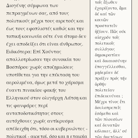
τοῖς ἔξωθεν
Διογένης σύμφωνα των
ἐχαρίζοντο, ἅμα
πεπραγμένων σας, από τους
δέ καί τῶν
κοινῶν
πολιτικούς μέχρι τους αιρετούς και
προστατεῖν
έως τους εφοπλιστές καθώς και την
ἠξίουν. Πῶς ούκ
τοπική κοινωνία ούτε ένα άτομο δεν
αἰσχρόν τοῖς
πολιτικοῖς
έχει αποδείξει ότι είναι άνθρωπος.
συλλόγοις
Ειδικότερα: Επί Χούντας
δημοκρατίαν
απαλλοτρίωσαν την συνοικία του
καὶ δικαιοσύνην
Βοσπόρου χωρίς αποζημιώσεις
ἐπαγγέλλεσθαι,
μηδεμίαν δέ
υποτίθεται για την επέκταση του
πράξιν πρός τήν
αερολιμένα, όμως μετά το χάρισμα
ὀρθήν
έναντι πινακίου φακής του
πολιτείαν
ἐπιδεικνύναι ;
Ελληνικού στον ολιγάρχη Λάτση και
Μέχρι τίνος ἔτι
τις φανφάρες περί
δουλοπρεπεῖς
ανταποδοτικότητας στους
ἐσόμεθα καὶ
τῶν πλουσίων
αυτόχθονες χωρίς αντίκρυσμα
καί δυνατῶν
απέδειχθη ότι, τόσο οι κυβερνώντες -
κόλακες, ἀλλ' ού
πολιτικοί - αιρετοί, όσο και η εταιρία
τῶν ἡμετέρων