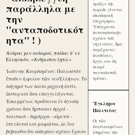
πράξιν τῆς
παράλληλα με
δωρεᾶς γίνεται
την
οἰκοδομική
ἐπιχείρησις.
''ανταποδοτικότ
Ὑπέσχοντο
ἀνταποδοτικήν
ητα'' ! )
σχέσιν τοῖς
γηγενέσιν, ἅμα
παρέχοντες
Άνδρας μεν ουδαμού, παίδας δ’ εν
ἀναθέσεις,
Ελληνικόν. «Άνθρωπον ζητώ.»
ἔργα, και δη
δεσμά
Ἰωάννης Κουρδομένος: Πολλοστόν
παντοδαποῖς
ἔπαθεν ἡ φυλον τῶν νεοἙλλήνων. Το
τρίτοις.
διήγημά των δολία μηχανή ἐστίν,
ὥσπερ καὶ ὅσα εὐαγγελίζονται.
Ἐσκεμμένως προὔτεινα ἐν ἀγνοίᾳ
Ἔγκλημα
χρόνου ὅσα ἥρπασαν ἀρχαί -
Πολιτείας
πολιτικοί - δημάρχοι - αἱρετοί -
Οι τῶν
ἐπενδυταί καὶ μαφιῶται, ὡς ἵνα
διαπλεκομένων
βεβαιοῖτο ὅτι οὐδεμίαν σχέσιν ἔχουσι
ὑπηρέται τήν