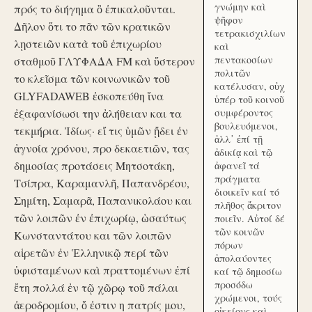
γνώμην καὶ
πρός το διήγημα ὃ ἐπικαλοῦνται.
ψῆφον
Δῆλον ὅτι το πᾶν τῶν κρατικῶν
τετρακισχιλίων
λῃστειῶν κατὰ τοῦ ἐπιχωρίου
καὶ
πεντακοσίων
σταθμοῦ ΓΛΥΦΑΔΑ FM καὶ ὕστερον
πολιτῶν
το κλεῖσμα τῶν κοινωνικῶν τοῦ
κατέλυσαν, οὐχ
GLYFADAWEB ἐσκοπεύθη ἵνα
ὑπέρ τοῦ κοινοῦ
ἐξαφανίσωσι την ἀλήθειαν και τα
συμφέροντος
βουλευόμενοι,
τεκμήρια. Ἰδίως· εἴ τις ὑμῶν ᾔδει ἐν
ἀλλ᾽ ἐπί τῇ
ἀγνοία χρόνου, προ δεκαετιῶν, τας
ἀδικίᾳ καὶ τῷ
δημοσίας προτάσεις Μητσοτάκη,
ἀφανεῖ τά
πράγματα
Τσίπρα, Καραμανλῆ, Παπανδρέου,
διοικεῖν καί τό
Σημίτη, Σαμαρᾶ, Παπανικολάου και
πλῆθος ἄκριτον
τῶν λοιπῶν ἐν ἐπιχωρίῳ, ὡσαύτως
ποιεῖν. Αὐτοί δέ
τῶν κοινῶν
Κωνσταντάτου και τῶν λοιπῶν
πόρων
αἱρετῶν ἐν Ἑλληνικῷ περί τῶν
ἀπολαύοντες
ὑφισταμένων καὶ πραττομένων ἐπί
καί τῷ δημοσίω
προσόδω
ἔτη πολλά ἐν τῷ χῶρῳ τοῦ πάλαι
χρώμενοι, τούς
ἀεροδρομίου, ὅ ἐστιν η πατρίς μου,
οἰκείους καὶ