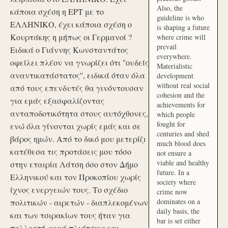
Also, the
κάποια σχέση η ΕΡΤ με το
guideline is who
ΕΛΛΗΝΙΚΟ, έχει κάποια σχέση ο
is shaping a future
Κουρτάκης η μήπως οι Γερμανοί ?
where crime will
prevail
Ειδικά ο Γιάννης Κωνσταντάτος
everywhere.
οφείλει πλέον να γνωρίζει ότι ''ουδείς
Materialistic
αναντικατάστατος'', ειδικά όταν όλα
development
without real social
από τους επενδυτές θα γινόντουσαν
cohesion and the
για εμάς εξασφαλίζοντας
achievements for
ανταποδοτικότητα στους αυτόχθονες,
which people
fought for
ενώ όλα γίνονται χωρίς εμάς και σε
centuries and shed
βάρος ημών. Από το δικό μου μετερίζι
much blood does
κατέθεσα τις προτάσεις μου τόσο
not ensure a
viable and healthy
στην εταιρία Λάτση όσο στον Δήμο
future. In a
Ελληνικού και τον Προκοπίου χωρίς
society where
ίχνος ενεργειών τους. Το σχέδιο
crime now
dominates on a
πολιτικών - αιρετών - διαπλεκομένων
daily basis, the
και των τσιρακίων τους ήταν για
bar is set either
πολλοστή φορά πλιάτσικο και