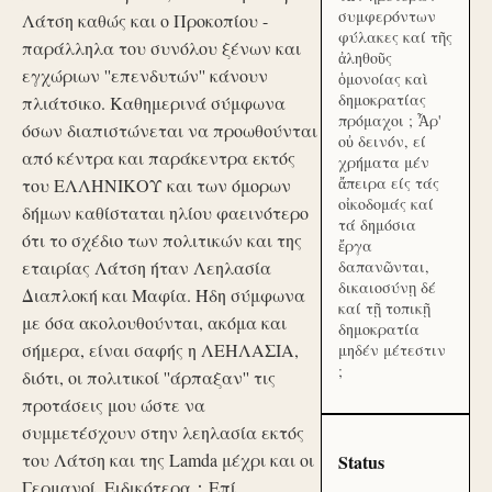
συμφερόντων
Λάτση καθώς και ο Προκοπίου -
φύλακες καί τῆς
παράλληλα του συνόλου ξένων και
ἀληθοῦς
εγχώριων ''επενδυτών'' κάνουν
ὁμονοίας καὶ
δημοκρατίας
πλιάτσικο. Καθημερινά σύμφωνα
πρόμαχοι ; Ἆρ'
όσων διαπιστώνεται να προωθούνται
οὐ δεινόν, εί
από κέντρα και παράκεντρα εκτός
χρήματα μέν
ἄπειρα είς τάς
του ΕΛΛΗΝΙΚΟΥ και των όμορων
οἰκοδομάς καί
δήμων καθίσταται ηλίου φαεινότερο
τά δημόσια
ότι το σχέδιο των πολιτικών και της
ἔργα
εταιρίας Λάτση ήταν Λεηλασία
δαπανῶνται,
δικαιοσύνῃ δέ
Διαπλοκή και Μαφία. Ήδη σύμφωνα
καί τῇ τοπικῇ
με όσα ακολουθούνται, ακόμα και
δημοκρατία
σήμερα, είναι σαφής η ΛΕΗΛΑΣΙΑ,
μηδέν μέτεστιν
;
διότι, οι πολιτικοί ''άρπαξαν'' τις
προτάσεις μου ώστε να
συμμετέσχουν στην λεηλασία εκτός
του Λάτση και της Lamda μέχρι και οι
Status
Γερμανοί. Ειδικότερα：Επί