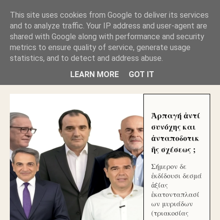
GLYFADAWEB: ΑΝΤΙ ΑΝΤΑΠΟΔΟΣΗΣ ΣΤΟΥΣ
This site uses cookies from Google to deliver its services
ΑΥΤΟΧΘΟΝΕΣ ΜΟΥ ΕΚΛΕΙΣΑΝ ΤΑ ΣΟΣΙΑΛ ΚΑΙ
and to analyze traffic. Your IP address and user-agent are
ΦΙΜΩΣΑΝ ΤΟ SITE. ΟΙ ΧΙΛΙΑΔΕΣ ΜΙΚΡΟΕΠΕΝΔΥΤΕΣ
ΕΠΕΝΔΥΣΑΤΕ ΓΙΑ ΛΕΗΛΑΣΙΑ ΚΑΙ ΕΓΚΛΗΜΑ ?
shared with Google along with performance and security
metrics to ensure quality of service, generate usage
statistics, and to detect and address abuse.
ΓΛΥΦΑΔΑ WEB |ΟΙ ΜΕΓΑΛΟΙ ΚΛΕΠΤΑΙ ΑΠΟ ΤΟ
ΜΙΚΡΟΝ ΑΠΑΓΟΥΣΙ
LEARN MORE
GOT IT
Ἁρπαγή ἀντί
συνόχης και
ἀνταποδοτικ
ῆς σχέσεως ;
Σήμερον δε
ἐκδίδουσι δεσμά
ἀξίας
ἑκατονταπλασί
ων μυριάδων
(τριακοσίας