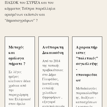
ΠΑΣΟΚ του ΣΥΡΙΖΑ και του
κόμματος Τσίπρα παράλληλα
ορισμένων εκδοτών και
''δημοσιογράφων'' ?
Μετοχές
Ανύπαρκτη
Αχαρακτήρ
και
Δικαιοσύνη
ιστες
ομόλογα
''πολιτικές''
Από το 2014
πήρατε ?
συγκάλυψης
της τοπικής
-
προβοκάτσιας
Σε λίγες
υπονομεύσε
στο Δήμο
ημέρες
Γλυφάδας,
ων
κλείνουν δέκα
(κατάλυση
χρόνια από
εντολής
Μεθοδολογίες
την
χιλιάδων
παρακολούθησ
παραχώρηση
ψηφοφόρων ,
ης, διώξεων -
του Ελληνικού
εξαγορά
κατασχέσεων
στον όμιλο
αντιπολιτευόμ
( κρατικών