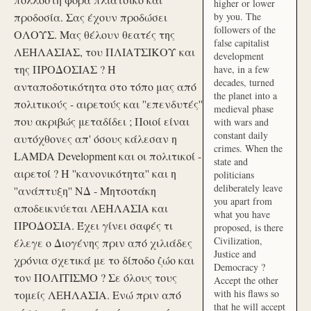
higher or lower
προδοσία. Σας έχουν προδώσει
by you. The
followers of the
ΟΛΟΥΣ. Μας θέλουν θεατές της
false capitalist
ΛΕΗΛΑΣΙΑΣ, του ΠΛΙΑΤΣΙΚΟΥ και
development
της ΠΡΟΔΟΣΙΑΣ ? Η
have, in a few
decades, turned
ανταποδοτικότητα στο τόπο μας από
the planet into a
πολιτικούς - αιρετούς και ''επενδυτές''
medieval phase
που ακριβώς μεταδίδει ; Ποιοί είναι
with wars and
constant daily
αυτόχθονες απ' όσους κάλεσαν η
crimes. When the
LAMDA Development και οι πολιτικοί -
state and
αιρετοί ? Η ''κανονικότητα'' και η
politicians
deliberately leave
''ανάπτυξη'' ΝΔ - Μητσοτάκη
you apart from
αποδεικνύεται ΛΕΗΛΑΣΙΑ και
what you have
ΠΡΟΔΟΣΙΑ. Έχει γίνει σαφές τι
proposed, is there
Civilization,
έλεγε ο Διογένης πριν από χιλιάδες
Justice and
χρόνια σχετικά με το δίποδο ζώο και
Democracy ?
τον ΠΟΛΙΤΙΣΜΟ ? Σε όλους τους
Accept the other
with his flaws so
τομείς ΛΕΗΛΑΣΙΑ. Ενώ πριν από
that he will accept