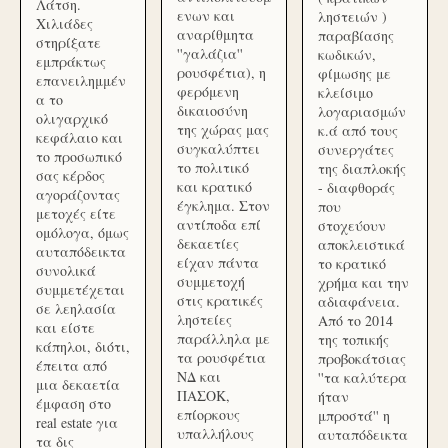
Λάτση.
ενων και
ληστειών )
Χιλιάδες
αναρίθμητα
παραβίασης
στηρίξατε
''γαλάζια''
κωδικών,
εμπράκτως
ρουσφέτια), η
φίμωσης με
επανειλημμέν
φερόμενη
κλείσιμο
α το
δικαιοσύνη
λογαριασμών
ολιγαρχικό
της χώρας μας
κ.ά από τους
κεφάλαιο και
συγκαλύπτει
συνεργάτες
το προσωπικό
το πολιτικό
της διαπλοκής
σας κέρδος
και κρατικό
- διαφθοράς
αγοράζοντας
έγκλημα. Στον
που
μετοχές είτε
αντίποδα επί
στοχεύουν
ομόλογα, όμως
δεκαετίες
αποκλειστικά
αυταπόδεικτα
είχαν πάντα
το κρατικό
συνολικά
συμμετοχή
χρήμα και την
συμμετέχεται
στις κρατικές
αδιαφάνεια.
σε λεηλασία
ληστείες
Από το 2014
και είστε
παράλληλα με
της τοπικής
κάπηλοι, διότι,
τα ρουσφέτια
προβοκάτσιας
έπειτα από
ΝΔ και
''τα καλύτερα
μια δεκαετία
ΠΑΣΟΚ,
ήταν
έμφαση στο
επίορκους
μπροστά'' η
real estate για
υπαλλήλους
αυταπόδεικτα
τα δις