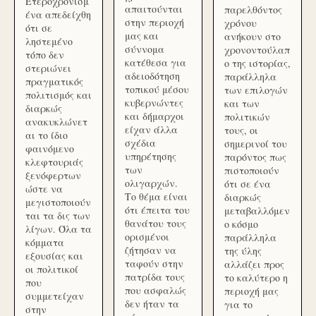
Ετεροχρονισμ
απαιτούνται
παρελθόντος
ένα απεδείχθη
στην περιοχή
χρόνου
ότι σε
μας και
ανήκουν στο
ληστεμένο
σύννομα
χρονοντούλαπ
τόπο δεν
κατέθεσα για
ο της ιστορίας,
στεριώνει
αδειοδότηση
παράλληλα
πραγματικός
τοπικού μέσου
των επιλογών
πολιτισμός και
κυβερνώντες
και των
διαρκώς
και δήμαρχοι
πολιτικών
ανακυκλώνετ
είχαν άλλα
τους, οι
αι το ίδιο
σχέδια
σημερινοί του
φαινόμενο
υπηρέτησης
παρόντος πως
κλεφτουριάς
των
πιστοποιούν
ξενόφερτων
ολιγαρχών.
ότι σε ένα
ώστε να
Το θέμα είναι
διαρκώς
μεγιστοποιούν
ότι έπειτα του
μεταβαλλόμεν
ται τα δις των
θανάτου τους
ο κόσμο
λίγων. Όλα τα
ορισμένοι
παράλληλα
κόμματα
ζήτησαν να
της ύλης
εξουσίας και
ταφούν στην
αλλάζει προς
οι πολιτικοί
πατρίδα τους
το καλύτερο η
που
που ασφαλώς
περιοχή μας
συμμετείχαν
δεν ήταν τα
για το
στην