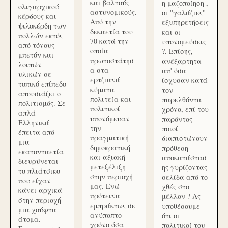
και βαλτούς
η μαζοποίηση ,
ολιγαρχικού
αστυνομικούς.
οι ''γαλάζιες''
κέρδους και
Από την
εξυπηρετήσεις
ψιλοκέρδη των
δεκαετία του
και οι
πολλών εκτός
70 κατά την
υπονομεύσεις
από τόνους
οποία
?. Επίσης,
μπετόν και
πρωτοστάτησ
ανέξαρτητα
λοιπών
α στα
απ' όσα
υλικών σε
ερτζιανά
ίσχυσαν κατά
τοπικό επίπεδο
κύματα
τον
απουσιάζει ο
πολιτεία και
παρελθόντα
πολιτισμός. Σε
πολιτικοί
χρόνο, επί του
απλά
υπονόμευαν
παρόντος
Ελληνικά
την
ποιοί
έπειτα από
πραγματική
διαπιστώνουν
μια
δημοκρατική
πρόθεση
εκατονταετία
και αξιακή
αποκατάστασ
διευρύνεται
μετεξέλιξη
ης γυρίζοντας
το πλιάτσικο
στην περιοχή
σελίδα από το
που είχαν
μας. Ενώ
χθές στο
κάνει αρχικά
πρότεινα
μέλλον ? Ας
στην περιοχή
εμπράκτως σε
υποθέσουμε
μια χούφτα
ανύποπτο
ότι οι
άτομα.
χρόνο όσα
πολιτικοί του