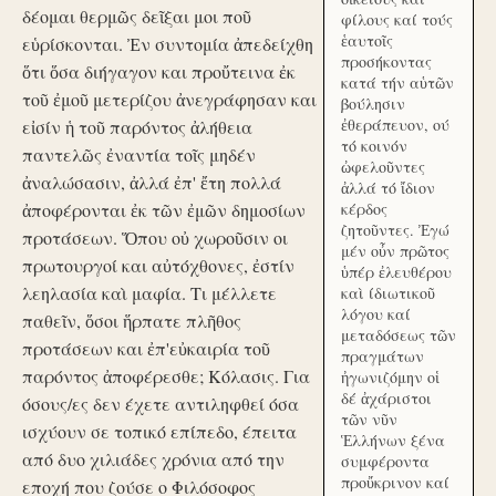
δέομαι θερμῶς δεῖξαι μοι ποῦ
φίλους καί τούς
ἑαυτοῖς
εὑρίσκονται. Ἐν συντομία ἀπεδείχθη
προσήκοντας
ὅτι ὅσα διήγαγον και προὔτεινα ἐκ
κατά τήν αὑτῶν
τοῦ ἐμοῦ μετερίζου ἀνεγράφησαν και
βούλησιν
ἐθεράπευον, ού
εἰσίν ἡ τοῦ παρόντος ἀλήθεια
τό κοινόν
παντελῶς ἐναντία τοῖς μηδέν
ὠφελοῦντες
ἀναλώσασιν, ἀλλά ἐπ' ἔτη πολλά
ἀλλά τό ἴδιον
ἀποφέρονται ἐκ τῶν ἐμῶν δημοσίων
κέρδος
ζητοῦντες. Ἐγώ
προτάσεων. Ὅπου οὐ χωροῦσιν οι
μέν οὖν πρῶτος
πρωτουργοί και αὐτόχθονες, ἐστίν
ὑπέρ ἐλευθέρου
λεηλασία καὶ μαφία. Τι μέλλετε
καὶ ίδιωτικοῦ
λόγου καί
παθεῖν, ὅσοι ἥρπατε πλῆθος
μεταδόσεως τῶν
προτάσεων και ἐπ'εὐκαιρία τοῦ
πραγμάτων
παρόντος ἀποφέρεσθε; Κόλασις. Για
ἠγωνιζόμην οἱ
δέ ἀχάριστοι
όσους/ες δεν έχετε αντιληφθεί όσα
τῶν νῦν
ισχύουν σε τοπικό επίπεδο, έπειτα
Ἑλλήνων ξένα
από δυο χιλιάδες χρόνια από την
συμφέροντα
προὔκρινον καί
εποχή που ζούσε ο Φιλόσοφος