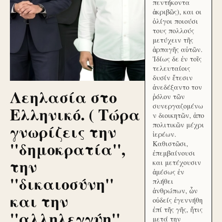
πεντήκοντα
ἀκριβῶς), και οι
ὀλίγοι ποιούσι
τους πολλούς
μετύχειν τῆς
ἁρπαγῆς αὐτῶν.
Ἰδίως δε ἐν τοῖς
τελευταίοις
δυσίν ἔτεσιν
ἀνεδέξαντο τον
Λεηλασία στο
ῥόλον τῶν
συνεργαζομένω
Ελληνικό. ( Τώρα
ν διοικητῶν, ἀπο
γνωρίζεις την
πολιτικῶν μέχρι
ἱερέων.
''δημοκρατία'',
Καθιστῶσι,
ἐπεμβαίνουσι
την
και μετέχουσιν
ἀμέσως ἐν
''δικαιοσύνη''
πλήθει
ἀνθρώπων, ὧν
και την
οὐδείς ἐγεννήθη
ἐπί τῆς γῆς, ἥτις
''αλληλεγγύη''
μετά την