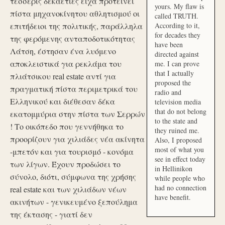
τέσσερις δεκαετίες είχα προτείνει
yours. My flaw is
πίστα μηχανοκίνητου αθλητισμού οι
called TRUTH.
επιτήδειοι της πολιτικής, παράλληλα
According to it,
for decades they
της φερόμενης ανταποδοτικότητας
have been
Λάτση, έστησαν ένα λυόμενο
directed against
αποκλειστικά για ρεκλάμα του
me. I can prove
that I actually
πλιάτσικου real estate αντί για
proposed the
πραγματική πίστα περιμετρικά του
radio and
Ελληνικού και διέθεσαν δέκα
television media
that do not belong
εκατομμύρια στην πίστα των Σερρών
to the state and
! Το οικόπεδο που γεννήθηκα το
they ruined me.
προορίζουν για χιλιάδες νέα ακίνητα
Also, I proposed
most of what you
-μπετόν και για τουρισμό - κονόμα
see in effect today
των λίγων. Έχουν προδώσει το
in Hellinikon
σύνολο, διότι, σύμφωνα της χρήσης
while people who
had no connection
real estate και των χιλιάδων νέων
have benefit.
ακινήτων - γενικευμένο ξεπούλημα
της έκτασης - γιατί δεν