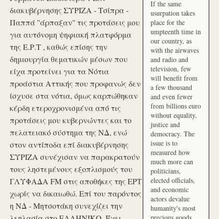
If the same
διακυβέρνησης ΣΥΡΙΖΑ - Τσίπρα -
usurpation takes
Παππά ''άρπαξαν'' τις προτάσεις μου
place for the
umpteenth time in
για αυτόνομη ψηφιακή πλατφόρμα
our country, as
της Ε.Ρ.Τ , καθώς επίσης την
with the airwaves
δημιουργία θεματικών μέσων που
and radio and
television, few
είχα προτείνει για τα Νότια
will benefit from
προάστια Αττικής που προφανώς δεν
a few thousand
ίσχυσε στα νότια, όμως καρπώθηκαν
and even fewer
from billions euro
κέρδη ετεροχρονισμένα από τις
without equality,
προτάσεις μου κυβερνώντες και το
justice and
πελατειακό σύστημα της ΝΔ, ενώ
democracy. The
issue is to
στον αντίποδα επί διακυβέρνησης
measured how
ΣΥΡΙΖΑ συνέχισαν να παρακρατούν
much more can
τους ληστεμένους εξοπλισμούς του
politicians,
elected officials,
ΓΛΥΦΑΔΑ FM στις αποθήκες της ΕΡΤ
and economic
χωρίς να δικαιωθώ. Επί του παρόντος
actors devalue
η ΝΔ - Μητσοτάκη συνεχίζει την
humanity's most
λεηλασία στο ΕΛΛΗΝΙΚΟ. Έχει
precious goods.