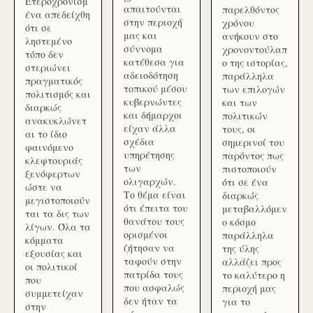
Ετεροχρονισμ
απαιτούνται
παρελθόντος
ένα απεδείχθη
στην περιοχή
χρόνου
ότι σε
μας και
ανήκουν στο
ληστεμένο
σύννομα
χρονοντούλαπ
τόπο δεν
κατέθεσα για
ο της ιστορίας,
στεριώνει
αδειοδότηση
παράλληλα
πραγματικός
τοπικού μέσου
των επιλογών
πολιτισμός και
κυβερνώντες
και των
διαρκώς
και δήμαρχοι
πολιτικών
ανακυκλώνετ
είχαν άλλα
τους, οι
αι το ίδιο
σχέδια
σημερινοί του
φαινόμενο
υπηρέτησης
παρόντος πως
κλεφτουριάς
των
πιστοποιούν
ξενόφερτων
ολιγαρχών.
ότι σε ένα
ώστε να
Το θέμα είναι
διαρκώς
μεγιστοποιούν
ότι έπειτα του
μεταβαλλόμεν
ται τα δις των
θανάτου τους
ο κόσμο
λίγων. Όλα τα
ορισμένοι
παράλληλα
κόμματα
ζήτησαν να
της ύλης
εξουσίας και
ταφούν στην
αλλάζει προς
οι πολιτικοί
πατρίδα τους
το καλύτερο η
που
που ασφαλώς
περιοχή μας
συμμετείχαν
δεν ήταν τα
για το
στην