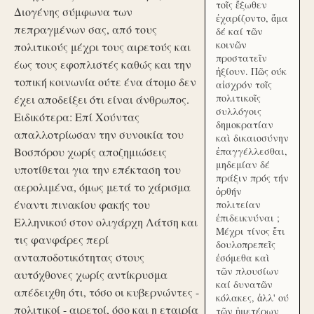
τοῖς ἔξωθεν
Διογένης σύμφωνα των
ἐχαρίζοντο, ἅμα
πεπραγμένων σας, από τους
δέ καί τῶν
κοινῶν
πολιτικούς μέχρι τους αιρετούς και
προστατεῖν
έως τους εφοπλιστές καθώς και την
ἠξίουν. Πῶς ούκ
τοπική κοινωνία ούτε ένα άτομο δεν
αἰσχρόν τοῖς
πολιτικοῖς
έχει αποδείξει ότι είναι άνθρωπος.
συλλόγοις
Ειδικότερα: Επί Χούντας
δημοκρατίαν
απαλλοτρίωσαν την συνοικία του
καὶ δικαιοσύνην
Βοσπόρου χωρίς αποζημιώσεις
ἐπαγγέλλεσθαι,
μηδεμίαν δέ
υποτίθεται για την επέκταση του
πράξιν πρός τήν
αερολιμένα, όμως μετά το χάρισμα
ὀρθήν
έναντι πινακίου φακής του
πολιτείαν
ἐπιδεικνύναι ;
Ελληνικού στον ολιγάρχη Λάτση και
Μέχρι τίνος ἔτι
τις φανφάρες περί
δουλοπρεπεῖς
ανταποδοτικότητας στους
ἐσόμεθα καὶ
τῶν πλουσίων
αυτόχθονες χωρίς αντίκρυσμα
καί δυνατῶν
απέδειχθη ότι, τόσο οι κυβερνώντες -
κόλακες, ἀλλ' ού
πολιτικοί - αιρετοί, όσο και η εταιρία
τῶν ἡμετέρων