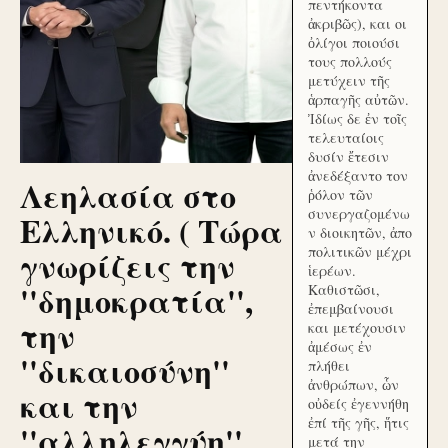
πεντήκοντα
ἀκριβῶς), και οι
ὀλίγοι ποιούσι
τους πολλούς
μετύχειν τῆς
ἁρπαγῆς αὐτῶν.
Ἰδίως δε ἐν τοῖς
τελευταίοις
δυσίν ἔτεσιν
ἀνεδέξαντο τον
Λεηλασία στο
ῥόλον τῶν
συνεργαζομένω
Ελληνικό. ( Τώρα
ν διοικητῶν, ἀπο
γνωρίζεις την
πολιτικῶν μέχρι
ἱερέων.
''δημοκρατία'',
Καθιστῶσι,
ἐπεμβαίνουσι
την
και μετέχουσιν
ἀμέσως ἐν
''δικαιοσύνη''
πλήθει
ἀνθρώπων, ὧν
και την
οὐδείς ἐγεννήθη
ἐπί τῆς γῆς, ἥτις
''αλληλεγγύη''
μετά την