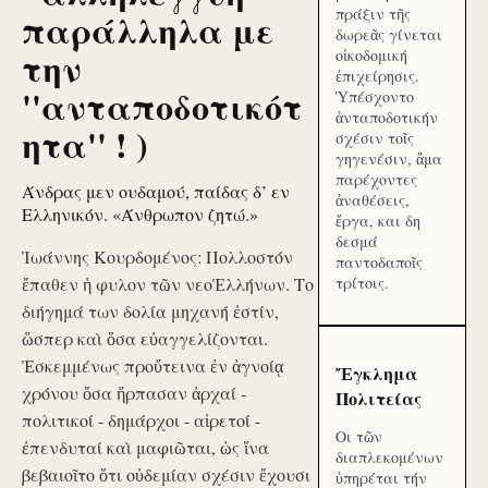
πράξιν τῆς
παράλληλα με
δωρεᾶς γίνεται
την
οἰκοδομική
ἐπιχείρησις.
''ανταποδοτικότ
Ὑπέσχοντο
ἀνταποδοτικήν
ητα'' ! )
σχέσιν τοῖς
γηγενέσιν, ἅμα
παρέχοντες
Άνδρας μεν ουδαμού, παίδας δ’ εν
ἀναθέσεις,
Ελληνικόν. «Άνθρωπον ζητώ.»
ἔργα, και δη
δεσμά
Ἰωάννης Κουρδομένος: Πολλοστόν
παντοδαποῖς
ἔπαθεν ἡ φυλον τῶν νεοἙλλήνων. Το
τρίτοις.
διήγημά των δολία μηχανή ἐστίν,
ὥσπερ καὶ ὅσα εὐαγγελίζονται.
Ἐσκεμμένως προὔτεινα ἐν ἀγνοίᾳ
Ἔγκλημα
χρόνου ὅσα ἥρπασαν ἀρχαί -
Πολιτείας
πολιτικοί - δημάρχοι - αἱρετοί -
Οι τῶν
ἐπενδυταί καὶ μαφιῶται, ὡς ἵνα
διαπλεκομένων
βεβαιοῖτο ὅτι οὐδεμίαν σχέσιν ἔχουσι
ὑπηρέται τήν