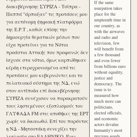
If the same
διακυβέρνησης ΣΥΡΙΖΑ - Τσίπρα -
usurpation takes
Παππά ''άρπαξαν'' τις προτάσεις μου
place for the
umpteenth time in
για αυτόνομη ψηφιακή πλατφόρμα
our country, as
της Ε.Ρ.Τ , καθώς επίσης την
with the airwaves
δημιουργία θεματικών μέσων που
and radio and
television, few
είχα προτείνει για τα Νότια
will benefit from
προάστια Αττικής που προφανώς δεν
a few thousand
ίσχυσε στα νότια, όμως καρπώθηκαν
and even fewer
from billions euro
κέρδη ετεροχρονισμένα από τις
without equality,
προτάσεις μου κυβερνώντες και το
justice and
πελατειακό σύστημα της ΝΔ, ενώ
democracy. The
issue is to
στον αντίποδα επί διακυβέρνησης
measured how
ΣΥΡΙΖΑ συνέχισαν να παρακρατούν
much more can
τους ληστεμένους εξοπλισμούς του
politicians,
elected officials,
ΓΛΥΦΑΔΑ FM στις αποθήκες της ΕΡΤ
and economic
χωρίς να δικαιωθώ. Επί του παρόντος
actors devalue
η ΝΔ - Μητσοτάκη συνεχίζει την
humanity's most
λεηλασία στο ΕΛΛΗΝΙΚΟ. Έχει
precious goods.