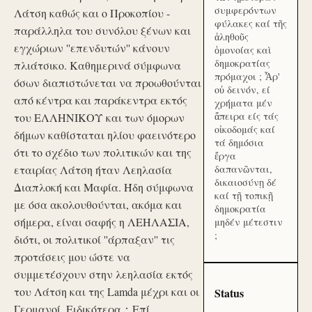
συμφερόντων
Λάτση καθώς και ο Προκοπίου -
φύλακες καί τῆς
παράλληλα του συνόλου ξένων και
ἀληθοῦς
εγχώριων ''επενδυτών'' κάνουν
ὁμονοίας καὶ
δημοκρατίας
πλιάτσικο. Καθημερινά σύμφωνα
πρόμαχοι ; Ἆρ'
όσων διαπιστώνεται να προωθούνται
οὐ δεινόν, εί
από κέντρα και παράκεντρα εκτός
χρήματα μέν
ἄπειρα είς τάς
του ΕΛΛΗΝΙΚΟΥ και των όμορων
οἰκοδομάς καί
δήμων καθίσταται ηλίου φαεινότερο
τά δημόσια
ότι το σχέδιο των πολιτικών και της
ἔργα
εταιρίας Λάτση ήταν Λεηλασία
δαπανῶνται,
δικαιοσύνῃ δέ
Διαπλοκή και Μαφία. Ήδη σύμφωνα
καί τῇ τοπικῇ
με όσα ακολουθούνται, ακόμα και
δημοκρατία
σήμερα, είναι σαφής η ΛΕΗΛΑΣΙΑ,
μηδέν μέτεστιν
;
διότι, οι πολιτικοί ''άρπαξαν'' τις
προτάσεις μου ώστε να
συμμετέσχουν στην λεηλασία εκτός
του Λάτση και της Lamda μέχρι και οι
Status
Γερμανοί. Ειδικότερα：Επί