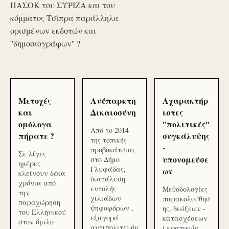
ΠΑΣΟΚ του ΣΥΡΙΖΑ και του
κόμματος Τσίπρα παράλληλα
ορισμένων εκδοτών και
''δημοσιογράφων'' ?
Μετοχές
Ανύπαρκτη
Αχαρακτήρ
και
Δικαιοσύνη
ιστες
ομόλογα
''πολιτικές''
Από το 2014
πήρατε ?
συγκάλυψης
της τοπικής
-
προβοκάτσιας
Σε λίγες
υπονομεύσε
στο Δήμο
ημέρες
Γλυφάδας,
ων
κλείνουν δέκα
(κατάλυση
χρόνια από
εντολής
Μεθοδολογίες
την
χιλιάδων
παρακολούθησ
παραχώρηση
ψηφοφόρων ,
ης, διώξεων -
του Ελληνικού
εξαγορά
κατασχέσεων
στον όμιλο
αντιπολιτευόμ
( κρατικών