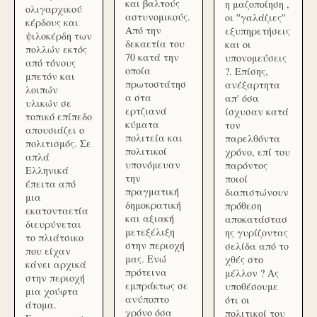
και βαλτούς
η μαζοποίηση ,
ολιγαρχικού
αστυνομικούς.
οι ''γαλάζιες''
κέρδους και
Από την
εξυπηρετήσεις
ψιλοκέρδη των
δεκαετία του
και οι
πολλών εκτός
70 κατά την
υπονομεύσεις
από τόνους
οποία
?. Επίσης,
μπετόν και
πρωτοστάτησ
ανέξαρτητα
λοιπών
α στα
απ' όσα
υλικών σε
ερτζιανά
ίσχυσαν κατά
τοπικό επίπεδο
κύματα
τον
απουσιάζει ο
πολιτεία και
παρελθόντα
πολιτισμός. Σε
πολιτικοί
χρόνο, επί του
απλά
υπονόμευαν
παρόντος
Ελληνικά
την
ποιοί
έπειτα από
πραγματική
διαπιστώνουν
μια
δημοκρατική
πρόθεση
εκατονταετία
και αξιακή
αποκατάστασ
διευρύνεται
μετεξέλιξη
ης γυρίζοντας
το πλιάτσικο
στην περιοχή
σελίδα από το
που είχαν
μας. Ενώ
χθές στο
κάνει αρχικά
πρότεινα
μέλλον ? Ας
στην περιοχή
εμπράκτως σε
υποθέσουμε
μια χούφτα
ανύποπτο
ότι οι
άτομα.
χρόνο όσα
πολιτικοί του