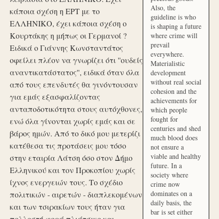
Also, the
κάποια σχέση η ΕΡΤ με το
guideline is who
ΕΛΛΗΝΙΚΟ, έχει κάποια σχέση ο
is shaping a future
Κουρτάκης η μήπως οι Γερμανοί ?
where crime will
prevail
Ειδικά ο Γιάννης Κωνσταντάτος
everywhere.
οφείλει πλέον να γνωρίζει ότι ''ουδείς
Materialistic
αναντικατάστατος'', ειδικά όταν όλα
development
without real social
από τους επενδυτές θα γινόντουσαν
cohesion and the
για εμάς εξασφαλίζοντας
achievements for
ανταποδοτικότητα στους αυτόχθονες,
which people
fought for
ενώ όλα γίνονται χωρίς εμάς και σε
centuries and shed
βάρος ημών. Από το δικό μου μετερίζι
much blood does
κατέθεσα τις προτάσεις μου τόσο
not ensure a
viable and healthy
στην εταιρία Λάτση όσο στον Δήμο
future. In a
Ελληνικού και τον Προκοπίου χωρίς
society where
ίχνος ενεργειών τους. Το σχέδιο
crime now
dominates on a
πολιτικών - αιρετών - διαπλεκομένων
daily basis, the
και των τσιρακίων τους ήταν για
bar is set either
πολλοστή φορά πλιάτσικο και