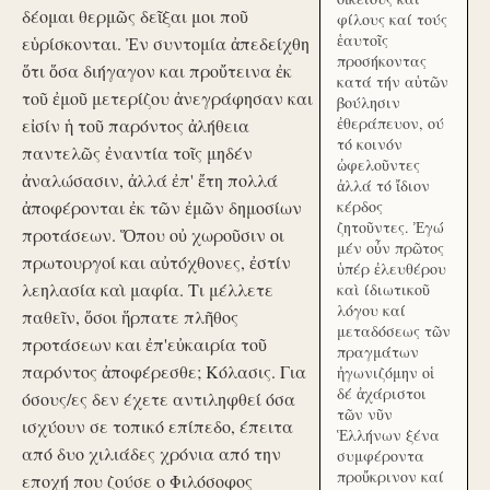
δέομαι θερμῶς δεῖξαι μοι ποῦ
φίλους καί τούς
ἑαυτοῖς
εὑρίσκονται. Ἐν συντομία ἀπεδείχθη
προσήκοντας
ὅτι ὅσα διήγαγον και προὔτεινα ἐκ
κατά τήν αὑτῶν
τοῦ ἐμοῦ μετερίζου ἀνεγράφησαν και
βούλησιν
ἐθεράπευον, ού
εἰσίν ἡ τοῦ παρόντος ἀλήθεια
τό κοινόν
παντελῶς ἐναντία τοῖς μηδέν
ὠφελοῦντες
ἀναλώσασιν, ἀλλά ἐπ' ἔτη πολλά
ἀλλά τό ἴδιον
ἀποφέρονται ἐκ τῶν ἐμῶν δημοσίων
κέρδος
ζητοῦντες. Ἐγώ
προτάσεων. Ὅπου οὐ χωροῦσιν οι
μέν οὖν πρῶτος
πρωτουργοί και αὐτόχθονες, ἐστίν
ὑπέρ ἐλευθέρου
λεηλασία καὶ μαφία. Τι μέλλετε
καὶ ίδιωτικοῦ
λόγου καί
παθεῖν, ὅσοι ἥρπατε πλῆθος
μεταδόσεως τῶν
προτάσεων και ἐπ'εὐκαιρία τοῦ
πραγμάτων
παρόντος ἀποφέρεσθε; Κόλασις. Για
ἠγωνιζόμην οἱ
δέ ἀχάριστοι
όσους/ες δεν έχετε αντιληφθεί όσα
τῶν νῦν
ισχύουν σε τοπικό επίπεδο, έπειτα
Ἑλλήνων ξένα
από δυο χιλιάδες χρόνια από την
συμφέροντα
προὔκρινον καί
εποχή που ζούσε ο Φιλόσοφος