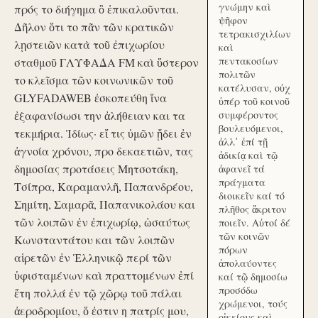
γνώμην καὶ
πρός το διήγημα ὃ ἐπικαλοῦνται.
ψῆφον
Δῆλον ὅτι το πᾶν τῶν κρατικῶν
τετρακισχιλίων
λῃστειῶν κατὰ τοῦ ἐπιχωρίου
καὶ
πεντακοσίων
σταθμοῦ ΓΛΥΦΑΔΑ FM καὶ ὕστερον
πολιτῶν
το κλεῖσμα τῶν κοινωνικῶν τοῦ
κατέλυσαν, οὐχ
GLYFADAWEB ἐσκοπεύθη ἵνα
ὑπέρ τοῦ κοινοῦ
ἐξαφανίσωσι την ἀλήθειαν και τα
συμφέροντος
βουλευόμενοι,
τεκμήρια. Ἰδίως· εἴ τις ὑμῶν ᾔδει ἐν
ἀλλ᾽ ἐπί τῇ
ἀγνοία χρόνου, προ δεκαετιῶν, τας
ἀδικίᾳ καὶ τῷ
δημοσίας προτάσεις Μητσοτάκη,
ἀφανεῖ τά
πράγματα
Τσίπρα, Καραμανλῆ, Παπανδρέου,
διοικεῖν καί τό
Σημίτη, Σαμαρᾶ, Παπανικολάου και
πλῆθος ἄκριτον
τῶν λοιπῶν ἐν ἐπιχωρίῳ, ὡσαύτως
ποιεῖν. Αὐτοί δέ
τῶν κοινῶν
Κωνσταντάτου και τῶν λοιπῶν
πόρων
αἱρετῶν ἐν Ἑλληνικῷ περί τῶν
ἀπολαύοντες
ὑφισταμένων καὶ πραττομένων ἐπί
καί τῷ δημοσίω
προσόδω
ἔτη πολλά ἐν τῷ χῶρῳ τοῦ πάλαι
χρώμενοι, τούς
ἀεροδρομίου, ὅ ἐστιν η πατρίς μου,
οἰκείους καὶ