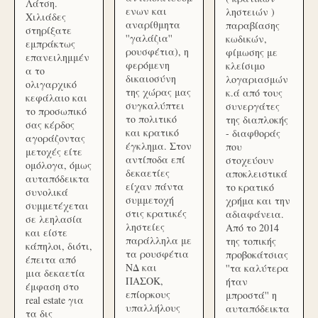
Λάτση.
ενων και
ληστειών )
Χιλιάδες
αναρίθμητα
παραβίασης
στηρίξατε
''γαλάζια''
κωδικών,
εμπράκτως
ρουσφέτια), η
φίμωσης με
επανειλημμέν
φερόμενη
κλείσιμο
α το
δικαιοσύνη
λογαριασμών
ολιγαρχικό
της χώρας μας
κ.ά από τους
κεφάλαιο και
συγκαλύπτει
συνεργάτες
το προσωπικό
το πολιτικό
της διαπλοκής
σας κέρδος
και κρατικό
- διαφθοράς
αγοράζοντας
έγκλημα. Στον
που
μετοχές είτε
αντίποδα επί
στοχεύουν
ομόλογα, όμως
δεκαετίες
αποκλειστικά
αυταπόδεικτα
είχαν πάντα
το κρατικό
συνολικά
συμμετοχή
χρήμα και την
συμμετέχεται
στις κρατικές
αδιαφάνεια.
σε λεηλασία
ληστείες
Από το 2014
και είστε
παράλληλα με
της τοπικής
κάπηλοι, διότι,
τα ρουσφέτια
προβοκάτσιας
έπειτα από
ΝΔ και
''τα καλύτερα
μια δεκαετία
ΠΑΣΟΚ,
ήταν
έμφαση στο
επίορκους
μπροστά'' η
real estate για
υπαλλήλους
αυταπόδεικτα
τα δις