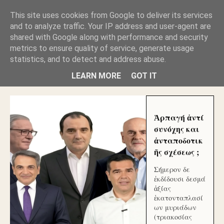
GLYFADAWEB: ΑΝΤΙ ΑΝΤΑΠΟΔΟΣΗΣ ΣΤΟΥΣ
This site uses cookies from Google to deliver its services
ΑΥΤΟΧΘΟΝΕΣ ΜΟΥ ΕΚΛΕΙΣΑΝ ΤΑ ΣΟΣΙΑΛ ΚΑΙ
and to analyze traffic. Your IP address and user-agent are
ΦΙΜΩΣΑΝ ΤΟ SITE. ΟΙ ΧΙΛΙΑΔΕΣ ΜΙΚΡΟΕΠΕΝΔΥΤΕΣ
ΕΠΕΝΔΥΣΑΤΕ ΓΙΑ ΛΕΗΛΑΣΙΑ ΚΑΙ ΕΓΚΛΗΜΑ ?
shared with Google along with performance and security
metrics to ensure quality of service, generate usage
statistics, and to detect and address abuse.
ΓΛΥΦΑΔΑ WEB |ΟΙ ΜΕΓΑΛΟΙ ΚΛΕΠΤΑΙ ΑΠΟ ΤΟ
ΜΙΚΡΟΝ ΑΠΑΓΟΥΣΙ
LEARN MORE
GOT IT
Ἁρπαγή ἀντί
συνόχης και
ἀνταποδοτικ
ῆς σχέσεως ;
Σήμερον δε
ἐκδίδουσι δεσμά
ἀξίας
ἑκατονταπλασί
ων μυριάδων
(τριακοσίας