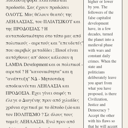
higher or lower
προδοσία. Σας έχουν προδώσει
by you. The
followers of the
ΟΛΟΥΣ. Μας θέλουν θεατές της
false capitalist
ΛΕΗΛΑΣΙΑΣ, του ΠΛΙΑΤΣΙΚΟΥ και
development
της ΠΡΟΔΟΣΙΑΣ ? Η
have, in a few
decades, turned
ανταποδοτικότητα στο τόπο μας από
the planet into a
πολιτικούς - αιρετούς και ''επενδυτές''
medieval phase
που ακριβώς μεταδίδει ; Ποιοί είναι
with wars and
constant daily
αυτόχθονες απ' όσους κάλεσαν η
crimes. When the
LAMDA Development και οι πολιτικοί -
state and
αιρετοί ? Η ''κανονικότητα'' και η
politicians
deliberately leave
''ανάπτυξη'' ΝΔ - Μητσοτάκη
you apart from
αποδεικνύεται ΛΕΗΛΑΣΙΑ και
what you have
ΠΡΟΔΟΣΙΑ. Έχει γίνει σαφές τι
proposed, is there
Civilization,
έλεγε ο Διογένης πριν από χιλιάδες
Justice and
χρόνια σχετικά με το δίποδο ζώο και
Democracy ?
τον ΠΟΛΙΤΙΣΜΟ ? Σε όλους τους
Accept the other
with his flaws so
τομείς ΛΕΗΛΑΣΙΑ. Ενώ πριν από
that he will accept