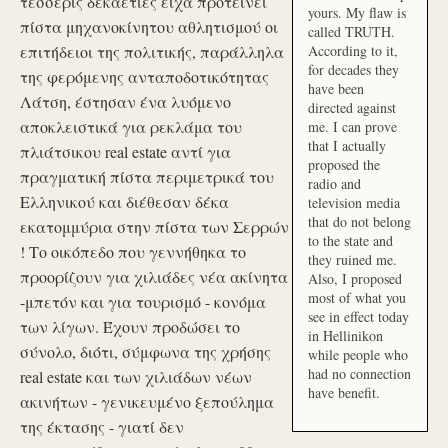
τέσσερις δεκαετίες είχα προτείνει
yours. My flaw is
πίστα μηχανοκίνητου αθλητισμού οι
called TRUTH.
επιτήδειοι της πολιτικής, παράλληλα
According to it,
for decades they
της φερόμενης ανταποδοτικότητας
have been
Λάτση, έστησαν ένα λυόμενο
directed against
αποκλειστικά για ρεκλάμα του
me. I can prove
that I actually
πλιάτσικου real estate αντί για
proposed the
πραγματική πίστα περιμετρικά του
radio and
Ελληνικού και διέθεσαν δέκα
television media
that do not belong
εκατομμύρια στην πίστα των Σερρών
to the state and
! Το οικόπεδο που γεννήθηκα το
they ruined me.
προορίζουν για χιλιάδες νέα ακίνητα
Also, I proposed
most of what you
-μπετόν και για τουρισμό - κονόμα
see in effect today
των λίγων. Έχουν προδώσει το
in Hellinikon
σύνολο, διότι, σύμφωνα της χρήσης
while people who
had no connection
real estate και των χιλιάδων νέων
have benefit.
ακινήτων - γενικευμένο ξεπούλημα
της έκτασης - γιατί δεν