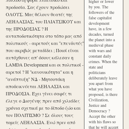
higher or lower
προδοσία. Σας έχουν προδώσει
by you. The
followers of the
ΟΛΟΥΣ. Μας θέλουν θεατές της
false capitalist
ΛΕΗΛΑΣΙΑΣ, του ΠΛΙΑΤΣΙΚΟΥ και
development
της ΠΡΟΔΟΣΙΑΣ ? Η
have, in a few
decades, turned
ανταποδοτικότητα στο τόπο μας από
the planet into a
πολιτικούς - αιρετούς και ''επενδυτές''
medieval phase
που ακριβώς μεταδίδει ; Ποιοί είναι
with wars and
constant daily
αυτόχθονες απ' όσους κάλεσαν η
crimes. When the
LAMDA Development και οι πολιτικοί -
state and
αιρετοί ? Η ''κανονικότητα'' και η
politicians
deliberately leave
''ανάπτυξη'' ΝΔ - Μητσοτάκη
you apart from
αποδεικνύεται ΛΕΗΛΑΣΙΑ και
what you have
ΠΡΟΔΟΣΙΑ. Έχει γίνει σαφές τι
proposed, is there
Civilization,
έλεγε ο Διογένης πριν από χιλιάδες
Justice and
χρόνια σχετικά με το δίποδο ζώο και
Democracy ?
τον ΠΟΛΙΤΙΣΜΟ ? Σε όλους τους
Accept the other
with his flaws so
τομείς ΛΕΗΛΑΣΙΑ. Ενώ πριν από
that he will accept