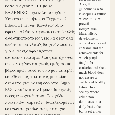
Also, the
κάποια σχέση η ΕΡΤ με το
guideline is who
ΕΛΛΗΝΙΚΟ, έχει κάποια σχέση ο
is shaping a future
Κουρτάκης η μήπως οι Γερμανοί ?
where crime will
prevail
Ειδικά ο Γιάννης Κωνσταντάτος
everywhere.
οφείλει πλέον να γνωρίζει ότι ''ουδείς
Materialistic
αναντικατάστατος'', ειδικά όταν όλα
development
without real social
από τους επενδυτές θα γινόντουσαν
cohesion and the
για εμάς εξασφαλίζοντας
achievements for
ανταποδοτικότητα στους αυτόχθονες,
which people
fought for
ενώ όλα γίνονται χωρίς εμάς και σε
centuries and shed
βάρος ημών. Από το δικό μου μετερίζι
much blood does
κατέθεσα τις προτάσεις μου τόσο
not ensure a
viable and healthy
στην εταιρία Λάτση όσο στον Δήμο
future. In a
Ελληνικού και τον Προκοπίου χωρίς
society where
ίχνος ενεργειών τους. Το σχέδιο
crime now
dominates on a
πολιτικών - αιρετών - διαπλεκομένων
daily basis, the
και των τσιρακίων τους ήταν για
bar is set either
πολλοστή φορά πλιάτσικο και