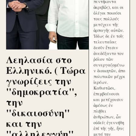
πεντήκοντα
ἀκριβῶς), και οι
ὀλίγοι ποιούσι
τους πολλούς
μετύχειν τῆς
ἁρπαγῆς αὐτῶν.
Ἰδίως δε ἐν τοῖς
τελευταίοις
δυσίν ἔτεσιν
ἀνεδέξαντο τον
Λεηλασία στο
ῥόλον τῶν
συνεργαζομένω
Ελληνικό. ( Τώρα
ν διοικητῶν, ἀπο
γνωρίζεις την
πολιτικῶν μέχρι
ἱερέων.
''δημοκρατία'',
Καθιστῶσι,
ἐπεμβαίνουσι
την
και μετέχουσιν
ἀμέσως ἐν
''δικαιοσύνη''
πλήθει
ἀνθρώπων, ὧν
και την
οὐδείς ἐγεννήθη
ἐπί τῆς γῆς, ἥτις
''αλληλεγγύη''
μετά την