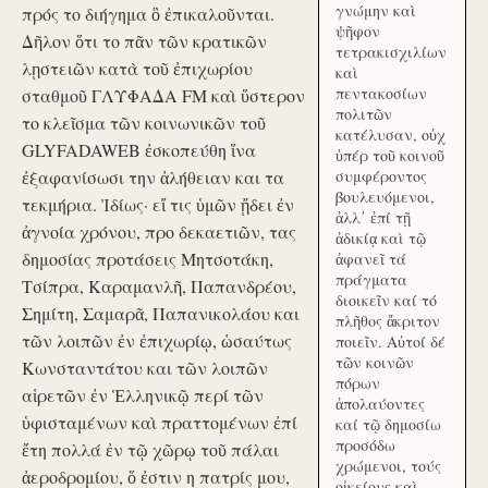
γνώμην καὶ
πρός το διήγημα ὃ ἐπικαλοῦνται.
ψῆφον
Δῆλον ὅτι το πᾶν τῶν κρατικῶν
τετρακισχιλίων
λῃστειῶν κατὰ τοῦ ἐπιχωρίου
καὶ
πεντακοσίων
σταθμοῦ ΓΛΥΦΑΔΑ FM καὶ ὕστερον
πολιτῶν
το κλεῖσμα τῶν κοινωνικῶν τοῦ
κατέλυσαν, οὐχ
GLYFADAWEB ἐσκοπεύθη ἵνα
ὑπέρ τοῦ κοινοῦ
ἐξαφανίσωσι την ἀλήθειαν και τα
συμφέροντος
βουλευόμενοι,
τεκμήρια. Ἰδίως· εἴ τις ὑμῶν ᾔδει ἐν
ἀλλ᾽ ἐπί τῇ
ἀγνοία χρόνου, προ δεκαετιῶν, τας
ἀδικίᾳ καὶ τῷ
δημοσίας προτάσεις Μητσοτάκη,
ἀφανεῖ τά
πράγματα
Τσίπρα, Καραμανλῆ, Παπανδρέου,
διοικεῖν καί τό
Σημίτη, Σαμαρᾶ, Παπανικολάου και
πλῆθος ἄκριτον
τῶν λοιπῶν ἐν ἐπιχωρίῳ, ὡσαύτως
ποιεῖν. Αὐτοί δέ
τῶν κοινῶν
Κωνσταντάτου και τῶν λοιπῶν
πόρων
αἱρετῶν ἐν Ἑλληνικῷ περί τῶν
ἀπολαύοντες
ὑφισταμένων καὶ πραττομένων ἐπί
καί τῷ δημοσίω
προσόδω
ἔτη πολλά ἐν τῷ χῶρῳ τοῦ πάλαι
χρώμενοι, τούς
ἀεροδρομίου, ὅ ἐστιν η πατρίς μου,
οἰκείους καὶ