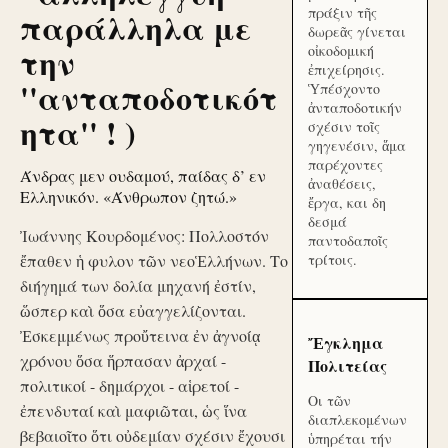
πράξιν τῆς
παράλληλα με
δωρεᾶς γίνεται
την
οἰκοδομική
ἐπιχείρησις.
''ανταποδοτικότ
Ὑπέσχοντο
ἀνταποδοτικήν
ητα'' ! )
σχέσιν τοῖς
γηγενέσιν, ἅμα
παρέχοντες
Άνδρας μεν ουδαμού, παίδας δ’ εν
ἀναθέσεις,
Ελληνικόν. «Άνθρωπον ζητώ.»
ἔργα, και δη
δεσμά
Ἰωάννης Κουρδομένος: Πολλοστόν
παντοδαποῖς
ἔπαθεν ἡ φυλον τῶν νεοἙλλήνων. Το
τρίτοις.
διήγημά των δολία μηχανή ἐστίν,
ὥσπερ καὶ ὅσα εὐαγγελίζονται.
Ἐσκεμμένως προὔτεινα ἐν ἀγνοίᾳ
Ἔγκλημα
χρόνου ὅσα ἥρπασαν ἀρχαί -
Πολιτείας
πολιτικοί - δημάρχοι - αἱρετοί -
Οι τῶν
ἐπενδυταί καὶ μαφιῶται, ὡς ἵνα
διαπλεκομένων
βεβαιοῖτο ὅτι οὐδεμίαν σχέσιν ἔχουσι
ὑπηρέται τήν