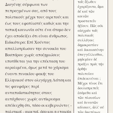
τοῖς ἔξωθεν
Διογένης σύμφωνα των
ἐχαρίζοντο, ἅμα
πεπραγμένων σας, από τους
δέ καί τῶν
κοινῶν
πολιτικούς μέχρι τους αιρετούς και
προστατεῖν
έως τους εφοπλιστές καθώς και την
ἠξίουν. Πῶς ούκ
τοπική κοινωνία ούτε ένα άτομο δεν
αἰσχρόν τοῖς
πολιτικοῖς
έχει αποδείξει ότι είναι άνθρωπος.
συλλόγοις
Ειδικότερα: Επί Χούντας
δημοκρατίαν
απαλλοτρίωσαν την συνοικία του
καὶ δικαιοσύνην
Βοσπόρου χωρίς αποζημιώσεις
ἐπαγγέλλεσθαι,
μηδεμίαν δέ
υποτίθεται για την επέκταση του
πράξιν πρός τήν
αερολιμένα, όμως μετά το χάρισμα
ὀρθήν
έναντι πινακίου φακής του
πολιτείαν
ἐπιδεικνύναι ;
Ελληνικού στον ολιγάρχη Λάτση και
Μέχρι τίνος ἔτι
τις φανφάρες περί
δουλοπρεπεῖς
ανταποδοτικότητας στους
ἐσόμεθα καὶ
τῶν πλουσίων
αυτόχθονες χωρίς αντίκρυσμα
καί δυνατῶν
απέδειχθη ότι, τόσο οι κυβερνώντες -
κόλακες, ἀλλ' ού
πολιτικοί - αιρετοί, όσο και η εταιρία
τῶν ἡμετέρων