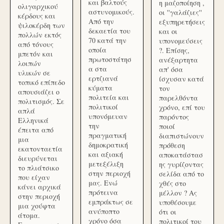
και βαλτούς
η μαζοποίηση ,
ολιγαρχικού
αστυνομικούς.
οι ''γαλάζιες''
κέρδους και
Από την
εξυπηρετήσεις
ψιλοκέρδη των
δεκαετία του
και οι
πολλών εκτός
70 κατά την
υπονομεύσεις
από τόνους
οποία
?. Επίσης,
μπετόν και
πρωτοστάτησ
ανέξαρτητα
λοιπών
α στα
απ' όσα
υλικών σε
ερτζιανά
ίσχυσαν κατά
τοπικό επίπεδο
κύματα
τον
απουσιάζει ο
πολιτεία και
παρελθόντα
πολιτισμός. Σε
πολιτικοί
χρόνο, επί του
απλά
υπονόμευαν
παρόντος
Ελληνικά
την
ποιοί
έπειτα από
πραγματική
διαπιστώνουν
μια
δημοκρατική
πρόθεση
εκατονταετία
και αξιακή
αποκατάστασ
διευρύνεται
μετεξέλιξη
ης γυρίζοντας
το πλιάτσικο
στην περιοχή
σελίδα από το
που είχαν
μας. Ενώ
χθές στο
κάνει αρχικά
πρότεινα
μέλλον ? Ας
στην περιοχή
εμπράκτως σε
υποθέσουμε
μια χούφτα
ανύποπτο
ότι οι
άτομα.
χρόνο όσα
πολιτικοί του