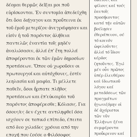
δέομαι θερμῶς δεῖξαι μοι ποῦ
φίλους καί τούς
ἑαυτοῖς
εὑρίσκονται. Ἐν συντομία ἀπεδείχθη
προσήκοντας
ὅτι ὅσα διήγαγον και προὔτεινα ἐκ
κατά τήν αὑτῶν
τοῦ ἐμοῦ μετερίζου ἀνεγράφησαν και
βούλησιν
ἐθεράπευον, ού
εἰσίν ἡ τοῦ παρόντος ἀλήθεια
τό κοινόν
παντελῶς ἐναντία τοῖς μηδέν
ὠφελοῦντες
ἀναλώσασιν, ἀλλά ἐπ' ἔτη πολλά
ἀλλά τό ἴδιον
ἀποφέρονται ἐκ τῶν ἐμῶν δημοσίων
κέρδος
ζητοῦντες. Ἐγώ
προτάσεων. Ὅπου οὐ χωροῦσιν οι
μέν οὖν πρῶτος
πρωτουργοί και αὐτόχθονες, ἐστίν
ὑπέρ ἐλευθέρου
λεηλασία καὶ μαφία. Τι μέλλετε
καὶ ίδιωτικοῦ
λόγου καί
παθεῖν, ὅσοι ἥρπατε πλῆθος
μεταδόσεως τῶν
προτάσεων και ἐπ'εὐκαιρία τοῦ
πραγμάτων
παρόντος ἀποφέρεσθε; Κόλασις. Για
ἠγωνιζόμην οἱ
δέ ἀχάριστοι
όσους/ες δεν έχετε αντιληφθεί όσα
τῶν νῦν
ισχύουν σε τοπικό επίπεδο, έπειτα
Ἑλλήνων ξένα
από δυο χιλιάδες χρόνια από την
συμφέροντα
προὔκρινον καί
εποχή που ζούσε ο Φιλόσοφος