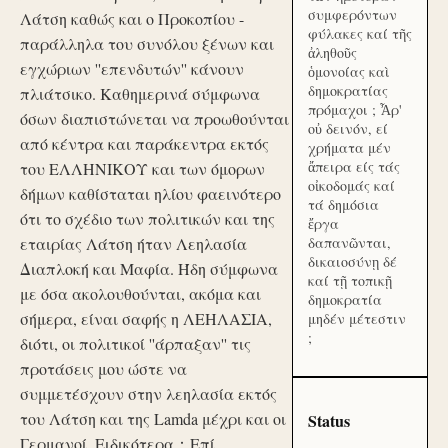
συμφερόντων
Λάτση καθώς και ο Προκοπίου -
φύλακες καί τῆς
παράλληλα του συνόλου ξένων και
ἀληθοῦς
εγχώριων ''επενδυτών'' κάνουν
ὁμονοίας καὶ
δημοκρατίας
πλιάτσικο. Καθημερινά σύμφωνα
πρόμαχοι ; Ἆρ'
όσων διαπιστώνεται να προωθούνται
οὐ δεινόν, εί
από κέντρα και παράκεντρα εκτός
χρήματα μέν
ἄπειρα είς τάς
του ΕΛΛΗΝΙΚΟΥ και των όμορων
οἰκοδομάς καί
δήμων καθίσταται ηλίου φαεινότερο
τά δημόσια
ότι το σχέδιο των πολιτικών και της
ἔργα
εταιρίας Λάτση ήταν Λεηλασία
δαπανῶνται,
δικαιοσύνῃ δέ
Διαπλοκή και Μαφία. Ήδη σύμφωνα
καί τῇ τοπικῇ
με όσα ακολουθούνται, ακόμα και
δημοκρατία
σήμερα, είναι σαφής η ΛΕΗΛΑΣΙΑ,
μηδέν μέτεστιν
;
διότι, οι πολιτικοί ''άρπαξαν'' τις
προτάσεις μου ώστε να
συμμετέσχουν στην λεηλασία εκτός
του Λάτση και της Lamda μέχρι και οι
Status
Γερμανοί. Ειδικότερα：Επί