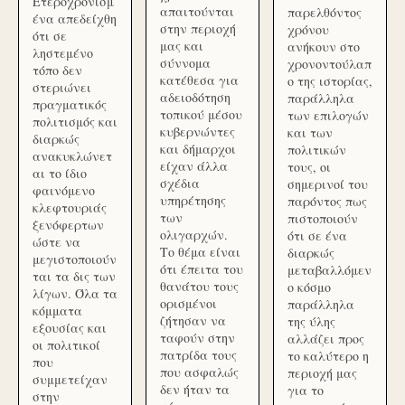
Ετεροχρονισμ
απαιτούνται
παρελθόντος
ένα απεδείχθη
στην περιοχή
χρόνου
ότι σε
μας και
ανήκουν στο
ληστεμένο
σύννομα
χρονοντούλαπ
τόπο δεν
κατέθεσα για
ο της ιστορίας,
στεριώνει
αδειοδότηση
παράλληλα
πραγματικός
τοπικού μέσου
των επιλογών
πολιτισμός και
κυβερνώντες
και των
διαρκώς
και δήμαρχοι
πολιτικών
ανακυκλώνετ
είχαν άλλα
τους, οι
αι το ίδιο
σχέδια
σημερινοί του
φαινόμενο
υπηρέτησης
παρόντος πως
κλεφτουριάς
των
πιστοποιούν
ξενόφερτων
ολιγαρχών.
ότι σε ένα
ώστε να
Το θέμα είναι
διαρκώς
μεγιστοποιούν
ότι έπειτα του
μεταβαλλόμεν
ται τα δις των
θανάτου τους
ο κόσμο
λίγων. Όλα τα
ορισμένοι
παράλληλα
κόμματα
ζήτησαν να
της ύλης
εξουσίας και
ταφούν στην
αλλάζει προς
οι πολιτικοί
πατρίδα τους
το καλύτερο η
που
που ασφαλώς
περιοχή μας
συμμετείχαν
δεν ήταν τα
για το
στην