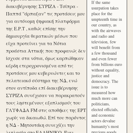
If the same
διακυβέρνησης ΣΥΡΙΖΑ - Τσίπρα -
usurpation takes
Παππά ''άρπαξαν'' τις προτάσεις μου
place for the
umpteenth time in
για αυτόνομη ψηφιακή πλατφόρμα
our country, as
της Ε.Ρ.Τ , καθώς επίσης την
with the airwaves
δημιουργία θεματικών μέσων που
and radio and
television, few
είχα προτείνει για τα Νότια
will benefit from
προάστια Αττικής που προφανώς δεν
a few thousand
ίσχυσε στα νότια, όμως καρπώθηκαν
and even fewer
from billions euro
κέρδη ετεροχρονισμένα από τις
without equality,
προτάσεις μου κυβερνώντες και το
justice and
πελατειακό σύστημα της ΝΔ, ενώ
democracy. The
issue is to
στον αντίποδα επί διακυβέρνησης
measured how
ΣΥΡΙΖΑ συνέχισαν να παρακρατούν
much more can
τους ληστεμένους εξοπλισμούς του
politicians,
elected officials,
ΓΛΥΦΑΔΑ FM στις αποθήκες της ΕΡΤ
and economic
χωρίς να δικαιωθώ. Επί του παρόντος
actors devalue
η ΝΔ - Μητσοτάκη συνεχίζει την
humanity's most
λεηλασία στο ΕΛΛΗΝΙΚΟ. Έχει
precious goods.