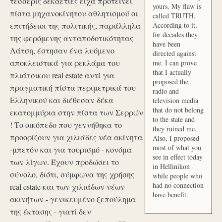
τέσσερις δεκαετίες είχα προτείνει
yours. My flaw is
πίστα μηχανοκίνητου αθλητισμού οι
called TRUTH.
επιτήδειοι της πολιτικής, παράλληλα
According to it,
for decades they
της φερόμενης ανταποδοτικότητας
have been
Λάτση, έστησαν ένα λυόμενο
directed against
αποκλειστικά για ρεκλάμα του
me. I can prove
that I actually
πλιάτσικου real estate αντί για
proposed the
πραγματική πίστα περιμετρικά του
radio and
Ελληνικού και διέθεσαν δέκα
television media
that do not belong
εκατομμύρια στην πίστα των Σερρών
to the state and
! Το οικόπεδο που γεννήθηκα το
they ruined me.
προορίζουν για χιλιάδες νέα ακίνητα
Also, I proposed
most of what you
-μπετόν και για τουρισμό - κονόμα
see in effect today
των λίγων. Έχουν προδώσει το
in Hellinikon
σύνολο, διότι, σύμφωνα της χρήσης
while people who
had no connection
real estate και των χιλιάδων νέων
have benefit.
ακινήτων - γενικευμένο ξεπούλημα
της έκτασης - γιατί δεν