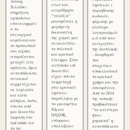
Λάτση.
ενων και
ληστειών )
Χιλιάδες
αναρίθμητα
παραβίασης
στηρίξατε
''γαλάζια''
κωδικών,
εμπράκτως
ρουσφέτια), η
φίμωσης με
επανειλημμέν
φερόμενη
κλείσιμο
α το
δικαιοσύνη
λογαριασμών
ολιγαρχικό
της χώρας μας
κ.ά από τους
κεφάλαιο και
συγκαλύπτει
συνεργάτες
το προσωπικό
το πολιτικό
της διαπλοκής
σας κέρδος
και κρατικό
- διαφθοράς
αγοράζοντας
έγκλημα. Στον
που
μετοχές είτε
αντίποδα επί
στοχεύουν
ομόλογα, όμως
δεκαετίες
αποκλειστικά
αυταπόδεικτα
είχαν πάντα
το κρατικό
συνολικά
συμμετοχή
χρήμα και την
συμμετέχεται
στις κρατικές
αδιαφάνεια.
σε λεηλασία
ληστείες
Από το 2014
και είστε
παράλληλα με
της τοπικής
κάπηλοι, διότι,
τα ρουσφέτια
προβοκάτσιας
έπειτα από
ΝΔ και
''τα καλύτερα
μια δεκαετία
ΠΑΣΟΚ,
ήταν
έμφαση στο
επίορκους
μπροστά'' η
real estate για
υπαλλήλους
αυταπόδεικτα
τα δις