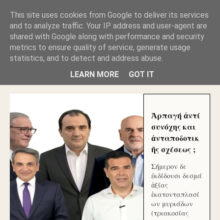
GLYFADAWEB: ΑΝΤΙ ΑΝΤΑΠΟΔΟΣΗΣ ΣΤΟΥΣ
This site uses cookies from Google to deliver its services
ΑΥΤΟΧΘΟΝΕΣ ΜΟΥ ΕΚΛΕΙΣΑΝ ΤΑ ΣΟΣΙΑΛ ΚΑΙ
and to analyze traffic. Your IP address and user-agent are
ΦΙΜΩΣΑΝ ΤΟ SITE. ΟΙ ΧΙΛΙΑΔΕΣ ΜΙΚΡΟΕΠΕΝΔΥΤΕΣ
ΕΠΕΝΔΥΣΑΤΕ ΓΙΑ ΛΕΗΛΑΣΙΑ ΚΑΙ ΕΓΚΛΗΜΑ ?
shared with Google along with performance and security
metrics to ensure quality of service, generate usage
statistics, and to detect and address abuse.
ΓΛΥΦΑΔΑ WEB |ΟΙ ΜΕΓΑΛΟΙ ΚΛΕΠΤΑΙ ΑΠΟ ΤΟ
ΜΙΚΡΟΝ ΑΠΑΓΟΥΣΙ
LEARN MORE
GOT IT
Ἁρπαγή ἀντί
συνόχης και
ἀνταποδοτικ
ῆς σχέσεως ;
Σήμερον δε
ἐκδίδουσι δεσμά
ἀξίας
ἑκατονταπλασί
ων μυριάδων
(τριακοσίας