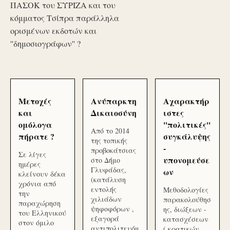
ΠΑΣΟΚ του ΣΥΡΙΖΑ και του
κόμματος Τσίπρα παράλληλα
ορισμένων εκδοτών και
''δημοσιογράφων'' ?
Μετοχές
Ανύπαρκτη
Αχαρακτήρ
και
Δικαιοσύνη
ιστες
ομόλογα
''πολιτικές''
Από το 2014
πήρατε ?
συγκάλυψης
της τοπικής
-
προβοκάτσιας
Σε λίγες
υπονομεύσε
στο Δήμο
ημέρες
Γλυφάδας,
ων
κλείνουν δέκα
(κατάλυση
χρόνια από
εντολής
Μεθοδολογίες
την
χιλιάδων
παρακολούθησ
παραχώρηση
ψηφοφόρων ,
ης, διώξεων -
του Ελληνικού
εξαγορά
κατασχέσεων
στον όμιλο
αντιπολιτευόμ
( κρατικών