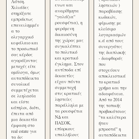
Λάτση.
ενων και
ληστειών )
Χιλιάδες
αναρίθμητα
παραβίασης
στηρίξατε
''γαλάζια''
κωδικών,
εμπράκτως
ρουσφέτια), η
φίμωσης με
επανειλημμέν
φερόμενη
κλείσιμο
α το
δικαιοσύνη
λογαριασμών
ολιγαρχικό
της χώρας μας
κ.ά από τους
κεφάλαιο και
συγκαλύπτει
συνεργάτες
το προσωπικό
το πολιτικό
της διαπλοκής
σας κέρδος
και κρατικό
- διαφθοράς
αγοράζοντας
έγκλημα. Στον
που
μετοχές είτε
αντίποδα επί
στοχεύουν
ομόλογα, όμως
δεκαετίες
αποκλειστικά
αυταπόδεικτα
είχαν πάντα
το κρατικό
συνολικά
συμμετοχή
χρήμα και την
συμμετέχεται
στις κρατικές
αδιαφάνεια.
σε λεηλασία
ληστείες
Από το 2014
και είστε
παράλληλα με
της τοπικής
κάπηλοι, διότι,
τα ρουσφέτια
προβοκάτσιας
έπειτα από
ΝΔ και
''τα καλύτερα
μια δεκαετία
ΠΑΣΟΚ,
ήταν
έμφαση στο
επίορκους
μπροστά'' η
real estate για
υπαλλήλους
αυταπόδεικτα
τα δις