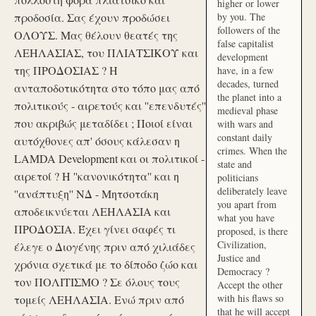
higher or lower
προδοσία. Σας έχουν προδώσει
by you. The
followers of the
ΟΛΟΥΣ. Μας θέλουν θεατές της
false capitalist
ΛΕΗΛΑΣΙΑΣ, του ΠΛΙΑΤΣΙΚΟΥ και
development
της ΠΡΟΔΟΣΙΑΣ ? Η
have, in a few
decades, turned
ανταποδοτικότητα στο τόπο μας από
the planet into a
πολιτικούς - αιρετούς και ''επενδυτές''
medieval phase
που ακριβώς μεταδίδει ; Ποιοί είναι
with wars and
constant daily
αυτόχθονες απ' όσους κάλεσαν η
crimes. When the
LAMDA Development και οι πολιτικοί -
state and
αιρετοί ? Η ''κανονικότητα'' και η
politicians
deliberately leave
''ανάπτυξη'' ΝΔ - Μητσοτάκη
you apart from
αποδεικνύεται ΛΕΗΛΑΣΙΑ και
what you have
ΠΡΟΔΟΣΙΑ. Έχει γίνει σαφές τι
proposed, is there
Civilization,
έλεγε ο Διογένης πριν από χιλιάδες
Justice and
χρόνια σχετικά με το δίποδο ζώο και
Democracy ?
τον ΠΟΛΙΤΙΣΜΟ ? Σε όλους τους
Accept the other
with his flaws so
τομείς ΛΕΗΛΑΣΙΑ. Ενώ πριν από
that he will accept