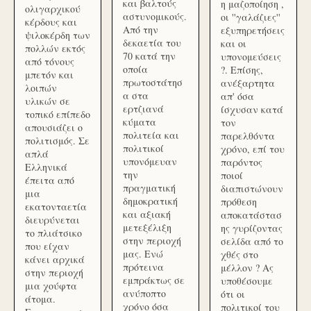
και βαλτούς
η μαζοποίηση ,
ολιγαρχικού
αστυνομικούς.
οι ''γαλάζιες''
κέρδους και
Από την
εξυπηρετήσεις
ψιλοκέρδη των
δεκαετία του
και οι
πολλών εκτός
70 κατά την
υπονομεύσεις
από τόνους
οποία
?. Επίσης,
μπετόν και
πρωτοστάτησ
ανέξαρτητα
λοιπών
α στα
απ' όσα
υλικών σε
ερτζιανά
ίσχυσαν κατά
τοπικό επίπεδο
κύματα
τον
απουσιάζει ο
πολιτεία και
παρελθόντα
πολιτισμός. Σε
πολιτικοί
χρόνο, επί του
απλά
υπονόμευαν
παρόντος
Ελληνικά
την
ποιοί
έπειτα από
πραγματική
διαπιστώνουν
μια
δημοκρατική
πρόθεση
εκατονταετία
και αξιακή
αποκατάστασ
διευρύνεται
μετεξέλιξη
ης γυρίζοντας
το πλιάτσικο
στην περιοχή
σελίδα από το
που είχαν
μας. Ενώ
χθές στο
κάνει αρχικά
πρότεινα
μέλλον ? Ας
στην περιοχή
εμπράκτως σε
υποθέσουμε
μια χούφτα
ανύποπτο
ότι οι
άτομα.
χρόνο όσα
πολιτικοί του