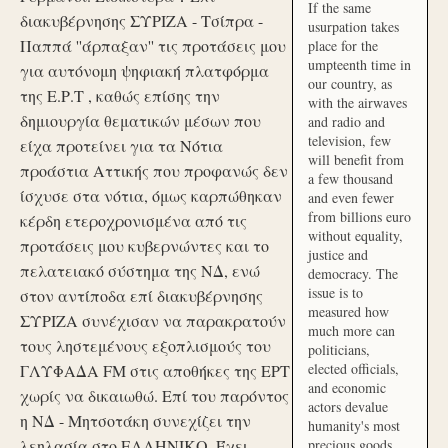
If the same
διακυβέρνησης ΣΥΡΙΖΑ - Τσίπρα -
usurpation takes
Παππά ''άρπαξαν'' τις προτάσεις μου
place for the
umpteenth time in
για αυτόνομη ψηφιακή πλατφόρμα
our country, as
της Ε.Ρ.Τ , καθώς επίσης την
with the airwaves
δημιουργία θεματικών μέσων που
and radio and
television, few
είχα προτείνει για τα Νότια
will benefit from
προάστια Αττικής που προφανώς δεν
a few thousand
ίσχυσε στα νότια, όμως καρπώθηκαν
and even fewer
from billions euro
κέρδη ετεροχρονισμένα από τις
without equality,
προτάσεις μου κυβερνώντες και το
justice and
πελατειακό σύστημα της ΝΔ, ενώ
democracy. The
issue is to
στον αντίποδα επί διακυβέρνησης
measured how
ΣΥΡΙΖΑ συνέχισαν να παρακρατούν
much more can
τους ληστεμένους εξοπλισμούς του
politicians,
elected officials,
ΓΛΥΦΑΔΑ FM στις αποθήκες της ΕΡΤ
and economic
χωρίς να δικαιωθώ. Επί του παρόντος
actors devalue
η ΝΔ - Μητσοτάκη συνεχίζει την
humanity's most
λεηλασία στο ΕΛΛΗΝΙΚΟ. Έχει
precious goods.