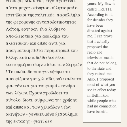
τέσσερις δεκαετίες είχα προτείνει
yours. My flaw is
πίστα μηχανοκίνητου αθλητισμού οι
called TRUTH.
επιτήδειοι της πολιτικής, παράλληλα
According to it,
for decades they
της φερόμενης ανταποδοτικότητας
have been
Λάτση, έστησαν ένα λυόμενο
directed against
αποκλειστικά για ρεκλάμα του
me. I can prove
that I actually
πλιάτσικου real estate αντί για
proposed the
πραγματική πίστα περιμετρικά του
radio and
Ελληνικού και διέθεσαν δέκα
television media
that do not belong
εκατομμύρια στην πίστα των Σερρών
to the state and
! Το οικόπεδο που γεννήθηκα το
they ruined me.
προορίζουν για χιλιάδες νέα ακίνητα
Also, I proposed
most of what you
-μπετόν και για τουρισμό - κονόμα
see in effect today
των λίγων. Έχουν προδώσει το
in Hellinikon
σύνολο, διότι, σύμφωνα της χρήσης
while people who
had no connection
real estate και των χιλιάδων νέων
have benefit.
ακινήτων - γενικευμένο ξεπούλημα
της έκτασης - γιατί δεν