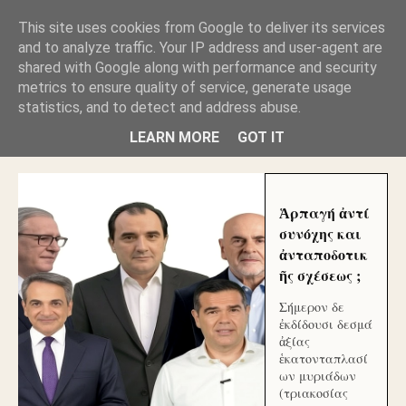
GLYFADAWEB: ΑΝΤΙ ΑΝΤΑΠΟΔΟΣΗΣ ΣΤΟΥΣ
This site uses cookies from Google to deliver its services
ΑΥΤΟΧΘΟΝΕΣ ΜΟΥ ΕΚΛΕΙΣΑΝ ΤΑ ΣΟΣΙΑΛ ΚΑΙ
and to analyze traffic. Your IP address and user-agent are
ΦΙΜΩΣΑΝ ΤΟ SITE. ΟΙ ΧΙΛΙΑΔΕΣ ΜΙΚΡΟΕΠΕΝΔΥΤΕΣ
ΕΠΕΝΔΥΣΑΤΕ ΓΙΑ ΛΕΗΛΑΣΙΑ ΚΑΙ ΕΓΚΛΗΜΑ ?
shared with Google along with performance and security
metrics to ensure quality of service, generate usage
statistics, and to detect and address abuse.
ΓΛΥΦΑΔΑ WEB |ΟΙ ΜΕΓΑΛΟΙ ΚΛΕΠΤΑΙ ΑΠΟ ΤΟ
ΜΙΚΡΟΝ ΑΠΑΓΟΥΣΙ
LEARN MORE
GOT IT
Ἁρπαγή ἀντί
συνόχης και
ἀνταποδοτικ
ῆς σχέσεως ;
Σήμερον δε
ἐκδίδουσι δεσμά
ἀξίας
ἑκατονταπλασί
ων μυριάδων
(τριακοσίας