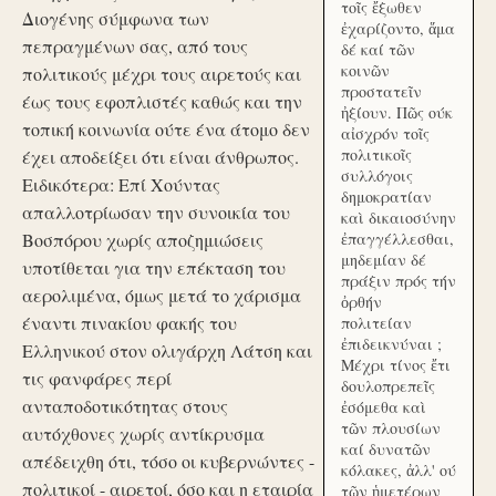
τοῖς ἔξωθεν
Διογένης σύμφωνα των
ἐχαρίζοντο, ἅμα
πεπραγμένων σας, από τους
δέ καί τῶν
κοινῶν
πολιτικούς μέχρι τους αιρετούς και
προστατεῖν
έως τους εφοπλιστές καθώς και την
ἠξίουν. Πῶς ούκ
τοπική κοινωνία ούτε ένα άτομο δεν
αἰσχρόν τοῖς
πολιτικοῖς
έχει αποδείξει ότι είναι άνθρωπος.
συλλόγοις
Ειδικότερα: Επί Χούντας
δημοκρατίαν
απαλλοτρίωσαν την συνοικία του
καὶ δικαιοσύνην
Βοσπόρου χωρίς αποζημιώσεις
ἐπαγγέλλεσθαι,
μηδεμίαν δέ
υποτίθεται για την επέκταση του
πράξιν πρός τήν
αερολιμένα, όμως μετά το χάρισμα
ὀρθήν
έναντι πινακίου φακής του
πολιτείαν
ἐπιδεικνύναι ;
Ελληνικού στον ολιγάρχη Λάτση και
Μέχρι τίνος ἔτι
τις φανφάρες περί
δουλοπρεπεῖς
ανταποδοτικότητας στους
ἐσόμεθα καὶ
τῶν πλουσίων
αυτόχθονες χωρίς αντίκρυσμα
καί δυνατῶν
απέδειχθη ότι, τόσο οι κυβερνώντες -
κόλακες, ἀλλ' ού
πολιτικοί - αιρετοί, όσο και η εταιρία
τῶν ἡμετέρων