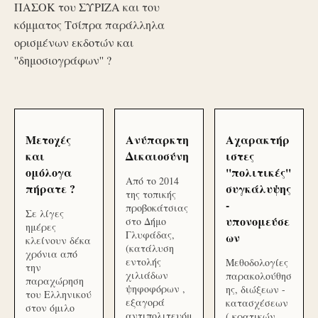
ΠΑΣΟΚ του ΣΥΡΙΖΑ και του
κόμματος Τσίπρα παράλληλα
ορισμένων εκδοτών και
''δημοσιογράφων'' ?
Μετοχές
Ανύπαρκτη
Αχαρακτήρ
και
Δικαιοσύνη
ιστες
ομόλογα
''πολιτικές''
Από το 2014
πήρατε ?
συγκάλυψης
της τοπικής
-
προβοκάτσιας
Σε λίγες
υπονομεύσε
στο Δήμο
ημέρες
Γλυφάδας,
ων
κλείνουν δέκα
(κατάλυση
χρόνια από
εντολής
Μεθοδολογίες
την
χιλιάδων
παρακολούθησ
παραχώρηση
ψηφοφόρων ,
ης, διώξεων -
του Ελληνικού
εξαγορά
κατασχέσεων
στον όμιλο
αντιπολιτευόμ
( κρατικών