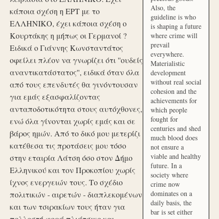
Also, the
κάποια σχέση η ΕΡΤ με το
guideline is who
ΕΛΛΗΝΙΚΟ, έχει κάποια σχέση ο
is shaping a future
Κουρτάκης η μήπως οι Γερμανοί ?
where crime will
prevail
Ειδικά ο Γιάννης Κωνσταντάτος
everywhere.
οφείλει πλέον να γνωρίζει ότι ''ουδείς
Materialistic
αναντικατάστατος'', ειδικά όταν όλα
development
without real social
από τους επενδυτές θα γινόντουσαν
cohesion and the
για εμάς εξασφαλίζοντας
achievements for
ανταποδοτικότητα στους αυτόχθονες,
which people
fought for
ενώ όλα γίνονται χωρίς εμάς και σε
centuries and shed
βάρος ημών. Από το δικό μου μετερίζι
much blood does
κατέθεσα τις προτάσεις μου τόσο
not ensure a
viable and healthy
στην εταιρία Λάτση όσο στον Δήμο
future. In a
Ελληνικού και τον Προκοπίου χωρίς
society where
ίχνος ενεργειών τους. Το σχέδιο
crime now
dominates on a
πολιτικών - αιρετών - διαπλεκομένων
daily basis, the
και των τσιρακίων τους ήταν για
bar is set either
πολλοστή φορά πλιάτσικο και