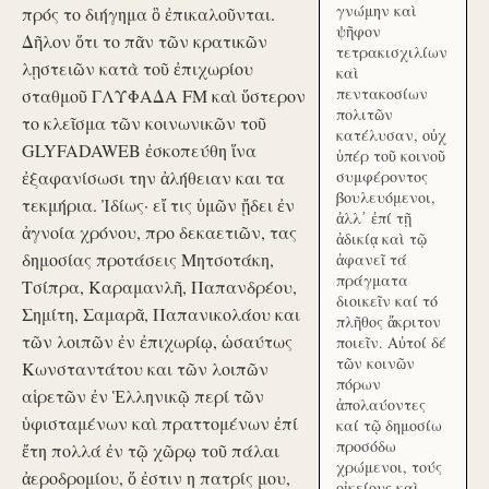
γνώμην καὶ
πρός το διήγημα ὃ ἐπικαλοῦνται.
ψῆφον
Δῆλον ὅτι το πᾶν τῶν κρατικῶν
τετρακισχιλίων
λῃστειῶν κατὰ τοῦ ἐπιχωρίου
καὶ
πεντακοσίων
σταθμοῦ ΓΛΥΦΑΔΑ FM καὶ ὕστερον
πολιτῶν
το κλεῖσμα τῶν κοινωνικῶν τοῦ
κατέλυσαν, οὐχ
GLYFADAWEB ἐσκοπεύθη ἵνα
ὑπέρ τοῦ κοινοῦ
ἐξαφανίσωσι την ἀλήθειαν και τα
συμφέροντος
βουλευόμενοι,
τεκμήρια. Ἰδίως· εἴ τις ὑμῶν ᾔδει ἐν
ἀλλ᾽ ἐπί τῇ
ἀγνοία χρόνου, προ δεκαετιῶν, τας
ἀδικίᾳ καὶ τῷ
δημοσίας προτάσεις Μητσοτάκη,
ἀφανεῖ τά
πράγματα
Τσίπρα, Καραμανλῆ, Παπανδρέου,
διοικεῖν καί τό
Σημίτη, Σαμαρᾶ, Παπανικολάου και
πλῆθος ἄκριτον
τῶν λοιπῶν ἐν ἐπιχωρίῳ, ὡσαύτως
ποιεῖν. Αὐτοί δέ
τῶν κοινῶν
Κωνσταντάτου και τῶν λοιπῶν
πόρων
αἱρετῶν ἐν Ἑλληνικῷ περί τῶν
ἀπολαύοντες
ὑφισταμένων καὶ πραττομένων ἐπί
καί τῷ δημοσίω
προσόδω
ἔτη πολλά ἐν τῷ χῶρῳ τοῦ πάλαι
χρώμενοι, τούς
ἀεροδρομίου, ὅ ἐστιν η πατρίς μου,
οἰκείους καὶ