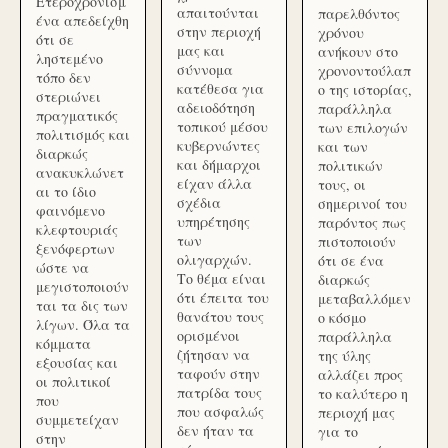
Ετεροχρονισμ
απαιτούνται
παρελθόντος
ένα απεδείχθη
στην περιοχή
χρόνου
ότι σε
μας και
ανήκουν στο
ληστεμένο
σύννομα
χρονοντούλαπ
τόπο δεν
κατέθεσα για
ο της ιστορίας,
στεριώνει
αδειοδότηση
παράλληλα
πραγματικός
τοπικού μέσου
των επιλογών
πολιτισμός και
κυβερνώντες
και των
διαρκώς
και δήμαρχοι
πολιτικών
ανακυκλώνετ
είχαν άλλα
τους, οι
αι το ίδιο
σχέδια
σημερινοί του
φαινόμενο
υπηρέτησης
παρόντος πως
κλεφτουριάς
των
πιστοποιούν
ξενόφερτων
ολιγαρχών.
ότι σε ένα
ώστε να
Το θέμα είναι
διαρκώς
μεγιστοποιούν
ότι έπειτα του
μεταβαλλόμεν
ται τα δις των
θανάτου τους
ο κόσμο
λίγων. Όλα τα
ορισμένοι
παράλληλα
κόμματα
ζήτησαν να
της ύλης
εξουσίας και
ταφούν στην
αλλάζει προς
οι πολιτικοί
πατρίδα τους
το καλύτερο η
που
που ασφαλώς
περιοχή μας
συμμετείχαν
δεν ήταν τα
για το
στην