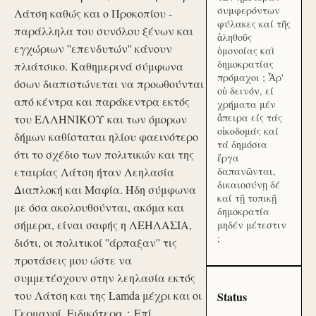
συμφερόντων
Λάτση καθώς και ο Προκοπίου -
φύλακες καί τῆς
παράλληλα του συνόλου ξένων και
ἀληθοῦς
εγχώριων ''επενδυτών'' κάνουν
ὁμονοίας καὶ
δημοκρατίας
πλιάτσικο. Καθημερινά σύμφωνα
πρόμαχοι ; Ἆρ'
όσων διαπιστώνεται να προωθούνται
οὐ δεινόν, εί
από κέντρα και παράκεντρα εκτός
χρήματα μέν
ἄπειρα είς τάς
του ΕΛΛΗΝΙΚΟΥ και των όμορων
οἰκοδομάς καί
δήμων καθίσταται ηλίου φαεινότερο
τά δημόσια
ότι το σχέδιο των πολιτικών και της
ἔργα
εταιρίας Λάτση ήταν Λεηλασία
δαπανῶνται,
δικαιοσύνῃ δέ
Διαπλοκή και Μαφία. Ήδη σύμφωνα
καί τῇ τοπικῇ
με όσα ακολουθούνται, ακόμα και
δημοκρατία
σήμερα, είναι σαφής η ΛΕΗΛΑΣΙΑ,
μηδέν μέτεστιν
;
διότι, οι πολιτικοί ''άρπαξαν'' τις
προτάσεις μου ώστε να
συμμετέσχουν στην λεηλασία εκτός
του Λάτση και της Lamda μέχρι και οι
Status
Γερμανοί. Ειδικότερα：Επί