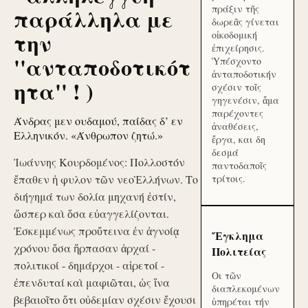
πράξιν τῆς
παράλληλα με
δωρεᾶς γίνεται
την
οἰκοδομική
ἐπιχείρησις.
''ανταποδοτικότ
Ὑπέσχοντο
ἀνταποδοτικήν
ητα'' ! )
σχέσιν τοῖς
γηγενέσιν, ἅμα
παρέχοντες
Άνδρας μεν ουδαμού, παίδας δ’ εν
ἀναθέσεις,
Ελληνικόν. «Άνθρωπον ζητώ.»
ἔργα, και δη
δεσμά
Ἰωάννης Κουρδομένος: Πολλοστόν
παντοδαποῖς
ἔπαθεν ἡ φυλον τῶν νεοἙλλήνων. Το
τρίτοις.
διήγημά των δολία μηχανή ἐστίν,
ὥσπερ καὶ ὅσα εὐαγγελίζονται.
Ἐσκεμμένως προὔτεινα ἐν ἀγνοίᾳ
Ἔγκλημα
χρόνου ὅσα ἥρπασαν ἀρχαί -
Πολιτείας
πολιτικοί - δημάρχοι - αἱρετοί -
Οι τῶν
ἐπενδυταί καὶ μαφιῶται, ὡς ἵνα
διαπλεκομένων
βεβαιοῖτο ὅτι οὐδεμίαν σχέσιν ἔχουσι
ὑπηρέται τήν