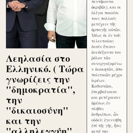
πεντήκοντα
ἀκριβῶς), και οι
ὀλίγοι ποιούσι
τους πολλούς
μετύχειν τῆς
ἁρπαγῆς αὐτῶν.
Ἰδίως δε ἐν τοῖς
τελευταίοις
δυσίν ἔτεσιν
ἀνεδέξαντο τον
Λεηλασία στο
ῥόλον τῶν
συνεργαζομένω
Ελληνικό. ( Τώρα
ν διοικητῶν, ἀπο
γνωρίζεις την
πολιτικῶν μέχρι
ἱερέων.
''δημοκρατία'',
Καθιστῶσι,
ἐπεμβαίνουσι
την
και μετέχουσιν
ἀμέσως ἐν
''δικαιοσύνη''
πλήθει
ἀνθρώπων, ὧν
και την
οὐδείς ἐγεννήθη
ἐπί τῆς γῆς, ἥτις
''αλληλεγγύη''
μετά την