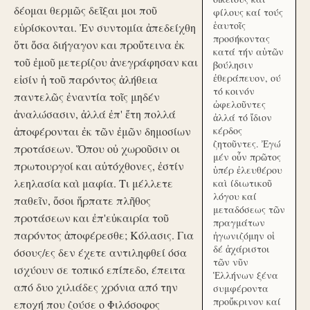
δέομαι θερμῶς δεῖξαι μοι ποῦ
φίλους καί τούς
ἑαυτοῖς
εὑρίσκονται. Ἐν συντομία ἀπεδείχθη
προσήκοντας
ὅτι ὅσα διήγαγον και προὔτεινα ἐκ
κατά τήν αὑτῶν
τοῦ ἐμοῦ μετερίζου ἀνεγράφησαν και
βούλησιν
ἐθεράπευον, ού
εἰσίν ἡ τοῦ παρόντος ἀλήθεια
τό κοινόν
παντελῶς ἐναντία τοῖς μηδέν
ὠφελοῦντες
ἀναλώσασιν, ἀλλά ἐπ' ἔτη πολλά
ἀλλά τό ἴδιον
ἀποφέρονται ἐκ τῶν ἐμῶν δημοσίων
κέρδος
ζητοῦντες. Ἐγώ
προτάσεων. Ὅπου οὐ χωροῦσιν οι
μέν οὖν πρῶτος
πρωτουργοί και αὐτόχθονες, ἐστίν
ὑπέρ ἐλευθέρου
λεηλασία καὶ μαφία. Τι μέλλετε
καὶ ίδιωτικοῦ
λόγου καί
παθεῖν, ὅσοι ἥρπατε πλῆθος
μεταδόσεως τῶν
προτάσεων και ἐπ'εὐκαιρία τοῦ
πραγμάτων
παρόντος ἀποφέρεσθε; Κόλασις. Για
ἠγωνιζόμην οἱ
δέ ἀχάριστοι
όσους/ες δεν έχετε αντιληφθεί όσα
τῶν νῦν
ισχύουν σε τοπικό επίπεδο, έπειτα
Ἑλλήνων ξένα
από δυο χιλιάδες χρόνια από την
συμφέροντα
προὔκρινον καί
εποχή που ζούσε ο Φιλόσοφος