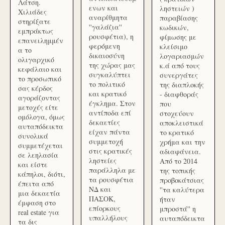
Λάτση.
ενων και
ληστειών )
Χιλιάδες
αναρίθμητα
παραβίασης
στηρίξατε
''γαλάζια''
κωδικών,
εμπράκτως
ρουσφέτια), η
φίμωσης με
επανειλημμέν
φερόμενη
κλείσιμο
α το
δικαιοσύνη
λογαριασμών
ολιγαρχικό
της χώρας μας
κ.ά από τους
κεφάλαιο και
συγκαλύπτει
συνεργάτες
το προσωπικό
το πολιτικό
της διαπλοκής
σας κέρδος
και κρατικό
- διαφθοράς
αγοράζοντας
έγκλημα. Στον
που
μετοχές είτε
αντίποδα επί
στοχεύουν
ομόλογα, όμως
δεκαετίες
αποκλειστικά
αυταπόδεικτα
είχαν πάντα
το κρατικό
συνολικά
συμμετοχή
χρήμα και την
συμμετέχεται
στις κρατικές
αδιαφάνεια.
σε λεηλασία
ληστείες
Από το 2014
και είστε
παράλληλα με
της τοπικής
κάπηλοι, διότι,
τα ρουσφέτια
προβοκάτσιας
έπειτα από
ΝΔ και
''τα καλύτερα
μια δεκαετία
ΠΑΣΟΚ,
ήταν
έμφαση στο
επίορκους
μπροστά'' η
real estate για
υπαλλήλους
αυταπόδεικτα
τα δις