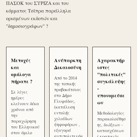
ΠΑΣΟΚ του ΣΥΡΙΖΑ και του
κόμματος Τσίπρα παράλληλα
ορισμένων εκδοτών και
''δημοσιογράφων'' ?
Μετοχές
Ανύπαρκτη
Αχαρακτήρ
και
Δικαιοσύνη
ιστες
ομόλογα
''πολιτικές''
Από το 2014
πήρατε ?
συγκάλυψης
της τοπικής
-
προβοκάτσιας
Σε λίγες
υπονομεύσε
στο Δήμο
ημέρες
Γλυφάδας,
ων
κλείνουν δέκα
(κατάλυση
χρόνια από
εντολής
Μεθοδολογίες
την
χιλιάδων
παρακολούθησ
παραχώρηση
ψηφοφόρων ,
ης, διώξεων -
του Ελληνικού
εξαγορά
κατασχέσεων
στον όμιλο
αντιπολιτευόμ
( κρατικών