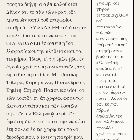
γνώμην καὶ
πρός το διήγημα ὃ ἐπικαλοῦνται.
ψῆφον
Δῆλον ὅτι το πᾶν τῶν κρατικῶν
τετρακισχιλίων
λῃστειῶν κατὰ τοῦ ἐπιχωρίου
καὶ
πεντακοσίων
σταθμοῦ ΓΛΥΦΑΔΑ FM καὶ ὕστερον
πολιτῶν
το κλεῖσμα τῶν κοινωνικῶν τοῦ
κατέλυσαν, οὐχ
GLYFADAWEB ἐσκοπεύθη ἵνα
ὑπέρ τοῦ κοινοῦ
ἐξαφανίσωσι την ἀλήθειαν και τα
συμφέροντος
βουλευόμενοι,
τεκμήρια. Ἰδίως· εἴ τις ὑμῶν ᾔδει ἐν
ἀλλ᾽ ἐπί τῇ
ἀγνοία χρόνου, προ δεκαετιῶν, τας
ἀδικίᾳ καὶ τῷ
δημοσίας προτάσεις Μητσοτάκη,
ἀφανεῖ τά
πράγματα
Τσίπρα, Καραμανλῆ, Παπανδρέου,
διοικεῖν καί τό
Σημίτη, Σαμαρᾶ, Παπανικολάου και
πλῆθος ἄκριτον
τῶν λοιπῶν ἐν ἐπιχωρίῳ, ὡσαύτως
ποιεῖν. Αὐτοί δέ
τῶν κοινῶν
Κωνσταντάτου και τῶν λοιπῶν
πόρων
αἱρετῶν ἐν Ἑλληνικῷ περί τῶν
ἀπολαύοντες
ὑφισταμένων καὶ πραττομένων ἐπί
καί τῷ δημοσίω
προσόδω
ἔτη πολλά ἐν τῷ χῶρῳ τοῦ πάλαι
χρώμενοι, τούς
ἀεροδρομίου, ὅ ἐστιν η πατρίς μου,
οἰκείους καὶ