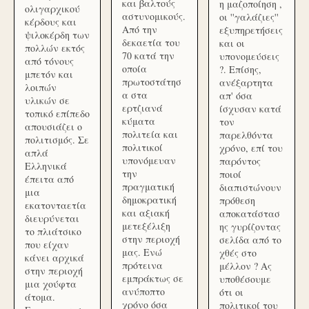
και βαλτούς
η μαζοποίηση ,
ολιγαρχικού
αστυνομικούς.
οι ''γαλάζιες''
κέρδους και
Από την
εξυπηρετήσεις
ψιλοκέρδη των
δεκαετία του
και οι
πολλών εκτός
70 κατά την
υπονομεύσεις
από τόνους
οποία
?. Επίσης,
μπετόν και
πρωτοστάτησ
ανέξαρτητα
λοιπών
α στα
απ' όσα
υλικών σε
ερτζιανά
ίσχυσαν κατά
τοπικό επίπεδο
κύματα
τον
απουσιάζει ο
πολιτεία και
παρελθόντα
πολιτισμός. Σε
πολιτικοί
χρόνο, επί του
απλά
υπονόμευαν
παρόντος
Ελληνικά
την
ποιοί
έπειτα από
πραγματική
διαπιστώνουν
μια
δημοκρατική
πρόθεση
εκατονταετία
και αξιακή
αποκατάστασ
διευρύνεται
μετεξέλιξη
ης γυρίζοντας
το πλιάτσικο
στην περιοχή
σελίδα από το
που είχαν
μας. Ενώ
χθές στο
κάνει αρχικά
πρότεινα
μέλλον ? Ας
στην περιοχή
εμπράκτως σε
υποθέσουμε
μια χούφτα
ανύποπτο
ότι οι
άτομα.
χρόνο όσα
πολιτικοί του