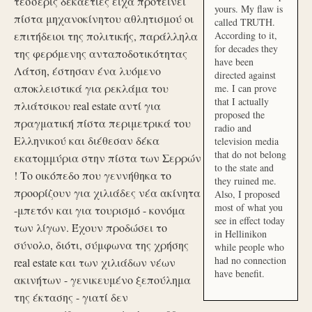
τέσσερις δεκαετίες είχα προτείνει
yours. My flaw is
πίστα μηχανοκίνητου αθλητισμού οι
called TRUTH.
επιτήδειοι της πολιτικής, παράλληλα
According to it,
for decades they
της φερόμενης ανταποδοτικότητας
have been
Λάτση, έστησαν ένα λυόμενο
directed against
αποκλειστικά για ρεκλάμα του
me. I can prove
that I actually
πλιάτσικου real estate αντί για
proposed the
πραγματική πίστα περιμετρικά του
radio and
Ελληνικού και διέθεσαν δέκα
television media
that do not belong
εκατομμύρια στην πίστα των Σερρών
to the state and
! Το οικόπεδο που γεννήθηκα το
they ruined me.
προορίζουν για χιλιάδες νέα ακίνητα
Also, I proposed
most of what you
-μπετόν και για τουρισμό - κονόμα
see in effect today
των λίγων. Έχουν προδώσει το
in Hellinikon
σύνολο, διότι, σύμφωνα της χρήσης
while people who
had no connection
real estate και των χιλιάδων νέων
have benefit.
ακινήτων - γενικευμένο ξεπούλημα
της έκτασης - γιατί δεν