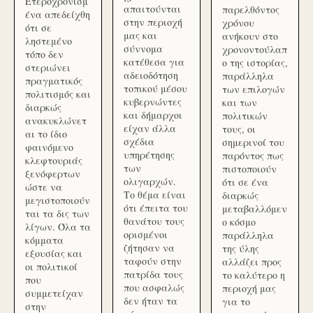
Ετεροχρονισμ
απαιτούνται
παρελθόντος
ένα απεδείχθη
στην περιοχή
χρόνου
ότι σε
μας και
ανήκουν στο
ληστεμένο
σύννομα
χρονοντούλαπ
τόπο δεν
κατέθεσα για
ο της ιστορίας,
στεριώνει
αδειοδότηση
παράλληλα
πραγματικός
τοπικού μέσου
των επιλογών
πολιτισμός και
κυβερνώντες
και των
διαρκώς
και δήμαρχοι
πολιτικών
ανακυκλώνετ
είχαν άλλα
τους, οι
αι το ίδιο
σχέδια
σημερινοί του
φαινόμενο
υπηρέτησης
παρόντος πως
κλεφτουριάς
των
πιστοποιούν
ξενόφερτων
ολιγαρχών.
ότι σε ένα
ώστε να
Το θέμα είναι
διαρκώς
μεγιστοποιούν
ότι έπειτα του
μεταβαλλόμεν
ται τα δις των
θανάτου τους
ο κόσμο
λίγων. Όλα τα
ορισμένοι
παράλληλα
κόμματα
ζήτησαν να
της ύλης
εξουσίας και
ταφούν στην
αλλάζει προς
οι πολιτικοί
πατρίδα τους
το καλύτερο η
που
που ασφαλώς
περιοχή μας
συμμετείχαν
δεν ήταν τα
για το
στην