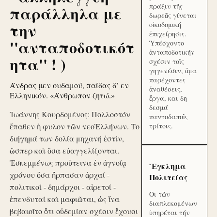
πράξιν τῆς
παράλληλα με
δωρεᾶς γίνεται
την
οἰκοδομική
ἐπιχείρησις.
''ανταποδοτικότ
Ὑπέσχοντο
ἀνταποδοτικήν
ητα'' ! )
σχέσιν τοῖς
γηγενέσιν, ἅμα
παρέχοντες
Άνδρας μεν ουδαμού, παίδας δ’ εν
ἀναθέσεις,
Ελληνικόν. «Άνθρωπον ζητώ.»
ἔργα, και δη
δεσμά
Ἰωάννης Κουρδομένος: Πολλοστόν
παντοδαποῖς
ἔπαθεν ἡ φυλον τῶν νεοἙλλήνων. Το
τρίτοις.
διήγημά των δολία μηχανή ἐστίν,
ὥσπερ καὶ ὅσα εὐαγγελίζονται.
Ἐσκεμμένως προὔτεινα ἐν ἀγνοίᾳ
Ἔγκλημα
χρόνου ὅσα ἥρπασαν ἀρχαί -
Πολιτείας
πολιτικοί - δημάρχοι - αἱρετοί -
Οι τῶν
ἐπενδυταί καὶ μαφιῶται, ὡς ἵνα
διαπλεκομένων
βεβαιοῖτο ὅτι οὐδεμίαν σχέσιν ἔχουσι
ὑπηρέται τήν