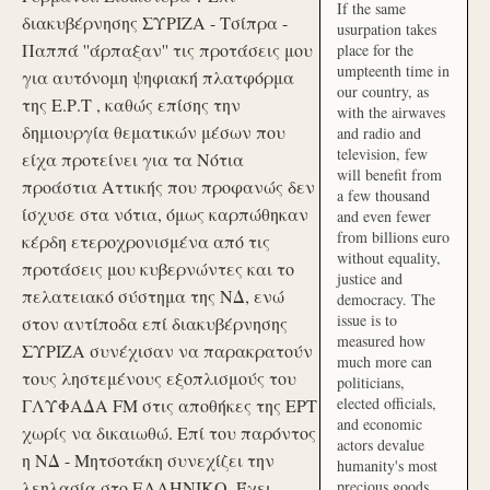
If the same
διακυβέρνησης ΣΥΡΙΖΑ - Τσίπρα -
usurpation takes
Παππά ''άρπαξαν'' τις προτάσεις μου
place for the
umpteenth time in
για αυτόνομη ψηφιακή πλατφόρμα
our country, as
της Ε.Ρ.Τ , καθώς επίσης την
with the airwaves
δημιουργία θεματικών μέσων που
and radio and
television, few
είχα προτείνει για τα Νότια
will benefit from
προάστια Αττικής που προφανώς δεν
a few thousand
ίσχυσε στα νότια, όμως καρπώθηκαν
and even fewer
from billions euro
κέρδη ετεροχρονισμένα από τις
without equality,
προτάσεις μου κυβερνώντες και το
justice and
πελατειακό σύστημα της ΝΔ, ενώ
democracy. The
issue is to
στον αντίποδα επί διακυβέρνησης
measured how
ΣΥΡΙΖΑ συνέχισαν να παρακρατούν
much more can
τους ληστεμένους εξοπλισμούς του
politicians,
elected officials,
ΓΛΥΦΑΔΑ FM στις αποθήκες της ΕΡΤ
and economic
χωρίς να δικαιωθώ. Επί του παρόντος
actors devalue
η ΝΔ - Μητσοτάκη συνεχίζει την
humanity's most
λεηλασία στο ΕΛΛΗΝΙΚΟ. Έχει
precious goods.