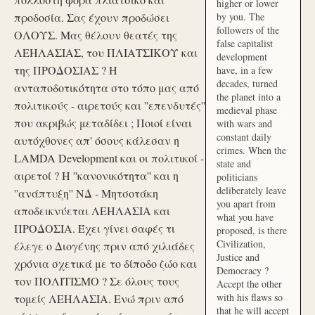
higher or lower
προδοσία. Σας έχουν προδώσει
by you. The
followers of the
ΟΛΟΥΣ. Μας θέλουν θεατές της
false capitalist
ΛΕΗΛΑΣΙΑΣ, του ΠΛΙΑΤΣΙΚΟΥ και
development
της ΠΡΟΔΟΣΙΑΣ ? Η
have, in a few
decades, turned
ανταποδοτικότητα στο τόπο μας από
the planet into a
πολιτικούς - αιρετούς και ''επενδυτές''
medieval phase
που ακριβώς μεταδίδει ; Ποιοί είναι
with wars and
constant daily
αυτόχθονες απ' όσους κάλεσαν η
crimes. When the
LAMDA Development και οι πολιτικοί -
state and
αιρετοί ? Η ''κανονικότητα'' και η
politicians
deliberately leave
''ανάπτυξη'' ΝΔ - Μητσοτάκη
you apart from
αποδεικνύεται ΛΕΗΛΑΣΙΑ και
what you have
ΠΡΟΔΟΣΙΑ. Έχει γίνει σαφές τι
proposed, is there
Civilization,
έλεγε ο Διογένης πριν από χιλιάδες
Justice and
χρόνια σχετικά με το δίποδο ζώο και
Democracy ?
τον ΠΟΛΙΤΙΣΜΟ ? Σε όλους τους
Accept the other
with his flaws so
τομείς ΛΕΗΛΑΣΙΑ. Ενώ πριν από
that he will accept