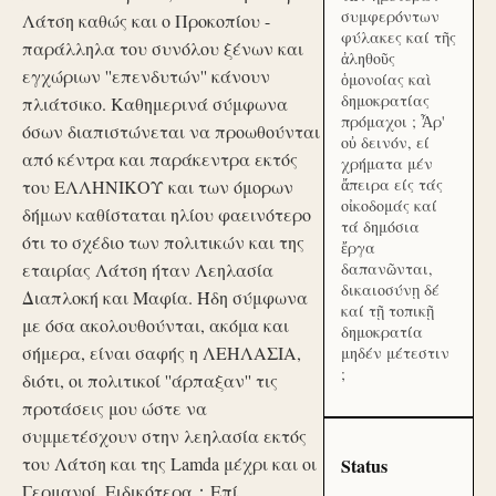
συμφερόντων
Λάτση καθώς και ο Προκοπίου -
φύλακες καί τῆς
παράλληλα του συνόλου ξένων και
ἀληθοῦς
εγχώριων ''επενδυτών'' κάνουν
ὁμονοίας καὶ
δημοκρατίας
πλιάτσικο. Καθημερινά σύμφωνα
πρόμαχοι ; Ἆρ'
όσων διαπιστώνεται να προωθούνται
οὐ δεινόν, εί
από κέντρα και παράκεντρα εκτός
χρήματα μέν
ἄπειρα είς τάς
του ΕΛΛΗΝΙΚΟΥ και των όμορων
οἰκοδομάς καί
δήμων καθίσταται ηλίου φαεινότερο
τά δημόσια
ότι το σχέδιο των πολιτικών και της
ἔργα
εταιρίας Λάτση ήταν Λεηλασία
δαπανῶνται,
δικαιοσύνῃ δέ
Διαπλοκή και Μαφία. Ήδη σύμφωνα
καί τῇ τοπικῇ
με όσα ακολουθούνται, ακόμα και
δημοκρατία
σήμερα, είναι σαφής η ΛΕΗΛΑΣΙΑ,
μηδέν μέτεστιν
;
διότι, οι πολιτικοί ''άρπαξαν'' τις
προτάσεις μου ώστε να
συμμετέσχουν στην λεηλασία εκτός
του Λάτση και της Lamda μέχρι και οι
Status
Γερμανοί. Ειδικότερα：Επί