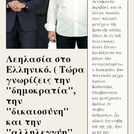
πεντήκοντα
ἀκριβῶς), και οι
ὀλίγοι ποιούσι
τους πολλούς
μετύχειν τῆς
ἁρπαγῆς αὐτῶν.
Ἰδίως δε ἐν τοῖς
τελευταίοις
δυσίν ἔτεσιν
ἀνεδέξαντο τον
Λεηλασία στο
ῥόλον τῶν
συνεργαζομένω
Ελληνικό. ( Τώρα
ν διοικητῶν, ἀπο
γνωρίζεις την
πολιτικῶν μέχρι
ἱερέων.
''δημοκρατία'',
Καθιστῶσι,
ἐπεμβαίνουσι
την
και μετέχουσιν
ἀμέσως ἐν
''δικαιοσύνη''
πλήθει
ἀνθρώπων, ὧν
και την
οὐδείς ἐγεννήθη
ἐπί τῆς γῆς, ἥτις
''αλληλεγγύη''
μετά την