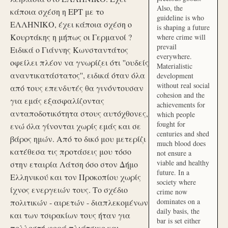
Also, the
κάποια σχέση η ΕΡΤ με το
guideline is who
ΕΛΛΗΝΙΚΟ, έχει κάποια σχέση ο
is shaping a future
Κουρτάκης η μήπως οι Γερμανοί ?
where crime will
prevail
Ειδικά ο Γιάννης Κωνσταντάτος
everywhere.
οφείλει πλέον να γνωρίζει ότι ''ουδείς
Materialistic
αναντικατάστατος'', ειδικά όταν όλα
development
without real social
από τους επενδυτές θα γινόντουσαν
cohesion and the
για εμάς εξασφαλίζοντας
achievements for
ανταποδοτικότητα στους αυτόχθονες,
which people
fought for
ενώ όλα γίνονται χωρίς εμάς και σε
centuries and shed
βάρος ημών. Από το δικό μου μετερίζι
much blood does
κατέθεσα τις προτάσεις μου τόσο
not ensure a
viable and healthy
στην εταιρία Λάτση όσο στον Δήμο
future. In a
Ελληνικού και τον Προκοπίου χωρίς
society where
ίχνος ενεργειών τους. Το σχέδιο
crime now
dominates on a
πολιτικών - αιρετών - διαπλεκομένων
daily basis, the
και των τσιρακίων τους ήταν για
bar is set either
πολλοστή φορά πλιάτσικο και