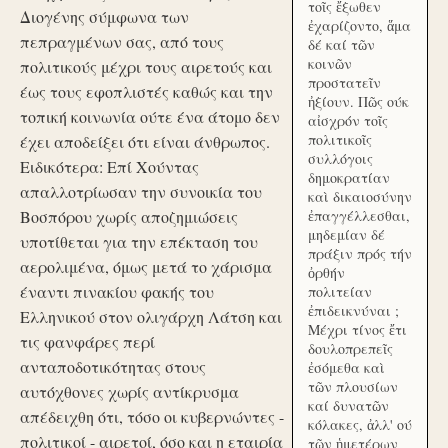
τοῖς ἔξωθεν
Διογένης σύμφωνα των
ἐχαρίζοντο, ἅμα
πεπραγμένων σας, από τους
δέ καί τῶν
κοινῶν
πολιτικούς μέχρι τους αιρετούς και
προστατεῖν
έως τους εφοπλιστές καθώς και την
ἠξίουν. Πῶς ούκ
τοπική κοινωνία ούτε ένα άτομο δεν
αἰσχρόν τοῖς
πολιτικοῖς
έχει αποδείξει ότι είναι άνθρωπος.
συλλόγοις
Ειδικότερα: Επί Χούντας
δημοκρατίαν
απαλλοτρίωσαν την συνοικία του
καὶ δικαιοσύνην
Βοσπόρου χωρίς αποζημιώσεις
ἐπαγγέλλεσθαι,
μηδεμίαν δέ
υποτίθεται για την επέκταση του
πράξιν πρός τήν
αερολιμένα, όμως μετά το χάρισμα
ὀρθήν
έναντι πινακίου φακής του
πολιτείαν
ἐπιδεικνύναι ;
Ελληνικού στον ολιγάρχη Λάτση και
Μέχρι τίνος ἔτι
τις φανφάρες περί
δουλοπρεπεῖς
ανταποδοτικότητας στους
ἐσόμεθα καὶ
τῶν πλουσίων
αυτόχθονες χωρίς αντίκρυσμα
καί δυνατῶν
απέδειχθη ότι, τόσο οι κυβερνώντες -
κόλακες, ἀλλ' ού
πολιτικοί - αιρετοί, όσο και η εταιρία
τῶν ἡμετέρων