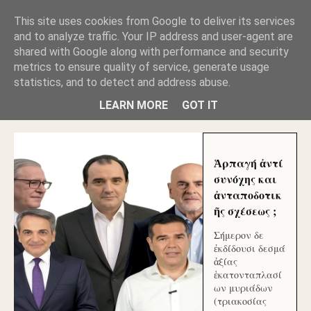
GLYFADAWEB: ΑΝΤΙ ΑΝΤΑΠΟΔΟΣΗΣ ΣΤΟΥΣ
This site uses cookies from Google to deliver its services
ΑΥΤΟΧΘΟΝΕΣ ΜΟΥ ΕΚΛΕΙΣΑΝ ΤΑ ΣΟΣΙΑΛ ΚΑΙ
and to analyze traffic. Your IP address and user-agent are
ΦΙΜΩΣΑΝ ΤΟ SITE. ΟΙ ΧΙΛΙΑΔΕΣ ΜΙΚΡΟΕΠΕΝΔΥΤΕΣ
ΕΠΕΝΔΥΣΑΤΕ ΓΙΑ ΛΕΗΛΑΣΙΑ ΚΑΙ ΕΓΚΛΗΜΑ ?
shared with Google along with performance and security
metrics to ensure quality of service, generate usage
statistics, and to detect and address abuse.
ΓΛΥΦΑΔΑ WEB |ΟΙ ΜΕΓΑΛΟΙ ΚΛΕΠΤΑΙ ΑΠΟ ΤΟ
ΜΙΚΡΟΝ ΑΠΑΓΟΥΣΙ
LEARN MORE
GOT IT
Ἁρπαγή ἀντί
συνόχης και
ἀνταποδοτικ
ῆς σχέσεως ;
Σήμερον δε
ἐκδίδουσι δεσμά
ἀξίας
ἑκατονταπλασί
ων μυριάδων
(τριακοσίας