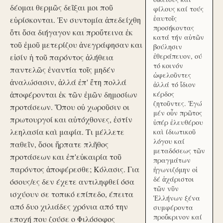
δέομαι θερμῶς δεῖξαι μοι ποῦ
φίλους καί τούς
ἑαυτοῖς
εὑρίσκονται. Ἐν συντομία ἀπεδείχθη
προσήκοντας
ὅτι ὅσα διήγαγον και προὔτεινα ἐκ
κατά τήν αὑτῶν
τοῦ ἐμοῦ μετερίζου ἀνεγράφησαν και
βούλησιν
ἐθεράπευον, ού
εἰσίν ἡ τοῦ παρόντος ἀλήθεια
τό κοινόν
παντελῶς ἐναντία τοῖς μηδέν
ὠφελοῦντες
ἀναλώσασιν, ἀλλά ἐπ' ἔτη πολλά
ἀλλά τό ἴδιον
ἀποφέρονται ἐκ τῶν ἐμῶν δημοσίων
κέρδος
ζητοῦντες. Ἐγώ
προτάσεων. Ὅπου οὐ χωροῦσιν οι
μέν οὖν πρῶτος
πρωτουργοί και αὐτόχθονες, ἐστίν
ὑπέρ ἐλευθέρου
λεηλασία καὶ μαφία. Τι μέλλετε
καὶ ίδιωτικοῦ
λόγου καί
παθεῖν, ὅσοι ἥρπατε πλῆθος
μεταδόσεως τῶν
προτάσεων και ἐπ'εὐκαιρία τοῦ
πραγμάτων
παρόντος ἀποφέρεσθε; Κόλασις. Για
ἠγωνιζόμην οἱ
δέ ἀχάριστοι
όσους/ες δεν έχετε αντιληφθεί όσα
τῶν νῦν
ισχύουν σε τοπικό επίπεδο, έπειτα
Ἑλλήνων ξένα
από δυο χιλιάδες χρόνια από την
συμφέροντα
προὔκρινον καί
εποχή που ζούσε ο Φιλόσοφος