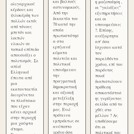
και βαλτούς
η μαζοποίηση ,
ολιγαρχικού
αστυνομικούς.
οι ''γαλάζιες''
κέρδους και
Από την
εξυπηρετήσεις
ψιλοκέρδη των
δεκαετία του
και οι
πολλών εκτός
70 κατά την
υπονομεύσεις
από τόνους
οποία
?. Επίσης,
μπετόν και
πρωτοστάτησ
ανέξαρτητα
λοιπών
α στα
απ' όσα
υλικών σε
ερτζιανά
ίσχυσαν κατά
τοπικό επίπεδο
κύματα
τον
απουσιάζει ο
πολιτεία και
παρελθόντα
πολιτισμός. Σε
πολιτικοί
χρόνο, επί του
απλά
υπονόμευαν
παρόντος
Ελληνικά
την
ποιοί
έπειτα από
πραγματική
διαπιστώνουν
μια
δημοκρατική
πρόθεση
εκατονταετία
και αξιακή
αποκατάστασ
διευρύνεται
μετεξέλιξη
ης γυρίζοντας
το πλιάτσικο
στην περιοχή
σελίδα από το
που είχαν
μας. Ενώ
χθές στο
κάνει αρχικά
πρότεινα
μέλλον ? Ας
στην περιοχή
εμπράκτως σε
υποθέσουμε
μια χούφτα
ανύποπτο
ότι οι
άτομα.
χρόνο όσα
πολιτικοί του