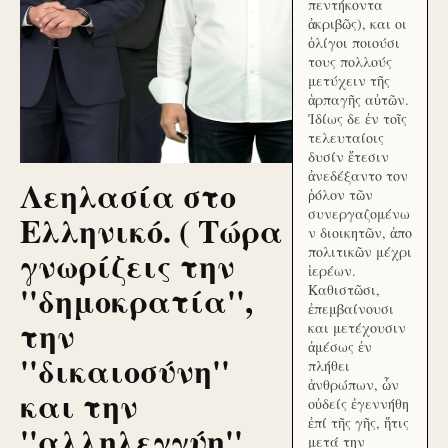
πεντήκοντα
ἀκριβῶς), και οι
ὀλίγοι ποιούσι
τους πολλούς
μετύχειν τῆς
ἁρπαγῆς αὐτῶν.
Ἰδίως δε ἐν τοῖς
τελευταίοις
δυσίν ἔτεσιν
ἀνεδέξαντο τον
Λεηλασία στο
ῥόλον τῶν
συνεργαζομένω
Ελληνικό. ( Τώρα
ν διοικητῶν, ἀπο
γνωρίζεις την
πολιτικῶν μέχρι
ἱερέων.
''δημοκρατία'',
Καθιστῶσι,
ἐπεμβαίνουσι
την
και μετέχουσιν
ἀμέσως ἐν
''δικαιοσύνη''
πλήθει
ἀνθρώπων, ὧν
και την
οὐδείς ἐγεννήθη
ἐπί τῆς γῆς, ἥτις
''αλληλεγγύη''
μετά την