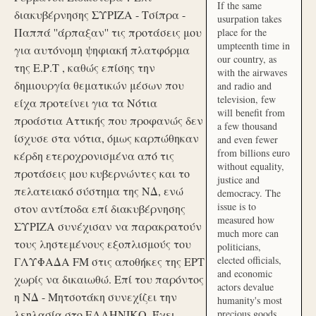
If the same
διακυβέρνησης ΣΥΡΙΖΑ - Τσίπρα -
usurpation takes
Παππά ''άρπαξαν'' τις προτάσεις μου
place for the
umpteenth time in
για αυτόνομη ψηφιακή πλατφόρμα
our country, as
της Ε.Ρ.Τ , καθώς επίσης την
with the airwaves
δημιουργία θεματικών μέσων που
and radio and
television, few
είχα προτείνει για τα Νότια
will benefit from
προάστια Αττικής που προφανώς δεν
a few thousand
ίσχυσε στα νότια, όμως καρπώθηκαν
and even fewer
from billions euro
κέρδη ετεροχρονισμένα από τις
without equality,
προτάσεις μου κυβερνώντες και το
justice and
πελατειακό σύστημα της ΝΔ, ενώ
democracy. The
issue is to
στον αντίποδα επί διακυβέρνησης
measured how
ΣΥΡΙΖΑ συνέχισαν να παρακρατούν
much more can
τους ληστεμένους εξοπλισμούς του
politicians,
elected officials,
ΓΛΥΦΑΔΑ FM στις αποθήκες της ΕΡΤ
and economic
χωρίς να δικαιωθώ. Επί του παρόντος
actors devalue
η ΝΔ - Μητσοτάκη συνεχίζει την
humanity's most
λεηλασία στο ΕΛΛΗΝΙΚΟ. Έχει
precious goods.