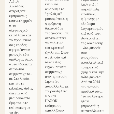
Λάτση.
ενων και
ληστειών )
Χιλιάδες
αναρίθμητα
παραβίασης
στηρίξατε
''γαλάζια''
κωδικών,
εμπράκτως
ρουσφέτια), η
φίμωσης με
επανειλημμέν
φερόμενη
κλείσιμο
α το
δικαιοσύνη
λογαριασμών
ολιγαρχικό
της χώρας μας
κ.ά από τους
κεφάλαιο και
συγκαλύπτει
συνεργάτες
το προσωπικό
το πολιτικό
της διαπλοκής
σας κέρδος
και κρατικό
- διαφθοράς
αγοράζοντας
έγκλημα. Στον
που
μετοχές είτε
αντίποδα επί
στοχεύουν
ομόλογα, όμως
δεκαετίες
αποκλειστικά
αυταπόδεικτα
είχαν πάντα
το κρατικό
συνολικά
συμμετοχή
χρήμα και την
συμμετέχεται
στις κρατικές
αδιαφάνεια.
σε λεηλασία
ληστείες
Από το 2014
και είστε
παράλληλα με
της τοπικής
κάπηλοι, διότι,
τα ρουσφέτια
προβοκάτσιας
έπειτα από
ΝΔ και
''τα καλύτερα
μια δεκαετία
ΠΑΣΟΚ,
ήταν
έμφαση στο
επίορκους
μπροστά'' η
real estate για
υπαλλήλους
αυταπόδεικτα
τα δις