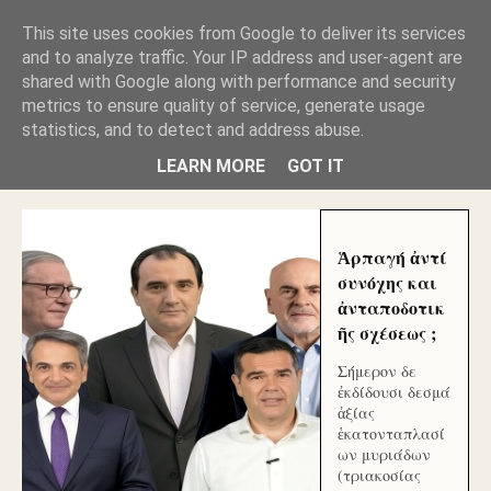
GLYFADAWEB: ΑΝΤΙ ΑΝΤΑΠΟΔΟΣΗΣ ΣΤΟΥΣ
This site uses cookies from Google to deliver its services
ΑΥΤΟΧΘΟΝΕΣ ΜΟΥ ΕΚΛΕΙΣΑΝ ΤΑ ΣΟΣΙΑΛ ΚΑΙ
and to analyze traffic. Your IP address and user-agent are
ΦΙΜΩΣΑΝ ΤΟ SITE. ΟΙ ΧΙΛΙΑΔΕΣ ΜΙΚΡΟΕΠΕΝΔΥΤΕΣ
ΕΠΕΝΔΥΣΑΤΕ ΓΙΑ ΛΕΗΛΑΣΙΑ ΚΑΙ ΕΓΚΛΗΜΑ ?
shared with Google along with performance and security
metrics to ensure quality of service, generate usage
statistics, and to detect and address abuse.
ΓΛΥΦΑΔΑ WEB |ΟΙ ΜΕΓΑΛΟΙ ΚΛΕΠΤΑΙ ΑΠΟ ΤΟ
ΜΙΚΡΟΝ ΑΠΑΓΟΥΣΙ
LEARN MORE
GOT IT
Ἁρπαγή ἀντί
συνόχης και
ἀνταποδοτικ
ῆς σχέσεως ;
Σήμερον δε
ἐκδίδουσι δεσμά
ἀξίας
ἑκατονταπλασί
ων μυριάδων
(τριακοσίας