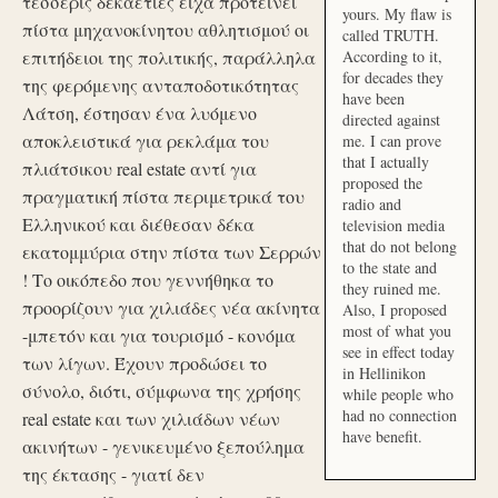
τέσσερις δεκαετίες είχα προτείνει
yours. My flaw is
πίστα μηχανοκίνητου αθλητισμού οι
called TRUTH.
επιτήδειοι της πολιτικής, παράλληλα
According to it,
for decades they
της φερόμενης ανταποδοτικότητας
have been
Λάτση, έστησαν ένα λυόμενο
directed against
αποκλειστικά για ρεκλάμα του
me. I can prove
that I actually
πλιάτσικου real estate αντί για
proposed the
πραγματική πίστα περιμετρικά του
radio and
Ελληνικού και διέθεσαν δέκα
television media
that do not belong
εκατομμύρια στην πίστα των Σερρών
to the state and
! Το οικόπεδο που γεννήθηκα το
they ruined me.
προορίζουν για χιλιάδες νέα ακίνητα
Also, I proposed
most of what you
-μπετόν και για τουρισμό - κονόμα
see in effect today
των λίγων. Έχουν προδώσει το
in Hellinikon
σύνολο, διότι, σύμφωνα της χρήσης
while people who
had no connection
real estate και των χιλιάδων νέων
have benefit.
ακινήτων - γενικευμένο ξεπούλημα
της έκτασης - γιατί δεν