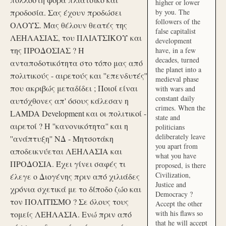
higher or lower
προδοσία. Σας έχουν προδώσει
by you. The
followers of the
ΟΛΟΥΣ. Μας θέλουν θεατές της
false capitalist
ΛΕΗΛΑΣΙΑΣ, του ΠΛΙΑΤΣΙΚΟΥ και
development
της ΠΡΟΔΟΣΙΑΣ ? Η
have, in a few
decades, turned
ανταποδοτικότητα στο τόπο μας από
the planet into a
πολιτικούς - αιρετούς και ''επενδυτές''
medieval phase
που ακριβώς μεταδίδει ; Ποιοί είναι
with wars and
constant daily
αυτόχθονες απ' όσους κάλεσαν η
crimes. When the
LAMDA Development και οι πολιτικοί -
state and
αιρετοί ? Η ''κανονικότητα'' και η
politicians
deliberately leave
''ανάπτυξη'' ΝΔ - Μητσοτάκη
you apart from
αποδεικνύεται ΛΕΗΛΑΣΙΑ και
what you have
ΠΡΟΔΟΣΙΑ. Έχει γίνει σαφές τι
proposed, is there
Civilization,
έλεγε ο Διογένης πριν από χιλιάδες
Justice and
χρόνια σχετικά με το δίποδο ζώο και
Democracy ?
τον ΠΟΛΙΤΙΣΜΟ ? Σε όλους τους
Accept the other
with his flaws so
τομείς ΛΕΗΛΑΣΙΑ. Ενώ πριν από
that he will accept