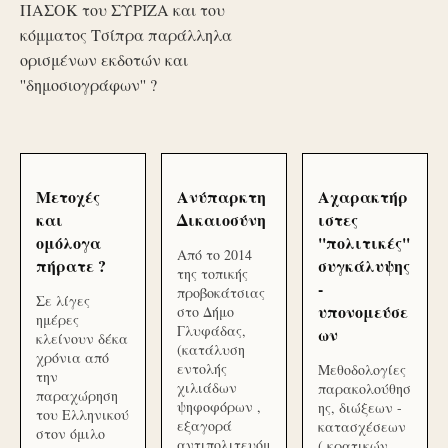
ΠΑΣΟΚ του ΣΥΡΙΖΑ και του
κόμματος Τσίπρα παράλληλα
ορισμένων εκδοτών και
''δημοσιογράφων'' ?
Μετοχές
Ανύπαρκτη
Αχαρακτήρ
και
Δικαιοσύνη
ιστες
ομόλογα
''πολιτικές''
Από το 2014
πήρατε ?
συγκάλυψης
της τοπικής
-
προβοκάτσιας
Σε λίγες
υπονομεύσε
στο Δήμο
ημέρες
Γλυφάδας,
ων
κλείνουν δέκα
(κατάλυση
χρόνια από
εντολής
Μεθοδολογίες
την
χιλιάδων
παρακολούθησ
παραχώρηση
ψηφοφόρων ,
ης, διώξεων -
του Ελληνικού
εξαγορά
κατασχέσεων
στον όμιλο
αντιπολιτευόμ
( κρατικών