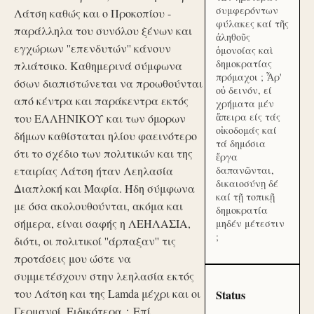
συμφερόντων
Λάτση καθώς και ο Προκοπίου -
φύλακες καί τῆς
παράλληλα του συνόλου ξένων και
ἀληθοῦς
εγχώριων ''επενδυτών'' κάνουν
ὁμονοίας καὶ
δημοκρατίας
πλιάτσικο. Καθημερινά σύμφωνα
πρόμαχοι ; Ἆρ'
όσων διαπιστώνεται να προωθούνται
οὐ δεινόν, εί
από κέντρα και παράκεντρα εκτός
χρήματα μέν
ἄπειρα είς τάς
του ΕΛΛΗΝΙΚΟΥ και των όμορων
οἰκοδομάς καί
δήμων καθίσταται ηλίου φαεινότερο
τά δημόσια
ότι το σχέδιο των πολιτικών και της
ἔργα
εταιρίας Λάτση ήταν Λεηλασία
δαπανῶνται,
δικαιοσύνῃ δέ
Διαπλοκή και Μαφία. Ήδη σύμφωνα
καί τῇ τοπικῇ
με όσα ακολουθούνται, ακόμα και
δημοκρατία
σήμερα, είναι σαφής η ΛΕΗΛΑΣΙΑ,
μηδέν μέτεστιν
;
διότι, οι πολιτικοί ''άρπαξαν'' τις
προτάσεις μου ώστε να
συμμετέσχουν στην λεηλασία εκτός
του Λάτση και της Lamda μέχρι και οι
Status
Γερμανοί. Ειδικότερα：Επί