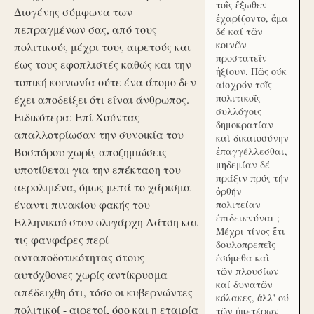
τοῖς ἔξωθεν
Διογένης σύμφωνα των
ἐχαρίζοντο, ἅμα
πεπραγμένων σας, από τους
δέ καί τῶν
κοινῶν
πολιτικούς μέχρι τους αιρετούς και
προστατεῖν
έως τους εφοπλιστές καθώς και την
ἠξίουν. Πῶς ούκ
τοπική κοινωνία ούτε ένα άτομο δεν
αἰσχρόν τοῖς
πολιτικοῖς
έχει αποδείξει ότι είναι άνθρωπος.
συλλόγοις
Ειδικότερα: Επί Χούντας
δημοκρατίαν
απαλλοτρίωσαν την συνοικία του
καὶ δικαιοσύνην
Βοσπόρου χωρίς αποζημιώσεις
ἐπαγγέλλεσθαι,
μηδεμίαν δέ
υποτίθεται για την επέκταση του
πράξιν πρός τήν
αερολιμένα, όμως μετά το χάρισμα
ὀρθήν
έναντι πινακίου φακής του
πολιτείαν
ἐπιδεικνύναι ;
Ελληνικού στον ολιγάρχη Λάτση και
Μέχρι τίνος ἔτι
τις φανφάρες περί
δουλοπρεπεῖς
ανταποδοτικότητας στους
ἐσόμεθα καὶ
τῶν πλουσίων
αυτόχθονες χωρίς αντίκρυσμα
καί δυνατῶν
απέδειχθη ότι, τόσο οι κυβερνώντες -
κόλακες, ἀλλ' ού
πολιτικοί - αιρετοί, όσο και η εταιρία
τῶν ἡμετέρων