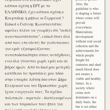
Also, the
κάποια σχέση η ΕΡΤ με το
guideline is who
ΕΛΛΗΝΙΚΟ, έχει κάποια σχέση ο
is shaping a future
Κουρτάκης η μήπως οι Γερμανοί ?
where crime will
prevail
Ειδικά ο Γιάννης Κωνσταντάτος
everywhere.
οφείλει πλέον να γνωρίζει ότι ''ουδείς
Materialistic
αναντικατάστατος'', ειδικά όταν όλα
development
without real social
από τους επενδυτές θα γινόντουσαν
cohesion and the
για εμάς εξασφαλίζοντας
achievements for
ανταποδοτικότητα στους αυτόχθονες,
which people
fought for
ενώ όλα γίνονται χωρίς εμάς και σε
centuries and shed
βάρος ημών. Από το δικό μου μετερίζι
much blood does
κατέθεσα τις προτάσεις μου τόσο
not ensure a
viable and healthy
στην εταιρία Λάτση όσο στον Δήμο
future. In a
Ελληνικού και τον Προκοπίου χωρίς
society where
ίχνος ενεργειών τους. Το σχέδιο
crime now
dominates on a
πολιτικών - αιρετών - διαπλεκομένων
daily basis, the
και των τσιρακίων τους ήταν για
bar is set either
πολλοστή φορά πλιάτσικο και