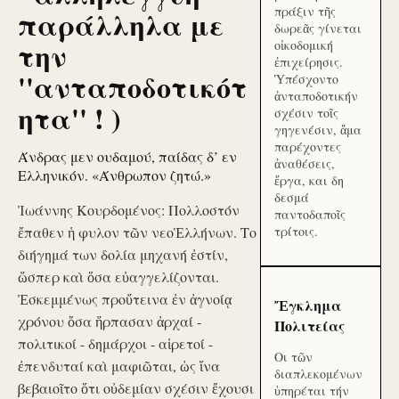
πράξιν τῆς
παράλληλα με
δωρεᾶς γίνεται
την
οἰκοδομική
ἐπιχείρησις.
''ανταποδοτικότ
Ὑπέσχοντο
ἀνταποδοτικήν
ητα'' ! )
σχέσιν τοῖς
γηγενέσιν, ἅμα
παρέχοντες
Άνδρας μεν ουδαμού, παίδας δ’ εν
ἀναθέσεις,
Ελληνικόν. «Άνθρωπον ζητώ.»
ἔργα, και δη
δεσμά
Ἰωάννης Κουρδομένος: Πολλοστόν
παντοδαποῖς
ἔπαθεν ἡ φυλον τῶν νεοἙλλήνων. Το
τρίτοις.
διήγημά των δολία μηχανή ἐστίν,
ὥσπερ καὶ ὅσα εὐαγγελίζονται.
Ἐσκεμμένως προὔτεινα ἐν ἀγνοίᾳ
Ἔγκλημα
χρόνου ὅσα ἥρπασαν ἀρχαί -
Πολιτείας
πολιτικοί - δημάρχοι - αἱρετοί -
Οι τῶν
ἐπενδυταί καὶ μαφιῶται, ὡς ἵνα
διαπλεκομένων
βεβαιοῖτο ὅτι οὐδεμίαν σχέσιν ἔχουσι
ὑπηρέται τήν