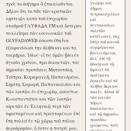
γνώμην καὶ
πρός το διήγημα ὃ ἐπικαλοῦνται.
ψῆφον
Δῆλον ὅτι το πᾶν τῶν κρατικῶν
τετρακισχιλίων
λῃστειῶν κατὰ τοῦ ἐπιχωρίου
καὶ
πεντακοσίων
σταθμοῦ ΓΛΥΦΑΔΑ FM καὶ ὕστερον
πολιτῶν
το κλεῖσμα τῶν κοινωνικῶν τοῦ
κατέλυσαν, οὐχ
GLYFADAWEB ἐσκοπεύθη ἵνα
ὑπέρ τοῦ κοινοῦ
ἐξαφανίσωσι την ἀλήθειαν και τα
συμφέροντος
βουλευόμενοι,
τεκμήρια. Ἰδίως· εἴ τις ὑμῶν ᾔδει ἐν
ἀλλ᾽ ἐπί τῇ
ἀγνοία χρόνου, προ δεκαετιῶν, τας
ἀδικίᾳ καὶ τῷ
δημοσίας προτάσεις Μητσοτάκη,
ἀφανεῖ τά
πράγματα
Τσίπρα, Καραμανλῆ, Παπανδρέου,
διοικεῖν καί τό
Σημίτη, Σαμαρᾶ, Παπανικολάου και
πλῆθος ἄκριτον
τῶν λοιπῶν ἐν ἐπιχωρίῳ, ὡσαύτως
ποιεῖν. Αὐτοί δέ
τῶν κοινῶν
Κωνσταντάτου και τῶν λοιπῶν
πόρων
αἱρετῶν ἐν Ἑλληνικῷ περί τῶν
ἀπολαύοντες
ὑφισταμένων καὶ πραττομένων ἐπί
καί τῷ δημοσίω
προσόδω
ἔτη πολλά ἐν τῷ χῶρῳ τοῦ πάλαι
χρώμενοι, τούς
ἀεροδρομίου, ὅ ἐστιν η πατρίς μου,
οἰκείους καὶ