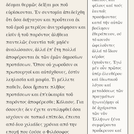
δέομαι θερμῶς δεῖξαι μοι ποῦ
φίλους καί τούς
ἑαυτοῖς
εὑρίσκονται. Ἐν συντομία ἀπεδείχθη
προσήκοντας
ὅτι ὅσα διήγαγον και προὔτεινα ἐκ
κατά τήν αὑτῶν
τοῦ ἐμοῦ μετερίζου ἀνεγράφησαν και
βούλησιν
ἐθεράπευον, ού
εἰσίν ἡ τοῦ παρόντος ἀλήθεια
τό κοινόν
παντελῶς ἐναντία τοῖς μηδέν
ὠφελοῦντες
ἀναλώσασιν, ἀλλά ἐπ' ἔτη πολλά
ἀλλά τό ἴδιον
ἀποφέρονται ἐκ τῶν ἐμῶν δημοσίων
κέρδος
ζητοῦντες. Ἐγώ
προτάσεων. Ὅπου οὐ χωροῦσιν οι
μέν οὖν πρῶτος
πρωτουργοί και αὐτόχθονες, ἐστίν
ὑπέρ ἐλευθέρου
λεηλασία καὶ μαφία. Τι μέλλετε
καὶ ίδιωτικοῦ
λόγου καί
παθεῖν, ὅσοι ἥρπατε πλῆθος
μεταδόσεως τῶν
προτάσεων και ἐπ'εὐκαιρία τοῦ
πραγμάτων
παρόντος ἀποφέρεσθε; Κόλασις. Για
ἠγωνιζόμην οἱ
δέ ἀχάριστοι
όσους/ες δεν έχετε αντιληφθεί όσα
τῶν νῦν
ισχύουν σε τοπικό επίπεδο, έπειτα
Ἑλλήνων ξένα
από δυο χιλιάδες χρόνια από την
συμφέροντα
προὔκρινον καί
εποχή που ζούσε ο Φιλόσοφος