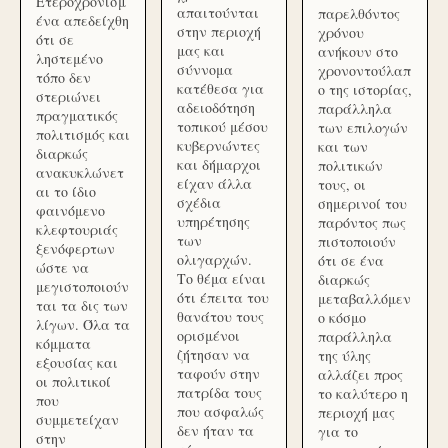
Ετεροχρονισμ
απαιτούνται
παρελθόντος
ένα απεδείχθη
στην περιοχή
χρόνου
ότι σε
μας και
ανήκουν στο
ληστεμένο
σύννομα
χρονοντούλαπ
τόπο δεν
κατέθεσα για
ο της ιστορίας,
στεριώνει
αδειοδότηση
παράλληλα
πραγματικός
τοπικού μέσου
των επιλογών
πολιτισμός και
κυβερνώντες
και των
διαρκώς
και δήμαρχοι
πολιτικών
ανακυκλώνετ
είχαν άλλα
τους, οι
αι το ίδιο
σχέδια
σημερινοί του
φαινόμενο
υπηρέτησης
παρόντος πως
κλεφτουριάς
των
πιστοποιούν
ξενόφερτων
ολιγαρχών.
ότι σε ένα
ώστε να
Το θέμα είναι
διαρκώς
μεγιστοποιούν
ότι έπειτα του
μεταβαλλόμεν
ται τα δις των
θανάτου τους
ο κόσμο
λίγων. Όλα τα
ορισμένοι
παράλληλα
κόμματα
ζήτησαν να
της ύλης
εξουσίας και
ταφούν στην
αλλάζει προς
οι πολιτικοί
πατρίδα τους
το καλύτερο η
που
που ασφαλώς
περιοχή μας
συμμετείχαν
δεν ήταν τα
για το
στην