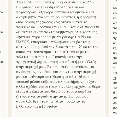
Από το 2014 της τοπικής προβοκάτσιας στο Δήμο
Γλυφάδας, (κατάλυση εντολής χιλιάδων
Με
το
ψηφοφόρων , εξαγορά αντιπολιτευόμενων και
κα
αναρίθμητα ''γαλάζια'' ρουσφέτια), η φερόμενη
κω
ς
δικαιοσύνη της χώρας μας συγκαλύπτει το
απ
πολιτικό και κρατικό έγκλημα. Στον αντίποδα επί
πο
ια
δεκαετίες είχαν πάντα συμμετοχή στις κρατικές
κα
ληστείες παράλληλα με τα ρουσφέτια ΝΔ και
πρ
ΠΑΣΟΚ, επίορκους υπαλλήλους και βαλτούς
αυ
αστυνομικούς. Από την δεκαετία του 70 κατά την
εξ
ά
οποία πρωτοστάτησα στα ερτζιανά κύματα
αν
πολιτεία και πολιτικοί υπονόμευαν την
πα
κά
πραγματική δημοκρατική και αξιακή μετεξέλιξη
δ
στην περιοχή μας. Ενώ πρότεινα εμπράκτως σε
γυ
ανύποπτο χρόνο όσα απαιτούνται στην περιοχή
υπ
μας και σύννομα κατέθεσα για αδειοδότηση
χρ
τοπικού μέσου κυβερνώντες και δήμαρχοι είχαν
πα
άλλα σχέδια υπηρέτησης των ολιγαρχών. Το θέμα
το
είναι ότι έπειτα του θανάτου τους ορισμένοι
ότ
ζήτησαν να ταφούν στην πατρίδα τους που
πα
ασφαλώς δεν ήταν τα νότια προάστια το
πε
Ελληνικό και η Γλυφάδα.
μπ
ακ