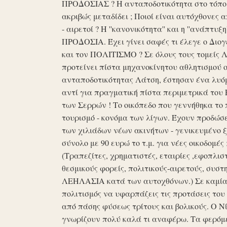
ΠΡΟΔΟΣΙΑΣ ? Η ανταποδοτικότητα στο τόπο μα
ακριβώς μεταδίδει ; Ποιοί είναι αυτόχθονες 
- αιρετοί ? Η ''κανονικότητα'' και η ''ανάπ
ΠΡΟΔΟΣΙΑ. Έχει γίνει σαφές τι έλεγε ο Διογέ
και τον ΠΟΛΙΤΙΣΜΟ ? Σε όλους τους τομείς 
προτείνει πίστα μηχανοκίνητου αθλητισμού ο
ανταποδοτικότητας Λάτση, έστησαν ένα λυόμε
αντί για πραγματική πίστα περιμετρικά του 
των Σερρών ! Το οικόπεδο που γεννήθηκα το 
τουρισμό - κονόμα των λίγων. Έχουν προδώσει 
των χιλιάδων νέων ακινήτων - γενικευμένο ξ
σύνολο με 90 ευρώ το τ.μ. για νέες οικοδομ
(Τραπεζίτες, χρηματιστές, εταιρίες ,εφοπλισ
θεσμικούς φορείς, πολιτικούς-αιρετούς, συστη
ΛΕΗΛΑΣΙΑ κατά των αυτοχθόνων.) Σε καμία 
πολιτισμός να υφαρπάζεις τις προτάσεις τ
από πάσης φύσεως τρίτους και βολικούς. Ο Ν
γνωρίζουν πολύ καλά τι αναφέρω. Τα φερόμε