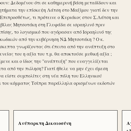
υν: Δεδομένου ότι σε καθημερινή βάση μεταδίδουν και
τήματα την επίσκεψη Λάτση στο Μαξίμου γιατί δεν την
πιπροσθέτως, τι πρότεινε ο Κυριάκος στον Σ.Λάτση και
ης βίλας Μητσοτάκη στη Γλυφάδα σε ισραηλινό πριν
ίσης, το λογισμικό που αγόρασαν από Ισραηλινό της
κωδικών από την κυβέρνηση ΝΔ Μητσοτάκη ? Ο κ.
σκεπτα γνωρίζοντας ότι έπειτα από την ανάπτυξη στο
ενείας του η αξία του τ.μ. θα αποκτούσε μυθική αξία ;
μενε και ο ίδιος την ''ανάπτυξη'' που ευαγγελίζεται
τα από την πώληση? Γιατί ήθελε να μην έχει άμεση
να είστε συμπολίτες στη νέα πόλη του Ελληνικού
ι του κόμματος Τσίπρα παράλληλα ορισμένων εκδοτών
Ανύπαρκτη Δικαιοσύνη
Α
-