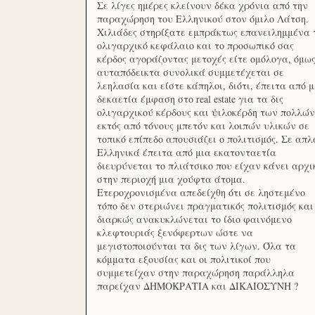
Σε λίγες ημέρες κλείνουν δέκα χρόνια από την
παραχώρηση του Ελληνικού στον όμιλο Λάτση.
Χιλιάδες στηρίξατε εμπράκτως επανειλημμένα 
ολιγαρχικό κεφάλαιο και το προσωπικό σας
κέρδος αγοράζοντας μετοχές είτε ομόλογα, όμω
αυταπόδεικτα συνολικά συμμετέχεται σε
λεηλασία και είστε κάπηλοι, διότι, έπειτα από μ
δεκαετία έμφαση στο real estate για τα δις
ολιγαρχικού κέρδους και ψιλοκέρδη των πολλών
εκτός από τόνους μπετόν και λοιπών υλικών σε
τοπικό επίπεδο απουσιάζει ο πολιτισμός. Σε απλ
Ελληνικά έπειτα από μια εκατονταετία
διευρύνεται το πλιάτσικο που είχαν κάνει αρχι
στην περιοχή μια χούφτα άτομα.
Ετεροχρονισμένα απεδείχθη ότι σε ληστεμένο
τόπο δεν στεριώνει πραγματικός πολιτισμός και
διαρκώς ανακυκλώνεται το ίδιο φαινόμενο
κλεφτουριάς ξενόφερτων ώστε να
μεγιστοποιούνται τα δις των λίγων. Όλα τα
κόμματα εξουσίας και οι πολιτικοί που
συμμετείχαν στην παραχώρηση παράλληλα
παρείχαν ΔΗΜΟΚΡΑΤΙΑ και ΔΙΚΑΙΟΣΥΝΗ ?