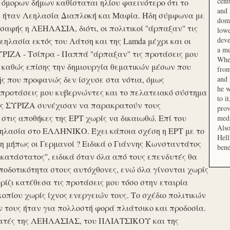
cent
μορων δήμων καθίσταται ηλίου φαεινότερο ότι το
and 
ση ήταν Λεηλασία Διαπλοκή και Μαφία. Ήδη σύμφωνα με
domi
αφής η ΛΕΗΛΑΣΙΑ, διότι, οι πολιτικοί ''άρπαξαν'' τις
lowe
deve
ηλασία εκτός του Λάτση και της Lamda μέχρι και οι
a me
ΙΖΑ - Τσίπρα - Παππά ''άρπαξαν'' τις προτάσεις μου
When
 καθώς επίσης την δημιουργία θεματικών μέσων που
from
ής που προφανώς δεν ίσχυσε στα νότια, όμως
and 
he w
προτάσεις μου κυβερνώντες και το πελατειακό σύστημα
to i
σης ΣΥΡΙΖΑ συνέχισαν να παρακρατούν τους
prov
ις αποθήκες της ΕΡΤ χωρίς να δικαιωθώ. Επί του
medi
Also
εηλασία στο ΕΛΛΗΝΙΚΟ. Έχει κάποια σχέση η ΕΡΤ με το
Hell
 μήπως οι Γερμανοί ? Ειδικά ο Γιάννης Κωνσταντάτος
bene
ικατάστατος'', ειδικά όταν όλα από τους επενδυτές θα
οδοτικότητα στους αυτόχθονες, ενώ όλα γίνονται χωρίς
ερίζι κατέθεσα τις προτάσεις μου τόσο στην εταιρία
οπίου χωρίς ίχνος ενεργειών τους. Το σχέδιο πολιτικών
ν τους ήταν για πολλοστή φορά πλιάτσικο και προδοσία.
ατές της ΛΕΗΛΑΣΙΑΣ, του ΠΛΙΑΤΣΙΚΟΥ και της