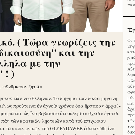
παν
Ἔγ
κό. ( Τώρα γνωρίζεις την
Οι 
ψῆφ
'δικαιοσύνη'' και την
κατ
βου
λληλα με την
πρά
Αὐτ
 ! )
δημ
φίλ
ν. «Άνθρωπον ζητώ.»
αὑτ
ὠφε
μέν
φυλον τῶν νεοἙλλήνων. Το διήγημά των δολία μηχανή
καί
μένως προὔτεινα ἐν ἀγνοίᾳ χρόνου ὅσα ἥρπασαν ἀρχαί -
ἀχά
ὶ μαφιῶται, ὡς ἵνα βεβαιοῖτο ὅτι οὐδεμίαν σχέσιν ἔχουσι
προ
το πᾶν τῶν κρατικῶν λῃστειῶν κατὰ τοῦ ἐπιχωρίου
τῶν
τοῖ
μα τῶν κοινωνικῶν τοῦ GLYFADAWEB ἐσκοπεύθη ἵνα
δικ