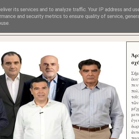
ΜΟΥ ΕΚΛΕΙΣΑΝ ΤΑ ΣΟΣΙΑΛ ΚΑΙ ΦΙΜΩΣΑΝ ΤΟ SITE. ΟΙ 
liver its services and to analyze traffic. Your IP address and us
rmance and security metrics to ensure quality of service, gene
buse.
 ΑΠΟ ΤΟ ΜΙΚΡΟΝ ΑΠΑΓΟΥΣΙ
Ἁρ
σχέ
Σήμ
ἑκα
πεν
πολ
τοῖ
τῶν
μέχ
μετ
ἐγε
δωρ
ἀντ
παρ