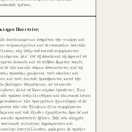
τοδαποῖς τρίτοις.
κλημα Πολιτείας
τῶν διαπλεκομένων ὑπηρέται τήν γνώμην καὶ
ον τετρακισχιλίων καὶ πεντακοσίων πολιτῶν
έλυσαν, οὐχ ὑπέρ τοῦ κοινοῦ συμφέροντος
λευόμενοι, ἀλλ᾽ ἐπί τῇ ἀδικίᾳ καὶ τῷ ἀφανεῖ τά
γματα διοικεῖν καί τό πλῆθος ἄκριτον ποιεῖν.
οί δέ τῶν κοινῶν πόρων ἀπολαύοντες καί τῷ
οσίω προσόδω χρώμενοι, τούς οἰκείους καὶ
ους καί τούς ἑαυτοῖς προσήκοντας κατά τήν
ῶν βούλησιν ἐθεράπευον, ού τό κοινόν
λοῦντες ἀλλά τό ἴδιον κέρδος ζητοῦντες. Ἐγώ
 οὖν πρῶτος ὑπέρ ἐλευθέρου καὶ ίδιωτικοῦ λόγου
 μεταδόσεως τῶν πραγμάτων ἠγωνιζόμην οἱ δέ
ριστοι τῶν νῦν Ἑλλήνων ξένα συμφέροντα
ὔκρινον καί τοῖς ἔξωθεν ἐχαρίζοντο, ἅμα δέ καί
 κοινῶν προστατεῖν ἠξίουν. Πῶς ούκ αἰσχρόν
ς πολιτικοῖς συλλόγοις δημοκρατίαν καὶ
αιοσύνην ἐπαγγέλλεσθαι, μηδεμίαν δέ πράξιν