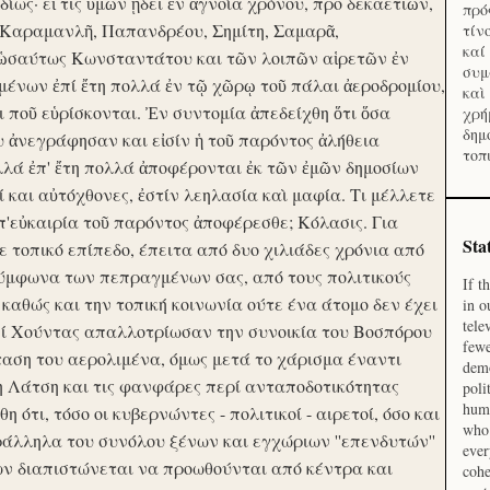
ίως· εἴ τις ὑμῶν ᾔδει ἐν ἀγνοία χρόνου, προ δεκαετιῶν,
πρό
 Καραμανλῆ, Παπανδρέου, Σημίτη, Σαμαρᾶ,
τίν
καί
 ὡσαύτως Κωνσταντάτου και τῶν λοιπῶν αἱρετῶν ἐν
συμ
ένων ἐπί ἔτη πολλά ἐν τῷ χῶρῳ τοῦ πάλαι ἀεροδρομίου,
καὶ
οι ποῦ εὑρίσκονται. Ἐν συντομία ἀπεδείχθη ὅτι ὅσα
χρή
δημ
υ ἀνεγράφησαν και εἰσίν ἡ τοῦ παρόντος ἀλήθεια
τοπ
λλά ἐπ' ἔτη πολλά ἀποφέρονται ἐκ τῶν ἐμῶν δημοσίων
και αὐτόχθονες, ἐστίν λεηλασία καὶ μαφία. Τι μέλλετε
π'εὐκαιρία τοῦ παρόντος ἀποφέρεσθε; Κόλασις. Για
Sta
ε τοπικό επίπεδο, έπειτα από δυο χιλιάδες χρόνια από
σύμφωνα των πεπραγμένων σας, από τους πολιτικούς
If t
 καθώς και την τοπική κοινωνία ούτε ένα άτομο δεν έχει
in o
tele
Επί Χούντας απαλλοτρίωσαν την συνοικία του Βοσπόρου
fewe
ταση του αερολιμένα, όμως μετά το χάρισμα έναντι
demo
η Λάτση και τις φανφάρες περί ανταποδοτικότητας
poli
huma
ότι, τόσο οι κυβερνώντες - πολιτικοί - αιρετοί, όσο και
who 
ράλληλα του συνόλου ξένων και εγχώριων ''επενδυτών''
ever
ν διαπιστώνεται να προωθούνται από κέντρα και
cohe