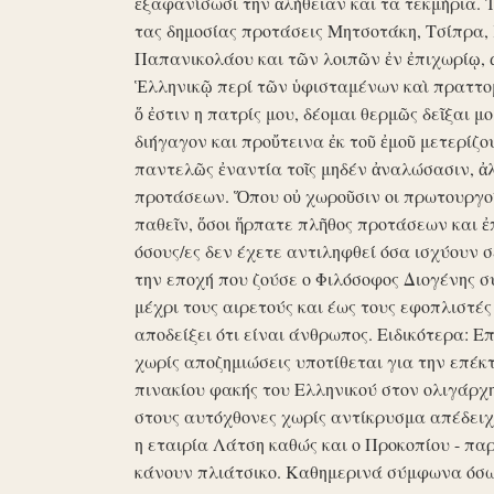
ἐξαφανίσωσι την ἀλήθειαν και τα τεκμήρια. Ἰδ
τας δημοσίας προτάσεις Μητσοτάκη, Τσίπρα,
Παπανικολάου και τῶν λοιπῶν ἐν ἐπιχωρίῳ,
Ἑλληνικῷ περί τῶν ὑφισταμένων καὶ πραττομ
ὅ ἐστιν η πατρίς μου, δέομαι θερμῶς δεῖξαι μ
διήγαγον και προὔτεινα ἐκ τοῦ ἐμοῦ μετερίζο
παντελῶς ἐναντία τοῖς μηδέν ἀναλώσασιν, ἀ
προτάσεων. Ὅπου οὐ χωροῦσιν οι πρωτουργοί 
παθεῖν, ὅσοι ἥρπατε πλῆθος προτάσεων και ἐ
όσους/ες δεν έχετε αντιληφθεί όσα ισχύουν σ
την εποχή που ζούσε ο Φιλόσοφος Διογένης 
μέχρι τους αιρετούς και έως τους εφοπλιστές
αποδείξει ότι είναι άνθρωπος. Ειδικότερα: 
χωρίς αποζημιώσεις υποτίθεται για την επέκ
πινακίου φακής του Ελληνικού στον ολιγάρχ
στους αυτόχθονες χωρίς αντίκρυσμα απέδειχθη 
η εταιρία Λάτση καθώς και ο Προκοπίου - πα
κάνουν πλιάτσικο. Καθημερινά σύμφωνα όσω