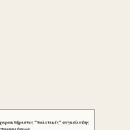
χαρακτήριστες ''πολιτικές'' συγκάλυψης
 υπονομεύσεων