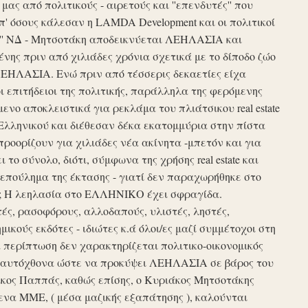
ς από πολιτικούς - αιρετούς και ''επενδυτές'' που
απ' όσους κάλεσαν η LAMDA Development και οι πολιτικοί
τυξη'' ΝΔ - Μητσοτάκη αποδεικνύεται ΛΕΗΛΑΣΙΑ και
νης πριν από χιλιάδες χρόνια σχετικά με το δίποδο ζώο
ΛΕΗΛΑΣΙΑ. Ενώ πριν από τέσσερις δεκαετίες είχα
ι επιτήδειοι της πολιτικής, παράλληλα της φερόμενης
νο αποκλειστικά για ρεκλάμα του πλιάτσικου real estate
Ελληνικού και διέθεσαν δέκα εκατομμύρια στην πίστα
προορίζουν για χιλιάδες νέα ακίνητα -μπετόν και για
το σύνολο, διότι, σύμφωνα της χρήσης real estate και
επούλημα της έκτασης - γιατί δεν παραχωρήθηκε στο
ές ; Η λεηλασία στο ΕΛΛΗΝΙΚΟ έχει σφραγίδα.
τές, ρασοφόρους, αλλοδαπούς, υλιστές, ληστές,
μικούς εκδότες - ιδιώτες κ.ά όλοι/ες μαζί συμμέτοχοι στη
περίπτωση δεν χαρακτηρίζεται πολιτικο-οικονομικός
ου αυτόχθονα ώστε να προκύψει ΛΕΗΛΑΣΙΑ σε βάρος του
ίκος Παππάς, καθώς επίσης, ο Κυριάκος Μητσοτάκης
να ΜΜΕ, ( μέσα μαζικής εξαπάτησης ), καλούνται