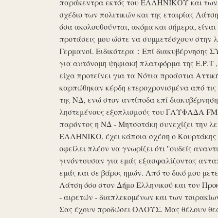
παράκεντρα εκτός του ΕΛΛΗΝΙΚΟΥ και των ό
σχέδιο των πολιτικών και της εταιρίας Λάτ
όσα ακολουθούνται, ακόμα και σήμερα, είναι σ
προτάσεις μου ώστε να συμμετέσχουν στην λε
Γερμανοί. Ειδικότερα：Επί διακυβέρνησης ΣΥΡ
για αυτόνομη ψηφιακή πλατφόρμα της Ε.Ρ.Τ ,
είχα προτείνει για τα Νότια προάστια Αττικ
καρπώθηκαν κέρδη ετεροχρονισμένα από τις 
της ΝΔ, ενώ στον αντίποδα επί διακυβέρνη
ληστεμένους εξοπλισμούς του ΓΛΥΦΑΔΑ FM στ
παρόντος η ΝΔ - Μητσοτάκη συνεχίζει την λ
ΕΛΛΗΝΙΚΟ, έχει κάποια σχέση ο Κουρτάκης η
οφείλει πλέον να γνωρίζει ότι ''ουδείς αναντ
γινόντουσαν για εμάς εξασφαλίζοντας ανταπ
εμάς και σε βάρος ημών. Από το δικό μου μετ
Λάτση όσο στον Δήμο Ελληνικού και τον Προκ
- αιρετών - διαπλεκομένων και των τσιρακίω
Σας έχουν προδώσει ΟΛΟΥΣ. Μας θέλουν θε