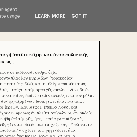
ΧΙΛΙΑΔΕΣ ΜΙΚΡΟΕΠΕΝΔΥΤΕΣ ΕΠΕΝΔΥΣΑΤΕ ΓΙΑ
er-agent
rate usage
LEARN MORE
GOT IT
παγή ἀντί συνόχης και ἀνταποδοτικῆς
σεως ;
ερον δε ἐκδίδουσι δεσμά ἀξίας
τονταπλασίων μυριάδων (τριακοσίας
τήκοντα ἀκριβῶς), και οι ὀλίγοι ποιούσι τους
λούς μετύχειν τῆς ἁρπαγῆς αὐτῶν. Ἰδίως δε ἐν
ς τελευταίοις δυσίν ἔτεσιν ἀνεδέξαντο τον ῥόλον
 συνεργαζομένων διοικητῶν, ἀπο πολιτικῶν
ρι ἱερέων. Καθιστῶσι, ἐπεμβαίνουσι και
έχουσιν ἀμέσως ἐν πλήθει ἀνθρώπων, ὧν οὐδείς
ννήθη ἐπί τῆς γῆς, ἥτις μετά την πράξιν τῆς
εᾶς γίνεται οἰκοδομική ἐπιχείρησις. Ὑπέσχοντο
αποδοτικήν σχέσιν τοῖς γηγενέσιν, ἅμα
έχοντες ἀναθέσεις, ἔργα, και δη δεσμά