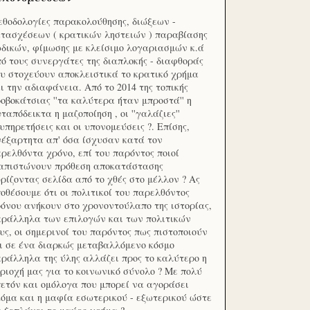
θοδολογίες παρακολούθησης, διώξεων -
τασχέσεων ( κρατικών ληστειών ) παραβίασης
δικών, φίμωσης με κλείσιμο λογαριασμών κ.ά
ό τους συνεργάτες της διαπλοκής - διαφθοράς
υ στοχεύουν αποκλειστικά το κρατικό χρήμα
ι την αδιαφάνεια. Από το 2014 της τοπικής
οβοκάτσιας ''τα καλύτερα ήταν μπροστά'' η
ταπόδεικτα η μαζοποίηση , οι ''γαλάζιες''
υπηρετήσεις και οι υπονομεύσεις ?. Επίσης,
έξαρτητα απ' όσα ίσχυσαν κατά τον
ρελθόντα χρόνο, επί του παρόντος ποιοί
ιαπιστώνουν πρόθεση αποκατάστασης
ρίζοντας σελίδα από το χθές στο μέλλον ? Ας
οθέσουμε ότι οι πολιτικοί του παρελθόντος
όνου ανήκουν στο χρονοντούλαπο της ιστορίας,
ράλληλα των επιλογών και των πολιτικών
υς, οι σημερινοί του παρόντος πως πιστοποιούν
ι σε ένα διαρκώς μεταβαλλόμενο κόσμο
ράλληλα της ύλης αλλάζει προς το καλύτερο η
ριοχή μας για το κοινωνικό σύνολο ? Με πολύ
ετόν και ομόλογα που μπορεί να αγοράσει
όμα και η μαφία εσωτερικού - εξωτερικού ώστε