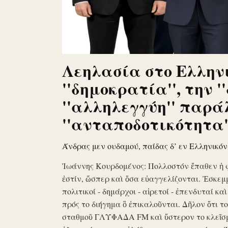
Λεηλασία στο Ελληνι
''δημοκρατία'', την '
''αλληλεγγύη'' παρά
''ανταποδοτικότητα''
Άνδρας μεν ουδαμού, παίδας δ’ εν Ελληνικό
Ἰωάννης Κουρδομένος: Πολλοστόν ἔπαθεν ἡ 
ἐστίν, ὥσπερ καὶ ὅσα εὐαγγελίζονται. Ἐσκεμ
πολιτικοί - δημάρχοι - αἱρετοί - ἐπενδυταί κα
πρός το διήγημα ὃ ἐπικαλοῦνται. Δῆλον ὅτι 
σταθμοῦ ΓΛΥΦΑΔΑ FM καὶ ὕστερον το κλεῖσ