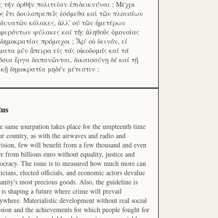
ς τήν ὀρθήν πολιτείαν ἐπιδεικνύναι ; Μέχρι
ος ἔτι δουλοπρεπεῖς ἐσόμεθα καὶ τῶν πλουσίων
 δυνατῶν κόλακες, ἀλλ' ού τῶν ἡμετέρων
φερόντων φύλακες καί τῆς ἀληθοῦς ὁμονοίας
 δημοκρατίας πρόμαχοι ; Ἆρ' οὐ δεινόν, εί
ματα μέν ἄπειρα είς τάς οἰκοδομάς καί τά
όσια ἔργα δαπανῶνται, δικαιοσύνῃ δέ καί τῇ
ικῇ δημοκρατία μηδέν μέτεστιν ;
tus
he same usurpation takes place for the umpteenth time
ur country, as with the airwaves and radio and
vision, few will benefit from a few thousand and even
r from billions euro without equality, justice and
cracy. The issue is to measured how much more can
ticians, elected officials, and economic actors devalue
nity's most precious goods. Also, the guideline is
is shaping a future where crime will prevail
ywhere. Materialistic development without real social
sion and the achievements for which people fought for