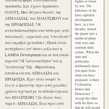
higher or lower
προδοσία. Σας έχουν προδώσει
by you. The
followers of the
ΟΛΟΥΣ. Μας θέλουν θεατές της
false capitalist
ΛΕΗΛΑΣΙΑΣ, του ΠΛΙΑΤΣΙΚΟΥ και
development
της ΠΡΟΔΟΣΙΑΣ ? Η
have, in a few
decades, turned
ανταποδοτικότητα στο τόπο μας από
the planet into a
πολιτικούς - αιρετούς και ''επενδυτές''
medieval phase
που ακριβώς μεταδίδει ; Ποιοί είναι
with wars and
constant daily
αυτόχθονες απ' όσους κάλεσαν η
crimes. When the
LAMDA Development και οι πολιτικοί -
state and
αιρετοί ? Η ''κανονικότητα'' και η
politicians
deliberately leave
''ανάπτυξη'' ΝΔ - Μητσοτάκη
you apart from
αποδεικνύεται ΛΕΗΛΑΣΙΑ και
what you have
ΠΡΟΔΟΣΙΑ. Έχει γίνει σαφές τι
proposed, is there
Civilization,
έλεγε ο Διογένης πριν από χιλιάδες
Justice and
χρόνια σχετικά με το δίποδο ζώο και
Democracy ?
τον ΠΟΛΙΤΙΣΜΟ ? Σε όλους τους
Accept the other
with his flaws so
τομείς ΛΕΗΛΑΣΙΑ. Ενώ πριν από
that he will accept