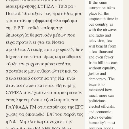
If the same
διακυβέρνησης ΣΥΡΙΖΑ - Τσίπρα -
usurpation takes
Παππά ''άρπαξαν'' τις προτάσεις μου
place for the
umpteenth time in
για αυτόνομη ψηφιακή πλατφόρμα
our country, as
της Ε.Ρ.Τ , καθώς επίσης την
with the airwaves
δημιουργία θεματικών μέσων που
and radio and
television, few
είχα προτείνει για τα Νότια
will benefit from
προάστια Αττικής που προφανώς δεν
a few thousand
ίσχυσε στα νότια, όμως καρπώθηκαν
and even fewer
from billions euro
κέρδη ετεροχρονισμένα από τις
without equality,
προτάσεις μου κυβερνώντες και το
justice and
πελατειακό σύστημα της ΝΔ, ενώ
democracy. The
issue is to
στον αντίποδα επί διακυβέρνησης
measured how
ΣΥΡΙΖΑ συνέχισαν να παρακρατούν
much more can
τους ληστεμένους εξοπλισμούς του
politicians,
elected officials,
ΓΛΥΦΑΔΑ FM στις αποθήκες της ΕΡΤ
and economic
χωρίς να δικαιωθώ. Επί του παρόντος
actors devalue
η ΝΔ - Μητσοτάκη συνεχίζει την
humanity's most
λεηλασία στο ΕΛΛΗΝΙΚΟ. Έχει
precious goods.