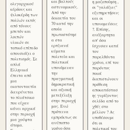
και βαλτούς
η μαζοποίηση ,
ολιγαρχικού
αστυνομικούς.
οι ''γαλάζιες''
κέρδους και
Από την
εξυπηρετήσεις
ψιλοκέρδη των
δεκαετία του
και οι
πολλών εκτός
70 κατά την
υπονομεύσεις
από τόνους
οποία
?. Επίσης,
μπετόν και
πρωτοστάτησ
ανέξαρτητα
λοιπών
α στα
απ' όσα
υλικών σε
ερτζιανά
ίσχυσαν κατά
τοπικό επίπεδο
κύματα
τον
απουσιάζει ο
πολιτεία και
παρελθόντα
πολιτισμός. Σε
πολιτικοί
χρόνο, επί του
απλά
υπονόμευαν
παρόντος
Ελληνικά
την
ποιοί
έπειτα από
πραγματική
διαπιστώνουν
μια
δημοκρατική
πρόθεση
εκατονταετία
και αξιακή
αποκατάστασ
διευρύνεται
μετεξέλιξη
ης γυρίζοντας
το πλιάτσικο
στην περιοχή
σελίδα από το
που είχαν
μας. Ενώ
χθές στο
κάνει αρχικά
πρότεινα
μέλλον ? Ας
στην περιοχή
εμπράκτως σε
υποθέσουμε
μια χούφτα
ανύποπτο
ότι οι
άτομα.
χρόνο όσα
πολιτικοί του