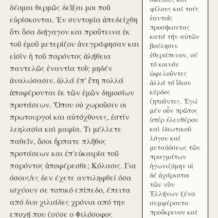
δέομαι θερμῶς δεῖξαι μοι ποῦ
φίλους καί τούς
ἑαυτοῖς
εὑρίσκονται. Ἐν συντομία ἀπεδείχθη
προσήκοντας
ὅτι ὅσα διήγαγον και προὔτεινα ἐκ
κατά τήν αὑτῶν
τοῦ ἐμοῦ μετερίζου ἀνεγράφησαν και
βούλησιν
ἐθεράπευον, ού
εἰσίν ἡ τοῦ παρόντος ἀλήθεια
τό κοινόν
παντελῶς ἐναντία τοῖς μηδέν
ὠφελοῦντες
ἀναλώσασιν, ἀλλά ἐπ' ἔτη πολλά
ἀλλά τό ἴδιον
ἀποφέρονται ἐκ τῶν ἐμῶν δημοσίων
κέρδος
ζητοῦντες. Ἐγώ
προτάσεων. Ὅπου οὐ χωροῦσιν οι
μέν οὖν πρῶτος
πρωτουργοί και αὐτόχθονες, ἐστίν
ὑπέρ ἐλευθέρου
λεηλασία καὶ μαφία. Τι μέλλετε
καὶ ίδιωτικοῦ
λόγου καί
παθεῖν, ὅσοι ἥρπατε πλῆθος
μεταδόσεως τῶν
προτάσεων και ἐπ'εὐκαιρία τοῦ
πραγμάτων
παρόντος ἀποφέρεσθε; Κόλασις. Για
ἠγωνιζόμην οἱ
δέ ἀχάριστοι
όσους/ες δεν έχετε αντιληφθεί όσα
τῶν νῦν
ισχύουν σε τοπικό επίπεδο, έπειτα
Ἑλλήνων ξένα
από δυο χιλιάδες χρόνια από την
συμφέροντα
προὔκρινον καί
εποχή που ζούσε ο Φιλόσοφος