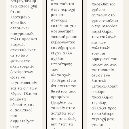
Ετεροχρονισμ
απαιτούνται
παρελθόντος
ένα απεδείχθη
στην περιοχή
χρόνου
ότι σε
μας και
ανήκουν στο
ληστεμένο
σύννομα
χρονοντούλαπ
τόπο δεν
κατέθεσα για
ο της ιστορίας,
στεριώνει
αδειοδότηση
παράλληλα
πραγματικός
τοπικού μέσου
των επιλογών
πολιτισμός και
κυβερνώντες
και των
διαρκώς
και δήμαρχοι
πολιτικών
ανακυκλώνετ
είχαν άλλα
τους, οι
αι το ίδιο
σχέδια
σημερινοί του
φαινόμενο
υπηρέτησης
παρόντος πως
κλεφτουριάς
των
πιστοποιούν
ξενόφερτων
ολιγαρχών.
ότι σε ένα
ώστε να
Το θέμα είναι
διαρκώς
μεγιστοποιούν
ότι έπειτα του
μεταβαλλόμεν
ται τα δις των
θανάτου τους
ο κόσμο
λίγων. Όλα τα
ορισμένοι
παράλληλα
κόμματα
ζήτησαν να
της ύλης
εξουσίας και
ταφούν στην
αλλάζει προς
οι πολιτικοί
πατρίδα τους
το καλύτερο η
που
που ασφαλώς
περιοχή μας
συμμετείχαν
δεν ήταν τα
για το
στην