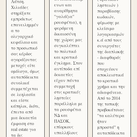
Λάτση.
ενων και
ληστειών )
Χιλιάδες
αναρίθμητα
παραβίασης
στηρίξατε
''γαλάζια''
κωδικών,
εμπράκτως
ρουσφέτια), η
φίμωσης με
επανειλημμέν
φερόμενη
κλείσιμο
α το
δικαιοσύνη
λογαριασμών
ολιγαρχικό
της χώρας μας
κ.ά από τους
κεφάλαιο και
συγκαλύπτει
συνεργάτες
το προσωπικό
το πολιτικό
της διαπλοκής
σας κέρδος
και κρατικό
- διαφθοράς
αγοράζοντας
έγκλημα. Στον
που
μετοχές είτε
αντίποδα επί
στοχεύουν
ομόλογα, όμως
δεκαετίες
αποκλειστικά
αυταπόδεικτα
είχαν πάντα
το κρατικό
συνολικά
συμμετοχή
χρήμα και την
συμμετέχεται
στις κρατικές
αδιαφάνεια.
σε λεηλασία
ληστείες
Από το 2014
και είστε
παράλληλα με
της τοπικής
κάπηλοι, διότι,
τα ρουσφέτια
προβοκάτσιας
έπειτα από
ΝΔ και
''τα καλύτερα
μια δεκαετία
ΠΑΣΟΚ,
ήταν
έμφαση στο
επίορκους
μπροστά'' η
real estate για
υπαλλήλους
αυταπόδεικτα
τα δις