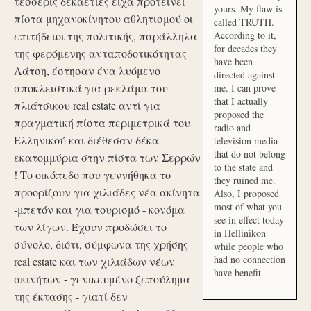
τέσσερις δεκαετίες είχα προτείνει
yours. My flaw is
πίστα μηχανοκίνητου αθλητισμού οι
called TRUTH.
επιτήδειοι της πολιτικής, παράλληλα
According to it,
for decades they
της φερόμενης ανταποδοτικότητας
have been
Λάτση, έστησαν ένα λυόμενο
directed against
αποκλειστικά για ρεκλάμα του
me. I can prove
that I actually
πλιάτσικου real estate αντί για
proposed the
πραγματική πίστα περιμετρικά του
radio and
Ελληνικού και διέθεσαν δέκα
television media
that do not belong
εκατομμύρια στην πίστα των Σερρών
to the state and
! Το οικόπεδο που γεννήθηκα το
they ruined me.
προορίζουν για χιλιάδες νέα ακίνητα
Also, I proposed
most of what you
-μπετόν και για τουρισμό - κονόμα
see in effect today
των λίγων. Έχουν προδώσει το
in Hellinikon
σύνολο, διότι, σύμφωνα της χρήσης
while people who
had no connection
real estate και των χιλιάδων νέων
have benefit.
ακινήτων - γενικευμένο ξεπούλημα
της έκτασης - γιατί δεν