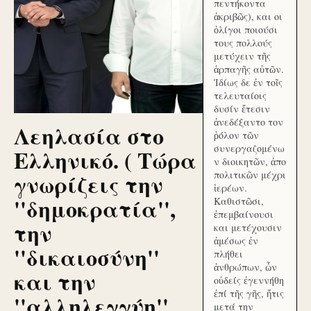
πεντήκοντα
ἀκριβῶς), και οι
ὀλίγοι ποιούσι
τους πολλούς
μετύχειν τῆς
ἁρπαγῆς αὐτῶν.
Ἰδίως δε ἐν τοῖς
τελευταίοις
δυσίν ἔτεσιν
ἀνεδέξαντο τον
Λεηλασία στο
ῥόλον τῶν
συνεργαζομένω
Ελληνικό. ( Τώρα
ν διοικητῶν, ἀπο
γνωρίζεις την
πολιτικῶν μέχρι
ἱερέων.
''δημοκρατία'',
Καθιστῶσι,
ἐπεμβαίνουσι
την
και μετέχουσιν
ἀμέσως ἐν
''δικαιοσύνη''
πλήθει
ἀνθρώπων, ὧν
και την
οὐδείς ἐγεννήθη
ἐπί τῆς γῆς, ἥτις
''αλληλεγγύη''
μετά την