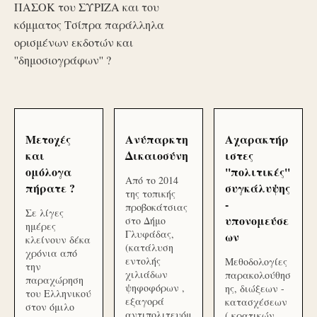
ΠΑΣΟΚ του ΣΥΡΙΖΑ και του
κόμματος Τσίπρα παράλληλα
ορισμένων εκδοτών και
''δημοσιογράφων'' ?
Μετοχές
Ανύπαρκτη
Αχαρακτήρ
και
Δικαιοσύνη
ιστες
ομόλογα
''πολιτικές''
Από το 2014
πήρατε ?
συγκάλυψης
της τοπικής
-
προβοκάτσιας
Σε λίγες
υπονομεύσε
στο Δήμο
ημέρες
Γλυφάδας,
ων
κλείνουν δέκα
(κατάλυση
χρόνια από
εντολής
Μεθοδολογίες
την
χιλιάδων
παρακολούθησ
παραχώρηση
ψηφοφόρων ,
ης, διώξεων -
του Ελληνικού
εξαγορά
κατασχέσεων
στον όμιλο
αντιπολιτευόμ
( κρατικών