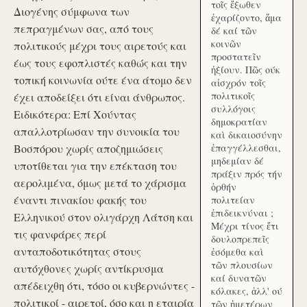
τοῖς ἔξωθεν
Διογένης σύμφωνα των
ἐχαρίζοντο, ἅμα
πεπραγμένων σας, από τους
δέ καί τῶν
κοινῶν
πολιτικούς μέχρι τους αιρετούς και
προστατεῖν
έως τους εφοπλιστές καθώς και την
ἠξίουν. Πῶς ούκ
τοπική κοινωνία ούτε ένα άτομο δεν
αἰσχρόν τοῖς
πολιτικοῖς
έχει αποδείξει ότι είναι άνθρωπος.
συλλόγοις
Ειδικότερα: Επί Χούντας
δημοκρατίαν
απαλλοτρίωσαν την συνοικία του
καὶ δικαιοσύνην
Βοσπόρου χωρίς αποζημιώσεις
ἐπαγγέλλεσθαι,
μηδεμίαν δέ
υποτίθεται για την επέκταση του
πράξιν πρός τήν
αερολιμένα, όμως μετά το χάρισμα
ὀρθήν
έναντι πινακίου φακής του
πολιτείαν
ἐπιδεικνύναι ;
Ελληνικού στον ολιγάρχη Λάτση και
Μέχρι τίνος ἔτι
τις φανφάρες περί
δουλοπρεπεῖς
ανταποδοτικότητας στους
ἐσόμεθα καὶ
τῶν πλουσίων
αυτόχθονες χωρίς αντίκρυσμα
καί δυνατῶν
απέδειχθη ότι, τόσο οι κυβερνώντες -
κόλακες, ἀλλ' ού
πολιτικοί - αιρετοί, όσο και η εταιρία
τῶν ἡμετέρων