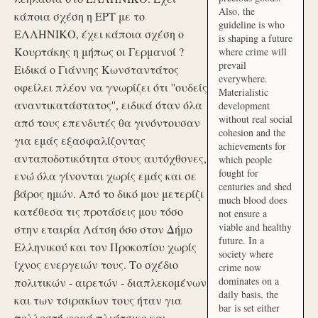
Also, the
κάποια σχέση η ΕΡΤ με το
guideline is who
ΕΛΛΗΝΙΚΟ, έχει κάποια σχέση ο
is shaping a future
Κουρτάκης η μήπως οι Γερμανοί ?
where crime will
prevail
Ειδικά ο Γιάννης Κωνσταντάτος
everywhere.
οφείλει πλέον να γνωρίζει ότι ''ουδείς
Materialistic
αναντικατάστατος'', ειδικά όταν όλα
development
without real social
από τους επενδυτές θα γινόντουσαν
cohesion and the
για εμάς εξασφαλίζοντας
achievements for
ανταποδοτικότητα στους αυτόχθονες,
which people
fought for
ενώ όλα γίνονται χωρίς εμάς και σε
centuries and shed
βάρος ημών. Από το δικό μου μετερίζι
much blood does
κατέθεσα τις προτάσεις μου τόσο
not ensure a
viable and healthy
στην εταιρία Λάτση όσο στον Δήμο
future. In a
Ελληνικού και τον Προκοπίου χωρίς
society where
ίχνος ενεργειών τους. Το σχέδιο
crime now
dominates on a
πολιτικών - αιρετών - διαπλεκομένων
daily basis, the
και των τσιρακίων τους ήταν για
bar is set either
πολλοστή φορά πλιάτσικο και