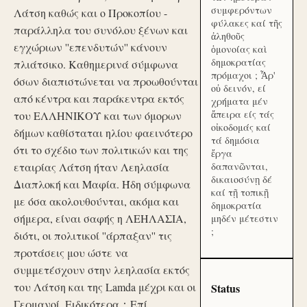
συμφερόντων
Λάτση καθώς και ο Προκοπίου -
φύλακες καί τῆς
παράλληλα του συνόλου ξένων και
ἀληθοῦς
εγχώριων ''επενδυτών'' κάνουν
ὁμονοίας καὶ
δημοκρατίας
πλιάτσικο. Καθημερινά σύμφωνα
πρόμαχοι ; Ἆρ'
όσων διαπιστώνεται να προωθούνται
οὐ δεινόν, εί
από κέντρα και παράκεντρα εκτός
χρήματα μέν
ἄπειρα είς τάς
του ΕΛΛΗΝΙΚΟΥ και των όμορων
οἰκοδομάς καί
δήμων καθίσταται ηλίου φαεινότερο
τά δημόσια
ότι το σχέδιο των πολιτικών και της
ἔργα
εταιρίας Λάτση ήταν Λεηλασία
δαπανῶνται,
δικαιοσύνῃ δέ
Διαπλοκή και Μαφία. Ήδη σύμφωνα
καί τῇ τοπικῇ
με όσα ακολουθούνται, ακόμα και
δημοκρατία
σήμερα, είναι σαφής η ΛΕΗΛΑΣΙΑ,
μηδέν μέτεστιν
;
διότι, οι πολιτικοί ''άρπαξαν'' τις
προτάσεις μου ώστε να
συμμετέσχουν στην λεηλασία εκτός
του Λάτση και της Lamda μέχρι και οι
Status
Γερμανοί. Ειδικότερα：Επί