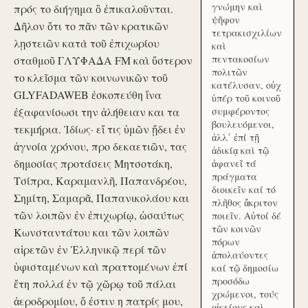
γνώμην καὶ
πρός το διήγημα ὃ ἐπικαλοῦνται.
ψῆφον
Δῆλον ὅτι το πᾶν τῶν κρατικῶν
τετρακισχιλίων
λῃστειῶν κατὰ τοῦ ἐπιχωρίου
καὶ
πεντακοσίων
σταθμοῦ ΓΛΥΦΑΔΑ FM καὶ ὕστερον
πολιτῶν
το κλεῖσμα τῶν κοινωνικῶν τοῦ
κατέλυσαν, οὐχ
GLYFADAWEB ἐσκοπεύθη ἵνα
ὑπέρ τοῦ κοινοῦ
ἐξαφανίσωσι την ἀλήθειαν και τα
συμφέροντος
βουλευόμενοι,
τεκμήρια. Ἰδίως· εἴ τις ὑμῶν ᾔδει ἐν
ἀλλ᾽ ἐπί τῇ
ἀγνοία χρόνου, προ δεκαετιῶν, τας
ἀδικίᾳ καὶ τῷ
δημοσίας προτάσεις Μητσοτάκη,
ἀφανεῖ τά
πράγματα
Τσίπρα, Καραμανλῆ, Παπανδρέου,
διοικεῖν καί τό
Σημίτη, Σαμαρᾶ, Παπανικολάου και
πλῆθος ἄκριτον
τῶν λοιπῶν ἐν ἐπιχωρίῳ, ὡσαύτως
ποιεῖν. Αὐτοί δέ
τῶν κοινῶν
Κωνσταντάτου και τῶν λοιπῶν
πόρων
αἱρετῶν ἐν Ἑλληνικῷ περί τῶν
ἀπολαύοντες
ὑφισταμένων καὶ πραττομένων ἐπί
καί τῷ δημοσίω
προσόδω
ἔτη πολλά ἐν τῷ χῶρῳ τοῦ πάλαι
χρώμενοι, τούς
ἀεροδρομίου, ὅ ἐστιν η πατρίς μου,
οἰκείους καὶ