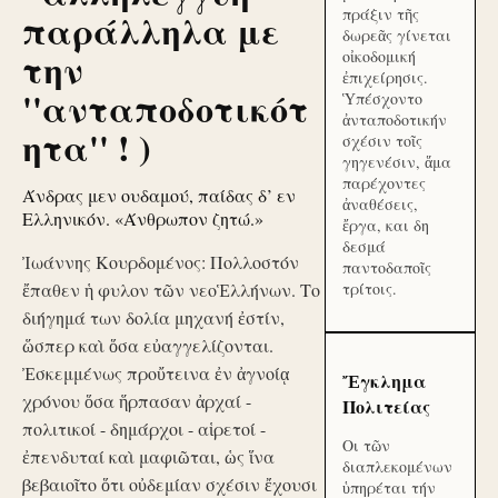
πράξιν τῆς
παράλληλα με
δωρεᾶς γίνεται
την
οἰκοδομική
ἐπιχείρησις.
''ανταποδοτικότ
Ὑπέσχοντο
ἀνταποδοτικήν
ητα'' ! )
σχέσιν τοῖς
γηγενέσιν, ἅμα
παρέχοντες
Άνδρας μεν ουδαμού, παίδας δ’ εν
ἀναθέσεις,
Ελληνικόν. «Άνθρωπον ζητώ.»
ἔργα, και δη
δεσμά
Ἰωάννης Κουρδομένος: Πολλοστόν
παντοδαποῖς
ἔπαθεν ἡ φυλον τῶν νεοἙλλήνων. Το
τρίτοις.
διήγημά των δολία μηχανή ἐστίν,
ὥσπερ καὶ ὅσα εὐαγγελίζονται.
Ἐσκεμμένως προὔτεινα ἐν ἀγνοίᾳ
Ἔγκλημα
χρόνου ὅσα ἥρπασαν ἀρχαί -
Πολιτείας
πολιτικοί - δημάρχοι - αἱρετοί -
Οι τῶν
ἐπενδυταί καὶ μαφιῶται, ὡς ἵνα
διαπλεκομένων
βεβαιοῖτο ὅτι οὐδεμίαν σχέσιν ἔχουσι
ὑπηρέται τήν