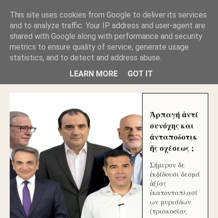
GLYFADAWEB: ΑΝΤΙ ΑΝΤΑΠΟΔΟΣΗΣ ΣΤΟΥΣ
This site uses cookies from Google to deliver its services
ΑΥΤΟΧΘΟΝΕΣ ΜΟΥ ΕΚΛΕΙΣΑΝ ΤΑ ΣΟΣΙΑΛ ΚΑΙ
and to analyze traffic. Your IP address and user-agent are
ΦΙΜΩΣΑΝ ΤΟ SITE. ΟΙ ΧΙΛΙΑΔΕΣ ΜΙΚΡΟΕΠΕΝΔΥΤΕΣ
ΕΠΕΝΔΥΣΑΤΕ ΓΙΑ ΛΕΗΛΑΣΙΑ ΚΑΙ ΕΓΚΛΗΜΑ ?
shared with Google along with performance and security
metrics to ensure quality of service, generate usage
statistics, and to detect and address abuse.
ΓΛΥΦΑΔΑ WEB |ΟΙ ΜΕΓΑΛΟΙ ΚΛΕΠΤΑΙ ΑΠΟ ΤΟ
ΜΙΚΡΟΝ ΑΠΑΓΟΥΣΙ
LEARN MORE
GOT IT
Ἁρπαγή ἀντί
συνόχης και
ἀνταποδοτικ
ῆς σχέσεως ;
Σήμερον δε
ἐκδίδουσι δεσμά
ἀξίας
ἑκατονταπλασί
ων μυριάδων
(τριακοσίας