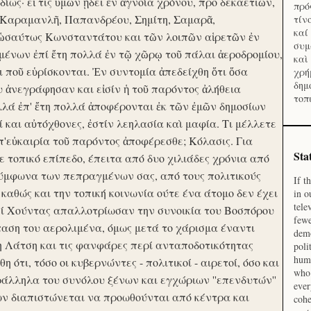
ίως· εἴ τις ὑμῶν ᾔδει ἐν ἀγνοία χρόνου, προ δεκαετιῶν,
πρό
 Καραμανλῆ, Παπανδρέου, Σημίτη, Σαμαρᾶ,
τίν
καί
 ὡσαύτως Κωνσταντάτου και τῶν λοιπῶν αἱρετῶν ἐν
συμ
ένων ἐπί ἔτη πολλά ἐν τῷ χῶρῳ τοῦ πάλαι ἀεροδρομίου,
καὶ
οι ποῦ εὑρίσκονται. Ἐν συντομία ἀπεδείχθη ὅτι ὅσα
χρή
δημ
υ ἀνεγράφησαν και εἰσίν ἡ τοῦ παρόντος ἀλήθεια
τοπ
λλά ἐπ' ἔτη πολλά ἀποφέρονται ἐκ τῶν ἐμῶν δημοσίων
και αὐτόχθονες, ἐστίν λεηλασία καὶ μαφία. Τι μέλλετε
π'εὐκαιρία τοῦ παρόντος ἀποφέρεσθε; Κόλασις. Για
Sta
ε τοπικό επίπεδο, έπειτα από δυο χιλιάδες χρόνια από
σύμφωνα των πεπραγμένων σας, από τους πολιτικούς
If t
 καθώς και την τοπική κοινωνία ούτε ένα άτομο δεν έχει
in o
tele
Επί Χούντας απαλλοτρίωσαν την συνοικία του Βοσπόρου
fewe
ταση του αερολιμένα, όμως μετά το χάρισμα έναντι
demo
η Λάτση και τις φανφάρες περί ανταποδοτικότητας
poli
huma
ότι, τόσο οι κυβερνώντες - πολιτικοί - αιρετοί, όσο και
who 
ράλληλα του συνόλου ξένων και εγχώριων ''επενδυτών''
ever
ν διαπιστώνεται να προωθούνται από κέντρα και
cohe