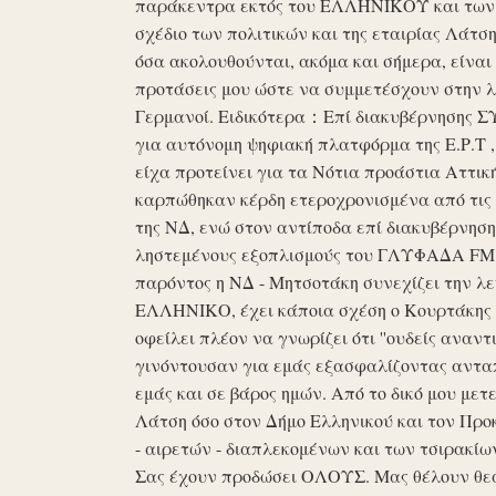
παράκεντρα εκτός του ΕΛΛΗΝΙΚΟΥ και των ό
σχέδιο των πολιτικών και της εταιρίας Λάτ
όσα ακολουθούνται, ακόμα και σήμερα, είναι σ
προτάσεις μου ώστε να συμμετέσχουν στην λε
Γερμανοί. Ειδικότερα：Επί διακυβέρνησης ΣΥΡ
για αυτόνομη ψηφιακή πλατφόρμα της Ε.Ρ.Τ ,
είχα προτείνει για τα Νότια προάστια Αττικ
καρπώθηκαν κέρδη ετεροχρονισμένα από τις 
της ΝΔ, ενώ στον αντίποδα επί διακυβέρνη
ληστεμένους εξοπλισμούς του ΓΛΥΦΑΔΑ FM στ
παρόντος η ΝΔ - Μητσοτάκη συνεχίζει την λ
ΕΛΛΗΝΙΚΟ, έχει κάποια σχέση ο Κουρτάκης η
οφείλει πλέον να γνωρίζει ότι ''ουδείς αναντ
γινόντουσαν για εμάς εξασφαλίζοντας ανταπ
εμάς και σε βάρος ημών. Από το δικό μου μετ
Λάτση όσο στον Δήμο Ελληνικού και τον Προκ
- αιρετών - διαπλεκομένων και των τσιρακίω
Σας έχουν προδώσει ΟΛΟΥΣ. Μας θέλουν θε