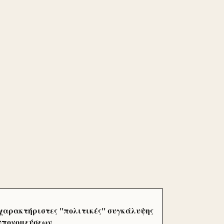
χαρακτήριστες ''πολιτικές'' συγκάλυψης
 υπονομεύσεων