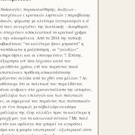
θοδολογίες παρακολούθησης, διώξεων -
τασχέσεων ( κρατικών ληστειών ) παραβίασης
δικών, φίμωσης με κλείσιμο λογαριασμών κ.ά
ό τους συνεργάτες της διαπλοκής - διαφθοράς
υ στοχεύουν αποκλειστικά το κρατικό χρήμα
ι την αδιαφάνεια. Από το 2014 της τοπικής
οβοκάτσιας ''τα καλύτερα ήταν μπροστά'' η
ταπόδεικτα η μαζοποίηση , οι ''γαλάζιες''
υπηρετήσεις και οι υπονομεύσεις ?. Επίσης,
έξαρτητα απ' όσα ίσχυσαν κατά τον
ρελθόντα χρόνο, επί του παρόντος ποιοί
ιαπιστώνουν πρόθεση αποκατάστασης
ρίζοντας σελίδα από το χθές στο μέλλον ? Ας
οθέσουμε ότι οι πολιτικοί του παρελθόντος
όνου ανήκουν στο χρονοντούλαπο της ιστορίας,
ράλληλα των επιλογών και των πολιτικών
υς, οι σημερινοί του παρόντος πως πιστοποιούν
ι σε ένα διαρκώς μεταβαλλόμενο κόσμο
ράλληλα της ύλης αλλάζει προς το καλύτερο η
ριοχή μας για το κοινωνικό σύνολο ? Με πολύ
ετόν και ομόλογα που μπορεί να αγοράσει
όμα και η μαφία εσωτερικού - εξωτερικού ώστε