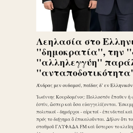
Λεηλασία στο Ελληνι
''δημοκρατία'', την '
''αλληλεγγύη'' παρά
''ανταποδοτικότητα''
Άνδρας μεν ουδαμού, παίδας δ’ εν Ελληνικό
Ἰωάννης Κουρδομένος: Πολλοστόν ἔπαθεν ἡ 
ἐστίν, ὥσπερ καὶ ὅσα εὐαγγελίζονται. Ἐσκεμ
πολιτικοί - δημάρχοι - αἱρετοί - ἐπενδυταί κα
πρός το διήγημα ὃ ἐπικαλοῦνται. Δῆλον ὅτι 
σταθμοῦ ΓΛΥΦΑΔΑ FM καὶ ὕστερον το κλεῖσ