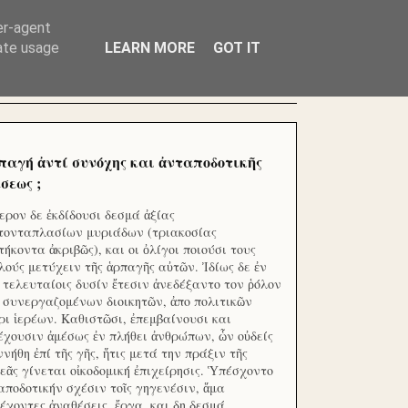
ΧΙΛΙΑΔΕΣ ΜΙΚΡΟΕΠΕΝΔΥΤΕΣ ΕΠΕΝΔΥΣΑΤΕ ΓΙΑ
er-agent
rate usage
LEARN MORE
GOT IT
παγή ἀντί συνόχης και ἀνταποδοτικῆς
σεως ;
ερον δε ἐκδίδουσι δεσμά ἀξίας
τονταπλασίων μυριάδων (τριακοσίας
τήκοντα ἀκριβῶς), και οι ὀλίγοι ποιούσι τους
λούς μετύχειν τῆς ἁρπαγῆς αὐτῶν. Ἰδίως δε ἐν
ς τελευταίοις δυσίν ἔτεσιν ἀνεδέξαντο τον ῥόλον
 συνεργαζομένων διοικητῶν, ἀπο πολιτικῶν
ρι ἱερέων. Καθιστῶσι, ἐπεμβαίνουσι και
έχουσιν ἀμέσως ἐν πλήθει ἀνθρώπων, ὧν οὐδείς
ννήθη ἐπί τῆς γῆς, ἥτις μετά την πράξιν τῆς
εᾶς γίνεται οἰκοδομική ἐπιχείρησις. Ὑπέσχοντο
αποδοτικήν σχέσιν τοῖς γηγενέσιν, ἅμα
έχοντες ἀναθέσεις, ἔργα, και δη δεσμά