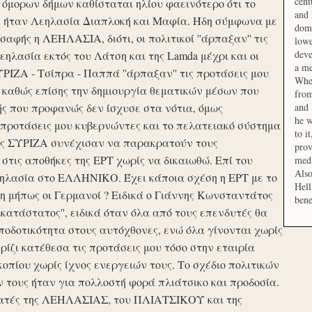
cent
μορων δήμων καθίσταται ηλίου φαεινότερο ότι το
and 
ση ήταν Λεηλασία Διαπλοκή και Μαφία. Ήδη σύμφωνα με
domi
αφής η ΛΕΗΛΑΣΙΑ, διότι, οι πολιτικοί ''άρπαξαν'' τις
lowe
deve
ηλασία εκτός του Λάτση και της Lamda μέχρι και οι
a me
ΙΖΑ - Τσίπρα - Παππά ''άρπαξαν'' τις προτάσεις μου
When
 καθώς επίσης την δημιουργία θεματικών μέσων που
from
ής που προφανώς δεν ίσχυσε στα νότια, όμως
and 
he w
προτάσεις μου κυβερνώντες και το πελατειακό σύστημα
to i
σης ΣΥΡΙΖΑ συνέχισαν να παρακρατούν τους
prov
ις αποθήκες της ΕΡΤ χωρίς να δικαιωθώ. Επί του
medi
Also
εηλασία στο ΕΛΛΗΝΙΚΟ. Έχει κάποια σχέση η ΕΡΤ με το
Hell
 μήπως οι Γερμανοί ? Ειδικά ο Γιάννης Κωνσταντάτος
bene
ικατάστατος'', ειδικά όταν όλα από τους επενδυτές θα
οδοτικότητα στους αυτόχθονες, ενώ όλα γίνονται χωρίς
ερίζι κατέθεσα τις προτάσεις μου τόσο στην εταιρία
οπίου χωρίς ίχνος ενεργειών τους. Το σχέδιο πολιτικών
ν τους ήταν για πολλοστή φορά πλιάτσικο και προδοσία.
ατές της ΛΕΗΛΑΣΙΑΣ, του ΠΛΙΑΤΣΙΚΟΥ και της