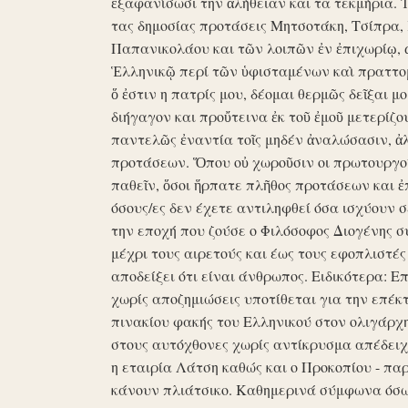
ἐξαφανίσωσι την ἀλήθειαν και τα τεκμήρια. Ἰδ
τας δημοσίας προτάσεις Μητσοτάκη, Τσίπρα,
Παπανικολάου και τῶν λοιπῶν ἐν ἐπιχωρίῳ,
Ἑλληνικῷ περί τῶν ὑφισταμένων καὶ πραττομ
ὅ ἐστιν η πατρίς μου, δέομαι θερμῶς δεῖξαι μ
διήγαγον και προὔτεινα ἐκ τοῦ ἐμοῦ μετερίζο
παντελῶς ἐναντία τοῖς μηδέν ἀναλώσασιν, ἀ
προτάσεων. Ὅπου οὐ χωροῦσιν οι πρωτουργοί 
παθεῖν, ὅσοι ἥρπατε πλῆθος προτάσεων και ἐ
όσους/ες δεν έχετε αντιληφθεί όσα ισχύουν σ
την εποχή που ζούσε ο Φιλόσοφος Διογένης 
μέχρι τους αιρετούς και έως τους εφοπλιστές
αποδείξει ότι είναι άνθρωπος. Ειδικότερα: 
χωρίς αποζημιώσεις υποτίθεται για την επέκ
πινακίου φακής του Ελληνικού στον ολιγάρχ
στους αυτόχθονες χωρίς αντίκρυσμα απέδειχθη 
η εταιρία Λάτση καθώς και ο Προκοπίου - πα
κάνουν πλιάτσικο. Καθημερινά σύμφωνα όσω