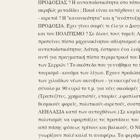
ΠΡΟΔΟΣΙΑΣ ? Η ανταποδοτικότητα στο τόπο μα
ακριβώς μεταδίδει ; Ποιοί είναι αυτόχθονες 
- αιρετοί ? Η ''κανονικότητα'' και η ''ανάπ
ΠΡΟΔΟΣΙΑ. Έχει γίνει σαφές τι έλεγε ο Διογέ
και τον ΠΟΛΙΤΙΣΜΟ ? Σε όλους τους τομείς 
προτείνει πίστα μηχανοκίνητου αθλητισμού ο
ανταποδοτικότητας Λάτση, έστησαν ένα λυόμε
αντί για πραγματική πίστα περιμετρικά του 
των Σερρών ! Το οικόπεδο που γεννήθηκα το 
τουρισμό - κονόμα των λίγων. Έχουν προδώσει 
των χιλιάδων νέων ακινήτων - γενικευμένο ξ
σύνολο με 90 ευρώ το τ.μ. για νέες οικοδομ
(Τραπεζίτες, χρηματιστές, εταιρίες ,εφοπλισ
θεσμικούς φορείς, πολιτικούς-αιρετούς, συστη
ΛΕΗΛΑΣΙΑ κατά των αυτοχθόνων.) Σε καμία 
πολιτισμός να υφαρπάζεις τις προτάσεις τ
από πάσης φύσεως τρίτους και βολικούς. Ο Ν
γνωρίζουν πολύ καλά τι αναφέρω. Τα φερόμε