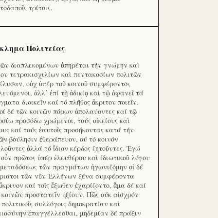
τοδαποῖς τρίτοις.
κλημα Πολιτείας
τῶν διαπλεκομένων ὑπηρέται τήν γνώμην καὶ
ον τετρακισχιλίων καὶ πεντακοσίων πολιτῶν
έλυσαν, οὐχ ὑπέρ τοῦ κοινοῦ συμφέροντος
λευόμενοι, ἀλλ᾽ ἐπί τῇ ἀδικίᾳ καὶ τῷ ἀφανεῖ τά
γματα διοικεῖν καί τό πλῆθος ἄκριτον ποιεῖν.
οί δέ τῶν κοινῶν πόρων ἀπολαύοντες καί τῷ
οσίω προσόδω χρώμενοι, τούς οἰκείους καὶ
ους καί τούς ἑαυτοῖς προσήκοντας κατά τήν
ῶν βούλησιν ἐθεράπευον, ού τό κοινόν
λοῦντες ἀλλά τό ἴδιον κέρδος ζητοῦντες. Ἐγώ
 οὖν πρῶτος ὑπέρ ἐλευθέρου καὶ ίδιωτικοῦ λόγου
 μεταδόσεως τῶν πραγμάτων ἠγωνιζόμην οἱ δέ
ριστοι τῶν νῦν Ἑλλήνων ξένα συμφέροντα
ὔκρινον καί τοῖς ἔξωθεν ἐχαρίζοντο, ἅμα δέ καί
 κοινῶν προστατεῖν ἠξίουν. Πῶς ούκ αἰσχρόν
ς πολιτικοῖς συλλόγοις δημοκρατίαν καὶ
αιοσύνην ἐπαγγέλλεσθαι, μηδεμίαν δέ πράξιν