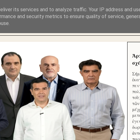
ΜΟΥ ΕΚΛΕΙΣΑΝ ΤΑ ΣΟΣΙΑΛ ΚΑΙ ΦΙΜΩΣΑΝ ΤΟ SITE. ΟΙ 
liver its services and to analyze traffic. Your IP address and us
rmance and security metrics to ensure quality of service, gene
buse.
 ΑΠΟ ΤΟ ΜΙΚΡΟΝ ΑΠΑΓΟΥΣΙ
Ἁρ
σχέ
Σήμ
ἑκα
πεν
πολ
τοῖ
τῶν
μέχ
μετ
ἐγε
δωρ
ἀντ
παρ