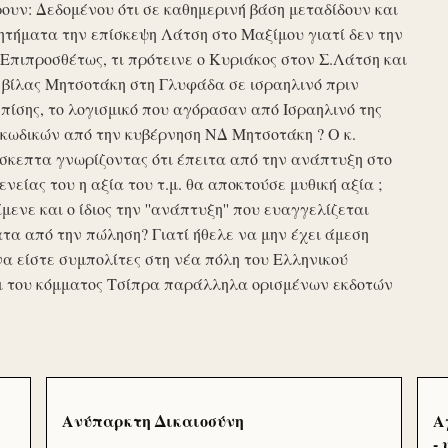
υν: Δεδομένου ότι σε καθημερινή βάση μεταδίδουν και
τήματα την επίσκεψη Λάτση στο Μαξίμου γιατί δεν την
πιπροσθέτως, τι πρότεινε ο Κυριάκος στον Σ.Λάτση και
ης βίλας Μητσοτάκη στη Γλυφάδα σε ισραηλινό πριν
ίσης, το λογισμικό που αγόρασαν από Ισραηλινό της
κωδικών από την κυβέρνηση ΝΔ Μητσοτάκη ? Ο κ.
σκεπτα γνωρίζοντας ότι έπειτα από την ανάπτυξη στο
ενείας του η αξία του τ.μ. θα αποκτούσε μυθική αξία ;
μενε και ο ίδιος την ''ανάπτυξη'' που ευαγγελίζεται
τα από την πώληση? Γιατί ήθελε να μην έχει άμεση
να είστε συμπολίτες στη νέα πόλη του Ελληνικού
ι του κόμματος Τσίπρα παράλληλα ορισμένων εκδοτών
Ανύπαρκτη Δικαιοσύνη
Α
-