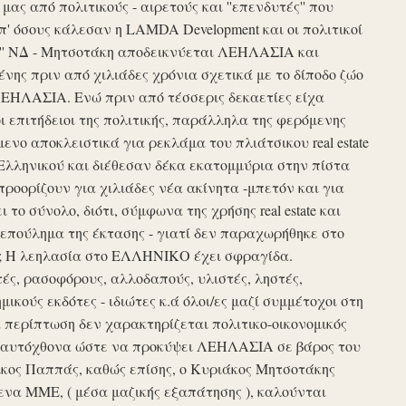
ς από πολιτικούς - αιρετούς και ''επενδυτές'' που
απ' όσους κάλεσαν η LAMDA Development και οι πολιτικοί
τυξη'' ΝΔ - Μητσοτάκη αποδεικνύεται ΛΕΗΛΑΣΙΑ και
νης πριν από χιλιάδες χρόνια σχετικά με το δίποδο ζώο
ΛΕΗΛΑΣΙΑ. Ενώ πριν από τέσσερις δεκαετίες είχα
ι επιτήδειοι της πολιτικής, παράλληλα της φερόμενης
νο αποκλειστικά για ρεκλάμα του πλιάτσικου real estate
Ελληνικού και διέθεσαν δέκα εκατομμύρια στην πίστα
προορίζουν για χιλιάδες νέα ακίνητα -μπετόν και για
το σύνολο, διότι, σύμφωνα της χρήσης real estate και
επούλημα της έκτασης - γιατί δεν παραχωρήθηκε στο
ές ; Η λεηλασία στο ΕΛΛΗΝΙΚΟ έχει σφραγίδα.
τές, ρασοφόρους, αλλοδαπούς, υλιστές, ληστές,
μικούς εκδότες - ιδιώτες κ.ά όλοι/ες μαζί συμμέτοχοι στη
περίπτωση δεν χαρακτηρίζεται πολιτικο-οικονομικός
ου αυτόχθονα ώστε να προκύψει ΛΕΗΛΑΣΙΑ σε βάρος του
ίκος Παππάς, καθώς επίσης, ο Κυριάκος Μητσοτάκης
να ΜΜΕ, ( μέσα μαζικής εξαπάτησης ), καλούνται