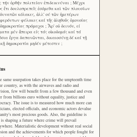
ς τήν ὀρθήν πολιτείαν ἐπιδεικνύναι ; Μέχρι
ος ἔτι δουλοπρεπεῖς ἐσόμεθα καὶ τῶν πλουσίων
 δυνατῶν κόλακες, ἀλλ' ού τῶν ἡμετέρων
φερόντων φύλακες καί τῆς ἀληθοῦς ὁμονοίας
 δημοκρατίας πρόμαχοι ; Ἆρ' οὐ δεινόν, εί
ματα μέν ἄπειρα είς τάς οἰκοδομάς καί τά
όσια ἔργα δαπανῶνται, δικαιοσύνῃ δέ καί τῇ
ικῇ δημοκρατία μηδέν μέτεστιν ;
tus
he same usurpation takes place for the umpteenth time
ur country, as with the airwaves and radio and
vision, few will benefit from a few thousand and even
r from billions euro without equality, justice and
cracy. The issue is to measured how much more can
ticians, elected officials, and economic actors devalue
nity's most precious goods. Also, the guideline is
is shaping a future where crime will prevail
ywhere. Materialistic development without real social
sion and the achievements for which people fought for