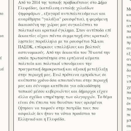
Από το 2014 της τοπικής προβοκάτσιας στο Δήμο
Γλυφάδας, (κατάλυση εντολής χιλιάδων
Με
το
ψηφοφόρων , εξαγορά αντιπολιτευόμενων και
κα
αναρίθμητα ''γαλάζια'' ρουσφέτια), η φερόμενη
κω
ς
δικαιοσύνη της χώρας μας συγκαλύπτει το
απ
πολιτικό και κρατικό έγκλημα. Στον αντίποδα επί
πο
ια
δεκαετίες είχαν πάντα συμμετοχή στις κρατικές
κα
ληστείες παράλληλα με τα ρουσφέτια ΝΔ και
πρ
ΠΑΣΟΚ, επίορκους υπαλλήλους και βαλτούς
αυ
αστυνομικούς. Από την δεκαετία του 70 κατά την
εξ
ά
οποία πρωτοστάτησα στα ερτζιανά κύματα
αν
πολιτεία και πολιτικοί υπονόμευαν την
πα
κά
πραγματική δημοκρατική και αξιακή μετεξέλιξη
δ
στην περιοχή μας. Ενώ πρότεινα εμπράκτως σε
γυ
ανύποπτο χρόνο όσα απαιτούνται στην περιοχή
υπ
μας και σύννομα κατέθεσα για αδειοδότηση
χρ
τοπικού μέσου κυβερνώντες και δήμαρχοι είχαν
πα
άλλα σχέδια υπηρέτησης των ολιγαρχών. Το θέμα
το
είναι ότι έπειτα του θανάτου τους ορισμένοι
ότ
ζήτησαν να ταφούν στην πατρίδα τους που
πα
ασφαλώς δεν ήταν τα νότια προάστια το
πε
Ελληνικό και η Γλυφάδα.
μπ
ακ