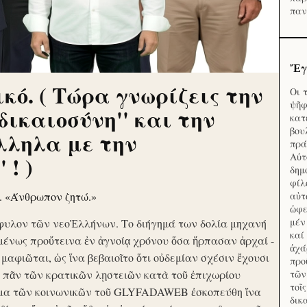
παν
Ἔγ
κό. ( Τώρα γνωρίζεις την
Οι 
ψῆφ
'δικαιοσύνη'' και την
κατ
βου
λληλα με την
πρά
Αὐτ
 ! )
δημ
φίλ
ν. «Άνθρωπον ζητώ.»
αὑτ
ὠφε
μέν
φυλον τῶν νεοἙλλήνων. Το διήγημά των δολία μηχανή
καί
μένως προὔτεινα ἐν ἀγνοίᾳ χρόνου ὅσα ἥρπασαν ἀρχαί -
ἀχά
ὶ μαφιῶται, ὡς ἵνα βεβαιοῖτο ὅτι οὐδεμίαν σχέσιν ἔχουσι
προ
το πᾶν τῶν κρατικῶν λῃστειῶν κατὰ τοῦ ἐπιχωρίου
τῶν
τοῖ
μα τῶν κοινωνικῶν τοῦ GLYFADAWEB ἐσκοπεύθη ἵνα
δικ