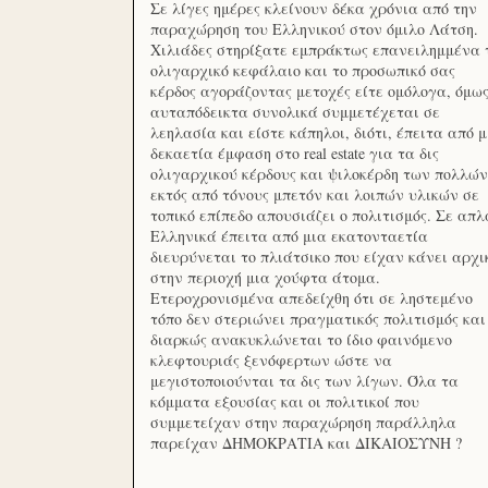
Σε λίγες ημέρες κλείνουν δέκα χρόνια από την
παραχώρηση του Ελληνικού στον όμιλο Λάτση.
Χιλιάδες στηρίξατε εμπράκτως επανειλημμένα 
ολιγαρχικό κεφάλαιο και το προσωπικό σας
κέρδος αγοράζοντας μετοχές είτε ομόλογα, όμω
αυταπόδεικτα συνολικά συμμετέχεται σε
λεηλασία και είστε κάπηλοι, διότι, έπειτα από μ
δεκαετία έμφαση στο real estate για τα δις
ολιγαρχικού κέρδους και ψιλοκέρδη των πολλών
εκτός από τόνους μπετόν και λοιπών υλικών σε
τοπικό επίπεδο απουσιάζει ο πολιτισμός. Σε απλ
Ελληνικά έπειτα από μια εκατονταετία
διευρύνεται το πλιάτσικο που είχαν κάνει αρχι
στην περιοχή μια χούφτα άτομα.
Ετεροχρονισμένα απεδείχθη ότι σε ληστεμένο
τόπο δεν στεριώνει πραγματικός πολιτισμός και
διαρκώς ανακυκλώνεται το ίδιο φαινόμενο
κλεφτουριάς ξενόφερτων ώστε να
μεγιστοποιούνται τα δις των λίγων. Όλα τα
κόμματα εξουσίας και οι πολιτικοί που
συμμετείχαν στην παραχώρηση παράλληλα
παρείχαν ΔΗΜΟΚΡΑΤΙΑ και ΔΙΚΑΙΟΣΥΝΗ ?