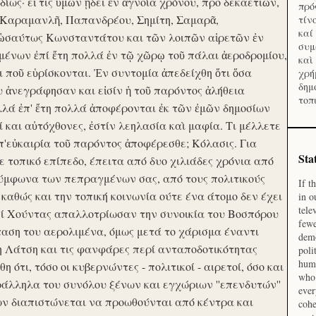
ίως· εἴ τις ὑμῶν ᾔδει ἐν ἀγνοία χρόνου, προ δεκαετιῶν,
πρό
 Καραμανλῆ, Παπανδρέου, Σημίτη, Σαμαρᾶ,
τίν
καί
 ὡσαύτως Κωνσταντάτου και τῶν λοιπῶν αἱρετῶν ἐν
συμ
ένων ἐπί ἔτη πολλά ἐν τῷ χῶρῳ τοῦ πάλαι ἀεροδρομίου,
καὶ
οι ποῦ εὑρίσκονται. Ἐν συντομία ἀπεδείχθη ὅτι ὅσα
χρή
δημ
υ ἀνεγράφησαν και εἰσίν ἡ τοῦ παρόντος ἀλήθεια
τοπ
λλά ἐπ' ἔτη πολλά ἀποφέρονται ἐκ τῶν ἐμῶν δημοσίων
και αὐτόχθονες, ἐστίν λεηλασία καὶ μαφία. Τι μέλλετε
π'εὐκαιρία τοῦ παρόντος ἀποφέρεσθε; Κόλασις. Για
Sta
ε τοπικό επίπεδο, έπειτα από δυο χιλιάδες χρόνια από
σύμφωνα των πεπραγμένων σας, από τους πολιτικούς
If t
 καθώς και την τοπική κοινωνία ούτε ένα άτομο δεν έχει
in o
tele
Επί Χούντας απαλλοτρίωσαν την συνοικία του Βοσπόρου
fewe
ταση του αερολιμένα, όμως μετά το χάρισμα έναντι
demo
η Λάτση και τις φανφάρες περί ανταποδοτικότητας
poli
huma
ότι, τόσο οι κυβερνώντες - πολιτικοί - αιρετοί, όσο και
who 
ράλληλα του συνόλου ξένων και εγχώριων ''επενδυτών''
ever
ν διαπιστώνεται να προωθούνται από κέντρα και
cohe