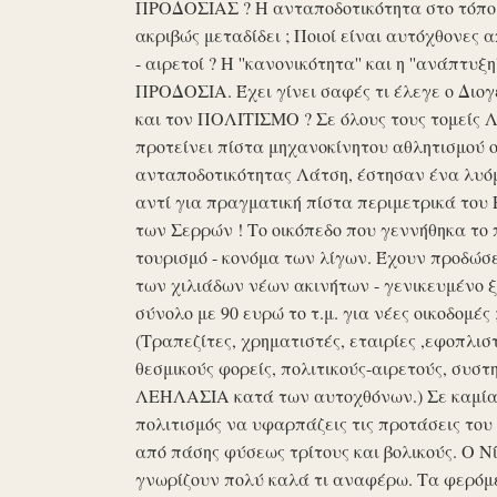
ΠΡΟΔΟΣΙΑΣ ? Η ανταποδοτικότητα στο τόπο μα
ακριβώς μεταδίδει ; Ποιοί είναι αυτόχθονες 
- αιρετοί ? Η ''κανονικότητα'' και η ''ανάπ
ΠΡΟΔΟΣΙΑ. Έχει γίνει σαφές τι έλεγε ο Διογέ
και τον ΠΟΛΙΤΙΣΜΟ ? Σε όλους τους τομείς 
προτείνει πίστα μηχανοκίνητου αθλητισμού ο
ανταποδοτικότητας Λάτση, έστησαν ένα λυόμε
αντί για πραγματική πίστα περιμετρικά του 
των Σερρών ! Το οικόπεδο που γεννήθηκα το 
τουρισμό - κονόμα των λίγων. Έχουν προδώσει 
των χιλιάδων νέων ακινήτων - γενικευμένο ξ
σύνολο με 90 ευρώ το τ.μ. για νέες οικοδομ
(Τραπεζίτες, χρηματιστές, εταιρίες ,εφοπλισ
θεσμικούς φορείς, πολιτικούς-αιρετούς, συστη
ΛΕΗΛΑΣΙΑ κατά των αυτοχθόνων.) Σε καμία 
πολιτισμός να υφαρπάζεις τις προτάσεις τ
από πάσης φύσεως τρίτους και βολικούς. Ο Ν
γνωρίζουν πολύ καλά τι αναφέρω. Τα φερόμε