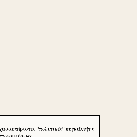
χαρακτήριστες ''πολιτικές'' συγκάλυψης
 υπονομεύσεων