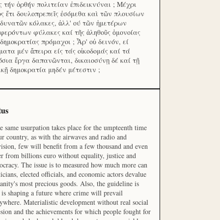
ς τήν ὀρθήν πολιτείαν ἐπιδεικνύναι ; Μέχρι
ος ἔτι δουλοπρεπεῖς ἐσόμεθα καὶ τῶν πλουσίων
 δυνατῶν κόλακες, ἀλλ' ού τῶν ἡμετέρων
φερόντων φύλακες καί τῆς ἀληθοῦς ὁμονοίας
 δημοκρατίας πρόμαχοι ; Ἆρ' οὐ δεινόν, εί
ματα μέν ἄπειρα είς τάς οἰκοδομάς καί τά
όσια ἔργα δαπανῶνται, δικαιοσύνῃ δέ καί τῇ
ικῇ δημοκρατία μηδέν μέτεστιν ;
tus
he same usurpation takes place for the umpteenth time
ur country, as with the airwaves and radio and
vision, few will benefit from a few thousand and even
r from billions euro without equality, justice and
cracy. The issue is to measured how much more can
ticians, elected officials, and economic actors devalue
nity's most precious goods. Also, the guideline is
is shaping a future where crime will prevail
ywhere. Materialistic development without real social
sion and the achievements for which people fought for