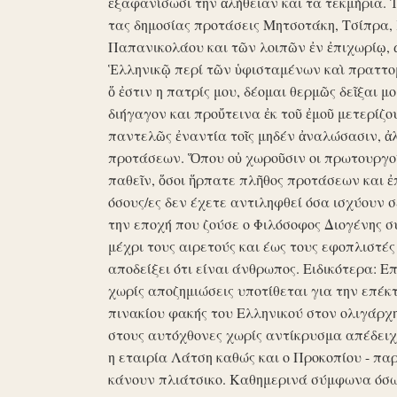
ἐξαφανίσωσι την ἀλήθειαν και τα τεκμήρια. Ἰδ
τας δημοσίας προτάσεις Μητσοτάκη, Τσίπρα,
Παπανικολάου και τῶν λοιπῶν ἐν ἐπιχωρίῳ,
Ἑλληνικῷ περί τῶν ὑφισταμένων καὶ πραττομ
ὅ ἐστιν η πατρίς μου, δέομαι θερμῶς δεῖξαι μ
διήγαγον και προὔτεινα ἐκ τοῦ ἐμοῦ μετερίζο
παντελῶς ἐναντία τοῖς μηδέν ἀναλώσασιν, ἀ
προτάσεων. Ὅπου οὐ χωροῦσιν οι πρωτουργοί 
παθεῖν, ὅσοι ἥρπατε πλῆθος προτάσεων και ἐ
όσους/ες δεν έχετε αντιληφθεί όσα ισχύουν σ
την εποχή που ζούσε ο Φιλόσοφος Διογένης 
μέχρι τους αιρετούς και έως τους εφοπλιστές
αποδείξει ότι είναι άνθρωπος. Ειδικότερα: 
χωρίς αποζημιώσεις υποτίθεται για την επέκ
πινακίου φακής του Ελληνικού στον ολιγάρχ
στους αυτόχθονες χωρίς αντίκρυσμα απέδειχθη 
η εταιρία Λάτση καθώς και ο Προκοπίου - πα
κάνουν πλιάτσικο. Καθημερινά σύμφωνα όσω