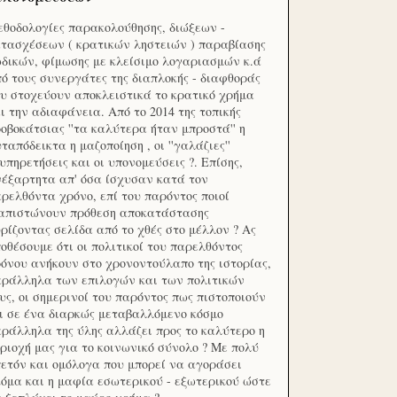
θοδολογίες παρακολούθησης, διώξεων -
τασχέσεων ( κρατικών ληστειών ) παραβίασης
δικών, φίμωσης με κλείσιμο λογαριασμών κ.ά
ό τους συνεργάτες της διαπλοκής - διαφθοράς
υ στοχεύουν αποκλειστικά το κρατικό χρήμα
ι την αδιαφάνεια. Από το 2014 της τοπικής
οβοκάτσιας ''τα καλύτερα ήταν μπροστά'' η
ταπόδεικτα η μαζοποίηση , οι ''γαλάζιες''
υπηρετήσεις και οι υπονομεύσεις ?. Επίσης,
έξαρτητα απ' όσα ίσχυσαν κατά τον
ρελθόντα χρόνο, επί του παρόντος ποιοί
ιαπιστώνουν πρόθεση αποκατάστασης
ρίζοντας σελίδα από το χθές στο μέλλον ? Ας
οθέσουμε ότι οι πολιτικοί του παρελθόντος
όνου ανήκουν στο χρονοντούλαπο της ιστορίας,
ράλληλα των επιλογών και των πολιτικών
υς, οι σημερινοί του παρόντος πως πιστοποιούν
ι σε ένα διαρκώς μεταβαλλόμενο κόσμο
ράλληλα της ύλης αλλάζει προς το καλύτερο η
ριοχή μας για το κοινωνικό σύνολο ? Με πολύ
ετόν και ομόλογα που μπορεί να αγοράσει
όμα και η μαφία εσωτερικού - εξωτερικού ώστε