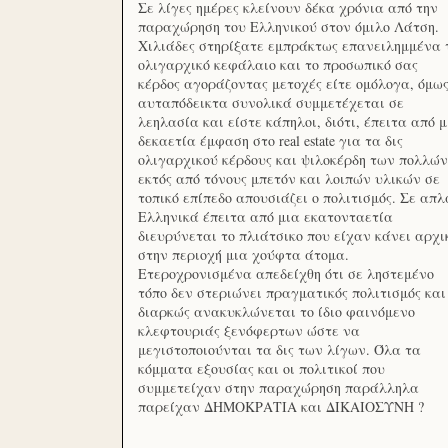
Σε λίγες ημέρες κλείνουν δέκα χρόνια από την
παραχώρηση του Ελληνικού στον όμιλο Λάτση.
Χιλιάδες στηρίξατε εμπράκτως επανειλημμένα 
ολιγαρχικό κεφάλαιο και το προσωπικό σας
κέρδος αγοράζοντας μετοχές είτε ομόλογα, όμω
αυταπόδεικτα συνολικά συμμετέχεται σε
λεηλασία και είστε κάπηλοι, διότι, έπειτα από μ
δεκαετία έμφαση στο real estate για τα δις
ολιγαρχικού κέρδους και ψιλοκέρδη των πολλών
εκτός από τόνους μπετόν και λοιπών υλικών σε
τοπικό επίπεδο απουσιάζει ο πολιτισμός. Σε απλ
Ελληνικά έπειτα από μια εκατονταετία
διευρύνεται το πλιάτσικο που είχαν κάνει αρχι
στην περιοχή μια χούφτα άτομα.
Ετεροχρονισμένα απεδείχθη ότι σε ληστεμένο
τόπο δεν στεριώνει πραγματικός πολιτισμός και
διαρκώς ανακυκλώνεται το ίδιο φαινόμενο
κλεφτουριάς ξενόφερτων ώστε να
μεγιστοποιούνται τα δις των λίγων. Όλα τα
κόμματα εξουσίας και οι πολιτικοί που
συμμετείχαν στην παραχώρηση παράλληλα
παρείχαν ΔΗΜΟΚΡΑΤΙΑ και ΔΙΚΑΙΟΣΥΝΗ ?