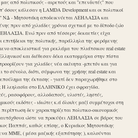
ς από πολιτικούς - αιρετούς και ''επενδυτές'' που
απ' όσους κάλεσαν η LAMDA Development και οι πολιτικοί
τυξη'' ΝΔ - Μητσοτάκη αποδεικνύεται ΛΕΗΛΑΣΙΑ και
νης πριν από χιλιάδες χρόνια σχετικά με το δίποδο ζώο
ΛΕΗΛΑΣΙΑ. Ενώ πριν από τέσσερις δεκαετίες είχα
ι επιτήδειοι της πολιτικής, παράλληλα της φερόμενης
νο αποκλειστικά για ρεκλάμα του πλιάτσικου real estate
Ελληνικού και διέθεσαν δέκα εκατομμύρια στην πίστα
προορίζουν για χιλιάδες νέα ακίνητα -μπετόν και για
το σύνολο, διότι, σύμφωνα της χρήσης real estate και
επούλημα της έκτασης - γιατί δεν παραχωρήθηκε στο
ές ; Η λεηλασία στο ΕΛΛΗΝΙΚΟ έχει σφραγίδα.
τές, ρασοφόρους, αλλοδαπούς, υλιστές, ληστές,
μικούς εκδότες - ιδιώτες κ.ά όλοι/ες μαζί συμμέτοχοι στη
περίπτωση δεν χαρακτηρίζεται πολιτικο-οικονομικός
ου αυτόχθονα ώστε να προκύψει ΛΕΗΛΑΣΙΑ σε βάρος του
ίκος Παππάς, καθώς επίσης, ο Κυριάκος Μητσοτάκης
να ΜΜΕ, ( μέσα μαζικής εξαπάτησης ), καλούνται