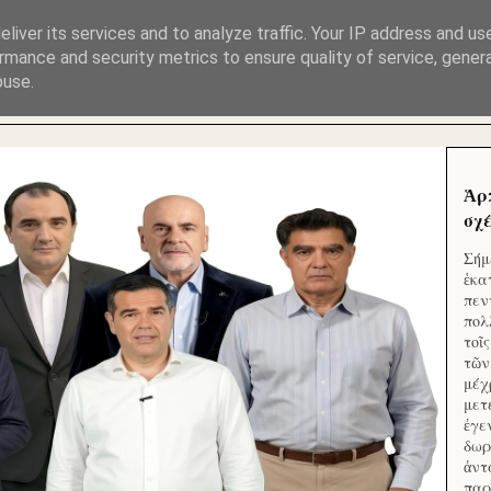
ΜΟΥ ΕΚΛΕΙΣΑΝ ΤΑ ΣΟΣΙΑΛ ΚΑΙ ΦΙΜΩΣΑΝ ΤΟ SITE. ΟΙ 
liver its services and to analyze traffic. Your IP address and us
rmance and security metrics to ensure quality of service, gene
buse.
 ΑΠΟ ΤΟ ΜΙΚΡΟΝ ΑΠΑΓΟΥΣΙ
Ἁρ
σχέ
Σήμ
ἑκα
πεν
πολ
τοῖ
τῶν
μέχ
μετ
ἐγε
δωρ
ἀντ
παρ