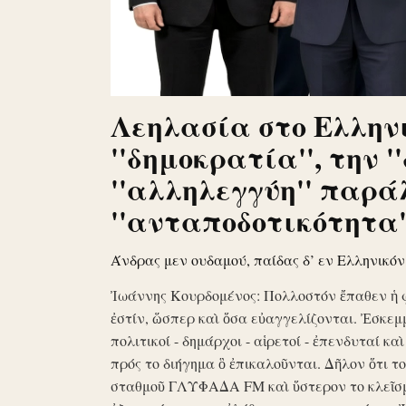
Λεηλασία στο Ελληνι
''δημοκρατία'', την '
''αλληλεγγύη'' παρά
''ανταποδοτικότητα''
Άνδρας μεν ουδαμού, παίδας δ’ εν Ελληνικό
Ἰωάννης Κουρδομένος: Πολλοστόν ἔπαθεν ἡ 
ἐστίν, ὥσπερ καὶ ὅσα εὐαγγελίζονται. Ἐσκεμ
πολιτικοί - δημάρχοι - αἱρετοί - ἐπενδυταί κα
πρός το διήγημα ὃ ἐπικαλοῦνται. Δῆλον ὅτι 
σταθμοῦ ΓΛΥΦΑΔΑ FM καὶ ὕστερον το κλεῖσ