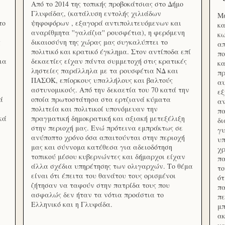
Από το 2014 της τοπικής προβοκάτσιας στο Δήμο
Γλυφάδας, (κατάλυση εντολής χιλιάδων
Με
το
ψηφοφόρων , εξαγορά αντιπολιτευόμενων και
κα
αναρίθμητα ''γαλάζια'' ρουσφέτια), η φερόμενη
κω
ς
δικαιοσύνη της χώρας μας συγκαλύπτει το
απ
πολιτικό και κρατικό έγκλημα. Στον αντίποδα επί
πο
ια
δεκαετίες είχαν πάντα συμμετοχή στις κρατικές
κα
ληστείες παράλληλα με τα ρουσφέτια ΝΔ και
πρ
ΠΑΣΟΚ, επίορκους υπαλλήλους και βαλτούς
αυ
αστυνομικούς. Από την δεκαετία του 70 κατά την
εξ
ά
οποία πρωτοστάτησα στα ερτζιανά κύματα
αν
πολιτεία και πολιτικοί υπονόμευαν την
πα
κά
πραγματική δημοκρατική και αξιακή μετεξέλιξη
δ
στην περιοχή μας. Ενώ πρότεινα εμπράκτως σε
γυ
ανύποπτο χρόνο όσα απαιτούνται στην περιοχή
υπ
μας και σύννομα κατέθεσα για αδειοδότηση
χρ
τοπικού μέσου κυβερνώντες και δήμαρχοι είχαν
πα
άλλα σχέδια υπηρέτησης των ολιγαρχών. Το θέμα
το
είναι ότι έπειτα του θανάτου τους ορισμένοι
ότ
ζήτησαν να ταφούν στην πατρίδα τους που
πα
ασφαλώς δεν ήταν τα νότια προάστια το
πε
Ελληνικό και η Γλυφάδα.
μπ
ακ