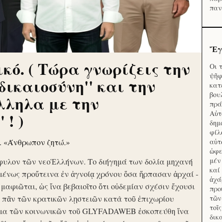
παν
Ἔγ
κό. ( Τώρα γνωρίζεις την
Οι 
ψῆφ
'δικαιοσύνη'' και την
κατ
βου
λληλα με την
πρά
Αὐτ
 ! )
δημ
φίλ
ν. «Άνθρωπον ζητώ.»
αὑτ
ὠφε
μέν
φυλον τῶν νεοἙλλήνων. Το διήγημά των δολία μηχανή
καί
μένως προὔτεινα ἐν ἀγνοίᾳ χρόνου ὅσα ἥρπασαν ἀρχαί -
ἀχά
ὶ μαφιῶται, ὡς ἵνα βεβαιοῖτο ὅτι οὐδεμίαν σχέσιν ἔχουσι
προ
το πᾶν τῶν κρατικῶν λῃστειῶν κατὰ τοῦ ἐπιχωρίου
τῶν
τοῖ
μα τῶν κοινωνικῶν τοῦ GLYFADAWEB ἐσκοπεύθη ἵνα
δικ