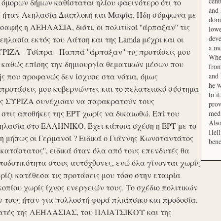
cent
μορων δήμων καθίσταται ηλίου φαεινότερο ότι το
and 
ση ήταν Λεηλασία Διαπλοκή και Μαφία. Ήδη σύμφωνα με
domi
αφής η ΛΕΗΛΑΣΙΑ, διότι, οι πολιτικοί ''άρπαξαν'' τις
lowe
deve
ηλασία εκτός του Λάτση και της Lamda μέχρι και οι
a me
ΙΖΑ - Τσίπρα - Παππά ''άρπαξαν'' τις προτάσεις μου
When
 καθώς επίσης την δημιουργία θεματικών μέσων που
from
ής που προφανώς δεν ίσχυσε στα νότια, όμως
and 
he w
προτάσεις μου κυβερνώντες και το πελατειακό σύστημα
to i
σης ΣΥΡΙΖΑ συνέχισαν να παρακρατούν τους
prov
ις αποθήκες της ΕΡΤ χωρίς να δικαιωθώ. Επί του
medi
Also
εηλασία στο ΕΛΛΗΝΙΚΟ. Έχει κάποια σχέση η ΕΡΤ με το
Hell
 μήπως οι Γερμανοί ? Ειδικά ο Γιάννης Κωνσταντάτος
bene
ικατάστατος'', ειδικά όταν όλα από τους επενδυτές θα
οδοτικότητα στους αυτόχθονες, ενώ όλα γίνονται χωρίς
ερίζι κατέθεσα τις προτάσεις μου τόσο στην εταιρία
οπίου χωρίς ίχνος ενεργειών τους. Το σχέδιο πολιτικών
ν τους ήταν για πολλοστή φορά πλιάτσικο και προδοσία.
ατές της ΛΕΗΛΑΣΙΑΣ, του ΠΛΙΑΤΣΙΚΟΥ και της