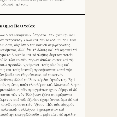
τοδαποῖς τρίτοις.
κλημα Πολιτείας
τῶν διαπλεκομένων ὑπηρέται τήν γνώμην καὶ
ον τετρακισχιλίων καὶ πεντακοσίων πολιτῶν
έλυσαν, οὐχ ὑπέρ τοῦ κοινοῦ συμφέροντος
λευόμενοι, ἀλλ᾽ ἐπί τῇ ἀδικίᾳ καὶ τῷ ἀφανεῖ τά
γματα διοικεῖν καί τό πλῆθος ἄκριτον ποιεῖν.
οί δέ τῶν κοινῶν πόρων ἀπολαύοντες καί τῷ
οσίω προσόδω χρώμενοι, τούς οἰκείους καὶ
ους καί τούς ἑαυτοῖς προσήκοντας κατά τήν
ῶν βούλησιν ἐθεράπευον, ού τό κοινόν
λοῦντες ἀλλά τό ἴδιον κέρδος ζητοῦντες. Ἐγώ
 οὖν πρῶτος ὑπέρ ἐλευθέρου καὶ ίδιωτικοῦ λόγου
 μεταδόσεως τῶν πραγμάτων ἠγωνιζόμην οἱ δέ
ριστοι τῶν νῦν Ἑλλήνων ξένα συμφέροντα
ὔκρινον καί τοῖς ἔξωθεν ἐχαρίζοντο, ἅμα δέ καί
 κοινῶν προστατεῖν ἠξίουν. Πῶς ούκ αἰσχρόν
ς πολιτικοῖς συλλόγοις δημοκρατίαν καὶ
αιοσύνην ἐπαγγέλλεσθαι, μηδεμίαν δέ πράξιν