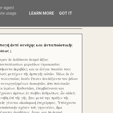
ΧΙΛΙΑΔΕΣ ΜΙΚΡΟΕΠΕΝΔΥΤΕΣ ΕΠΕΝΔΥΣΑΤΕ ΓΙΑ
er-agent
rate usage
LEARN MORE
GOT IT
παγή ἀντί συνόχης και ἀνταποδοτικῆς
σεως ;
ερον δε ἐκδίδουσι δεσμά ἀξίας
τονταπλασίων μυριάδων (τριακοσίας
τήκοντα ἀκριβῶς), και οι ὀλίγοι ποιούσι τους
λούς μετύχειν τῆς ἁρπαγῆς αὐτῶν. Ἰδίως δε ἐν
ς τελευταίοις δυσίν ἔτεσιν ἀνεδέξαντο τον ῥόλον
 συνεργαζομένων διοικητῶν, ἀπο πολιτικῶν
ρι ἱερέων. Καθιστῶσι, ἐπεμβαίνουσι και
έχουσιν ἀμέσως ἐν πλήθει ἀνθρώπων, ὧν οὐδείς
ννήθη ἐπί τῆς γῆς, ἥτις μετά την πράξιν τῆς
εᾶς γίνεται οἰκοδομική ἐπιχείρησις. Ὑπέσχοντο
αποδοτικήν σχέσιν τοῖς γηγενέσιν, ἅμα
έχοντες ἀναθέσεις, ἔργα, και δη δεσμά