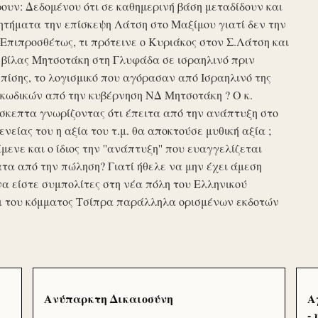
υν: Δεδομένου ότι σε καθημερινή βάση μεταδίδουν και
τήματα την επίσκεψη Λάτση στο Μαξίμου γιατί δεν την
πιπροσθέτως, τι πρότεινε ο Κυριάκος στον Σ.Λάτση και
ης βίλας Μητσοτάκη στη Γλυφάδα σε ισραηλινό πριν
ίσης, το λογισμικό που αγόρασαν από Ισραηλινό της
κωδικών από την κυβέρνηση ΝΔ Μητσοτάκη ? Ο κ.
σκεπτα γνωρίζοντας ότι έπειτα από την ανάπτυξη στο
ενείας του η αξία του τ.μ. θα αποκτούσε μυθική αξία ;
μενε και ο ίδιος την ''ανάπτυξη'' που ευαγγελίζεται
τα από την πώληση? Γιατί ήθελε να μην έχει άμεση
να είστε συμπολίτες στη νέα πόλη του Ελληνικού
ι του κόμματος Τσίπρα παράλληλα ορισμένων εκδοτών
Ανύπαρκτη Δικαιοσύνη
Α
-