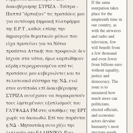
If the same
διακυβέρνησης ΣΥΡΙΖΑ - Τσίπρα -
usurpation takes
Παππά ''άρπαξαν'' τις προτάσεις μου
place for the
umpteenth time in
για αυτόνομη ψηφιακή πλατφόρμα
our country, as
της Ε.Ρ.Τ , καθώς επίσης την
with the airwaves
δημιουργία θεματικών μέσων που
and radio and
television, few
είχα προτείνει για τα Νότια
will benefit from
προάστια Αττικής που προφανώς δεν
a few thousand
ίσχυσε στα νότια, όμως καρπώθηκαν
and even fewer
from billions euro
κέρδη ετεροχρονισμένα από τις
without equality,
προτάσεις μου κυβερνώντες και το
justice and
πελατειακό σύστημα της ΝΔ, ενώ
democracy. The
issue is to
στον αντίποδα επί διακυβέρνησης
measured how
ΣΥΡΙΖΑ συνέχισαν να παρακρατούν
much more can
τους ληστεμένους εξοπλισμούς του
politicians,
elected officials,
ΓΛΥΦΑΔΑ FM στις αποθήκες της ΕΡΤ
and economic
χωρίς να δικαιωθώ. Επί του παρόντος
actors devalue
η ΝΔ - Μητσοτάκη συνεχίζει την
humanity's most
λεηλασία στο ΕΛΛΗΝΙΚΟ. Έχει
precious goods.