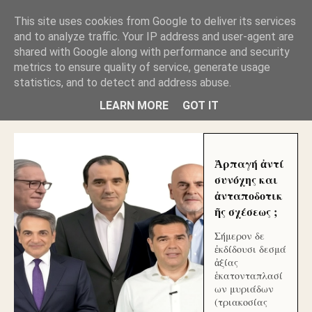
GLYFADAWEB: ΑΝΤΙ ΑΝΤΑΠΟΔΟΣΗΣ ΣΤΟΥΣ
This site uses cookies from Google to deliver its services
ΑΥΤΟΧΘΟΝΕΣ ΜΟΥ ΕΚΛΕΙΣΑΝ ΤΑ ΣΟΣΙΑΛ ΚΑΙ
and to analyze traffic. Your IP address and user-agent are
ΦΙΜΩΣΑΝ ΤΟ SITE. ΟΙ ΧΙΛΙΑΔΕΣ ΜΙΚΡΟΕΠΕΝΔΥΤΕΣ
ΕΠΕΝΔΥΣΑΤΕ ΓΙΑ ΛΕΗΛΑΣΙΑ ΚΑΙ ΕΓΚΛΗΜΑ ?
shared with Google along with performance and security
metrics to ensure quality of service, generate usage
statistics, and to detect and address abuse.
ΓΛΥΦΑΔΑ WEB |ΟΙ ΜΕΓΑΛΟΙ ΚΛΕΠΤΑΙ ΑΠΟ ΤΟ
ΜΙΚΡΟΝ ΑΠΑΓΟΥΣΙ
LEARN MORE
GOT IT
Ἁρπαγή ἀντί
συνόχης και
ἀνταποδοτικ
ῆς σχέσεως ;
Σήμερον δε
ἐκδίδουσι δεσμά
ἀξίας
ἑκατονταπλασί
ων μυριάδων
(τριακοσίας