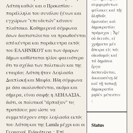
συμφερόντων
Λάτση καθώς και ο Προκοπίου -
φύλακες καί τῆς
παράλληλα του συνόλου ξένων και
ἀληθοῦς
εγχώριων ''επενδυτών'' κάνουν
ὁμονοίας καὶ
δημοκρατίας
πλιάτσικο. Καθημερινά σύμφωνα
πρόμαχοι ; Ἆρ'
όσων διαπιστώνεται να προωθούνται
οὐ δεινόν, εί
από κέντρα και παράκεντρα εκτός
χρήματα μέν
ἄπειρα είς τάς
του ΕΛΛΗΝΙΚΟΥ και των όμορων
οἰκοδομάς καί
δήμων καθίσταται ηλίου φαεινότερο
τά δημόσια
ότι το σχέδιο των πολιτικών και της
ἔργα
εταιρίας Λάτση ήταν Λεηλασία
δαπανῶνται,
δικαιοσύνῃ δέ
Διαπλοκή και Μαφία. Ήδη σύμφωνα
καί τῇ τοπικῇ
με όσα ακολουθούνται, ακόμα και
δημοκρατία
σήμερα, είναι σαφής η ΛΕΗΛΑΣΙΑ,
μηδέν μέτεστιν
;
διότι, οι πολιτικοί ''άρπαξαν'' τις
προτάσεις μου ώστε να
συμμετέσχουν στην λεηλασία εκτός
του Λάτση και της Lamda μέχρι και οι
Status
Γερμανοί. Ειδικότερα：Επί