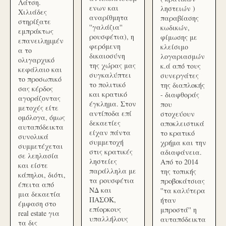
Λάτση.
ενων και
ληστειών )
Χιλιάδες
αναρίθμητα
παραβίασης
στηρίξατε
''γαλάζια''
κωδικών,
εμπράκτως
ρουσφέτια), η
φίμωσης με
επανειλημμέν
φερόμενη
κλείσιμο
α το
δικαιοσύνη
λογαριασμών
ολιγαρχικό
της χώρας μας
κ.ά από τους
κεφάλαιο και
συγκαλύπτει
συνεργάτες
το προσωπικό
το πολιτικό
της διαπλοκής
σας κέρδος
και κρατικό
- διαφθοράς
αγοράζοντας
έγκλημα. Στον
που
μετοχές είτε
αντίποδα επί
στοχεύουν
ομόλογα, όμως
δεκαετίες
αποκλειστικά
αυταπόδεικτα
είχαν πάντα
το κρατικό
συνολικά
συμμετοχή
χρήμα και την
συμμετέχεται
στις κρατικές
αδιαφάνεια.
σε λεηλασία
ληστείες
Από το 2014
και είστε
παράλληλα με
της τοπικής
κάπηλοι, διότι,
τα ρουσφέτια
προβοκάτσιας
έπειτα από
ΝΔ και
''τα καλύτερα
μια δεκαετία
ΠΑΣΟΚ,
ήταν
έμφαση στο
επίορκους
μπροστά'' η
real estate για
υπαλλήλους
αυταπόδεικτα
τα δις