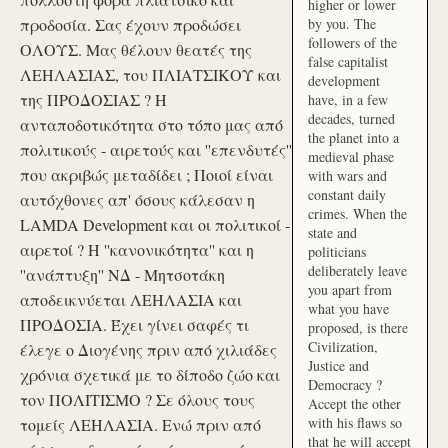
higher or lower
προδοσία. Σας έχουν προδώσει
by you. The
followers of the
ΟΛΟΥΣ. Μας θέλουν θεατές της
false capitalist
ΛΕΗΛΑΣΙΑΣ, του ΠΛΙΑΤΣΙΚΟΥ και
development
της ΠΡΟΔΟΣΙΑΣ ? Η
have, in a few
decades, turned
ανταποδοτικότητα στο τόπο μας από
the planet into a
πολιτικούς - αιρετούς και ''επενδυτές''
medieval phase
που ακριβώς μεταδίδει ; Ποιοί είναι
with wars and
constant daily
αυτόχθονες απ' όσους κάλεσαν η
crimes. When the
LAMDA Development και οι πολιτικοί -
state and
αιρετοί ? Η ''κανονικότητα'' και η
politicians
deliberately leave
''ανάπτυξη'' ΝΔ - Μητσοτάκη
you apart from
αποδεικνύεται ΛΕΗΛΑΣΙΑ και
what you have
ΠΡΟΔΟΣΙΑ. Έχει γίνει σαφές τι
proposed, is there
Civilization,
έλεγε ο Διογένης πριν από χιλιάδες
Justice and
χρόνια σχετικά με το δίποδο ζώο και
Democracy ?
τον ΠΟΛΙΤΙΣΜΟ ? Σε όλους τους
Accept the other
with his flaws so
τομείς ΛΕΗΛΑΣΙΑ. Ενώ πριν από
that he will accept