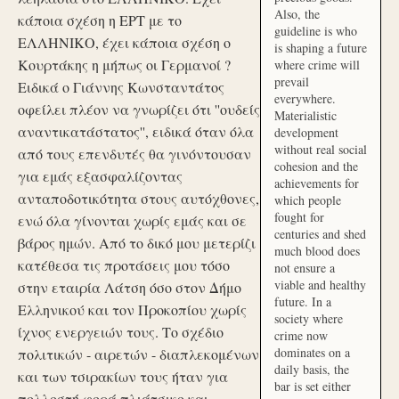
Also, the
κάποια σχέση η ΕΡΤ με το
guideline is who
ΕΛΛΗΝΙΚΟ, έχει κάποια σχέση ο
is shaping a future
Κουρτάκης η μήπως οι Γερμανοί ?
where crime will
prevail
Ειδικά ο Γιάννης Κωνσταντάτος
everywhere.
οφείλει πλέον να γνωρίζει ότι ''ουδείς
Materialistic
αναντικατάστατος'', ειδικά όταν όλα
development
without real social
από τους επενδυτές θα γινόντουσαν
cohesion and the
για εμάς εξασφαλίζοντας
achievements for
ανταποδοτικότητα στους αυτόχθονες,
which people
fought for
ενώ όλα γίνονται χωρίς εμάς και σε
centuries and shed
βάρος ημών. Από το δικό μου μετερίζι
much blood does
κατέθεσα τις προτάσεις μου τόσο
not ensure a
viable and healthy
στην εταιρία Λάτση όσο στον Δήμο
future. In a
Ελληνικού και τον Προκοπίου χωρίς
society where
ίχνος ενεργειών τους. Το σχέδιο
crime now
dominates on a
πολιτικών - αιρετών - διαπλεκομένων
daily basis, the
και των τσιρακίων τους ήταν για
bar is set either
πολλοστή φορά πλιάτσικο και