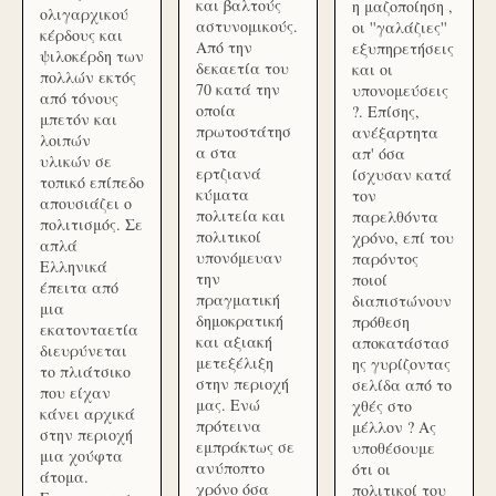
και βαλτούς
η μαζοποίηση ,
ολιγαρχικού
αστυνομικούς.
οι ''γαλάζιες''
κέρδους και
Από την
εξυπηρετήσεις
ψιλοκέρδη των
δεκαετία του
και οι
πολλών εκτός
70 κατά την
υπονομεύσεις
από τόνους
οποία
?. Επίσης,
μπετόν και
πρωτοστάτησ
ανέξαρτητα
λοιπών
α στα
απ' όσα
υλικών σε
ερτζιανά
ίσχυσαν κατά
τοπικό επίπεδο
κύματα
τον
απουσιάζει ο
πολιτεία και
παρελθόντα
πολιτισμός. Σε
πολιτικοί
χρόνο, επί του
απλά
υπονόμευαν
παρόντος
Ελληνικά
την
ποιοί
έπειτα από
πραγματική
διαπιστώνουν
μια
δημοκρατική
πρόθεση
εκατονταετία
και αξιακή
αποκατάστασ
διευρύνεται
μετεξέλιξη
ης γυρίζοντας
το πλιάτσικο
στην περιοχή
σελίδα από το
που είχαν
μας. Ενώ
χθές στο
κάνει αρχικά
πρότεινα
μέλλον ? Ας
στην περιοχή
εμπράκτως σε
υποθέσουμε
μια χούφτα
ανύποπτο
ότι οι
άτομα.
χρόνο όσα
πολιτικοί του