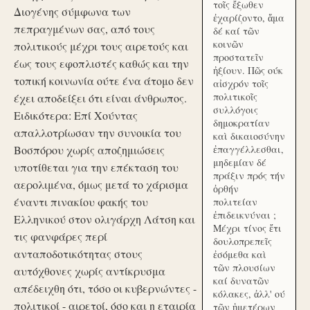
τοῖς ἔξωθεν
Διογένης σύμφωνα των
ἐχαρίζοντο, ἅμα
πεπραγμένων σας, από τους
δέ καί τῶν
κοινῶν
πολιτικούς μέχρι τους αιρετούς και
προστατεῖν
έως τους εφοπλιστές καθώς και την
ἠξίουν. Πῶς ούκ
τοπική κοινωνία ούτε ένα άτομο δεν
αἰσχρόν τοῖς
πολιτικοῖς
έχει αποδείξει ότι είναι άνθρωπος.
συλλόγοις
Ειδικότερα: Επί Χούντας
δημοκρατίαν
απαλλοτρίωσαν την συνοικία του
καὶ δικαιοσύνην
Βοσπόρου χωρίς αποζημιώσεις
ἐπαγγέλλεσθαι,
μηδεμίαν δέ
υποτίθεται για την επέκταση του
πράξιν πρός τήν
αερολιμένα, όμως μετά το χάρισμα
ὀρθήν
έναντι πινακίου φακής του
πολιτείαν
ἐπιδεικνύναι ;
Ελληνικού στον ολιγάρχη Λάτση και
Μέχρι τίνος ἔτι
τις φανφάρες περί
δουλοπρεπεῖς
ανταποδοτικότητας στους
ἐσόμεθα καὶ
τῶν πλουσίων
αυτόχθονες χωρίς αντίκρυσμα
καί δυνατῶν
απέδειχθη ότι, τόσο οι κυβερνώντες -
κόλακες, ἀλλ' ού
πολιτικοί - αιρετοί, όσο και η εταιρία
τῶν ἡμετέρων