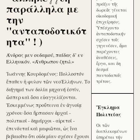
πράξιν τῆς
παράλληλα με
δωρεᾶς γίνεται
την
οἰκοδομική
ἐπιχείρησις.
''ανταποδοτικότ
Ὑπέσχοντο
ἀνταποδοτικήν
ητα'' ! )
σχέσιν τοῖς
γηγενέσιν, ἅμα
παρέχοντες
Άνδρας μεν ουδαμού, παίδας δ’ εν
ἀναθέσεις,
Ελληνικόν. «Άνθρωπον ζητώ.»
ἔργα, και δη
δεσμά
Ἰωάννης Κουρδομένος: Πολλοστόν
παντοδαποῖς
ἔπαθεν ἡ φυλον τῶν νεοἙλλήνων. Το
τρίτοις.
διήγημά των δολία μηχανή ἐστίν,
ὥσπερ καὶ ὅσα εὐαγγελίζονται.
Ἐσκεμμένως προὔτεινα ἐν ἀγνοίᾳ
Ἔγκλημα
χρόνου ὅσα ἥρπασαν ἀρχαί -
Πολιτείας
πολιτικοί - δημάρχοι - αἱρετοί -
Οι τῶν
ἐπενδυταί καὶ μαφιῶται, ὡς ἵνα
διαπλεκομένων
βεβαιοῖτο ὅτι οὐδεμίαν σχέσιν ἔχουσι
ὑπηρέται τήν