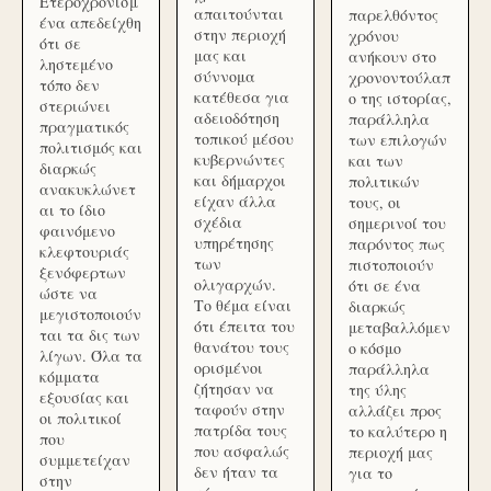
Ετεροχρονισμ
απαιτούνται
παρελθόντος
ένα απεδείχθη
στην περιοχή
χρόνου
ότι σε
μας και
ανήκουν στο
ληστεμένο
σύννομα
χρονοντούλαπ
τόπο δεν
κατέθεσα για
ο της ιστορίας,
στεριώνει
αδειοδότηση
παράλληλα
πραγματικός
τοπικού μέσου
των επιλογών
πολιτισμός και
κυβερνώντες
και των
διαρκώς
και δήμαρχοι
πολιτικών
ανακυκλώνετ
είχαν άλλα
τους, οι
αι το ίδιο
σχέδια
σημερινοί του
φαινόμενο
υπηρέτησης
παρόντος πως
κλεφτουριάς
των
πιστοποιούν
ξενόφερτων
ολιγαρχών.
ότι σε ένα
ώστε να
Το θέμα είναι
διαρκώς
μεγιστοποιούν
ότι έπειτα του
μεταβαλλόμεν
ται τα δις των
θανάτου τους
ο κόσμο
λίγων. Όλα τα
ορισμένοι
παράλληλα
κόμματα
ζήτησαν να
της ύλης
εξουσίας και
ταφούν στην
αλλάζει προς
οι πολιτικοί
πατρίδα τους
το καλύτερο η
που
που ασφαλώς
περιοχή μας
συμμετείχαν
δεν ήταν τα
για το
στην