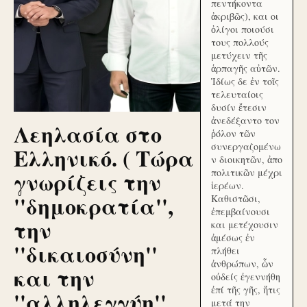
πεντήκοντα
ἀκριβῶς), και οι
ὀλίγοι ποιούσι
τους πολλούς
μετύχειν τῆς
ἁρπαγῆς αὐτῶν.
Ἰδίως δε ἐν τοῖς
τελευταίοις
δυσίν ἔτεσιν
ἀνεδέξαντο τον
Λεηλασία στο
ῥόλον τῶν
συνεργαζομένω
Ελληνικό. ( Τώρα
ν διοικητῶν, ἀπο
γνωρίζεις την
πολιτικῶν μέχρι
ἱερέων.
''δημοκρατία'',
Καθιστῶσι,
ἐπεμβαίνουσι
την
και μετέχουσιν
ἀμέσως ἐν
''δικαιοσύνη''
πλήθει
ἀνθρώπων, ὧν
και την
οὐδείς ἐγεννήθη
ἐπί τῆς γῆς, ἥτις
''αλληλεγγύη''
μετά την