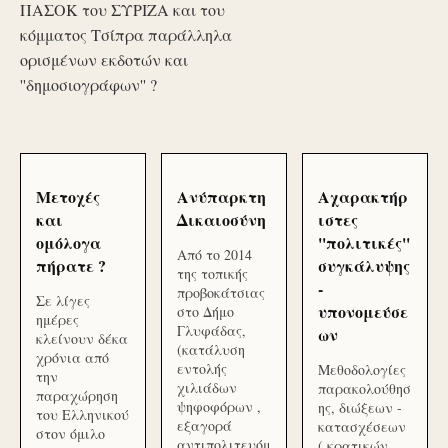
ΠΑΣΟΚ του ΣΥΡΙΖΑ και του
κόμματος Τσίπρα παράλληλα
ορισμένων εκδοτών και
''δημοσιογράφων'' ?
Μετοχές
Ανύπαρκτη
Αχαρακτήρ
και
Δικαιοσύνη
ιστες
ομόλογα
''πολιτικές''
Από το 2014
πήρατε ?
συγκάλυψης
της τοπικής
-
προβοκάτσιας
Σε λίγες
υπονομεύσε
στο Δήμο
ημέρες
Γλυφάδας,
ων
κλείνουν δέκα
(κατάλυση
χρόνια από
εντολής
Μεθοδολογίες
την
χιλιάδων
παρακολούθησ
παραχώρηση
ψηφοφόρων ,
ης, διώξεων -
του Ελληνικού
εξαγορά
κατασχέσεων
στον όμιλο
αντιπολιτευόμ
( κρατικών