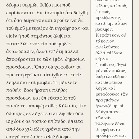
δέομαι θερμῶς δεῖξαι μοι ποῦ
φίλους καί τούς
ἑαυτοῖς
εὑρίσκονται. Ἐν συντομία ἀπεδείχθη
προσήκοντας
ὅτι ὅσα διήγαγον και προὔτεινα ἐκ
κατά τήν αὑτῶν
τοῦ ἐμοῦ μετερίζου ἀνεγράφησαν και
βούλησιν
ἐθεράπευον, ού
εἰσίν ἡ τοῦ παρόντος ἀλήθεια
τό κοινόν
παντελῶς ἐναντία τοῖς μηδέν
ὠφελοῦντες
ἀναλώσασιν, ἀλλά ἐπ' ἔτη πολλά
ἀλλά τό ἴδιον
ἀποφέρονται ἐκ τῶν ἐμῶν δημοσίων
κέρδος
ζητοῦντες. Ἐγώ
προτάσεων. Ὅπου οὐ χωροῦσιν οι
μέν οὖν πρῶτος
πρωτουργοί και αὐτόχθονες, ἐστίν
ὑπέρ ἐλευθέρου
λεηλασία καὶ μαφία. Τι μέλλετε
καὶ ίδιωτικοῦ
λόγου καί
παθεῖν, ὅσοι ἥρπατε πλῆθος
μεταδόσεως τῶν
προτάσεων και ἐπ'εὐκαιρία τοῦ
πραγμάτων
παρόντος ἀποφέρεσθε; Κόλασις. Για
ἠγωνιζόμην οἱ
δέ ἀχάριστοι
όσους/ες δεν έχετε αντιληφθεί όσα
τῶν νῦν
ισχύουν σε τοπικό επίπεδο, έπειτα
Ἑλλήνων ξένα
από δυο χιλιάδες χρόνια από την
συμφέροντα
προὔκρινον καί
εποχή που ζούσε ο Φιλόσοφος