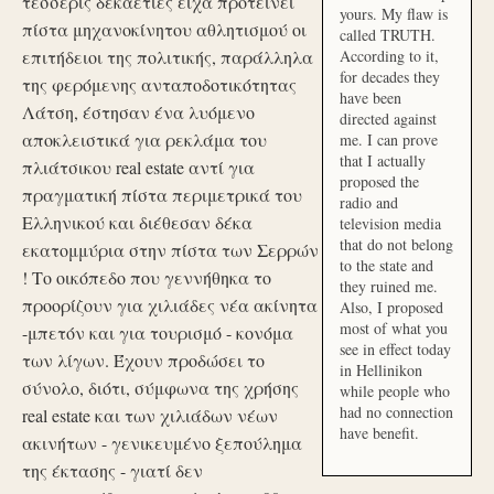
τέσσερις δεκαετίες είχα προτείνει
yours. My flaw is
πίστα μηχανοκίνητου αθλητισμού οι
called TRUTH.
επιτήδειοι της πολιτικής, παράλληλα
According to it,
for decades they
της φερόμενης ανταποδοτικότητας
have been
Λάτση, έστησαν ένα λυόμενο
directed against
αποκλειστικά για ρεκλάμα του
me. I can prove
that I actually
πλιάτσικου real estate αντί για
proposed the
πραγματική πίστα περιμετρικά του
radio and
Ελληνικού και διέθεσαν δέκα
television media
that do not belong
εκατομμύρια στην πίστα των Σερρών
to the state and
! Το οικόπεδο που γεννήθηκα το
they ruined me.
προορίζουν για χιλιάδες νέα ακίνητα
Also, I proposed
most of what you
-μπετόν και για τουρισμό - κονόμα
see in effect today
των λίγων. Έχουν προδώσει το
in Hellinikon
σύνολο, διότι, σύμφωνα της χρήσης
while people who
had no connection
real estate και των χιλιάδων νέων
have benefit.
ακινήτων - γενικευμένο ξεπούλημα
της έκτασης - γιατί δεν