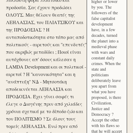
higher or lower
προδοσία. Σας έχουν προδώσει
by you. The
followers of the
ΟΛΟΥΣ. Μας θέλουν θεατές της
false capitalist
ΛΕΗΛΑΣΙΑΣ, του ΠΛΙΑΤΣΙΚΟΥ και
development
της ΠΡΟΔΟΣΙΑΣ ? Η
have, in a few
decades, turned
ανταποδοτικότητα στο τόπο μας από
the planet into a
πολιτικούς - αιρετούς και ''επενδυτές''
medieval phase
που ακριβώς μεταδίδει ; Ποιοί είναι
with wars and
constant daily
αυτόχθονες απ' όσους κάλεσαν η
crimes. When the
LAMDA Development και οι πολιτικοί -
state and
αιρετοί ? Η ''κανονικότητα'' και η
politicians
deliberately leave
''ανάπτυξη'' ΝΔ - Μητσοτάκη
you apart from
αποδεικνύεται ΛΕΗΛΑΣΙΑ και
what you have
ΠΡΟΔΟΣΙΑ. Έχει γίνει σαφές τι
proposed, is there
Civilization,
έλεγε ο Διογένης πριν από χιλιάδες
Justice and
χρόνια σχετικά με το δίποδο ζώο και
Democracy ?
τον ΠΟΛΙΤΙΣΜΟ ? Σε όλους τους
Accept the other
with his flaws so
τομείς ΛΕΗΛΑΣΙΑ. Ενώ πριν από
that he will accept