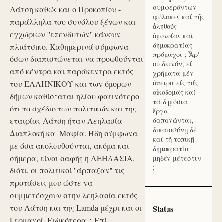
συμφερόντων
Λάτση καθώς και ο Προκοπίου -
φύλακες καί τῆς
παράλληλα του συνόλου ξένων και
ἀληθοῦς
εγχώριων ''επενδυτών'' κάνουν
ὁμονοίας καὶ
δημοκρατίας
πλιάτσικο. Καθημερινά σύμφωνα
πρόμαχοι ; Ἆρ'
όσων διαπιστώνεται να προωθούνται
οὐ δεινόν, εί
από κέντρα και παράκεντρα εκτός
χρήματα μέν
ἄπειρα είς τάς
του ΕΛΛΗΝΙΚΟΥ και των όμορων
οἰκοδομάς καί
δήμων καθίσταται ηλίου φαεινότερο
τά δημόσια
ότι το σχέδιο των πολιτικών και της
ἔργα
εταιρίας Λάτση ήταν Λεηλασία
δαπανῶνται,
δικαιοσύνῃ δέ
Διαπλοκή και Μαφία. Ήδη σύμφωνα
καί τῇ τοπικῇ
με όσα ακολουθούνται, ακόμα και
δημοκρατία
σήμερα, είναι σαφής η ΛΕΗΛΑΣΙΑ,
μηδέν μέτεστιν
;
διότι, οι πολιτικοί ''άρπαξαν'' τις
προτάσεις μου ώστε να
συμμετέσχουν στην λεηλασία εκτός
του Λάτση και της Lamda μέχρι και οι
Status
Γερμανοί. Ειδικότερα：Επί