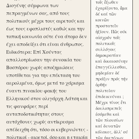
τοῖς ἔξωθεν
Διογένης σύμφωνα των
ἐχαρίζοντο, ἅμα
πεπραγμένων σας, από τους
δέ καί τῶν
κοινῶν
πολιτικούς μέχρι τους αιρετούς και
προστατεῖν
έως τους εφοπλιστές καθώς και την
ἠξίουν. Πῶς ούκ
τοπική κοινωνία ούτε ένα άτομο δεν
αἰσχρόν τοῖς
πολιτικοῖς
έχει αποδείξει ότι είναι άνθρωπος.
συλλόγοις
Ειδικότερα: Επί Χούντας
δημοκρατίαν
απαλλοτρίωσαν την συνοικία του
καὶ δικαιοσύνην
Βοσπόρου χωρίς αποζημιώσεις
ἐπαγγέλλεσθαι,
μηδεμίαν δέ
υποτίθεται για την επέκταση του
πράξιν πρός τήν
αερολιμένα, όμως μετά το χάρισμα
ὀρθήν
έναντι πινακίου φακής του
πολιτείαν
ἐπιδεικνύναι ;
Ελληνικού στον ολιγάρχη Λάτση και
Μέχρι τίνος ἔτι
τις φανφάρες περί
δουλοπρεπεῖς
ανταποδοτικότητας στους
ἐσόμεθα καὶ
τῶν πλουσίων
αυτόχθονες χωρίς αντίκρυσμα
καί δυνατῶν
απέδειχθη ότι, τόσο οι κυβερνώντες -
κόλακες, ἀλλ' ού
πολιτικοί - αιρετοί, όσο και η εταιρία
τῶν ἡμετέρων