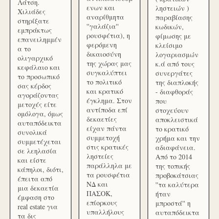
Λάτση.
ενων και
ληστειών )
Χιλιάδες
αναρίθμητα
παραβίασης
στηρίξατε
''γαλάζια''
κωδικών,
εμπράκτως
ρουσφέτια), η
φίμωσης με
επανειλημμέν
φερόμενη
κλείσιμο
α το
δικαιοσύνη
λογαριασμών
ολιγαρχικό
της χώρας μας
κ.ά από τους
κεφάλαιο και
συγκαλύπτει
συνεργάτες
το προσωπικό
το πολιτικό
της διαπλοκής
σας κέρδος
και κρατικό
- διαφθοράς
αγοράζοντας
έγκλημα. Στον
που
μετοχές είτε
αντίποδα επί
στοχεύουν
ομόλογα, όμως
δεκαετίες
αποκλειστικά
αυταπόδεικτα
είχαν πάντα
το κρατικό
συνολικά
συμμετοχή
χρήμα και την
συμμετέχεται
στις κρατικές
αδιαφάνεια.
σε λεηλασία
ληστείες
Από το 2014
και είστε
παράλληλα με
της τοπικής
κάπηλοι, διότι,
τα ρουσφέτια
προβοκάτσιας
έπειτα από
ΝΔ και
''τα καλύτερα
μια δεκαετία
ΠΑΣΟΚ,
ήταν
έμφαση στο
επίορκους
μπροστά'' η
real estate για
υπαλλήλους
αυταπόδεικτα
τα δις