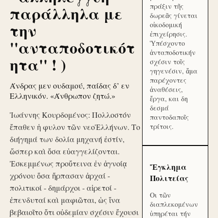
πράξιν τῆς
παράλληλα με
δωρεᾶς γίνεται
την
οἰκοδομική
ἐπιχείρησις.
''ανταποδοτικότ
Ὑπέσχοντο
ἀνταποδοτικήν
ητα'' ! )
σχέσιν τοῖς
γηγενέσιν, ἅμα
παρέχοντες
Άνδρας μεν ουδαμού, παίδας δ’ εν
ἀναθέσεις,
Ελληνικόν. «Άνθρωπον ζητώ.»
ἔργα, και δη
δεσμά
Ἰωάννης Κουρδομένος: Πολλοστόν
παντοδαποῖς
ἔπαθεν ἡ φυλον τῶν νεοἙλλήνων. Το
τρίτοις.
διήγημά των δολία μηχανή ἐστίν,
ὥσπερ καὶ ὅσα εὐαγγελίζονται.
Ἐσκεμμένως προὔτεινα ἐν ἀγνοίᾳ
Ἔγκλημα
χρόνου ὅσα ἥρπασαν ἀρχαί -
Πολιτείας
πολιτικοί - δημάρχοι - αἱρετοί -
Οι τῶν
ἐπενδυταί καὶ μαφιῶται, ὡς ἵνα
διαπλεκομένων
βεβαιοῖτο ὅτι οὐδεμίαν σχέσιν ἔχουσι
ὑπηρέται τήν