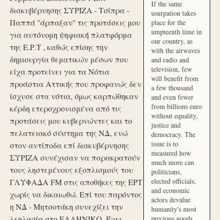
If the same
διακυβέρνησης ΣΥΡΙΖΑ - Τσίπρα -
usurpation takes
Παππά ''άρπαξαν'' τις προτάσεις μου
place for the
umpteenth time in
για αυτόνομη ψηφιακή πλατφόρμα
our country, as
της Ε.Ρ.Τ , καθώς επίσης την
with the airwaves
δημιουργία θεματικών μέσων που
and radio and
television, few
είχα προτείνει για τα Νότια
will benefit from
προάστια Αττικής που προφανώς δεν
a few thousand
ίσχυσε στα νότια, όμως καρπώθηκαν
and even fewer
from billions euro
κέρδη ετεροχρονισμένα από τις
without equality,
προτάσεις μου κυβερνώντες και το
justice and
πελατειακό σύστημα της ΝΔ, ενώ
democracy. The
issue is to
στον αντίποδα επί διακυβέρνησης
measured how
ΣΥΡΙΖΑ συνέχισαν να παρακρατούν
much more can
τους ληστεμένους εξοπλισμούς του
politicians,
elected officials,
ΓΛΥΦΑΔΑ FM στις αποθήκες της ΕΡΤ
and economic
χωρίς να δικαιωθώ. Επί του παρόντος
actors devalue
η ΝΔ - Μητσοτάκη συνεχίζει την
humanity's most
λεηλασία στο ΕΛΛΗΝΙΚΟ. Έχει
precious goods.