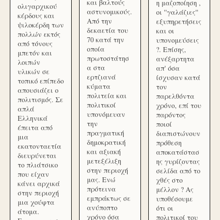
και βαλτούς
η μαζοποίηση ,
ολιγαρχικού
αστυνομικούς.
οι ''γαλάζιες''
κέρδους και
Από την
εξυπηρετήσεις
ψιλοκέρδη των
δεκαετία του
και οι
πολλών εκτός
70 κατά την
υπονομεύσεις
από τόνους
οποία
?. Επίσης,
μπετόν και
πρωτοστάτησ
ανέξαρτητα
λοιπών
α στα
απ' όσα
υλικών σε
ερτζιανά
ίσχυσαν κατά
τοπικό επίπεδο
κύματα
τον
απουσιάζει ο
πολιτεία και
παρελθόντα
πολιτισμός. Σε
πολιτικοί
χρόνο, επί του
απλά
υπονόμευαν
παρόντος
Ελληνικά
την
ποιοί
έπειτα από
πραγματική
διαπιστώνουν
μια
δημοκρατική
πρόθεση
εκατονταετία
και αξιακή
αποκατάστασ
διευρύνεται
μετεξέλιξη
ης γυρίζοντας
το πλιάτσικο
στην περιοχή
σελίδα από το
που είχαν
μας. Ενώ
χθές στο
κάνει αρχικά
πρότεινα
μέλλον ? Ας
στην περιοχή
εμπράκτως σε
υποθέσουμε
μια χούφτα
ανύποπτο
ότι οι
άτομα.
χρόνο όσα
πολιτικοί του