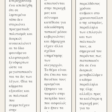
Ετεροχρονισμ
απαιτούνται
παρελθόντος
ένα απεδείχθη
στην περιοχή
χρόνου
ότι σε
μας και
ανήκουν στο
ληστεμένο
σύννομα
χρονοντούλαπ
τόπο δεν
κατέθεσα για
ο της ιστορίας,
στεριώνει
αδειοδότηση
παράλληλα
πραγματικός
τοπικού μέσου
των επιλογών
πολιτισμός και
κυβερνώντες
και των
διαρκώς
και δήμαρχοι
πολιτικών
ανακυκλώνετ
είχαν άλλα
τους, οι
αι το ίδιο
σχέδια
σημερινοί του
φαινόμενο
υπηρέτησης
παρόντος πως
κλεφτουριάς
των
πιστοποιούν
ξενόφερτων
ολιγαρχών.
ότι σε ένα
ώστε να
Το θέμα είναι
διαρκώς
μεγιστοποιούν
ότι έπειτα του
μεταβαλλόμεν
ται τα δις των
θανάτου τους
ο κόσμο
λίγων. Όλα τα
ορισμένοι
παράλληλα
κόμματα
ζήτησαν να
της ύλης
εξουσίας και
ταφούν στην
αλλάζει προς
οι πολιτικοί
πατρίδα τους
το καλύτερο η
που
που ασφαλώς
περιοχή μας
συμμετείχαν
δεν ήταν τα
για το
στην