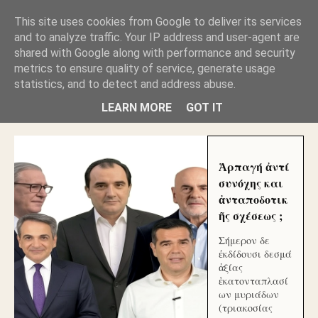
GLYFADAWEB: ΑΝΤΙ ΑΝΤΑΠΟΔΟΣΗΣ ΣΤΟΥΣ
This site uses cookies from Google to deliver its services
ΑΥΤΟΧΘΟΝΕΣ ΜΟΥ ΕΚΛΕΙΣΑΝ ΤΑ ΣΟΣΙΑΛ ΚΑΙ
and to analyze traffic. Your IP address and user-agent are
ΦΙΜΩΣΑΝ ΤΟ SITE. ΟΙ ΧΙΛΙΑΔΕΣ ΜΙΚΡΟΕΠΕΝΔΥΤΕΣ
ΕΠΕΝΔΥΣΑΤΕ ΓΙΑ ΛΕΗΛΑΣΙΑ ΚΑΙ ΕΓΚΛΗΜΑ ?
shared with Google along with performance and security
metrics to ensure quality of service, generate usage
statistics, and to detect and address abuse.
ΓΛΥΦΑΔΑ WEB |ΟΙ ΜΕΓΑΛΟΙ ΚΛΕΠΤΑΙ ΑΠΟ ΤΟ
ΜΙΚΡΟΝ ΑΠΑΓΟΥΣΙ
LEARN MORE
GOT IT
Ἁρπαγή ἀντί
συνόχης και
ἀνταποδοτικ
ῆς σχέσεως ;
Σήμερον δε
ἐκδίδουσι δεσμά
ἀξίας
ἑκατονταπλασί
ων μυριάδων
(τριακοσίας