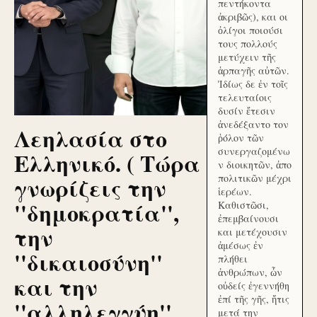
πεντήκοντα
ἀκριβῶς), και οι
ὀλίγοι ποιούσι
τους πολλούς
μετύχειν τῆς
ἁρπαγῆς αὐτῶν.
Ἰδίως δε ἐν τοῖς
τελευταίοις
δυσίν ἔτεσιν
ἀνεδέξαντο τον
Λεηλασία στο
ῥόλον τῶν
συνεργαζομένω
Ελληνικό. ( Τώρα
ν διοικητῶν, ἀπο
γνωρίζεις την
πολιτικῶν μέχρι
ἱερέων.
''δημοκρατία'',
Καθιστῶσι,
ἐπεμβαίνουσι
την
και μετέχουσιν
ἀμέσως ἐν
''δικαιοσύνη''
πλήθει
ἀνθρώπων, ὧν
και την
οὐδείς ἐγεννήθη
ἐπί τῆς γῆς, ἥτις
''αλληλεγγύη''
μετά την