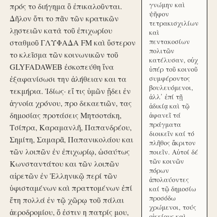
γνώμην καὶ
πρός το διήγημα ὃ ἐπικαλοῦνται.
ψῆφον
Δῆλον ὅτι το πᾶν τῶν κρατικῶν
τετρακισχιλίων
λῃστειῶν κατὰ τοῦ ἐπιχωρίου
καὶ
πεντακοσίων
σταθμοῦ ΓΛΥΦΑΔΑ FM καὶ ὕστερον
πολιτῶν
το κλεῖσμα τῶν κοινωνικῶν τοῦ
κατέλυσαν, οὐχ
GLYFADAWEB ἐσκοπεύθη ἵνα
ὑπέρ τοῦ κοινοῦ
ἐξαφανίσωσι την ἀλήθειαν και τα
συμφέροντος
βουλευόμενοι,
τεκμήρια. Ἰδίως· εἴ τις ὑμῶν ᾔδει ἐν
ἀλλ᾽ ἐπί τῇ
ἀγνοία χρόνου, προ δεκαετιῶν, τας
ἀδικίᾳ καὶ τῷ
δημοσίας προτάσεις Μητσοτάκη,
ἀφανεῖ τά
πράγματα
Τσίπρα, Καραμανλῆ, Παπανδρέου,
διοικεῖν καί τό
Σημίτη, Σαμαρᾶ, Παπανικολάου και
πλῆθος ἄκριτον
τῶν λοιπῶν ἐν ἐπιχωρίῳ, ὡσαύτως
ποιεῖν. Αὐτοί δέ
τῶν κοινῶν
Κωνσταντάτου και τῶν λοιπῶν
πόρων
αἱρετῶν ἐν Ἑλληνικῷ περί τῶν
ἀπολαύοντες
ὑφισταμένων καὶ πραττομένων ἐπί
καί τῷ δημοσίω
προσόδω
ἔτη πολλά ἐν τῷ χῶρῳ τοῦ πάλαι
χρώμενοι, τούς
ἀεροδρομίου, ὅ ἐστιν η πατρίς μου,
οἰκείους καὶ