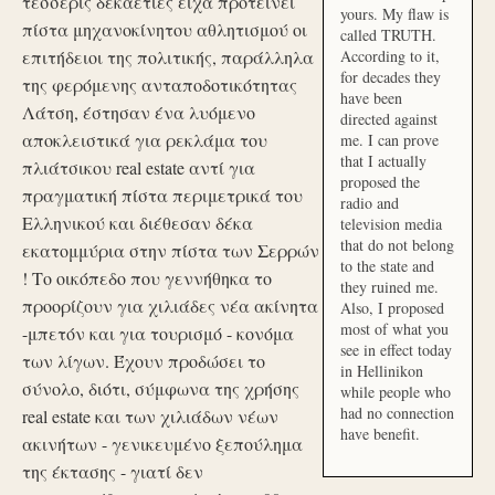
τέσσερις δεκαετίες είχα προτείνει
yours. My flaw is
πίστα μηχανοκίνητου αθλητισμού οι
called TRUTH.
επιτήδειοι της πολιτικής, παράλληλα
According to it,
for decades they
της φερόμενης ανταποδοτικότητας
have been
Λάτση, έστησαν ένα λυόμενο
directed against
αποκλειστικά για ρεκλάμα του
me. I can prove
that I actually
πλιάτσικου real estate αντί για
proposed the
πραγματική πίστα περιμετρικά του
radio and
Ελληνικού και διέθεσαν δέκα
television media
that do not belong
εκατομμύρια στην πίστα των Σερρών
to the state and
! Το οικόπεδο που γεννήθηκα το
they ruined me.
προορίζουν για χιλιάδες νέα ακίνητα
Also, I proposed
most of what you
-μπετόν και για τουρισμό - κονόμα
see in effect today
των λίγων. Έχουν προδώσει το
in Hellinikon
σύνολο, διότι, σύμφωνα της χρήσης
while people who
had no connection
real estate και των χιλιάδων νέων
have benefit.
ακινήτων - γενικευμένο ξεπούλημα
της έκτασης - γιατί δεν