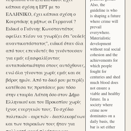
Also, the
κάποια σχέση η ΕΡΤ με το
guideline is who
ΕΛΛΗΝΙΚΟ, έχει κάποια σχέση ο
is shaping a future
Κουρτάκης η μήπως οι Γερμανοί ?
where crime will
prevail
Ειδικά ο Γιάννης Κωνσταντάτος
everywhere.
οφείλει πλέον να γνωρίζει ότι ''ουδείς
Materialistic
αναντικατάστατος'', ειδικά όταν όλα
development
without real social
από τους επενδυτές θα γινόντουσαν
cohesion and the
για εμάς εξασφαλίζοντας
achievements for
ανταποδοτικότητα στους αυτόχθονες,
which people
fought for
ενώ όλα γίνονται χωρίς εμάς και σε
centuries and shed
βάρος ημών. Από το δικό μου μετερίζι
much blood does
κατέθεσα τις προτάσεις μου τόσο
not ensure a
viable and healthy
στην εταιρία Λάτση όσο στον Δήμο
future. In a
Ελληνικού και τον Προκοπίου χωρίς
society where
ίχνος ενεργειών τους. Το σχέδιο
crime now
dominates on a
πολιτικών - αιρετών - διαπλεκομένων
daily basis, the
και των τσιρακίων τους ήταν για
bar is set either
πολλοστή φορά πλιάτσικο και