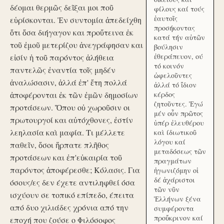
δέομαι θερμῶς δεῖξαι μοι ποῦ
φίλους καί τούς
ἑαυτοῖς
εὑρίσκονται. Ἐν συντομία ἀπεδείχθη
προσήκοντας
ὅτι ὅσα διήγαγον και προὔτεινα ἐκ
κατά τήν αὑτῶν
τοῦ ἐμοῦ μετερίζου ἀνεγράφησαν και
βούλησιν
ἐθεράπευον, ού
εἰσίν ἡ τοῦ παρόντος ἀλήθεια
τό κοινόν
παντελῶς ἐναντία τοῖς μηδέν
ὠφελοῦντες
ἀναλώσασιν, ἀλλά ἐπ' ἔτη πολλά
ἀλλά τό ἴδιον
ἀποφέρονται ἐκ τῶν ἐμῶν δημοσίων
κέρδος
ζητοῦντες. Ἐγώ
προτάσεων. Ὅπου οὐ χωροῦσιν οι
μέν οὖν πρῶτος
πρωτουργοί και αὐτόχθονες, ἐστίν
ὑπέρ ἐλευθέρου
λεηλασία καὶ μαφία. Τι μέλλετε
καὶ ίδιωτικοῦ
λόγου καί
παθεῖν, ὅσοι ἥρπατε πλῆθος
μεταδόσεως τῶν
προτάσεων και ἐπ'εὐκαιρία τοῦ
πραγμάτων
παρόντος ἀποφέρεσθε; Κόλασις. Για
ἠγωνιζόμην οἱ
δέ ἀχάριστοι
όσους/ες δεν έχετε αντιληφθεί όσα
τῶν νῦν
ισχύουν σε τοπικό επίπεδο, έπειτα
Ἑλλήνων ξένα
από δυο χιλιάδες χρόνια από την
συμφέροντα
προὔκρινον καί
εποχή που ζούσε ο Φιλόσοφος