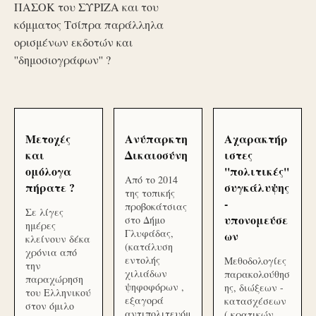
ΠΑΣΟΚ του ΣΥΡΙΖΑ και του
κόμματος Τσίπρα παράλληλα
ορισμένων εκδοτών και
''δημοσιογράφων'' ?
Μετοχές
Ανύπαρκτη
Αχαρακτήρ
και
Δικαιοσύνη
ιστες
ομόλογα
''πολιτικές''
Από το 2014
πήρατε ?
συγκάλυψης
της τοπικής
-
προβοκάτσιας
Σε λίγες
υπονομεύσε
στο Δήμο
ημέρες
Γλυφάδας,
ων
κλείνουν δέκα
(κατάλυση
χρόνια από
εντολής
Μεθοδολογίες
την
χιλιάδων
παρακολούθησ
παραχώρηση
ψηφοφόρων ,
ης, διώξεων -
του Ελληνικού
εξαγορά
κατασχέσεων
στον όμιλο
αντιπολιτευόμ
( κρατικών