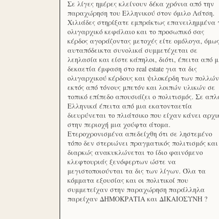
Σε λίγες ημέρες κλείνουν δέκα χρόνια από την
παραχώρηση του Ελληνικού στον όμιλο Λάτση.
Χιλιάδες στηρίξατε εμπράκτως επανειλημμένα 
ολιγαρχικό κεφάλαιο και το προσωπικό σας
κέρδος αγοράζοντας μετοχές είτε ομόλογα, όμω
αυταπόδεικτα συνολικά συμμετέχεται σε
λεηλασία και είστε κάπηλοι, διότι, έπειτα από μ
δεκαετία έμφαση στο real estate για τα δις
ολιγαρχικού κέρδους και ψιλοκέρδη των πολλών
εκτός από τόνους μπετόν και λοιπών υλικών σε
τοπικό επίπεδο απουσιάζει ο πολιτισμός. Σε απλ
Ελληνικά έπειτα από μια εκατονταετία
διευρύνεται το πλιάτσικο που είχαν κάνει αρχι
στην περιοχή μια χούφτα άτομα.
Ετεροχρονισμένα απεδείχθη ότι σε ληστεμένο
τόπο δεν στεριώνει πραγματικός πολιτισμός και
διαρκώς ανακυκλώνεται το ίδιο φαινόμενο
κλεφτουριάς ξενόφερτων ώστε να
μεγιστοποιούνται τα δις των λίγων. Όλα τα
κόμματα εξουσίας και οι πολιτικοί που
συμμετείχαν στην παραχώρηση παράλληλα
παρείχαν ΔΗΜΟΚΡΑΤΙΑ και ΔΙΚΑΙΟΣΥΝΗ ?