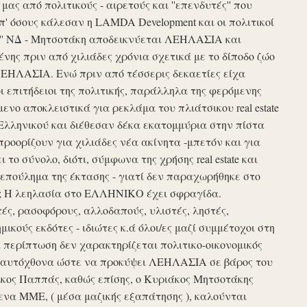
ς από πολιτικούς - αιρετούς και ''επενδυτές'' που
απ' όσους κάλεσαν η LAMDA Development και οι πολιτικοί
τυξη'' ΝΔ - Μητσοτάκη αποδεικνύεται ΛΕΗΛΑΣΙΑ και
νης πριν από χιλιάδες χρόνια σχετικά με το δίποδο ζώο
ΛΕΗΛΑΣΙΑ. Ενώ πριν από τέσσερις δεκαετίες είχα
ι επιτήδειοι της πολιτικής, παράλληλα της φερόμενης
νο αποκλειστικά για ρεκλάμα του πλιάτσικου real estate
Ελληνικού και διέθεσαν δέκα εκατομμύρια στην πίστα
προορίζουν για χιλιάδες νέα ακίνητα -μπετόν και για
το σύνολο, διότι, σύμφωνα της χρήσης real estate και
επούλημα της έκτασης - γιατί δεν παραχωρήθηκε στο
ές ; Η λεηλασία στο ΕΛΛΗΝΙΚΟ έχει σφραγίδα.
τές, ρασοφόρους, αλλοδαπούς, υλιστές, ληστές,
μικούς εκδότες - ιδιώτες κ.ά όλοι/ες μαζί συμμέτοχοι στη
περίπτωση δεν χαρακτηρίζεται πολιτικο-οικονομικός
ου αυτόχθονα ώστε να προκύψει ΛΕΗΛΑΣΙΑ σε βάρος του
ίκος Παππάς, καθώς επίσης, ο Κυριάκος Μητσοτάκης
να ΜΜΕ, ( μέσα μαζικής εξαπάτησης ), καλούνται