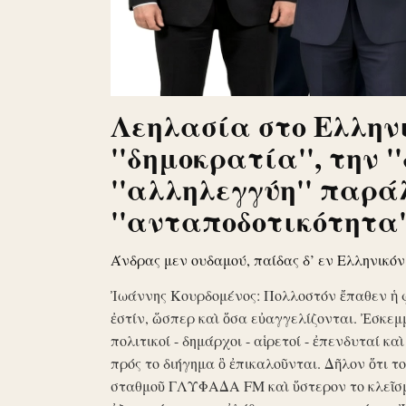
Λεηλασία στο Ελληνι
''δημοκρατία'', την '
''αλληλεγγύη'' παρά
''ανταποδοτικότητα''
Άνδρας μεν ουδαμού, παίδας δ’ εν Ελληνικό
Ἰωάννης Κουρδομένος: Πολλοστόν ἔπαθεν ἡ 
ἐστίν, ὥσπερ καὶ ὅσα εὐαγγελίζονται. Ἐσκεμ
πολιτικοί - δημάρχοι - αἱρετοί - ἐπενδυταί κα
πρός το διήγημα ὃ ἐπικαλοῦνται. Δῆλον ὅτι 
σταθμοῦ ΓΛΥΦΑΔΑ FM καὶ ὕστερον το κλεῖσ