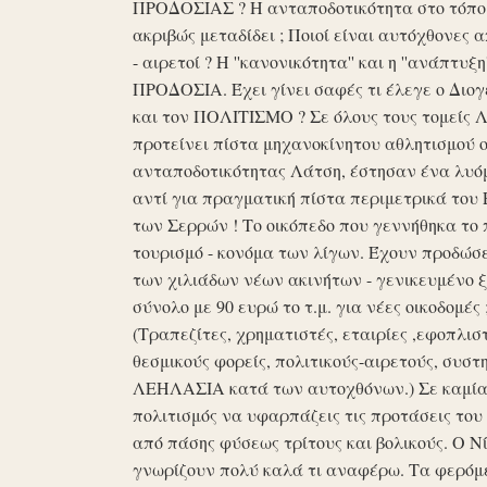
ΠΡΟΔΟΣΙΑΣ ? Η ανταποδοτικότητα στο τόπο μα
ακριβώς μεταδίδει ; Ποιοί είναι αυτόχθονες 
- αιρετοί ? Η ''κανονικότητα'' και η ''ανάπ
ΠΡΟΔΟΣΙΑ. Έχει γίνει σαφές τι έλεγε ο Διογέ
και τον ΠΟΛΙΤΙΣΜΟ ? Σε όλους τους τομείς 
προτείνει πίστα μηχανοκίνητου αθλητισμού ο
ανταποδοτικότητας Λάτση, έστησαν ένα λυόμε
αντί για πραγματική πίστα περιμετρικά του 
των Σερρών ! Το οικόπεδο που γεννήθηκα το 
τουρισμό - κονόμα των λίγων. Έχουν προδώσει 
των χιλιάδων νέων ακινήτων - γενικευμένο ξ
σύνολο με 90 ευρώ το τ.μ. για νέες οικοδομ
(Τραπεζίτες, χρηματιστές, εταιρίες ,εφοπλισ
θεσμικούς φορείς, πολιτικούς-αιρετούς, συστη
ΛΕΗΛΑΣΙΑ κατά των αυτοχθόνων.) Σε καμία 
πολιτισμός να υφαρπάζεις τις προτάσεις τ
από πάσης φύσεως τρίτους και βολικούς. Ο Ν
γνωρίζουν πολύ καλά τι αναφέρω. Τα φερόμε