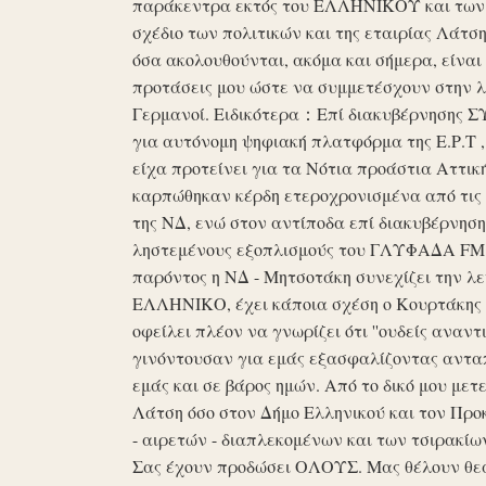
παράκεντρα εκτός του ΕΛΛΗΝΙΚΟΥ και των ό
σχέδιο των πολιτικών και της εταιρίας Λάτ
όσα ακολουθούνται, ακόμα και σήμερα, είναι σ
προτάσεις μου ώστε να συμμετέσχουν στην λε
Γερμανοί. Ειδικότερα：Επί διακυβέρνησης ΣΥΡ
για αυτόνομη ψηφιακή πλατφόρμα της Ε.Ρ.Τ ,
είχα προτείνει για τα Νότια προάστια Αττικ
καρπώθηκαν κέρδη ετεροχρονισμένα από τις 
της ΝΔ, ενώ στον αντίποδα επί διακυβέρνη
ληστεμένους εξοπλισμούς του ΓΛΥΦΑΔΑ FM στ
παρόντος η ΝΔ - Μητσοτάκη συνεχίζει την λ
ΕΛΛΗΝΙΚΟ, έχει κάποια σχέση ο Κουρτάκης η
οφείλει πλέον να γνωρίζει ότι ''ουδείς αναντ
γινόντουσαν για εμάς εξασφαλίζοντας ανταπ
εμάς και σε βάρος ημών. Από το δικό μου μετ
Λάτση όσο στον Δήμο Ελληνικού και τον Προκ
- αιρετών - διαπλεκομένων και των τσιρακίω
Σας έχουν προδώσει ΟΛΟΥΣ. Μας θέλουν θε