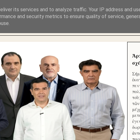
ΜΟΥ ΕΚΛΕΙΣΑΝ ΤΑ ΣΟΣΙΑΛ ΚΑΙ ΦΙΜΩΣΑΝ ΤΟ SITE. ΟΙ 
liver its services and to analyze traffic. Your IP address and us
rmance and security metrics to ensure quality of service, gene
buse.
 ΑΠΟ ΤΟ ΜΙΚΡΟΝ ΑΠΑΓΟΥΣΙ
Ἁρ
σχέ
Σήμ
ἑκα
πεν
πολ
τοῖ
τῶν
μέχ
μετ
ἐγε
δωρ
ἀντ
παρ