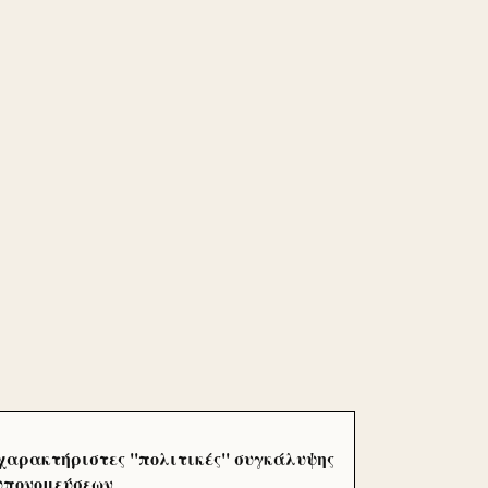
χαρακτήριστες ''πολιτικές'' συγκάλυψης
 υπονομεύσεων