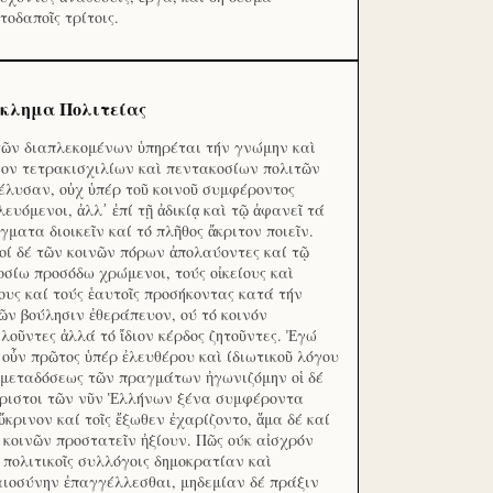
τοδαποῖς τρίτοις.
κλημα Πολιτείας
τῶν διαπλεκομένων ὑπηρέται τήν γνώμην καὶ
ον τετρακισχιλίων καὶ πεντακοσίων πολιτῶν
έλυσαν, οὐχ ὑπέρ τοῦ κοινοῦ συμφέροντος
λευόμενοι, ἀλλ᾽ ἐπί τῇ ἀδικίᾳ καὶ τῷ ἀφανεῖ τά
γματα διοικεῖν καί τό πλῆθος ἄκριτον ποιεῖν.
οί δέ τῶν κοινῶν πόρων ἀπολαύοντες καί τῷ
οσίω προσόδω χρώμενοι, τούς οἰκείους καὶ
ους καί τούς ἑαυτοῖς προσήκοντας κατά τήν
ῶν βούλησιν ἐθεράπευον, ού τό κοινόν
λοῦντες ἀλλά τό ἴδιον κέρδος ζητοῦντες. Ἐγώ
 οὖν πρῶτος ὑπέρ ἐλευθέρου καὶ ίδιωτικοῦ λόγου
 μεταδόσεως τῶν πραγμάτων ἠγωνιζόμην οἱ δέ
ριστοι τῶν νῦν Ἑλλήνων ξένα συμφέροντα
ὔκρινον καί τοῖς ἔξωθεν ἐχαρίζοντο, ἅμα δέ καί
 κοινῶν προστατεῖν ἠξίουν. Πῶς ούκ αἰσχρόν
ς πολιτικοῖς συλλόγοις δημοκρατίαν καὶ
αιοσύνην ἐπαγγέλλεσθαι, μηδεμίαν δέ πράξιν