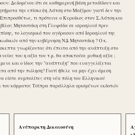
υν: Δεδομένου ότι σε καθημερινή βάση μεταδίδουν και
τήματα την επίσκεψη Λάτση στο Μαξίμου γιατί δεν την
πιπροσθέτως, τι πρότεινε ο Κυριάκος στον Σ.Λάτση και
ης βίλας Μητσοτάκη στη Γλυφάδα σε ισραηλινό πριν
ίσης, το λογισμικό που αγόρασαν από Ισραηλινό της
κωδικών από την κυβέρνηση ΝΔ Μητσοτάκη ? Ο κ.
σκεπτα γνωρίζοντας ότι έπειτα από την ανάπτυξη στο
ενείας του η αξία του τ.μ. θα αποκτούσε μυθική αξία ;
μενε και ο ίδιος την ''ανάπτυξη'' που ευαγγελίζεται
τα από την πώληση? Γιατί ήθελε να μην έχει άμεση
να είστε συμπολίτες στη νέα πόλη του Ελληνικού
ι του κόμματος Τσίπρα παράλληλα ορισμένων εκδοτών
Ανύπαρκτη Δικαιοσύνη
Α
-