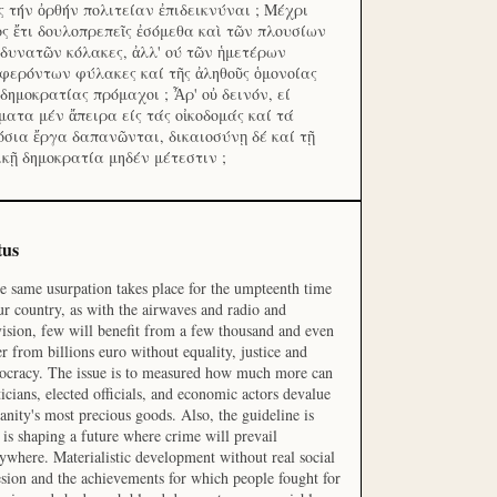
ς τήν ὀρθήν πολιτείαν ἐπιδεικνύναι ; Μέχρι
ος ἔτι δουλοπρεπεῖς ἐσόμεθα καὶ τῶν πλουσίων
 δυνατῶν κόλακες, ἀλλ' ού τῶν ἡμετέρων
φερόντων φύλακες καί τῆς ἀληθοῦς ὁμονοίας
 δημοκρατίας πρόμαχοι ; Ἆρ' οὐ δεινόν, εί
ματα μέν ἄπειρα είς τάς οἰκοδομάς καί τά
όσια ἔργα δαπανῶνται, δικαιοσύνῃ δέ καί τῇ
ικῇ δημοκρατία μηδέν μέτεστιν ;
tus
he same usurpation takes place for the umpteenth time
ur country, as with the airwaves and radio and
vision, few will benefit from a few thousand and even
r from billions euro without equality, justice and
cracy. The issue is to measured how much more can
ticians, elected officials, and economic actors devalue
nity's most precious goods. Also, the guideline is
is shaping a future where crime will prevail
ywhere. Materialistic development without real social
sion and the achievements for which people fought for