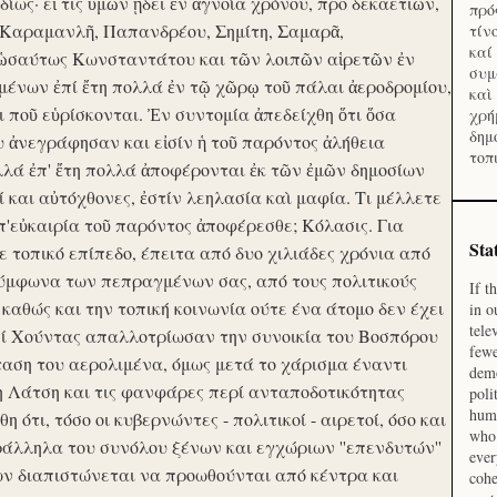
ίως· εἴ τις ὑμῶν ᾔδει ἐν ἀγνοία χρόνου, προ δεκαετιῶν,
πρό
 Καραμανλῆ, Παπανδρέου, Σημίτη, Σαμαρᾶ,
τίν
καί
 ὡσαύτως Κωνσταντάτου και τῶν λοιπῶν αἱρετῶν ἐν
συμ
ένων ἐπί ἔτη πολλά ἐν τῷ χῶρῳ τοῦ πάλαι ἀεροδρομίου,
καὶ
οι ποῦ εὑρίσκονται. Ἐν συντομία ἀπεδείχθη ὅτι ὅσα
χρή
δημ
υ ἀνεγράφησαν και εἰσίν ἡ τοῦ παρόντος ἀλήθεια
τοπ
λλά ἐπ' ἔτη πολλά ἀποφέρονται ἐκ τῶν ἐμῶν δημοσίων
και αὐτόχθονες, ἐστίν λεηλασία καὶ μαφία. Τι μέλλετε
π'εὐκαιρία τοῦ παρόντος ἀποφέρεσθε; Κόλασις. Για
Sta
ε τοπικό επίπεδο, έπειτα από δυο χιλιάδες χρόνια από
σύμφωνα των πεπραγμένων σας, από τους πολιτικούς
If t
 καθώς και την τοπική κοινωνία ούτε ένα άτομο δεν έχει
in o
tele
Επί Χούντας απαλλοτρίωσαν την συνοικία του Βοσπόρου
fewe
ταση του αερολιμένα, όμως μετά το χάρισμα έναντι
demo
η Λάτση και τις φανφάρες περί ανταποδοτικότητας
poli
huma
ότι, τόσο οι κυβερνώντες - πολιτικοί - αιρετοί, όσο και
who 
ράλληλα του συνόλου ξένων και εγχώριων ''επενδυτών''
ever
ν διαπιστώνεται να προωθούνται από κέντρα και
cohe