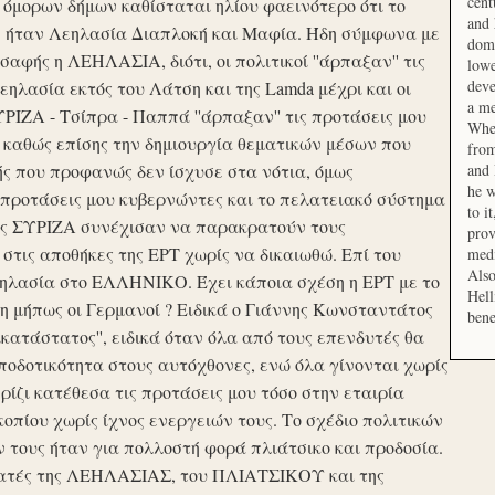
cent
μορων δήμων καθίσταται ηλίου φαεινότερο ότι το
and 
ση ήταν Λεηλασία Διαπλοκή και Μαφία. Ήδη σύμφωνα με
domi
αφής η ΛΕΗΛΑΣΙΑ, διότι, οι πολιτικοί ''άρπαξαν'' τις
lowe
deve
ηλασία εκτός του Λάτση και της Lamda μέχρι και οι
a me
ΙΖΑ - Τσίπρα - Παππά ''άρπαξαν'' τις προτάσεις μου
When
 καθώς επίσης την δημιουργία θεματικών μέσων που
from
ής που προφανώς δεν ίσχυσε στα νότια, όμως
and 
he w
προτάσεις μου κυβερνώντες και το πελατειακό σύστημα
to i
σης ΣΥΡΙΖΑ συνέχισαν να παρακρατούν τους
prov
ις αποθήκες της ΕΡΤ χωρίς να δικαιωθώ. Επί του
medi
Also
εηλασία στο ΕΛΛΗΝΙΚΟ. Έχει κάποια σχέση η ΕΡΤ με το
Hell
 μήπως οι Γερμανοί ? Ειδικά ο Γιάννης Κωνσταντάτος
bene
ικατάστατος'', ειδικά όταν όλα από τους επενδυτές θα
οδοτικότητα στους αυτόχθονες, ενώ όλα γίνονται χωρίς
ερίζι κατέθεσα τις προτάσεις μου τόσο στην εταιρία
οπίου χωρίς ίχνος ενεργειών τους. Το σχέδιο πολιτικών
ν τους ήταν για πολλοστή φορά πλιάτσικο και προδοσία.
ατές της ΛΕΗΛΑΣΙΑΣ, του ΠΛΙΑΤΣΙΚΟΥ και της