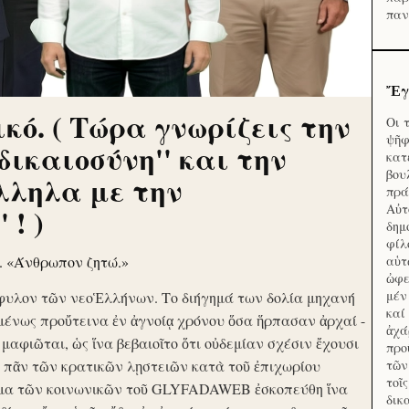
παν
Ἔγ
κό. ( Τώρα γνωρίζεις την
Οι 
ψῆφ
'δικαιοσύνη'' και την
κατ
βου
λληλα με την
πρά
Αὐτ
 ! )
δημ
φίλ
ν. «Άνθρωπον ζητώ.»
αὑτ
ὠφε
μέν
φυλον τῶν νεοἙλλήνων. Το διήγημά των δολία μηχανή
καί
μένως προὔτεινα ἐν ἀγνοίᾳ χρόνου ὅσα ἥρπασαν ἀρχαί -
ἀχά
ὶ μαφιῶται, ὡς ἵνα βεβαιοῖτο ὅτι οὐδεμίαν σχέσιν ἔχουσι
προ
το πᾶν τῶν κρατικῶν λῃστειῶν κατὰ τοῦ ἐπιχωρίου
τῶν
τοῖ
μα τῶν κοινωνικῶν τοῦ GLYFADAWEB ἐσκοπεύθη ἵνα
δικ