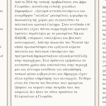
Από το 2014 της τοπικής προβοκάτσιας στο Δήμο
Γλυφάδας, (κατάλυση εντολής χιλιάδων
Με
το
ψηφοφόρων , εξαγορά αντιπολιτευόμενων και
κα
αναρίθμητα ''γαλάζια'' ρουσφέτια), η φερόμενη
κω
ς
δικαιοσύνη της χώρας μας συγκαλύπτει το
απ
πολιτικό και κρατικό έγκλημα. Στον αντίποδα επί
πο
ια
δεκαετίες είχαν πάντα συμμετοχή στις κρατικές
κα
ληστείες παράλληλα με τα ρουσφέτια ΝΔ και
πρ
ΠΑΣΟΚ, επίορκους υπαλλήλους και βαλτούς
αυ
αστυνομικούς. Από την δεκαετία του 70 κατά την
εξ
ά
οποία πρωτοστάτησα στα ερτζιανά κύματα
αν
πολιτεία και πολιτικοί υπονόμευαν την
πα
κά
πραγματική δημοκρατική και αξιακή μετεξέλιξη
δ
στην περιοχή μας. Ενώ πρότεινα εμπράκτως σε
γυ
ανύποπτο χρόνο όσα απαιτούνται στην περιοχή
υπ
μας και σύννομα κατέθεσα για αδειοδότηση
χρ
τοπικού μέσου κυβερνώντες και δήμαρχοι είχαν
πα
άλλα σχέδια υπηρέτησης των ολιγαρχών. Το θέμα
το
είναι ότι έπειτα του θανάτου τους ορισμένοι
ότ
ζήτησαν να ταφούν στην πατρίδα τους που
πα
ασφαλώς δεν ήταν τα νότια προάστια το
πε
Ελληνικό και η Γλυφάδα.
μπ
ακ