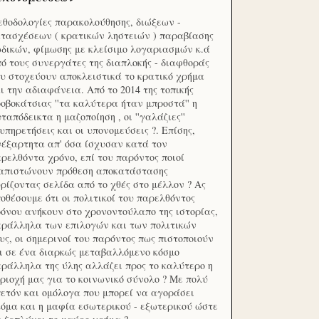
θοδολογίες παρακολούθησης, διώξεων -
τασχέσεων ( κρατικών ληστειών ) παραβίασης
δικών, φίμωσης με κλείσιμο λογαριασμών κ.ά
ό τους συνεργάτες της διαπλοκής - διαφθοράς
υ στοχεύουν αποκλειστικά το κρατικό χρήμα
ι την αδιαφάνεια. Από το 2014 της τοπικής
οβοκάτσιας ''τα καλύτερα ήταν μπροστά'' η
ταπόδεικτα η μαζοποίηση , οι ''γαλάζιες''
υπηρετήσεις και οι υπονομεύσεις ?. Επίσης,
έξαρτητα απ' όσα ίσχυσαν κατά τον
ρελθόντα χρόνο, επί του παρόντος ποιοί
ιαπιστώνουν πρόθεση αποκατάστασης
ρίζοντας σελίδα από το χθές στο μέλλον ? Ας
οθέσουμε ότι οι πολιτικοί του παρελθόντος
όνου ανήκουν στο χρονοντούλαπο της ιστορίας,
ράλληλα των επιλογών και των πολιτικών
υς, οι σημερινοί του παρόντος πως πιστοποιούν
ι σε ένα διαρκώς μεταβαλλόμενο κόσμο
ράλληλα της ύλης αλλάζει προς το καλύτερο η
ριοχή μας για το κοινωνικό σύνολο ? Με πολύ
ετόν και ομόλογα που μπορεί να αγοράσει
όμα και η μαφία εσωτερικού - εξωτερικού ώστε