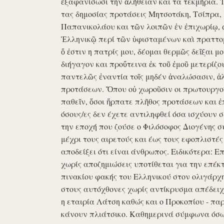
ἐξαφανίσωσι την ἀλήθειαν και τα τεκμήρια. Ἰδ
τας δημοσίας προτάσεις Μητσοτάκη, Τσίπρα,
Παπανικολάου και τῶν λοιπῶν ἐν ἐπιχωρίῳ,
Ἑλληνικῷ περί τῶν ὑφισταμένων καὶ πραττομ
ὅ ἐστιν η πατρίς μου, δέομαι θερμῶς δεῖξαι μ
διήγαγον και προὔτεινα ἐκ τοῦ ἐμοῦ μετερίζο
παντελῶς ἐναντία τοῖς μηδέν ἀναλώσασιν, ἀ
προτάσεων. Ὅπου οὐ χωροῦσιν οι πρωτουργοί 
παθεῖν, ὅσοι ἥρπατε πλῆθος προτάσεων και ἐ
όσους/ες δεν έχετε αντιληφθεί όσα ισχύουν σ
την εποχή που ζούσε ο Φιλόσοφος Διογένης 
μέχρι τους αιρετούς και έως τους εφοπλιστές
αποδείξει ότι είναι άνθρωπος. Ειδικότερα: 
χωρίς αποζημιώσεις υποτίθεται για την επέκ
πινακίου φακής του Ελληνικού στον ολιγάρχ
στους αυτόχθονες χωρίς αντίκρυσμα απέδειχθη 
η εταιρία Λάτση καθώς και ο Προκοπίου - πα
κάνουν πλιάτσικο. Καθημερινά σύμφωνα όσω