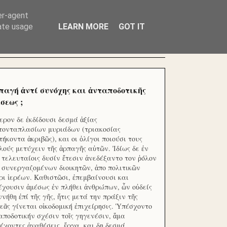
ΧΙΛΙΑΔΕΣ ΜΙΚΡΟΕΠΕΝΔΥΤΕΣ ΕΠΕΝΔΥΣΑΤΕ ΓΙΑ
er-agent
rate usage
LEARN MORE
GOT IT
παγή ἀντί συνόχης και ἀνταποδοτικῆς
σεως ;
ερον δε ἐκδίδουσι δεσμά ἀξίας
τονταπλασίων μυριάδων (τριακοσίας
τήκοντα ἀκριβῶς), και οι ὀλίγοι ποιούσι τους
λούς μετύχειν τῆς ἁρπαγῆς αὐτῶν. Ἰδίως δε ἐν
ς τελευταίοις δυσίν ἔτεσιν ἀνεδέξαντο τον ῥόλον
 συνεργαζομένων διοικητῶν, ἀπο πολιτικῶν
ρι ἱερέων. Καθιστῶσι, ἐπεμβαίνουσι και
έχουσιν ἀμέσως ἐν πλήθει ἀνθρώπων, ὧν οὐδείς
ννήθη ἐπί τῆς γῆς, ἥτις μετά την πράξιν τῆς
εᾶς γίνεται οἰκοδομική ἐπιχείρησις. Ὑπέσχοντο
αποδοτικήν σχέσιν τοῖς γηγενέσιν, ἅμα
έχοντες ἀναθέσεις, ἔργα, και δη δεσμά