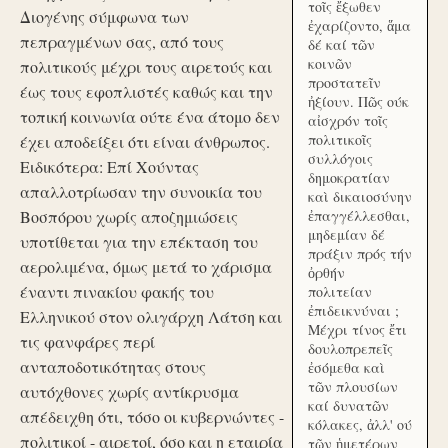
τοῖς ἔξωθεν
Διογένης σύμφωνα των
ἐχαρίζοντο, ἅμα
πεπραγμένων σας, από τους
δέ καί τῶν
κοινῶν
πολιτικούς μέχρι τους αιρετούς και
προστατεῖν
έως τους εφοπλιστές καθώς και την
ἠξίουν. Πῶς ούκ
τοπική κοινωνία ούτε ένα άτομο δεν
αἰσχρόν τοῖς
πολιτικοῖς
έχει αποδείξει ότι είναι άνθρωπος.
συλλόγοις
Ειδικότερα: Επί Χούντας
δημοκρατίαν
απαλλοτρίωσαν την συνοικία του
καὶ δικαιοσύνην
Βοσπόρου χωρίς αποζημιώσεις
ἐπαγγέλλεσθαι,
μηδεμίαν δέ
υποτίθεται για την επέκταση του
πράξιν πρός τήν
αερολιμένα, όμως μετά το χάρισμα
ὀρθήν
έναντι πινακίου φακής του
πολιτείαν
ἐπιδεικνύναι ;
Ελληνικού στον ολιγάρχη Λάτση και
Μέχρι τίνος ἔτι
τις φανφάρες περί
δουλοπρεπεῖς
ανταποδοτικότητας στους
ἐσόμεθα καὶ
τῶν πλουσίων
αυτόχθονες χωρίς αντίκρυσμα
καί δυνατῶν
απέδειχθη ότι, τόσο οι κυβερνώντες -
κόλακες, ἀλλ' ού
πολιτικοί - αιρετοί, όσο και η εταιρία
τῶν ἡμετέρων