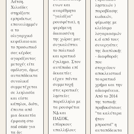
Λάτση.
ενων και
ληστειών )
Χιλιάδες
αναρίθμητα
παραβίασης
στηρίξατε
''γαλάζια''
κωδικών,
εμπράκτως
ρουσφέτια), η
φίμωσης με
επανειλημμέν
φερόμενη
κλείσιμο
α το
δικαιοσύνη
λογαριασμών
ολιγαρχικό
της χώρας μας
κ.ά από τους
κεφάλαιο και
συγκαλύπτει
συνεργάτες
το προσωπικό
το πολιτικό
της διαπλοκής
σας κέρδος
και κρατικό
- διαφθοράς
αγοράζοντας
έγκλημα. Στον
που
μετοχές είτε
αντίποδα επί
στοχεύουν
ομόλογα, όμως
δεκαετίες
αποκλειστικά
αυταπόδεικτα
είχαν πάντα
το κρατικό
συνολικά
συμμετοχή
χρήμα και την
συμμετέχεται
στις κρατικές
αδιαφάνεια.
σε λεηλασία
ληστείες
Από το 2014
και είστε
παράλληλα με
της τοπικής
κάπηλοι, διότι,
τα ρουσφέτια
προβοκάτσιας
έπειτα από
ΝΔ και
''τα καλύτερα
μια δεκαετία
ΠΑΣΟΚ,
ήταν
έμφαση στο
επίορκους
μπροστά'' η
real estate για
υπαλλήλους
αυταπόδεικτα
τα δις