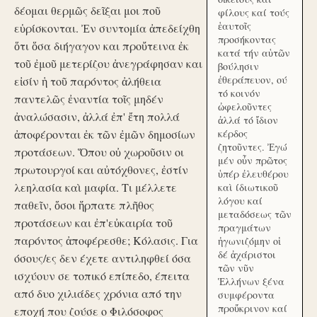
δέομαι θερμῶς δεῖξαι μοι ποῦ
φίλους καί τούς
ἑαυτοῖς
εὑρίσκονται. Ἐν συντομία ἀπεδείχθη
προσήκοντας
ὅτι ὅσα διήγαγον και προὔτεινα ἐκ
κατά τήν αὑτῶν
τοῦ ἐμοῦ μετερίζου ἀνεγράφησαν και
βούλησιν
ἐθεράπευον, ού
εἰσίν ἡ τοῦ παρόντος ἀλήθεια
τό κοινόν
παντελῶς ἐναντία τοῖς μηδέν
ὠφελοῦντες
ἀναλώσασιν, ἀλλά ἐπ' ἔτη πολλά
ἀλλά τό ἴδιον
ἀποφέρονται ἐκ τῶν ἐμῶν δημοσίων
κέρδος
ζητοῦντες. Ἐγώ
προτάσεων. Ὅπου οὐ χωροῦσιν οι
μέν οὖν πρῶτος
πρωτουργοί και αὐτόχθονες, ἐστίν
ὑπέρ ἐλευθέρου
λεηλασία καὶ μαφία. Τι μέλλετε
καὶ ίδιωτικοῦ
λόγου καί
παθεῖν, ὅσοι ἥρπατε πλῆθος
μεταδόσεως τῶν
προτάσεων και ἐπ'εὐκαιρία τοῦ
πραγμάτων
παρόντος ἀποφέρεσθε; Κόλασις. Για
ἠγωνιζόμην οἱ
δέ ἀχάριστοι
όσους/ες δεν έχετε αντιληφθεί όσα
τῶν νῦν
ισχύουν σε τοπικό επίπεδο, έπειτα
Ἑλλήνων ξένα
από δυο χιλιάδες χρόνια από την
συμφέροντα
προὔκρινον καί
εποχή που ζούσε ο Φιλόσοφος