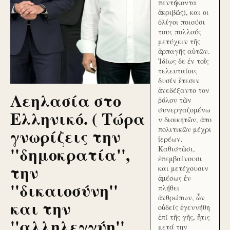
πεντήκοντα
ἀκριβῶς), και οι
ὀλίγοι ποιούσι
τους πολλούς
μετύχειν τῆς
ἁρπαγῆς αὐτῶν.
Ἰδίως δε ἐν τοῖς
τελευταίοις
δυσίν ἔτεσιν
ἀνεδέξαντο τον
Λεηλασία στο
ῥόλον τῶν
συνεργαζομένω
Ελληνικό. ( Τώρα
ν διοικητῶν, ἀπο
γνωρίζεις την
πολιτικῶν μέχρι
ἱερέων.
''δημοκρατία'',
Καθιστῶσι,
ἐπεμβαίνουσι
την
και μετέχουσιν
ἀμέσως ἐν
''δικαιοσύνη''
πλήθει
ἀνθρώπων, ὧν
και την
οὐδείς ἐγεννήθη
ἐπί τῆς γῆς, ἥτις
''αλληλεγγύη''
μετά την