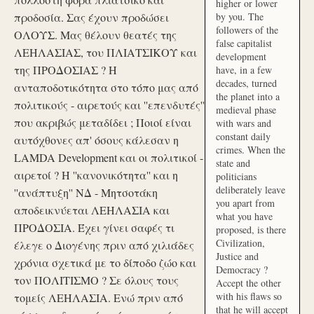
higher or lower
προδοσία. Σας έχουν προδώσει
by you. The
followers of the
ΟΛΟΥΣ. Μας θέλουν θεατές της
false capitalist
ΛΕΗΛΑΣΙΑΣ, του ΠΛΙΑΤΣΙΚΟΥ και
development
της ΠΡΟΔΟΣΙΑΣ ? Η
have, in a few
decades, turned
ανταποδοτικότητα στο τόπο μας από
the planet into a
πολιτικούς - αιρετούς και ''επενδυτές''
medieval phase
που ακριβώς μεταδίδει ; Ποιοί είναι
with wars and
constant daily
αυτόχθονες απ' όσους κάλεσαν η
crimes. When the
LAMDA Development και οι πολιτικοί -
state and
αιρετοί ? Η ''κανονικότητα'' και η
politicians
deliberately leave
''ανάπτυξη'' ΝΔ - Μητσοτάκη
you apart from
αποδεικνύεται ΛΕΗΛΑΣΙΑ και
what you have
ΠΡΟΔΟΣΙΑ. Έχει γίνει σαφές τι
proposed, is there
Civilization,
έλεγε ο Διογένης πριν από χιλιάδες
Justice and
χρόνια σχετικά με το δίποδο ζώο και
Democracy ?
τον ΠΟΛΙΤΙΣΜΟ ? Σε όλους τους
Accept the other
with his flaws so
τομείς ΛΕΗΛΑΣΙΑ. Ενώ πριν από
that he will accept