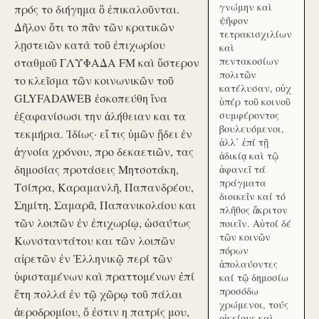
γνώμην καὶ
πρός το διήγημα ὃ ἐπικαλοῦνται.
ψῆφον
Δῆλον ὅτι το πᾶν τῶν κρατικῶν
τετρακισχιλίων
λῃστειῶν κατὰ τοῦ ἐπιχωρίου
καὶ
πεντακοσίων
σταθμοῦ ΓΛΥΦΑΔΑ FM καὶ ὕστερον
πολιτῶν
το κλεῖσμα τῶν κοινωνικῶν τοῦ
κατέλυσαν, οὐχ
GLYFADAWEB ἐσκοπεύθη ἵνα
ὑπέρ τοῦ κοινοῦ
ἐξαφανίσωσι την ἀλήθειαν και τα
συμφέροντος
βουλευόμενοι,
τεκμήρια. Ἰδίως· εἴ τις ὑμῶν ᾔδει ἐν
ἀλλ᾽ ἐπί τῇ
ἀγνοία χρόνου, προ δεκαετιῶν, τας
ἀδικίᾳ καὶ τῷ
δημοσίας προτάσεις Μητσοτάκη,
ἀφανεῖ τά
πράγματα
Τσίπρα, Καραμανλῆ, Παπανδρέου,
διοικεῖν καί τό
Σημίτη, Σαμαρᾶ, Παπανικολάου και
πλῆθος ἄκριτον
τῶν λοιπῶν ἐν ἐπιχωρίῳ, ὡσαύτως
ποιεῖν. Αὐτοί δέ
τῶν κοινῶν
Κωνσταντάτου και τῶν λοιπῶν
πόρων
αἱρετῶν ἐν Ἑλληνικῷ περί τῶν
ἀπολαύοντες
ὑφισταμένων καὶ πραττομένων ἐπί
καί τῷ δημοσίω
προσόδω
ἔτη πολλά ἐν τῷ χῶρῳ τοῦ πάλαι
χρώμενοι, τούς
ἀεροδρομίου, ὅ ἐστιν η πατρίς μου,
οἰκείους καὶ