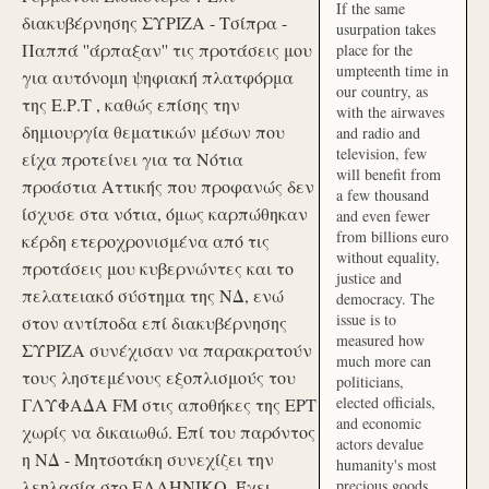
If the same
διακυβέρνησης ΣΥΡΙΖΑ - Τσίπρα -
usurpation takes
Παππά ''άρπαξαν'' τις προτάσεις μου
place for the
umpteenth time in
για αυτόνομη ψηφιακή πλατφόρμα
our country, as
της Ε.Ρ.Τ , καθώς επίσης την
with the airwaves
δημιουργία θεματικών μέσων που
and radio and
television, few
είχα προτείνει για τα Νότια
will benefit from
προάστια Αττικής που προφανώς δεν
a few thousand
ίσχυσε στα νότια, όμως καρπώθηκαν
and even fewer
from billions euro
κέρδη ετεροχρονισμένα από τις
without equality,
προτάσεις μου κυβερνώντες και το
justice and
πελατειακό σύστημα της ΝΔ, ενώ
democracy. The
issue is to
στον αντίποδα επί διακυβέρνησης
measured how
ΣΥΡΙΖΑ συνέχισαν να παρακρατούν
much more can
τους ληστεμένους εξοπλισμούς του
politicians,
elected officials,
ΓΛΥΦΑΔΑ FM στις αποθήκες της ΕΡΤ
and economic
χωρίς να δικαιωθώ. Επί του παρόντος
actors devalue
η ΝΔ - Μητσοτάκη συνεχίζει την
humanity's most
λεηλασία στο ΕΛΛΗΝΙΚΟ. Έχει
precious goods.