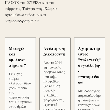
ΠΑΣΟΚ του ΣΥΡΙΖΑ και του
κόμματος Τσίπρα παράλληλα
ορισμένων εκδοτών και
''δημοσιογράφων'' ?
Μετοχές
Ανύπαρκτη
Αχαρακτήρ
και
Δικαιοσύνη
ιστες
ομόλογα
''πολιτικές''
Από το 2014
πήρατε ?
συγκάλυψης
της τοπικής
-
προβοκάτσιας
Σε λίγες
υπονομεύσε
στο Δήμο
ημέρες
Γλυφάδας,
ων
κλείνουν δέκα
(κατάλυση
χρόνια από
εντολής
Μεθοδολογίες
την
χιλιάδων
παρακολούθησ
παραχώρηση
ψηφοφόρων ,
ης, διώξεων -
του Ελληνικού
εξαγορά
κατασχέσεων
στον όμιλο
αντιπολιτευόμ
( κρατικών