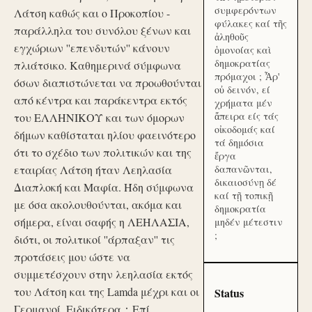
συμφερόντων
Λάτση καθώς και ο Προκοπίου -
φύλακες καί τῆς
παράλληλα του συνόλου ξένων και
ἀληθοῦς
εγχώριων ''επενδυτών'' κάνουν
ὁμονοίας καὶ
δημοκρατίας
πλιάτσικο. Καθημερινά σύμφωνα
πρόμαχοι ; Ἆρ'
όσων διαπιστώνεται να προωθούνται
οὐ δεινόν, εί
από κέντρα και παράκεντρα εκτός
χρήματα μέν
ἄπειρα είς τάς
του ΕΛΛΗΝΙΚΟΥ και των όμορων
οἰκοδομάς καί
δήμων καθίσταται ηλίου φαεινότερο
τά δημόσια
ότι το σχέδιο των πολιτικών και της
ἔργα
εταιρίας Λάτση ήταν Λεηλασία
δαπανῶνται,
δικαιοσύνῃ δέ
Διαπλοκή και Μαφία. Ήδη σύμφωνα
καί τῇ τοπικῇ
με όσα ακολουθούνται, ακόμα και
δημοκρατία
σήμερα, είναι σαφής η ΛΕΗΛΑΣΙΑ,
μηδέν μέτεστιν
;
διότι, οι πολιτικοί ''άρπαξαν'' τις
προτάσεις μου ώστε να
συμμετέσχουν στην λεηλασία εκτός
του Λάτση και της Lamda μέχρι και οι
Status
Γερμανοί. Ειδικότερα：Επί