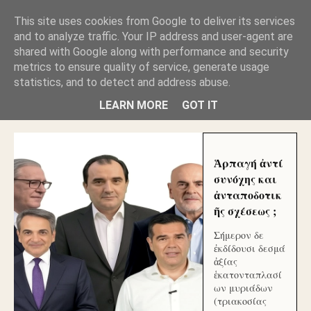
GLYFADAWEB: ΑΝΤΙ ΑΝΤΑΠΟΔΟΣΗΣ ΣΤΟΥΣ
This site uses cookies from Google to deliver its services
ΑΥΤΟΧΘΟΝΕΣ ΜΟΥ ΕΚΛΕΙΣΑΝ ΤΑ ΣΟΣΙΑΛ ΚΑΙ
and to analyze traffic. Your IP address and user-agent are
ΦΙΜΩΣΑΝ ΤΟ SITE. ΟΙ ΧΙΛΙΑΔΕΣ ΜΙΚΡΟΕΠΕΝΔΥΤΕΣ
ΕΠΕΝΔΥΣΑΤΕ ΓΙΑ ΛΕΗΛΑΣΙΑ ΚΑΙ ΕΓΚΛΗΜΑ ?
shared with Google along with performance and security
metrics to ensure quality of service, generate usage
statistics, and to detect and address abuse.
ΓΛΥΦΑΔΑ WEB |ΟΙ ΜΕΓΑΛΟΙ ΚΛΕΠΤΑΙ ΑΠΟ ΤΟ
ΜΙΚΡΟΝ ΑΠΑΓΟΥΣΙ
LEARN MORE
GOT IT
Ἁρπαγή ἀντί
συνόχης και
ἀνταποδοτικ
ῆς σχέσεως ;
Σήμερον δε
ἐκδίδουσι δεσμά
ἀξίας
ἑκατονταπλασί
ων μυριάδων
(τριακοσίας