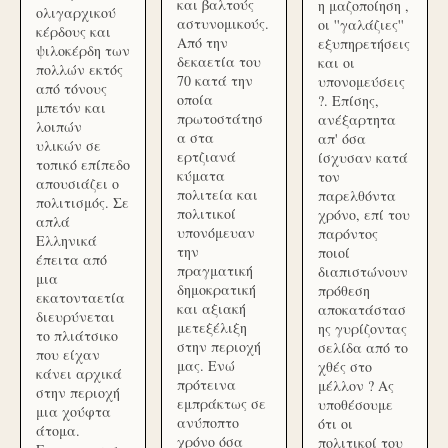
και βαλτούς
η μαζοποίηση ,
ολιγαρχικού
αστυνομικούς.
οι ''γαλάζιες''
κέρδους και
Από την
εξυπηρετήσεις
ψιλοκέρδη των
δεκαετία του
και οι
πολλών εκτός
70 κατά την
υπονομεύσεις
από τόνους
οποία
?. Επίσης,
μπετόν και
πρωτοστάτησ
ανέξαρτητα
λοιπών
α στα
απ' όσα
υλικών σε
ερτζιανά
ίσχυσαν κατά
τοπικό επίπεδο
κύματα
τον
απουσιάζει ο
πολιτεία και
παρελθόντα
πολιτισμός. Σε
πολιτικοί
χρόνο, επί του
απλά
υπονόμευαν
παρόντος
Ελληνικά
την
ποιοί
έπειτα από
πραγματική
διαπιστώνουν
μια
δημοκρατική
πρόθεση
εκατονταετία
και αξιακή
αποκατάστασ
διευρύνεται
μετεξέλιξη
ης γυρίζοντας
το πλιάτσικο
στην περιοχή
σελίδα από το
που είχαν
μας. Ενώ
χθές στο
κάνει αρχικά
πρότεινα
μέλλον ? Ας
στην περιοχή
εμπράκτως σε
υποθέσουμε
μια χούφτα
ανύποπτο
ότι οι
άτομα.
χρόνο όσα
πολιτικοί του