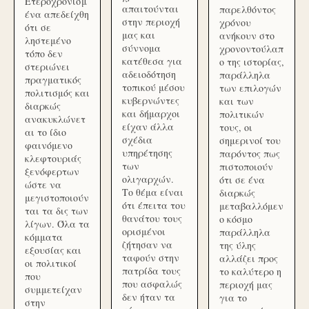
Ετεροχρονισμ
απαιτούνται
παρελθόντος
ένα απεδείχθη
στην περιοχή
χρόνου
ότι σε
μας και
ανήκουν στο
ληστεμένο
σύννομα
χρονοντούλαπ
τόπο δεν
κατέθεσα για
ο της ιστορίας,
στεριώνει
αδειοδότηση
παράλληλα
πραγματικός
τοπικού μέσου
των επιλογών
πολιτισμός και
κυβερνώντες
και των
διαρκώς
και δήμαρχοι
πολιτικών
ανακυκλώνετ
είχαν άλλα
τους, οι
αι το ίδιο
σχέδια
σημερινοί του
φαινόμενο
υπηρέτησης
παρόντος πως
κλεφτουριάς
των
πιστοποιούν
ξενόφερτων
ολιγαρχών.
ότι σε ένα
ώστε να
Το θέμα είναι
διαρκώς
μεγιστοποιούν
ότι έπειτα του
μεταβαλλόμεν
ται τα δις των
θανάτου τους
ο κόσμο
λίγων. Όλα τα
ορισμένοι
παράλληλα
κόμματα
ζήτησαν να
της ύλης
εξουσίας και
ταφούν στην
αλλάζει προς
οι πολιτικοί
πατρίδα τους
το καλύτερο η
που
που ασφαλώς
περιοχή μας
συμμετείχαν
δεν ήταν τα
για το
στην