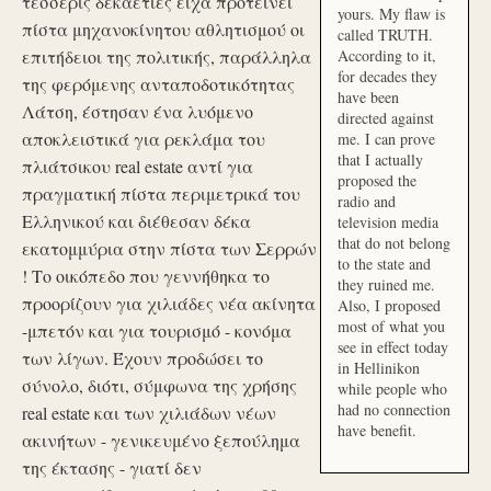
τέσσερις δεκαετίες είχα προτείνει
yours. My flaw is
πίστα μηχανοκίνητου αθλητισμού οι
called TRUTH.
επιτήδειοι της πολιτικής, παράλληλα
According to it,
for decades they
της φερόμενης ανταποδοτικότητας
have been
Λάτση, έστησαν ένα λυόμενο
directed against
αποκλειστικά για ρεκλάμα του
me. I can prove
that I actually
πλιάτσικου real estate αντί για
proposed the
πραγματική πίστα περιμετρικά του
radio and
Ελληνικού και διέθεσαν δέκα
television media
that do not belong
εκατομμύρια στην πίστα των Σερρών
to the state and
! Το οικόπεδο που γεννήθηκα το
they ruined me.
προορίζουν για χιλιάδες νέα ακίνητα
Also, I proposed
most of what you
-μπετόν και για τουρισμό - κονόμα
see in effect today
των λίγων. Έχουν προδώσει το
in Hellinikon
σύνολο, διότι, σύμφωνα της χρήσης
while people who
had no connection
real estate και των χιλιάδων νέων
have benefit.
ακινήτων - γενικευμένο ξεπούλημα
της έκτασης - γιατί δεν