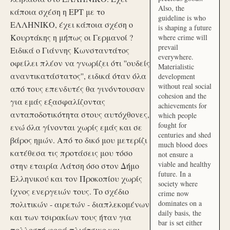
Also, the
κάποια σχέση η ΕΡΤ με το
guideline is who
ΕΛΛΗΝΙΚΟ, έχει κάποια σχέση ο
is shaping a future
Κουρτάκης η μήπως οι Γερμανοί ?
where crime will
prevail
Ειδικά ο Γιάννης Κωνσταντάτος
everywhere.
οφείλει πλέον να γνωρίζει ότι ''ουδείς
Materialistic
αναντικατάστατος'', ειδικά όταν όλα
development
without real social
από τους επενδυτές θα γινόντουσαν
cohesion and the
για εμάς εξασφαλίζοντας
achievements for
ανταποδοτικότητα στους αυτόχθονες,
which people
fought for
ενώ όλα γίνονται χωρίς εμάς και σε
centuries and shed
βάρος ημών. Από το δικό μου μετερίζι
much blood does
κατέθεσα τις προτάσεις μου τόσο
not ensure a
viable and healthy
στην εταιρία Λάτση όσο στον Δήμο
future. In a
Ελληνικού και τον Προκοπίου χωρίς
society where
ίχνος ενεργειών τους. Το σχέδιο
crime now
dominates on a
πολιτικών - αιρετών - διαπλεκομένων
daily basis, the
και των τσιρακίων τους ήταν για
bar is set either
πολλοστή φορά πλιάτσικο και