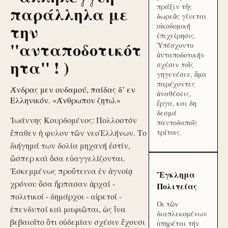
πράξιν τῆς
παράλληλα με
δωρεᾶς γίνεται
την
οἰκοδομική
ἐπιχείρησις.
''ανταποδοτικότ
Ὑπέσχοντο
ἀνταποδοτικήν
ητα'' ! )
σχέσιν τοῖς
γηγενέσιν, ἅμα
παρέχοντες
Άνδρας μεν ουδαμού, παίδας δ’ εν
ἀναθέσεις,
Ελληνικόν. «Άνθρωπον ζητώ.»
ἔργα, και δη
δεσμά
Ἰωάννης Κουρδομένος: Πολλοστόν
παντοδαποῖς
ἔπαθεν ἡ φυλον τῶν νεοἙλλήνων. Το
τρίτοις.
διήγημά των δολία μηχανή ἐστίν,
ὥσπερ καὶ ὅσα εὐαγγελίζονται.
Ἐσκεμμένως προὔτεινα ἐν ἀγνοίᾳ
Ἔγκλημα
χρόνου ὅσα ἥρπασαν ἀρχαί -
Πολιτείας
πολιτικοί - δημάρχοι - αἱρετοί -
Οι τῶν
ἐπενδυταί καὶ μαφιῶται, ὡς ἵνα
διαπλεκομένων
βεβαιοῖτο ὅτι οὐδεμίαν σχέσιν ἔχουσι
ὑπηρέται τήν