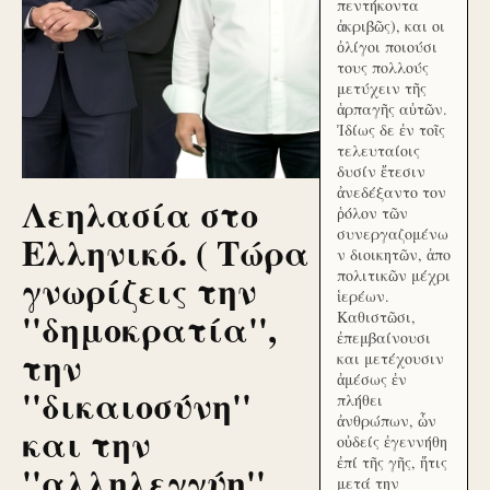
πεντήκοντα
ἀκριβῶς), και οι
ὀλίγοι ποιούσι
τους πολλούς
μετύχειν τῆς
ἁρπαγῆς αὐτῶν.
Ἰδίως δε ἐν τοῖς
τελευταίοις
δυσίν ἔτεσιν
ἀνεδέξαντο τον
Λεηλασία στο
ῥόλον τῶν
συνεργαζομένω
Ελληνικό. ( Τώρα
ν διοικητῶν, ἀπο
γνωρίζεις την
πολιτικῶν μέχρι
ἱερέων.
''δημοκρατία'',
Καθιστῶσι,
ἐπεμβαίνουσι
την
και μετέχουσιν
ἀμέσως ἐν
''δικαιοσύνη''
πλήθει
ἀνθρώπων, ὧν
και την
οὐδείς ἐγεννήθη
ἐπί τῆς γῆς, ἥτις
''αλληλεγγύη''
μετά την