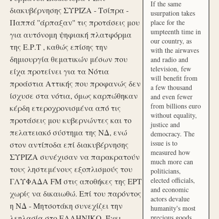
If the same
διακυβέρνησης ΣΥΡΙΖΑ - Τσίπρα -
usurpation takes
Παππά ''άρπαξαν'' τις προτάσεις μου
place for the
umpteenth time in
για αυτόνομη ψηφιακή πλατφόρμα
our country, as
της Ε.Ρ.Τ , καθώς επίσης την
with the airwaves
δημιουργία θεματικών μέσων που
and radio and
television, few
είχα προτείνει για τα Νότια
will benefit from
προάστια Αττικής που προφανώς δεν
a few thousand
ίσχυσε στα νότια, όμως καρπώθηκαν
and even fewer
from billions euro
κέρδη ετεροχρονισμένα από τις
without equality,
προτάσεις μου κυβερνώντες και το
justice and
πελατειακό σύστημα της ΝΔ, ενώ
democracy. The
issue is to
στον αντίποδα επί διακυβέρνησης
measured how
ΣΥΡΙΖΑ συνέχισαν να παρακρατούν
much more can
τους ληστεμένους εξοπλισμούς του
politicians,
elected officials,
ΓΛΥΦΑΔΑ FM στις αποθήκες της ΕΡΤ
and economic
χωρίς να δικαιωθώ. Επί του παρόντος
actors devalue
η ΝΔ - Μητσοτάκη συνεχίζει την
humanity's most
λεηλασία στο ΕΛΛΗΝΙΚΟ. Έχει
precious goods.