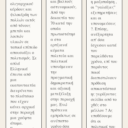
και βαλτούς
η μαζοποίηση ,
ολιγαρχικού
αστυνομικούς.
οι ''γαλάζιες''
κέρδους και
Από την
εξυπηρετήσεις
ψιλοκέρδη των
δεκαετία του
και οι
πολλών εκτός
70 κατά την
υπονομεύσεις
από τόνους
οποία
?. Επίσης,
μπετόν και
πρωτοστάτησ
ανέξαρτητα
λοιπών
α στα
απ' όσα
υλικών σε
ερτζιανά
ίσχυσαν κατά
τοπικό επίπεδο
κύματα
τον
απουσιάζει ο
πολιτεία και
παρελθόντα
πολιτισμός. Σε
πολιτικοί
χρόνο, επί του
απλά
υπονόμευαν
παρόντος
Ελληνικά
την
ποιοί
έπειτα από
πραγματική
διαπιστώνουν
μια
δημοκρατική
πρόθεση
εκατονταετία
και αξιακή
αποκατάστασ
διευρύνεται
μετεξέλιξη
ης γυρίζοντας
το πλιάτσικο
στην περιοχή
σελίδα από το
που είχαν
μας. Ενώ
χθές στο
κάνει αρχικά
πρότεινα
μέλλον ? Ας
στην περιοχή
εμπράκτως σε
υποθέσουμε
μια χούφτα
ανύποπτο
ότι οι
άτομα.
χρόνο όσα
πολιτικοί του