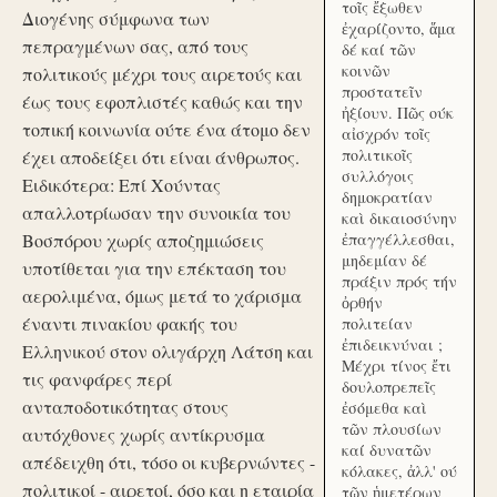
τοῖς ἔξωθεν
Διογένης σύμφωνα των
ἐχαρίζοντο, ἅμα
πεπραγμένων σας, από τους
δέ καί τῶν
κοινῶν
πολιτικούς μέχρι τους αιρετούς και
προστατεῖν
έως τους εφοπλιστές καθώς και την
ἠξίουν. Πῶς ούκ
τοπική κοινωνία ούτε ένα άτομο δεν
αἰσχρόν τοῖς
πολιτικοῖς
έχει αποδείξει ότι είναι άνθρωπος.
συλλόγοις
Ειδικότερα: Επί Χούντας
δημοκρατίαν
απαλλοτρίωσαν την συνοικία του
καὶ δικαιοσύνην
Βοσπόρου χωρίς αποζημιώσεις
ἐπαγγέλλεσθαι,
μηδεμίαν δέ
υποτίθεται για την επέκταση του
πράξιν πρός τήν
αερολιμένα, όμως μετά το χάρισμα
ὀρθήν
έναντι πινακίου φακής του
πολιτείαν
ἐπιδεικνύναι ;
Ελληνικού στον ολιγάρχη Λάτση και
Μέχρι τίνος ἔτι
τις φανφάρες περί
δουλοπρεπεῖς
ανταποδοτικότητας στους
ἐσόμεθα καὶ
τῶν πλουσίων
αυτόχθονες χωρίς αντίκρυσμα
καί δυνατῶν
απέδειχθη ότι, τόσο οι κυβερνώντες -
κόλακες, ἀλλ' ού
πολιτικοί - αιρετοί, όσο και η εταιρία
τῶν ἡμετέρων