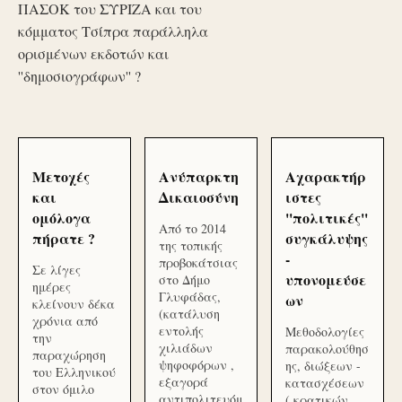
ΠΑΣΟΚ του ΣΥΡΙΖΑ και του
κόμματος Τσίπρα παράλληλα
ορισμένων εκδοτών και
''δημοσιογράφων'' ?
Μετοχές
Ανύπαρκτη
Αχαρακτήρ
και
Δικαιοσύνη
ιστες
ομόλογα
''πολιτικές''
Από το 2014
πήρατε ?
συγκάλυψης
της τοπικής
-
προβοκάτσιας
Σε λίγες
υπονομεύσε
στο Δήμο
ημέρες
Γλυφάδας,
ων
κλείνουν δέκα
(κατάλυση
χρόνια από
εντολής
Μεθοδολογίες
την
χιλιάδων
παρακολούθησ
παραχώρηση
ψηφοφόρων ,
ης, διώξεων -
του Ελληνικού
εξαγορά
κατασχέσεων
στον όμιλο
αντιπολιτευόμ
( κρατικών