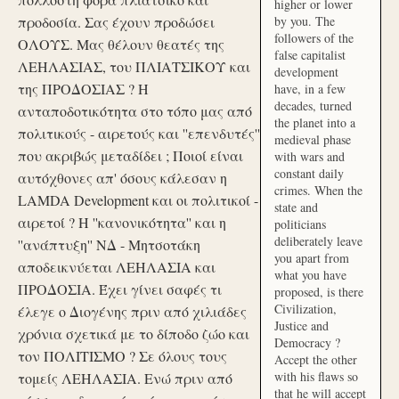
higher or lower
προδοσία. Σας έχουν προδώσει
by you. The
followers of the
ΟΛΟΥΣ. Μας θέλουν θεατές της
false capitalist
ΛΕΗΛΑΣΙΑΣ, του ΠΛΙΑΤΣΙΚΟΥ και
development
της ΠΡΟΔΟΣΙΑΣ ? Η
have, in a few
decades, turned
ανταποδοτικότητα στο τόπο μας από
the planet into a
πολιτικούς - αιρετούς και ''επενδυτές''
medieval phase
που ακριβώς μεταδίδει ; Ποιοί είναι
with wars and
constant daily
αυτόχθονες απ' όσους κάλεσαν η
crimes. When the
LAMDA Development και οι πολιτικοί -
state and
αιρετοί ? Η ''κανονικότητα'' και η
politicians
deliberately leave
''ανάπτυξη'' ΝΔ - Μητσοτάκη
you apart from
αποδεικνύεται ΛΕΗΛΑΣΙΑ και
what you have
ΠΡΟΔΟΣΙΑ. Έχει γίνει σαφές τι
proposed, is there
Civilization,
έλεγε ο Διογένης πριν από χιλιάδες
Justice and
χρόνια σχετικά με το δίποδο ζώο και
Democracy ?
τον ΠΟΛΙΤΙΣΜΟ ? Σε όλους τους
Accept the other
with his flaws so
τομείς ΛΕΗΛΑΣΙΑ. Ενώ πριν από
that he will accept