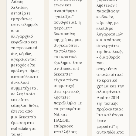
Λάτση.
ενων και
ληστειών )
Χιλιάδες
αναρίθμητα
παραβίασης
στηρίξατε
''γαλάζια''
κωδικών,
εμπράκτως
ρουσφέτια), η
φίμωσης με
επανειλημμέν
φερόμενη
κλείσιμο
α το
δικαιοσύνη
λογαριασμών
ολιγαρχικό
της χώρας μας
κ.ά από τους
κεφάλαιο και
συγκαλύπτει
συνεργάτες
το προσωπικό
το πολιτικό
της διαπλοκής
σας κέρδος
και κρατικό
- διαφθοράς
αγοράζοντας
έγκλημα. Στον
που
μετοχές είτε
αντίποδα επί
στοχεύουν
ομόλογα, όμως
δεκαετίες
αποκλειστικά
αυταπόδεικτα
είχαν πάντα
το κρατικό
συνολικά
συμμετοχή
χρήμα και την
συμμετέχεται
στις κρατικές
αδιαφάνεια.
σε λεηλασία
ληστείες
Από το 2014
και είστε
παράλληλα με
της τοπικής
κάπηλοι, διότι,
τα ρουσφέτια
προβοκάτσιας
έπειτα από
ΝΔ και
''τα καλύτερα
μια δεκαετία
ΠΑΣΟΚ,
ήταν
έμφαση στο
επίορκους
μπροστά'' η
real estate για
υπαλλήλους
αυταπόδεικτα
τα δις