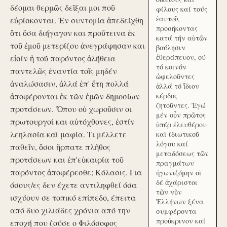
δέομαι θερμῶς δεῖξαι μοι ποῦ
φίλους καί τούς
ἑαυτοῖς
εὑρίσκονται. Ἐν συντομία ἀπεδείχθη
προσήκοντας
ὅτι ὅσα διήγαγον και προὔτεινα ἐκ
κατά τήν αὑτῶν
τοῦ ἐμοῦ μετερίζου ἀνεγράφησαν και
βούλησιν
ἐθεράπευον, ού
εἰσίν ἡ τοῦ παρόντος ἀλήθεια
τό κοινόν
παντελῶς ἐναντία τοῖς μηδέν
ὠφελοῦντες
ἀναλώσασιν, ἀλλά ἐπ' ἔτη πολλά
ἀλλά τό ἴδιον
ἀποφέρονται ἐκ τῶν ἐμῶν δημοσίων
κέρδος
ζητοῦντες. Ἐγώ
προτάσεων. Ὅπου οὐ χωροῦσιν οι
μέν οὖν πρῶτος
πρωτουργοί και αὐτόχθονες, ἐστίν
ὑπέρ ἐλευθέρου
λεηλασία καὶ μαφία. Τι μέλλετε
καὶ ίδιωτικοῦ
λόγου καί
παθεῖν, ὅσοι ἥρπατε πλῆθος
μεταδόσεως τῶν
προτάσεων και ἐπ'εὐκαιρία τοῦ
πραγμάτων
παρόντος ἀποφέρεσθε; Κόλασις. Για
ἠγωνιζόμην οἱ
δέ ἀχάριστοι
όσους/ες δεν έχετε αντιληφθεί όσα
τῶν νῦν
ισχύουν σε τοπικό επίπεδο, έπειτα
Ἑλλήνων ξένα
από δυο χιλιάδες χρόνια από την
συμφέροντα
προὔκρινον καί
εποχή που ζούσε ο Φιλόσοφος