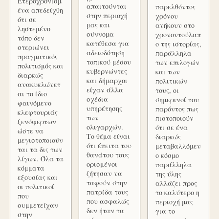
Ετεροχρονισμ
απαιτούνται
παρελθόντος
ένα απεδείχθη
στην περιοχή
χρόνου
ότι σε
μας και
ανήκουν στο
ληστεμένο
σύννομα
χρονοντούλαπ
τόπο δεν
κατέθεσα για
ο της ιστορίας,
στεριώνει
αδειοδότηση
παράλληλα
πραγματικός
τοπικού μέσου
των επιλογών
πολιτισμός και
κυβερνώντες
και των
διαρκώς
και δήμαρχοι
πολιτικών
ανακυκλώνετ
είχαν άλλα
τους, οι
αι το ίδιο
σχέδια
σημερινοί του
φαινόμενο
υπηρέτησης
παρόντος πως
κλεφτουριάς
των
πιστοποιούν
ξενόφερτων
ολιγαρχών.
ότι σε ένα
ώστε να
Το θέμα είναι
διαρκώς
μεγιστοποιούν
ότι έπειτα του
μεταβαλλόμεν
ται τα δις των
θανάτου τους
ο κόσμο
λίγων. Όλα τα
ορισμένοι
παράλληλα
κόμματα
ζήτησαν να
της ύλης
εξουσίας και
ταφούν στην
αλλάζει προς
οι πολιτικοί
πατρίδα τους
το καλύτερο η
που
που ασφαλώς
περιοχή μας
συμμετείχαν
δεν ήταν τα
για το
στην