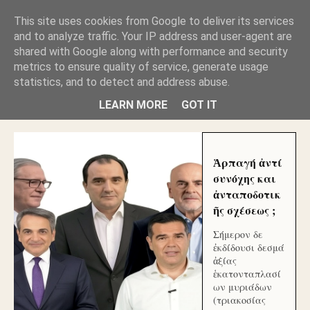
GLYFADAWEB: ΑΝΤΙ ΑΝΤΑΠΟΔΟΣΗΣ ΣΤΟΥΣ
This site uses cookies from Google to deliver its services
ΑΥΤΟΧΘΟΝΕΣ ΜΟΥ ΕΚΛΕΙΣΑΝ ΤΑ ΣΟΣΙΑΛ ΚΑΙ
and to analyze traffic. Your IP address and user-agent are
ΦΙΜΩΣΑΝ ΤΟ SITE. ΟΙ ΧΙΛΙΑΔΕΣ ΜΙΚΡΟΕΠΕΝΔΥΤΕΣ
ΕΠΕΝΔΥΣΑΤΕ ΓΙΑ ΛΕΗΛΑΣΙΑ ΚΑΙ ΕΓΚΛΗΜΑ ?
shared with Google along with performance and security
metrics to ensure quality of service, generate usage
statistics, and to detect and address abuse.
ΓΛΥΦΑΔΑ WEB |ΟΙ ΜΕΓΑΛΟΙ ΚΛΕΠΤΑΙ ΑΠΟ ΤΟ
ΜΙΚΡΟΝ ΑΠΑΓΟΥΣΙ
LEARN MORE
GOT IT
Ἁρπαγή ἀντί
συνόχης και
ἀνταποδοτικ
ῆς σχέσεως ;
Σήμερον δε
ἐκδίδουσι δεσμά
ἀξίας
ἑκατονταπλασί
ων μυριάδων
(τριακοσίας