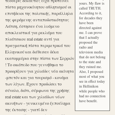
τέσσερις δεκαετίες είχα προτείνει
yours. My flaw is
πίστα μηχανοκίνητου αθλητισμού οι
called TRUTH.
επιτήδειοι της πολιτικής, παράλληλα
According to it,
for decades they
της φερόμενης ανταποδοτικότητας
have been
Λάτση, έστησαν ένα λυόμενο
directed against
αποκλειστικά για ρεκλάμα του
me. I can prove
that I actually
πλιάτσικου real estate αντί για
proposed the
πραγματική πίστα περιμετρικά του
radio and
Ελληνικού και διέθεσαν δέκα
television media
that do not belong
εκατομμύρια στην πίστα των Σερρών
to the state and
! Το οικόπεδο που γεννήθηκα το
they ruined me.
προορίζουν για χιλιάδες νέα ακίνητα
Also, I proposed
most of what you
-μπετόν και για τουρισμό - κονόμα
see in effect today
των λίγων. Έχουν προδώσει το
in Hellinikon
σύνολο, διότι, σύμφωνα της χρήσης
while people who
had no connection
real estate και των χιλιάδων νέων
have benefit.
ακινήτων - γενικευμένο ξεπούλημα
της έκτασης - γιατί δεν