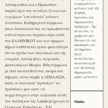
συμφερόντων
Λάτση καθώς και ο Προκοπίου -
φύλακες καί τῆς
παράλληλα του συνόλου ξένων και
ἀληθοῦς
εγχώριων ''επενδυτών'' κάνουν
ὁμονοίας καὶ
δημοκρατίας
πλιάτσικο. Καθημερινά σύμφωνα
πρόμαχοι ; Ἆρ'
όσων διαπιστώνεται να προωθούνται
οὐ δεινόν, εί
από κέντρα και παράκεντρα εκτός
χρήματα μέν
ἄπειρα είς τάς
του ΕΛΛΗΝΙΚΟΥ και των όμορων
οἰκοδομάς καί
δήμων καθίσταται ηλίου φαεινότερο
τά δημόσια
ότι το σχέδιο των πολιτικών και της
ἔργα
εταιρίας Λάτση ήταν Λεηλασία
δαπανῶνται,
δικαιοσύνῃ δέ
Διαπλοκή και Μαφία. Ήδη σύμφωνα
καί τῇ τοπικῇ
με όσα ακολουθούνται, ακόμα και
δημοκρατία
σήμερα, είναι σαφής η ΛΕΗΛΑΣΙΑ,
μηδέν μέτεστιν
;
διότι, οι πολιτικοί ''άρπαξαν'' τις
προτάσεις μου ώστε να
συμμετέσχουν στην λεηλασία εκτός
του Λάτση και της Lamda μέχρι και οι
Status
Γερμανοί. Ειδικότερα：Επί