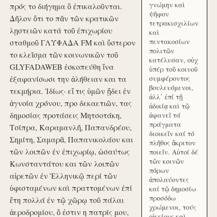
γνώμην καὶ
πρός το διήγημα ὃ ἐπικαλοῦνται.
ψῆφον
Δῆλον ὅτι το πᾶν τῶν κρατικῶν
τετρακισχιλίων
λῃστειῶν κατὰ τοῦ ἐπιχωρίου
καὶ
πεντακοσίων
σταθμοῦ ΓΛΥΦΑΔΑ FM καὶ ὕστερον
πολιτῶν
το κλεῖσμα τῶν κοινωνικῶν τοῦ
κατέλυσαν, οὐχ
GLYFADAWEB ἐσκοπεύθη ἵνα
ὑπέρ τοῦ κοινοῦ
ἐξαφανίσωσι την ἀλήθειαν και τα
συμφέροντος
βουλευόμενοι,
τεκμήρια. Ἰδίως· εἴ τις ὑμῶν ᾔδει ἐν
ἀλλ᾽ ἐπί τῇ
ἀγνοία χρόνου, προ δεκαετιῶν, τας
ἀδικίᾳ καὶ τῷ
δημοσίας προτάσεις Μητσοτάκη,
ἀφανεῖ τά
πράγματα
Τσίπρα, Καραμανλῆ, Παπανδρέου,
διοικεῖν καί τό
Σημίτη, Σαμαρᾶ, Παπανικολάου και
πλῆθος ἄκριτον
τῶν λοιπῶν ἐν ἐπιχωρίῳ, ὡσαύτως
ποιεῖν. Αὐτοί δέ
τῶν κοινῶν
Κωνσταντάτου και τῶν λοιπῶν
πόρων
αἱρετῶν ἐν Ἑλληνικῷ περί τῶν
ἀπολαύοντες
ὑφισταμένων καὶ πραττομένων ἐπί
καί τῷ δημοσίω
προσόδω
ἔτη πολλά ἐν τῷ χῶρῳ τοῦ πάλαι
χρώμενοι, τούς
ἀεροδρομίου, ὅ ἐστιν η πατρίς μου,
οἰκείους καὶ