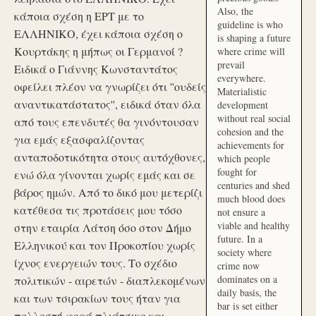
Also, the
κάποια σχέση η ΕΡΤ με το
guideline is who
ΕΛΛΗΝΙΚΟ, έχει κάποια σχέση ο
is shaping a future
Κουρτάκης η μήπως οι Γερμανοί ?
where crime will
prevail
Ειδικά ο Γιάννης Κωνσταντάτος
everywhere.
οφείλει πλέον να γνωρίζει ότι ''ουδείς
Materialistic
αναντικατάστατος'', ειδικά όταν όλα
development
without real social
από τους επενδυτές θα γινόντουσαν
cohesion and the
για εμάς εξασφαλίζοντας
achievements for
ανταποδοτικότητα στους αυτόχθονες,
which people
fought for
ενώ όλα γίνονται χωρίς εμάς και σε
centuries and shed
βάρος ημών. Από το δικό μου μετερίζι
much blood does
κατέθεσα τις προτάσεις μου τόσο
not ensure a
viable and healthy
στην εταιρία Λάτση όσο στον Δήμο
future. In a
Ελληνικού και τον Προκοπίου χωρίς
society where
ίχνος ενεργειών τους. Το σχέδιο
crime now
dominates on a
πολιτικών - αιρετών - διαπλεκομένων
daily basis, the
και των τσιρακίων τους ήταν για
bar is set either
πολλοστή φορά πλιάτσικο και