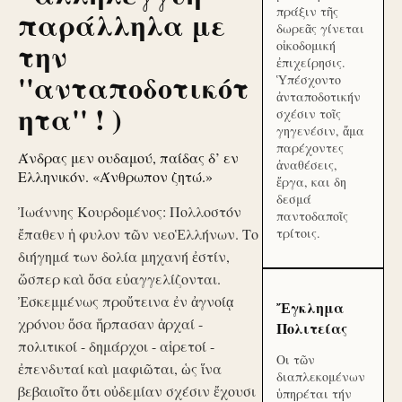
πράξιν τῆς
παράλληλα με
δωρεᾶς γίνεται
την
οἰκοδομική
ἐπιχείρησις.
''ανταποδοτικότ
Ὑπέσχοντο
ἀνταποδοτικήν
ητα'' ! )
σχέσιν τοῖς
γηγενέσιν, ἅμα
παρέχοντες
Άνδρας μεν ουδαμού, παίδας δ’ εν
ἀναθέσεις,
Ελληνικόν. «Άνθρωπον ζητώ.»
ἔργα, και δη
δεσμά
Ἰωάννης Κουρδομένος: Πολλοστόν
παντοδαποῖς
ἔπαθεν ἡ φυλον τῶν νεοἙλλήνων. Το
τρίτοις.
διήγημά των δολία μηχανή ἐστίν,
ὥσπερ καὶ ὅσα εὐαγγελίζονται.
Ἐσκεμμένως προὔτεινα ἐν ἀγνοίᾳ
Ἔγκλημα
χρόνου ὅσα ἥρπασαν ἀρχαί -
Πολιτείας
πολιτικοί - δημάρχοι - αἱρετοί -
Οι τῶν
ἐπενδυταί καὶ μαφιῶται, ὡς ἵνα
διαπλεκομένων
βεβαιοῖτο ὅτι οὐδεμίαν σχέσιν ἔχουσι
ὑπηρέται τήν