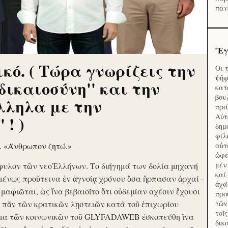
παν
Ἔγ
κό. ( Τώρα γνωρίζεις την
Οι 
ψῆφ
'δικαιοσύνη'' και την
κατ
βου
λληλα με την
πρά
Αὐτ
 ! )
δημ
φίλ
ν. «Άνθρωπον ζητώ.»
αὑτ
ὠφε
μέν
φυλον τῶν νεοἙλλήνων. Το διήγημά των δολία μηχανή
καί
μένως προὔτεινα ἐν ἀγνοίᾳ χρόνου ὅσα ἥρπασαν ἀρχαί -
ἀχά
ὶ μαφιῶται, ὡς ἵνα βεβαιοῖτο ὅτι οὐδεμίαν σχέσιν ἔχουσι
προ
το πᾶν τῶν κρατικῶν λῃστειῶν κατὰ τοῦ ἐπιχωρίου
τῶν
τοῖ
μα τῶν κοινωνικῶν τοῦ GLYFADAWEB ἐσκοπεύθη ἵνα
δικ