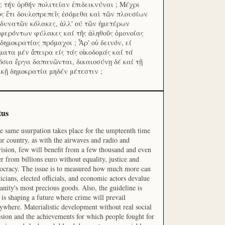
ς τήν ὀρθήν πολιτείαν ἐπιδεικνύναι ; Μέχρι
ος ἔτι δουλοπρεπεῖς ἐσόμεθα καὶ τῶν πλουσίων
 δυνατῶν κόλακες, ἀλλ' ού τῶν ἡμετέρων
φερόντων φύλακες καί τῆς ἀληθοῦς ὁμονοίας
 δημοκρατίας πρόμαχοι ; Ἆρ' οὐ δεινόν, εί
ματα μέν ἄπειρα είς τάς οἰκοδομάς καί τά
όσια ἔργα δαπανῶνται, δικαιοσύνῃ δέ καί τῇ
ικῇ δημοκρατία μηδέν μέτεστιν ;
tus
he same usurpation takes place for the umpteenth time
ur country, as with the airwaves and radio and
vision, few will benefit from a few thousand and even
r from billions euro without equality, justice and
cracy. The issue is to measured how much more can
ticians, elected officials, and economic actors devalue
nity's most precious goods. Also, the guideline is
is shaping a future where crime will prevail
ywhere. Materialistic development without real social
sion and the achievements for which people fought for