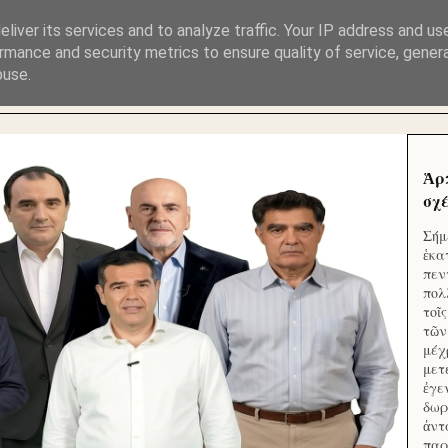
ΜΟΥ ΕΚΛΕΙΣΑΝ ΤΑ ΣΟΣΙΑΛ ΚΑΙ ΦΙΜΩΣΑΝ ΤΟ SITE. ΟΙ 
liver its services and to analyze traffic. Your IP address and us
rmance and security metrics to ensure quality of service, gene
buse.
 ΑΠΟ ΤΟ ΜΙΚΡΟΝ ΑΠΑΓΟΥΣΙ
Ἁρ
σχέ
Σήμ
ἑκα
πεν
πολ
τοῖ
τῶν
μέχ
μετ
ἐγε
δωρ
ἀντ
παρ