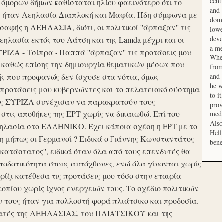
cent
μορων δήμων καθίσταται ηλίου φαεινότερο ότι το
and 
ση ήταν Λεηλασία Διαπλοκή και Μαφία. Ήδη σύμφωνα με
domi
αφής η ΛΕΗΛΑΣΙΑ, διότι, οι πολιτικοί ''άρπαξαν'' τις
lowe
deve
ηλασία εκτός του Λάτση και της Lamda μέχρι και οι
a me
ΙΖΑ - Τσίπρα - Παππά ''άρπαξαν'' τις προτάσεις μου
When
 καθώς επίσης την δημιουργία θεματικών μέσων που
from
ής που προφανώς δεν ίσχυσε στα νότια, όμως
and 
he w
προτάσεις μου κυβερνώντες και το πελατειακό σύστημα
to i
σης ΣΥΡΙΖΑ συνέχισαν να παρακρατούν τους
prov
ις αποθήκες της ΕΡΤ χωρίς να δικαιωθώ. Επί του
medi
Also
εηλασία στο ΕΛΛΗΝΙΚΟ. Έχει κάποια σχέση η ΕΡΤ με το
Hell
 μήπως οι Γερμανοί ? Ειδικά ο Γιάννης Κωνσταντάτος
bene
ικατάστατος'', ειδικά όταν όλα από τους επενδυτές θα
οδοτικότητα στους αυτόχθονες, ενώ όλα γίνονται χωρίς
ερίζι κατέθεσα τις προτάσεις μου τόσο στην εταιρία
οπίου χωρίς ίχνος ενεργειών τους. Το σχέδιο πολιτικών
ν τους ήταν για πολλοστή φορά πλιάτσικο και προδοσία.
ατές της ΛΕΗΛΑΣΙΑΣ, του ΠΛΙΑΤΣΙΚΟΥ και της