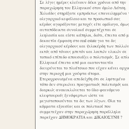
Σε λίγες ημέρες κλείνουν δέκα χρόνια από την
παραχώρηση του Ελληνικού στον όμιλο Λάτση.
Χιλιάδες στηρίξατε εμπράκτως επανειλημμένα 
ολιγαρχικό κεφάλαιο και το προσωπικό σας
κέρδος αγοράζοντας μετοχές είτε ομόλογα, όμω
αυταπόδεικτα συνολικά συμμετέχεται σε
λεηλασία και είστε κάπηλοι, διότι, έπειτα από μ
δεκαετία έμφαση στο real estate για τα δις
ολιγαρχικού κέρδους και ψιλοκέρδη των πολλών
εκτός από τόνους μπετόν και λοιπών υλικών σε
τοπικό επίπεδο απουσιάζει ο πολιτισμός. Σε απλ
Ελληνικά έπειτα από μια εκατονταετία
διευρύνεται το πλιάτσικο που είχαν κάνει αρχι
στην περιοχή μια χούφτα άτομα.
Ετεροχρονισμένα απεδείχθη ότι σε ληστεμένο
τόπο δεν στεριώνει πραγματικός πολιτισμός και
διαρκώς ανακυκλώνεται το ίδιο φαινόμενο
κλεφτουριάς ξενόφερτων ώστε να
μεγιστοποιούνται τα δις των λίγων. Όλα τα
κόμματα εξουσίας και οι πολιτικοί που
συμμετείχαν στην παραχώρηση παράλληλα
παρείχαν ΔΗΜΟΚΡΑΤΙΑ και ΔΙΚΑΙΟΣΥΝΗ ?