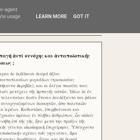
ΧΙΛΙΑΔΕΣ ΜΙΚΡΟΕΠΕΝΔΥΤΕΣ ΕΠΕΝΔΥΣΑΤΕ ΓΙΑ
er-agent
rate usage
LEARN MORE
GOT IT
παγή ἀντί συνόχης και ἀνταποδοτικῆς
σεως ;
ερον δε ἐκδίδουσι δεσμά ἀξίας
τονταπλασίων μυριάδων (τριακοσίας
τήκοντα ἀκριβῶς), και οι ὀλίγοι ποιούσι τους
λούς μετύχειν τῆς ἁρπαγῆς αὐτῶν. Ἰδίως δε ἐν
ς τελευταίοις δυσίν ἔτεσιν ἀνεδέξαντο τον ῥόλον
 συνεργαζομένων διοικητῶν, ἀπο πολιτικῶν
ρι ἱερέων. Καθιστῶσι, ἐπεμβαίνουσι και
έχουσιν ἀμέσως ἐν πλήθει ἀνθρώπων, ὧν οὐδείς
ννήθη ἐπί τῆς γῆς, ἥτις μετά την πράξιν τῆς
εᾶς γίνεται οἰκοδομική ἐπιχείρησις. Ὑπέσχοντο
αποδοτικήν σχέσιν τοῖς γηγενέσιν, ἅμα
έχοντες ἀναθέσεις, ἔργα, και δη δεσμά