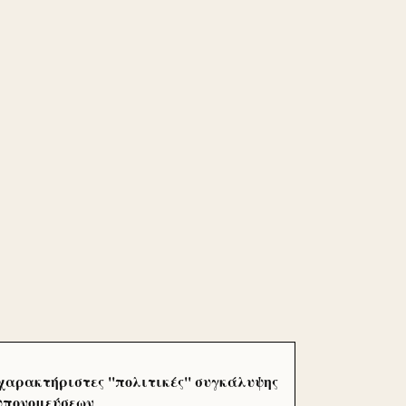
χαρακτήριστες ''πολιτικές'' συγκάλυψης
 υπονομεύσεων