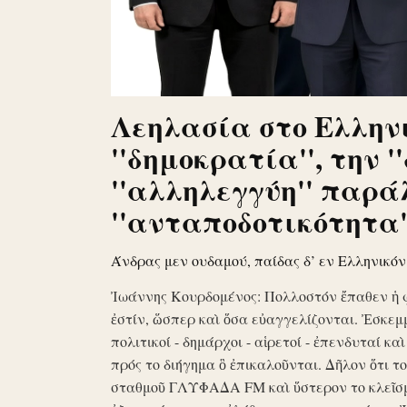
Λεηλασία στο Ελληνι
''δημοκρατία'', την '
''αλληλεγγύη'' παρά
''ανταποδοτικότητα''
Άνδρας μεν ουδαμού, παίδας δ’ εν Ελληνικό
Ἰωάννης Κουρδομένος: Πολλοστόν ἔπαθεν ἡ 
ἐστίν, ὥσπερ καὶ ὅσα εὐαγγελίζονται. Ἐσκεμ
πολιτικοί - δημάρχοι - αἱρετοί - ἐπενδυταί κα
πρός το διήγημα ὃ ἐπικαλοῦνται. Δῆλον ὅτι 
σταθμοῦ ΓΛΥΦΑΔΑ FM καὶ ὕστερον το κλεῖσ