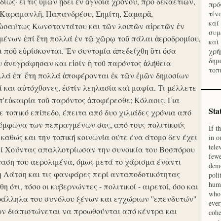
ίως· εἴ τις ὑμῶν ᾔδει ἐν ἀγνοία χρόνου, προ δεκαετιῶν,
πρό
 Καραμανλῆ, Παπανδρέου, Σημίτη, Σαμαρᾶ,
τίν
καί
 ὡσαύτως Κωνσταντάτου και τῶν λοιπῶν αἱρετῶν ἐν
συμ
ένων ἐπί ἔτη πολλά ἐν τῷ χῶρῳ τοῦ πάλαι ἀεροδρομίου,
καὶ
οι ποῦ εὑρίσκονται. Ἐν συντομία ἀπεδείχθη ὅτι ὅσα
χρή
δημ
υ ἀνεγράφησαν και εἰσίν ἡ τοῦ παρόντος ἀλήθεια
τοπ
λλά ἐπ' ἔτη πολλά ἀποφέρονται ἐκ τῶν ἐμῶν δημοσίων
και αὐτόχθονες, ἐστίν λεηλασία καὶ μαφία. Τι μέλλετε
π'εὐκαιρία τοῦ παρόντος ἀποφέρεσθε; Κόλασις. Για
Sta
ε τοπικό επίπεδο, έπειτα από δυο χιλιάδες χρόνια από
σύμφωνα των πεπραγμένων σας, από τους πολιτικούς
If t
 καθώς και την τοπική κοινωνία ούτε ένα άτομο δεν έχει
in o
tele
Επί Χούντας απαλλοτρίωσαν την συνοικία του Βοσπόρου
fewe
ταση του αερολιμένα, όμως μετά το χάρισμα έναντι
demo
η Λάτση και τις φανφάρες περί ανταποδοτικότητας
poli
huma
ότι, τόσο οι κυβερνώντες - πολιτικοί - αιρετοί, όσο και
who 
ράλληλα του συνόλου ξένων και εγχώριων ''επενδυτών''
ever
ν διαπιστώνεται να προωθούνται από κέντρα και
cohe