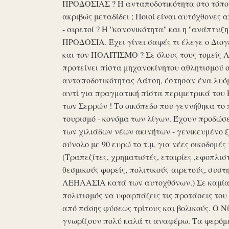
ΠΡΟΔΟΣΙΑΣ ? Η ανταποδοτικότητα στο τόπο μα
ακριβώς μεταδίδει ; Ποιοί είναι αυτόχθονες 
- αιρετοί ? Η ''κανονικότητα'' και η ''ανάπ
ΠΡΟΔΟΣΙΑ. Έχει γίνει σαφές τι έλεγε ο Διογέ
και τον ΠΟΛΙΤΙΣΜΟ ? Σε όλους τους τομείς 
προτείνει πίστα μηχανοκίνητου αθλητισμού ο
ανταποδοτικότητας Λάτση, έστησαν ένα λυόμε
αντί για πραγματική πίστα περιμετρικά του 
των Σερρών ! Το οικόπεδο που γεννήθηκα το 
τουρισμό - κονόμα των λίγων. Έχουν προδώσει 
των χιλιάδων νέων ακινήτων - γενικευμένο ξ
σύνολο με 90 ευρώ το τ.μ. για νέες οικοδομ
(Τραπεζίτες, χρηματιστές, εταιρίες ,εφοπλισ
θεσμικούς φορείς, πολιτικούς-αιρετούς, συστη
ΛΕΗΛΑΣΙΑ κατά των αυτοχθόνων.) Σε καμία 
πολιτισμός να υφαρπάζεις τις προτάσεις τ
από πάσης φύσεως τρίτους και βολικούς. Ο Ν
γνωρίζουν πολύ καλά τι αναφέρω. Τα φερόμε