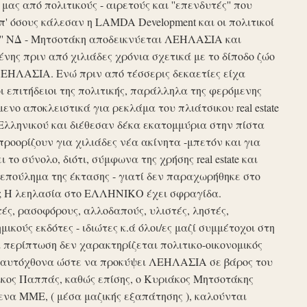
ς από πολιτικούς - αιρετούς και ''επενδυτές'' που
απ' όσους κάλεσαν η LAMDA Development και οι πολιτικοί
τυξη'' ΝΔ - Μητσοτάκη αποδεικνύεται ΛΕΗΛΑΣΙΑ και
νης πριν από χιλιάδες χρόνια σχετικά με το δίποδο ζώο
ΛΕΗΛΑΣΙΑ. Ενώ πριν από τέσσερις δεκαετίες είχα
ι επιτήδειοι της πολιτικής, παράλληλα της φερόμενης
νο αποκλειστικά για ρεκλάμα του πλιάτσικου real estate
Ελληνικού και διέθεσαν δέκα εκατομμύρια στην πίστα
προορίζουν για χιλιάδες νέα ακίνητα -μπετόν και για
το σύνολο, διότι, σύμφωνα της χρήσης real estate και
επούλημα της έκτασης - γιατί δεν παραχωρήθηκε στο
ές ; Η λεηλασία στο ΕΛΛΗΝΙΚΟ έχει σφραγίδα.
τές, ρασοφόρους, αλλοδαπούς, υλιστές, ληστές,
μικούς εκδότες - ιδιώτες κ.ά όλοι/ες μαζί συμμέτοχοι στη
περίπτωση δεν χαρακτηρίζεται πολιτικο-οικονομικός
ου αυτόχθονα ώστε να προκύψει ΛΕΗΛΑΣΙΑ σε βάρος του
ίκος Παππάς, καθώς επίσης, ο Κυριάκος Μητσοτάκης
να ΜΜΕ, ( μέσα μαζικής εξαπάτησης ), καλούνται