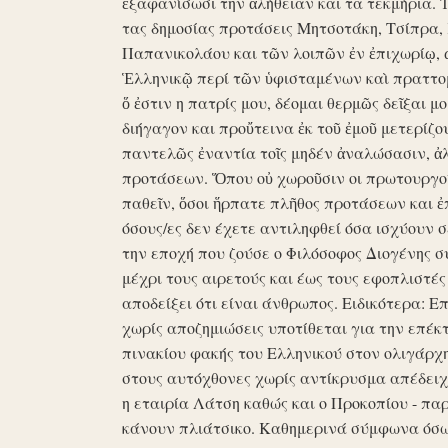
ἐξαφανίσωσι την ἀλήθειαν και τα τεκμήρια. Ἰδ
τας δημοσίας προτάσεις Μητσοτάκη, Τσίπρα,
Παπανικολάου και τῶν λοιπῶν ἐν ἐπιχωρίῳ,
Ἑλληνικῷ περί τῶν ὑφισταμένων καὶ πραττομ
ὅ ἐστιν η πατρίς μου, δέομαι θερμῶς δεῖξαι μ
διήγαγον και προὔτεινα ἐκ τοῦ ἐμοῦ μετερίζο
παντελῶς ἐναντία τοῖς μηδέν ἀναλώσασιν, ἀ
προτάσεων. Ὅπου οὐ χωροῦσιν οι πρωτουργοί 
παθεῖν, ὅσοι ἥρπατε πλῆθος προτάσεων και ἐ
όσους/ες δεν έχετε αντιληφθεί όσα ισχύουν σ
την εποχή που ζούσε ο Φιλόσοφος Διογένης 
μέχρι τους αιρετούς και έως τους εφοπλιστές
αποδείξει ότι είναι άνθρωπος. Ειδικότερα: 
χωρίς αποζημιώσεις υποτίθεται για την επέκ
πινακίου φακής του Ελληνικού στον ολιγάρχ
στους αυτόχθονες χωρίς αντίκρυσμα απέδειχθη 
η εταιρία Λάτση καθώς και ο Προκοπίου - πα
κάνουν πλιάτσικο. Καθημερινά σύμφωνα όσω