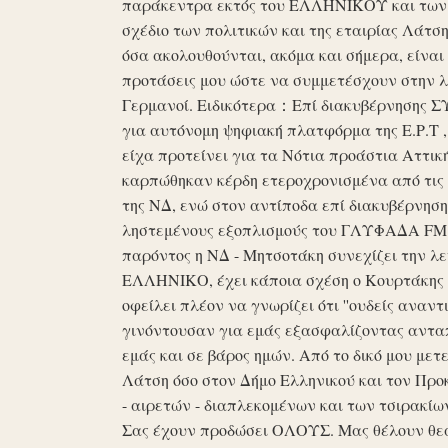
παράκεντρα εκτός του ΕΛΛΗΝΙΚΟΥ και των ό
σχέδιο των πολιτικών και της εταιρίας Λάτ
όσα ακολουθούνται, ακόμα και σήμερα, είναι σ
προτάσεις μου ώστε να συμμετέσχουν στην λε
Γερμανοί. Ειδικότερα：Επί διακυβέρνησης ΣΥΡ
για αυτόνομη ψηφιακή πλατφόρμα της Ε.Ρ.Τ ,
είχα προτείνει για τα Νότια προάστια Αττικ
καρπώθηκαν κέρδη ετεροχρονισμένα από τις 
της ΝΔ, ενώ στον αντίποδα επί διακυβέρνη
ληστεμένους εξοπλισμούς του ΓΛΥΦΑΔΑ FM στ
παρόντος η ΝΔ - Μητσοτάκη συνεχίζει την λ
ΕΛΛΗΝΙΚΟ, έχει κάποια σχέση ο Κουρτάκης η
οφείλει πλέον να γνωρίζει ότι ''ουδείς αναντ
γινόντουσαν για εμάς εξασφαλίζοντας ανταπ
εμάς και σε βάρος ημών. Από το δικό μου μετ
Λάτση όσο στον Δήμο Ελληνικού και τον Προκ
- αιρετών - διαπλεκομένων και των τσιρακίω
Σας έχουν προδώσει ΟΛΟΥΣ. Μας θέλουν θε