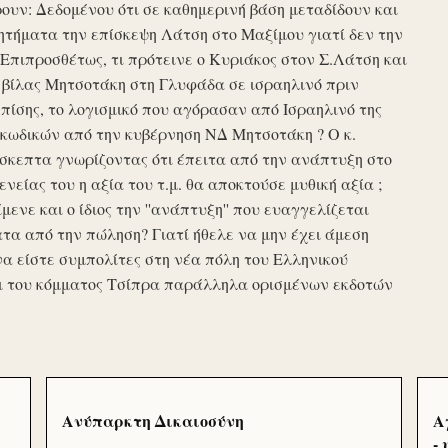
υν: Δεδομένου ότι σε καθημερινή βάση μεταδίδουν και
τήματα την επίσκεψη Λάτση στο Μαξίμου γιατί δεν την
πιπροσθέτως, τι πρότεινε ο Κυριάκος στον Σ.Λάτση και
ης βίλας Μητσοτάκη στη Γλυφάδα σε ισραηλινό πριν
ίσης, το λογισμικό που αγόρασαν από Ισραηλινό της
κωδικών από την κυβέρνηση ΝΔ Μητσοτάκη ? Ο κ.
σκεπτα γνωρίζοντας ότι έπειτα από την ανάπτυξη στο
ενείας του η αξία του τ.μ. θα αποκτούσε μυθική αξία ;
μενε και ο ίδιος την ''ανάπτυξη'' που ευαγγελίζεται
τα από την πώληση? Γιατί ήθελε να μην έχει άμεση
να είστε συμπολίτες στη νέα πόλη του Ελληνικού
ι του κόμματος Τσίπρα παράλληλα ορισμένων εκδοτών
Ανύπαρκτη Δικαιοσύνη
Α
-