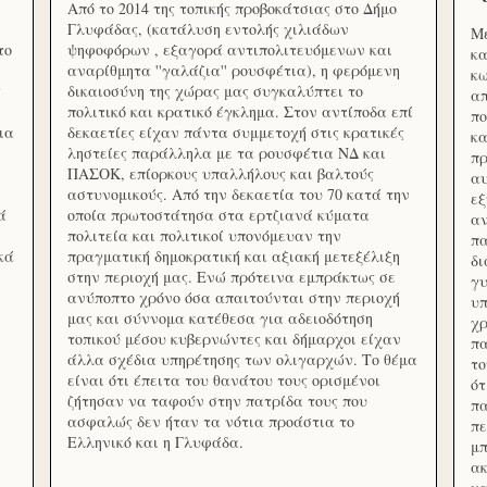
Από το 2014 της τοπικής προβοκάτσιας στο Δήμο
Γλυφάδας, (κατάλυση εντολής χιλιάδων
Με
το
ψηφοφόρων , εξαγορά αντιπολιτευόμενων και
κα
αναρίθμητα ''γαλάζια'' ρουσφέτια), η φερόμενη
κω
ς
δικαιοσύνη της χώρας μας συγκαλύπτει το
απ
πολιτικό και κρατικό έγκλημα. Στον αντίποδα επί
πο
ια
δεκαετίες είχαν πάντα συμμετοχή στις κρατικές
κα
ληστείες παράλληλα με τα ρουσφέτια ΝΔ και
πρ
ΠΑΣΟΚ, επίορκους υπαλλήλους και βαλτούς
αυ
αστυνομικούς. Από την δεκαετία του 70 κατά την
εξ
ά
οποία πρωτοστάτησα στα ερτζιανά κύματα
αν
πολιτεία και πολιτικοί υπονόμευαν την
πα
κά
πραγματική δημοκρατική και αξιακή μετεξέλιξη
δ
στην περιοχή μας. Ενώ πρότεινα εμπράκτως σε
γυ
ανύποπτο χρόνο όσα απαιτούνται στην περιοχή
υπ
μας και σύννομα κατέθεσα για αδειοδότηση
χρ
τοπικού μέσου κυβερνώντες και δήμαρχοι είχαν
πα
άλλα σχέδια υπηρέτησης των ολιγαρχών. Το θέμα
το
είναι ότι έπειτα του θανάτου τους ορισμένοι
ότ
ζήτησαν να ταφούν στην πατρίδα τους που
πα
ασφαλώς δεν ήταν τα νότια προάστια το
πε
Ελληνικό και η Γλυφάδα.
μπ
ακ