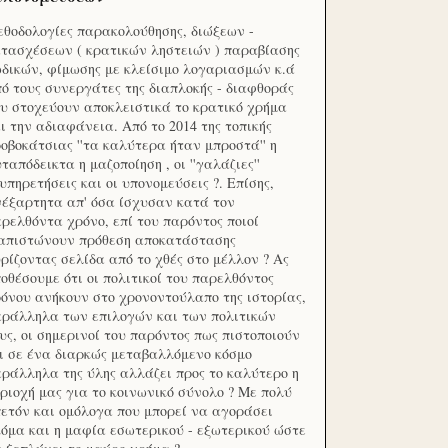
θοδολογίες παρακολούθησης, διώξεων -
τασχέσεων ( κρατικών ληστειών ) παραβίασης
δικών, φίμωσης με κλείσιμο λογαριασμών κ.ά
ό τους συνεργάτες της διαπλοκής - διαφθοράς
υ στοχεύουν αποκλειστικά το κρατικό χρήμα
ι την αδιαφάνεια. Από το 2014 της τοπικής
οβοκάτσιας ''τα καλύτερα ήταν μπροστά'' η
ταπόδεικτα η μαζοποίηση , οι ''γαλάζιες''
υπηρετήσεις και οι υπονομεύσεις ?. Επίσης,
έξαρτητα απ' όσα ίσχυσαν κατά τον
ρελθόντα χρόνο, επί του παρόντος ποιοί
ιαπιστώνουν πρόθεση αποκατάστασης
ρίζοντας σελίδα από το χθές στο μέλλον ? Ας
οθέσουμε ότι οι πολιτικοί του παρελθόντος
όνου ανήκουν στο χρονοντούλαπο της ιστορίας,
ράλληλα των επιλογών και των πολιτικών
υς, οι σημερινοί του παρόντος πως πιστοποιούν
ι σε ένα διαρκώς μεταβαλλόμενο κόσμο
ράλληλα της ύλης αλλάζει προς το καλύτερο η
ριοχή μας για το κοινωνικό σύνολο ? Με πολύ
ετόν και ομόλογα που μπορεί να αγοράσει
όμα και η μαφία εσωτερικού - εξωτερικού ώστε