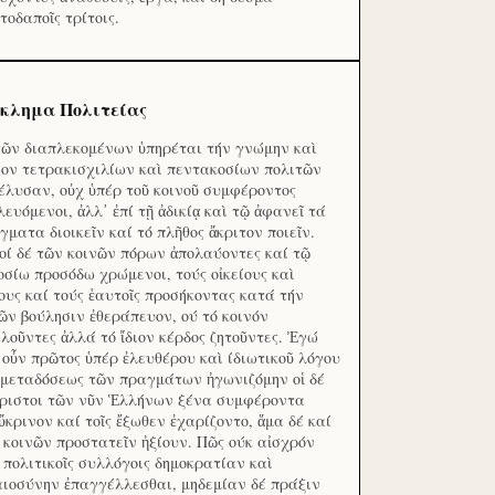
τοδαποῖς τρίτοις.
κλημα Πολιτείας
τῶν διαπλεκομένων ὑπηρέται τήν γνώμην καὶ
ον τετρακισχιλίων καὶ πεντακοσίων πολιτῶν
έλυσαν, οὐχ ὑπέρ τοῦ κοινοῦ συμφέροντος
λευόμενοι, ἀλλ᾽ ἐπί τῇ ἀδικίᾳ καὶ τῷ ἀφανεῖ τά
γματα διοικεῖν καί τό πλῆθος ἄκριτον ποιεῖν.
οί δέ τῶν κοινῶν πόρων ἀπολαύοντες καί τῷ
οσίω προσόδω χρώμενοι, τούς οἰκείους καὶ
ους καί τούς ἑαυτοῖς προσήκοντας κατά τήν
ῶν βούλησιν ἐθεράπευον, ού τό κοινόν
λοῦντες ἀλλά τό ἴδιον κέρδος ζητοῦντες. Ἐγώ
 οὖν πρῶτος ὑπέρ ἐλευθέρου καὶ ίδιωτικοῦ λόγου
 μεταδόσεως τῶν πραγμάτων ἠγωνιζόμην οἱ δέ
ριστοι τῶν νῦν Ἑλλήνων ξένα συμφέροντα
ὔκρινον καί τοῖς ἔξωθεν ἐχαρίζοντο, ἅμα δέ καί
 κοινῶν προστατεῖν ἠξίουν. Πῶς ούκ αἰσχρόν
ς πολιτικοῖς συλλόγοις δημοκρατίαν καὶ
αιοσύνην ἐπαγγέλλεσθαι, μηδεμίαν δέ πράξιν