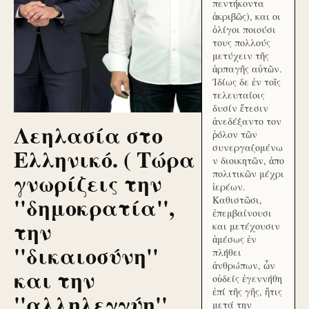
πεντήκοντα
ἀκριβῶς), και οι
ὀλίγοι ποιούσι
τους πολλούς
μετύχειν τῆς
ἁρπαγῆς αὐτῶν.
Ἰδίως δε ἐν τοῖς
τελευταίοις
δυσίν ἔτεσιν
ἀνεδέξαντο τον
Λεηλασία στο
ῥόλον τῶν
συνεργαζομένω
Ελληνικό. ( Τώρα
ν διοικητῶν, ἀπο
γνωρίζεις την
πολιτικῶν μέχρι
ἱερέων.
''δημοκρατία'',
Καθιστῶσι,
ἐπεμβαίνουσι
την
και μετέχουσιν
ἀμέσως ἐν
''δικαιοσύνη''
πλήθει
ἀνθρώπων, ὧν
και την
οὐδείς ἐγεννήθη
ἐπί τῆς γῆς, ἥτις
''αλληλεγγύη''
μετά την