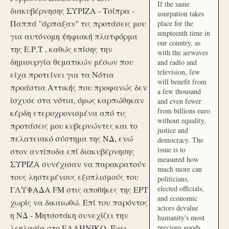
If the same
διακυβέρνησης ΣΥΡΙΖΑ - Τσίπρα -
usurpation takes
Παππά ''άρπαξαν'' τις προτάσεις μου
place for the
umpteenth time in
για αυτόνομη ψηφιακή πλατφόρμα
our country, as
της Ε.Ρ.Τ , καθώς επίσης την
with the airwaves
δημιουργία θεματικών μέσων που
and radio and
television, few
είχα προτείνει για τα Νότια
will benefit from
προάστια Αττικής που προφανώς δεν
a few thousand
ίσχυσε στα νότια, όμως καρπώθηκαν
and even fewer
from billions euro
κέρδη ετεροχρονισμένα από τις
without equality,
προτάσεις μου κυβερνώντες και το
justice and
πελατειακό σύστημα της ΝΔ, ενώ
democracy. The
issue is to
στον αντίποδα επί διακυβέρνησης
measured how
ΣΥΡΙΖΑ συνέχισαν να παρακρατούν
much more can
τους ληστεμένους εξοπλισμούς του
politicians,
elected officials,
ΓΛΥΦΑΔΑ FM στις αποθήκες της ΕΡΤ
and economic
χωρίς να δικαιωθώ. Επί του παρόντος
actors devalue
η ΝΔ - Μητσοτάκη συνεχίζει την
humanity's most
λεηλασία στο ΕΛΛΗΝΙΚΟ. Έχει
precious goods.