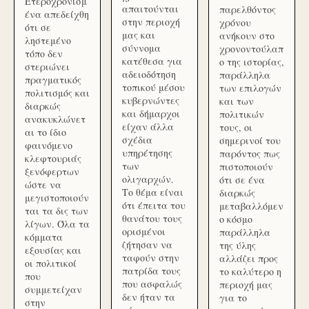
Ετεροχρονισμ
απαιτούνται
παρελθόντος
ένα απεδείχθη
στην περιοχή
χρόνου
ότι σε
μας και
ανήκουν στο
ληστεμένο
σύννομα
χρονοντούλαπ
τόπο δεν
κατέθεσα για
ο της ιστορίας,
στεριώνει
αδειοδότηση
παράλληλα
πραγματικός
τοπικού μέσου
των επιλογών
πολιτισμός και
κυβερνώντες
και των
διαρκώς
και δήμαρχοι
πολιτικών
ανακυκλώνετ
είχαν άλλα
τους, οι
αι το ίδιο
σχέδια
σημερινοί του
φαινόμενο
υπηρέτησης
παρόντος πως
κλεφτουριάς
των
πιστοποιούν
ξενόφερτων
ολιγαρχών.
ότι σε ένα
ώστε να
Το θέμα είναι
διαρκώς
μεγιστοποιούν
ότι έπειτα του
μεταβαλλόμεν
ται τα δις των
θανάτου τους
ο κόσμο
λίγων. Όλα τα
ορισμένοι
παράλληλα
κόμματα
ζήτησαν να
της ύλης
εξουσίας και
ταφούν στην
αλλάζει προς
οι πολιτικοί
πατρίδα τους
το καλύτερο η
που
που ασφαλώς
περιοχή μας
συμμετείχαν
δεν ήταν τα
για το
στην