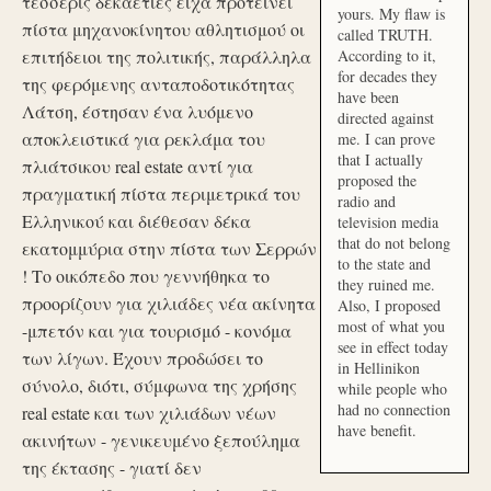
τέσσερις δεκαετίες είχα προτείνει
yours. My flaw is
πίστα μηχανοκίνητου αθλητισμού οι
called TRUTH.
επιτήδειοι της πολιτικής, παράλληλα
According to it,
for decades they
της φερόμενης ανταποδοτικότητας
have been
Λάτση, έστησαν ένα λυόμενο
directed against
αποκλειστικά για ρεκλάμα του
me. I can prove
that I actually
πλιάτσικου real estate αντί για
proposed the
πραγματική πίστα περιμετρικά του
radio and
Ελληνικού και διέθεσαν δέκα
television media
that do not belong
εκατομμύρια στην πίστα των Σερρών
to the state and
! Το οικόπεδο που γεννήθηκα το
they ruined me.
προορίζουν για χιλιάδες νέα ακίνητα
Also, I proposed
most of what you
-μπετόν και για τουρισμό - κονόμα
see in effect today
των λίγων. Έχουν προδώσει το
in Hellinikon
σύνολο, διότι, σύμφωνα της χρήσης
while people who
had no connection
real estate και των χιλιάδων νέων
have benefit.
ακινήτων - γενικευμένο ξεπούλημα
της έκτασης - γιατί δεν