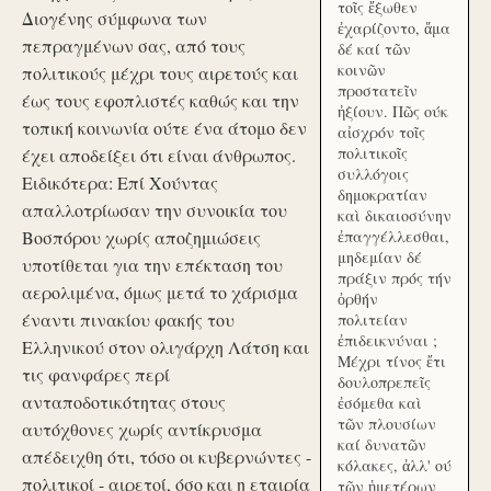
τοῖς ἔξωθεν
Διογένης σύμφωνα των
ἐχαρίζοντο, ἅμα
πεπραγμένων σας, από τους
δέ καί τῶν
κοινῶν
πολιτικούς μέχρι τους αιρετούς και
προστατεῖν
έως τους εφοπλιστές καθώς και την
ἠξίουν. Πῶς ούκ
τοπική κοινωνία ούτε ένα άτομο δεν
αἰσχρόν τοῖς
πολιτικοῖς
έχει αποδείξει ότι είναι άνθρωπος.
συλλόγοις
Ειδικότερα: Επί Χούντας
δημοκρατίαν
απαλλοτρίωσαν την συνοικία του
καὶ δικαιοσύνην
Βοσπόρου χωρίς αποζημιώσεις
ἐπαγγέλλεσθαι,
μηδεμίαν δέ
υποτίθεται για την επέκταση του
πράξιν πρός τήν
αερολιμένα, όμως μετά το χάρισμα
ὀρθήν
έναντι πινακίου φακής του
πολιτείαν
ἐπιδεικνύναι ;
Ελληνικού στον ολιγάρχη Λάτση και
Μέχρι τίνος ἔτι
τις φανφάρες περί
δουλοπρεπεῖς
ανταποδοτικότητας στους
ἐσόμεθα καὶ
τῶν πλουσίων
αυτόχθονες χωρίς αντίκρυσμα
καί δυνατῶν
απέδειχθη ότι, τόσο οι κυβερνώντες -
κόλακες, ἀλλ' ού
πολιτικοί - αιρετοί, όσο και η εταιρία
τῶν ἡμετέρων