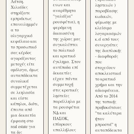
Λάτση.
ενων και
ληστειών )
Χιλιάδες
αναρίθμητα
παραβίασης
στηρίξατε
''γαλάζια''
κωδικών,
εμπράκτως
ρουσφέτια), η
φίμωσης με
επανειλημμέν
φερόμενη
κλείσιμο
α το
δικαιοσύνη
λογαριασμών
ολιγαρχικό
της χώρας μας
κ.ά από τους
κεφάλαιο και
συγκαλύπτει
συνεργάτες
το προσωπικό
το πολιτικό
της διαπλοκής
σας κέρδος
και κρατικό
- διαφθοράς
αγοράζοντας
έγκλημα. Στον
που
μετοχές είτε
αντίποδα επί
στοχεύουν
ομόλογα, όμως
δεκαετίες
αποκλειστικά
αυταπόδεικτα
είχαν πάντα
το κρατικό
συνολικά
συμμετοχή
χρήμα και την
συμμετέχεται
στις κρατικές
αδιαφάνεια.
σε λεηλασία
ληστείες
Από το 2014
και είστε
παράλληλα με
της τοπικής
κάπηλοι, διότι,
τα ρουσφέτια
προβοκάτσιας
έπειτα από
ΝΔ και
''τα καλύτερα
μια δεκαετία
ΠΑΣΟΚ,
ήταν
έμφαση στο
επίορκους
μπροστά'' η
real estate για
υπαλλήλους
αυταπόδεικτα
τα δις