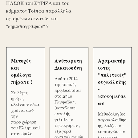
ΠΑΣΟΚ του ΣΥΡΙΖΑ και του
κόμματος Τσίπρα παράλληλα
ορισμένων εκδοτών και
''δημοσιογράφων'' ?
Μετοχές
Ανύπαρκτη
Αχαρακτήρ
και
Δικαιοσύνη
ιστες
ομόλογα
''πολιτικές''
Από το 2014
πήρατε ?
συγκάλυψης
της τοπικής
-
προβοκάτσιας
Σε λίγες
υπονομεύσε
στο Δήμο
ημέρες
Γλυφάδας,
ων
κλείνουν δέκα
(κατάλυση
χρόνια από
εντολής
Μεθοδολογίες
την
χιλιάδων
παρακολούθησ
παραχώρηση
ψηφοφόρων ,
ης, διώξεων -
του Ελληνικού
εξαγορά
κατασχέσεων
στον όμιλο
αντιπολιτευόμ
( κρατικών