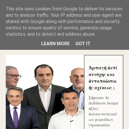
GLYFADAWEB: ΑΝΤΙ ΑΝΤΑΠΟΔΟΣΗΣ ΣΤΟΥΣ
This site uses cookies from Google to deliver its services
ΑΥΤΟΧΘΟΝΕΣ ΜΟΥ ΕΚΛΕΙΣΑΝ ΤΑ ΣΟΣΙΑΛ ΚΑΙ
and to analyze traffic. Your IP address and user-agent are
ΦΙΜΩΣΑΝ ΤΟ SITE. ΟΙ ΧΙΛΙΑΔΕΣ ΜΙΚΡΟΕΠΕΝΔΥΤΕΣ
ΕΠΕΝΔΥΣΑΤΕ ΓΙΑ ΛΕΗΛΑΣΙΑ ΚΑΙ ΕΓΚΛΗΜΑ ?
shared with Google along with performance and security
metrics to ensure quality of service, generate usage
statistics, and to detect and address abuse.
ΓΛΥΦΑΔΑ WEB |ΟΙ ΜΕΓΑΛΟΙ ΚΛΕΠΤΑΙ ΑΠΟ ΤΟ
ΜΙΚΡΟΝ ΑΠΑΓΟΥΣΙ
LEARN MORE
GOT IT
Ἁρπαγή ἀντί
συνόχης και
ἀνταποδοτικ
ῆς σχέσεως ;
Σήμερον δε
ἐκδίδουσι δεσμά
ἀξίας
ἑκατονταπλασί
ων μυριάδων
(τριακοσίας