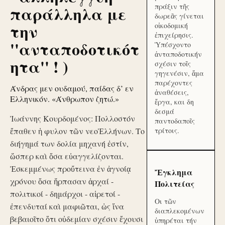
πράξιν τῆς
παράλληλα με
δωρεᾶς γίνεται
την
οἰκοδομική
ἐπιχείρησις.
''ανταποδοτικότ
Ὑπέσχοντο
ἀνταποδοτικήν
ητα'' ! )
σχέσιν τοῖς
γηγενέσιν, ἅμα
παρέχοντες
Άνδρας μεν ουδαμού, παίδας δ’ εν
ἀναθέσεις,
Ελληνικόν. «Άνθρωπον ζητώ.»
ἔργα, και δη
δεσμά
Ἰωάννης Κουρδομένος: Πολλοστόν
παντοδαποῖς
ἔπαθεν ἡ φυλον τῶν νεοἙλλήνων. Το
τρίτοις.
διήγημά των δολία μηχανή ἐστίν,
ὥσπερ καὶ ὅσα εὐαγγελίζονται.
Ἐσκεμμένως προὔτεινα ἐν ἀγνοίᾳ
Ἔγκλημα
χρόνου ὅσα ἥρπασαν ἀρχαί -
Πολιτείας
πολιτικοί - δημάρχοι - αἱρετοί -
Οι τῶν
ἐπενδυταί καὶ μαφιῶται, ὡς ἵνα
διαπλεκομένων
βεβαιοῖτο ὅτι οὐδεμίαν σχέσιν ἔχουσι
ὑπηρέται τήν