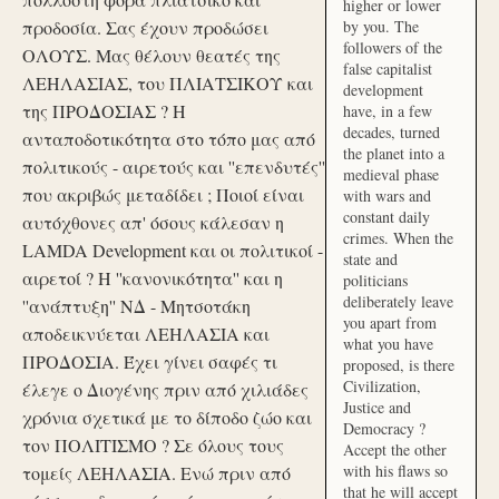
higher or lower
προδοσία. Σας έχουν προδώσει
by you. The
followers of the
ΟΛΟΥΣ. Μας θέλουν θεατές της
false capitalist
ΛΕΗΛΑΣΙΑΣ, του ΠΛΙΑΤΣΙΚΟΥ και
development
της ΠΡΟΔΟΣΙΑΣ ? Η
have, in a few
decades, turned
ανταποδοτικότητα στο τόπο μας από
the planet into a
πολιτικούς - αιρετούς και ''επενδυτές''
medieval phase
που ακριβώς μεταδίδει ; Ποιοί είναι
with wars and
constant daily
αυτόχθονες απ' όσους κάλεσαν η
crimes. When the
LAMDA Development και οι πολιτικοί -
state and
αιρετοί ? Η ''κανονικότητα'' και η
politicians
deliberately leave
''ανάπτυξη'' ΝΔ - Μητσοτάκη
you apart from
αποδεικνύεται ΛΕΗΛΑΣΙΑ και
what you have
ΠΡΟΔΟΣΙΑ. Έχει γίνει σαφές τι
proposed, is there
Civilization,
έλεγε ο Διογένης πριν από χιλιάδες
Justice and
χρόνια σχετικά με το δίποδο ζώο και
Democracy ?
τον ΠΟΛΙΤΙΣΜΟ ? Σε όλους τους
Accept the other
with his flaws so
τομείς ΛΕΗΛΑΣΙΑ. Ενώ πριν από
that he will accept