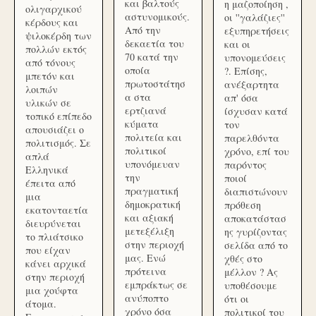
και βαλτούς
η μαζοποίηση ,
ολιγαρχικού
αστυνομικούς.
οι ''γαλάζιες''
κέρδους και
Από την
εξυπηρετήσεις
ψιλοκέρδη των
δεκαετία του
και οι
πολλών εκτός
70 κατά την
υπονομεύσεις
από τόνους
οποία
?. Επίσης,
μπετόν και
πρωτοστάτησ
ανέξαρτητα
λοιπών
α στα
απ' όσα
υλικών σε
ερτζιανά
ίσχυσαν κατά
τοπικό επίπεδο
κύματα
τον
απουσιάζει ο
πολιτεία και
παρελθόντα
πολιτισμός. Σε
πολιτικοί
χρόνο, επί του
απλά
υπονόμευαν
παρόντος
Ελληνικά
την
ποιοί
έπειτα από
πραγματική
διαπιστώνουν
μια
δημοκρατική
πρόθεση
εκατονταετία
και αξιακή
αποκατάστασ
διευρύνεται
μετεξέλιξη
ης γυρίζοντας
το πλιάτσικο
στην περιοχή
σελίδα από το
που είχαν
μας. Ενώ
χθές στο
κάνει αρχικά
πρότεινα
μέλλον ? Ας
στην περιοχή
εμπράκτως σε
υποθέσουμε
μια χούφτα
ανύποπτο
ότι οι
άτομα.
χρόνο όσα
πολιτικοί του