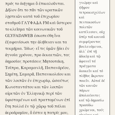
γνώμην καὶ
πρός το διήγημα ὃ ἐπικαλοῦνται.
ψῆφον
Δῆλον ὅτι το πᾶν τῶν κρατικῶν
τετρακισχιλίων
λῃστειῶν κατὰ τοῦ ἐπιχωρίου
καὶ
πεντακοσίων
σταθμοῦ ΓΛΥΦΑΔΑ FM καὶ ὕστερον
πολιτῶν
το κλεῖσμα τῶν κοινωνικῶν τοῦ
κατέλυσαν, οὐχ
GLYFADAWEB ἐσκοπεύθη ἵνα
ὑπέρ τοῦ κοινοῦ
ἐξαφανίσωσι την ἀλήθειαν και τα
συμφέροντος
βουλευόμενοι,
τεκμήρια. Ἰδίως· εἴ τις ὑμῶν ᾔδει ἐν
ἀλλ᾽ ἐπί τῇ
ἀγνοία χρόνου, προ δεκαετιῶν, τας
ἀδικίᾳ καὶ τῷ
δημοσίας προτάσεις Μητσοτάκη,
ἀφανεῖ τά
πράγματα
Τσίπρα, Καραμανλῆ, Παπανδρέου,
διοικεῖν καί τό
Σημίτη, Σαμαρᾶ, Παπανικολάου και
πλῆθος ἄκριτον
τῶν λοιπῶν ἐν ἐπιχωρίῳ, ὡσαύτως
ποιεῖν. Αὐτοί δέ
τῶν κοινῶν
Κωνσταντάτου και τῶν λοιπῶν
πόρων
αἱρετῶν ἐν Ἑλληνικῷ περί τῶν
ἀπολαύοντες
ὑφισταμένων καὶ πραττομένων ἐπί
καί τῷ δημοσίω
προσόδω
ἔτη πολλά ἐν τῷ χῶρῳ τοῦ πάλαι
χρώμενοι, τούς
ἀεροδρομίου, ὅ ἐστιν η πατρίς μου,
οἰκείους καὶ