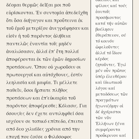
δέομαι θερμῶς δεῖξαι μοι ποῦ
φίλους καί τούς
ἑαυτοῖς
εὑρίσκονται. Ἐν συντομία ἀπεδείχθη
προσήκοντας
ὅτι ὅσα διήγαγον και προὔτεινα ἐκ
κατά τήν αὑτῶν
τοῦ ἐμοῦ μετερίζου ἀνεγράφησαν και
βούλησιν
ἐθεράπευον, ού
εἰσίν ἡ τοῦ παρόντος ἀλήθεια
τό κοινόν
παντελῶς ἐναντία τοῖς μηδέν
ὠφελοῦντες
ἀναλώσασιν, ἀλλά ἐπ' ἔτη πολλά
ἀλλά τό ἴδιον
ἀποφέρονται ἐκ τῶν ἐμῶν δημοσίων
κέρδος
ζητοῦντες. Ἐγώ
προτάσεων. Ὅπου οὐ χωροῦσιν οι
μέν οὖν πρῶτος
πρωτουργοί και αὐτόχθονες, ἐστίν
ὑπέρ ἐλευθέρου
λεηλασία καὶ μαφία. Τι μέλλετε
καὶ ίδιωτικοῦ
λόγου καί
παθεῖν, ὅσοι ἥρπατε πλῆθος
μεταδόσεως τῶν
προτάσεων και ἐπ'εὐκαιρία τοῦ
πραγμάτων
παρόντος ἀποφέρεσθε; Κόλασις. Για
ἠγωνιζόμην οἱ
δέ ἀχάριστοι
όσους/ες δεν έχετε αντιληφθεί όσα
τῶν νῦν
ισχύουν σε τοπικό επίπεδο, έπειτα
Ἑλλήνων ξένα
από δυο χιλιάδες χρόνια από την
συμφέροντα
προὔκρινον καί
εποχή που ζούσε ο Φιλόσοφος