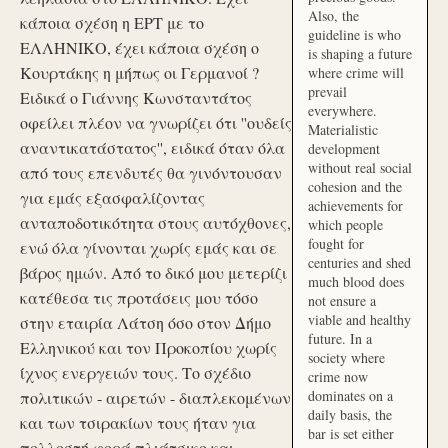
Also, the
κάποια σχέση η ΕΡΤ με το
guideline is who
ΕΛΛΗΝΙΚΟ, έχει κάποια σχέση ο
is shaping a future
Κουρτάκης η μήπως οι Γερμανοί ?
where crime will
prevail
Ειδικά ο Γιάννης Κωνσταντάτος
everywhere.
οφείλει πλέον να γνωρίζει ότι ''ουδείς
Materialistic
αναντικατάστατος'', ειδικά όταν όλα
development
without real social
από τους επενδυτές θα γινόντουσαν
cohesion and the
για εμάς εξασφαλίζοντας
achievements for
ανταποδοτικότητα στους αυτόχθονες,
which people
fought for
ενώ όλα γίνονται χωρίς εμάς και σε
centuries and shed
βάρος ημών. Από το δικό μου μετερίζι
much blood does
κατέθεσα τις προτάσεις μου τόσο
not ensure a
viable and healthy
στην εταιρία Λάτση όσο στον Δήμο
future. In a
Ελληνικού και τον Προκοπίου χωρίς
society where
ίχνος ενεργειών τους. Το σχέδιο
crime now
dominates on a
πολιτικών - αιρετών - διαπλεκομένων
daily basis, the
και των τσιρακίων τους ήταν για
bar is set either
πολλοστή φορά πλιάτσικο και