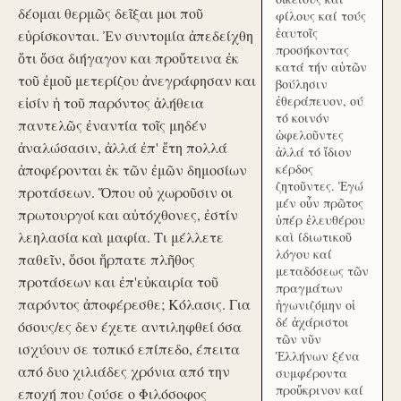
δέομαι θερμῶς δεῖξαι μοι ποῦ
φίλους καί τούς
ἑαυτοῖς
εὑρίσκονται. Ἐν συντομία ἀπεδείχθη
προσήκοντας
ὅτι ὅσα διήγαγον και προὔτεινα ἐκ
κατά τήν αὑτῶν
τοῦ ἐμοῦ μετερίζου ἀνεγράφησαν και
βούλησιν
ἐθεράπευον, ού
εἰσίν ἡ τοῦ παρόντος ἀλήθεια
τό κοινόν
παντελῶς ἐναντία τοῖς μηδέν
ὠφελοῦντες
ἀναλώσασιν, ἀλλά ἐπ' ἔτη πολλά
ἀλλά τό ἴδιον
ἀποφέρονται ἐκ τῶν ἐμῶν δημοσίων
κέρδος
ζητοῦντες. Ἐγώ
προτάσεων. Ὅπου οὐ χωροῦσιν οι
μέν οὖν πρῶτος
πρωτουργοί και αὐτόχθονες, ἐστίν
ὑπέρ ἐλευθέρου
λεηλασία καὶ μαφία. Τι μέλλετε
καὶ ίδιωτικοῦ
λόγου καί
παθεῖν, ὅσοι ἥρπατε πλῆθος
μεταδόσεως τῶν
προτάσεων και ἐπ'εὐκαιρία τοῦ
πραγμάτων
παρόντος ἀποφέρεσθε; Κόλασις. Για
ἠγωνιζόμην οἱ
δέ ἀχάριστοι
όσους/ες δεν έχετε αντιληφθεί όσα
τῶν νῦν
ισχύουν σε τοπικό επίπεδο, έπειτα
Ἑλλήνων ξένα
από δυο χιλιάδες χρόνια από την
συμφέροντα
προὔκρινον καί
εποχή που ζούσε ο Φιλόσοφος