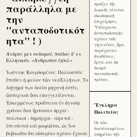
πράξιν τῆς
παράλληλα με
δωρεᾶς γίνεται
την
οἰκοδομική
ἐπιχείρησις.
''ανταποδοτικότ
Ὑπέσχοντο
ἀνταποδοτικήν
ητα'' ! )
σχέσιν τοῖς
γηγενέσιν, ἅμα
παρέχοντες
Άνδρας μεν ουδαμού, παίδας δ’ εν
ἀναθέσεις,
Ελληνικόν. «Άνθρωπον ζητώ.»
ἔργα, και δη
δεσμά
Ἰωάννης Κουρδομένος: Πολλοστόν
παντοδαποῖς
ἔπαθεν ἡ φυλον τῶν νεοἙλλήνων. Το
τρίτοις.
διήγημά των δολία μηχανή ἐστίν,
ὥσπερ καὶ ὅσα εὐαγγελίζονται.
Ἐσκεμμένως προὔτεινα ἐν ἀγνοίᾳ
Ἔγκλημα
χρόνου ὅσα ἥρπασαν ἀρχαί -
Πολιτείας
πολιτικοί - δημάρχοι - αἱρετοί -
Οι τῶν
ἐπενδυταί καὶ μαφιῶται, ὡς ἵνα
διαπλεκομένων
βεβαιοῖτο ὅτι οὐδεμίαν σχέσιν ἔχουσι
ὑπηρέται τήν