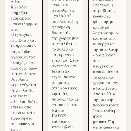
Λάτση.
ενων και
ληστειών )
Χιλιάδες
αναρίθμητα
παραβίασης
στηρίξατε
''γαλάζια''
κωδικών,
εμπράκτως
ρουσφέτια), η
φίμωσης με
επανειλημμέν
φερόμενη
κλείσιμο
α το
δικαιοσύνη
λογαριασμών
ολιγαρχικό
της χώρας μας
κ.ά από τους
κεφάλαιο και
συγκαλύπτει
συνεργάτες
το προσωπικό
το πολιτικό
της διαπλοκής
σας κέρδος
και κρατικό
- διαφθοράς
αγοράζοντας
έγκλημα. Στον
που
μετοχές είτε
αντίποδα επί
στοχεύουν
ομόλογα, όμως
δεκαετίες
αποκλειστικά
αυταπόδεικτα
είχαν πάντα
το κρατικό
συνολικά
συμμετοχή
χρήμα και την
συμμετέχεται
στις κρατικές
αδιαφάνεια.
σε λεηλασία
ληστείες
Από το 2014
και είστε
παράλληλα με
της τοπικής
κάπηλοι, διότι,
τα ρουσφέτια
προβοκάτσιας
έπειτα από
ΝΔ και
''τα καλύτερα
μια δεκαετία
ΠΑΣΟΚ,
ήταν
έμφαση στο
επίορκους
μπροστά'' η
real estate για
υπαλλήλους
αυταπόδεικτα
τα δις