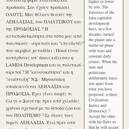
higher or lower
προδοσία. Σας έχουν προδώσει
by you. The
followers of the
ΟΛΟΥΣ. Μας θέλουν θεατές της
false capitalist
ΛΕΗΛΑΣΙΑΣ, του ΠΛΙΑΤΣΙΚΟΥ και
development
της ΠΡΟΔΟΣΙΑΣ ? Η
have, in a few
decades, turned
ανταποδοτικότητα στο τόπο μας από
the planet into a
πολιτικούς - αιρετούς και ''επενδυτές''
medieval phase
που ακριβώς μεταδίδει ; Ποιοί είναι
with wars and
constant daily
αυτόχθονες απ' όσους κάλεσαν η
crimes. When the
LAMDA Development και οι πολιτικοί -
state and
αιρετοί ? Η ''κανονικότητα'' και η
politicians
deliberately leave
''ανάπτυξη'' ΝΔ - Μητσοτάκη
you apart from
αποδεικνύεται ΛΕΗΛΑΣΙΑ και
what you have
ΠΡΟΔΟΣΙΑ. Έχει γίνει σαφές τι
proposed, is there
Civilization,
έλεγε ο Διογένης πριν από χιλιάδες
Justice and
χρόνια σχετικά με το δίποδο ζώο και
Democracy ?
τον ΠΟΛΙΤΙΣΜΟ ? Σε όλους τους
Accept the other
with his flaws so
τομείς ΛΕΗΛΑΣΙΑ. Ενώ πριν από
that he will accept