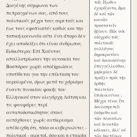
τοῖς ἔξωθεν
Διογένης σύμφωνα των
ἐχαρίζοντο, ἅμα
πεπραγμένων σας, από τους
δέ καί τῶν
κοινῶν
πολιτικούς μέχρι τους αιρετούς και
προστατεῖν
έως τους εφοπλιστές καθώς και την
ἠξίουν. Πῶς ούκ
τοπική κοινωνία ούτε ένα άτομο δεν
αἰσχρόν τοῖς
πολιτικοῖς
έχει αποδείξει ότι είναι άνθρωπος.
συλλόγοις
Ειδικότερα: Επί Χούντας
δημοκρατίαν
απαλλοτρίωσαν την συνοικία του
καὶ δικαιοσύνην
Βοσπόρου χωρίς αποζημιώσεις
ἐπαγγέλλεσθαι,
μηδεμίαν δέ
υποτίθεται για την επέκταση του
πράξιν πρός τήν
αερολιμένα, όμως μετά το χάρισμα
ὀρθήν
έναντι πινακίου φακής του
πολιτείαν
ἐπιδεικνύναι ;
Ελληνικού στον ολιγάρχη Λάτση και
Μέχρι τίνος ἔτι
τις φανφάρες περί
δουλοπρεπεῖς
ανταποδοτικότητας στους
ἐσόμεθα καὶ
τῶν πλουσίων
αυτόχθονες χωρίς αντίκρυσμα
καί δυνατῶν
απέδειχθη ότι, τόσο οι κυβερνώντες -
κόλακες, ἀλλ' ού
πολιτικοί - αιρετοί, όσο και η εταιρία
τῶν ἡμετέρων