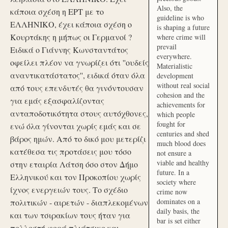
Also, the
κάποια σχέση η ΕΡΤ με το
guideline is who
ΕΛΛΗΝΙΚΟ, έχει κάποια σχέση ο
is shaping a future
Κουρτάκης η μήπως οι Γερμανοί ?
where crime will
prevail
Ειδικά ο Γιάννης Κωνσταντάτος
everywhere.
οφείλει πλέον να γνωρίζει ότι ''ουδείς
Materialistic
αναντικατάστατος'', ειδικά όταν όλα
development
without real social
από τους επενδυτές θα γινόντουσαν
cohesion and the
για εμάς εξασφαλίζοντας
achievements for
ανταποδοτικότητα στους αυτόχθονες,
which people
fought for
ενώ όλα γίνονται χωρίς εμάς και σε
centuries and shed
βάρος ημών. Από το δικό μου μετερίζι
much blood does
κατέθεσα τις προτάσεις μου τόσο
not ensure a
viable and healthy
στην εταιρία Λάτση όσο στον Δήμο
future. In a
Ελληνικού και τον Προκοπίου χωρίς
society where
ίχνος ενεργειών τους. Το σχέδιο
crime now
dominates on a
πολιτικών - αιρετών - διαπλεκομένων
daily basis, the
και των τσιρακίων τους ήταν για
bar is set either
πολλοστή φορά πλιάτσικο και