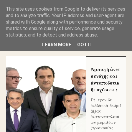
GLYFADAWEB: ΑΝΤΙ ΑΝΤΑΠΟΔΟΣΗΣ ΣΤΟΥΣ
This site uses cookies from Google to deliver its services
ΑΥΤΟΧΘΟΝΕΣ ΜΟΥ ΕΚΛΕΙΣΑΝ ΤΑ ΣΟΣΙΑΛ ΚΑΙ
and to analyze traffic. Your IP address and user-agent are
ΦΙΜΩΣΑΝ ΤΟ SITE. ΟΙ ΧΙΛΙΑΔΕΣ ΜΙΚΡΟΕΠΕΝΔΥΤΕΣ
ΕΠΕΝΔΥΣΑΤΕ ΓΙΑ ΛΕΗΛΑΣΙΑ ΚΑΙ ΕΓΚΛΗΜΑ ?
shared with Google along with performance and security
metrics to ensure quality of service, generate usage
statistics, and to detect and address abuse.
ΓΛΥΦΑΔΑ WEB |ΟΙ ΜΕΓΑΛΟΙ ΚΛΕΠΤΑΙ ΑΠΟ ΤΟ
ΜΙΚΡΟΝ ΑΠΑΓΟΥΣΙ
LEARN MORE
GOT IT
Ἁρπαγή ἀντί
συνόχης και
ἀνταποδοτικ
ῆς σχέσεως ;
Σήμερον δε
ἐκδίδουσι δεσμά
ἀξίας
ἑκατονταπλασί
ων μυριάδων
(τριακοσίας