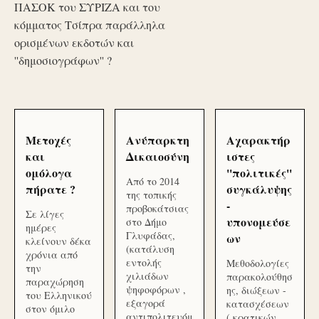
ΠΑΣΟΚ του ΣΥΡΙΖΑ και του
κόμματος Τσίπρα παράλληλα
ορισμένων εκδοτών και
''δημοσιογράφων'' ?
Μετοχές
Ανύπαρκτη
Αχαρακτήρ
και
Δικαιοσύνη
ιστες
ομόλογα
''πολιτικές''
Από το 2014
πήρατε ?
συγκάλυψης
της τοπικής
-
προβοκάτσιας
Σε λίγες
υπονομεύσε
στο Δήμο
ημέρες
Γλυφάδας,
ων
κλείνουν δέκα
(κατάλυση
χρόνια από
εντολής
Μεθοδολογίες
την
χιλιάδων
παρακολούθησ
παραχώρηση
ψηφοφόρων ,
ης, διώξεων -
του Ελληνικού
εξαγορά
κατασχέσεων
στον όμιλο
αντιπολιτευόμ
( κρατικών