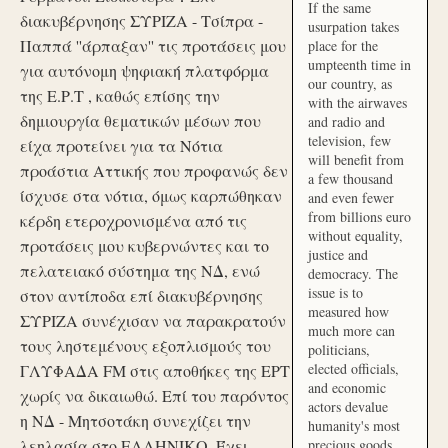
If the same
διακυβέρνησης ΣΥΡΙΖΑ - Τσίπρα -
usurpation takes
Παππά ''άρπαξαν'' τις προτάσεις μου
place for the
umpteenth time in
για αυτόνομη ψηφιακή πλατφόρμα
our country, as
της Ε.Ρ.Τ , καθώς επίσης την
with the airwaves
δημιουργία θεματικών μέσων που
and radio and
television, few
είχα προτείνει για τα Νότια
will benefit from
προάστια Αττικής που προφανώς δεν
a few thousand
ίσχυσε στα νότια, όμως καρπώθηκαν
and even fewer
from billions euro
κέρδη ετεροχρονισμένα από τις
without equality,
προτάσεις μου κυβερνώντες και το
justice and
πελατειακό σύστημα της ΝΔ, ενώ
democracy. The
issue is to
στον αντίποδα επί διακυβέρνησης
measured how
ΣΥΡΙΖΑ συνέχισαν να παρακρατούν
much more can
τους ληστεμένους εξοπλισμούς του
politicians,
elected officials,
ΓΛΥΦΑΔΑ FM στις αποθήκες της ΕΡΤ
and economic
χωρίς να δικαιωθώ. Επί του παρόντος
actors devalue
η ΝΔ - Μητσοτάκη συνεχίζει την
humanity's most
λεηλασία στο ΕΛΛΗΝΙΚΟ. Έχει
precious goods.