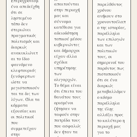
Ετεροχρονισμ
απαιτούνται
παρελθόντος
ένα απεδείχθη
στην περιοχή
χρόνου
ότι σε
μας και
ανήκουν στο
ληστεμένο
σύννομα
χρονοντούλαπ
τόπο δεν
κατέθεσα για
ο της ιστορίας,
στεριώνει
αδειοδότηση
παράλληλα
πραγματικός
τοπικού μέσου
των επιλογών
πολιτισμός και
κυβερνώντες
και των
διαρκώς
και δήμαρχοι
πολιτικών
ανακυκλώνετ
είχαν άλλα
τους, οι
αι το ίδιο
σχέδια
σημερινοί του
φαινόμενο
υπηρέτησης
παρόντος πως
κλεφτουριάς
των
πιστοποιούν
ξενόφερτων
ολιγαρχών.
ότι σε ένα
ώστε να
Το θέμα είναι
διαρκώς
μεγιστοποιούν
ότι έπειτα του
μεταβαλλόμεν
ται τα δις των
θανάτου τους
ο κόσμο
λίγων. Όλα τα
ορισμένοι
παράλληλα
κόμματα
ζήτησαν να
της ύλης
εξουσίας και
ταφούν στην
αλλάζει προς
οι πολιτικοί
πατρίδα τους
το καλύτερο η
που
που ασφαλώς
περιοχή μας
συμμετείχαν
δεν ήταν τα
για το
στην