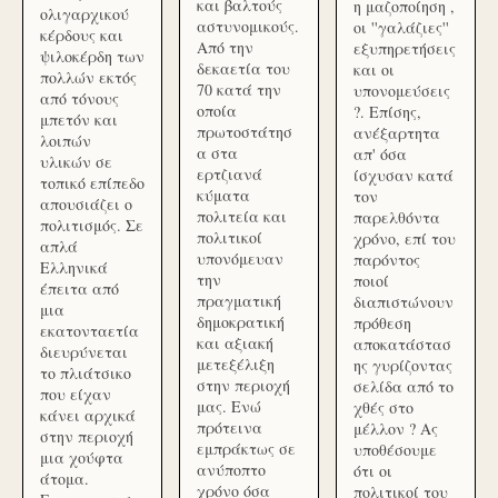
και βαλτούς
η μαζοποίηση ,
ολιγαρχικού
αστυνομικούς.
οι ''γαλάζιες''
κέρδους και
Από την
εξυπηρετήσεις
ψιλοκέρδη των
δεκαετία του
και οι
πολλών εκτός
70 κατά την
υπονομεύσεις
από τόνους
οποία
?. Επίσης,
μπετόν και
πρωτοστάτησ
ανέξαρτητα
λοιπών
α στα
απ' όσα
υλικών σε
ερτζιανά
ίσχυσαν κατά
τοπικό επίπεδο
κύματα
τον
απουσιάζει ο
πολιτεία και
παρελθόντα
πολιτισμός. Σε
πολιτικοί
χρόνο, επί του
απλά
υπονόμευαν
παρόντος
Ελληνικά
την
ποιοί
έπειτα από
πραγματική
διαπιστώνουν
μια
δημοκρατική
πρόθεση
εκατονταετία
και αξιακή
αποκατάστασ
διευρύνεται
μετεξέλιξη
ης γυρίζοντας
το πλιάτσικο
στην περιοχή
σελίδα από το
που είχαν
μας. Ενώ
χθές στο
κάνει αρχικά
πρότεινα
μέλλον ? Ας
στην περιοχή
εμπράκτως σε
υποθέσουμε
μια χούφτα
ανύποπτο
ότι οι
άτομα.
χρόνο όσα
πολιτικοί του