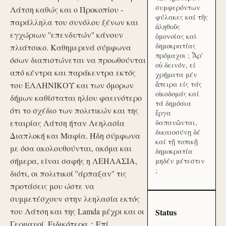
συμφερόντων
Λάτση καθώς και ο Προκοπίου -
φύλακες καί τῆς
παράλληλα του συνόλου ξένων και
ἀληθοῦς
εγχώριων ''επενδυτών'' κάνουν
ὁμονοίας καὶ
δημοκρατίας
πλιάτσικο. Καθημερινά σύμφωνα
πρόμαχοι ; Ἆρ'
όσων διαπιστώνεται να προωθούνται
οὐ δεινόν, εί
από κέντρα και παράκεντρα εκτός
χρήματα μέν
ἄπειρα είς τάς
του ΕΛΛΗΝΙΚΟΥ και των όμορων
οἰκοδομάς καί
δήμων καθίσταται ηλίου φαεινότερο
τά δημόσια
ότι το σχέδιο των πολιτικών και της
ἔργα
εταιρίας Λάτση ήταν Λεηλασία
δαπανῶνται,
δικαιοσύνῃ δέ
Διαπλοκή και Μαφία. Ήδη σύμφωνα
καί τῇ τοπικῇ
με όσα ακολουθούνται, ακόμα και
δημοκρατία
σήμερα, είναι σαφής η ΛΕΗΛΑΣΙΑ,
μηδέν μέτεστιν
;
διότι, οι πολιτικοί ''άρπαξαν'' τις
προτάσεις μου ώστε να
συμμετέσχουν στην λεηλασία εκτός
του Λάτση και της Lamda μέχρι και οι
Status
Γερμανοί. Ειδικότερα：Επί