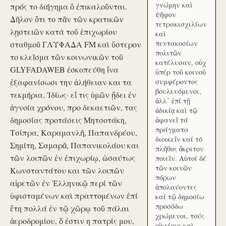
γνώμην καὶ
πρός το διήγημα ὃ ἐπικαλοῦνται.
ψῆφον
Δῆλον ὅτι το πᾶν τῶν κρατικῶν
τετρακισχιλίων
λῃστειῶν κατὰ τοῦ ἐπιχωρίου
καὶ
πεντακοσίων
σταθμοῦ ΓΛΥΦΑΔΑ FM καὶ ὕστερον
πολιτῶν
το κλεῖσμα τῶν κοινωνικῶν τοῦ
κατέλυσαν, οὐχ
GLYFADAWEB ἐσκοπεύθη ἵνα
ὑπέρ τοῦ κοινοῦ
ἐξαφανίσωσι την ἀλήθειαν και τα
συμφέροντος
βουλευόμενοι,
τεκμήρια. Ἰδίως· εἴ τις ὑμῶν ᾔδει ἐν
ἀλλ᾽ ἐπί τῇ
ἀγνοία χρόνου, προ δεκαετιῶν, τας
ἀδικίᾳ καὶ τῷ
δημοσίας προτάσεις Μητσοτάκη,
ἀφανεῖ τά
πράγματα
Τσίπρα, Καραμανλῆ, Παπανδρέου,
διοικεῖν καί τό
Σημίτη, Σαμαρᾶ, Παπανικολάου και
πλῆθος ἄκριτον
τῶν λοιπῶν ἐν ἐπιχωρίῳ, ὡσαύτως
ποιεῖν. Αὐτοί δέ
τῶν κοινῶν
Κωνσταντάτου και τῶν λοιπῶν
πόρων
αἱρετῶν ἐν Ἑλληνικῷ περί τῶν
ἀπολαύοντες
ὑφισταμένων καὶ πραττομένων ἐπί
καί τῷ δημοσίω
προσόδω
ἔτη πολλά ἐν τῷ χῶρῳ τοῦ πάλαι
χρώμενοι, τούς
ἀεροδρομίου, ὅ ἐστιν η πατρίς μου,
οἰκείους καὶ