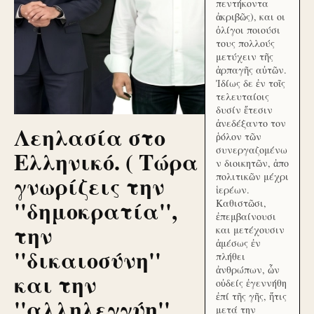
πεντήκοντα
ἀκριβῶς), και οι
ὀλίγοι ποιούσι
τους πολλούς
μετύχειν τῆς
ἁρπαγῆς αὐτῶν.
Ἰδίως δε ἐν τοῖς
τελευταίοις
δυσίν ἔτεσιν
ἀνεδέξαντο τον
Λεηλασία στο
ῥόλον τῶν
συνεργαζομένω
Ελληνικό. ( Τώρα
ν διοικητῶν, ἀπο
γνωρίζεις την
πολιτικῶν μέχρι
ἱερέων.
''δημοκρατία'',
Καθιστῶσι,
ἐπεμβαίνουσι
την
και μετέχουσιν
ἀμέσως ἐν
''δικαιοσύνη''
πλήθει
ἀνθρώπων, ὧν
και την
οὐδείς ἐγεννήθη
ἐπί τῆς γῆς, ἥτις
''αλληλεγγύη''
μετά την