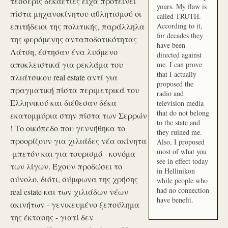
τέσσερις δεκαετίες είχα προτείνει
yours. My flaw is
πίστα μηχανοκίνητου αθλητισμού οι
called TRUTH.
επιτήδειοι της πολιτικής, παράλληλα
According to it,
for decades they
της φερόμενης ανταποδοτικότητας
have been
Λάτση, έστησαν ένα λυόμενο
directed against
αποκλειστικά για ρεκλάμα του
me. I can prove
that I actually
πλιάτσικου real estate αντί για
proposed the
πραγματική πίστα περιμετρικά του
radio and
Ελληνικού και διέθεσαν δέκα
television media
that do not belong
εκατομμύρια στην πίστα των Σερρών
to the state and
! Το οικόπεδο που γεννήθηκα το
they ruined me.
προορίζουν για χιλιάδες νέα ακίνητα
Also, I proposed
most of what you
-μπετόν και για τουρισμό - κονόμα
see in effect today
των λίγων. Έχουν προδώσει το
in Hellinikon
σύνολο, διότι, σύμφωνα της χρήσης
while people who
had no connection
real estate και των χιλιάδων νέων
have benefit.
ακινήτων - γενικευμένο ξεπούλημα
της έκτασης - γιατί δεν