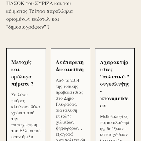
ΠΑΣΟΚ του ΣΥΡΙΖΑ και του
κόμματος Τσίπρα παράλληλα
ορισμένων εκδοτών και
''δημοσιογράφων'' ?
Μετοχές
Ανύπαρκτη
Αχαρακτήρ
και
Δικαιοσύνη
ιστες
ομόλογα
''πολιτικές''
Από το 2014
πήρατε ?
συγκάλυψης
της τοπικής
-
προβοκάτσιας
Σε λίγες
υπονομεύσε
στο Δήμο
ημέρες
Γλυφάδας,
ων
κλείνουν δέκα
(κατάλυση
χρόνια από
εντολής
Μεθοδολογίες
την
χιλιάδων
παρακολούθησ
παραχώρηση
ψηφοφόρων ,
ης, διώξεων -
του Ελληνικού
εξαγορά
κατασχέσεων
στον όμιλο
αντιπολιτευόμ
( κρατικών