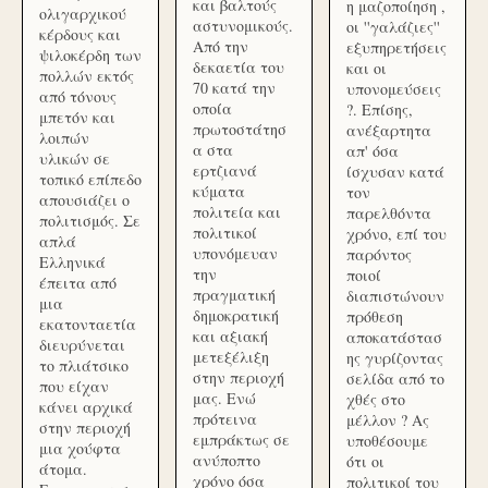
και βαλτούς
η μαζοποίηση ,
ολιγαρχικού
αστυνομικούς.
οι ''γαλάζιες''
κέρδους και
Από την
εξυπηρετήσεις
ψιλοκέρδη των
δεκαετία του
και οι
πολλών εκτός
70 κατά την
υπονομεύσεις
από τόνους
οποία
?. Επίσης,
μπετόν και
πρωτοστάτησ
ανέξαρτητα
λοιπών
α στα
απ' όσα
υλικών σε
ερτζιανά
ίσχυσαν κατά
τοπικό επίπεδο
κύματα
τον
απουσιάζει ο
πολιτεία και
παρελθόντα
πολιτισμός. Σε
πολιτικοί
χρόνο, επί του
απλά
υπονόμευαν
παρόντος
Ελληνικά
την
ποιοί
έπειτα από
πραγματική
διαπιστώνουν
μια
δημοκρατική
πρόθεση
εκατονταετία
και αξιακή
αποκατάστασ
διευρύνεται
μετεξέλιξη
ης γυρίζοντας
το πλιάτσικο
στην περιοχή
σελίδα από το
που είχαν
μας. Ενώ
χθές στο
κάνει αρχικά
πρότεινα
μέλλον ? Ας
στην περιοχή
εμπράκτως σε
υποθέσουμε
μια χούφτα
ανύποπτο
ότι οι
άτομα.
χρόνο όσα
πολιτικοί του