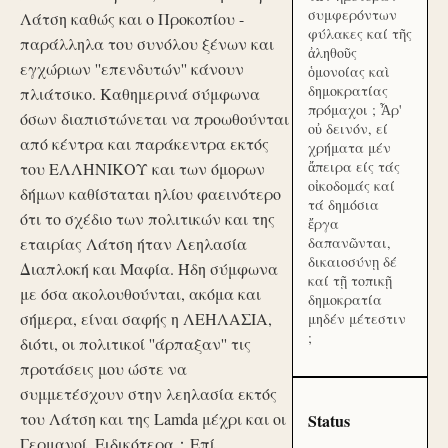
συμφερόντων
Λάτση καθώς και ο Προκοπίου -
φύλακες καί τῆς
παράλληλα του συνόλου ξένων και
ἀληθοῦς
εγχώριων ''επενδυτών'' κάνουν
ὁμονοίας καὶ
δημοκρατίας
πλιάτσικο. Καθημερινά σύμφωνα
πρόμαχοι ; Ἆρ'
όσων διαπιστώνεται να προωθούνται
οὐ δεινόν, εί
από κέντρα και παράκεντρα εκτός
χρήματα μέν
ἄπειρα είς τάς
του ΕΛΛΗΝΙΚΟΥ και των όμορων
οἰκοδομάς καί
δήμων καθίσταται ηλίου φαεινότερο
τά δημόσια
ότι το σχέδιο των πολιτικών και της
ἔργα
εταιρίας Λάτση ήταν Λεηλασία
δαπανῶνται,
δικαιοσύνῃ δέ
Διαπλοκή και Μαφία. Ήδη σύμφωνα
καί τῇ τοπικῇ
με όσα ακολουθούνται, ακόμα και
δημοκρατία
σήμερα, είναι σαφής η ΛΕΗΛΑΣΙΑ,
μηδέν μέτεστιν
;
διότι, οι πολιτικοί ''άρπαξαν'' τις
προτάσεις μου ώστε να
συμμετέσχουν στην λεηλασία εκτός
του Λάτση και της Lamda μέχρι και οι
Status
Γερμανοί. Ειδικότερα：Επί