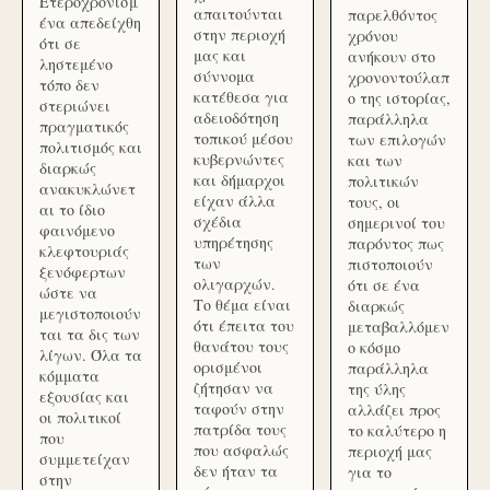
Ετεροχρονισμ
απαιτούνται
παρελθόντος
ένα απεδείχθη
στην περιοχή
χρόνου
ότι σε
μας και
ανήκουν στο
ληστεμένο
σύννομα
χρονοντούλαπ
τόπο δεν
κατέθεσα για
ο της ιστορίας,
στεριώνει
αδειοδότηση
παράλληλα
πραγματικός
τοπικού μέσου
των επιλογών
πολιτισμός και
κυβερνώντες
και των
διαρκώς
και δήμαρχοι
πολιτικών
ανακυκλώνετ
είχαν άλλα
τους, οι
αι το ίδιο
σχέδια
σημερινοί του
φαινόμενο
υπηρέτησης
παρόντος πως
κλεφτουριάς
των
πιστοποιούν
ξενόφερτων
ολιγαρχών.
ότι σε ένα
ώστε να
Το θέμα είναι
διαρκώς
μεγιστοποιούν
ότι έπειτα του
μεταβαλλόμεν
ται τα δις των
θανάτου τους
ο κόσμο
λίγων. Όλα τα
ορισμένοι
παράλληλα
κόμματα
ζήτησαν να
της ύλης
εξουσίας και
ταφούν στην
αλλάζει προς
οι πολιτικοί
πατρίδα τους
το καλύτερο η
που
που ασφαλώς
περιοχή μας
συμμετείχαν
δεν ήταν τα
για το
στην