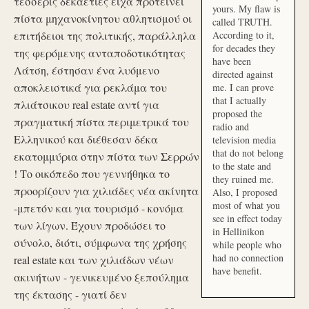
τέσσερις δεκαετίες είχα προτείνει
yours. My flaw is
πίστα μηχανοκίνητου αθλητισμού οι
called TRUTH.
επιτήδειοι της πολιτικής, παράλληλα
According to it,
for decades they
της φερόμενης ανταποδοτικότητας
have been
Λάτση, έστησαν ένα λυόμενο
directed against
αποκλειστικά για ρεκλάμα του
me. I can prove
that I actually
πλιάτσικου real estate αντί για
proposed the
πραγματική πίστα περιμετρικά του
radio and
Ελληνικού και διέθεσαν δέκα
television media
that do not belong
εκατομμύρια στην πίστα των Σερρών
to the state and
! Το οικόπεδο που γεννήθηκα το
they ruined me.
προορίζουν για χιλιάδες νέα ακίνητα
Also, I proposed
most of what you
-μπετόν και για τουρισμό - κονόμα
see in effect today
των λίγων. Έχουν προδώσει το
in Hellinikon
σύνολο, διότι, σύμφωνα της χρήσης
while people who
had no connection
real estate και των χιλιάδων νέων
have benefit.
ακινήτων - γενικευμένο ξεπούλημα
της έκτασης - γιατί δεν