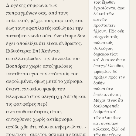
τοῖς ἔξωθεν
Διογένης σύμφωνα των
ἐχαρίζοντο, ἅμα
πεπραγμένων σας, από τους
δέ καί τῶν
κοινῶν
πολιτικούς μέχρι τους αιρετούς και
προστατεῖν
έως τους εφοπλιστές καθώς και την
ἠξίουν. Πῶς ούκ
τοπική κοινωνία ούτε ένα άτομο δεν
αἰσχρόν τοῖς
πολιτικοῖς
έχει αποδείξει ότι είναι άνθρωπος.
συλλόγοις
Ειδικότερα: Επί Χούντας
δημοκρατίαν
απαλλοτρίωσαν την συνοικία του
καὶ δικαιοσύνην
Βοσπόρου χωρίς αποζημιώσεις
ἐπαγγέλλεσθαι,
μηδεμίαν δέ
υποτίθεται για την επέκταση του
πράξιν πρός τήν
αερολιμένα, όμως μετά το χάρισμα
ὀρθήν
έναντι πινακίου φακής του
πολιτείαν
ἐπιδεικνύναι ;
Ελληνικού στον ολιγάρχη Λάτση και
Μέχρι τίνος ἔτι
τις φανφάρες περί
δουλοπρεπεῖς
ανταποδοτικότητας στους
ἐσόμεθα καὶ
τῶν πλουσίων
αυτόχθονες χωρίς αντίκρυσμα
καί δυνατῶν
απέδειχθη ότι, τόσο οι κυβερνώντες -
κόλακες, ἀλλ' ού
πολιτικοί - αιρετοί, όσο και η εταιρία
τῶν ἡμετέρων