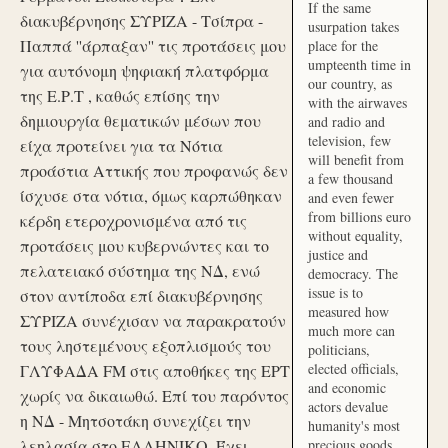
If the same
διακυβέρνησης ΣΥΡΙΖΑ - Τσίπρα -
usurpation takes
Παππά ''άρπαξαν'' τις προτάσεις μου
place for the
umpteenth time in
για αυτόνομη ψηφιακή πλατφόρμα
our country, as
της Ε.Ρ.Τ , καθώς επίσης την
with the airwaves
δημιουργία θεματικών μέσων που
and radio and
television, few
είχα προτείνει για τα Νότια
will benefit from
προάστια Αττικής που προφανώς δεν
a few thousand
ίσχυσε στα νότια, όμως καρπώθηκαν
and even fewer
from billions euro
κέρδη ετεροχρονισμένα από τις
without equality,
προτάσεις μου κυβερνώντες και το
justice and
πελατειακό σύστημα της ΝΔ, ενώ
democracy. The
issue is to
στον αντίποδα επί διακυβέρνησης
measured how
ΣΥΡΙΖΑ συνέχισαν να παρακρατούν
much more can
τους ληστεμένους εξοπλισμούς του
politicians,
elected officials,
ΓΛΥΦΑΔΑ FM στις αποθήκες της ΕΡΤ
and economic
χωρίς να δικαιωθώ. Επί του παρόντος
actors devalue
η ΝΔ - Μητσοτάκη συνεχίζει την
humanity's most
λεηλασία στο ΕΛΛΗΝΙΚΟ. Έχει
precious goods.