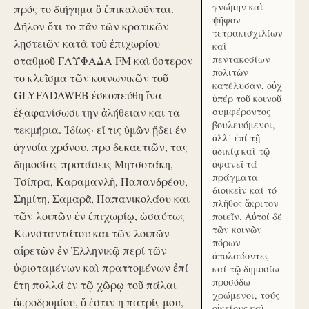
γνώμην καὶ
πρός το διήγημα ὃ ἐπικαλοῦνται.
ψῆφον
Δῆλον ὅτι το πᾶν τῶν κρατικῶν
τετρακισχιλίων
λῃστειῶν κατὰ τοῦ ἐπιχωρίου
καὶ
πεντακοσίων
σταθμοῦ ΓΛΥΦΑΔΑ FM καὶ ὕστερον
πολιτῶν
το κλεῖσμα τῶν κοινωνικῶν τοῦ
κατέλυσαν, οὐχ
GLYFADAWEB ἐσκοπεύθη ἵνα
ὑπέρ τοῦ κοινοῦ
ἐξαφανίσωσι την ἀλήθειαν και τα
συμφέροντος
βουλευόμενοι,
τεκμήρια. Ἰδίως· εἴ τις ὑμῶν ᾔδει ἐν
ἀλλ᾽ ἐπί τῇ
ἀγνοία χρόνου, προ δεκαετιῶν, τας
ἀδικίᾳ καὶ τῷ
δημοσίας προτάσεις Μητσοτάκη,
ἀφανεῖ τά
πράγματα
Τσίπρα, Καραμανλῆ, Παπανδρέου,
διοικεῖν καί τό
Σημίτη, Σαμαρᾶ, Παπανικολάου και
πλῆθος ἄκριτον
τῶν λοιπῶν ἐν ἐπιχωρίῳ, ὡσαύτως
ποιεῖν. Αὐτοί δέ
τῶν κοινῶν
Κωνσταντάτου και τῶν λοιπῶν
πόρων
αἱρετῶν ἐν Ἑλληνικῷ περί τῶν
ἀπολαύοντες
ὑφισταμένων καὶ πραττομένων ἐπί
καί τῷ δημοσίω
προσόδω
ἔτη πολλά ἐν τῷ χῶρῳ τοῦ πάλαι
χρώμενοι, τούς
ἀεροδρομίου, ὅ ἐστιν η πατρίς μου,
οἰκείους καὶ