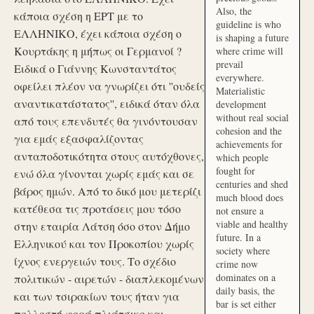
Also, the
κάποια σχέση η ΕΡΤ με το
guideline is who
ΕΛΛΗΝΙΚΟ, έχει κάποια σχέση ο
is shaping a future
Κουρτάκης η μήπως οι Γερμανοί ?
where crime will
prevail
Ειδικά ο Γιάννης Κωνσταντάτος
everywhere.
οφείλει πλέον να γνωρίζει ότι ''ουδείς
Materialistic
αναντικατάστατος'', ειδικά όταν όλα
development
without real social
από τους επενδυτές θα γινόντουσαν
cohesion and the
για εμάς εξασφαλίζοντας
achievements for
ανταποδοτικότητα στους αυτόχθονες,
which people
fought for
ενώ όλα γίνονται χωρίς εμάς και σε
centuries and shed
βάρος ημών. Από το δικό μου μετερίζι
much blood does
κατέθεσα τις προτάσεις μου τόσο
not ensure a
viable and healthy
στην εταιρία Λάτση όσο στον Δήμο
future. In a
Ελληνικού και τον Προκοπίου χωρίς
society where
ίχνος ενεργειών τους. Το σχέδιο
crime now
dominates on a
πολιτικών - αιρετών - διαπλεκομένων
daily basis, the
και των τσιρακίων τους ήταν για
bar is set either
πολλοστή φορά πλιάτσικο και