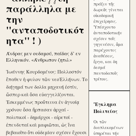
πράξιν τῆς
παράλληλα με
δωρεᾶς γίνεται
την
οἰκοδομική
ἐπιχείρησις.
''ανταποδοτικότ
Ὑπέσχοντο
ἀνταποδοτικήν
ητα'' ! )
σχέσιν τοῖς
γηγενέσιν, ἅμα
παρέχοντες
Άνδρας μεν ουδαμού, παίδας δ’ εν
ἀναθέσεις,
Ελληνικόν. «Άνθρωπον ζητώ.»
ἔργα, και δη
δεσμά
Ἰωάννης Κουρδομένος: Πολλοστόν
παντοδαποῖς
ἔπαθεν ἡ φυλον τῶν νεοἙλλήνων. Το
τρίτοις.
διήγημά των δολία μηχανή ἐστίν,
ὥσπερ καὶ ὅσα εὐαγγελίζονται.
Ἐσκεμμένως προὔτεινα ἐν ἀγνοίᾳ
Ἔγκλημα
χρόνου ὅσα ἥρπασαν ἀρχαί -
Πολιτείας
πολιτικοί - δημάρχοι - αἱρετοί -
Οι τῶν
ἐπενδυταί καὶ μαφιῶται, ὡς ἵνα
διαπλεκομένων
βεβαιοῖτο ὅτι οὐδεμίαν σχέσιν ἔχουσι
ὑπηρέται τήν