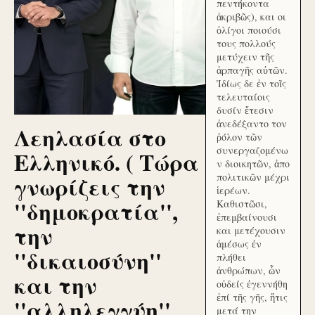
πεντήκοντα
ἀκριβῶς), και οι
ὀλίγοι ποιούσι
τους πολλούς
μετύχειν τῆς
ἁρπαγῆς αὐτῶν.
Ἰδίως δε ἐν τοῖς
τελευταίοις
δυσίν ἔτεσιν
ἀνεδέξαντο τον
Λεηλασία στο
ῥόλον τῶν
συνεργαζομένω
Ελληνικό. ( Τώρα
ν διοικητῶν, ἀπο
γνωρίζεις την
πολιτικῶν μέχρι
ἱερέων.
''δημοκρατία'',
Καθιστῶσι,
ἐπεμβαίνουσι
την
και μετέχουσιν
ἀμέσως ἐν
''δικαιοσύνη''
πλήθει
ἀνθρώπων, ὧν
και την
οὐδείς ἐγεννήθη
ἐπί τῆς γῆς, ἥτις
''αλληλεγγύη''
μετά την