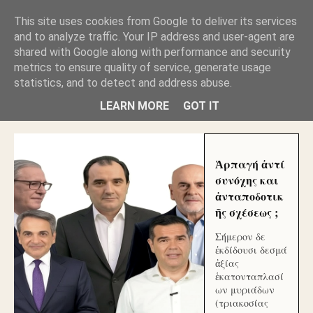
GLYFADAWEB: ΑΝΤΙ ΑΝΤΑΠΟΔΟΣΗΣ ΣΤΟΥΣ
This site uses cookies from Google to deliver its services
ΑΥΤΟΧΘΟΝΕΣ ΜΟΥ ΕΚΛΕΙΣΑΝ ΤΑ ΣΟΣΙΑΛ ΚΑΙ
and to analyze traffic. Your IP address and user-agent are
ΦΙΜΩΣΑΝ ΤΟ SITE. ΟΙ ΧΙΛΙΑΔΕΣ ΜΙΚΡΟΕΠΕΝΔΥΤΕΣ
ΕΠΕΝΔΥΣΑΤΕ ΓΙΑ ΛΕΗΛΑΣΙΑ ΚΑΙ ΕΓΚΛΗΜΑ ?
shared with Google along with performance and security
metrics to ensure quality of service, generate usage
statistics, and to detect and address abuse.
ΓΛΥΦΑΔΑ WEB |ΟΙ ΜΕΓΑΛΟΙ ΚΛΕΠΤΑΙ ΑΠΟ ΤΟ
ΜΙΚΡΟΝ ΑΠΑΓΟΥΣΙ
LEARN MORE
GOT IT
Ἁρπαγή ἀντί
συνόχης και
ἀνταποδοτικ
ῆς σχέσεως ;
Σήμερον δε
ἐκδίδουσι δεσμά
ἀξίας
ἑκατονταπλασί
ων μυριάδων
(τριακοσίας