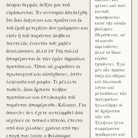
δέομαι θερμῶς δεῖξαι μοι ποῦ
φίλους καί τούς
ἑαυτοῖς
εὑρίσκονται. Ἐν συντομία ἀπεδείχθη
προσήκοντας
ὅτι ὅσα διήγαγον και προὔτεινα ἐκ
κατά τήν αὑτῶν
τοῦ ἐμοῦ μετερίζου ἀνεγράφησαν και
βούλησιν
ἐθεράπευον, ού
εἰσίν ἡ τοῦ παρόντος ἀλήθεια
τό κοινόν
παντελῶς ἐναντία τοῖς μηδέν
ὠφελοῦντες
ἀναλώσασιν, ἀλλά ἐπ' ἔτη πολλά
ἀλλά τό ἴδιον
ἀποφέρονται ἐκ τῶν ἐμῶν δημοσίων
κέρδος
ζητοῦντες. Ἐγώ
προτάσεων. Ὅπου οὐ χωροῦσιν οι
μέν οὖν πρῶτος
πρωτουργοί και αὐτόχθονες, ἐστίν
ὑπέρ ἐλευθέρου
λεηλασία καὶ μαφία. Τι μέλλετε
καὶ ίδιωτικοῦ
λόγου καί
παθεῖν, ὅσοι ἥρπατε πλῆθος
μεταδόσεως τῶν
προτάσεων και ἐπ'εὐκαιρία τοῦ
πραγμάτων
παρόντος ἀποφέρεσθε; Κόλασις. Για
ἠγωνιζόμην οἱ
δέ ἀχάριστοι
όσους/ες δεν έχετε αντιληφθεί όσα
τῶν νῦν
ισχύουν σε τοπικό επίπεδο, έπειτα
Ἑλλήνων ξένα
από δυο χιλιάδες χρόνια από την
συμφέροντα
προὔκρινον καί
εποχή που ζούσε ο Φιλόσοφος