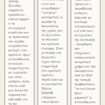
Λάτση.
ενων και
ληστειών )
Χιλιάδες
αναρίθμητα
παραβίασης
στηρίξατε
''γαλάζια''
κωδικών,
εμπράκτως
ρουσφέτια), η
φίμωσης με
επανειλημμέν
φερόμενη
κλείσιμο
α το
δικαιοσύνη
λογαριασμών
ολιγαρχικό
της χώρας μας
κ.ά από τους
κεφάλαιο και
συγκαλύπτει
συνεργάτες
το προσωπικό
το πολιτικό
της διαπλοκής
σας κέρδος
και κρατικό
- διαφθοράς
αγοράζοντας
έγκλημα. Στον
που
μετοχές είτε
αντίποδα επί
στοχεύουν
ομόλογα, όμως
δεκαετίες
αποκλειστικά
αυταπόδεικτα
είχαν πάντα
το κρατικό
συνολικά
συμμετοχή
χρήμα και την
συμμετέχεται
στις κρατικές
αδιαφάνεια.
σε λεηλασία
ληστείες
Από το 2014
και είστε
παράλληλα με
της τοπικής
κάπηλοι, διότι,
τα ρουσφέτια
προβοκάτσιας
έπειτα από
ΝΔ και
''τα καλύτερα
μια δεκαετία
ΠΑΣΟΚ,
ήταν
έμφαση στο
επίορκους
μπροστά'' η
real estate για
υπαλλήλους
αυταπόδεικτα
τα δις