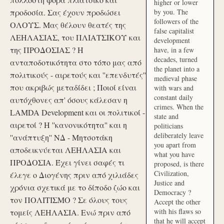
higher or lower
προδοσία. Σας έχουν προδώσει
by you. The
followers of the
ΟΛΟΥΣ. Μας θέλουν θεατές της
false capitalist
ΛΕΗΛΑΣΙΑΣ, του ΠΛΙΑΤΣΙΚΟΥ και
development
της ΠΡΟΔΟΣΙΑΣ ? Η
have, in a few
decades, turned
ανταποδοτικότητα στο τόπο μας από
the planet into a
πολιτικούς - αιρετούς και ''επενδυτές''
medieval phase
που ακριβώς μεταδίδει ; Ποιοί είναι
with wars and
constant daily
αυτόχθονες απ' όσους κάλεσαν η
crimes. When the
LAMDA Development και οι πολιτικοί -
state and
αιρετοί ? Η ''κανονικότητα'' και η
politicians
deliberately leave
''ανάπτυξη'' ΝΔ - Μητσοτάκη
you apart from
αποδεικνύεται ΛΕΗΛΑΣΙΑ και
what you have
ΠΡΟΔΟΣΙΑ. Έχει γίνει σαφές τι
proposed, is there
Civilization,
έλεγε ο Διογένης πριν από χιλιάδες
Justice and
χρόνια σχετικά με το δίποδο ζώο και
Democracy ?
τον ΠΟΛΙΤΙΣΜΟ ? Σε όλους τους
Accept the other
with his flaws so
τομείς ΛΕΗΛΑΣΙΑ. Ενώ πριν από
that he will accept