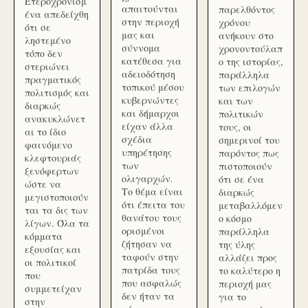
Ετεροχρονισμ
απαιτούνται
παρελθόντος
ένα απεδείχθη
στην περιοχή
χρόνου
ότι σε
μας και
ανήκουν στο
ληστεμένο
σύννομα
χρονοντούλαπ
τόπο δεν
κατέθεσα για
ο της ιστορίας,
στεριώνει
αδειοδότηση
παράλληλα
πραγματικός
τοπικού μέσου
των επιλογών
πολιτισμός και
κυβερνώντες
και των
διαρκώς
και δήμαρχοι
πολιτικών
ανακυκλώνετ
είχαν άλλα
τους, οι
αι το ίδιο
σχέδια
σημερινοί του
φαινόμενο
υπηρέτησης
παρόντος πως
κλεφτουριάς
των
πιστοποιούν
ξενόφερτων
ολιγαρχών.
ότι σε ένα
ώστε να
Το θέμα είναι
διαρκώς
μεγιστοποιούν
ότι έπειτα του
μεταβαλλόμεν
ται τα δις των
θανάτου τους
ο κόσμο
λίγων. Όλα τα
ορισμένοι
παράλληλα
κόμματα
ζήτησαν να
της ύλης
εξουσίας και
ταφούν στην
αλλάζει προς
οι πολιτικοί
πατρίδα τους
το καλύτερο η
που
που ασφαλώς
περιοχή μας
συμμετείχαν
δεν ήταν τα
για το
στην