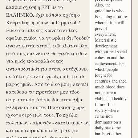
Also, the
κάποια σχέση η ΕΡΤ με το
guideline is who
ΕΛΛΗΝΙΚΟ, έχει κάποια σχέση ο
is shaping a future
Κουρτάκης η μήπως οι Γερμανοί ?
where crime will
prevail
Ειδικά ο Γιάννης Κωνσταντάτος
everywhere.
οφείλει πλέον να γνωρίζει ότι ''ουδείς
Materialistic
αναντικατάστατος'', ειδικά όταν όλα
development
without real social
από τους επενδυτές θα γινόντουσαν
cohesion and the
για εμάς εξασφαλίζοντας
achievements for
ανταποδοτικότητα στους αυτόχθονες,
which people
fought for
ενώ όλα γίνονται χωρίς εμάς και σε
centuries and shed
βάρος ημών. Από το δικό μου μετερίζι
much blood does
κατέθεσα τις προτάσεις μου τόσο
not ensure a
viable and healthy
στην εταιρία Λάτση όσο στον Δήμο
future. In a
Ελληνικού και τον Προκοπίου χωρίς
society where
ίχνος ενεργειών τους. Το σχέδιο
crime now
dominates on a
πολιτικών - αιρετών - διαπλεκομένων
daily basis, the
και των τσιρακίων τους ήταν για
bar is set either
πολλοστή φορά πλιάτσικο και