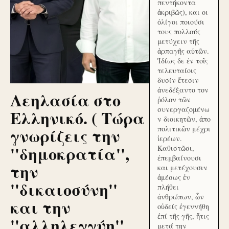
πεντήκοντα
ἀκριβῶς), και οι
ὀλίγοι ποιούσι
τους πολλούς
μετύχειν τῆς
ἁρπαγῆς αὐτῶν.
Ἰδίως δε ἐν τοῖς
τελευταίοις
δυσίν ἔτεσιν
ἀνεδέξαντο τον
Λεηλασία στο
ῥόλον τῶν
συνεργαζομένω
Ελληνικό. ( Τώρα
ν διοικητῶν, ἀπο
γνωρίζεις την
πολιτικῶν μέχρι
ἱερέων.
''δημοκρατία'',
Καθιστῶσι,
ἐπεμβαίνουσι
την
και μετέχουσιν
ἀμέσως ἐν
''δικαιοσύνη''
πλήθει
ἀνθρώπων, ὧν
και την
οὐδείς ἐγεννήθη
ἐπί τῆς γῆς, ἥτις
''αλληλεγγύη''
μετά την