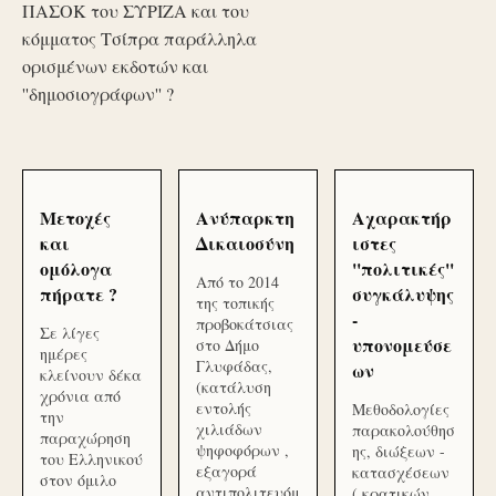
ΠΑΣΟΚ του ΣΥΡΙΖΑ και του
κόμματος Τσίπρα παράλληλα
ορισμένων εκδοτών και
''δημοσιογράφων'' ?
Μετοχές
Ανύπαρκτη
Αχαρακτήρ
και
Δικαιοσύνη
ιστες
ομόλογα
''πολιτικές''
Από το 2014
πήρατε ?
συγκάλυψης
της τοπικής
-
προβοκάτσιας
Σε λίγες
υπονομεύσε
στο Δήμο
ημέρες
Γλυφάδας,
ων
κλείνουν δέκα
(κατάλυση
χρόνια από
εντολής
Μεθοδολογίες
την
χιλιάδων
παρακολούθησ
παραχώρηση
ψηφοφόρων ,
ης, διώξεων -
του Ελληνικού
εξαγορά
κατασχέσεων
στον όμιλο
αντιπολιτευόμ
( κρατικών