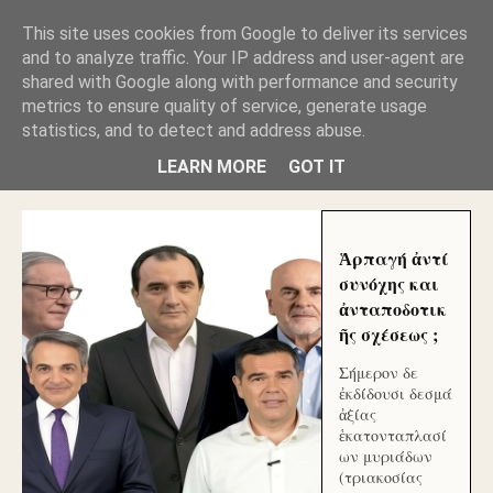
GLYFADAWEB: ΑΝΤΙ ΑΝΤΑΠΟΔΟΣΗΣ ΣΤΟΥΣ
This site uses cookies from Google to deliver its services
ΑΥΤΟΧΘΟΝΕΣ ΜΟΥ ΕΚΛΕΙΣΑΝ ΤΑ ΣΟΣΙΑΛ ΚΑΙ
and to analyze traffic. Your IP address and user-agent are
ΦΙΜΩΣΑΝ ΤΟ SITE. ΟΙ ΧΙΛΙΑΔΕΣ ΜΙΚΡΟΕΠΕΝΔΥΤΕΣ
ΕΠΕΝΔΥΣΑΤΕ ΓΙΑ ΛΕΗΛΑΣΙΑ ΚΑΙ ΕΓΚΛΗΜΑ ?
shared with Google along with performance and security
metrics to ensure quality of service, generate usage
statistics, and to detect and address abuse.
ΓΛΥΦΑΔΑ WEB |ΟΙ ΜΕΓΑΛΟΙ ΚΛΕΠΤΑΙ ΑΠΟ ΤΟ
ΜΙΚΡΟΝ ΑΠΑΓΟΥΣΙ
LEARN MORE
GOT IT
Ἁρπαγή ἀντί
συνόχης και
ἀνταποδοτικ
ῆς σχέσεως ;
Σήμερον δε
ἐκδίδουσι δεσμά
ἀξίας
ἑκατονταπλασί
ων μυριάδων
(τριακοσίας