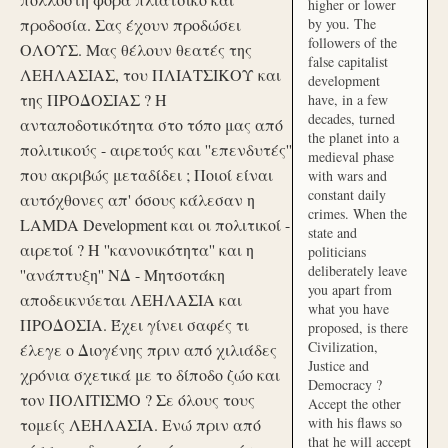
higher or lower
προδοσία. Σας έχουν προδώσει
by you. The
followers of the
ΟΛΟΥΣ. Μας θέλουν θεατές της
false capitalist
ΛΕΗΛΑΣΙΑΣ, του ΠΛΙΑΤΣΙΚΟΥ και
development
της ΠΡΟΔΟΣΙΑΣ ? Η
have, in a few
decades, turned
ανταποδοτικότητα στο τόπο μας από
the planet into a
πολιτικούς - αιρετούς και ''επενδυτές''
medieval phase
που ακριβώς μεταδίδει ; Ποιοί είναι
with wars and
constant daily
αυτόχθονες απ' όσους κάλεσαν η
crimes. When the
LAMDA Development και οι πολιτικοί -
state and
αιρετοί ? Η ''κανονικότητα'' και η
politicians
deliberately leave
''ανάπτυξη'' ΝΔ - Μητσοτάκη
you apart from
αποδεικνύεται ΛΕΗΛΑΣΙΑ και
what you have
ΠΡΟΔΟΣΙΑ. Έχει γίνει σαφές τι
proposed, is there
Civilization,
έλεγε ο Διογένης πριν από χιλιάδες
Justice and
χρόνια σχετικά με το δίποδο ζώο και
Democracy ?
τον ΠΟΛΙΤΙΣΜΟ ? Σε όλους τους
Accept the other
with his flaws so
τομείς ΛΕΗΛΑΣΙΑ. Ενώ πριν από
that he will accept