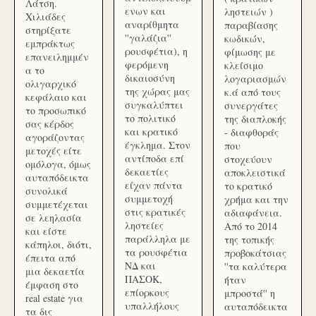
Λάτση.
ενων και
ληστειών )
Χιλιάδες
αναρίθμητα
παραβίασης
στηρίξατε
''γαλάζια''
κωδικών,
εμπράκτως
ρουσφέτια), η
φίμωσης με
επανειλημμέν
φερόμενη
κλείσιμο
α το
δικαιοσύνη
λογαριασμών
ολιγαρχικό
της χώρας μας
κ.ά από τους
κεφάλαιο και
συγκαλύπτει
συνεργάτες
το προσωπικό
το πολιτικό
της διαπλοκής
σας κέρδος
και κρατικό
- διαφθοράς
αγοράζοντας
έγκλημα. Στον
που
μετοχές είτε
αντίποδα επί
στοχεύουν
ομόλογα, όμως
δεκαετίες
αποκλειστικά
αυταπόδεικτα
είχαν πάντα
το κρατικό
συνολικά
συμμετοχή
χρήμα και την
συμμετέχεται
στις κρατικές
αδιαφάνεια.
σε λεηλασία
ληστείες
Από το 2014
και είστε
παράλληλα με
της τοπικής
κάπηλοι, διότι,
τα ρουσφέτια
προβοκάτσιας
έπειτα από
ΝΔ και
''τα καλύτερα
μια δεκαετία
ΠΑΣΟΚ,
ήταν
έμφαση στο
επίορκους
μπροστά'' η
real estate για
υπαλλήλους
αυταπόδεικτα
τα δις