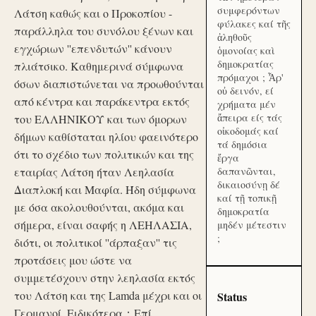
συμφερόντων
Λάτση καθώς και ο Προκοπίου -
φύλακες καί τῆς
παράλληλα του συνόλου ξένων και
ἀληθοῦς
εγχώριων ''επενδυτών'' κάνουν
ὁμονοίας καὶ
δημοκρατίας
πλιάτσικο. Καθημερινά σύμφωνα
πρόμαχοι ; Ἆρ'
όσων διαπιστώνεται να προωθούνται
οὐ δεινόν, εί
από κέντρα και παράκεντρα εκτός
χρήματα μέν
ἄπειρα είς τάς
του ΕΛΛΗΝΙΚΟΥ και των όμορων
οἰκοδομάς καί
δήμων καθίσταται ηλίου φαεινότερο
τά δημόσια
ότι το σχέδιο των πολιτικών και της
ἔργα
εταιρίας Λάτση ήταν Λεηλασία
δαπανῶνται,
δικαιοσύνῃ δέ
Διαπλοκή και Μαφία. Ήδη σύμφωνα
καί τῇ τοπικῇ
με όσα ακολουθούνται, ακόμα και
δημοκρατία
σήμερα, είναι σαφής η ΛΕΗΛΑΣΙΑ,
μηδέν μέτεστιν
;
διότι, οι πολιτικοί ''άρπαξαν'' τις
προτάσεις μου ώστε να
συμμετέσχουν στην λεηλασία εκτός
του Λάτση και της Lamda μέχρι και οι
Status
Γερμανοί. Ειδικότερα：Επί