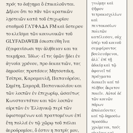
γνώμην καὶ
πρός το διήγημα ὃ ἐπικαλοῦνται.
ψῆφον
Δῆλον ὅτι το πᾶν τῶν κρατικῶν
τετρακισχιλίων
λῃστειῶν κατὰ τοῦ ἐπιχωρίου
καὶ
πεντακοσίων
σταθμοῦ ΓΛΥΦΑΔΑ FM καὶ ὕστερον
πολιτῶν
το κλεῖσμα τῶν κοινωνικῶν τοῦ
κατέλυσαν, οὐχ
GLYFADAWEB ἐσκοπεύθη ἵνα
ὑπέρ τοῦ κοινοῦ
ἐξαφανίσωσι την ἀλήθειαν και τα
συμφέροντος
βουλευόμενοι,
τεκμήρια. Ἰδίως· εἴ τις ὑμῶν ᾔδει ἐν
ἀλλ᾽ ἐπί τῇ
ἀγνοία χρόνου, προ δεκαετιῶν, τας
ἀδικίᾳ καὶ τῷ
δημοσίας προτάσεις Μητσοτάκη,
ἀφανεῖ τά
πράγματα
Τσίπρα, Καραμανλῆ, Παπανδρέου,
διοικεῖν καί τό
Σημίτη, Σαμαρᾶ, Παπανικολάου και
πλῆθος ἄκριτον
τῶν λοιπῶν ἐν ἐπιχωρίῳ, ὡσαύτως
ποιεῖν. Αὐτοί δέ
τῶν κοινῶν
Κωνσταντάτου και τῶν λοιπῶν
πόρων
αἱρετῶν ἐν Ἑλληνικῷ περί τῶν
ἀπολαύοντες
ὑφισταμένων καὶ πραττομένων ἐπί
καί τῷ δημοσίω
προσόδω
ἔτη πολλά ἐν τῷ χῶρῳ τοῦ πάλαι
χρώμενοι, τούς
ἀεροδρομίου, ὅ ἐστιν η πατρίς μου,
οἰκείους καὶ