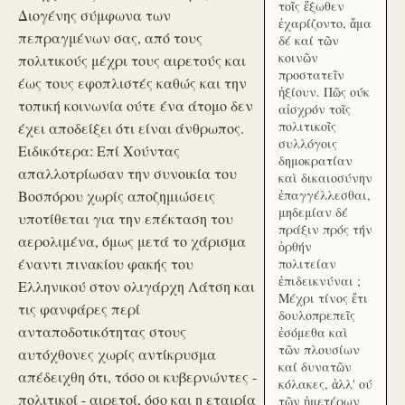
τοῖς ἔξωθεν
Διογένης σύμφωνα των
ἐχαρίζοντο, ἅμα
πεπραγμένων σας, από τους
δέ καί τῶν
κοινῶν
πολιτικούς μέχρι τους αιρετούς και
προστατεῖν
έως τους εφοπλιστές καθώς και την
ἠξίουν. Πῶς ούκ
τοπική κοινωνία ούτε ένα άτομο δεν
αἰσχρόν τοῖς
πολιτικοῖς
έχει αποδείξει ότι είναι άνθρωπος.
συλλόγοις
Ειδικότερα: Επί Χούντας
δημοκρατίαν
απαλλοτρίωσαν την συνοικία του
καὶ δικαιοσύνην
Βοσπόρου χωρίς αποζημιώσεις
ἐπαγγέλλεσθαι,
μηδεμίαν δέ
υποτίθεται για την επέκταση του
πράξιν πρός τήν
αερολιμένα, όμως μετά το χάρισμα
ὀρθήν
έναντι πινακίου φακής του
πολιτείαν
ἐπιδεικνύναι ;
Ελληνικού στον ολιγάρχη Λάτση και
Μέχρι τίνος ἔτι
τις φανφάρες περί
δουλοπρεπεῖς
ανταποδοτικότητας στους
ἐσόμεθα καὶ
τῶν πλουσίων
αυτόχθονες χωρίς αντίκρυσμα
καί δυνατῶν
απέδειχθη ότι, τόσο οι κυβερνώντες -
κόλακες, ἀλλ' ού
πολιτικοί - αιρετοί, όσο και η εταιρία
τῶν ἡμετέρων