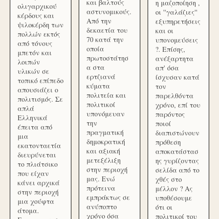
και βαλτούς
η μαζοποίηση ,
ολιγαρχικού
αστυνομικούς.
οι ''γαλάζιες''
κέρδους και
Από την
εξυπηρετήσεις
ψιλοκέρδη των
δεκαετία του
και οι
πολλών εκτός
70 κατά την
υπονομεύσεις
από τόνους
οποία
?. Επίσης,
μπετόν και
πρωτοστάτησ
ανέξαρτητα
λοιπών
α στα
απ' όσα
υλικών σε
ερτζιανά
ίσχυσαν κατά
τοπικό επίπεδο
κύματα
τον
απουσιάζει ο
πολιτεία και
παρελθόντα
πολιτισμός. Σε
πολιτικοί
χρόνο, επί του
απλά
υπονόμευαν
παρόντος
Ελληνικά
την
ποιοί
έπειτα από
πραγματική
διαπιστώνουν
μια
δημοκρατική
πρόθεση
εκατονταετία
και αξιακή
αποκατάστασ
διευρύνεται
μετεξέλιξη
ης γυρίζοντας
το πλιάτσικο
στην περιοχή
σελίδα από το
που είχαν
μας. Ενώ
χθές στο
κάνει αρχικά
πρότεινα
μέλλον ? Ας
στην περιοχή
εμπράκτως σε
υποθέσουμε
μια χούφτα
ανύποπτο
ότι οι
άτομα.
χρόνο όσα
πολιτικοί του