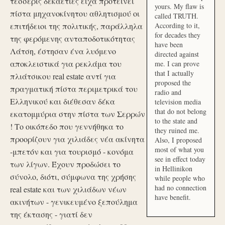
τέσσερις δεκαετίες είχα προτείνει
yours. My flaw is
πίστα μηχανοκίνητου αθλητισμού οι
called TRUTH.
επιτήδειοι της πολιτικής, παράλληλα
According to it,
for decades they
της φερόμενης ανταποδοτικότητας
have been
Λάτση, έστησαν ένα λυόμενο
directed against
αποκλειστικά για ρεκλάμα του
me. I can prove
that I actually
πλιάτσικου real estate αντί για
proposed the
πραγματική πίστα περιμετρικά του
radio and
Ελληνικού και διέθεσαν δέκα
television media
that do not belong
εκατομμύρια στην πίστα των Σερρών
to the state and
! Το οικόπεδο που γεννήθηκα το
they ruined me.
προορίζουν για χιλιάδες νέα ακίνητα
Also, I proposed
most of what you
-μπετόν και για τουρισμό - κονόμα
see in effect today
των λίγων. Έχουν προδώσει το
in Hellinikon
σύνολο, διότι, σύμφωνα της χρήσης
while people who
had no connection
real estate και των χιλιάδων νέων
have benefit.
ακινήτων - γενικευμένο ξεπούλημα
της έκτασης - γιατί δεν