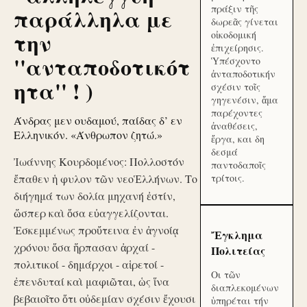
πράξιν τῆς
παράλληλα με
δωρεᾶς γίνεται
την
οἰκοδομική
ἐπιχείρησις.
''ανταποδοτικότ
Ὑπέσχοντο
ἀνταποδοτικήν
ητα'' ! )
σχέσιν τοῖς
γηγενέσιν, ἅμα
παρέχοντες
Άνδρας μεν ουδαμού, παίδας δ’ εν
ἀναθέσεις,
Ελληνικόν. «Άνθρωπον ζητώ.»
ἔργα, και δη
δεσμά
Ἰωάννης Κουρδομένος: Πολλοστόν
παντοδαποῖς
ἔπαθεν ἡ φυλον τῶν νεοἙλλήνων. Το
τρίτοις.
διήγημά των δολία μηχανή ἐστίν,
ὥσπερ καὶ ὅσα εὐαγγελίζονται.
Ἐσκεμμένως προὔτεινα ἐν ἀγνοίᾳ
Ἔγκλημα
χρόνου ὅσα ἥρπασαν ἀρχαί -
Πολιτείας
πολιτικοί - δημάρχοι - αἱρετοί -
Οι τῶν
ἐπενδυταί καὶ μαφιῶται, ὡς ἵνα
διαπλεκομένων
βεβαιοῖτο ὅτι οὐδεμίαν σχέσιν ἔχουσι
ὑπηρέται τήν