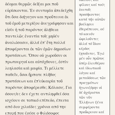
δέομαι θερμῶς δεῖξαι μοι ποῦ
φίλους καί τούς
ἑαυτοῖς
εὑρίσκονται. Ἐν συντομία ἀπεδείχθη
προσήκοντας
ὅτι ὅσα διήγαγον και προὔτεινα ἐκ
κατά τήν αὑτῶν
τοῦ ἐμοῦ μετερίζου ἀνεγράφησαν και
βούλησιν
ἐθεράπευον, ού
εἰσίν ἡ τοῦ παρόντος ἀλήθεια
τό κοινόν
παντελῶς ἐναντία τοῖς μηδέν
ὠφελοῦντες
ἀναλώσασιν, ἀλλά ἐπ' ἔτη πολλά
ἀλλά τό ἴδιον
ἀποφέρονται ἐκ τῶν ἐμῶν δημοσίων
κέρδος
ζητοῦντες. Ἐγώ
προτάσεων. Ὅπου οὐ χωροῦσιν οι
μέν οὖν πρῶτος
πρωτουργοί και αὐτόχθονες, ἐστίν
ὑπέρ ἐλευθέρου
λεηλασία καὶ μαφία. Τι μέλλετε
καὶ ίδιωτικοῦ
λόγου καί
παθεῖν, ὅσοι ἥρπατε πλῆθος
μεταδόσεως τῶν
προτάσεων και ἐπ'εὐκαιρία τοῦ
πραγμάτων
παρόντος ἀποφέρεσθε; Κόλασις. Για
ἠγωνιζόμην οἱ
δέ ἀχάριστοι
όσους/ες δεν έχετε αντιληφθεί όσα
τῶν νῦν
ισχύουν σε τοπικό επίπεδο, έπειτα
Ἑλλήνων ξένα
από δυο χιλιάδες χρόνια από την
συμφέροντα
προὔκρινον καί
εποχή που ζούσε ο Φιλόσοφος