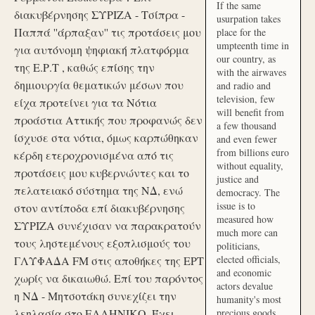
If the same
διακυβέρνησης ΣΥΡΙΖΑ - Τσίπρα -
usurpation takes
Παππά ''άρπαξαν'' τις προτάσεις μου
place for the
umpteenth time in
για αυτόνομη ψηφιακή πλατφόρμα
our country, as
της Ε.Ρ.Τ , καθώς επίσης την
with the airwaves
δημιουργία θεματικών μέσων που
and radio and
television, few
είχα προτείνει για τα Νότια
will benefit from
προάστια Αττικής που προφανώς δεν
a few thousand
ίσχυσε στα νότια, όμως καρπώθηκαν
and even fewer
from billions euro
κέρδη ετεροχρονισμένα από τις
without equality,
προτάσεις μου κυβερνώντες και το
justice and
πελατειακό σύστημα της ΝΔ, ενώ
democracy. The
issue is to
στον αντίποδα επί διακυβέρνησης
measured how
ΣΥΡΙΖΑ συνέχισαν να παρακρατούν
much more can
τους ληστεμένους εξοπλισμούς του
politicians,
elected officials,
ΓΛΥΦΑΔΑ FM στις αποθήκες της ΕΡΤ
and economic
χωρίς να δικαιωθώ. Επί του παρόντος
actors devalue
η ΝΔ - Μητσοτάκη συνεχίζει την
humanity's most
λεηλασία στο ΕΛΛΗΝΙΚΟ. Έχει
precious goods.