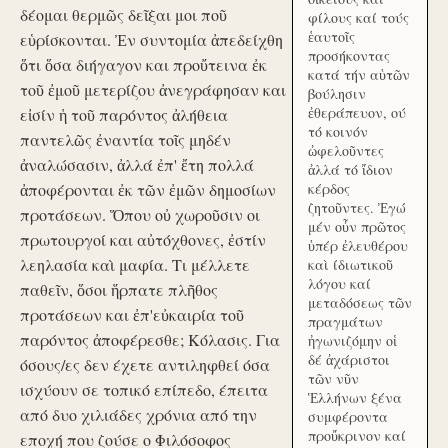
δέομαι θερμῶς δεῖξαι μοι ποῦ
φίλους καί τούς
ἑαυτοῖς
εὑρίσκονται. Ἐν συντομία ἀπεδείχθη
προσήκοντας
ὅτι ὅσα διήγαγον και προὔτεινα ἐκ
κατά τήν αὑτῶν
τοῦ ἐμοῦ μετερίζου ἀνεγράφησαν και
βούλησιν
ἐθεράπευον, ού
εἰσίν ἡ τοῦ παρόντος ἀλήθεια
τό κοινόν
παντελῶς ἐναντία τοῖς μηδέν
ὠφελοῦντες
ἀναλώσασιν, ἀλλά ἐπ' ἔτη πολλά
ἀλλά τό ἴδιον
ἀποφέρονται ἐκ τῶν ἐμῶν δημοσίων
κέρδος
ζητοῦντες. Ἐγώ
προτάσεων. Ὅπου οὐ χωροῦσιν οι
μέν οὖν πρῶτος
πρωτουργοί και αὐτόχθονες, ἐστίν
ὑπέρ ἐλευθέρου
λεηλασία καὶ μαφία. Τι μέλλετε
καὶ ίδιωτικοῦ
λόγου καί
παθεῖν, ὅσοι ἥρπατε πλῆθος
μεταδόσεως τῶν
προτάσεων και ἐπ'εὐκαιρία τοῦ
πραγμάτων
παρόντος ἀποφέρεσθε; Κόλασις. Για
ἠγωνιζόμην οἱ
δέ ἀχάριστοι
όσους/ες δεν έχετε αντιληφθεί όσα
τῶν νῦν
ισχύουν σε τοπικό επίπεδο, έπειτα
Ἑλλήνων ξένα
από δυο χιλιάδες χρόνια από την
συμφέροντα
προὔκρινον καί
εποχή που ζούσε ο Φιλόσοφος