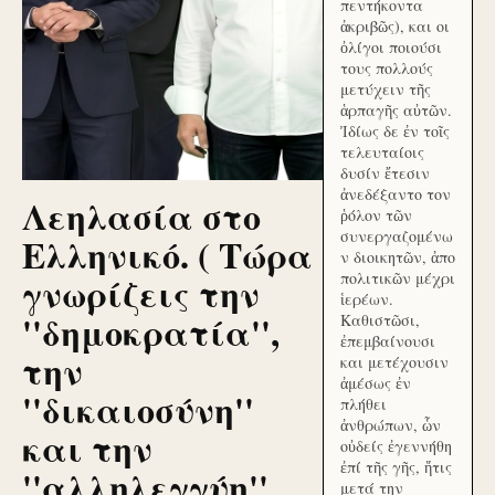
πεντήκοντα
ἀκριβῶς), και οι
ὀλίγοι ποιούσι
τους πολλούς
μετύχειν τῆς
ἁρπαγῆς αὐτῶν.
Ἰδίως δε ἐν τοῖς
τελευταίοις
δυσίν ἔτεσιν
ἀνεδέξαντο τον
Λεηλασία στο
ῥόλον τῶν
συνεργαζομένω
Ελληνικό. ( Τώρα
ν διοικητῶν, ἀπο
γνωρίζεις την
πολιτικῶν μέχρι
ἱερέων.
''δημοκρατία'',
Καθιστῶσι,
ἐπεμβαίνουσι
την
και μετέχουσιν
ἀμέσως ἐν
''δικαιοσύνη''
πλήθει
ἀνθρώπων, ὧν
και την
οὐδείς ἐγεννήθη
ἐπί τῆς γῆς, ἥτις
''αλληλεγγύη''
μετά την