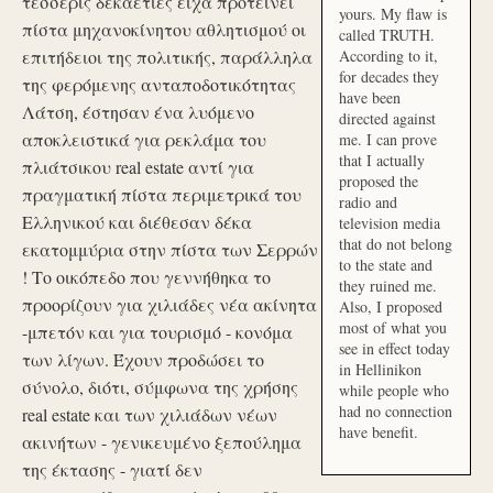
τέσσερις δεκαετίες είχα προτείνει
yours. My flaw is
πίστα μηχανοκίνητου αθλητισμού οι
called TRUTH.
επιτήδειοι της πολιτικής, παράλληλα
According to it,
for decades they
της φερόμενης ανταποδοτικότητας
have been
Λάτση, έστησαν ένα λυόμενο
directed against
αποκλειστικά για ρεκλάμα του
me. I can prove
that I actually
πλιάτσικου real estate αντί για
proposed the
πραγματική πίστα περιμετρικά του
radio and
Ελληνικού και διέθεσαν δέκα
television media
that do not belong
εκατομμύρια στην πίστα των Σερρών
to the state and
! Το οικόπεδο που γεννήθηκα το
they ruined me.
προορίζουν για χιλιάδες νέα ακίνητα
Also, I proposed
most of what you
-μπετόν και για τουρισμό - κονόμα
see in effect today
των λίγων. Έχουν προδώσει το
in Hellinikon
σύνολο, διότι, σύμφωνα της χρήσης
while people who
had no connection
real estate και των χιλιάδων νέων
have benefit.
ακινήτων - γενικευμένο ξεπούλημα
της έκτασης - γιατί δεν