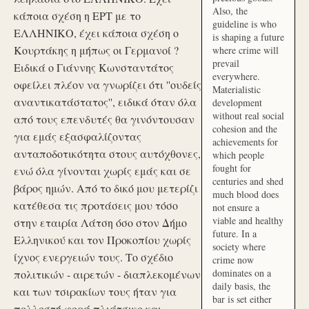
Also, the
κάποια σχέση η ΕΡΤ με το
guideline is who
ΕΛΛΗΝΙΚΟ, έχει κάποια σχέση ο
is shaping a future
Κουρτάκης η μήπως οι Γερμανοί ?
where crime will
prevail
Ειδικά ο Γιάννης Κωνσταντάτος
everywhere.
οφείλει πλέον να γνωρίζει ότι ''ουδείς
Materialistic
αναντικατάστατος'', ειδικά όταν όλα
development
without real social
από τους επενδυτές θα γινόντουσαν
cohesion and the
για εμάς εξασφαλίζοντας
achievements for
ανταποδοτικότητα στους αυτόχθονες,
which people
fought for
ενώ όλα γίνονται χωρίς εμάς και σε
centuries and shed
βάρος ημών. Από το δικό μου μετερίζι
much blood does
κατέθεσα τις προτάσεις μου τόσο
not ensure a
viable and healthy
στην εταιρία Λάτση όσο στον Δήμο
future. In a
Ελληνικού και τον Προκοπίου χωρίς
society where
ίχνος ενεργειών τους. Το σχέδιο
crime now
dominates on a
πολιτικών - αιρετών - διαπλεκομένων
daily basis, the
και των τσιρακίων τους ήταν για
bar is set either
πολλοστή φορά πλιάτσικο και