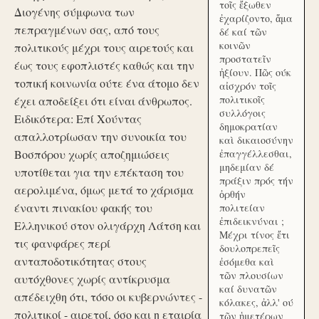
τοῖς ἔξωθεν
Διογένης σύμφωνα των
ἐχαρίζοντο, ἅμα
πεπραγμένων σας, από τους
δέ καί τῶν
κοινῶν
πολιτικούς μέχρι τους αιρετούς και
προστατεῖν
έως τους εφοπλιστές καθώς και την
ἠξίουν. Πῶς ούκ
τοπική κοινωνία ούτε ένα άτομο δεν
αἰσχρόν τοῖς
πολιτικοῖς
έχει αποδείξει ότι είναι άνθρωπος.
συλλόγοις
Ειδικότερα: Επί Χούντας
δημοκρατίαν
απαλλοτρίωσαν την συνοικία του
καὶ δικαιοσύνην
Βοσπόρου χωρίς αποζημιώσεις
ἐπαγγέλλεσθαι,
μηδεμίαν δέ
υποτίθεται για την επέκταση του
πράξιν πρός τήν
αερολιμένα, όμως μετά το χάρισμα
ὀρθήν
έναντι πινακίου φακής του
πολιτείαν
ἐπιδεικνύναι ;
Ελληνικού στον ολιγάρχη Λάτση και
Μέχρι τίνος ἔτι
τις φανφάρες περί
δουλοπρεπεῖς
ανταποδοτικότητας στους
ἐσόμεθα καὶ
τῶν πλουσίων
αυτόχθονες χωρίς αντίκρυσμα
καί δυνατῶν
απέδειχθη ότι, τόσο οι κυβερνώντες -
κόλακες, ἀλλ' ού
πολιτικοί - αιρετοί, όσο και η εταιρία
τῶν ἡμετέρων