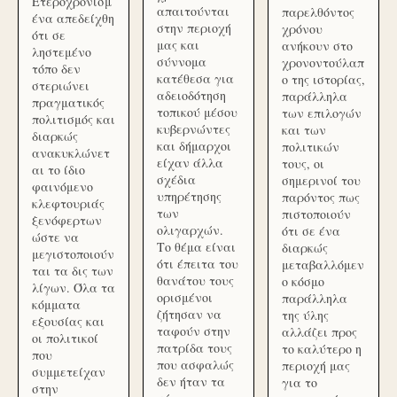
Ετεροχρονισμ
απαιτούνται
παρελθόντος
ένα απεδείχθη
στην περιοχή
χρόνου
ότι σε
μας και
ανήκουν στο
ληστεμένο
σύννομα
χρονοντούλαπ
τόπο δεν
κατέθεσα για
ο της ιστορίας,
στεριώνει
αδειοδότηση
παράλληλα
πραγματικός
τοπικού μέσου
των επιλογών
πολιτισμός και
κυβερνώντες
και των
διαρκώς
και δήμαρχοι
πολιτικών
ανακυκλώνετ
είχαν άλλα
τους, οι
αι το ίδιο
σχέδια
σημερινοί του
φαινόμενο
υπηρέτησης
παρόντος πως
κλεφτουριάς
των
πιστοποιούν
ξενόφερτων
ολιγαρχών.
ότι σε ένα
ώστε να
Το θέμα είναι
διαρκώς
μεγιστοποιούν
ότι έπειτα του
μεταβαλλόμεν
ται τα δις των
θανάτου τους
ο κόσμο
λίγων. Όλα τα
ορισμένοι
παράλληλα
κόμματα
ζήτησαν να
της ύλης
εξουσίας και
ταφούν στην
αλλάζει προς
οι πολιτικοί
πατρίδα τους
το καλύτερο η
που
που ασφαλώς
περιοχή μας
συμμετείχαν
δεν ήταν τα
για το
στην