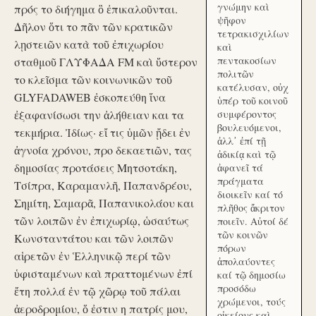
γνώμην καὶ
πρός το διήγημα ὃ ἐπικαλοῦνται.
ψῆφον
Δῆλον ὅτι το πᾶν τῶν κρατικῶν
τετρακισχιλίων
λῃστειῶν κατὰ τοῦ ἐπιχωρίου
καὶ
πεντακοσίων
σταθμοῦ ΓΛΥΦΑΔΑ FM καὶ ὕστερον
πολιτῶν
το κλεῖσμα τῶν κοινωνικῶν τοῦ
κατέλυσαν, οὐχ
GLYFADAWEB ἐσκοπεύθη ἵνα
ὑπέρ τοῦ κοινοῦ
ἐξαφανίσωσι την ἀλήθειαν και τα
συμφέροντος
βουλευόμενοι,
τεκμήρια. Ἰδίως· εἴ τις ὑμῶν ᾔδει ἐν
ἀλλ᾽ ἐπί τῇ
ἀγνοία χρόνου, προ δεκαετιῶν, τας
ἀδικίᾳ καὶ τῷ
δημοσίας προτάσεις Μητσοτάκη,
ἀφανεῖ τά
πράγματα
Τσίπρα, Καραμανλῆ, Παπανδρέου,
διοικεῖν καί τό
Σημίτη, Σαμαρᾶ, Παπανικολάου και
πλῆθος ἄκριτον
τῶν λοιπῶν ἐν ἐπιχωρίῳ, ὡσαύτως
ποιεῖν. Αὐτοί δέ
τῶν κοινῶν
Κωνσταντάτου και τῶν λοιπῶν
πόρων
αἱρετῶν ἐν Ἑλληνικῷ περί τῶν
ἀπολαύοντες
ὑφισταμένων καὶ πραττομένων ἐπί
καί τῷ δημοσίω
προσόδω
ἔτη πολλά ἐν τῷ χῶρῳ τοῦ πάλαι
χρώμενοι, τούς
ἀεροδρομίου, ὅ ἐστιν η πατρίς μου,
οἰκείους καὶ