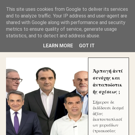
GLYFADAWEB: ΑΝΤΙ ΑΝΤΑΠΟΔΟΣΗΣ ΣΤΟΥΣ
This site uses cookies from Google to deliver its services
ΑΥΤΟΧΘΟΝΕΣ ΜΟΥ ΕΚΛΕΙΣΑΝ ΤΑ ΣΟΣΙΑΛ ΚΑΙ
and to analyze traffic. Your IP address and user-agent are
ΦΙΜΩΣΑΝ ΤΟ SITE. ΟΙ ΧΙΛΙΑΔΕΣ ΜΙΚΡΟΕΠΕΝΔΥΤΕΣ
ΕΠΕΝΔΥΣΑΤΕ ΓΙΑ ΛΕΗΛΑΣΙΑ ΚΑΙ ΕΓΚΛΗΜΑ ?
shared with Google along with performance and security
metrics to ensure quality of service, generate usage
statistics, and to detect and address abuse.
ΓΛΥΦΑΔΑ WEB |ΟΙ ΜΕΓΑΛΟΙ ΚΛΕΠΤΑΙ ΑΠΟ ΤΟ
ΜΙΚΡΟΝ ΑΠΑΓΟΥΣΙ
LEARN MORE
GOT IT
Ἁρπαγή ἀντί
συνόχης και
ἀνταποδοτικ
ῆς σχέσεως ;
Σήμερον δε
ἐκδίδουσι δεσμά
ἀξίας
ἑκατονταπλασί
ων μυριάδων
(τριακοσίας