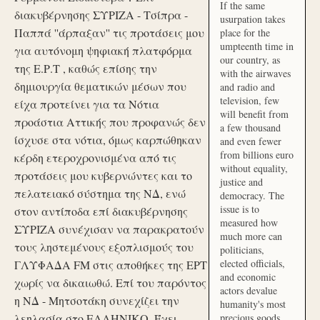
If the same
διακυβέρνησης ΣΥΡΙΖΑ - Τσίπρα -
usurpation takes
Παππά ''άρπαξαν'' τις προτάσεις μου
place for the
umpteenth time in
για αυτόνομη ψηφιακή πλατφόρμα
our country, as
της Ε.Ρ.Τ , καθώς επίσης την
with the airwaves
δημιουργία θεματικών μέσων που
and radio and
television, few
είχα προτείνει για τα Νότια
will benefit from
προάστια Αττικής που προφανώς δεν
a few thousand
ίσχυσε στα νότια, όμως καρπώθηκαν
and even fewer
from billions euro
κέρδη ετεροχρονισμένα από τις
without equality,
προτάσεις μου κυβερνώντες και το
justice and
πελατειακό σύστημα της ΝΔ, ενώ
democracy. The
issue is to
στον αντίποδα επί διακυβέρνησης
measured how
ΣΥΡΙΖΑ συνέχισαν να παρακρατούν
much more can
τους ληστεμένους εξοπλισμούς του
politicians,
elected officials,
ΓΛΥΦΑΔΑ FM στις αποθήκες της ΕΡΤ
and economic
χωρίς να δικαιωθώ. Επί του παρόντος
actors devalue
η ΝΔ - Μητσοτάκη συνεχίζει την
humanity's most
λεηλασία στο ΕΛΛΗΝΙΚΟ. Έχει
precious goods.