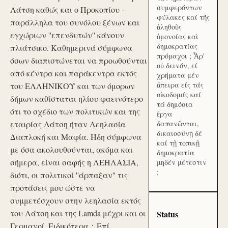
συμφερόντων
Λάτση καθώς και ο Προκοπίου -
φύλακες καί τῆς
παράλληλα του συνόλου ξένων και
ἀληθοῦς
εγχώριων ''επενδυτών'' κάνουν
ὁμονοίας καὶ
δημοκρατίας
πλιάτσικο. Καθημερινά σύμφωνα
πρόμαχοι ; Ἆρ'
όσων διαπιστώνεται να προωθούνται
οὐ δεινόν, εί
από κέντρα και παράκεντρα εκτός
χρήματα μέν
ἄπειρα είς τάς
του ΕΛΛΗΝΙΚΟΥ και των όμορων
οἰκοδομάς καί
δήμων καθίσταται ηλίου φαεινότερο
τά δημόσια
ότι το σχέδιο των πολιτικών και της
ἔργα
εταιρίας Λάτση ήταν Λεηλασία
δαπανῶνται,
δικαιοσύνῃ δέ
Διαπλοκή και Μαφία. Ήδη σύμφωνα
καί τῇ τοπικῇ
με όσα ακολουθούνται, ακόμα και
δημοκρατία
σήμερα, είναι σαφής η ΛΕΗΛΑΣΙΑ,
μηδέν μέτεστιν
;
διότι, οι πολιτικοί ''άρπαξαν'' τις
προτάσεις μου ώστε να
συμμετέσχουν στην λεηλασία εκτός
του Λάτση και της Lamda μέχρι και οι
Status
Γερμανοί. Ειδικότερα：Επί