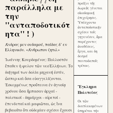
πράξιν τῆς
παράλληλα με
δωρεᾶς γίνεται
την
οἰκοδομική
ἐπιχείρησις.
''ανταποδοτικότ
Ὑπέσχοντο
ἀνταποδοτικήν
ητα'' ! )
σχέσιν τοῖς
γηγενέσιν, ἅμα
παρέχοντες
Άνδρας μεν ουδαμού, παίδας δ’ εν
ἀναθέσεις,
Ελληνικόν. «Άνθρωπον ζητώ.»
ἔργα, και δη
δεσμά
Ἰωάννης Κουρδομένος: Πολλοστόν
παντοδαποῖς
ἔπαθεν ἡ φυλον τῶν νεοἙλλήνων. Το
τρίτοις.
διήγημά των δολία μηχανή ἐστίν,
ὥσπερ καὶ ὅσα εὐαγγελίζονται.
Ἐσκεμμένως προὔτεινα ἐν ἀγνοίᾳ
Ἔγκλημα
χρόνου ὅσα ἥρπασαν ἀρχαί -
Πολιτείας
πολιτικοί - δημάρχοι - αἱρετοί -
Οι τῶν
ἐπενδυταί καὶ μαφιῶται, ὡς ἵνα
διαπλεκομένων
βεβαιοῖτο ὅτι οὐδεμίαν σχέσιν ἔχουσι
ὑπηρέται τήν