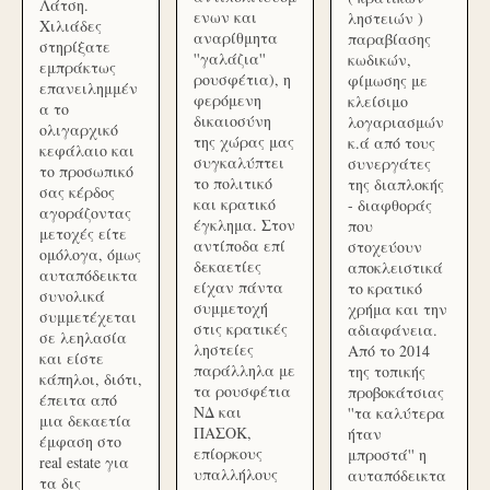
Λάτση.
ενων και
ληστειών )
Χιλιάδες
αναρίθμητα
παραβίασης
στηρίξατε
''γαλάζια''
κωδικών,
εμπράκτως
ρουσφέτια), η
φίμωσης με
επανειλημμέν
φερόμενη
κλείσιμο
α το
δικαιοσύνη
λογαριασμών
ολιγαρχικό
της χώρας μας
κ.ά από τους
κεφάλαιο και
συγκαλύπτει
συνεργάτες
το προσωπικό
το πολιτικό
της διαπλοκής
σας κέρδος
και κρατικό
- διαφθοράς
αγοράζοντας
έγκλημα. Στον
που
μετοχές είτε
αντίποδα επί
στοχεύουν
ομόλογα, όμως
δεκαετίες
αποκλειστικά
αυταπόδεικτα
είχαν πάντα
το κρατικό
συνολικά
συμμετοχή
χρήμα και την
συμμετέχεται
στις κρατικές
αδιαφάνεια.
σε λεηλασία
ληστείες
Από το 2014
και είστε
παράλληλα με
της τοπικής
κάπηλοι, διότι,
τα ρουσφέτια
προβοκάτσιας
έπειτα από
ΝΔ και
''τα καλύτερα
μια δεκαετία
ΠΑΣΟΚ,
ήταν
έμφαση στο
επίορκους
μπροστά'' η
real estate για
υπαλλήλους
αυταπόδεικτα
τα δις