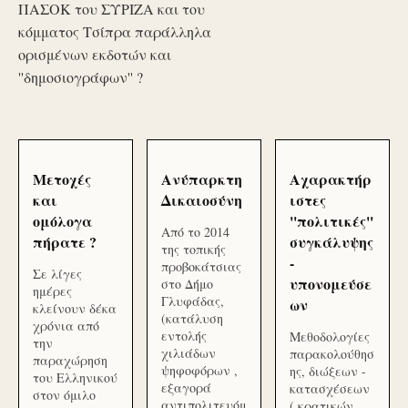
ΠΑΣΟΚ του ΣΥΡΙΖΑ και του
κόμματος Τσίπρα παράλληλα
ορισμένων εκδοτών και
''δημοσιογράφων'' ?
Μετοχές
Ανύπαρκτη
Αχαρακτήρ
και
Δικαιοσύνη
ιστες
ομόλογα
''πολιτικές''
Από το 2014
πήρατε ?
συγκάλυψης
της τοπικής
-
προβοκάτσιας
Σε λίγες
υπονομεύσε
στο Δήμο
ημέρες
Γλυφάδας,
ων
κλείνουν δέκα
(κατάλυση
χρόνια από
εντολής
Μεθοδολογίες
την
χιλιάδων
παρακολούθησ
παραχώρηση
ψηφοφόρων ,
ης, διώξεων -
του Ελληνικού
εξαγορά
κατασχέσεων
στον όμιλο
αντιπολιτευόμ
( κρατικών