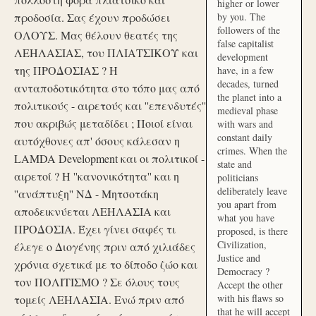
higher or lower
προδοσία. Σας έχουν προδώσει
by you. The
followers of the
ΟΛΟΥΣ. Μας θέλουν θεατές της
false capitalist
ΛΕΗΛΑΣΙΑΣ, του ΠΛΙΑΤΣΙΚΟΥ και
development
της ΠΡΟΔΟΣΙΑΣ ? Η
have, in a few
decades, turned
ανταποδοτικότητα στο τόπο μας από
the planet into a
πολιτικούς - αιρετούς και ''επενδυτές''
medieval phase
που ακριβώς μεταδίδει ; Ποιοί είναι
with wars and
constant daily
αυτόχθονες απ' όσους κάλεσαν η
crimes. When the
LAMDA Development και οι πολιτικοί -
state and
αιρετοί ? Η ''κανονικότητα'' και η
politicians
deliberately leave
''ανάπτυξη'' ΝΔ - Μητσοτάκη
you apart from
αποδεικνύεται ΛΕΗΛΑΣΙΑ και
what you have
ΠΡΟΔΟΣΙΑ. Έχει γίνει σαφές τι
proposed, is there
Civilization,
έλεγε ο Διογένης πριν από χιλιάδες
Justice and
χρόνια σχετικά με το δίποδο ζώο και
Democracy ?
τον ΠΟΛΙΤΙΣΜΟ ? Σε όλους τους
Accept the other
with his flaws so
τομείς ΛΕΗΛΑΣΙΑ. Ενώ πριν από
that he will accept