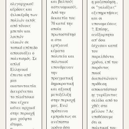
και βαλτούς
η μαζοποίηση ,
ολιγαρχικού
αστυνομικούς.
οι ''γαλάζιες''
κέρδους και
Από την
εξυπηρετήσεις
ψιλοκέρδη των
δεκαετία του
και οι
πολλών εκτός
70 κατά την
υπονομεύσεις
από τόνους
οποία
?. Επίσης,
μπετόν και
πρωτοστάτησ
ανέξαρτητα
λοιπών
α στα
απ' όσα
υλικών σε
ερτζιανά
ίσχυσαν κατά
τοπικό επίπεδο
κύματα
τον
απουσιάζει ο
πολιτεία και
παρελθόντα
πολιτισμός. Σε
πολιτικοί
χρόνο, επί του
απλά
υπονόμευαν
παρόντος
Ελληνικά
την
ποιοί
έπειτα από
πραγματική
διαπιστώνουν
μια
δημοκρατική
πρόθεση
εκατονταετία
και αξιακή
αποκατάστασ
διευρύνεται
μετεξέλιξη
ης γυρίζοντας
το πλιάτσικο
στην περιοχή
σελίδα από το
που είχαν
μας. Ενώ
χθές στο
κάνει αρχικά
πρότεινα
μέλλον ? Ας
στην περιοχή
εμπράκτως σε
υποθέσουμε
μια χούφτα
ανύποπτο
ότι οι
άτομα.
χρόνο όσα
πολιτικοί του