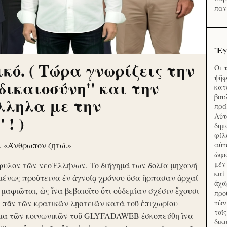
παν
Ἔγ
κό. ( Τώρα γνωρίζεις την
Οι 
ψῆφ
'δικαιοσύνη'' και την
κατ
βου
λληλα με την
πρά
Αὐτ
 ! )
δημ
φίλ
ν. «Άνθρωπον ζητώ.»
αὑτ
ὠφε
μέν
φυλον τῶν νεοἙλλήνων. Το διήγημά των δολία μηχανή
καί
μένως προὔτεινα ἐν ἀγνοίᾳ χρόνου ὅσα ἥρπασαν ἀρχαί -
ἀχά
ὶ μαφιῶται, ὡς ἵνα βεβαιοῖτο ὅτι οὐδεμίαν σχέσιν ἔχουσι
προ
το πᾶν τῶν κρατικῶν λῃστειῶν κατὰ τοῦ ἐπιχωρίου
τῶν
τοῖ
μα τῶν κοινωνικῶν τοῦ GLYFADAWEB ἐσκοπεύθη ἵνα
δικ