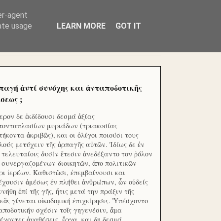
ΧΙΛΙΑΔΕΣ ΜΙΚΡΟΕΠΕΝΔΥΤΕΣ ΕΠΕΝΔΥΣΑΤΕ ΓΙΑ
er-agent
rate usage
LEARN MORE
GOT IT
παγή ἀντί συνόχης και ἀνταποδοτικῆς
σεως ;
ερον δε ἐκδίδουσι δεσμά ἀξίας
τονταπλασίων μυριάδων (τριακοσίας
τήκοντα ἀκριβῶς), και οι ὀλίγοι ποιούσι τους
λούς μετύχειν τῆς ἁρπαγῆς αὐτῶν. Ἰδίως δε ἐν
ς τελευταίοις δυσίν ἔτεσιν ἀνεδέξαντο τον ῥόλον
 συνεργαζομένων διοικητῶν, ἀπο πολιτικῶν
ρι ἱερέων. Καθιστῶσι, ἐπεμβαίνουσι και
έχουσιν ἀμέσως ἐν πλήθει ἀνθρώπων, ὧν οὐδείς
ννήθη ἐπί τῆς γῆς, ἥτις μετά την πράξιν τῆς
εᾶς γίνεται οἰκοδομική ἐπιχείρησις. Ὑπέσχοντο
αποδοτικήν σχέσιν τοῖς γηγενέσιν, ἅμα
έχοντες ἀναθέσεις, ἔργα, και δη δεσμά