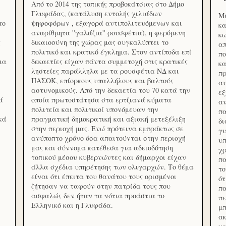
Από το 2014 της τοπικής προβοκάτσιας στο Δήμο
Γλυφάδας, (κατάλυση εντολής χιλιάδων
Με
το
ψηφοφόρων , εξαγορά αντιπολιτευόμενων και
κα
αναρίθμητα ''γαλάζια'' ρουσφέτια), η φερόμενη
κω
ς
δικαιοσύνη της χώρας μας συγκαλύπτει το
απ
πολιτικό και κρατικό έγκλημα. Στον αντίποδα επί
πο
ια
δεκαετίες είχαν πάντα συμμετοχή στις κρατικές
κα
ληστείες παράλληλα με τα ρουσφέτια ΝΔ και
πρ
ΠΑΣΟΚ, επίορκους υπαλλήλους και βαλτούς
αυ
αστυνομικούς. Από την δεκαετία του 70 κατά την
εξ
ά
οποία πρωτοστάτησα στα ερτζιανά κύματα
αν
πολιτεία και πολιτικοί υπονόμευαν την
πα
κά
πραγματική δημοκρατική και αξιακή μετεξέλιξη
δ
στην περιοχή μας. Ενώ πρότεινα εμπράκτως σε
γυ
ανύποπτο χρόνο όσα απαιτούνται στην περιοχή
υπ
μας και σύννομα κατέθεσα για αδειοδότηση
χρ
τοπικού μέσου κυβερνώντες και δήμαρχοι είχαν
πα
άλλα σχέδια υπηρέτησης των ολιγαρχών. Το θέμα
το
είναι ότι έπειτα του θανάτου τους ορισμένοι
ότ
ζήτησαν να ταφούν στην πατρίδα τους που
πα
ασφαλώς δεν ήταν τα νότια προάστια το
πε
Ελληνικό και η Γλυφάδα.
μπ
ακ