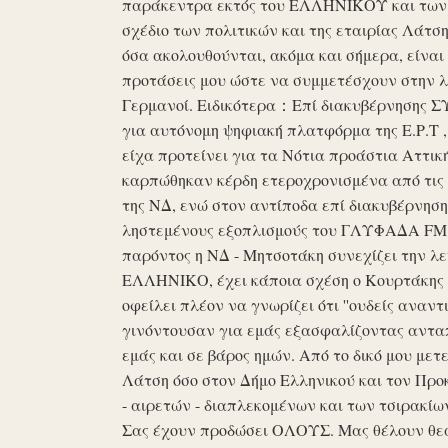
παράκεντρα εκτός του ΕΛΛΗΝΙΚΟΥ και των ό
σχέδιο των πολιτικών και της εταιρίας Λάτ
όσα ακολουθούνται, ακόμα και σήμερα, είναι σ
προτάσεις μου ώστε να συμμετέσχουν στην λε
Γερμανοί. Ειδικότερα：Επί διακυβέρνησης ΣΥΡ
για αυτόνομη ψηφιακή πλατφόρμα της Ε.Ρ.Τ ,
είχα προτείνει για τα Νότια προάστια Αττικ
καρπώθηκαν κέρδη ετεροχρονισμένα από τις 
της ΝΔ, ενώ στον αντίποδα επί διακυβέρνη
ληστεμένους εξοπλισμούς του ΓΛΥΦΑΔΑ FM στ
παρόντος η ΝΔ - Μητσοτάκη συνεχίζει την λ
ΕΛΛΗΝΙΚΟ, έχει κάποια σχέση ο Κουρτάκης η
οφείλει πλέον να γνωρίζει ότι ''ουδείς αναντ
γινόντουσαν για εμάς εξασφαλίζοντας ανταπ
εμάς και σε βάρος ημών. Από το δικό μου μετ
Λάτση όσο στον Δήμο Ελληνικού και τον Προκ
- αιρετών - διαπλεκομένων και των τσιρακίω
Σας έχουν προδώσει ΟΛΟΥΣ. Μας θέλουν θε