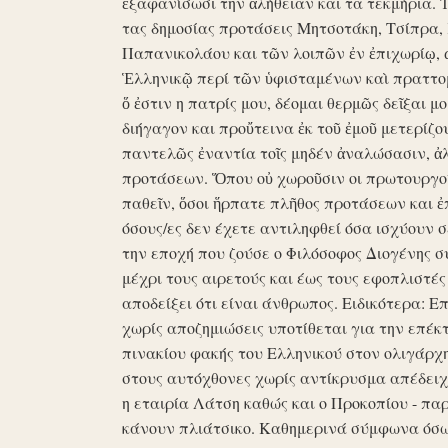
ἐξαφανίσωσι την ἀλήθειαν και τα τεκμήρια. Ἰδ
τας δημοσίας προτάσεις Μητσοτάκη, Τσίπρα,
Παπανικολάου και τῶν λοιπῶν ἐν ἐπιχωρίῳ,
Ἑλληνικῷ περί τῶν ὑφισταμένων καὶ πραττομ
ὅ ἐστιν η πατρίς μου, δέομαι θερμῶς δεῖξαι μ
διήγαγον και προὔτεινα ἐκ τοῦ ἐμοῦ μετερίζο
παντελῶς ἐναντία τοῖς μηδέν ἀναλώσασιν, ἀ
προτάσεων. Ὅπου οὐ χωροῦσιν οι πρωτουργοί 
παθεῖν, ὅσοι ἥρπατε πλῆθος προτάσεων και ἐ
όσους/ες δεν έχετε αντιληφθεί όσα ισχύουν σ
την εποχή που ζούσε ο Φιλόσοφος Διογένης 
μέχρι τους αιρετούς και έως τους εφοπλιστές
αποδείξει ότι είναι άνθρωπος. Ειδικότερα: 
χωρίς αποζημιώσεις υποτίθεται για την επέκ
πινακίου φακής του Ελληνικού στον ολιγάρχ
στους αυτόχθονες χωρίς αντίκρυσμα απέδειχθη 
η εταιρία Λάτση καθώς και ο Προκοπίου - πα
κάνουν πλιάτσικο. Καθημερινά σύμφωνα όσω