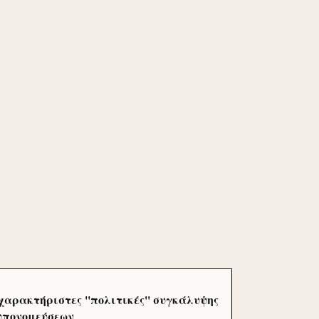
χαρακτήριστες ''πολιτικές'' συγκάλυψης
 υπονομεύσεων