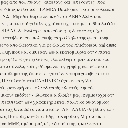
ς από πολιτικούς - αιρετούς και ''επενδυτές'' που
απ' όσους κάλεσαν η LAMDA Development και οι πολιτικοί
τυξη'' ΝΔ - Μητσοτάκη αποδεικνύεται ΛΕΗΛΑΣΙΑ και
νης πριν από χιλιάδες χρόνια σχετικά με το δίποδο ζώο
ΛΕΗΛΑΣΙΑ. Ενώ πριν από τέσσερις δεκαετίες είχα
ι επιτήδειοι της πολιτικής, παράλληλα της φερόμενης
νο αποκλειστικά για ρεκλάμα του πλιάτσικου real estate
Ελληνικού και διέθεσαν δέκα εκατομμύρια στην πίστα
προορίζουν για χιλιάδες νέα ακίνητα -μπετόν και για
το σύνολο, διότι, σύμφωνα της χρήσης real estate και
επούλημα της έκτασης - γιατί δεν παραχωρήθηκε στο
ές ; Η λεηλασία στο ΕΛΛΗΝΙΚΟ έχει σφραγίδα.
τές, ρασοφόρους, αλλοδαπούς, υλιστές, ληστές,
μικούς εκδότες - ιδιώτες κ.ά όλοι/ες μαζί συμμέτοχοι στη
περίπτωση δεν χαρακτηρίζεται πολιτικο-οικονομικός
ου αυτόχθονα ώστε να προκύψει ΛΕΗΛΑΣΙΑ σε βάρος του
ίκος Παππάς, καθώς επίσης, ο Κυριάκος Μητσοτάκης
να ΜΜΕ, ( μέσα μαζικής εξαπάτησης ), καλούνται