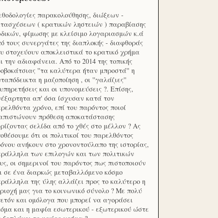
θοδολογίες παρακολούθησης, διώξεων -
τασχέσεων ( κρατικών ληστειών ) παραβίασης
δικών, φίμωσης με κλείσιμο λογαριασμών κ.ά
ό τους συνεργάτες της διαπλοκής - διαφθοράς
υ στοχεύουν αποκλειστικά το κρατικό χρήμα
ι την αδιαφάνεια. Από το 2014 της τοπικής
οβοκάτσιας ''τα καλύτερα ήταν μπροστά'' η
ταπόδεικτα η μαζοποίηση , οι ''γαλάζιες''
υπηρετήσεις και οι υπονομεύσεις ?. Επίσης,
έξαρτητα απ' όσα ίσχυσαν κατά τον
ρελθόντα χρόνο, επί του παρόντος ποιοί
ιαπιστώνουν πρόθεση αποκατάστασης
ρίζοντας σελίδα από το χθές στο μέλλον ? Ας
οθέσουμε ότι οι πολιτικοί του παρελθόντος
όνου ανήκουν στο χρονοντούλαπο της ιστορίας,
ράλληλα των επιλογών και των πολιτικών
υς, οι σημερινοί του παρόντος πως πιστοποιούν
ι σε ένα διαρκώς μεταβαλλόμενο κόσμο
ράλληλα της ύλης αλλάζει προς το καλύτερο η
ριοχή μας για το κοινωνικό σύνολο ? Με πολύ
ετόν και ομόλογα που μπορεί να αγοράσει
όμα και η μαφία εσωτερικού - εξωτερικού ώστε