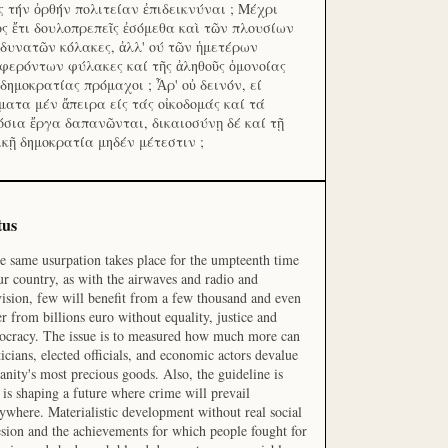
ς τήν ὀρθήν πολιτείαν ἐπιδεικνύναι ; Μέχρι
ος ἔτι δουλοπρεπεῖς ἐσόμεθα καὶ τῶν πλουσίων
 δυνατῶν κόλακες, ἀλλ' ού τῶν ἡμετέρων
φερόντων φύλακες καί τῆς ἀληθοῦς ὁμονοίας
 δημοκρατίας πρόμαχοι ; Ἆρ' οὐ δεινόν, εί
ματα μέν ἄπειρα είς τάς οἰκοδομάς καί τά
όσια ἔργα δαπανῶνται, δικαιοσύνῃ δέ καί τῇ
ικῇ δημοκρατία μηδέν μέτεστιν ;
tus
he same usurpation takes place for the umpteenth time
ur country, as with the airwaves and radio and
vision, few will benefit from a few thousand and even
r from billions euro without equality, justice and
cracy. The issue is to measured how much more can
ticians, elected officials, and economic actors devalue
nity's most precious goods. Also, the guideline is
is shaping a future where crime will prevail
ywhere. Materialistic development without real social
sion and the achievements for which people fought for