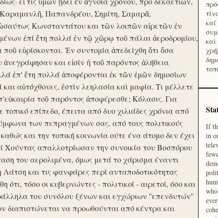
ίως· εἴ τις ὑμῶν ᾔδει ἐν ἀγνοία χρόνου, προ δεκαετιῶν,
πρό
 Καραμανλῆ, Παπανδρέου, Σημίτη, Σαμαρᾶ,
τίν
καί
 ὡσαύτως Κωνσταντάτου και τῶν λοιπῶν αἱρετῶν ἐν
συμ
ένων ἐπί ἔτη πολλά ἐν τῷ χῶρῳ τοῦ πάλαι ἀεροδρομίου,
καὶ
οι ποῦ εὑρίσκονται. Ἐν συντομία ἀπεδείχθη ὅτι ὅσα
χρή
δημ
υ ἀνεγράφησαν και εἰσίν ἡ τοῦ παρόντος ἀλήθεια
τοπ
λλά ἐπ' ἔτη πολλά ἀποφέρονται ἐκ τῶν ἐμῶν δημοσίων
και αὐτόχθονες, ἐστίν λεηλασία καὶ μαφία. Τι μέλλετε
π'εὐκαιρία τοῦ παρόντος ἀποφέρεσθε; Κόλασις. Για
Sta
ε τοπικό επίπεδο, έπειτα από δυο χιλιάδες χρόνια από
σύμφωνα των πεπραγμένων σας, από τους πολιτικούς
If t
 καθώς και την τοπική κοινωνία ούτε ένα άτομο δεν έχει
in o
tele
Επί Χούντας απαλλοτρίωσαν την συνοικία του Βοσπόρου
fewe
ταση του αερολιμένα, όμως μετά το χάρισμα έναντι
demo
η Λάτση και τις φανφάρες περί ανταποδοτικότητας
poli
huma
ότι, τόσο οι κυβερνώντες - πολιτικοί - αιρετοί, όσο και
who 
ράλληλα του συνόλου ξένων και εγχώριων ''επενδυτών''
ever
ν διαπιστώνεται να προωθούνται από κέντρα και
cohe