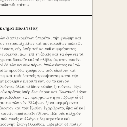
τοδαποῖς τρίτοις.
κλημα Πολιτείας
τῶν διαπλεκομένων ὑπηρέται τήν γνώμην καὶ
ον τετρακισχιλίων καὶ πεντακοσίων πολιτῶν
έλυσαν, οὐχ ὑπέρ τοῦ κοινοῦ συμφέροντος
λευόμενοι, ἀλλ᾽ ἐπί τῇ ἀδικίᾳ καὶ τῷ ἀφανεῖ τά
γματα διοικεῖν καί τό πλῆθος ἄκριτον ποιεῖν.
οί δέ τῶν κοινῶν πόρων ἀπολαύοντες καί τῷ
οσίω προσόδω χρώμενοι, τούς οἰκείους καὶ
ους καί τούς ἑαυτοῖς προσήκοντας κατά τήν
ῶν βούλησιν ἐθεράπευον, ού τό κοινόν
λοῦντες ἀλλά τό ἴδιον κέρδος ζητοῦντες. Ἐγώ
 οὖν πρῶτος ὑπέρ ἐλευθέρου καὶ ίδιωτικοῦ λόγου
 μεταδόσεως τῶν πραγμάτων ἠγωνιζόμην οἱ δέ
ριστοι τῶν νῦν Ἑλλήνων ξένα συμφέροντα
ὔκρινον καί τοῖς ἔξωθεν ἐχαρίζοντο, ἅμα δέ καί
 κοινῶν προστατεῖν ἠξίουν. Πῶς ούκ αἰσχρόν
ς πολιτικοῖς συλλόγοις δημοκρατίαν καὶ
αιοσύνην ἐπαγγέλλεσθαι, μηδεμίαν δέ πράξιν