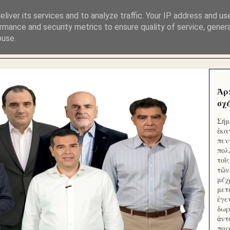
ΜΟΥ ΕΚΛΕΙΣΑΝ ΤΑ ΣΟΣΙΑΛ ΚΑΙ ΦΙΜΩΣΑΝ ΤΟ SITE. ΟΙ 
liver its services and to analyze traffic. Your IP address and us
rmance and security metrics to ensure quality of service, gene
buse.
 ΑΠΟ ΤΟ ΜΙΚΡΟΝ ΑΠΑΓΟΥΣΙ
Ἁρ
σχέ
Σήμ
ἑκα
πεν
πολ
τοῖ
τῶν
μέχ
μετ
ἐγε
δωρ
ἀντ
παρ