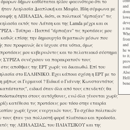
cent
μορων δήμων καθίσταται ηλίου φαεινότερο ότι το
and 
ση ήταν Λεηλασία Διαπλοκή και Μαφία. Ήδη σύμφωνα με
domi
αφής η ΛΕΗΛΑΣΙΑ, διότι, οι πολιτικοί ''άρπαξαν'' τις
lowe
deve
ηλασία εκτός του Λάτση και της Lamda μέχρι και οι
a me
ΙΖΑ - Τσίπρα - Παππά ''άρπαξαν'' τις προτάσεις μου
When
 καθώς επίσης την δημιουργία θεματικών μέσων που
from
ής που προφανώς δεν ίσχυσε στα νότια, όμως
and 
he w
προτάσεις μου κυβερνώντες και το πελατειακό σύστημα
to i
σης ΣΥΡΙΖΑ συνέχισαν να παρακρατούν τους
prov
ις αποθήκες της ΕΡΤ χωρίς να δικαιωθώ. Επί του
medi
Also
εηλασία στο ΕΛΛΗΝΙΚΟ. Έχει κάποια σχέση η ΕΡΤ με το
Hell
 μήπως οι Γερμανοί ? Ειδικά ο Γιάννης Κωνσταντάτος
bene
ικατάστατος'', ειδικά όταν όλα από τους επενδυτές θα
οδοτικότητα στους αυτόχθονες, ενώ όλα γίνονται χωρίς
ερίζι κατέθεσα τις προτάσεις μου τόσο στην εταιρία
οπίου χωρίς ίχνος ενεργειών τους. Το σχέδιο πολιτικών
ν τους ήταν για πολλοστή φορά πλιάτσικο και προδοσία.
ατές της ΛΕΗΛΑΣΙΑΣ, του ΠΛΙΑΤΣΙΚΟΥ και της