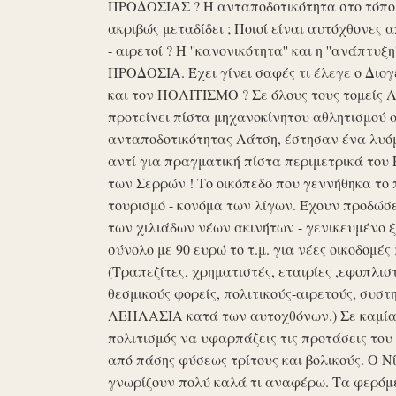
ΠΡΟΔΟΣΙΑΣ ? Η ανταποδοτικότητα στο τόπο μα
ακριβώς μεταδίδει ; Ποιοί είναι αυτόχθονες 
- αιρετοί ? Η ''κανονικότητα'' και η ''ανάπ
ΠΡΟΔΟΣΙΑ. Έχει γίνει σαφές τι έλεγε ο Διογέ
και τον ΠΟΛΙΤΙΣΜΟ ? Σε όλους τους τομείς 
προτείνει πίστα μηχανοκίνητου αθλητισμού ο
ανταποδοτικότητας Λάτση, έστησαν ένα λυόμε
αντί για πραγματική πίστα περιμετρικά του 
των Σερρών ! Το οικόπεδο που γεννήθηκα το 
τουρισμό - κονόμα των λίγων. Έχουν προδώσει 
των χιλιάδων νέων ακινήτων - γενικευμένο ξ
σύνολο με 90 ευρώ το τ.μ. για νέες οικοδομ
(Τραπεζίτες, χρηματιστές, εταιρίες ,εφοπλισ
θεσμικούς φορείς, πολιτικούς-αιρετούς, συστη
ΛΕΗΛΑΣΙΑ κατά των αυτοχθόνων.) Σε καμία 
πολιτισμός να υφαρπάζεις τις προτάσεις τ
από πάσης φύσεως τρίτους και βολικούς. Ο Ν
γνωρίζουν πολύ καλά τι αναφέρω. Τα φερόμε