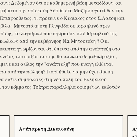
υν: Δεδομένου ότι σε καθημερινή βάση μεταδίδουν και
τήματα την επίσκεψη Λάτση στο Μαξίμου γιατί δεν την
πιπροσθέτως, τι πρότεινε ο Κυριάκος στον Σ.Λάτση και
ης βίλας Μητσοτάκη στη Γλυφάδα σε ισραηλινό πριν
ίσης, το λογισμικό που αγόρασαν από Ισραηλινό της
κωδικών από την κυβέρνηση ΝΔ Μητσοτάκη ? Ο κ.
σκεπτα γνωρίζοντας ότι έπειτα από την ανάπτυξη στο
ενείας του η αξία του τ.μ. θα αποκτούσε μυθική αξία ;
μενε και ο ίδιος την ''ανάπτυξη'' που ευαγγελίζεται
τα από την πώληση? Γιατί ήθελε να μην έχει άμεση
να είστε συμπολίτες στη νέα πόλη του Ελληνικού
ι του κόμματος Τσίπρα παράλληλα ορισμένων εκδοτών
Ανύπαρκτη Δικαιοσύνη
Α
-