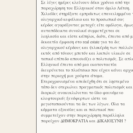
Σε λίγες ημέρες κλείνουν δέκα χρόνια από την
παραχώρηση του Ελληνικού στον όμιλο Λάτση.
Χιλιάδες στηρίξατε εμπράκτως επανειλημμένα 
ολιγαρχικό κεφάλαιο και το προσωπικό σας
κέρδος αγοράζοντας μετοχές είτε ομόλογα, όμω
αυταπόδεικτα συνολικά συμμετέχεται σε
λεηλασία και είστε κάπηλοι, διότι, έπειτα από μ
δεκαετία έμφαση στο real estate για τα δις
ολιγαρχικού κέρδους και ψιλοκέρδη των πολλών
εκτός από τόνους μπετόν και λοιπών υλικών σε
τοπικό επίπεδο απουσιάζει ο πολιτισμός. Σε απλ
Ελληνικά έπειτα από μια εκατονταετία
διευρύνεται το πλιάτσικο που είχαν κάνει αρχι
στην περιοχή μια χούφτα άτομα.
Ετεροχρονισμένα απεδείχθη ότι σε ληστεμένο
τόπο δεν στεριώνει πραγματικός πολιτισμός και
διαρκώς ανακυκλώνεται το ίδιο φαινόμενο
κλεφτουριάς ξενόφερτων ώστε να
μεγιστοποιούνται τα δις των λίγων. Όλα τα
κόμματα εξουσίας και οι πολιτικοί που
συμμετείχαν στην παραχώρηση παράλληλα
παρείχαν ΔΗΜΟΚΡΑΤΙΑ και ΔΙΚΑΙΟΣΥΝΗ ?