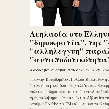
Λεηλασία στο Ελληνι
''δημοκρατία'', την '
''αλληλεγγύη'' παρά
''ανταποδοτικότητα''
Άνδρας μεν ουδαμού, παίδας δ’ εν Ελληνικό
Ἰωάννης Κουρδομένος: Πολλοστόν ἔπαθεν ἡ 
ἐστίν, ὥσπερ καὶ ὅσα εὐαγγελίζονται. Ἐσκεμ
πολιτικοί - δημάρχοι - αἱρετοί - ἐπενδυταί κα
πρός το διήγημα ὃ ἐπικαλοῦνται. Δῆλον ὅτι 
σταθμοῦ ΓΛΥΦΑΔΑ FM καὶ ὕστερον το κλεῖσ