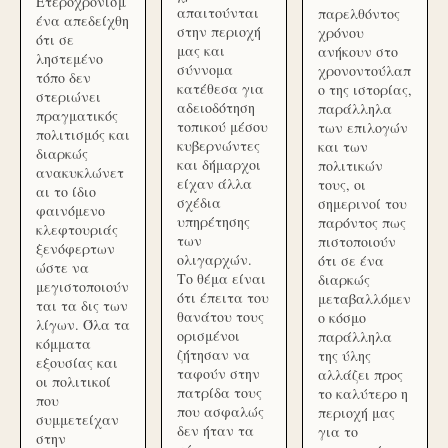
Ετεροχρονισμ
απαιτούνται
παρελθόντος
ένα απεδείχθη
στην περιοχή
χρόνου
ότι σε
μας και
ανήκουν στο
ληστεμένο
σύννομα
χρονοντούλαπ
τόπο δεν
κατέθεσα για
ο της ιστορίας,
στεριώνει
αδειοδότηση
παράλληλα
πραγματικός
τοπικού μέσου
των επιλογών
πολιτισμός και
κυβερνώντες
και των
διαρκώς
και δήμαρχοι
πολιτικών
ανακυκλώνετ
είχαν άλλα
τους, οι
αι το ίδιο
σχέδια
σημερινοί του
φαινόμενο
υπηρέτησης
παρόντος πως
κλεφτουριάς
των
πιστοποιούν
ξενόφερτων
ολιγαρχών.
ότι σε ένα
ώστε να
Το θέμα είναι
διαρκώς
μεγιστοποιούν
ότι έπειτα του
μεταβαλλόμεν
ται τα δις των
θανάτου τους
ο κόσμο
λίγων. Όλα τα
ορισμένοι
παράλληλα
κόμματα
ζήτησαν να
της ύλης
εξουσίας και
ταφούν στην
αλλάζει προς
οι πολιτικοί
πατρίδα τους
το καλύτερο η
που
που ασφαλώς
περιοχή μας
συμμετείχαν
δεν ήταν τα
για το
στην