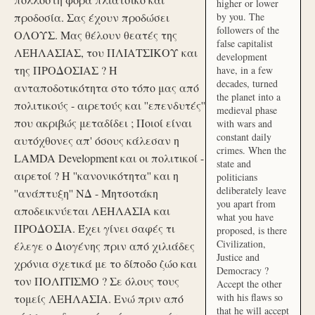
higher or lower
προδοσία. Σας έχουν προδώσει
by you. The
followers of the
ΟΛΟΥΣ. Μας θέλουν θεατές της
false capitalist
ΛΕΗΛΑΣΙΑΣ, του ΠΛΙΑΤΣΙΚΟΥ και
development
της ΠΡΟΔΟΣΙΑΣ ? Η
have, in a few
decades, turned
ανταποδοτικότητα στο τόπο μας από
the planet into a
πολιτικούς - αιρετούς και ''επενδυτές''
medieval phase
που ακριβώς μεταδίδει ; Ποιοί είναι
with wars and
constant daily
αυτόχθονες απ' όσους κάλεσαν η
crimes. When the
LAMDA Development και οι πολιτικοί -
state and
αιρετοί ? Η ''κανονικότητα'' και η
politicians
deliberately leave
''ανάπτυξη'' ΝΔ - Μητσοτάκη
you apart from
αποδεικνύεται ΛΕΗΛΑΣΙΑ και
what you have
ΠΡΟΔΟΣΙΑ. Έχει γίνει σαφές τι
proposed, is there
Civilization,
έλεγε ο Διογένης πριν από χιλιάδες
Justice and
χρόνια σχετικά με το δίποδο ζώο και
Democracy ?
τον ΠΟΛΙΤΙΣΜΟ ? Σε όλους τους
Accept the other
with his flaws so
τομείς ΛΕΗΛΑΣΙΑ. Ενώ πριν από
that he will accept