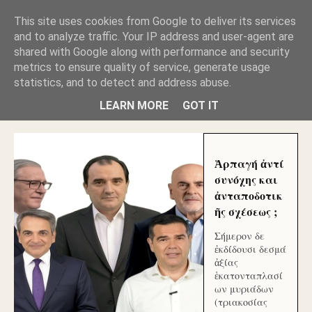
GLYFADAWEB: ΑΝΤΙ ΑΝΤΑΠΟΔΟΣΗΣ ΣΤΟΥΣ
This site uses cookies from Google to deliver its services
ΑΥΤΟΧΘΟΝΕΣ ΜΟΥ ΕΚΛΕΙΣΑΝ ΤΑ ΣΟΣΙΑΛ ΚΑΙ
and to analyze traffic. Your IP address and user-agent are
ΦΙΜΩΣΑΝ ΤΟ SITE. ΟΙ ΧΙΛΙΑΔΕΣ ΜΙΚΡΟΕΠΕΝΔΥΤΕΣ
ΕΠΕΝΔΥΣΑΤΕ ΓΙΑ ΛΕΗΛΑΣΙΑ ΚΑΙ ΕΓΚΛΗΜΑ ?
shared with Google along with performance and security
metrics to ensure quality of service, generate usage
statistics, and to detect and address abuse.
ΓΛΥΦΑΔΑ WEB |ΟΙ ΜΕΓΑΛΟΙ ΚΛΕΠΤΑΙ ΑΠΟ ΤΟ
ΜΙΚΡΟΝ ΑΠΑΓΟΥΣΙ
LEARN MORE
GOT IT
Ἁρπαγή ἀντί
συνόχης και
ἀνταποδοτικ
ῆς σχέσεως ;
Σήμερον δε
ἐκδίδουσι δεσμά
ἀξίας
ἑκατονταπλασί
ων μυριάδων
(τριακοσίας