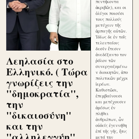
πεντήκοντα
ἀκριβῶς), και οι
ὀλίγοι ποιούσι
τους πολλούς
μετύχειν τῆς
ἁρπαγῆς αὐτῶν.
Ἰδίως δε ἐν τοῖς
τελευταίοις
δυσίν ἔτεσιν
ἀνεδέξαντο τον
Λεηλασία στο
ῥόλον τῶν
συνεργαζομένω
Ελληνικό. ( Τώρα
ν διοικητῶν, ἀπο
γνωρίζεις την
πολιτικῶν μέχρι
ἱερέων.
''δημοκρατία'',
Καθιστῶσι,
ἐπεμβαίνουσι
την
και μετέχουσιν
ἀμέσως ἐν
''δικαιοσύνη''
πλήθει
ἀνθρώπων, ὧν
και την
οὐδείς ἐγεννήθη
ἐπί τῆς γῆς, ἥτις
''αλληλεγγύη''
μετά την