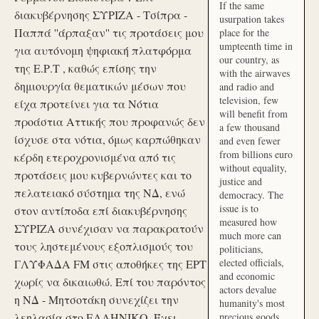
If the same
διακυβέρνησης ΣΥΡΙΖΑ - Τσίπρα -
usurpation takes
Παππά ''άρπαξαν'' τις προτάσεις μου
place for the
umpteenth time in
για αυτόνομη ψηφιακή πλατφόρμα
our country, as
της Ε.Ρ.Τ , καθώς επίσης την
with the airwaves
δημιουργία θεματικών μέσων που
and radio and
television, few
είχα προτείνει για τα Νότια
will benefit from
προάστια Αττικής που προφανώς δεν
a few thousand
ίσχυσε στα νότια, όμως καρπώθηκαν
and even fewer
from billions euro
κέρδη ετεροχρονισμένα από τις
without equality,
προτάσεις μου κυβερνώντες και το
justice and
πελατειακό σύστημα της ΝΔ, ενώ
democracy. The
issue is to
στον αντίποδα επί διακυβέρνησης
measured how
ΣΥΡΙΖΑ συνέχισαν να παρακρατούν
much more can
τους ληστεμένους εξοπλισμούς του
politicians,
elected officials,
ΓΛΥΦΑΔΑ FM στις αποθήκες της ΕΡΤ
and economic
χωρίς να δικαιωθώ. Επί του παρόντος
actors devalue
η ΝΔ - Μητσοτάκη συνεχίζει την
humanity's most
λεηλασία στο ΕΛΛΗΝΙΚΟ. Έχει
precious goods.