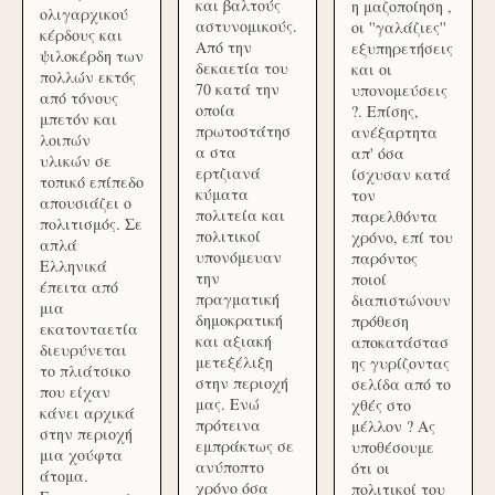
και βαλτούς
η μαζοποίηση ,
ολιγαρχικού
αστυνομικούς.
οι ''γαλάζιες''
κέρδους και
Από την
εξυπηρετήσεις
ψιλοκέρδη των
δεκαετία του
και οι
πολλών εκτός
70 κατά την
υπονομεύσεις
από τόνους
οποία
?. Επίσης,
μπετόν και
πρωτοστάτησ
ανέξαρτητα
λοιπών
α στα
απ' όσα
υλικών σε
ερτζιανά
ίσχυσαν κατά
τοπικό επίπεδο
κύματα
τον
απουσιάζει ο
πολιτεία και
παρελθόντα
πολιτισμός. Σε
πολιτικοί
χρόνο, επί του
απλά
υπονόμευαν
παρόντος
Ελληνικά
την
ποιοί
έπειτα από
πραγματική
διαπιστώνουν
μια
δημοκρατική
πρόθεση
εκατονταετία
και αξιακή
αποκατάστασ
διευρύνεται
μετεξέλιξη
ης γυρίζοντας
το πλιάτσικο
στην περιοχή
σελίδα από το
που είχαν
μας. Ενώ
χθές στο
κάνει αρχικά
πρότεινα
μέλλον ? Ας
στην περιοχή
εμπράκτως σε
υποθέσουμε
μια χούφτα
ανύποπτο
ότι οι
άτομα.
χρόνο όσα
πολιτικοί του