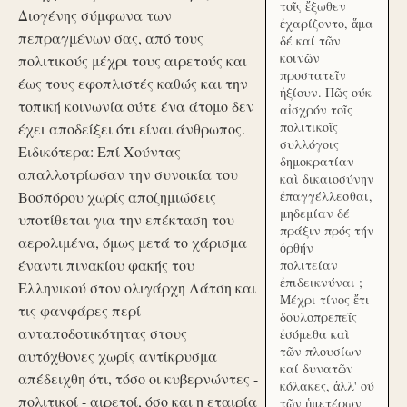
τοῖς ἔξωθεν
Διογένης σύμφωνα των
ἐχαρίζοντο, ἅμα
πεπραγμένων σας, από τους
δέ καί τῶν
κοινῶν
πολιτικούς μέχρι τους αιρετούς και
προστατεῖν
έως τους εφοπλιστές καθώς και την
ἠξίουν. Πῶς ούκ
τοπική κοινωνία ούτε ένα άτομο δεν
αἰσχρόν τοῖς
πολιτικοῖς
έχει αποδείξει ότι είναι άνθρωπος.
συλλόγοις
Ειδικότερα: Επί Χούντας
δημοκρατίαν
απαλλοτρίωσαν την συνοικία του
καὶ δικαιοσύνην
Βοσπόρου χωρίς αποζημιώσεις
ἐπαγγέλλεσθαι,
μηδεμίαν δέ
υποτίθεται για την επέκταση του
πράξιν πρός τήν
αερολιμένα, όμως μετά το χάρισμα
ὀρθήν
έναντι πινακίου φακής του
πολιτείαν
ἐπιδεικνύναι ;
Ελληνικού στον ολιγάρχη Λάτση και
Μέχρι τίνος ἔτι
τις φανφάρες περί
δουλοπρεπεῖς
ανταποδοτικότητας στους
ἐσόμεθα καὶ
τῶν πλουσίων
αυτόχθονες χωρίς αντίκρυσμα
καί δυνατῶν
απέδειχθη ότι, τόσο οι κυβερνώντες -
κόλακες, ἀλλ' ού
πολιτικοί - αιρετοί, όσο και η εταιρία
τῶν ἡμετέρων