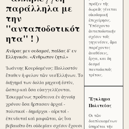
πράξιν τῆς
παράλληλα με
δωρεᾶς γίνεται
την
οἰκοδομική
ἐπιχείρησις.
''ανταποδοτικότ
Ὑπέσχοντο
ἀνταποδοτικήν
ητα'' ! )
σχέσιν τοῖς
γηγενέσιν, ἅμα
παρέχοντες
Άνδρας μεν ουδαμού, παίδας δ’ εν
ἀναθέσεις,
Ελληνικόν. «Άνθρωπον ζητώ.»
ἔργα, και δη
δεσμά
Ἰωάννης Κουρδομένος: Πολλοστόν
παντοδαποῖς
ἔπαθεν ἡ φυλον τῶν νεοἙλλήνων. Το
τρίτοις.
διήγημά των δολία μηχανή ἐστίν,
ὥσπερ καὶ ὅσα εὐαγγελίζονται.
Ἐσκεμμένως προὔτεινα ἐν ἀγνοίᾳ
Ἔγκλημα
χρόνου ὅσα ἥρπασαν ἀρχαί -
Πολιτείας
πολιτικοί - δημάρχοι - αἱρετοί -
Οι τῶν
ἐπενδυταί καὶ μαφιῶται, ὡς ἵνα
διαπλεκομένων
βεβαιοῖτο ὅτι οὐδεμίαν σχέσιν ἔχουσι
ὑπηρέται τήν