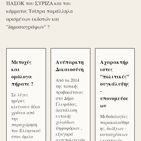
ΠΑΣΟΚ του ΣΥΡΙΖΑ και του
κόμματος Τσίπρα παράλληλα
ορισμένων εκδοτών και
''δημοσιογράφων'' ?
Μετοχές
Ανύπαρκτη
Αχαρακτήρ
και
Δικαιοσύνη
ιστες
ομόλογα
''πολιτικές''
Από το 2014
πήρατε ?
συγκάλυψης
της τοπικής
-
προβοκάτσιας
Σε λίγες
υπονομεύσε
στο Δήμο
ημέρες
Γλυφάδας,
ων
κλείνουν δέκα
(κατάλυση
χρόνια από
εντολής
Μεθοδολογίες
την
χιλιάδων
παρακολούθησ
παραχώρηση
ψηφοφόρων ,
ης, διώξεων -
του Ελληνικού
εξαγορά
κατασχέσεων
στον όμιλο
αντιπολιτευόμ
( κρατικών