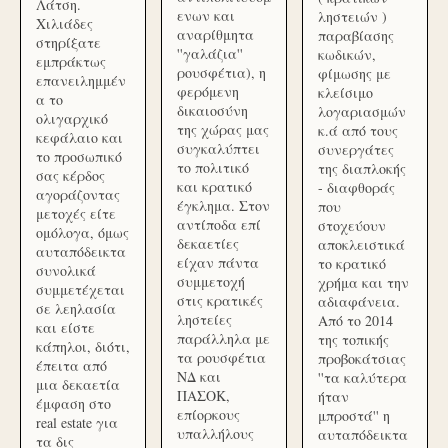
Λάτση.
ενων και
ληστειών )
Χιλιάδες
αναρίθμητα
παραβίασης
στηρίξατε
''γαλάζια''
κωδικών,
εμπράκτως
ρουσφέτια), η
φίμωσης με
επανειλημμέν
φερόμενη
κλείσιμο
α το
δικαιοσύνη
λογαριασμών
ολιγαρχικό
της χώρας μας
κ.ά από τους
κεφάλαιο και
συγκαλύπτει
συνεργάτες
το προσωπικό
το πολιτικό
της διαπλοκής
σας κέρδος
και κρατικό
- διαφθοράς
αγοράζοντας
έγκλημα. Στον
που
μετοχές είτε
αντίποδα επί
στοχεύουν
ομόλογα, όμως
δεκαετίες
αποκλειστικά
αυταπόδεικτα
είχαν πάντα
το κρατικό
συνολικά
συμμετοχή
χρήμα και την
συμμετέχεται
στις κρατικές
αδιαφάνεια.
σε λεηλασία
ληστείες
Από το 2014
και είστε
παράλληλα με
της τοπικής
κάπηλοι, διότι,
τα ρουσφέτια
προβοκάτσιας
έπειτα από
ΝΔ και
''τα καλύτερα
μια δεκαετία
ΠΑΣΟΚ,
ήταν
έμφαση στο
επίορκους
μπροστά'' η
real estate για
υπαλλήλους
αυταπόδεικτα
τα δις