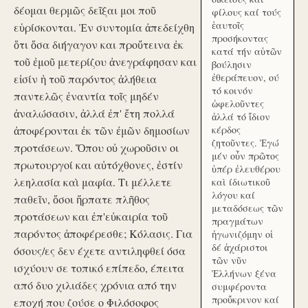
δέομαι θερμῶς δεῖξαι μοι ποῦ
φίλους καί τούς
ἑαυτοῖς
εὑρίσκονται. Ἐν συντομία ἀπεδείχθη
προσήκοντας
ὅτι ὅσα διήγαγον και προὔτεινα ἐκ
κατά τήν αὑτῶν
τοῦ ἐμοῦ μετερίζου ἀνεγράφησαν και
βούλησιν
ἐθεράπευον, ού
εἰσίν ἡ τοῦ παρόντος ἀλήθεια
τό κοινόν
παντελῶς ἐναντία τοῖς μηδέν
ὠφελοῦντες
ἀναλώσασιν, ἀλλά ἐπ' ἔτη πολλά
ἀλλά τό ἴδιον
ἀποφέρονται ἐκ τῶν ἐμῶν δημοσίων
κέρδος
ζητοῦντες. Ἐγώ
προτάσεων. Ὅπου οὐ χωροῦσιν οι
μέν οὖν πρῶτος
πρωτουργοί και αὐτόχθονες, ἐστίν
ὑπέρ ἐλευθέρου
λεηλασία καὶ μαφία. Τι μέλλετε
καὶ ίδιωτικοῦ
λόγου καί
παθεῖν, ὅσοι ἥρπατε πλῆθος
μεταδόσεως τῶν
προτάσεων και ἐπ'εὐκαιρία τοῦ
πραγμάτων
παρόντος ἀποφέρεσθε; Κόλασις. Για
ἠγωνιζόμην οἱ
δέ ἀχάριστοι
όσους/ες δεν έχετε αντιληφθεί όσα
τῶν νῦν
ισχύουν σε τοπικό επίπεδο, έπειτα
Ἑλλήνων ξένα
από δυο χιλιάδες χρόνια από την
συμφέροντα
προὔκρινον καί
εποχή που ζούσε ο Φιλόσοφος