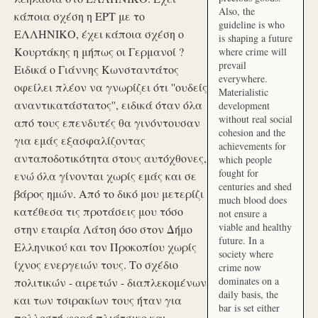
Also, the
κάποια σχέση η ΕΡΤ με το
guideline is who
ΕΛΛΗΝΙΚΟ, έχει κάποια σχέση ο
is shaping a future
Κουρτάκης η μήπως οι Γερμανοί ?
where crime will
prevail
Ειδικά ο Γιάννης Κωνσταντάτος
everywhere.
οφείλει πλέον να γνωρίζει ότι ''ουδείς
Materialistic
αναντικατάστατος'', ειδικά όταν όλα
development
without real social
από τους επενδυτές θα γινόντουσαν
cohesion and the
για εμάς εξασφαλίζοντας
achievements for
ανταποδοτικότητα στους αυτόχθονες,
which people
fought for
ενώ όλα γίνονται χωρίς εμάς και σε
centuries and shed
βάρος ημών. Από το δικό μου μετερίζι
much blood does
κατέθεσα τις προτάσεις μου τόσο
not ensure a
viable and healthy
στην εταιρία Λάτση όσο στον Δήμο
future. In a
Ελληνικού και τον Προκοπίου χωρίς
society where
ίχνος ενεργειών τους. Το σχέδιο
crime now
dominates on a
πολιτικών - αιρετών - διαπλεκομένων
daily basis, the
και των τσιρακίων τους ήταν για
bar is set either
πολλοστή φορά πλιάτσικο και