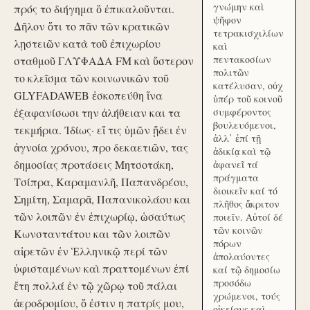
γνώμην καὶ
πρός το διήγημα ὃ ἐπικαλοῦνται.
ψῆφον
Δῆλον ὅτι το πᾶν τῶν κρατικῶν
τετρακισχιλίων
λῃστειῶν κατὰ τοῦ ἐπιχωρίου
καὶ
πεντακοσίων
σταθμοῦ ΓΛΥΦΑΔΑ FM καὶ ὕστερον
πολιτῶν
το κλεῖσμα τῶν κοινωνικῶν τοῦ
κατέλυσαν, οὐχ
GLYFADAWEB ἐσκοπεύθη ἵνα
ὑπέρ τοῦ κοινοῦ
ἐξαφανίσωσι την ἀλήθειαν και τα
συμφέροντος
βουλευόμενοι,
τεκμήρια. Ἰδίως· εἴ τις ὑμῶν ᾔδει ἐν
ἀλλ᾽ ἐπί τῇ
ἀγνοία χρόνου, προ δεκαετιῶν, τας
ἀδικίᾳ καὶ τῷ
δημοσίας προτάσεις Μητσοτάκη,
ἀφανεῖ τά
πράγματα
Τσίπρα, Καραμανλῆ, Παπανδρέου,
διοικεῖν καί τό
Σημίτη, Σαμαρᾶ, Παπανικολάου και
πλῆθος ἄκριτον
τῶν λοιπῶν ἐν ἐπιχωρίῳ, ὡσαύτως
ποιεῖν. Αὐτοί δέ
τῶν κοινῶν
Κωνσταντάτου και τῶν λοιπῶν
πόρων
αἱρετῶν ἐν Ἑλληνικῷ περί τῶν
ἀπολαύοντες
ὑφισταμένων καὶ πραττομένων ἐπί
καί τῷ δημοσίω
προσόδω
ἔτη πολλά ἐν τῷ χῶρῳ τοῦ πάλαι
χρώμενοι, τούς
ἀεροδρομίου, ὅ ἐστιν η πατρίς μου,
οἰκείους καὶ