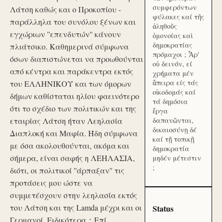
συμφερόντων
Λάτση καθώς και ο Προκοπίου -
φύλακες καί τῆς
παράλληλα του συνόλου ξένων και
ἀληθοῦς
εγχώριων ''επενδυτών'' κάνουν
ὁμονοίας καὶ
δημοκρατίας
πλιάτσικο. Καθημερινά σύμφωνα
πρόμαχοι ; Ἆρ'
όσων διαπιστώνεται να προωθούνται
οὐ δεινόν, εί
από κέντρα και παράκεντρα εκτός
χρήματα μέν
ἄπειρα είς τάς
του ΕΛΛΗΝΙΚΟΥ και των όμορων
οἰκοδομάς καί
δήμων καθίσταται ηλίου φαεινότερο
τά δημόσια
ότι το σχέδιο των πολιτικών και της
ἔργα
εταιρίας Λάτση ήταν Λεηλασία
δαπανῶνται,
δικαιοσύνῃ δέ
Διαπλοκή και Μαφία. Ήδη σύμφωνα
καί τῇ τοπικῇ
με όσα ακολουθούνται, ακόμα και
δημοκρατία
σήμερα, είναι σαφής η ΛΕΗΛΑΣΙΑ,
μηδέν μέτεστιν
;
διότι, οι πολιτικοί ''άρπαξαν'' τις
προτάσεις μου ώστε να
συμμετέσχουν στην λεηλασία εκτός
του Λάτση και της Lamda μέχρι και οι
Status
Γερμανοί. Ειδικότερα：Επί