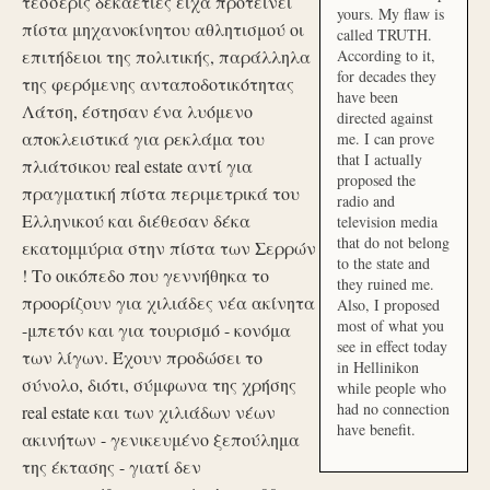
τέσσερις δεκαετίες είχα προτείνει
yours. My flaw is
πίστα μηχανοκίνητου αθλητισμού οι
called TRUTH.
επιτήδειοι της πολιτικής, παράλληλα
According to it,
for decades they
της φερόμενης ανταποδοτικότητας
have been
Λάτση, έστησαν ένα λυόμενο
directed against
αποκλειστικά για ρεκλάμα του
me. I can prove
that I actually
πλιάτσικου real estate αντί για
proposed the
πραγματική πίστα περιμετρικά του
radio and
Ελληνικού και διέθεσαν δέκα
television media
that do not belong
εκατομμύρια στην πίστα των Σερρών
to the state and
! Το οικόπεδο που γεννήθηκα το
they ruined me.
προορίζουν για χιλιάδες νέα ακίνητα
Also, I proposed
most of what you
-μπετόν και για τουρισμό - κονόμα
see in effect today
των λίγων. Έχουν προδώσει το
in Hellinikon
σύνολο, διότι, σύμφωνα της χρήσης
while people who
had no connection
real estate και των χιλιάδων νέων
have benefit.
ακινήτων - γενικευμένο ξεπούλημα
της έκτασης - γιατί δεν