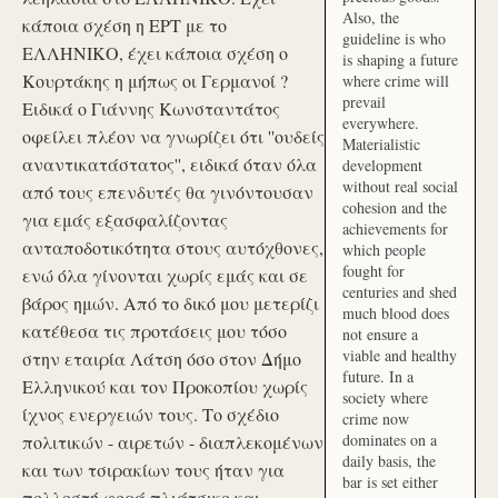
Also, the
κάποια σχέση η ΕΡΤ με το
guideline is who
ΕΛΛΗΝΙΚΟ, έχει κάποια σχέση ο
is shaping a future
Κουρτάκης η μήπως οι Γερμανοί ?
where crime will
prevail
Ειδικά ο Γιάννης Κωνσταντάτος
everywhere.
οφείλει πλέον να γνωρίζει ότι ''ουδείς
Materialistic
αναντικατάστατος'', ειδικά όταν όλα
development
without real social
από τους επενδυτές θα γινόντουσαν
cohesion and the
για εμάς εξασφαλίζοντας
achievements for
ανταποδοτικότητα στους αυτόχθονες,
which people
fought for
ενώ όλα γίνονται χωρίς εμάς και σε
centuries and shed
βάρος ημών. Από το δικό μου μετερίζι
much blood does
κατέθεσα τις προτάσεις μου τόσο
not ensure a
viable and healthy
στην εταιρία Λάτση όσο στον Δήμο
future. In a
Ελληνικού και τον Προκοπίου χωρίς
society where
ίχνος ενεργειών τους. Το σχέδιο
crime now
dominates on a
πολιτικών - αιρετών - διαπλεκομένων
daily basis, the
και των τσιρακίων τους ήταν για
bar is set either
πολλοστή φορά πλιάτσικο και