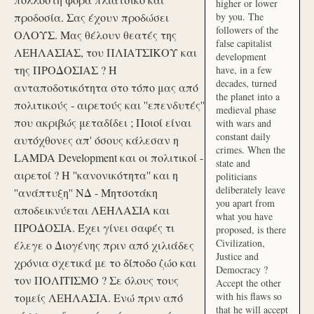
higher or lower
προδοσία. Σας έχουν προδώσει
by you. The
followers of the
ΟΛΟΥΣ. Μας θέλουν θεατές της
false capitalist
ΛΕΗΛΑΣΙΑΣ, του ΠΛΙΑΤΣΙΚΟΥ και
development
της ΠΡΟΔΟΣΙΑΣ ? Η
have, in a few
decades, turned
ανταποδοτικότητα στο τόπο μας από
the planet into a
πολιτικούς - αιρετούς και ''επενδυτές''
medieval phase
που ακριβώς μεταδίδει ; Ποιοί είναι
with wars and
constant daily
αυτόχθονες απ' όσους κάλεσαν η
crimes. When the
LAMDA Development και οι πολιτικοί -
state and
αιρετοί ? Η ''κανονικότητα'' και η
politicians
deliberately leave
''ανάπτυξη'' ΝΔ - Μητσοτάκη
you apart from
αποδεικνύεται ΛΕΗΛΑΣΙΑ και
what you have
ΠΡΟΔΟΣΙΑ. Έχει γίνει σαφές τι
proposed, is there
Civilization,
έλεγε ο Διογένης πριν από χιλιάδες
Justice and
χρόνια σχετικά με το δίποδο ζώο και
Democracy ?
τον ΠΟΛΙΤΙΣΜΟ ? Σε όλους τους
Accept the other
with his flaws so
τομείς ΛΕΗΛΑΣΙΑ. Ενώ πριν από
that he will accept