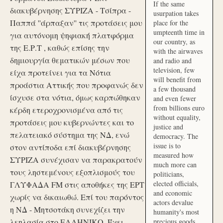
If the same
διακυβέρνησης ΣΥΡΙΖΑ - Τσίπρα -
usurpation takes
Παππά ''άρπαξαν'' τις προτάσεις μου
place for the
umpteenth time in
για αυτόνομη ψηφιακή πλατφόρμα
our country, as
της Ε.Ρ.Τ , καθώς επίσης την
with the airwaves
δημιουργία θεματικών μέσων που
and radio and
television, few
είχα προτείνει για τα Νότια
will benefit from
προάστια Αττικής που προφανώς δεν
a few thousand
ίσχυσε στα νότια, όμως καρπώθηκαν
and even fewer
from billions euro
κέρδη ετεροχρονισμένα από τις
without equality,
προτάσεις μου κυβερνώντες και το
justice and
πελατειακό σύστημα της ΝΔ, ενώ
democracy. The
issue is to
στον αντίποδα επί διακυβέρνησης
measured how
ΣΥΡΙΖΑ συνέχισαν να παρακρατούν
much more can
τους ληστεμένους εξοπλισμούς του
politicians,
elected officials,
ΓΛΥΦΑΔΑ FM στις αποθήκες της ΕΡΤ
and economic
χωρίς να δικαιωθώ. Επί του παρόντος
actors devalue
η ΝΔ - Μητσοτάκη συνεχίζει την
humanity's most
λεηλασία στο ΕΛΛΗΝΙΚΟ. Έχει
precious goods.