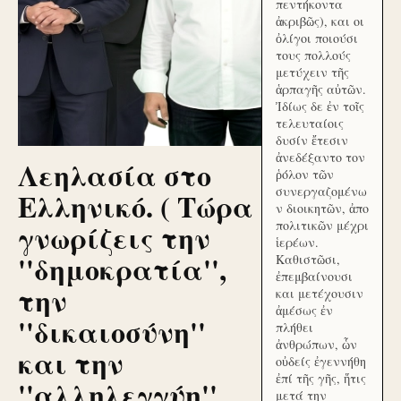
πεντήκοντα
ἀκριβῶς), και οι
ὀλίγοι ποιούσι
τους πολλούς
μετύχειν τῆς
ἁρπαγῆς αὐτῶν.
Ἰδίως δε ἐν τοῖς
τελευταίοις
δυσίν ἔτεσιν
ἀνεδέξαντο τον
Λεηλασία στο
ῥόλον τῶν
συνεργαζομένω
Ελληνικό. ( Τώρα
ν διοικητῶν, ἀπο
γνωρίζεις την
πολιτικῶν μέχρι
ἱερέων.
''δημοκρατία'',
Καθιστῶσι,
ἐπεμβαίνουσι
την
και μετέχουσιν
ἀμέσως ἐν
''δικαιοσύνη''
πλήθει
ἀνθρώπων, ὧν
και την
οὐδείς ἐγεννήθη
ἐπί τῆς γῆς, ἥτις
''αλληλεγγύη''
μετά την