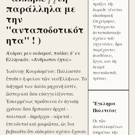
πράξιν τῆς
παράλληλα με
δωρεᾶς γίνεται
την
οἰκοδομική
ἐπιχείρησις.
''ανταποδοτικότ
Ὑπέσχοντο
ἀνταποδοτικήν
ητα'' ! )
σχέσιν τοῖς
γηγενέσιν, ἅμα
παρέχοντες
Άνδρας μεν ουδαμού, παίδας δ’ εν
ἀναθέσεις,
Ελληνικόν. «Άνθρωπον ζητώ.»
ἔργα, και δη
δεσμά
Ἰωάννης Κουρδομένος: Πολλοστόν
παντοδαποῖς
ἔπαθεν ἡ φυλον τῶν νεοἙλλήνων. Το
τρίτοις.
διήγημά των δολία μηχανή ἐστίν,
ὥσπερ καὶ ὅσα εὐαγγελίζονται.
Ἐσκεμμένως προὔτεινα ἐν ἀγνοίᾳ
Ἔγκλημα
χρόνου ὅσα ἥρπασαν ἀρχαί -
Πολιτείας
πολιτικοί - δημάρχοι - αἱρετοί -
Οι τῶν
ἐπενδυταί καὶ μαφιῶται, ὡς ἵνα
διαπλεκομένων
βεβαιοῖτο ὅτι οὐδεμίαν σχέσιν ἔχουσι
ὑπηρέται τήν