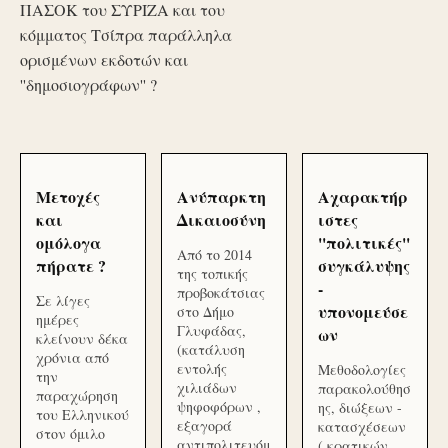
ΠΑΣΟΚ του ΣΥΡΙΖΑ και του
κόμματος Τσίπρα παράλληλα
ορισμένων εκδοτών και
''δημοσιογράφων'' ?
Μετοχές
Ανύπαρκτη
Αχαρακτήρ
και
Δικαιοσύνη
ιστες
ομόλογα
''πολιτικές''
Από το 2014
πήρατε ?
συγκάλυψης
της τοπικής
-
προβοκάτσιας
Σε λίγες
υπονομεύσε
στο Δήμο
ημέρες
Γλυφάδας,
ων
κλείνουν δέκα
(κατάλυση
χρόνια από
εντολής
Μεθοδολογίες
την
χιλιάδων
παρακολούθησ
παραχώρηση
ψηφοφόρων ,
ης, διώξεων -
του Ελληνικού
εξαγορά
κατασχέσεων
στον όμιλο
αντιπολιτευόμ
( κρατικών