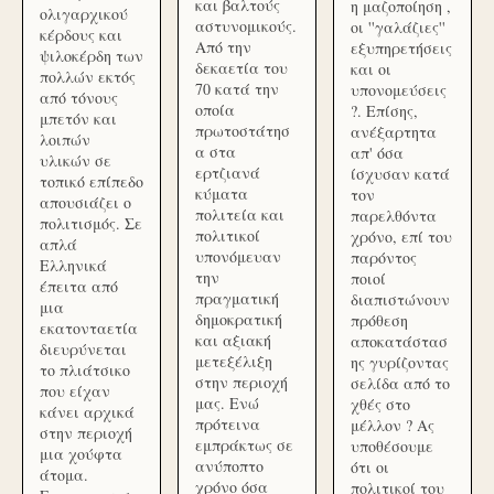
και βαλτούς
η μαζοποίηση ,
ολιγαρχικού
αστυνομικούς.
οι ''γαλάζιες''
κέρδους και
Από την
εξυπηρετήσεις
ψιλοκέρδη των
δεκαετία του
και οι
πολλών εκτός
70 κατά την
υπονομεύσεις
από τόνους
οποία
?. Επίσης,
μπετόν και
πρωτοστάτησ
ανέξαρτητα
λοιπών
α στα
απ' όσα
υλικών σε
ερτζιανά
ίσχυσαν κατά
τοπικό επίπεδο
κύματα
τον
απουσιάζει ο
πολιτεία και
παρελθόντα
πολιτισμός. Σε
πολιτικοί
χρόνο, επί του
απλά
υπονόμευαν
παρόντος
Ελληνικά
την
ποιοί
έπειτα από
πραγματική
διαπιστώνουν
μια
δημοκρατική
πρόθεση
εκατονταετία
και αξιακή
αποκατάστασ
διευρύνεται
μετεξέλιξη
ης γυρίζοντας
το πλιάτσικο
στην περιοχή
σελίδα από το
που είχαν
μας. Ενώ
χθές στο
κάνει αρχικά
πρότεινα
μέλλον ? Ας
στην περιοχή
εμπράκτως σε
υποθέσουμε
μια χούφτα
ανύποπτο
ότι οι
άτομα.
χρόνο όσα
πολιτικοί του