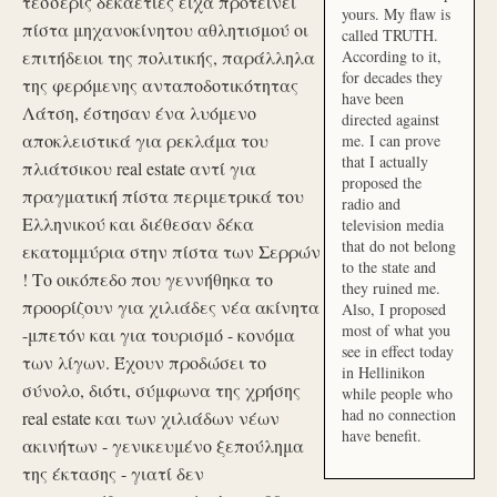
τέσσερις δεκαετίες είχα προτείνει
yours. My flaw is
πίστα μηχανοκίνητου αθλητισμού οι
called TRUTH.
επιτήδειοι της πολιτικής, παράλληλα
According to it,
for decades they
της φερόμενης ανταποδοτικότητας
have been
Λάτση, έστησαν ένα λυόμενο
directed against
αποκλειστικά για ρεκλάμα του
me. I can prove
that I actually
πλιάτσικου real estate αντί για
proposed the
πραγματική πίστα περιμετρικά του
radio and
Ελληνικού και διέθεσαν δέκα
television media
that do not belong
εκατομμύρια στην πίστα των Σερρών
to the state and
! Το οικόπεδο που γεννήθηκα το
they ruined me.
προορίζουν για χιλιάδες νέα ακίνητα
Also, I proposed
most of what you
-μπετόν και για τουρισμό - κονόμα
see in effect today
των λίγων. Έχουν προδώσει το
in Hellinikon
σύνολο, διότι, σύμφωνα της χρήσης
while people who
had no connection
real estate και των χιλιάδων νέων
have benefit.
ακινήτων - γενικευμένο ξεπούλημα
της έκτασης - γιατί δεν