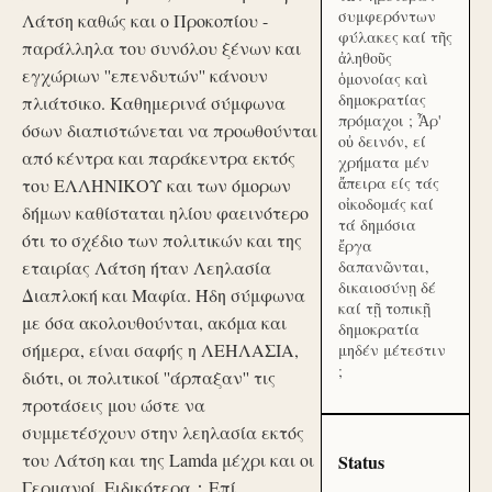
συμφερόντων
Λάτση καθώς και ο Προκοπίου -
φύλακες καί τῆς
παράλληλα του συνόλου ξένων και
ἀληθοῦς
εγχώριων ''επενδυτών'' κάνουν
ὁμονοίας καὶ
δημοκρατίας
πλιάτσικο. Καθημερινά σύμφωνα
πρόμαχοι ; Ἆρ'
όσων διαπιστώνεται να προωθούνται
οὐ δεινόν, εί
από κέντρα και παράκεντρα εκτός
χρήματα μέν
ἄπειρα είς τάς
του ΕΛΛΗΝΙΚΟΥ και των όμορων
οἰκοδομάς καί
δήμων καθίσταται ηλίου φαεινότερο
τά δημόσια
ότι το σχέδιο των πολιτικών και της
ἔργα
εταιρίας Λάτση ήταν Λεηλασία
δαπανῶνται,
δικαιοσύνῃ δέ
Διαπλοκή και Μαφία. Ήδη σύμφωνα
καί τῇ τοπικῇ
με όσα ακολουθούνται, ακόμα και
δημοκρατία
σήμερα, είναι σαφής η ΛΕΗΛΑΣΙΑ,
μηδέν μέτεστιν
;
διότι, οι πολιτικοί ''άρπαξαν'' τις
προτάσεις μου ώστε να
συμμετέσχουν στην λεηλασία εκτός
του Λάτση και της Lamda μέχρι και οι
Status
Γερμανοί. Ειδικότερα：Επί