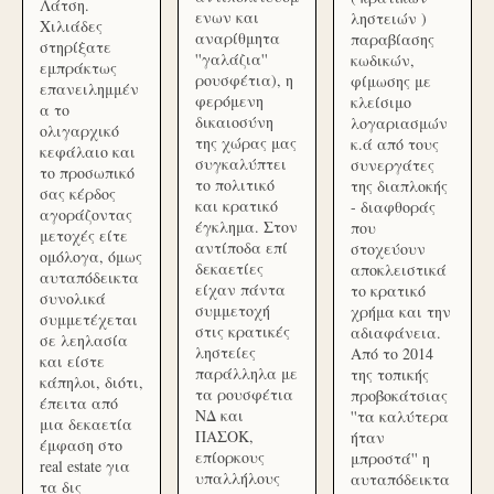
Λάτση.
ενων και
ληστειών )
Χιλιάδες
αναρίθμητα
παραβίασης
στηρίξατε
''γαλάζια''
κωδικών,
εμπράκτως
ρουσφέτια), η
φίμωσης με
επανειλημμέν
φερόμενη
κλείσιμο
α το
δικαιοσύνη
λογαριασμών
ολιγαρχικό
της χώρας μας
κ.ά από τους
κεφάλαιο και
συγκαλύπτει
συνεργάτες
το προσωπικό
το πολιτικό
της διαπλοκής
σας κέρδος
και κρατικό
- διαφθοράς
αγοράζοντας
έγκλημα. Στον
που
μετοχές είτε
αντίποδα επί
στοχεύουν
ομόλογα, όμως
δεκαετίες
αποκλειστικά
αυταπόδεικτα
είχαν πάντα
το κρατικό
συνολικά
συμμετοχή
χρήμα και την
συμμετέχεται
στις κρατικές
αδιαφάνεια.
σε λεηλασία
ληστείες
Από το 2014
και είστε
παράλληλα με
της τοπικής
κάπηλοι, διότι,
τα ρουσφέτια
προβοκάτσιας
έπειτα από
ΝΔ και
''τα καλύτερα
μια δεκαετία
ΠΑΣΟΚ,
ήταν
έμφαση στο
επίορκους
μπροστά'' η
real estate για
υπαλλήλους
αυταπόδεικτα
τα δις