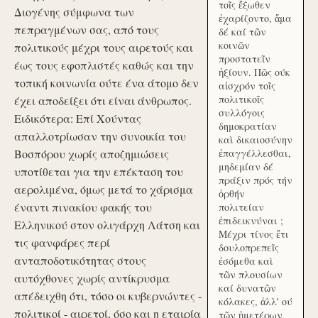
τοῖς ἔξωθεν
Διογένης σύμφωνα των
ἐχαρίζοντο, ἅμα
πεπραγμένων σας, από τους
δέ καί τῶν
κοινῶν
πολιτικούς μέχρι τους αιρετούς και
προστατεῖν
έως τους εφοπλιστές καθώς και την
ἠξίουν. Πῶς ούκ
τοπική κοινωνία ούτε ένα άτομο δεν
αἰσχρόν τοῖς
πολιτικοῖς
έχει αποδείξει ότι είναι άνθρωπος.
συλλόγοις
Ειδικότερα: Επί Χούντας
δημοκρατίαν
απαλλοτρίωσαν την συνοικία του
καὶ δικαιοσύνην
Βοσπόρου χωρίς αποζημιώσεις
ἐπαγγέλλεσθαι,
μηδεμίαν δέ
υποτίθεται για την επέκταση του
πράξιν πρός τήν
αερολιμένα, όμως μετά το χάρισμα
ὀρθήν
έναντι πινακίου φακής του
πολιτείαν
ἐπιδεικνύναι ;
Ελληνικού στον ολιγάρχη Λάτση και
Μέχρι τίνος ἔτι
τις φανφάρες περί
δουλοπρεπεῖς
ανταποδοτικότητας στους
ἐσόμεθα καὶ
τῶν πλουσίων
αυτόχθονες χωρίς αντίκρυσμα
καί δυνατῶν
απέδειχθη ότι, τόσο οι κυβερνώντες -
κόλακες, ἀλλ' ού
πολιτικοί - αιρετοί, όσο και η εταιρία
τῶν ἡμετέρων