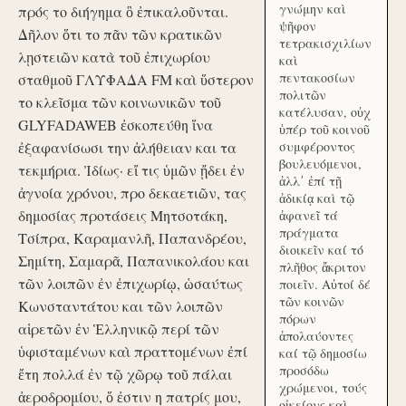
γνώμην καὶ
πρός το διήγημα ὃ ἐπικαλοῦνται.
ψῆφον
Δῆλον ὅτι το πᾶν τῶν κρατικῶν
τετρακισχιλίων
λῃστειῶν κατὰ τοῦ ἐπιχωρίου
καὶ
πεντακοσίων
σταθμοῦ ΓΛΥΦΑΔΑ FM καὶ ὕστερον
πολιτῶν
το κλεῖσμα τῶν κοινωνικῶν τοῦ
κατέλυσαν, οὐχ
GLYFADAWEB ἐσκοπεύθη ἵνα
ὑπέρ τοῦ κοινοῦ
ἐξαφανίσωσι την ἀλήθειαν και τα
συμφέροντος
βουλευόμενοι,
τεκμήρια. Ἰδίως· εἴ τις ὑμῶν ᾔδει ἐν
ἀλλ᾽ ἐπί τῇ
ἀγνοία χρόνου, προ δεκαετιῶν, τας
ἀδικίᾳ καὶ τῷ
δημοσίας προτάσεις Μητσοτάκη,
ἀφανεῖ τά
πράγματα
Τσίπρα, Καραμανλῆ, Παπανδρέου,
διοικεῖν καί τό
Σημίτη, Σαμαρᾶ, Παπανικολάου και
πλῆθος ἄκριτον
τῶν λοιπῶν ἐν ἐπιχωρίῳ, ὡσαύτως
ποιεῖν. Αὐτοί δέ
τῶν κοινῶν
Κωνσταντάτου και τῶν λοιπῶν
πόρων
αἱρετῶν ἐν Ἑλληνικῷ περί τῶν
ἀπολαύοντες
ὑφισταμένων καὶ πραττομένων ἐπί
καί τῷ δημοσίω
προσόδω
ἔτη πολλά ἐν τῷ χῶρῳ τοῦ πάλαι
χρώμενοι, τούς
ἀεροδρομίου, ὅ ἐστιν η πατρίς μου,
οἰκείους καὶ