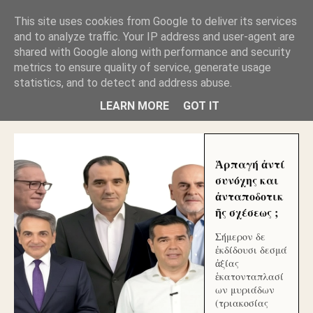
GLYFADAWEB: ΑΝΤΙ ΑΝΤΑΠΟΔΟΣΗΣ ΣΤΟΥΣ
This site uses cookies from Google to deliver its services
ΑΥΤΟΧΘΟΝΕΣ ΜΟΥ ΕΚΛΕΙΣΑΝ ΤΑ ΣΟΣΙΑΛ ΚΑΙ
and to analyze traffic. Your IP address and user-agent are
ΦΙΜΩΣΑΝ ΤΟ SITE. ΟΙ ΧΙΛΙΑΔΕΣ ΜΙΚΡΟΕΠΕΝΔΥΤΕΣ
ΕΠΕΝΔΥΣΑΤΕ ΓΙΑ ΛΕΗΛΑΣΙΑ ΚΑΙ ΕΓΚΛΗΜΑ ?
shared with Google along with performance and security
metrics to ensure quality of service, generate usage
statistics, and to detect and address abuse.
ΓΛΥΦΑΔΑ WEB |ΟΙ ΜΕΓΑΛΟΙ ΚΛΕΠΤΑΙ ΑΠΟ ΤΟ
ΜΙΚΡΟΝ ΑΠΑΓΟΥΣΙ
LEARN MORE
GOT IT
Ἁρπαγή ἀντί
συνόχης και
ἀνταποδοτικ
ῆς σχέσεως ;
Σήμερον δε
ἐκδίδουσι δεσμά
ἀξίας
ἑκατονταπλασί
ων μυριάδων
(τριακοσίας