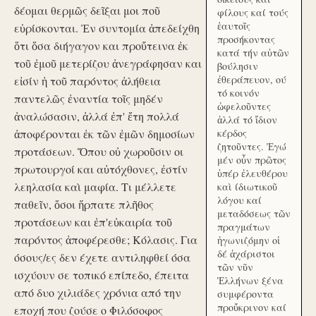
δέομαι θερμῶς δεῖξαι μοι ποῦ
φίλους καί τούς
ἑαυτοῖς
εὑρίσκονται. Ἐν συντομία ἀπεδείχθη
προσήκοντας
ὅτι ὅσα διήγαγον και προὔτεινα ἐκ
κατά τήν αὑτῶν
τοῦ ἐμοῦ μετερίζου ἀνεγράφησαν και
βούλησιν
ἐθεράπευον, ού
εἰσίν ἡ τοῦ παρόντος ἀλήθεια
τό κοινόν
παντελῶς ἐναντία τοῖς μηδέν
ὠφελοῦντες
ἀναλώσασιν, ἀλλά ἐπ' ἔτη πολλά
ἀλλά τό ἴδιον
ἀποφέρονται ἐκ τῶν ἐμῶν δημοσίων
κέρδος
ζητοῦντες. Ἐγώ
προτάσεων. Ὅπου οὐ χωροῦσιν οι
μέν οὖν πρῶτος
πρωτουργοί και αὐτόχθονες, ἐστίν
ὑπέρ ἐλευθέρου
λεηλασία καὶ μαφία. Τι μέλλετε
καὶ ίδιωτικοῦ
λόγου καί
παθεῖν, ὅσοι ἥρπατε πλῆθος
μεταδόσεως τῶν
προτάσεων και ἐπ'εὐκαιρία τοῦ
πραγμάτων
παρόντος ἀποφέρεσθε; Κόλασις. Για
ἠγωνιζόμην οἱ
δέ ἀχάριστοι
όσους/ες δεν έχετε αντιληφθεί όσα
τῶν νῦν
ισχύουν σε τοπικό επίπεδο, έπειτα
Ἑλλήνων ξένα
από δυο χιλιάδες χρόνια από την
συμφέροντα
προὔκρινον καί
εποχή που ζούσε ο Φιλόσοφος