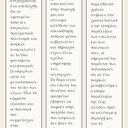
Ετεροχρονισμ
απαιτούνται
παρελθόντος
ένα απεδείχθη
στην περιοχή
χρόνου
ότι σε
μας και
ανήκουν στο
ληστεμένο
σύννομα
χρονοντούλαπ
τόπο δεν
κατέθεσα για
ο της ιστορίας,
στεριώνει
αδειοδότηση
παράλληλα
πραγματικός
τοπικού μέσου
των επιλογών
πολιτισμός και
κυβερνώντες
και των
διαρκώς
και δήμαρχοι
πολιτικών
ανακυκλώνετ
είχαν άλλα
τους, οι
αι το ίδιο
σχέδια
σημερινοί του
φαινόμενο
υπηρέτησης
παρόντος πως
κλεφτουριάς
των
πιστοποιούν
ξενόφερτων
ολιγαρχών.
ότι σε ένα
ώστε να
Το θέμα είναι
διαρκώς
μεγιστοποιούν
ότι έπειτα του
μεταβαλλόμεν
ται τα δις των
θανάτου τους
ο κόσμο
λίγων. Όλα τα
ορισμένοι
παράλληλα
κόμματα
ζήτησαν να
της ύλης
εξουσίας και
ταφούν στην
αλλάζει προς
οι πολιτικοί
πατρίδα τους
το καλύτερο η
που
που ασφαλώς
περιοχή μας
συμμετείχαν
δεν ήταν τα
για το
στην