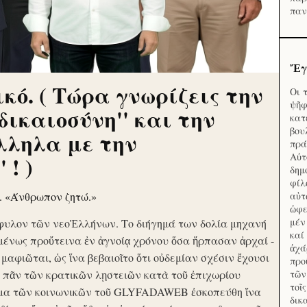
παν
Ἔγ
κό. ( Τώρα γνωρίζεις την
Οι 
ψῆφ
'δικαιοσύνη'' και την
κατ
βου
λληλα με την
πρά
Αὐτ
 ! )
δημ
φίλ
ν. «Άνθρωπον ζητώ.»
αὑτ
ὠφε
μέν
φυλον τῶν νεοἙλλήνων. Το διήγημά των δολία μηχανή
καί
μένως προὔτεινα ἐν ἀγνοίᾳ χρόνου ὅσα ἥρπασαν ἀρχαί -
ἀχά
ὶ μαφιῶται, ὡς ἵνα βεβαιοῖτο ὅτι οὐδεμίαν σχέσιν ἔχουσι
προ
το πᾶν τῶν κρατικῶν λῃστειῶν κατὰ τοῦ ἐπιχωρίου
τῶν
τοῖ
μα τῶν κοινωνικῶν τοῦ GLYFADAWEB ἐσκοπεύθη ἵνα
δικ