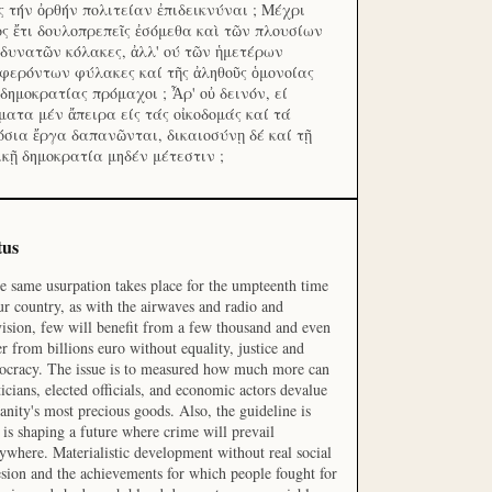
ς τήν ὀρθήν πολιτείαν ἐπιδεικνύναι ; Μέχρι
ος ἔτι δουλοπρεπεῖς ἐσόμεθα καὶ τῶν πλουσίων
 δυνατῶν κόλακες, ἀλλ' ού τῶν ἡμετέρων
φερόντων φύλακες καί τῆς ἀληθοῦς ὁμονοίας
 δημοκρατίας πρόμαχοι ; Ἆρ' οὐ δεινόν, εί
ματα μέν ἄπειρα είς τάς οἰκοδομάς καί τά
όσια ἔργα δαπανῶνται, δικαιοσύνῃ δέ καί τῇ
ικῇ δημοκρατία μηδέν μέτεστιν ;
tus
he same usurpation takes place for the umpteenth time
ur country, as with the airwaves and radio and
vision, few will benefit from a few thousand and even
r from billions euro without equality, justice and
cracy. The issue is to measured how much more can
ticians, elected officials, and economic actors devalue
nity's most precious goods. Also, the guideline is
is shaping a future where crime will prevail
ywhere. Materialistic development without real social
sion and the achievements for which people fought for