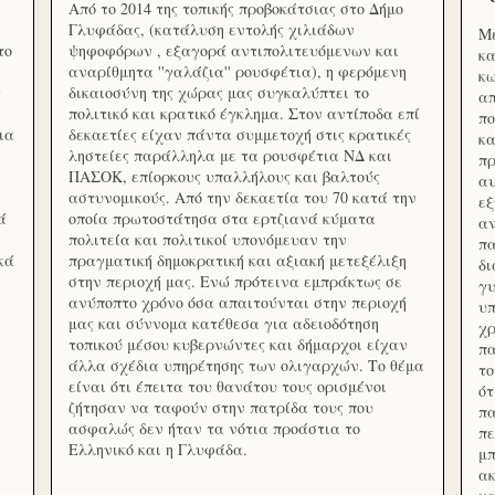
Από το 2014 της τοπικής προβοκάτσιας στο Δήμο
Γλυφάδας, (κατάλυση εντολής χιλιάδων
Με
το
ψηφοφόρων , εξαγορά αντιπολιτευόμενων και
κα
αναρίθμητα ''γαλάζια'' ρουσφέτια), η φερόμενη
κω
ς
δικαιοσύνη της χώρας μας συγκαλύπτει το
απ
πολιτικό και κρατικό έγκλημα. Στον αντίποδα επί
πο
ια
δεκαετίες είχαν πάντα συμμετοχή στις κρατικές
κα
ληστείες παράλληλα με τα ρουσφέτια ΝΔ και
πρ
ΠΑΣΟΚ, επίορκους υπαλλήλους και βαλτούς
αυ
αστυνομικούς. Από την δεκαετία του 70 κατά την
εξ
ά
οποία πρωτοστάτησα στα ερτζιανά κύματα
αν
πολιτεία και πολιτικοί υπονόμευαν την
πα
κά
πραγματική δημοκρατική και αξιακή μετεξέλιξη
δ
στην περιοχή μας. Ενώ πρότεινα εμπράκτως σε
γυ
ανύποπτο χρόνο όσα απαιτούνται στην περιοχή
υπ
μας και σύννομα κατέθεσα για αδειοδότηση
χρ
τοπικού μέσου κυβερνώντες και δήμαρχοι είχαν
πα
άλλα σχέδια υπηρέτησης των ολιγαρχών. Το θέμα
το
είναι ότι έπειτα του θανάτου τους ορισμένοι
ότ
ζήτησαν να ταφούν στην πατρίδα τους που
πα
ασφαλώς δεν ήταν τα νότια προάστια το
πε
Ελληνικό και η Γλυφάδα.
μπ
ακ