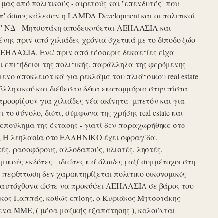
ς από πολιτικούς - αιρετούς και ''επενδυτές'' που
απ' όσους κάλεσαν η LAMDA Development και οι πολιτικοί
τυξη'' ΝΔ - Μητσοτάκη αποδεικνύεται ΛΕΗΛΑΣΙΑ και
νης πριν από χιλιάδες χρόνια σχετικά με το δίποδο ζώο
ΛΕΗΛΑΣΙΑ. Ενώ πριν από τέσσερις δεκαετίες είχα
ι επιτήδειοι της πολιτικής, παράλληλα της φερόμενης
νο αποκλειστικά για ρεκλάμα του πλιάτσικου real estate
Ελληνικού και διέθεσαν δέκα εκατομμύρια στην πίστα
προορίζουν για χιλιάδες νέα ακίνητα -μπετόν και για
το σύνολο, διότι, σύμφωνα της χρήσης real estate και
επούλημα της έκτασης - γιατί δεν παραχωρήθηκε στο
ές ; Η λεηλασία στο ΕΛΛΗΝΙΚΟ έχει σφραγίδα.
τές, ρασοφόρους, αλλοδαπούς, υλιστές, ληστές,
μικούς εκδότες - ιδιώτες κ.ά όλοι/ες μαζί συμμέτοχοι στη
περίπτωση δεν χαρακτηρίζεται πολιτικο-οικονομικός
ου αυτόχθονα ώστε να προκύψει ΛΕΗΛΑΣΙΑ σε βάρος του
ίκος Παππάς, καθώς επίσης, ο Κυριάκος Μητσοτάκης
να ΜΜΕ, ( μέσα μαζικής εξαπάτησης ), καλούνται