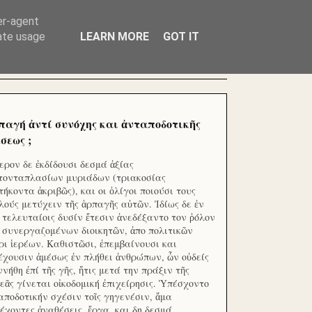
ΧΙΛΙΑΔΕΣ ΜΙΚΡΟΕΠΕΝΔΥΤΕΣ ΕΠΕΝΔΥΣΑΤΕ ΓΙΑ
er-agent
rate usage
LEARN MORE
GOT IT
παγή ἀντί συνόχης και ἀνταποδοτικῆς
σεως ;
ερον δε ἐκδίδουσι δεσμά ἀξίας
τονταπλασίων μυριάδων (τριακοσίας
τήκοντα ἀκριβῶς), και οι ὀλίγοι ποιούσι τους
λούς μετύχειν τῆς ἁρπαγῆς αὐτῶν. Ἰδίως δε ἐν
ς τελευταίοις δυσίν ἔτεσιν ἀνεδέξαντο τον ῥόλον
 συνεργαζομένων διοικητῶν, ἀπο πολιτικῶν
ρι ἱερέων. Καθιστῶσι, ἐπεμβαίνουσι και
έχουσιν ἀμέσως ἐν πλήθει ἀνθρώπων, ὧν οὐδείς
ννήθη ἐπί τῆς γῆς, ἥτις μετά την πράξιν τῆς
εᾶς γίνεται οἰκοδομική ἐπιχείρησις. Ὑπέσχοντο
αποδοτικήν σχέσιν τοῖς γηγενέσιν, ἅμα
έχοντες ἀναθέσεις, ἔργα, και δη δεσμά