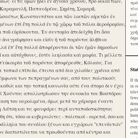
ίως· εἴ τις ὑμῶν ᾔδει ἐν ἀγνοία χρόνου, προ δεκαετιῶν,
πρό
 Καραμανλῆ, Παπανδρέου, Σημίτη, Σαμαρᾶ,
τίν
καί
 ὡσαύτως Κωνσταντάτου και τῶν λοιπῶν αἱρετῶν ἐν
συμ
ένων ἐπί ἔτη πολλά ἐν τῷ χῶρῳ τοῦ πάλαι ἀεροδρομίου,
καὶ
οι ποῦ εὑρίσκονται. Ἐν συντομία ἀπεδείχθη ὅτι ὅσα
χρή
δημ
υ ἀνεγράφησαν και εἰσίν ἡ τοῦ παρόντος ἀλήθεια
τοπ
λλά ἐπ' ἔτη πολλά ἀποφέρονται ἐκ τῶν ἐμῶν δημοσίων
και αὐτόχθονες, ἐστίν λεηλασία καὶ μαφία. Τι μέλλετε
π'εὐκαιρία τοῦ παρόντος ἀποφέρεσθε; Κόλασις. Για
Sta
ε τοπικό επίπεδο, έπειτα από δυο χιλιάδες χρόνια από
σύμφωνα των πεπραγμένων σας, από τους πολιτικούς
If t
 καθώς και την τοπική κοινωνία ούτε ένα άτομο δεν έχει
in o
tele
Επί Χούντας απαλλοτρίωσαν την συνοικία του Βοσπόρου
fewe
ταση του αερολιμένα, όμως μετά το χάρισμα έναντι
demo
η Λάτση και τις φανφάρες περί ανταποδοτικότητας
poli
huma
ότι, τόσο οι κυβερνώντες - πολιτικοί - αιρετοί, όσο και
who 
ράλληλα του συνόλου ξένων και εγχώριων ''επενδυτών''
ever
ν διαπιστώνεται να προωθούνται από κέντρα και
cohe