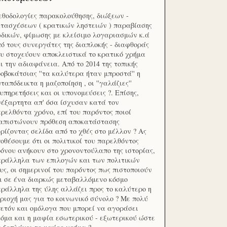
θοδολογίες παρακολούθησης, διώξεων -
τασχέσεων ( κρατικών ληστειών ) παραβίασης
δικών, φίμωσης με κλείσιμο λογαριασμών κ.ά
ό τους συνεργάτες της διαπλοκής - διαφθοράς
υ στοχεύουν αποκλειστικά το κρατικό χρήμα
ι την αδιαφάνεια. Από το 2014 της τοπικής
οβοκάτσιας ''τα καλύτερα ήταν μπροστά'' η
ταπόδεικτα η μαζοποίηση , οι ''γαλάζιες''
υπηρετήσεις και οι υπονομεύσεις ?. Επίσης,
έξαρτητα απ' όσα ίσχυσαν κατά τον
ρελθόντα χρόνο, επί του παρόντος ποιοί
ιαπιστώνουν πρόθεση αποκατάστασης
ρίζοντας σελίδα από το χθές στο μέλλον ? Ας
οθέσουμε ότι οι πολιτικοί του παρελθόντος
όνου ανήκουν στο χρονοντούλαπο της ιστορίας,
ράλληλα των επιλογών και των πολιτικών
υς, οι σημερινοί του παρόντος πως πιστοποιούν
ι σε ένα διαρκώς μεταβαλλόμενο κόσμο
ράλληλα της ύλης αλλάζει προς το καλύτερο η
ριοχή μας για το κοινωνικό σύνολο ? Με πολύ
ετόν και ομόλογα που μπορεί να αγοράσει
όμα και η μαφία εσωτερικού - εξωτερικού ώστε