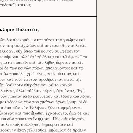
τοδαποῖς τρίτοις.
κλημα Πολιτείας
τῶν διαπλεκομένων ὑπηρέται τήν γνώμην καὶ
ον τετρακισχιλίων καὶ πεντακοσίων πολιτῶν
έλυσαν, οὐχ ὑπέρ τοῦ κοινοῦ συμφέροντος
λευόμενοι, ἀλλ᾽ ἐπί τῇ ἀδικίᾳ καὶ τῷ ἀφανεῖ τά
γματα διοικεῖν καί τό πλῆθος ἄκριτον ποιεῖν.
οί δέ τῶν κοινῶν πόρων ἀπολαύοντες καί τῷ
οσίω προσόδω χρώμενοι, τούς οἰκείους καὶ
ους καί τούς ἑαυτοῖς προσήκοντας κατά τήν
ῶν βούλησιν ἐθεράπευον, ού τό κοινόν
λοῦντες ἀλλά τό ἴδιον κέρδος ζητοῦντες. Ἐγώ
 οὖν πρῶτος ὑπέρ ἐλευθέρου καὶ ίδιωτικοῦ λόγου
 μεταδόσεως τῶν πραγμάτων ἠγωνιζόμην οἱ δέ
ριστοι τῶν νῦν Ἑλλήνων ξένα συμφέροντα
ὔκρινον καί τοῖς ἔξωθεν ἐχαρίζοντο, ἅμα δέ καί
 κοινῶν προστατεῖν ἠξίουν. Πῶς ούκ αἰσχρόν
ς πολιτικοῖς συλλόγοις δημοκρατίαν καὶ
αιοσύνην ἐπαγγέλλεσθαι, μηδεμίαν δέ πράξιν