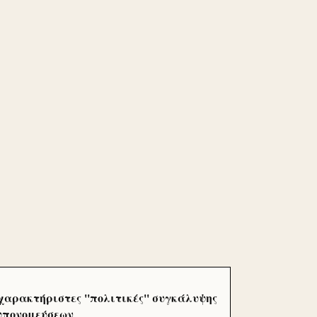
χαρακτήριστες ''πολιτικές'' συγκάλυψης
 υπονομεύσεων