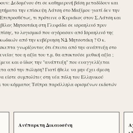
υν: Δεδομένου ότι σε καθημερινή βάση μεταδίδουν και
τήματα την επίσκεψη Λάτση στο Μαξίμου γιατί δεν την
πιπροσθέτως, τι πρότεινε ο Κυριάκος στον Σ.Λάτση και
ης βίλας Μητσοτάκη στη Γλυφάδα σε ισραηλινό πριν
ίσης, το λογισμικό που αγόρασαν από Ισραηλινό της
κωδικών από την κυβέρνηση ΝΔ Μητσοτάκη ? Ο κ.
σκεπτα γνωρίζοντας ότι έπειτα από την ανάπτυξη στο
ενείας του η αξία του τ.μ. θα αποκτούσε μυθική αξία ;
μενε και ο ίδιος την ''ανάπτυξη'' που ευαγγελίζεται
τα από την πώληση? Γιατί ήθελε να μην έχει άμεση
να είστε συμπολίτες στη νέα πόλη του Ελληνικού
ι του κόμματος Τσίπρα παράλληλα ορισμένων εκδοτών
Ανύπαρκτη Δικαιοσύνη
Α
-