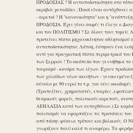
ΠΡΟΔΟΣΙΑΣ ? Η ανταποδοτικότητα στο τόπο μα
ακριβώς μεταδίδει ; Ποιοί είναι αυτόχθονες 
- αιρετοί ? Η ''κανονικότητα'' και η ''ανάπ
ΠΡΟΔΟΣΙΑ. Έχει γίνει σαφές τι έλεγε ο Διογέ
και τον ΠΟΛΙΤΙΣΜΟ ? Σε όλους τους τομείς 
προτείνει πίστα μηχανοκίνητου αθλητισμού ο
ανταποδοτικότητας Λάτση, έστησαν ένα λυόμε
αντί για πραγματική πίστα περιμετρικά του 
των Σερρών ! Το οικόπεδο που γεννήθηκα το 
τουρισμό - κονόμα των λίγων. Έχουν προδώσει 
των χιλιάδων νέων ακινήτων - γενικευμένο ξ
σύνολο με 90 ευρώ το τ.μ. για νέες οικοδομ
(Τραπεζίτες, χρηματιστές, εταιρίες ,εφοπλισ
θεσμικούς φορείς, πολιτικούς-αιρετούς, συστη
ΛΕΗΛΑΣΙΑ κατά των αυτοχθόνων.) Σε καμία 
πολιτισμός να υφαρπάζεις τις προτάσεις τ
από πάσης φύσεως τρίτους και βολικούς. Ο Ν
γνωρίζουν πολύ καλά τι αναφέρω. Τα φερόμε