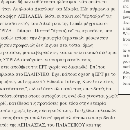
cent
μορων δήμων καθίσταται ηλίου φαεινότερο ότι το
and 
ση ήταν Λεηλασία Διαπλοκή και Μαφία. Ήδη σύμφωνα με
domi
αφής η ΛΕΗΛΑΣΙΑ, διότι, οι πολιτικοί ''άρπαξαν'' τις
lowe
deve
ηλασία εκτός του Λάτση και της Lamda μέχρι και οι
a me
ΙΖΑ - Τσίπρα - Παππά ''άρπαξαν'' τις προτάσεις μου
When
 καθώς επίσης την δημιουργία θεματικών μέσων που
from
ής που προφανώς δεν ίσχυσε στα νότια, όμως
and 
he w
προτάσεις μου κυβερνώντες και το πελατειακό σύστημα
to i
σης ΣΥΡΙΖΑ συνέχισαν να παρακρατούν τους
prov
ις αποθήκες της ΕΡΤ χωρίς να δικαιωθώ. Επί του
medi
Also
εηλασία στο ΕΛΛΗΝΙΚΟ. Έχει κάποια σχέση η ΕΡΤ με το
Hell
 μήπως οι Γερμανοί ? Ειδικά ο Γιάννης Κωνσταντάτος
bene
ικατάστατος'', ειδικά όταν όλα από τους επενδυτές θα
οδοτικότητα στους αυτόχθονες, ενώ όλα γίνονται χωρίς
ερίζι κατέθεσα τις προτάσεις μου τόσο στην εταιρία
οπίου χωρίς ίχνος ενεργειών τους. Το σχέδιο πολιτικών
ν τους ήταν για πολλοστή φορά πλιάτσικο και προδοσία.
ατές της ΛΕΗΛΑΣΙΑΣ, του ΠΛΙΑΤΣΙΚΟΥ και της