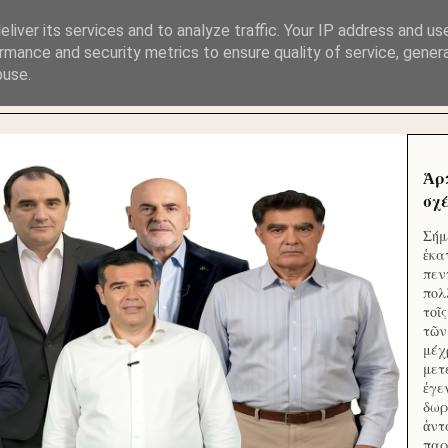
ΜΟΥ ΕΚΛΕΙΣΑΝ ΤΑ ΣΟΣΙΑΛ ΚΑΙ ΦΙΜΩΣΑΝ ΤΟ SITE. ΟΙ 
liver its services and to analyze traffic. Your IP address and us
rmance and security metrics to ensure quality of service, gene
buse.
 ΑΠΟ ΤΟ ΜΙΚΡΟΝ ΑΠΑΓΟΥΣΙ
Ἁρ
σχέ
Σήμ
ἑκα
πεν
πολ
τοῖ
τῶν
μέχ
μετ
ἐγε
δωρ
ἀντ
παρ