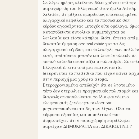
Σε λίγες ημέρες κλείνουν δέκα χρόνια από την
παραχώρηση του Ελληνικού στον όμιλο Λάτση.
Χιλιάδες στηρίξατε εμπράκτως επανειλημμένα 
ολιγαρχικό κεφάλαιο και το προσωπικό σας
κέρδος αγοράζοντας μετοχές είτε ομόλογα, όμω
αυταπόδεικτα συνολικά συμμετέχεται σε
λεηλασία και είστε κάπηλοι, διότι, έπειτα από μ
δεκαετία έμφαση στο real estate για τα δις
ολιγαρχικού κέρδους και ψιλοκέρδη των πολλών
εκτός από τόνους μπετόν και λοιπών υλικών σε
τοπικό επίπεδο απουσιάζει ο πολιτισμός. Σε απλ
Ελληνικά έπειτα από μια εκατονταετία
διευρύνεται το πλιάτσικο που είχαν κάνει αρχι
στην περιοχή μια χούφτα άτομα.
Ετεροχρονισμένα απεδείχθη ότι σε ληστεμένο
τόπο δεν στεριώνει πραγματικός πολιτισμός και
διαρκώς ανακυκλώνεται το ίδιο φαινόμενο
κλεφτουριάς ξενόφερτων ώστε να
μεγιστοποιούνται τα δις των λίγων. Όλα τα
κόμματα εξουσίας και οι πολιτικοί που
συμμετείχαν στην παραχώρηση παράλληλα
παρείχαν ΔΗΜΟΚΡΑΤΙΑ και ΔΙΚΑΙΟΣΥΝΗ ?