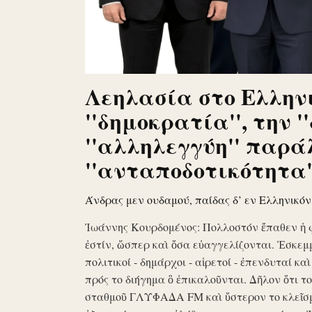
Λεηλασία στο Ελληνι
''δημοκρατία'', την '
''αλληλεγγύη'' παρά
''ανταποδοτικότητα''
Άνδρας μεν ουδαμού, παίδας δ’ εν Ελληνικό
Ἰωάννης Κουρδομένος: Πολλοστόν ἔπαθεν ἡ 
ἐστίν, ὥσπερ καὶ ὅσα εὐαγγελίζονται. Ἐσκεμ
πολιτικοί - δημάρχοι - αἱρετοί - ἐπενδυταί κα
πρός το διήγημα ὃ ἐπικαλοῦνται. Δῆλον ὅτι 
σταθμοῦ ΓΛΥΦΑΔΑ FM καὶ ὕστερον το κλεῖσ