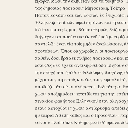
ἐξαφανίσωσι την ἀλήθειαν και τα τεκμήρια. Ἰδ
τας δημοσίας προτάσεις Μητσοτάκη, Τσίπρα,
Παπανικολάου και τῶν λοιπῶν ἐν ἐπιχωρίῳ,
Ἑλληνικῷ περί τῶν ὑφισταμένων καὶ πραττομ
ὅ ἐστιν η πατρίς μου, δέομαι θερμῶς δεῖξαι μ
διήγαγον και προὔτεινα ἐκ τοῦ ἐμοῦ μετερίζο
παντελῶς ἐναντία τοῖς μηδέν ἀναλώσασιν, ἀ
προτάσεων. Ὅπου οὐ χωροῦσιν οι πρωτουργοί 
παθεῖν, ὅσοι ἥρπατε πλῆθος προτάσεων και ἐ
όσους/ες δεν έχετε αντιληφθεί όσα ισχύουν σ
την εποχή που ζούσε ο Φιλόσοφος Διογένης 
μέχρι τους αιρετούς και έως τους εφοπλιστές
αποδείξει ότι είναι άνθρωπος. Ειδικότερα: 
χωρίς αποζημιώσεις υποτίθεται για την επέκ
πινακίου φακής του Ελληνικού στον ολιγάρχ
στους αυτόχθονες χωρίς αντίκρυσμα απέδειχθη 
η εταιρία Λάτση καθώς και ο Προκοπίου - πα
κάνουν πλιάτσικο. Καθημερινά σύμφωνα όσω