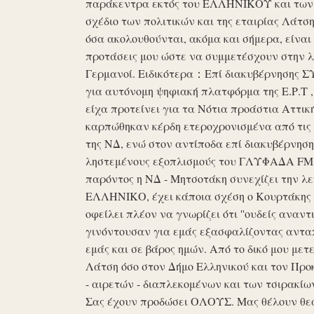
παράκεντρα εκτός του ΕΛΛΗΝΙΚΟΥ και των ό
σχέδιο των πολιτικών και της εταιρίας Λάτ
όσα ακολουθούνται, ακόμα και σήμερα, είναι σ
προτάσεις μου ώστε να συμμετέσχουν στην λε
Γερμανοί. Ειδικότερα：Επί διακυβέρνησης ΣΥΡ
για αυτόνομη ψηφιακή πλατφόρμα της Ε.Ρ.Τ ,
είχα προτείνει για τα Νότια προάστια Αττικ
καρπώθηκαν κέρδη ετεροχρονισμένα από τις 
της ΝΔ, ενώ στον αντίποδα επί διακυβέρνη
ληστεμένους εξοπλισμούς του ΓΛΥΦΑΔΑ FM στ
παρόντος η ΝΔ - Μητσοτάκη συνεχίζει την λ
ΕΛΛΗΝΙΚΟ, έχει κάποια σχέση ο Κουρτάκης η
οφείλει πλέον να γνωρίζει ότι ''ουδείς αναντ
γινόντουσαν για εμάς εξασφαλίζοντας ανταπ
εμάς και σε βάρος ημών. Από το δικό μου μετ
Λάτση όσο στον Δήμο Ελληνικού και τον Προκ
- αιρετών - διαπλεκομένων και των τσιρακίω
Σας έχουν προδώσει ΟΛΟΥΣ. Μας θέλουν θε