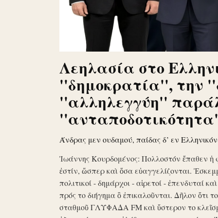
Λεηλασία στο Ελληνι
''δημοκρατία'', την '
''αλληλεγγύη'' παρά
''ανταποδοτικότητα''
Άνδρας μεν ουδαμού, παίδας δ’ εν Ελληνικό
Ἰωάννης Κουρδομένος: Πολλοστόν ἔπαθεν ἡ 
ἐστίν, ὥσπερ καὶ ὅσα εὐαγγελίζονται. Ἐσκεμ
πολιτικοί - δημάρχοι - αἱρετοί - ἐπενδυταί κα
πρός το διήγημα ὃ ἐπικαλοῦνται. Δῆλον ὅτι 
σταθμοῦ ΓΛΥΦΑΔΑ FM καὶ ὕστερον το κλεῖσ