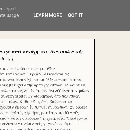
ΧΙΛΙΑΔΕΣ ΜΙΚΡΟΕΠΕΝΔΥΤΕΣ ΕΠΕΝΔΥΣΑΤΕ ΓΙΑ
er-agent
rate usage
LEARN MORE
GOT IT
παγή ἀντί συνόχης και ἀνταποδοτικῆς
σεως ;
ερον δε ἐκδίδουσι δεσμά ἀξίας
τονταπλασίων μυριάδων (τριακοσίας
τήκοντα ἀκριβῶς), και οι ὀλίγοι ποιούσι τους
λούς μετύχειν τῆς ἁρπαγῆς αὐτῶν. Ἰδίως δε ἐν
ς τελευταίοις δυσίν ἔτεσιν ἀνεδέξαντο τον ῥόλον
 συνεργαζομένων διοικητῶν, ἀπο πολιτικῶν
ρι ἱερέων. Καθιστῶσι, ἐπεμβαίνουσι και
έχουσιν ἀμέσως ἐν πλήθει ἀνθρώπων, ὧν οὐδείς
ννήθη ἐπί τῆς γῆς, ἥτις μετά την πράξιν τῆς
εᾶς γίνεται οἰκοδομική ἐπιχείρησις. Ὑπέσχοντο
αποδοτικήν σχέσιν τοῖς γηγενέσιν, ἅμα
έχοντες ἀναθέσεις, ἔργα, και δη δεσμά