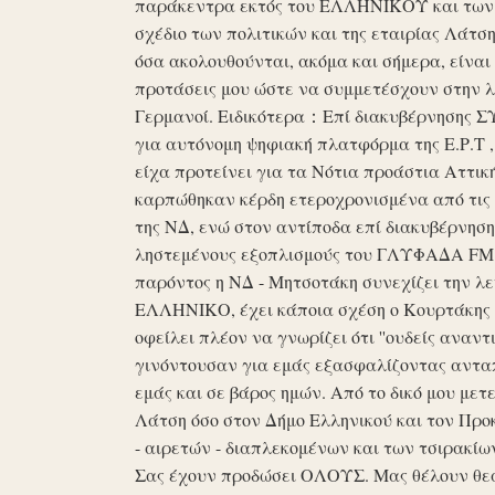
παράκεντρα εκτός του ΕΛΛΗΝΙΚΟΥ και των ό
σχέδιο των πολιτικών και της εταιρίας Λάτ
όσα ακολουθούνται, ακόμα και σήμερα, είναι σ
προτάσεις μου ώστε να συμμετέσχουν στην λε
Γερμανοί. Ειδικότερα：Επί διακυβέρνησης ΣΥΡ
για αυτόνομη ψηφιακή πλατφόρμα της Ε.Ρ.Τ ,
είχα προτείνει για τα Νότια προάστια Αττικ
καρπώθηκαν κέρδη ετεροχρονισμένα από τις 
της ΝΔ, ενώ στον αντίποδα επί διακυβέρνη
ληστεμένους εξοπλισμούς του ΓΛΥΦΑΔΑ FM στ
παρόντος η ΝΔ - Μητσοτάκη συνεχίζει την λ
ΕΛΛΗΝΙΚΟ, έχει κάποια σχέση ο Κουρτάκης η
οφείλει πλέον να γνωρίζει ότι ''ουδείς αναντ
γινόντουσαν για εμάς εξασφαλίζοντας ανταπ
εμάς και σε βάρος ημών. Από το δικό μου μετ
Λάτση όσο στον Δήμο Ελληνικού και τον Προκ
- αιρετών - διαπλεκομένων και των τσιρακίω
Σας έχουν προδώσει ΟΛΟΥΣ. Μας θέλουν θε