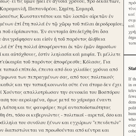
ίως· εἴ τις ὑμῶν ᾔδει ἐν ἀγνοία χρόνου, προ δεκαετιῶν,
πρό
 Καραμανλῆ, Παπανδρέου, Σημίτη, Σαμαρᾶ,
τίν
καί
 ὡσαύτως Κωνσταντάτου και τῶν λοιπῶν αἱρετῶν ἐν
συμ
ένων ἐπί ἔτη πολλά ἐν τῷ χῶρῳ τοῦ πάλαι ἀεροδρομίου,
καὶ
οι ποῦ εὑρίσκονται. Ἐν συντομία ἀπεδείχθη ὅτι ὅσα
χρή
δημ
υ ἀνεγράφησαν και εἰσίν ἡ τοῦ παρόντος ἀλήθεια
τοπ
λλά ἐπ' ἔτη πολλά ἀποφέρονται ἐκ τῶν ἐμῶν δημοσίων
και αὐτόχθονες, ἐστίν λεηλασία καὶ μαφία. Τι μέλλετε
π'εὐκαιρία τοῦ παρόντος ἀποφέρεσθε; Κόλασις. Για
Sta
ε τοπικό επίπεδο, έπειτα από δυο χιλιάδες χρόνια από
σύμφωνα των πεπραγμένων σας, από τους πολιτικούς
If t
 καθώς και την τοπική κοινωνία ούτε ένα άτομο δεν έχει
in o
tele
Επί Χούντας απαλλοτρίωσαν την συνοικία του Βοσπόρου
fewe
ταση του αερολιμένα, όμως μετά το χάρισμα έναντι
demo
η Λάτση και τις φανφάρες περί ανταποδοτικότητας
poli
huma
ότι, τόσο οι κυβερνώντες - πολιτικοί - αιρετοί, όσο και
who 
ράλληλα του συνόλου ξένων και εγχώριων ''επενδυτών''
ever
ν διαπιστώνεται να προωθούνται από κέντρα και
cohe