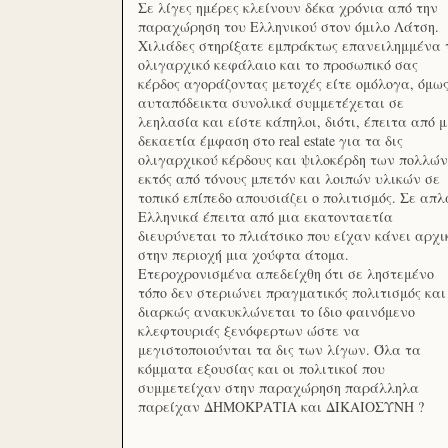
Σε λίγες ημέρες κλείνουν δέκα χρόνια από την
παραχώρηση του Ελληνικού στον όμιλο Λάτση.
Χιλιάδες στηρίξατε εμπράκτως επανειλημμένα 
ολιγαρχικό κεφάλαιο και το προσωπικό σας
κέρδος αγοράζοντας μετοχές είτε ομόλογα, όμω
αυταπόδεικτα συνολικά συμμετέχεται σε
λεηλασία και είστε κάπηλοι, διότι, έπειτα από μ
δεκαετία έμφαση στο real estate για τα δις
ολιγαρχικού κέρδους και ψιλοκέρδη των πολλών
εκτός από τόνους μπετόν και λοιπών υλικών σε
τοπικό επίπεδο απουσιάζει ο πολιτισμός. Σε απλ
Ελληνικά έπειτα από μια εκατονταετία
διευρύνεται το πλιάτσικο που είχαν κάνει αρχι
στην περιοχή μια χούφτα άτομα.
Ετεροχρονισμένα απεδείχθη ότι σε ληστεμένο
τόπο δεν στεριώνει πραγματικός πολιτισμός και
διαρκώς ανακυκλώνεται το ίδιο φαινόμενο
κλεφτουριάς ξενόφερτων ώστε να
μεγιστοποιούνται τα δις των λίγων. Όλα τα
κόμματα εξουσίας και οι πολιτικοί που
συμμετείχαν στην παραχώρηση παράλληλα
παρείχαν ΔΗΜΟΚΡΑΤΙΑ και ΔΙΚΑΙΟΣΥΝΗ ?