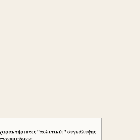
χαρακτήριστες ''πολιτικές'' συγκάλυψης
 υπονομεύσεων