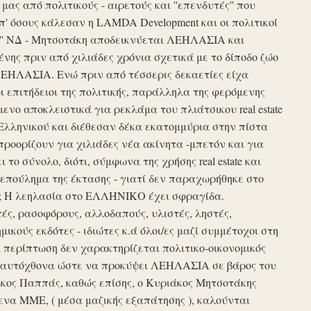
ς από πολιτικούς - αιρετούς και ''επενδυτές'' που
απ' όσους κάλεσαν η LAMDA Development και οι πολιτικοί
τυξη'' ΝΔ - Μητσοτάκη αποδεικνύεται ΛΕΗΛΑΣΙΑ και
νης πριν από χιλιάδες χρόνια σχετικά με το δίποδο ζώο
ΛΕΗΛΑΣΙΑ. Ενώ πριν από τέσσερις δεκαετίες είχα
ι επιτήδειοι της πολιτικής, παράλληλα της φερόμενης
νο αποκλειστικά για ρεκλάμα του πλιάτσικου real estate
Ελληνικού και διέθεσαν δέκα εκατομμύρια στην πίστα
προορίζουν για χιλιάδες νέα ακίνητα -μπετόν και για
το σύνολο, διότι, σύμφωνα της χρήσης real estate και
επούλημα της έκτασης - γιατί δεν παραχωρήθηκε στο
ές ; Η λεηλασία στο ΕΛΛΗΝΙΚΟ έχει σφραγίδα.
τές, ρασοφόρους, αλλοδαπούς, υλιστές, ληστές,
μικούς εκδότες - ιδιώτες κ.ά όλοι/ες μαζί συμμέτοχοι στη
περίπτωση δεν χαρακτηρίζεται πολιτικο-οικονομικός
ου αυτόχθονα ώστε να προκύψει ΛΕΗΛΑΣΙΑ σε βάρος του
ίκος Παππάς, καθώς επίσης, ο Κυριάκος Μητσοτάκης
να ΜΜΕ, ( μέσα μαζικής εξαπάτησης ), καλούνται