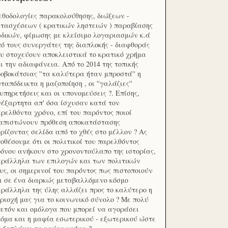
θοδολογίες παρακολούθησης, διώξεων -
τασχέσεων ( κρατικών ληστειών ) παραβίασης
δικών, φίμωσης με κλείσιμο λογαριασμών κ.ά
ό τους συνεργάτες της διαπλοκής - διαφθοράς
υ στοχεύουν αποκλειστικά το κρατικό χρήμα
ι την αδιαφάνεια. Από το 2014 της τοπικής
οβοκάτσιας ''τα καλύτερα ήταν μπροστά'' η
ταπόδεικτα η μαζοποίηση , οι ''γαλάζιες''
υπηρετήσεις και οι υπονομεύσεις ?. Επίσης,
έξαρτητα απ' όσα ίσχυσαν κατά τον
ρελθόντα χρόνο, επί του παρόντος ποιοί
ιαπιστώνουν πρόθεση αποκατάστασης
ρίζοντας σελίδα από το χθές στο μέλλον ? Ας
οθέσουμε ότι οι πολιτικοί του παρελθόντος
όνου ανήκουν στο χρονοντούλαπο της ιστορίας,
ράλληλα των επιλογών και των πολιτικών
υς, οι σημερινοί του παρόντος πως πιστοποιούν
ι σε ένα διαρκώς μεταβαλλόμενο κόσμο
ράλληλα της ύλης αλλάζει προς το καλύτερο η
ριοχή μας για το κοινωνικό σύνολο ? Με πολύ
ετόν και ομόλογα που μπορεί να αγοράσει
όμα και η μαφία εσωτερικού - εξωτερικού ώστε