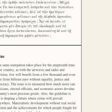
ς τήν ὀρθήν πολιτείαν ἐπιδεικνύναι ; Μέχρι
ος ἔτι δουλοπρεπεῖς ἐσόμεθα καὶ τῶν πλουσίων
 δυνατῶν κόλακες, ἀλλ' ού τῶν ἡμετέρων
φερόντων φύλακες καί τῆς ἀληθοῦς ὁμονοίας
 δημοκρατίας πρόμαχοι ; Ἆρ' οὐ δεινόν, εί
ματα μέν ἄπειρα είς τάς οἰκοδομάς καί τά
όσια ἔργα δαπανῶνται, δικαιοσύνῃ δέ καί τῇ
ικῇ δημοκρατία μηδέν μέτεστιν ;
tus
he same usurpation takes place for the umpteenth time
ur country, as with the airwaves and radio and
vision, few will benefit from a few thousand and even
r from billions euro without equality, justice and
cracy. The issue is to measured how much more can
ticians, elected officials, and economic actors devalue
nity's most precious goods. Also, the guideline is
is shaping a future where crime will prevail
ywhere. Materialistic development without real social
sion and the achievements for which people fought for