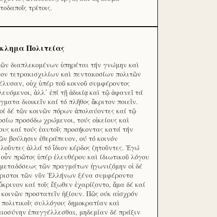
τοδαποῖς τρίτοις.
κλημα Πολιτείας
τῶν διαπλεκομένων ὑπηρέται τήν γνώμην καὶ
ον τετρακισχιλίων καὶ πεντακοσίων πολιτῶν
έλυσαν, οὐχ ὑπέρ τοῦ κοινοῦ συμφέροντος
λευόμενοι, ἀλλ᾽ ἐπί τῇ ἀδικίᾳ καὶ τῷ ἀφανεῖ τά
γματα διοικεῖν καί τό πλῆθος ἄκριτον ποιεῖν.
οί δέ τῶν κοινῶν πόρων ἀπολαύοντες καί τῷ
οσίω προσόδω χρώμενοι, τούς οἰκείους καὶ
ους καί τούς ἑαυτοῖς προσήκοντας κατά τήν
ῶν βούλησιν ἐθεράπευον, ού τό κοινόν
λοῦντες ἀλλά τό ἴδιον κέρδος ζητοῦντες. Ἐγώ
 οὖν πρῶτος ὑπέρ ἐλευθέρου καὶ ίδιωτικοῦ λόγου
 μεταδόσεως τῶν πραγμάτων ἠγωνιζόμην οἱ δέ
ριστοι τῶν νῦν Ἑλλήνων ξένα συμφέροντα
ὔκρινον καί τοῖς ἔξωθεν ἐχαρίζοντο, ἅμα δέ καί
 κοινῶν προστατεῖν ἠξίουν. Πῶς ούκ αἰσχρόν
ς πολιτικοῖς συλλόγοις δημοκρατίαν καὶ
αιοσύνην ἐπαγγέλλεσθαι, μηδεμίαν δέ πράξιν