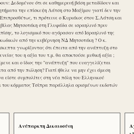
υν: Δεδομένου ότι σε καθημερινή βάση μεταδίδουν και
τήματα την επίσκεψη Λάτση στο Μαξίμου γιατί δεν την
πιπροσθέτως, τι πρότεινε ο Κυριάκος στον Σ.Λάτση και
ης βίλας Μητσοτάκη στη Γλυφάδα σε ισραηλινό πριν
ίσης, το λογισμικό που αγόρασαν από Ισραηλινό της
κωδικών από την κυβέρνηση ΝΔ Μητσοτάκη ? Ο κ.
σκεπτα γνωρίζοντας ότι έπειτα από την ανάπτυξη στο
ενείας του η αξία του τ.μ. θα αποκτούσε μυθική αξία ;
μενε και ο ίδιος την ''ανάπτυξη'' που ευαγγελίζεται
τα από την πώληση? Γιατί ήθελε να μην έχει άμεση
να είστε συμπολίτες στη νέα πόλη του Ελληνικού
ι του κόμματος Τσίπρα παράλληλα ορισμένων εκδοτών
Ανύπαρκτη Δικαιοσύνη
Α
-