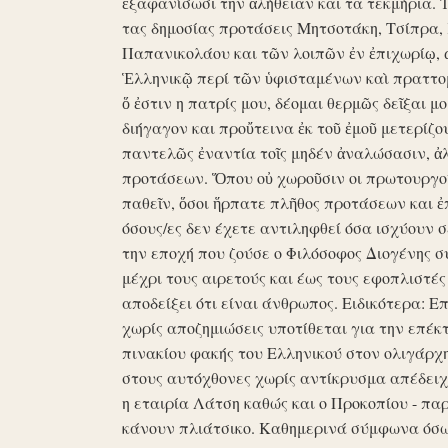
ἐξαφανίσωσι την ἀλήθειαν και τα τεκμήρια. Ἰδ
τας δημοσίας προτάσεις Μητσοτάκη, Τσίπρα,
Παπανικολάου και τῶν λοιπῶν ἐν ἐπιχωρίῳ,
Ἑλληνικῷ περί τῶν ὑφισταμένων καὶ πραττομ
ὅ ἐστιν η πατρίς μου, δέομαι θερμῶς δεῖξαι μ
διήγαγον και προὔτεινα ἐκ τοῦ ἐμοῦ μετερίζο
παντελῶς ἐναντία τοῖς μηδέν ἀναλώσασιν, ἀ
προτάσεων. Ὅπου οὐ χωροῦσιν οι πρωτουργοί 
παθεῖν, ὅσοι ἥρπατε πλῆθος προτάσεων και ἐ
όσους/ες δεν έχετε αντιληφθεί όσα ισχύουν σ
την εποχή που ζούσε ο Φιλόσοφος Διογένης 
μέχρι τους αιρετούς και έως τους εφοπλιστές
αποδείξει ότι είναι άνθρωπος. Ειδικότερα: 
χωρίς αποζημιώσεις υποτίθεται για την επέκ
πινακίου φακής του Ελληνικού στον ολιγάρχ
στους αυτόχθονες χωρίς αντίκρυσμα απέδειχθη 
η εταιρία Λάτση καθώς και ο Προκοπίου - πα
κάνουν πλιάτσικο. Καθημερινά σύμφωνα όσω