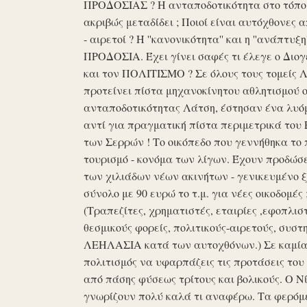
ΠΡΟΔΟΣΙΑΣ ? Η ανταποδοτικότητα στο τόπο μα
ακριβώς μεταδίδει ; Ποιοί είναι αυτόχθονες 
- αιρετοί ? Η ''κανονικότητα'' και η ''ανάπ
ΠΡΟΔΟΣΙΑ. Έχει γίνει σαφές τι έλεγε ο Διογέ
και τον ΠΟΛΙΤΙΣΜΟ ? Σε όλους τους τομείς 
προτείνει πίστα μηχανοκίνητου αθλητισμού ο
ανταποδοτικότητας Λάτση, έστησαν ένα λυόμε
αντί για πραγματική πίστα περιμετρικά του 
των Σερρών ! Το οικόπεδο που γεννήθηκα το 
τουρισμό - κονόμα των λίγων. Έχουν προδώσει 
των χιλιάδων νέων ακινήτων - γενικευμένο ξ
σύνολο με 90 ευρώ το τ.μ. για νέες οικοδομ
(Τραπεζίτες, χρηματιστές, εταιρίες ,εφοπλισ
θεσμικούς φορείς, πολιτικούς-αιρετούς, συστη
ΛΕΗΛΑΣΙΑ κατά των αυτοχθόνων.) Σε καμία 
πολιτισμός να υφαρπάζεις τις προτάσεις τ
από πάσης φύσεως τρίτους και βολικούς. Ο Ν
γνωρίζουν πολύ καλά τι αναφέρω. Τα φερόμε