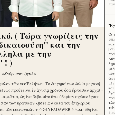
παν
Ἔγ
κό. ( Τώρα γνωρίζεις την
Οι 
ψῆφ
'δικαιοσύνη'' και την
κατ
βου
λληλα με την
πρά
Αὐτ
 ! )
δημ
φίλ
ν. «Άνθρωπον ζητώ.»
αὑτ
ὠφε
μέν
φυλον τῶν νεοἙλλήνων. Το διήγημά των δολία μηχανή
καί
μένως προὔτεινα ἐν ἀγνοίᾳ χρόνου ὅσα ἥρπασαν ἀρχαί -
ἀχά
ὶ μαφιῶται, ὡς ἵνα βεβαιοῖτο ὅτι οὐδεμίαν σχέσιν ἔχουσι
προ
το πᾶν τῶν κρατικῶν λῃστειῶν κατὰ τοῦ ἐπιχωρίου
τῶν
τοῖ
μα τῶν κοινωνικῶν τοῦ GLYFADAWEB ἐσκοπεύθη ἵνα
δικ