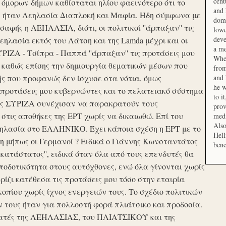
cent
μορων δήμων καθίσταται ηλίου φαεινότερο ότι το
and 
ση ήταν Λεηλασία Διαπλοκή και Μαφία. Ήδη σύμφωνα με
domi
αφής η ΛΕΗΛΑΣΙΑ, διότι, οι πολιτικοί ''άρπαξαν'' τις
lowe
deve
ηλασία εκτός του Λάτση και της Lamda μέχρι και οι
a me
ΙΖΑ - Τσίπρα - Παππά ''άρπαξαν'' τις προτάσεις μου
When
 καθώς επίσης την δημιουργία θεματικών μέσων που
from
ής που προφανώς δεν ίσχυσε στα νότια, όμως
and 
he w
προτάσεις μου κυβερνώντες και το πελατειακό σύστημα
to i
σης ΣΥΡΙΖΑ συνέχισαν να παρακρατούν τους
prov
ις αποθήκες της ΕΡΤ χωρίς να δικαιωθώ. Επί του
medi
Also
εηλασία στο ΕΛΛΗΝΙΚΟ. Έχει κάποια σχέση η ΕΡΤ με το
Hell
 μήπως οι Γερμανοί ? Ειδικά ο Γιάννης Κωνσταντάτος
bene
ικατάστατος'', ειδικά όταν όλα από τους επενδυτές θα
οδοτικότητα στους αυτόχθονες, ενώ όλα γίνονται χωρίς
ερίζι κατέθεσα τις προτάσεις μου τόσο στην εταιρία
οπίου χωρίς ίχνος ενεργειών τους. Το σχέδιο πολιτικών
ν τους ήταν για πολλοστή φορά πλιάτσικο και προδοσία.
ατές της ΛΕΗΛΑΣΙΑΣ, του ΠΛΙΑΤΣΙΚΟΥ και της