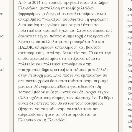
Από το 2014 της τοπικής προβοκάτσιας στο Δήμο
Γλυφάδας, (κατάλυση εντολής χιλιάδων
Με
το
ψηφοφόρων , εξαγορά αντιπολιτευόμενων και
κα
αναρίθμητα ''γαλάζια'' ρουσφέτια), η φερόμενη
κω
ς
δικαιοσύνη της χώρας μας συγκαλύπτει το
απ
πολιτικό και κρατικό έγκλημα. Στον αντίποδα επί
πο
ια
δεκαετίες είχαν πάντα συμμετοχή στις κρατικές
κα
ληστείες παράλληλα με τα ρουσφέτια ΝΔ και
πρ
ΠΑΣΟΚ, επίορκους υπαλλήλους και βαλτούς
αυ
αστυνομικούς. Από την δεκαετία του 70 κατά την
εξ
ά
οποία πρωτοστάτησα στα ερτζιανά κύματα
αν
πολιτεία και πολιτικοί υπονόμευαν την
πα
κά
πραγματική δημοκρατική και αξιακή μετεξέλιξη
δ
στην περιοχή μας. Ενώ πρότεινα εμπράκτως σε
γυ
ανύποπτο χρόνο όσα απαιτούνται στην περιοχή
υπ
μας και σύννομα κατέθεσα για αδειοδότηση
χρ
τοπικού μέσου κυβερνώντες και δήμαρχοι είχαν
πα
άλλα σχέδια υπηρέτησης των ολιγαρχών. Το θέμα
το
είναι ότι έπειτα του θανάτου τους ορισμένοι
ότ
ζήτησαν να ταφούν στην πατρίδα τους που
πα
ασφαλώς δεν ήταν τα νότια προάστια το
πε
Ελληνικό και η Γλυφάδα.
μπ
ακ