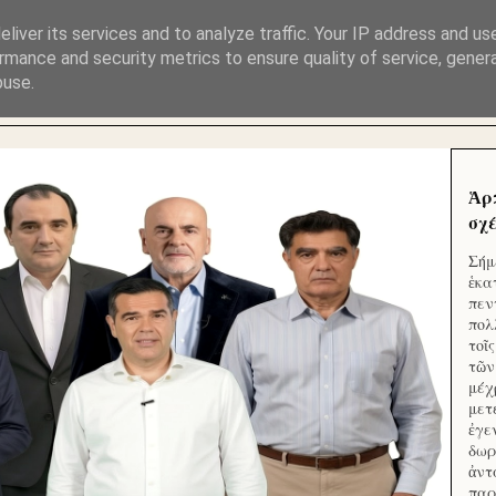
ΜΟΥ ΕΚΛΕΙΣΑΝ ΤΑ ΣΟΣΙΑΛ ΚΑΙ ΦΙΜΩΣΑΝ ΤΟ SITE. ΟΙ 
liver its services and to analyze traffic. Your IP address and us
rmance and security metrics to ensure quality of service, gene
buse.
 ΑΠΟ ΤΟ ΜΙΚΡΟΝ ΑΠΑΓΟΥΣΙ
Ἁρ
σχέ
Σήμ
ἑκα
πεν
πολ
τοῖ
τῶν
μέχ
μετ
ἐγε
δωρ
ἀντ
παρ