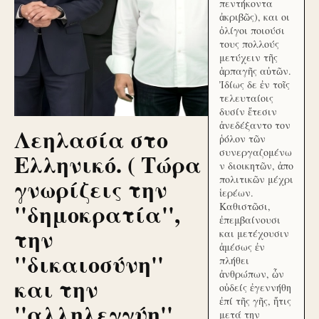
πεντήκοντα
ἀκριβῶς), και οι
ὀλίγοι ποιούσι
τους πολλούς
μετύχειν τῆς
ἁρπαγῆς αὐτῶν.
Ἰδίως δε ἐν τοῖς
τελευταίοις
δυσίν ἔτεσιν
ἀνεδέξαντο τον
Λεηλασία στο
ῥόλον τῶν
συνεργαζομένω
Ελληνικό. ( Τώρα
ν διοικητῶν, ἀπο
γνωρίζεις την
πολιτικῶν μέχρι
ἱερέων.
''δημοκρατία'',
Καθιστῶσι,
ἐπεμβαίνουσι
την
και μετέχουσιν
ἀμέσως ἐν
''δικαιοσύνη''
πλήθει
ἀνθρώπων, ὧν
και την
οὐδείς ἐγεννήθη
ἐπί τῆς γῆς, ἥτις
''αλληλεγγύη''
μετά την