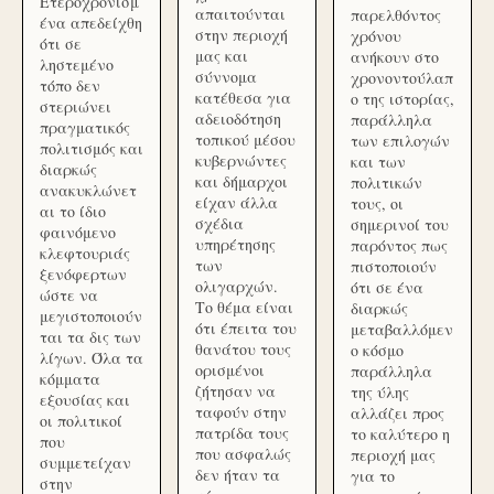
Ετεροχρονισμ
απαιτούνται
παρελθόντος
ένα απεδείχθη
στην περιοχή
χρόνου
ότι σε
μας και
ανήκουν στο
ληστεμένο
σύννομα
χρονοντούλαπ
τόπο δεν
κατέθεσα για
ο της ιστορίας,
στεριώνει
αδειοδότηση
παράλληλα
πραγματικός
τοπικού μέσου
των επιλογών
πολιτισμός και
κυβερνώντες
και των
διαρκώς
και δήμαρχοι
πολιτικών
ανακυκλώνετ
είχαν άλλα
τους, οι
αι το ίδιο
σχέδια
σημερινοί του
φαινόμενο
υπηρέτησης
παρόντος πως
κλεφτουριάς
των
πιστοποιούν
ξενόφερτων
ολιγαρχών.
ότι σε ένα
ώστε να
Το θέμα είναι
διαρκώς
μεγιστοποιούν
ότι έπειτα του
μεταβαλλόμεν
ται τα δις των
θανάτου τους
ο κόσμο
λίγων. Όλα τα
ορισμένοι
παράλληλα
κόμματα
ζήτησαν να
της ύλης
εξουσίας και
ταφούν στην
αλλάζει προς
οι πολιτικοί
πατρίδα τους
το καλύτερο η
που
που ασφαλώς
περιοχή μας
συμμετείχαν
δεν ήταν τα
για το
στην