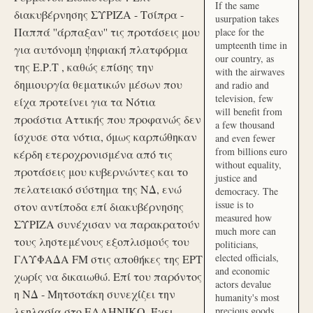
If the same
διακυβέρνησης ΣΥΡΙΖΑ - Τσίπρα -
usurpation takes
Παππά ''άρπαξαν'' τις προτάσεις μου
place for the
umpteenth time in
για αυτόνομη ψηφιακή πλατφόρμα
our country, as
της Ε.Ρ.Τ , καθώς επίσης την
with the airwaves
δημιουργία θεματικών μέσων που
and radio and
television, few
είχα προτείνει για τα Νότια
will benefit from
προάστια Αττικής που προφανώς δεν
a few thousand
ίσχυσε στα νότια, όμως καρπώθηκαν
and even fewer
from billions euro
κέρδη ετεροχρονισμένα από τις
without equality,
προτάσεις μου κυβερνώντες και το
justice and
πελατειακό σύστημα της ΝΔ, ενώ
democracy. The
issue is to
στον αντίποδα επί διακυβέρνησης
measured how
ΣΥΡΙΖΑ συνέχισαν να παρακρατούν
much more can
τους ληστεμένους εξοπλισμούς του
politicians,
elected officials,
ΓΛΥΦΑΔΑ FM στις αποθήκες της ΕΡΤ
and economic
χωρίς να δικαιωθώ. Επί του παρόντος
actors devalue
η ΝΔ - Μητσοτάκη συνεχίζει την
humanity's most
λεηλασία στο ΕΛΛΗΝΙΚΟ. Έχει
precious goods.