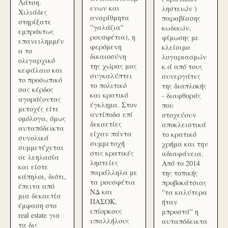
Λάτση.
ενων και
ληστειών )
Χιλιάδες
αναρίθμητα
παραβίασης
στηρίξατε
''γαλάζια''
κωδικών,
εμπράκτως
ρουσφέτια), η
φίμωσης με
επανειλημμέν
φερόμενη
κλείσιμο
α το
δικαιοσύνη
λογαριασμών
ολιγαρχικό
της χώρας μας
κ.ά από τους
κεφάλαιο και
συγκαλύπτει
συνεργάτες
το προσωπικό
το πολιτικό
της διαπλοκής
σας κέρδος
και κρατικό
- διαφθοράς
αγοράζοντας
έγκλημα. Στον
που
μετοχές είτε
αντίποδα επί
στοχεύουν
ομόλογα, όμως
δεκαετίες
αποκλειστικά
αυταπόδεικτα
είχαν πάντα
το κρατικό
συνολικά
συμμετοχή
χρήμα και την
συμμετέχεται
στις κρατικές
αδιαφάνεια.
σε λεηλασία
ληστείες
Από το 2014
και είστε
παράλληλα με
της τοπικής
κάπηλοι, διότι,
τα ρουσφέτια
προβοκάτσιας
έπειτα από
ΝΔ και
''τα καλύτερα
μια δεκαετία
ΠΑΣΟΚ,
ήταν
έμφαση στο
επίορκους
μπροστά'' η
real estate για
υπαλλήλους
αυταπόδεικτα
τα δις