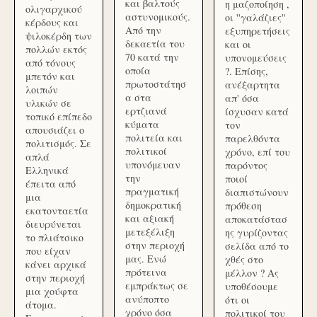
και βαλτούς
η μαζοποίηση ,
ολιγαρχικού
αστυνομικούς.
οι ''γαλάζιες''
κέρδους και
Από την
εξυπηρετήσεις
ψιλοκέρδη των
δεκαετία του
και οι
πολλών εκτός
70 κατά την
υπονομεύσεις
από τόνους
οποία
?. Επίσης,
μπετόν και
πρωτοστάτησ
ανέξαρτητα
λοιπών
α στα
απ' όσα
υλικών σε
ερτζιανά
ίσχυσαν κατά
τοπικό επίπεδο
κύματα
τον
απουσιάζει ο
πολιτεία και
παρελθόντα
πολιτισμός. Σε
πολιτικοί
χρόνο, επί του
απλά
υπονόμευαν
παρόντος
Ελληνικά
την
ποιοί
έπειτα από
πραγματική
διαπιστώνουν
μια
δημοκρατική
πρόθεση
εκατονταετία
και αξιακή
αποκατάστασ
διευρύνεται
μετεξέλιξη
ης γυρίζοντας
το πλιάτσικο
στην περιοχή
σελίδα από το
που είχαν
μας. Ενώ
χθές στο
κάνει αρχικά
πρότεινα
μέλλον ? Ας
στην περιοχή
εμπράκτως σε
υποθέσουμε
μια χούφτα
ανύποπτο
ότι οι
άτομα.
χρόνο όσα
πολιτικοί του