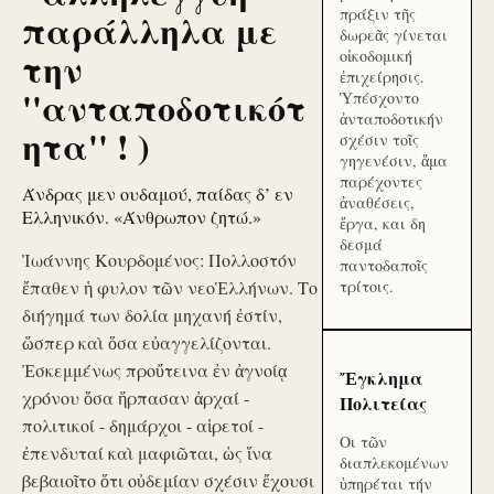
πράξιν τῆς
παράλληλα με
δωρεᾶς γίνεται
την
οἰκοδομική
ἐπιχείρησις.
''ανταποδοτικότ
Ὑπέσχοντο
ἀνταποδοτικήν
ητα'' ! )
σχέσιν τοῖς
γηγενέσιν, ἅμα
παρέχοντες
Άνδρας μεν ουδαμού, παίδας δ’ εν
ἀναθέσεις,
Ελληνικόν. «Άνθρωπον ζητώ.»
ἔργα, και δη
δεσμά
Ἰωάννης Κουρδομένος: Πολλοστόν
παντοδαποῖς
ἔπαθεν ἡ φυλον τῶν νεοἙλλήνων. Το
τρίτοις.
διήγημά των δολία μηχανή ἐστίν,
ὥσπερ καὶ ὅσα εὐαγγελίζονται.
Ἐσκεμμένως προὔτεινα ἐν ἀγνοίᾳ
Ἔγκλημα
χρόνου ὅσα ἥρπασαν ἀρχαί -
Πολιτείας
πολιτικοί - δημάρχοι - αἱρετοί -
Οι τῶν
ἐπενδυταί καὶ μαφιῶται, ὡς ἵνα
διαπλεκομένων
βεβαιοῖτο ὅτι οὐδεμίαν σχέσιν ἔχουσι
ὑπηρέται τήν