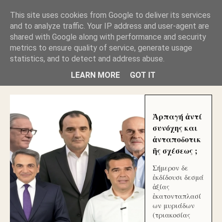
GLYFADAWEB: ΑΝΤΙ ΑΝΤΑΠΟΔΟΣΗΣ ΣΤΟΥΣ
This site uses cookies from Google to deliver its services
ΑΥΤΟΧΘΟΝΕΣ ΜΟΥ ΕΚΛΕΙΣΑΝ ΤΑ ΣΟΣΙΑΛ ΚΑΙ
and to analyze traffic. Your IP address and user-agent are
ΦΙΜΩΣΑΝ ΤΟ SITE. ΟΙ ΧΙΛΙΑΔΕΣ ΜΙΚΡΟΕΠΕΝΔΥΤΕΣ
ΕΠΕΝΔΥΣΑΤΕ ΓΙΑ ΛΕΗΛΑΣΙΑ ΚΑΙ ΕΓΚΛΗΜΑ ?
shared with Google along with performance and security
metrics to ensure quality of service, generate usage
statistics, and to detect and address abuse.
ΓΛΥΦΑΔΑ WEB |ΟΙ ΜΕΓΑΛΟΙ ΚΛΕΠΤΑΙ ΑΠΟ ΤΟ
ΜΙΚΡΟΝ ΑΠΑΓΟΥΣΙ
LEARN MORE
GOT IT
Ἁρπαγή ἀντί
συνόχης και
ἀνταποδοτικ
ῆς σχέσεως ;
Σήμερον δε
ἐκδίδουσι δεσμά
ἀξίας
ἑκατονταπλασί
ων μυριάδων
(τριακοσίας