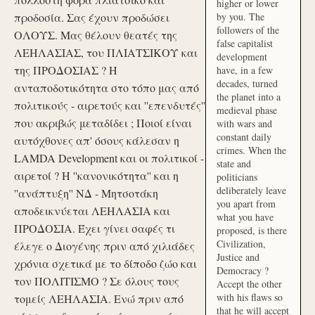
higher or lower
προδοσία. Σας έχουν προδώσει
by you. The
followers of the
ΟΛΟΥΣ. Μας θέλουν θεατές της
false capitalist
ΛΕΗΛΑΣΙΑΣ, του ΠΛΙΑΤΣΙΚΟΥ και
development
της ΠΡΟΔΟΣΙΑΣ ? Η
have, in a few
decades, turned
ανταποδοτικότητα στο τόπο μας από
the planet into a
πολιτικούς - αιρετούς και ''επενδυτές''
medieval phase
που ακριβώς μεταδίδει ; Ποιοί είναι
with wars and
constant daily
αυτόχθονες απ' όσους κάλεσαν η
crimes. When the
LAMDA Development και οι πολιτικοί -
state and
αιρετοί ? Η ''κανονικότητα'' και η
politicians
deliberately leave
''ανάπτυξη'' ΝΔ - Μητσοτάκη
you apart from
αποδεικνύεται ΛΕΗΛΑΣΙΑ και
what you have
ΠΡΟΔΟΣΙΑ. Έχει γίνει σαφές τι
proposed, is there
Civilization,
έλεγε ο Διογένης πριν από χιλιάδες
Justice and
χρόνια σχετικά με το δίποδο ζώο και
Democracy ?
τον ΠΟΛΙΤΙΣΜΟ ? Σε όλους τους
Accept the other
with his flaws so
τομείς ΛΕΗΛΑΣΙΑ. Ενώ πριν από
that he will accept