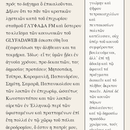
γνώμην καὶ
πρός το διήγημα ὃ ἐπικαλοῦνται.
ψῆφον
Δῆλον ὅτι το πᾶν τῶν κρατικῶν
τετρακισχιλίων
λῃστειῶν κατὰ τοῦ ἐπιχωρίου
καὶ
πεντακοσίων
σταθμοῦ ΓΛΥΦΑΔΑ FM καὶ ὕστερον
πολιτῶν
το κλεῖσμα τῶν κοινωνικῶν τοῦ
κατέλυσαν, οὐχ
GLYFADAWEB ἐσκοπεύθη ἵνα
ὑπέρ τοῦ κοινοῦ
ἐξαφανίσωσι την ἀλήθειαν και τα
συμφέροντος
βουλευόμενοι,
τεκμήρια. Ἰδίως· εἴ τις ὑμῶν ᾔδει ἐν
ἀλλ᾽ ἐπί τῇ
ἀγνοία χρόνου, προ δεκαετιῶν, τας
ἀδικίᾳ καὶ τῷ
δημοσίας προτάσεις Μητσοτάκη,
ἀφανεῖ τά
πράγματα
Τσίπρα, Καραμανλῆ, Παπανδρέου,
διοικεῖν καί τό
Σημίτη, Σαμαρᾶ, Παπανικολάου και
πλῆθος ἄκριτον
τῶν λοιπῶν ἐν ἐπιχωρίῳ, ὡσαύτως
ποιεῖν. Αὐτοί δέ
τῶν κοινῶν
Κωνσταντάτου και τῶν λοιπῶν
πόρων
αἱρετῶν ἐν Ἑλληνικῷ περί τῶν
ἀπολαύοντες
ὑφισταμένων καὶ πραττομένων ἐπί
καί τῷ δημοσίω
προσόδω
ἔτη πολλά ἐν τῷ χῶρῳ τοῦ πάλαι
χρώμενοι, τούς
ἀεροδρομίου, ὅ ἐστιν η πατρίς μου,
οἰκείους καὶ