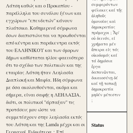
συμφερόντων
Λάτση καθώς και ο Προκοπίου -
φύλακες καί τῆς
παράλληλα του συνόλου ξένων και
ἀληθοῦς
εγχώριων ''επενδυτών'' κάνουν
ὁμονοίας καὶ
δημοκρατίας
πλιάτσικο. Καθημερινά σύμφωνα
πρόμαχοι ; Ἆρ'
όσων διαπιστώνεται να προωθούνται
οὐ δεινόν, εί
από κέντρα και παράκεντρα εκτός
χρήματα μέν
ἄπειρα είς τάς
του ΕΛΛΗΝΙΚΟΥ και των όμορων
οἰκοδομάς καί
δήμων καθίσταται ηλίου φαεινότερο
τά δημόσια
ότι το σχέδιο των πολιτικών και της
ἔργα
εταιρίας Λάτση ήταν Λεηλασία
δαπανῶνται,
δικαιοσύνῃ δέ
Διαπλοκή και Μαφία. Ήδη σύμφωνα
καί τῇ τοπικῇ
με όσα ακολουθούνται, ακόμα και
δημοκρατία
σήμερα, είναι σαφής η ΛΕΗΛΑΣΙΑ,
μηδέν μέτεστιν
;
διότι, οι πολιτικοί ''άρπαξαν'' τις
προτάσεις μου ώστε να
συμμετέσχουν στην λεηλασία εκτός
του Λάτση και της Lamda μέχρι και οι
Status
Γερμανοί. Ειδικότερα：Επί