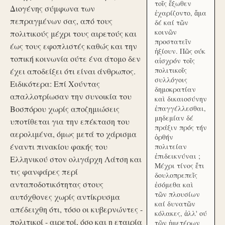
τοῖς ἔξωθεν
Διογένης σύμφωνα των
ἐχαρίζοντο, ἅμα
πεπραγμένων σας, από τους
δέ καί τῶν
κοινῶν
πολιτικούς μέχρι τους αιρετούς και
προστατεῖν
έως τους εφοπλιστές καθώς και την
ἠξίουν. Πῶς ούκ
τοπική κοινωνία ούτε ένα άτομο δεν
αἰσχρόν τοῖς
πολιτικοῖς
έχει αποδείξει ότι είναι άνθρωπος.
συλλόγοις
Ειδικότερα: Επί Χούντας
δημοκρατίαν
απαλλοτρίωσαν την συνοικία του
καὶ δικαιοσύνην
Βοσπόρου χωρίς αποζημιώσεις
ἐπαγγέλλεσθαι,
μηδεμίαν δέ
υποτίθεται για την επέκταση του
πράξιν πρός τήν
αερολιμένα, όμως μετά το χάρισμα
ὀρθήν
έναντι πινακίου φακής του
πολιτείαν
ἐπιδεικνύναι ;
Ελληνικού στον ολιγάρχη Λάτση και
Μέχρι τίνος ἔτι
τις φανφάρες περί
δουλοπρεπεῖς
ανταποδοτικότητας στους
ἐσόμεθα καὶ
τῶν πλουσίων
αυτόχθονες χωρίς αντίκρυσμα
καί δυνατῶν
απέδειχθη ότι, τόσο οι κυβερνώντες -
κόλακες, ἀλλ' ού
πολιτικοί - αιρετοί, όσο και η εταιρία
τῶν ἡμετέρων