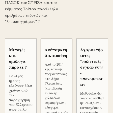
ΠΑΣΟΚ του ΣΥΡΙΖΑ και του
κόμματος Τσίπρα παράλληλα
ορισμένων εκδοτών και
''δημοσιογράφων'' ?
Μετοχές
Ανύπαρκτη
Αχαρακτήρ
και
Δικαιοσύνη
ιστες
ομόλογα
''πολιτικές''
Από το 2014
πήρατε ?
συγκάλυψης
της τοπικής
-
προβοκάτσιας
Σε λίγες
υπονομεύσε
στο Δήμο
ημέρες
Γλυφάδας,
ων
κλείνουν δέκα
(κατάλυση
χρόνια από
εντολής
Μεθοδολογίες
την
χιλιάδων
παρακολούθησ
παραχώρηση
ψηφοφόρων ,
ης, διώξεων -
του Ελληνικού
εξαγορά
κατασχέσεων
στον όμιλο
αντιπολιτευόμ
( κρατικών