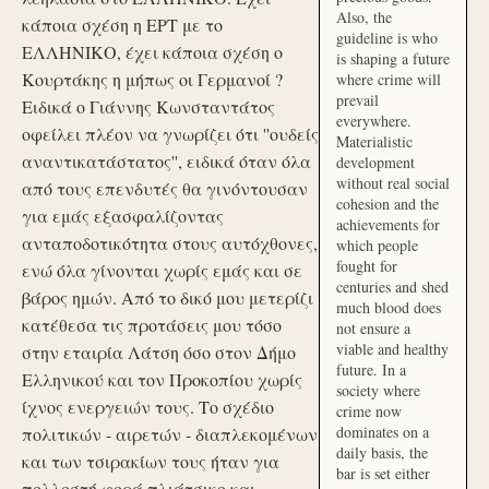
Also, the
κάποια σχέση η ΕΡΤ με το
guideline is who
ΕΛΛΗΝΙΚΟ, έχει κάποια σχέση ο
is shaping a future
Κουρτάκης η μήπως οι Γερμανοί ?
where crime will
prevail
Ειδικά ο Γιάννης Κωνσταντάτος
everywhere.
οφείλει πλέον να γνωρίζει ότι ''ουδείς
Materialistic
αναντικατάστατος'', ειδικά όταν όλα
development
without real social
από τους επενδυτές θα γινόντουσαν
cohesion and the
για εμάς εξασφαλίζοντας
achievements for
ανταποδοτικότητα στους αυτόχθονες,
which people
fought for
ενώ όλα γίνονται χωρίς εμάς και σε
centuries and shed
βάρος ημών. Από το δικό μου μετερίζι
much blood does
κατέθεσα τις προτάσεις μου τόσο
not ensure a
viable and healthy
στην εταιρία Λάτση όσο στον Δήμο
future. In a
Ελληνικού και τον Προκοπίου χωρίς
society where
ίχνος ενεργειών τους. Το σχέδιο
crime now
dominates on a
πολιτικών - αιρετών - διαπλεκομένων
daily basis, the
και των τσιρακίων τους ήταν για
bar is set either
πολλοστή φορά πλιάτσικο και