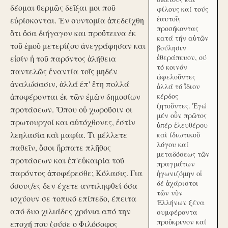
δέομαι θερμῶς δεῖξαι μοι ποῦ
φίλους καί τούς
ἑαυτοῖς
εὑρίσκονται. Ἐν συντομία ἀπεδείχθη
προσήκοντας
ὅτι ὅσα διήγαγον και προὔτεινα ἐκ
κατά τήν αὑτῶν
τοῦ ἐμοῦ μετερίζου ἀνεγράφησαν και
βούλησιν
ἐθεράπευον, ού
εἰσίν ἡ τοῦ παρόντος ἀλήθεια
τό κοινόν
παντελῶς ἐναντία τοῖς μηδέν
ὠφελοῦντες
ἀναλώσασιν, ἀλλά ἐπ' ἔτη πολλά
ἀλλά τό ἴδιον
ἀποφέρονται ἐκ τῶν ἐμῶν δημοσίων
κέρδος
ζητοῦντες. Ἐγώ
προτάσεων. Ὅπου οὐ χωροῦσιν οι
μέν οὖν πρῶτος
πρωτουργοί και αὐτόχθονες, ἐστίν
ὑπέρ ἐλευθέρου
λεηλασία καὶ μαφία. Τι μέλλετε
καὶ ίδιωτικοῦ
λόγου καί
παθεῖν, ὅσοι ἥρπατε πλῆθος
μεταδόσεως τῶν
προτάσεων και ἐπ'εὐκαιρία τοῦ
πραγμάτων
παρόντος ἀποφέρεσθε; Κόλασις. Για
ἠγωνιζόμην οἱ
δέ ἀχάριστοι
όσους/ες δεν έχετε αντιληφθεί όσα
τῶν νῦν
ισχύουν σε τοπικό επίπεδο, έπειτα
Ἑλλήνων ξένα
από δυο χιλιάδες χρόνια από την
συμφέροντα
προὔκρινον καί
εποχή που ζούσε ο Φιλόσοφος