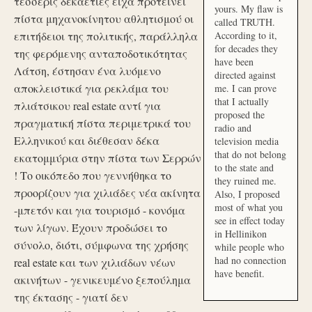
τέσσερις δεκαετίες είχα προτείνει
yours. My flaw is
πίστα μηχανοκίνητου αθλητισμού οι
called TRUTH.
επιτήδειοι της πολιτικής, παράλληλα
According to it,
for decades they
της φερόμενης ανταποδοτικότητας
have been
Λάτση, έστησαν ένα λυόμενο
directed against
αποκλειστικά για ρεκλάμα του
me. I can prove
that I actually
πλιάτσικου real estate αντί για
proposed the
πραγματική πίστα περιμετρικά του
radio and
Ελληνικού και διέθεσαν δέκα
television media
that do not belong
εκατομμύρια στην πίστα των Σερρών
to the state and
! Το οικόπεδο που γεννήθηκα το
they ruined me.
προορίζουν για χιλιάδες νέα ακίνητα
Also, I proposed
most of what you
-μπετόν και για τουρισμό - κονόμα
see in effect today
των λίγων. Έχουν προδώσει το
in Hellinikon
σύνολο, διότι, σύμφωνα της χρήσης
while people who
had no connection
real estate και των χιλιάδων νέων
have benefit.
ακινήτων - γενικευμένο ξεπούλημα
της έκτασης - γιατί δεν