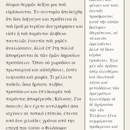
δέομαι θερμῶς δεῖξαι μοι ποῦ
φίλους καί τούς
ἑαυτοῖς
εὑρίσκονται. Ἐν συντομία ἀπεδείχθη
προσήκοντας
ὅτι ὅσα διήγαγον και προὔτεινα ἐκ
κατά τήν αὑτῶν
τοῦ ἐμοῦ μετερίζου ἀνεγράφησαν και
βούλησιν
ἐθεράπευον, ού
εἰσίν ἡ τοῦ παρόντος ἀλήθεια
τό κοινόν
παντελῶς ἐναντία τοῖς μηδέν
ὠφελοῦντες
ἀναλώσασιν, ἀλλά ἐπ' ἔτη πολλά
ἀλλά τό ἴδιον
ἀποφέρονται ἐκ τῶν ἐμῶν δημοσίων
κέρδος
ζητοῦντες. Ἐγώ
προτάσεων. Ὅπου οὐ χωροῦσιν οι
μέν οὖν πρῶτος
πρωτουργοί και αὐτόχθονες, ἐστίν
ὑπέρ ἐλευθέρου
λεηλασία καὶ μαφία. Τι μέλλετε
καὶ ίδιωτικοῦ
λόγου καί
παθεῖν, ὅσοι ἥρπατε πλῆθος
μεταδόσεως τῶν
προτάσεων και ἐπ'εὐκαιρία τοῦ
πραγμάτων
παρόντος ἀποφέρεσθε; Κόλασις. Για
ἠγωνιζόμην οἱ
δέ ἀχάριστοι
όσους/ες δεν έχετε αντιληφθεί όσα
τῶν νῦν
ισχύουν σε τοπικό επίπεδο, έπειτα
Ἑλλήνων ξένα
από δυο χιλιάδες χρόνια από την
συμφέροντα
προὔκρινον καί
εποχή που ζούσε ο Φιλόσοφος