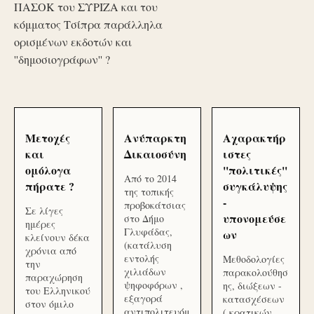
ΠΑΣΟΚ του ΣΥΡΙΖΑ και του
κόμματος Τσίπρα παράλληλα
ορισμένων εκδοτών και
''δημοσιογράφων'' ?
Μετοχές
Ανύπαρκτη
Αχαρακτήρ
και
Δικαιοσύνη
ιστες
ομόλογα
''πολιτικές''
Από το 2014
πήρατε ?
συγκάλυψης
της τοπικής
-
προβοκάτσιας
Σε λίγες
υπονομεύσε
στο Δήμο
ημέρες
Γλυφάδας,
ων
κλείνουν δέκα
(κατάλυση
χρόνια από
εντολής
Μεθοδολογίες
την
χιλιάδων
παρακολούθησ
παραχώρηση
ψηφοφόρων ,
ης, διώξεων -
του Ελληνικού
εξαγορά
κατασχέσεων
στον όμιλο
αντιπολιτευόμ
( κρατικών