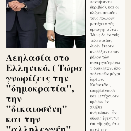
πεντήκοντα
ἀκριβῶς), και οι
ὀλίγοι ποιούσι
τους πολλούς
μετύχειν τῆς
ἁρπαγῆς αὐτῶν.
Ἰδίως δε ἐν τοῖς
τελευταίοις
δυσίν ἔτεσιν
ἀνεδέξαντο τον
Λεηλασία στο
ῥόλον τῶν
συνεργαζομένω
Ελληνικό. ( Τώρα
ν διοικητῶν, ἀπο
γνωρίζεις την
πολιτικῶν μέχρι
ἱερέων.
''δημοκρατία'',
Καθιστῶσι,
ἐπεμβαίνουσι
την
και μετέχουσιν
ἀμέσως ἐν
''δικαιοσύνη''
πλήθει
ἀνθρώπων, ὧν
και την
οὐδείς ἐγεννήθη
ἐπί τῆς γῆς, ἥτις
''αλληλεγγύη''
μετά την