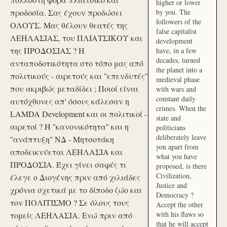
higher or lower
προδοσία. Σας έχουν προδώσει
by you. The
followers of the
ΟΛΟΥΣ. Μας θέλουν θεατές της
false capitalist
ΛΕΗΛΑΣΙΑΣ, του ΠΛΙΑΤΣΙΚΟΥ και
development
της ΠΡΟΔΟΣΙΑΣ ? Η
have, in a few
decades, turned
ανταποδοτικότητα στο τόπο μας από
the planet into a
πολιτικούς - αιρετούς και ''επενδυτές''
medieval phase
που ακριβώς μεταδίδει ; Ποιοί είναι
with wars and
constant daily
αυτόχθονες απ' όσους κάλεσαν η
crimes. When the
LAMDA Development και οι πολιτικοί -
state and
αιρετοί ? Η ''κανονικότητα'' και η
politicians
deliberately leave
''ανάπτυξη'' ΝΔ - Μητσοτάκη
you apart from
αποδεικνύεται ΛΕΗΛΑΣΙΑ και
what you have
ΠΡΟΔΟΣΙΑ. Έχει γίνει σαφές τι
proposed, is there
Civilization,
έλεγε ο Διογένης πριν από χιλιάδες
Justice and
χρόνια σχετικά με το δίποδο ζώο και
Democracy ?
τον ΠΟΛΙΤΙΣΜΟ ? Σε όλους τους
Accept the other
with his flaws so
τομείς ΛΕΗΛΑΣΙΑ. Ενώ πριν από
that he will accept