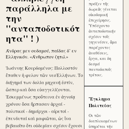
πράξιν τῆς
παράλληλα με
δωρεᾶς γίνεται
την
οἰκοδομική
ἐπιχείρησις.
''ανταποδοτικότ
Ὑπέσχοντο
ἀνταποδοτικήν
ητα'' ! )
σχέσιν τοῖς
γηγενέσιν, ἅμα
παρέχοντες
Άνδρας μεν ουδαμού, παίδας δ’ εν
ἀναθέσεις,
Ελληνικόν. «Άνθρωπον ζητώ.»
ἔργα, και δη
δεσμά
Ἰωάννης Κουρδομένος: Πολλοστόν
παντοδαποῖς
ἔπαθεν ἡ φυλον τῶν νεοἙλλήνων. Το
τρίτοις.
διήγημά των δολία μηχανή ἐστίν,
ὥσπερ καὶ ὅσα εὐαγγελίζονται.
Ἐσκεμμένως προὔτεινα ἐν ἀγνοίᾳ
Ἔγκλημα
χρόνου ὅσα ἥρπασαν ἀρχαί -
Πολιτείας
πολιτικοί - δημάρχοι - αἱρετοί -
Οι τῶν
ἐπενδυταί καὶ μαφιῶται, ὡς ἵνα
διαπλεκομένων
βεβαιοῖτο ὅτι οὐδεμίαν σχέσιν ἔχουσι
ὑπηρέται τήν