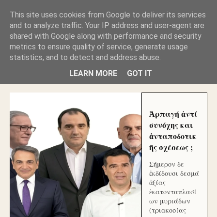
GLYFADAWEB: ΑΝΤΙ ΑΝΤΑΠΟΔΟΣΗΣ ΣΤΟΥΣ
This site uses cookies from Google to deliver its services
ΑΥΤΟΧΘΟΝΕΣ ΜΟΥ ΕΚΛΕΙΣΑΝ ΤΑ ΣΟΣΙΑΛ ΚΑΙ
and to analyze traffic. Your IP address and user-agent are
ΦΙΜΩΣΑΝ ΤΟ SITE. ΟΙ ΧΙΛΙΑΔΕΣ ΜΙΚΡΟΕΠΕΝΔΥΤΕΣ
ΕΠΕΝΔΥΣΑΤΕ ΓΙΑ ΛΕΗΛΑΣΙΑ ΚΑΙ ΕΓΚΛΗΜΑ ?
shared with Google along with performance and security
metrics to ensure quality of service, generate usage
statistics, and to detect and address abuse.
ΓΛΥΦΑΔΑ WEB |ΟΙ ΜΕΓΑΛΟΙ ΚΛΕΠΤΑΙ ΑΠΟ ΤΟ
ΜΙΚΡΟΝ ΑΠΑΓΟΥΣΙ
LEARN MORE
GOT IT
Ἁρπαγή ἀντί
συνόχης και
ἀνταποδοτικ
ῆς σχέσεως ;
Σήμερον δε
ἐκδίδουσι δεσμά
ἀξίας
ἑκατονταπλασί
ων μυριάδων
(τριακοσίας