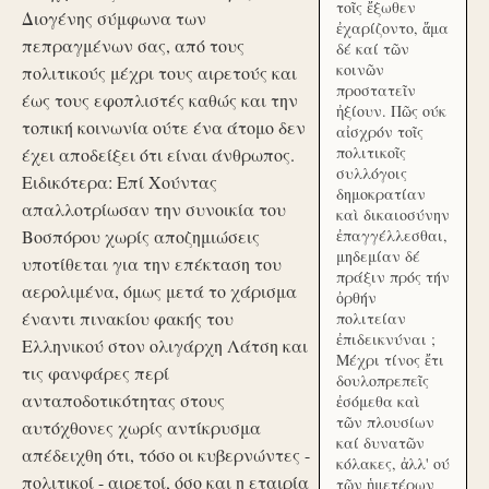
τοῖς ἔξωθεν
Διογένης σύμφωνα των
ἐχαρίζοντο, ἅμα
πεπραγμένων σας, από τους
δέ καί τῶν
κοινῶν
πολιτικούς μέχρι τους αιρετούς και
προστατεῖν
έως τους εφοπλιστές καθώς και την
ἠξίουν. Πῶς ούκ
τοπική κοινωνία ούτε ένα άτομο δεν
αἰσχρόν τοῖς
πολιτικοῖς
έχει αποδείξει ότι είναι άνθρωπος.
συλλόγοις
Ειδικότερα: Επί Χούντας
δημοκρατίαν
απαλλοτρίωσαν την συνοικία του
καὶ δικαιοσύνην
Βοσπόρου χωρίς αποζημιώσεις
ἐπαγγέλλεσθαι,
μηδεμίαν δέ
υποτίθεται για την επέκταση του
πράξιν πρός τήν
αερολιμένα, όμως μετά το χάρισμα
ὀρθήν
έναντι πινακίου φακής του
πολιτείαν
ἐπιδεικνύναι ;
Ελληνικού στον ολιγάρχη Λάτση και
Μέχρι τίνος ἔτι
τις φανφάρες περί
δουλοπρεπεῖς
ανταποδοτικότητας στους
ἐσόμεθα καὶ
τῶν πλουσίων
αυτόχθονες χωρίς αντίκρυσμα
καί δυνατῶν
απέδειχθη ότι, τόσο οι κυβερνώντες -
κόλακες, ἀλλ' ού
πολιτικοί - αιρετοί, όσο και η εταιρία
τῶν ἡμετέρων