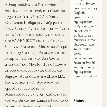
συμφερόντων
Λάτση καθώς και ο Προκοπίου -
φύλακες καί τῆς
παράλληλα του συνόλου ξένων και
ἀληθοῦς
εγχώριων ''επενδυτών'' κάνουν
ὁμονοίας καὶ
δημοκρατίας
πλιάτσικο. Καθημερινά σύμφωνα
πρόμαχοι ; Ἆρ'
όσων διαπιστώνεται να προωθούνται
οὐ δεινόν, εί
από κέντρα και παράκεντρα εκτός
χρήματα μέν
ἄπειρα είς τάς
του ΕΛΛΗΝΙΚΟΥ και των όμορων
οἰκοδομάς καί
δήμων καθίσταται ηλίου φαεινότερο
τά δημόσια
ότι το σχέδιο των πολιτικών και της
ἔργα
εταιρίας Λάτση ήταν Λεηλασία
δαπανῶνται,
δικαιοσύνῃ δέ
Διαπλοκή και Μαφία. Ήδη σύμφωνα
καί τῇ τοπικῇ
με όσα ακολουθούνται, ακόμα και
δημοκρατία
σήμερα, είναι σαφής η ΛΕΗΛΑΣΙΑ,
μηδέν μέτεστιν
;
διότι, οι πολιτικοί ''άρπαξαν'' τις
προτάσεις μου ώστε να
συμμετέσχουν στην λεηλασία εκτός
του Λάτση και της Lamda μέχρι και οι
Status
Γερμανοί. Ειδικότερα：Επί