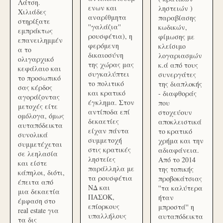
Λάτση.
ενων και
ληστειών )
Χιλιάδες
αναρίθμητα
παραβίασης
στηρίξατε
''γαλάζια''
κωδικών,
εμπράκτως
ρουσφέτια), η
φίμωσης με
επανειλημμέν
φερόμενη
κλείσιμο
α το
δικαιοσύνη
λογαριασμών
ολιγαρχικό
της χώρας μας
κ.ά από τους
κεφάλαιο και
συγκαλύπτει
συνεργάτες
το προσωπικό
το πολιτικό
της διαπλοκής
σας κέρδος
και κρατικό
- διαφθοράς
αγοράζοντας
έγκλημα. Στον
που
μετοχές είτε
αντίποδα επί
στοχεύουν
ομόλογα, όμως
δεκαετίες
αποκλειστικά
αυταπόδεικτα
είχαν πάντα
το κρατικό
συνολικά
συμμετοχή
χρήμα και την
συμμετέχεται
στις κρατικές
αδιαφάνεια.
σε λεηλασία
ληστείες
Από το 2014
και είστε
παράλληλα με
της τοπικής
κάπηλοι, διότι,
τα ρουσφέτια
προβοκάτσιας
έπειτα από
ΝΔ και
''τα καλύτερα
μια δεκαετία
ΠΑΣΟΚ,
ήταν
έμφαση στο
επίορκους
μπροστά'' η
real estate για
υπαλλήλους
αυταπόδεικτα
τα δις