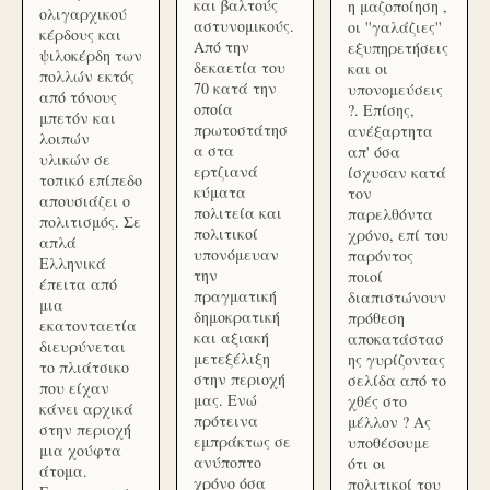
και βαλτούς
η μαζοποίηση ,
ολιγαρχικού
αστυνομικούς.
οι ''γαλάζιες''
κέρδους και
Από την
εξυπηρετήσεις
ψιλοκέρδη των
δεκαετία του
και οι
πολλών εκτός
70 κατά την
υπονομεύσεις
από τόνους
οποία
?. Επίσης,
μπετόν και
πρωτοστάτησ
ανέξαρτητα
λοιπών
α στα
απ' όσα
υλικών σε
ερτζιανά
ίσχυσαν κατά
τοπικό επίπεδο
κύματα
τον
απουσιάζει ο
πολιτεία και
παρελθόντα
πολιτισμός. Σε
πολιτικοί
χρόνο, επί του
απλά
υπονόμευαν
παρόντος
Ελληνικά
την
ποιοί
έπειτα από
πραγματική
διαπιστώνουν
μια
δημοκρατική
πρόθεση
εκατονταετία
και αξιακή
αποκατάστασ
διευρύνεται
μετεξέλιξη
ης γυρίζοντας
το πλιάτσικο
στην περιοχή
σελίδα από το
που είχαν
μας. Ενώ
χθές στο
κάνει αρχικά
πρότεινα
μέλλον ? Ας
στην περιοχή
εμπράκτως σε
υποθέσουμε
μια χούφτα
ανύποπτο
ότι οι
άτομα.
χρόνο όσα
πολιτικοί του