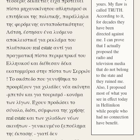
τέσσερις δεκαετίες είχα προτείνει
yours. My flaw is
πίστα μηχανοκίνητου αθλητισμού οι
called TRUTH.
επιτήδειοι της πολιτικής, παράλληλα
According to it,
for decades they
της φερόμενης ανταποδοτικότητας
have been
Λάτση, έστησαν ένα λυόμενο
directed against
αποκλειστικά για ρεκλάμα του
me. I can prove
that I actually
πλιάτσικου real estate αντί για
proposed the
πραγματική πίστα περιμετρικά του
radio and
Ελληνικού και διέθεσαν δέκα
television media
that do not belong
εκατομμύρια στην πίστα των Σερρών
to the state and
! Το οικόπεδο που γεννήθηκα το
they ruined me.
προορίζουν για χιλιάδες νέα ακίνητα
Also, I proposed
most of what you
-μπετόν και για τουρισμό - κονόμα
see in effect today
των λίγων. Έχουν προδώσει το
in Hellinikon
σύνολο, διότι, σύμφωνα της χρήσης
while people who
had no connection
real estate και των χιλιάδων νέων
have benefit.
ακινήτων - γενικευμένο ξεπούλημα
της έκτασης - γιατί δεν