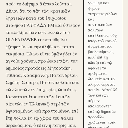
γνώμην καὶ
πρός το διήγημα ὃ ἐπικαλοῦνται.
ψῆφον
Δῆλον ὅτι το πᾶν τῶν κρατικῶν
τετρακισχιλίων
λῃστειῶν κατὰ τοῦ ἐπιχωρίου
καὶ
πεντακοσίων
σταθμοῦ ΓΛΥΦΑΔΑ FM καὶ ὕστερον
πολιτῶν
το κλεῖσμα τῶν κοινωνικῶν τοῦ
κατέλυσαν, οὐχ
GLYFADAWEB ἐσκοπεύθη ἵνα
ὑπέρ τοῦ κοινοῦ
ἐξαφανίσωσι την ἀλήθειαν και τα
συμφέροντος
βουλευόμενοι,
τεκμήρια. Ἰδίως· εἴ τις ὑμῶν ᾔδει ἐν
ἀλλ᾽ ἐπί τῇ
ἀγνοία χρόνου, προ δεκαετιῶν, τας
ἀδικίᾳ καὶ τῷ
δημοσίας προτάσεις Μητσοτάκη,
ἀφανεῖ τά
πράγματα
Τσίπρα, Καραμανλῆ, Παπανδρέου,
διοικεῖν καί τό
Σημίτη, Σαμαρᾶ, Παπανικολάου και
πλῆθος ἄκριτον
τῶν λοιπῶν ἐν ἐπιχωρίῳ, ὡσαύτως
ποιεῖν. Αὐτοί δέ
τῶν κοινῶν
Κωνσταντάτου και τῶν λοιπῶν
πόρων
αἱρετῶν ἐν Ἑλληνικῷ περί τῶν
ἀπολαύοντες
ὑφισταμένων καὶ πραττομένων ἐπί
καί τῷ δημοσίω
προσόδω
ἔτη πολλά ἐν τῷ χῶρῳ τοῦ πάλαι
χρώμενοι, τούς
ἀεροδρομίου, ὅ ἐστιν η πατρίς μου,
οἰκείους καὶ