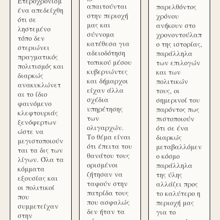
Ετεροχρονισμ
απαιτούνται
παρελθόντος
ένα απεδείχθη
στην περιοχή
χρόνου
ότι σε
μας και
ανήκουν στο
ληστεμένο
σύννομα
χρονοντούλαπ
τόπο δεν
κατέθεσα για
ο της ιστορίας,
στεριώνει
αδειοδότηση
παράλληλα
πραγματικός
τοπικού μέσου
των επιλογών
πολιτισμός και
κυβερνώντες
και των
διαρκώς
και δήμαρχοι
πολιτικών
ανακυκλώνετ
είχαν άλλα
τους, οι
αι το ίδιο
σχέδια
σημερινοί του
φαινόμενο
υπηρέτησης
παρόντος πως
κλεφτουριάς
των
πιστοποιούν
ξενόφερτων
ολιγαρχών.
ότι σε ένα
ώστε να
Το θέμα είναι
διαρκώς
μεγιστοποιούν
ότι έπειτα του
μεταβαλλόμεν
ται τα δις των
θανάτου τους
ο κόσμο
λίγων. Όλα τα
ορισμένοι
παράλληλα
κόμματα
ζήτησαν να
της ύλης
εξουσίας και
ταφούν στην
αλλάζει προς
οι πολιτικοί
πατρίδα τους
το καλύτερο η
που
που ασφαλώς
περιοχή μας
συμμετείχαν
δεν ήταν τα
για το
στην