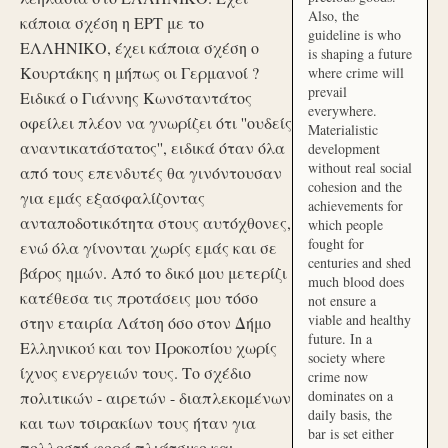
Also, the
κάποια σχέση η ΕΡΤ με το
guideline is who
ΕΛΛΗΝΙΚΟ, έχει κάποια σχέση ο
is shaping a future
Κουρτάκης η μήπως οι Γερμανοί ?
where crime will
prevail
Ειδικά ο Γιάννης Κωνσταντάτος
everywhere.
οφείλει πλέον να γνωρίζει ότι ''ουδείς
Materialistic
αναντικατάστατος'', ειδικά όταν όλα
development
without real social
από τους επενδυτές θα γινόντουσαν
cohesion and the
για εμάς εξασφαλίζοντας
achievements for
ανταποδοτικότητα στους αυτόχθονες,
which people
fought for
ενώ όλα γίνονται χωρίς εμάς και σε
centuries and shed
βάρος ημών. Από το δικό μου μετερίζι
much blood does
κατέθεσα τις προτάσεις μου τόσο
not ensure a
viable and healthy
στην εταιρία Λάτση όσο στον Δήμο
future. In a
Ελληνικού και τον Προκοπίου χωρίς
society where
ίχνος ενεργειών τους. Το σχέδιο
crime now
dominates on a
πολιτικών - αιρετών - διαπλεκομένων
daily basis, the
και των τσιρακίων τους ήταν για
bar is set either
πολλοστή φορά πλιάτσικο και