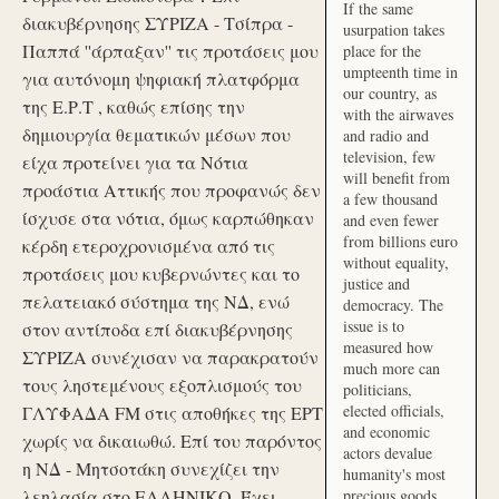
If the same
διακυβέρνησης ΣΥΡΙΖΑ - Τσίπρα -
usurpation takes
Παππά ''άρπαξαν'' τις προτάσεις μου
place for the
umpteenth time in
για αυτόνομη ψηφιακή πλατφόρμα
our country, as
της Ε.Ρ.Τ , καθώς επίσης την
with the airwaves
δημιουργία θεματικών μέσων που
and radio and
television, few
είχα προτείνει για τα Νότια
will benefit from
προάστια Αττικής που προφανώς δεν
a few thousand
ίσχυσε στα νότια, όμως καρπώθηκαν
and even fewer
from billions euro
κέρδη ετεροχρονισμένα από τις
without equality,
προτάσεις μου κυβερνώντες και το
justice and
πελατειακό σύστημα της ΝΔ, ενώ
democracy. The
issue is to
στον αντίποδα επί διακυβέρνησης
measured how
ΣΥΡΙΖΑ συνέχισαν να παρακρατούν
much more can
τους ληστεμένους εξοπλισμούς του
politicians,
elected officials,
ΓΛΥΦΑΔΑ FM στις αποθήκες της ΕΡΤ
and economic
χωρίς να δικαιωθώ. Επί του παρόντος
actors devalue
η ΝΔ - Μητσοτάκη συνεχίζει την
humanity's most
λεηλασία στο ΕΛΛΗΝΙΚΟ. Έχει
precious goods.