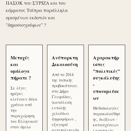
ΠΑΣΟΚ του ΣΥΡΙΖΑ και του
κόμματος Τσίπρα παράλληλα
ορισμένων εκδοτών και
''δημοσιογράφων'' ?
Μετοχές
Ανύπαρκτη
Αχαρακτήρ
και
Δικαιοσύνη
ιστες
ομόλογα
''πολιτικές''
Από το 2014
πήρατε ?
συγκάλυψης
της τοπικής
-
προβοκάτσιας
Σε λίγες
υπονομεύσε
στο Δήμο
ημέρες
Γλυφάδας,
ων
κλείνουν δέκα
(κατάλυση
χρόνια από
εντολής
Μεθοδολογίες
την
χιλιάδων
παρακολούθησ
παραχώρηση
ψηφοφόρων ,
ης, διώξεων -
του Ελληνικού
εξαγορά
κατασχέσεων
στον όμιλο
αντιπολιτευόμ
( κρατικών