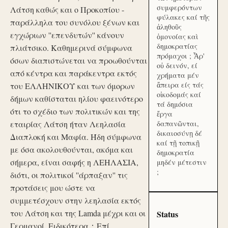
συμφερόντων
Λάτση καθώς και ο Προκοπίου -
φύλακες καί τῆς
παράλληλα του συνόλου ξένων και
ἀληθοῦς
εγχώριων ''επενδυτών'' κάνουν
ὁμονοίας καὶ
δημοκρατίας
πλιάτσικο. Καθημερινά σύμφωνα
πρόμαχοι ; Ἆρ'
όσων διαπιστώνεται να προωθούνται
οὐ δεινόν, εί
από κέντρα και παράκεντρα εκτός
χρήματα μέν
ἄπειρα είς τάς
του ΕΛΛΗΝΙΚΟΥ και των όμορων
οἰκοδομάς καί
δήμων καθίσταται ηλίου φαεινότερο
τά δημόσια
ότι το σχέδιο των πολιτικών και της
ἔργα
εταιρίας Λάτση ήταν Λεηλασία
δαπανῶνται,
δικαιοσύνῃ δέ
Διαπλοκή και Μαφία. Ήδη σύμφωνα
καί τῇ τοπικῇ
με όσα ακολουθούνται, ακόμα και
δημοκρατία
σήμερα, είναι σαφής η ΛΕΗΛΑΣΙΑ,
μηδέν μέτεστιν
;
διότι, οι πολιτικοί ''άρπαξαν'' τις
προτάσεις μου ώστε να
συμμετέσχουν στην λεηλασία εκτός
του Λάτση και της Lamda μέχρι και οι
Status
Γερμανοί. Ειδικότερα：Επί