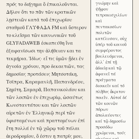
γνώμην καὶ
πρός το διήγημα ὃ ἐπικαλοῦνται.
ψῆφον
Δῆλον ὅτι το πᾶν τῶν κρατικῶν
τετρακισχιλίων
λῃστειῶν κατὰ τοῦ ἐπιχωρίου
καὶ
πεντακοσίων
σταθμοῦ ΓΛΥΦΑΔΑ FM καὶ ὕστερον
πολιτῶν
το κλεῖσμα τῶν κοινωνικῶν τοῦ
κατέλυσαν, οὐχ
GLYFADAWEB ἐσκοπεύθη ἵνα
ὑπέρ τοῦ κοινοῦ
ἐξαφανίσωσι την ἀλήθειαν και τα
συμφέροντος
βουλευόμενοι,
τεκμήρια. Ἰδίως· εἴ τις ὑμῶν ᾔδει ἐν
ἀλλ᾽ ἐπί τῇ
ἀγνοία χρόνου, προ δεκαετιῶν, τας
ἀδικίᾳ καὶ τῷ
δημοσίας προτάσεις Μητσοτάκη,
ἀφανεῖ τά
πράγματα
Τσίπρα, Καραμανλῆ, Παπανδρέου,
διοικεῖν καί τό
Σημίτη, Σαμαρᾶ, Παπανικολάου και
πλῆθος ἄκριτον
τῶν λοιπῶν ἐν ἐπιχωρίῳ, ὡσαύτως
ποιεῖν. Αὐτοί δέ
τῶν κοινῶν
Κωνσταντάτου και τῶν λοιπῶν
πόρων
αἱρετῶν ἐν Ἑλληνικῷ περί τῶν
ἀπολαύοντες
ὑφισταμένων καὶ πραττομένων ἐπί
καί τῷ δημοσίω
προσόδω
ἔτη πολλά ἐν τῷ χῶρῳ τοῦ πάλαι
χρώμενοι, τούς
ἀεροδρομίου, ὅ ἐστιν η πατρίς μου,
οἰκείους καὶ