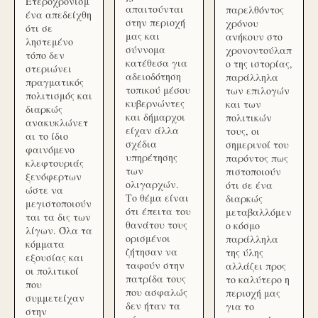
Ετεροχρονισμ
απαιτούνται
παρελθόντος
ένα απεδείχθη
στην περιοχή
χρόνου
ότι σε
μας και
ανήκουν στο
ληστεμένο
σύννομα
χρονοντούλαπ
τόπο δεν
κατέθεσα για
ο της ιστορίας,
στεριώνει
αδειοδότηση
παράλληλα
πραγματικός
τοπικού μέσου
των επιλογών
πολιτισμός και
κυβερνώντες
και των
διαρκώς
και δήμαρχοι
πολιτικών
ανακυκλώνετ
είχαν άλλα
τους, οι
αι το ίδιο
σχέδια
σημερινοί του
φαινόμενο
υπηρέτησης
παρόντος πως
κλεφτουριάς
των
πιστοποιούν
ξενόφερτων
ολιγαρχών.
ότι σε ένα
ώστε να
Το θέμα είναι
διαρκώς
μεγιστοποιούν
ότι έπειτα του
μεταβαλλόμεν
ται τα δις των
θανάτου τους
ο κόσμο
λίγων. Όλα τα
ορισμένοι
παράλληλα
κόμματα
ζήτησαν να
της ύλης
εξουσίας και
ταφούν στην
αλλάζει προς
οι πολιτικοί
πατρίδα τους
το καλύτερο η
που
που ασφαλώς
περιοχή μας
συμμετείχαν
δεν ήταν τα
για το
στην