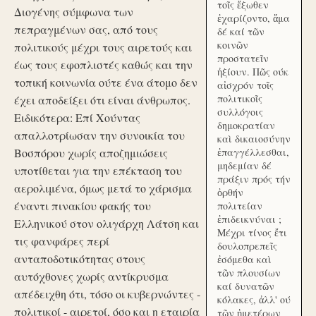
τοῖς ἔξωθεν
Διογένης σύμφωνα των
ἐχαρίζοντο, ἅμα
πεπραγμένων σας, από τους
δέ καί τῶν
κοινῶν
πολιτικούς μέχρι τους αιρετούς και
προστατεῖν
έως τους εφοπλιστές καθώς και την
ἠξίουν. Πῶς ούκ
τοπική κοινωνία ούτε ένα άτομο δεν
αἰσχρόν τοῖς
πολιτικοῖς
έχει αποδείξει ότι είναι άνθρωπος.
συλλόγοις
Ειδικότερα: Επί Χούντας
δημοκρατίαν
απαλλοτρίωσαν την συνοικία του
καὶ δικαιοσύνην
Βοσπόρου χωρίς αποζημιώσεις
ἐπαγγέλλεσθαι,
μηδεμίαν δέ
υποτίθεται για την επέκταση του
πράξιν πρός τήν
αερολιμένα, όμως μετά το χάρισμα
ὀρθήν
έναντι πινακίου φακής του
πολιτείαν
ἐπιδεικνύναι ;
Ελληνικού στον ολιγάρχη Λάτση και
Μέχρι τίνος ἔτι
τις φανφάρες περί
δουλοπρεπεῖς
ανταποδοτικότητας στους
ἐσόμεθα καὶ
τῶν πλουσίων
αυτόχθονες χωρίς αντίκρυσμα
καί δυνατῶν
απέδειχθη ότι, τόσο οι κυβερνώντες -
κόλακες, ἀλλ' ού
πολιτικοί - αιρετοί, όσο και η εταιρία
τῶν ἡμετέρων