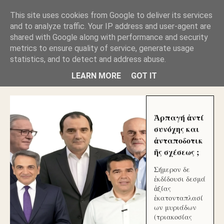
GLYFADAWEB: ΑΝΤΙ ΑΝΤΑΠΟΔΟΣΗΣ ΣΤΟΥΣ
This site uses cookies from Google to deliver its services
ΑΥΤΟΧΘΟΝΕΣ ΜΟΥ ΕΚΛΕΙΣΑΝ ΤΑ ΣΟΣΙΑΛ ΚΑΙ
and to analyze traffic. Your IP address and user-agent are
ΦΙΜΩΣΑΝ ΤΟ SITE. ΟΙ ΧΙΛΙΑΔΕΣ ΜΙΚΡΟΕΠΕΝΔΥΤΕΣ
ΕΠΕΝΔΥΣΑΤΕ ΓΙΑ ΛΕΗΛΑΣΙΑ ΚΑΙ ΕΓΚΛΗΜΑ ?
shared with Google along with performance and security
metrics to ensure quality of service, generate usage
statistics, and to detect and address abuse.
ΓΛΥΦΑΔΑ WEB |ΟΙ ΜΕΓΑΛΟΙ ΚΛΕΠΤΑΙ ΑΠΟ ΤΟ
ΜΙΚΡΟΝ ΑΠΑΓΟΥΣΙ
LEARN MORE
GOT IT
Ἁρπαγή ἀντί
συνόχης και
ἀνταποδοτικ
ῆς σχέσεως ;
Σήμερον δε
ἐκδίδουσι δεσμά
ἀξίας
ἑκατονταπλασί
ων μυριάδων
(τριακοσίας