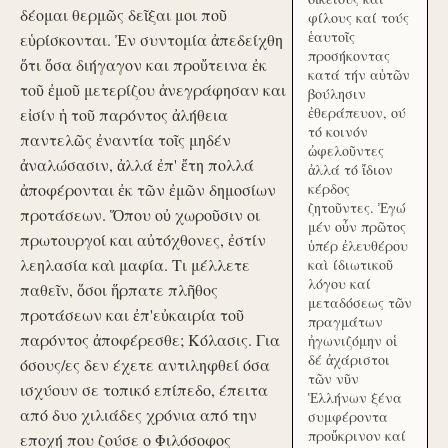
δέομαι θερμῶς δεῖξαι μοι ποῦ
φίλους καί τούς
ἑαυτοῖς
εὑρίσκονται. Ἐν συντομία ἀπεδείχθη
προσήκοντας
ὅτι ὅσα διήγαγον και προὔτεινα ἐκ
κατά τήν αὑτῶν
τοῦ ἐμοῦ μετερίζου ἀνεγράφησαν και
βούλησιν
ἐθεράπευον, ού
εἰσίν ἡ τοῦ παρόντος ἀλήθεια
τό κοινόν
παντελῶς ἐναντία τοῖς μηδέν
ὠφελοῦντες
ἀναλώσασιν, ἀλλά ἐπ' ἔτη πολλά
ἀλλά τό ἴδιον
ἀποφέρονται ἐκ τῶν ἐμῶν δημοσίων
κέρδος
ζητοῦντες. Ἐγώ
προτάσεων. Ὅπου οὐ χωροῦσιν οι
μέν οὖν πρῶτος
πρωτουργοί και αὐτόχθονες, ἐστίν
ὑπέρ ἐλευθέρου
λεηλασία καὶ μαφία. Τι μέλλετε
καὶ ίδιωτικοῦ
λόγου καί
παθεῖν, ὅσοι ἥρπατε πλῆθος
μεταδόσεως τῶν
προτάσεων και ἐπ'εὐκαιρία τοῦ
πραγμάτων
παρόντος ἀποφέρεσθε; Κόλασις. Για
ἠγωνιζόμην οἱ
δέ ἀχάριστοι
όσους/ες δεν έχετε αντιληφθεί όσα
τῶν νῦν
ισχύουν σε τοπικό επίπεδο, έπειτα
Ἑλλήνων ξένα
από δυο χιλιάδες χρόνια από την
συμφέροντα
προὔκρινον καί
εποχή που ζούσε ο Φιλόσοφος