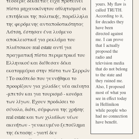
τέσσερις δεκαετίες είχα προτείνει
yours. My flaw is
πίστα μηχανοκίνητου αθλητισμού οι
called TRUTH.
επιτήδειοι της πολιτικής, παράλληλα
According to it,
for decades they
της φερόμενης ανταποδοτικότητας
have been
Λάτση, έστησαν ένα λυόμενο
directed against
αποκλειστικά για ρεκλάμα του
me. I can prove
that I actually
πλιάτσικου real estate αντί για
proposed the
πραγματική πίστα περιμετρικά του
radio and
Ελληνικού και διέθεσαν δέκα
television media
that do not belong
εκατομμύρια στην πίστα των Σερρών
to the state and
! Το οικόπεδο που γεννήθηκα το
they ruined me.
προορίζουν για χιλιάδες νέα ακίνητα
Also, I proposed
most of what you
-μπετόν και για τουρισμό - κονόμα
see in effect today
των λίγων. Έχουν προδώσει το
in Hellinikon
σύνολο, διότι, σύμφωνα της χρήσης
while people who
had no connection
real estate και των χιλιάδων νέων
have benefit.
ακινήτων - γενικευμένο ξεπούλημα
της έκτασης - γιατί δεν