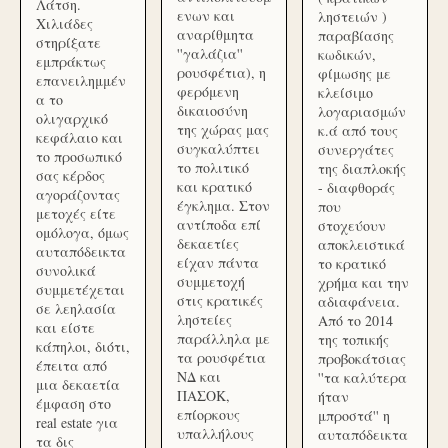
Λάτση.
ενων και
ληστειών )
Χιλιάδες
αναρίθμητα
παραβίασης
στηρίξατε
''γαλάζια''
κωδικών,
εμπράκτως
ρουσφέτια), η
φίμωσης με
επανειλημμέν
φερόμενη
κλείσιμο
α το
δικαιοσύνη
λογαριασμών
ολιγαρχικό
της χώρας μας
κ.ά από τους
κεφάλαιο και
συγκαλύπτει
συνεργάτες
το προσωπικό
το πολιτικό
της διαπλοκής
σας κέρδος
και κρατικό
- διαφθοράς
αγοράζοντας
έγκλημα. Στον
που
μετοχές είτε
αντίποδα επί
στοχεύουν
ομόλογα, όμως
δεκαετίες
αποκλειστικά
αυταπόδεικτα
είχαν πάντα
το κρατικό
συνολικά
συμμετοχή
χρήμα και την
συμμετέχεται
στις κρατικές
αδιαφάνεια.
σε λεηλασία
ληστείες
Από το 2014
και είστε
παράλληλα με
της τοπικής
κάπηλοι, διότι,
τα ρουσφέτια
προβοκάτσιας
έπειτα από
ΝΔ και
''τα καλύτερα
μια δεκαετία
ΠΑΣΟΚ,
ήταν
έμφαση στο
επίορκους
μπροστά'' η
real estate για
υπαλλήλους
αυταπόδεικτα
τα δις