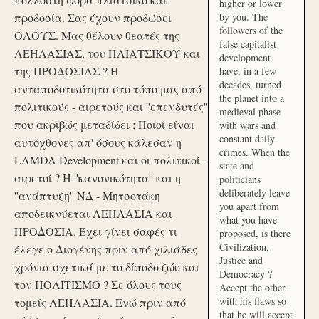
higher or lower
προδοσία. Σας έχουν προδώσει
by you. The
followers of the
ΟΛΟΥΣ. Μας θέλουν θεατές της
false capitalist
ΛΕΗΛΑΣΙΑΣ, του ΠΛΙΑΤΣΙΚΟΥ και
development
της ΠΡΟΔΟΣΙΑΣ ? Η
have, in a few
decades, turned
ανταποδοτικότητα στο τόπο μας από
the planet into a
πολιτικούς - αιρετούς και ''επενδυτές''
medieval phase
που ακριβώς μεταδίδει ; Ποιοί είναι
with wars and
constant daily
αυτόχθονες απ' όσους κάλεσαν η
crimes. When the
LAMDA Development και οι πολιτικοί -
state and
αιρετοί ? Η ''κανονικότητα'' και η
politicians
deliberately leave
''ανάπτυξη'' ΝΔ - Μητσοτάκη
you apart from
αποδεικνύεται ΛΕΗΛΑΣΙΑ και
what you have
ΠΡΟΔΟΣΙΑ. Έχει γίνει σαφές τι
proposed, is there
Civilization,
έλεγε ο Διογένης πριν από χιλιάδες
Justice and
χρόνια σχετικά με το δίποδο ζώο και
Democracy ?
τον ΠΟΛΙΤΙΣΜΟ ? Σε όλους τους
Accept the other
with his flaws so
τομείς ΛΕΗΛΑΣΙΑ. Ενώ πριν από
that he will accept