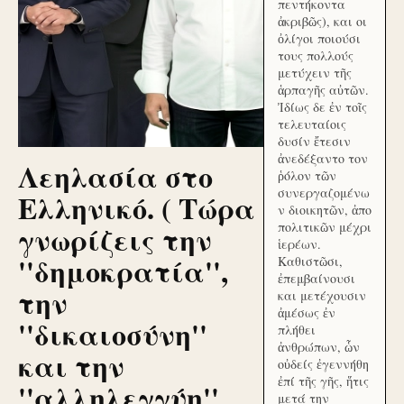
πεντήκοντα
ἀκριβῶς), και οι
ὀλίγοι ποιούσι
τους πολλούς
μετύχειν τῆς
ἁρπαγῆς αὐτῶν.
Ἰδίως δε ἐν τοῖς
τελευταίοις
δυσίν ἔτεσιν
ἀνεδέξαντο τον
Λεηλασία στο
ῥόλον τῶν
συνεργαζομένω
Ελληνικό. ( Τώρα
ν διοικητῶν, ἀπο
γνωρίζεις την
πολιτικῶν μέχρι
ἱερέων.
''δημοκρατία'',
Καθιστῶσι,
ἐπεμβαίνουσι
την
και μετέχουσιν
ἀμέσως ἐν
''δικαιοσύνη''
πλήθει
ἀνθρώπων, ὧν
και την
οὐδείς ἐγεννήθη
ἐπί τῆς γῆς, ἥτις
''αλληλεγγύη''
μετά την