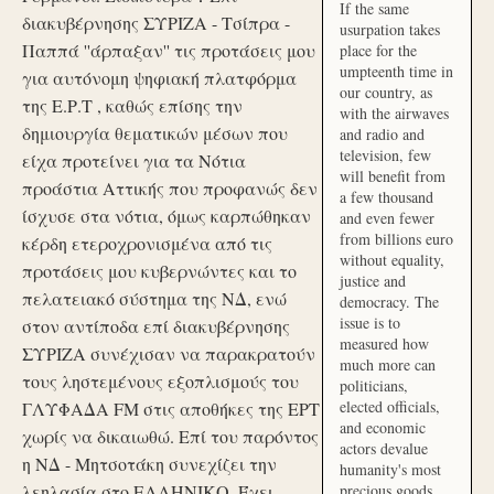
If the same
διακυβέρνησης ΣΥΡΙΖΑ - Τσίπρα -
usurpation takes
Παππά ''άρπαξαν'' τις προτάσεις μου
place for the
umpteenth time in
για αυτόνομη ψηφιακή πλατφόρμα
our country, as
της Ε.Ρ.Τ , καθώς επίσης την
with the airwaves
δημιουργία θεματικών μέσων που
and radio and
television, few
είχα προτείνει για τα Νότια
will benefit from
προάστια Αττικής που προφανώς δεν
a few thousand
ίσχυσε στα νότια, όμως καρπώθηκαν
and even fewer
from billions euro
κέρδη ετεροχρονισμένα από τις
without equality,
προτάσεις μου κυβερνώντες και το
justice and
πελατειακό σύστημα της ΝΔ, ενώ
democracy. The
issue is to
στον αντίποδα επί διακυβέρνησης
measured how
ΣΥΡΙΖΑ συνέχισαν να παρακρατούν
much more can
τους ληστεμένους εξοπλισμούς του
politicians,
elected officials,
ΓΛΥΦΑΔΑ FM στις αποθήκες της ΕΡΤ
and economic
χωρίς να δικαιωθώ. Επί του παρόντος
actors devalue
η ΝΔ - Μητσοτάκη συνεχίζει την
humanity's most
λεηλασία στο ΕΛΛΗΝΙΚΟ. Έχει
precious goods.