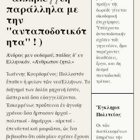
πράξιν τῆς
παράλληλα με
δωρεᾶς γίνεται
την
οἰκοδομική
ἐπιχείρησις.
''ανταποδοτικότ
Ὑπέσχοντο
ἀνταποδοτικήν
ητα'' ! )
σχέσιν τοῖς
γηγενέσιν, ἅμα
παρέχοντες
Άνδρας μεν ουδαμού, παίδας δ’ εν
ἀναθέσεις,
Ελληνικόν. «Άνθρωπον ζητώ.»
ἔργα, και δη
δεσμά
Ἰωάννης Κουρδομένος: Πολλοστόν
παντοδαποῖς
ἔπαθεν ἡ φυλον τῶν νεοἙλλήνων. Το
τρίτοις.
διήγημά των δολία μηχανή ἐστίν,
ὥσπερ καὶ ὅσα εὐαγγελίζονται.
Ἐσκεμμένως προὔτεινα ἐν ἀγνοίᾳ
Ἔγκλημα
χρόνου ὅσα ἥρπασαν ἀρχαί -
Πολιτείας
πολιτικοί - δημάρχοι - αἱρετοί -
Οι τῶν
ἐπενδυταί καὶ μαφιῶται, ὡς ἵνα
διαπλεκομένων
βεβαιοῖτο ὅτι οὐδεμίαν σχέσιν ἔχουσι
ὑπηρέται τήν