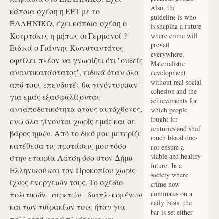
Also, the
κάποια σχέση η ΕΡΤ με το
guideline is who
ΕΛΛΗΝΙΚΟ, έχει κάποια σχέση ο
is shaping a future
Κουρτάκης η μήπως οι Γερμανοί ?
where crime will
prevail
Ειδικά ο Γιάννης Κωνσταντάτος
everywhere.
οφείλει πλέον να γνωρίζει ότι ''ουδείς
Materialistic
αναντικατάστατος'', ειδικά όταν όλα
development
without real social
από τους επενδυτές θα γινόντουσαν
cohesion and the
για εμάς εξασφαλίζοντας
achievements for
ανταποδοτικότητα στους αυτόχθονες,
which people
fought for
ενώ όλα γίνονται χωρίς εμάς και σε
centuries and shed
βάρος ημών. Από το δικό μου μετερίζι
much blood does
κατέθεσα τις προτάσεις μου τόσο
not ensure a
viable and healthy
στην εταιρία Λάτση όσο στον Δήμο
future. In a
Ελληνικού και τον Προκοπίου χωρίς
society where
ίχνος ενεργειών τους. Το σχέδιο
crime now
dominates on a
πολιτικών - αιρετών - διαπλεκομένων
daily basis, the
και των τσιρακίων τους ήταν για
bar is set either
πολλοστή φορά πλιάτσικο και