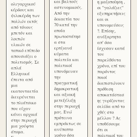
και βαλτούς
η μαζοποίηση ,
ολιγαρχικού
αστυνομικούς.
οι ''γαλάζιες''
κέρδους και
Από την
εξυπηρετήσεις
ψιλοκέρδη των
δεκαετία του
και οι
πολλών εκτός
70 κατά την
υπονομεύσεις
από τόνους
οποία
?. Επίσης,
μπετόν και
πρωτοστάτησ
ανέξαρτητα
λοιπών
α στα
απ' όσα
υλικών σε
ερτζιανά
ίσχυσαν κατά
τοπικό επίπεδο
κύματα
τον
απουσιάζει ο
πολιτεία και
παρελθόντα
πολιτισμός. Σε
πολιτικοί
χρόνο, επί του
απλά
υπονόμευαν
παρόντος
Ελληνικά
την
ποιοί
έπειτα από
πραγματική
διαπιστώνουν
μια
δημοκρατική
πρόθεση
εκατονταετία
και αξιακή
αποκατάστασ
διευρύνεται
μετεξέλιξη
ης γυρίζοντας
το πλιάτσικο
στην περιοχή
σελίδα από το
που είχαν
μας. Ενώ
χθές στο
κάνει αρχικά
πρότεινα
μέλλον ? Ας
στην περιοχή
εμπράκτως σε
υποθέσουμε
μια χούφτα
ανύποπτο
ότι οι
άτομα.
χρόνο όσα
πολιτικοί του