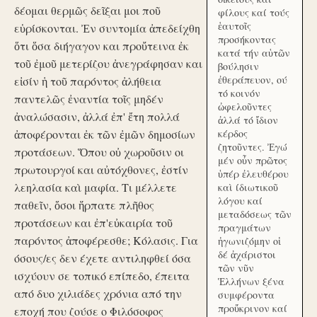
δέομαι θερμῶς δεῖξαι μοι ποῦ
φίλους καί τούς
ἑαυτοῖς
εὑρίσκονται. Ἐν συντομία ἀπεδείχθη
προσήκοντας
ὅτι ὅσα διήγαγον και προὔτεινα ἐκ
κατά τήν αὑτῶν
τοῦ ἐμοῦ μετερίζου ἀνεγράφησαν και
βούλησιν
ἐθεράπευον, ού
εἰσίν ἡ τοῦ παρόντος ἀλήθεια
τό κοινόν
παντελῶς ἐναντία τοῖς μηδέν
ὠφελοῦντες
ἀναλώσασιν, ἀλλά ἐπ' ἔτη πολλά
ἀλλά τό ἴδιον
ἀποφέρονται ἐκ τῶν ἐμῶν δημοσίων
κέρδος
ζητοῦντες. Ἐγώ
προτάσεων. Ὅπου οὐ χωροῦσιν οι
μέν οὖν πρῶτος
πρωτουργοί και αὐτόχθονες, ἐστίν
ὑπέρ ἐλευθέρου
λεηλασία καὶ μαφία. Τι μέλλετε
καὶ ίδιωτικοῦ
λόγου καί
παθεῖν, ὅσοι ἥρπατε πλῆθος
μεταδόσεως τῶν
προτάσεων και ἐπ'εὐκαιρία τοῦ
πραγμάτων
παρόντος ἀποφέρεσθε; Κόλασις. Για
ἠγωνιζόμην οἱ
δέ ἀχάριστοι
όσους/ες δεν έχετε αντιληφθεί όσα
τῶν νῦν
ισχύουν σε τοπικό επίπεδο, έπειτα
Ἑλλήνων ξένα
από δυο χιλιάδες χρόνια από την
συμφέροντα
προὔκρινον καί
εποχή που ζούσε ο Φιλόσοφος