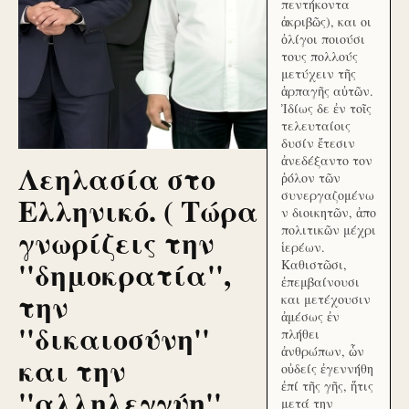
πεντήκοντα
ἀκριβῶς), και οι
ὀλίγοι ποιούσι
τους πολλούς
μετύχειν τῆς
ἁρπαγῆς αὐτῶν.
Ἰδίως δε ἐν τοῖς
τελευταίοις
δυσίν ἔτεσιν
ἀνεδέξαντο τον
Λεηλασία στο
ῥόλον τῶν
συνεργαζομένω
Ελληνικό. ( Τώρα
ν διοικητῶν, ἀπο
γνωρίζεις την
πολιτικῶν μέχρι
ἱερέων.
''δημοκρατία'',
Καθιστῶσι,
ἐπεμβαίνουσι
την
και μετέχουσιν
ἀμέσως ἐν
''δικαιοσύνη''
πλήθει
ἀνθρώπων, ὧν
και την
οὐδείς ἐγεννήθη
ἐπί τῆς γῆς, ἥτις
''αλληλεγγύη''
μετά την