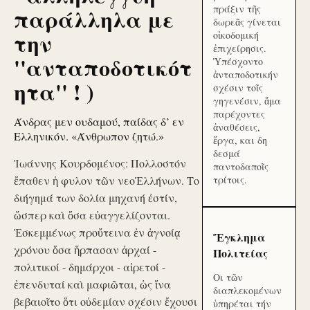
πράξιν τῆς
παράλληλα με
δωρεᾶς γίνεται
την
οἰκοδομική
ἐπιχείρησις.
''ανταποδοτικότ
Ὑπέσχοντο
ἀνταποδοτικήν
ητα'' ! )
σχέσιν τοῖς
γηγενέσιν, ἅμα
παρέχοντες
Άνδρας μεν ουδαμού, παίδας δ’ εν
ἀναθέσεις,
Ελληνικόν. «Άνθρωπον ζητώ.»
ἔργα, και δη
δεσμά
Ἰωάννης Κουρδομένος: Πολλοστόν
παντοδαποῖς
ἔπαθεν ἡ φυλον τῶν νεοἙλλήνων. Το
τρίτοις.
διήγημά των δολία μηχανή ἐστίν,
ὥσπερ καὶ ὅσα εὐαγγελίζονται.
Ἐσκεμμένως προὔτεινα ἐν ἀγνοίᾳ
Ἔγκλημα
χρόνου ὅσα ἥρπασαν ἀρχαί -
Πολιτείας
πολιτικοί - δημάρχοι - αἱρετοί -
Οι τῶν
ἐπενδυταί καὶ μαφιῶται, ὡς ἵνα
διαπλεκομένων
βεβαιοῖτο ὅτι οὐδεμίαν σχέσιν ἔχουσι
ὑπηρέται τήν