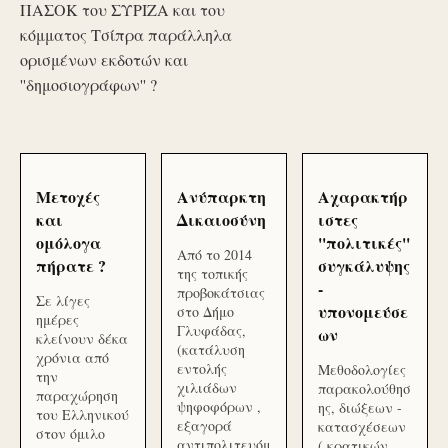
ΠΑΣΟΚ του ΣΥΡΙΖΑ και του
κόμματος Τσίπρα παράλληλα
ορισμένων εκδοτών και
''δημοσιογράφων'' ?
Μετοχές
Ανύπαρκτη
Αχαρακτήρ
και
Δικαιοσύνη
ιστες
ομόλογα
''πολιτικές''
Από το 2014
πήρατε ?
συγκάλυψης
της τοπικής
-
προβοκάτσιας
Σε λίγες
υπονομεύσε
στο Δήμο
ημέρες
Γλυφάδας,
ων
κλείνουν δέκα
(κατάλυση
χρόνια από
εντολής
Μεθοδολογίες
την
χιλιάδων
παρακολούθησ
παραχώρηση
ψηφοφόρων ,
ης, διώξεων -
του Ελληνικού
εξαγορά
κατασχέσεων
στον όμιλο
αντιπολιτευόμ
( κρατικών