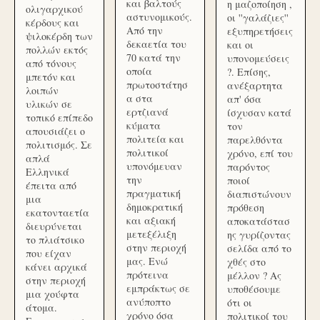
και βαλτούς
η μαζοποίηση ,
ολιγαρχικού
αστυνομικούς.
οι ''γαλάζιες''
κέρδους και
Από την
εξυπηρετήσεις
ψιλοκέρδη των
δεκαετία του
και οι
πολλών εκτός
70 κατά την
υπονομεύσεις
από τόνους
οποία
?. Επίσης,
μπετόν και
πρωτοστάτησ
ανέξαρτητα
λοιπών
α στα
απ' όσα
υλικών σε
ερτζιανά
ίσχυσαν κατά
τοπικό επίπεδο
κύματα
τον
απουσιάζει ο
πολιτεία και
παρελθόντα
πολιτισμός. Σε
πολιτικοί
χρόνο, επί του
απλά
υπονόμευαν
παρόντος
Ελληνικά
την
ποιοί
έπειτα από
πραγματική
διαπιστώνουν
μια
δημοκρατική
πρόθεση
εκατονταετία
και αξιακή
αποκατάστασ
διευρύνεται
μετεξέλιξη
ης γυρίζοντας
το πλιάτσικο
στην περιοχή
σελίδα από το
που είχαν
μας. Ενώ
χθές στο
κάνει αρχικά
πρότεινα
μέλλον ? Ας
στην περιοχή
εμπράκτως σε
υποθέσουμε
μια χούφτα
ανύποπτο
ότι οι
άτομα.
χρόνο όσα
πολιτικοί του