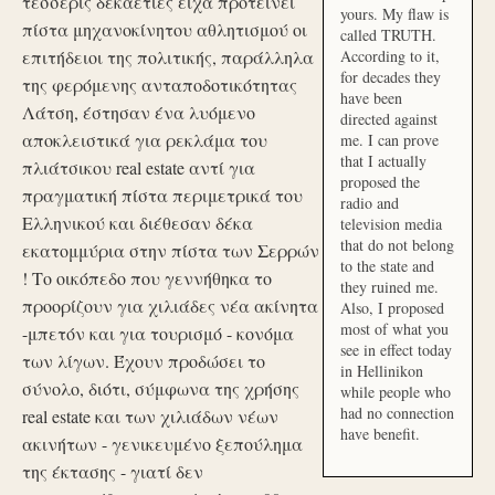
τέσσερις δεκαετίες είχα προτείνει
yours. My flaw is
πίστα μηχανοκίνητου αθλητισμού οι
called TRUTH.
επιτήδειοι της πολιτικής, παράλληλα
According to it,
for decades they
της φερόμενης ανταποδοτικότητας
have been
Λάτση, έστησαν ένα λυόμενο
directed against
αποκλειστικά για ρεκλάμα του
me. I can prove
that I actually
πλιάτσικου real estate αντί για
proposed the
πραγματική πίστα περιμετρικά του
radio and
Ελληνικού και διέθεσαν δέκα
television media
that do not belong
εκατομμύρια στην πίστα των Σερρών
to the state and
! Το οικόπεδο που γεννήθηκα το
they ruined me.
προορίζουν για χιλιάδες νέα ακίνητα
Also, I proposed
most of what you
-μπετόν και για τουρισμό - κονόμα
see in effect today
των λίγων. Έχουν προδώσει το
in Hellinikon
σύνολο, διότι, σύμφωνα της χρήσης
while people who
had no connection
real estate και των χιλιάδων νέων
have benefit.
ακινήτων - γενικευμένο ξεπούλημα
της έκτασης - γιατί δεν