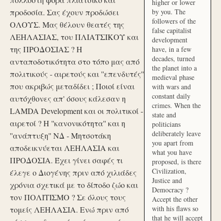
higher or lower
προδοσία. Σας έχουν προδώσει
by you. The
followers of the
ΟΛΟΥΣ. Μας θέλουν θεατές της
false capitalist
ΛΕΗΛΑΣΙΑΣ, του ΠΛΙΑΤΣΙΚΟΥ και
development
της ΠΡΟΔΟΣΙΑΣ ? Η
have, in a few
decades, turned
ανταποδοτικότητα στο τόπο μας από
the planet into a
πολιτικούς - αιρετούς και ''επενδυτές''
medieval phase
που ακριβώς μεταδίδει ; Ποιοί είναι
with wars and
constant daily
αυτόχθονες απ' όσους κάλεσαν η
crimes. When the
LAMDA Development και οι πολιτικοί -
state and
αιρετοί ? Η ''κανονικότητα'' και η
politicians
deliberately leave
''ανάπτυξη'' ΝΔ - Μητσοτάκη
you apart from
αποδεικνύεται ΛΕΗΛΑΣΙΑ και
what you have
ΠΡΟΔΟΣΙΑ. Έχει γίνει σαφές τι
proposed, is there
Civilization,
έλεγε ο Διογένης πριν από χιλιάδες
Justice and
χρόνια σχετικά με το δίποδο ζώο και
Democracy ?
τον ΠΟΛΙΤΙΣΜΟ ? Σε όλους τους
Accept the other
with his flaws so
τομείς ΛΕΗΛΑΣΙΑ. Ενώ πριν από
that he will accept