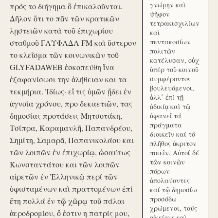
γνώμην καὶ
πρός το διήγημα ὃ ἐπικαλοῦνται.
ψῆφον
Δῆλον ὅτι το πᾶν τῶν κρατικῶν
τετρακισχιλίων
λῃστειῶν κατὰ τοῦ ἐπιχωρίου
καὶ
πεντακοσίων
σταθμοῦ ΓΛΥΦΑΔΑ FM καὶ ὕστερον
πολιτῶν
το κλεῖσμα τῶν κοινωνικῶν τοῦ
κατέλυσαν, οὐχ
GLYFADAWEB ἐσκοπεύθη ἵνα
ὑπέρ τοῦ κοινοῦ
ἐξαφανίσωσι την ἀλήθειαν και τα
συμφέροντος
βουλευόμενοι,
τεκμήρια. Ἰδίως· εἴ τις ὑμῶν ᾔδει ἐν
ἀλλ᾽ ἐπί τῇ
ἀγνοία χρόνου, προ δεκαετιῶν, τας
ἀδικίᾳ καὶ τῷ
δημοσίας προτάσεις Μητσοτάκη,
ἀφανεῖ τά
πράγματα
Τσίπρα, Καραμανλῆ, Παπανδρέου,
διοικεῖν καί τό
Σημίτη, Σαμαρᾶ, Παπανικολάου και
πλῆθος ἄκριτον
τῶν λοιπῶν ἐν ἐπιχωρίῳ, ὡσαύτως
ποιεῖν. Αὐτοί δέ
τῶν κοινῶν
Κωνσταντάτου και τῶν λοιπῶν
πόρων
αἱρετῶν ἐν Ἑλληνικῷ περί τῶν
ἀπολαύοντες
ὑφισταμένων καὶ πραττομένων ἐπί
καί τῷ δημοσίω
προσόδω
ἔτη πολλά ἐν τῷ χῶρῳ τοῦ πάλαι
χρώμενοι, τούς
ἀεροδρομίου, ὅ ἐστιν η πατρίς μου,
οἰκείους καὶ