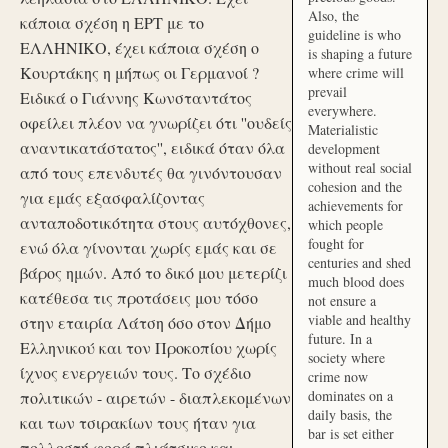
Also, the
κάποια σχέση η ΕΡΤ με το
guideline is who
ΕΛΛΗΝΙΚΟ, έχει κάποια σχέση ο
is shaping a future
Κουρτάκης η μήπως οι Γερμανοί ?
where crime will
prevail
Ειδικά ο Γιάννης Κωνσταντάτος
everywhere.
οφείλει πλέον να γνωρίζει ότι ''ουδείς
Materialistic
αναντικατάστατος'', ειδικά όταν όλα
development
without real social
από τους επενδυτές θα γινόντουσαν
cohesion and the
για εμάς εξασφαλίζοντας
achievements for
ανταποδοτικότητα στους αυτόχθονες,
which people
fought for
ενώ όλα γίνονται χωρίς εμάς και σε
centuries and shed
βάρος ημών. Από το δικό μου μετερίζι
much blood does
κατέθεσα τις προτάσεις μου τόσο
not ensure a
viable and healthy
στην εταιρία Λάτση όσο στον Δήμο
future. In a
Ελληνικού και τον Προκοπίου χωρίς
society where
ίχνος ενεργειών τους. Το σχέδιο
crime now
dominates on a
πολιτικών - αιρετών - διαπλεκομένων
daily basis, the
και των τσιρακίων τους ήταν για
bar is set either
πολλοστή φορά πλιάτσικο και