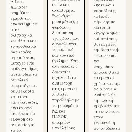
Λάτση.
ενων και
ληστειών )
Χιλιάδες
αναρίθμητα
παραβίασης
στηρίξατε
''γαλάζια''
κωδικών,
εμπράκτως
ρουσφέτια), η
φίμωσης με
επανειλημμέν
φερόμενη
κλείσιμο
α το
δικαιοσύνη
λογαριασμών
ολιγαρχικό
της χώρας μας
κ.ά από τους
κεφάλαιο και
συγκαλύπτει
συνεργάτες
το προσωπικό
το πολιτικό
της διαπλοκής
σας κέρδος
και κρατικό
- διαφθοράς
αγοράζοντας
έγκλημα. Στον
που
μετοχές είτε
αντίποδα επί
στοχεύουν
ομόλογα, όμως
δεκαετίες
αποκλειστικά
αυταπόδεικτα
είχαν πάντα
το κρατικό
συνολικά
συμμετοχή
χρήμα και την
συμμετέχεται
στις κρατικές
αδιαφάνεια.
σε λεηλασία
ληστείες
Από το 2014
και είστε
παράλληλα με
της τοπικής
κάπηλοι, διότι,
τα ρουσφέτια
προβοκάτσιας
έπειτα από
ΝΔ και
''τα καλύτερα
μια δεκαετία
ΠΑΣΟΚ,
ήταν
έμφαση στο
επίορκους
μπροστά'' η
real estate για
υπαλλήλους
αυταπόδεικτα
τα δις