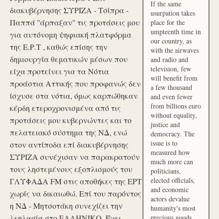
If the same
διακυβέρνησης ΣΥΡΙΖΑ - Τσίπρα -
usurpation takes
Παππά ''άρπαξαν'' τις προτάσεις μου
place for the
umpteenth time in
για αυτόνομη ψηφιακή πλατφόρμα
our country, as
της Ε.Ρ.Τ , καθώς επίσης την
with the airwaves
δημιουργία θεματικών μέσων που
and radio and
television, few
είχα προτείνει για τα Νότια
will benefit from
προάστια Αττικής που προφανώς δεν
a few thousand
ίσχυσε στα νότια, όμως καρπώθηκαν
and even fewer
from billions euro
κέρδη ετεροχρονισμένα από τις
without equality,
προτάσεις μου κυβερνώντες και το
justice and
πελατειακό σύστημα της ΝΔ, ενώ
democracy. The
issue is to
στον αντίποδα επί διακυβέρνησης
measured how
ΣΥΡΙΖΑ συνέχισαν να παρακρατούν
much more can
τους ληστεμένους εξοπλισμούς του
politicians,
elected officials,
ΓΛΥΦΑΔΑ FM στις αποθήκες της ΕΡΤ
and economic
χωρίς να δικαιωθώ. Επί του παρόντος
actors devalue
η ΝΔ - Μητσοτάκη συνεχίζει την
humanity's most
λεηλασία στο ΕΛΛΗΝΙΚΟ. Έχει
precious goods.