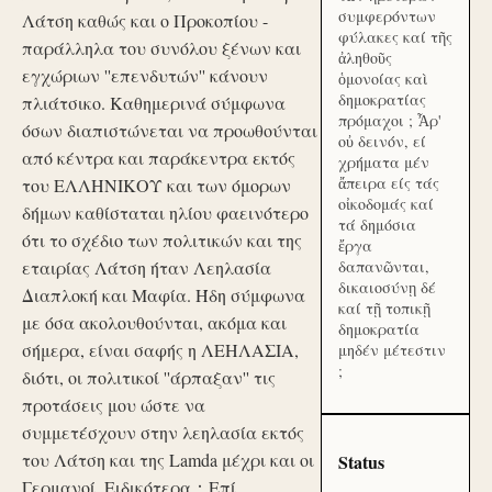
συμφερόντων
Λάτση καθώς και ο Προκοπίου -
φύλακες καί τῆς
παράλληλα του συνόλου ξένων και
ἀληθοῦς
εγχώριων ''επενδυτών'' κάνουν
ὁμονοίας καὶ
δημοκρατίας
πλιάτσικο. Καθημερινά σύμφωνα
πρόμαχοι ; Ἆρ'
όσων διαπιστώνεται να προωθούνται
οὐ δεινόν, εί
από κέντρα και παράκεντρα εκτός
χρήματα μέν
ἄπειρα είς τάς
του ΕΛΛΗΝΙΚΟΥ και των όμορων
οἰκοδομάς καί
δήμων καθίσταται ηλίου φαεινότερο
τά δημόσια
ότι το σχέδιο των πολιτικών και της
ἔργα
εταιρίας Λάτση ήταν Λεηλασία
δαπανῶνται,
δικαιοσύνῃ δέ
Διαπλοκή και Μαφία. Ήδη σύμφωνα
καί τῇ τοπικῇ
με όσα ακολουθούνται, ακόμα και
δημοκρατία
σήμερα, είναι σαφής η ΛΕΗΛΑΣΙΑ,
μηδέν μέτεστιν
;
διότι, οι πολιτικοί ''άρπαξαν'' τις
προτάσεις μου ώστε να
συμμετέσχουν στην λεηλασία εκτός
του Λάτση και της Lamda μέχρι και οι
Status
Γερμανοί. Ειδικότερα：Επί