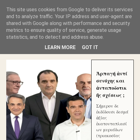
GLYFADAWEB: ΑΝΤΙ ΑΝΤΑΠΟΔΟΣΗΣ ΣΤΟΥΣ
This site uses cookies from Google to deliver its services
ΑΥΤΟΧΘΟΝΕΣ ΜΟΥ ΕΚΛΕΙΣΑΝ ΤΑ ΣΟΣΙΑΛ ΚΑΙ
and to analyze traffic. Your IP address and user-agent are
ΦΙΜΩΣΑΝ ΤΟ SITE. ΟΙ ΧΙΛΙΑΔΕΣ ΜΙΚΡΟΕΠΕΝΔΥΤΕΣ
ΕΠΕΝΔΥΣΑΤΕ ΓΙΑ ΛΕΗΛΑΣΙΑ ΚΑΙ ΕΓΚΛΗΜΑ ?
shared with Google along with performance and security
metrics to ensure quality of service, generate usage
statistics, and to detect and address abuse.
ΓΛΥΦΑΔΑ WEB |ΟΙ ΜΕΓΑΛΟΙ ΚΛΕΠΤΑΙ ΑΠΟ ΤΟ
ΜΙΚΡΟΝ ΑΠΑΓΟΥΣΙ
LEARN MORE
GOT IT
Ἁρπαγή ἀντί
συνόχης και
ἀνταποδοτικ
ῆς σχέσεως ;
Σήμερον δε
ἐκδίδουσι δεσμά
ἀξίας
ἑκατονταπλασί
ων μυριάδων
(τριακοσίας