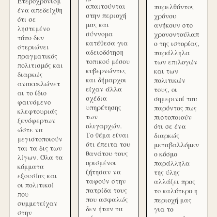
Ετεροχρονισμ
απαιτούνται
παρελθόντος
ένα απεδείχθη
στην περιοχή
χρόνου
ότι σε
μας και
ανήκουν στο
ληστεμένο
σύννομα
χρονοντούλαπ
τόπο δεν
κατέθεσα για
ο της ιστορίας,
στεριώνει
αδειοδότηση
παράλληλα
πραγματικός
τοπικού μέσου
των επιλογών
πολιτισμός και
κυβερνώντες
και των
διαρκώς
και δήμαρχοι
πολιτικών
ανακυκλώνετ
είχαν άλλα
τους, οι
αι το ίδιο
σχέδια
σημερινοί του
φαινόμενο
υπηρέτησης
παρόντος πως
κλεφτουριάς
των
πιστοποιούν
ξενόφερτων
ολιγαρχών.
ότι σε ένα
ώστε να
Το θέμα είναι
διαρκώς
μεγιστοποιούν
ότι έπειτα του
μεταβαλλόμεν
ται τα δις των
θανάτου τους
ο κόσμο
λίγων. Όλα τα
ορισμένοι
παράλληλα
κόμματα
ζήτησαν να
της ύλης
εξουσίας και
ταφούν στην
αλλάζει προς
οι πολιτικοί
πατρίδα τους
το καλύτερο η
που
που ασφαλώς
περιοχή μας
συμμετείχαν
δεν ήταν τα
για το
στην