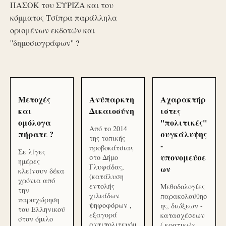
ΠΑΣΟΚ του ΣΥΡΙΖΑ και του
κόμματος Τσίπρα παράλληλα
ορισμένων εκδοτών και
''δημοσιογράφων'' ?
Μετοχές
Ανύπαρκτη
Αχαρακτήρ
και
Δικαιοσύνη
ιστες
ομόλογα
''πολιτικές''
Από το 2014
πήρατε ?
συγκάλυψης
της τοπικής
-
προβοκάτσιας
Σε λίγες
υπονομεύσε
στο Δήμο
ημέρες
Γλυφάδας,
ων
κλείνουν δέκα
(κατάλυση
χρόνια από
εντολής
Μεθοδολογίες
την
χιλιάδων
παρακολούθησ
παραχώρηση
ψηφοφόρων ,
ης, διώξεων -
του Ελληνικού
εξαγορά
κατασχέσεων
στον όμιλο
αντιπολιτευόμ
( κρατικών