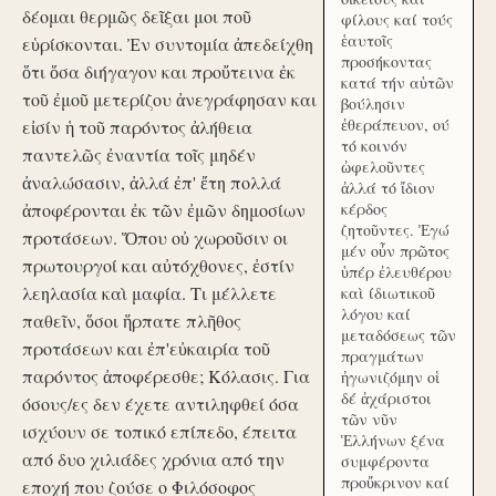
δέομαι θερμῶς δεῖξαι μοι ποῦ
φίλους καί τούς
ἑαυτοῖς
εὑρίσκονται. Ἐν συντομία ἀπεδείχθη
προσήκοντας
ὅτι ὅσα διήγαγον και προὔτεινα ἐκ
κατά τήν αὑτῶν
τοῦ ἐμοῦ μετερίζου ἀνεγράφησαν και
βούλησιν
ἐθεράπευον, ού
εἰσίν ἡ τοῦ παρόντος ἀλήθεια
τό κοινόν
παντελῶς ἐναντία τοῖς μηδέν
ὠφελοῦντες
ἀναλώσασιν, ἀλλά ἐπ' ἔτη πολλά
ἀλλά τό ἴδιον
ἀποφέρονται ἐκ τῶν ἐμῶν δημοσίων
κέρδος
ζητοῦντες. Ἐγώ
προτάσεων. Ὅπου οὐ χωροῦσιν οι
μέν οὖν πρῶτος
πρωτουργοί και αὐτόχθονες, ἐστίν
ὑπέρ ἐλευθέρου
λεηλασία καὶ μαφία. Τι μέλλετε
καὶ ίδιωτικοῦ
λόγου καί
παθεῖν, ὅσοι ἥρπατε πλῆθος
μεταδόσεως τῶν
προτάσεων και ἐπ'εὐκαιρία τοῦ
πραγμάτων
παρόντος ἀποφέρεσθε; Κόλασις. Για
ἠγωνιζόμην οἱ
δέ ἀχάριστοι
όσους/ες δεν έχετε αντιληφθεί όσα
τῶν νῦν
ισχύουν σε τοπικό επίπεδο, έπειτα
Ἑλλήνων ξένα
από δυο χιλιάδες χρόνια από την
συμφέροντα
προὔκρινον καί
εποχή που ζούσε ο Φιλόσοφος