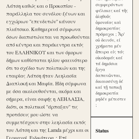
συμφερόντων
Λάτση καθώς και ο Προκοπίου -
φύλακες καί τῆς
παράλληλα του συνόλου ξένων και
ἀληθοῦς
εγχώριων ''επενδυτών'' κάνουν
ὁμονοίας καὶ
δημοκρατίας
πλιάτσικο. Καθημερινά σύμφωνα
πρόμαχοι ; Ἆρ'
όσων διαπιστώνεται να προωθούνται
οὐ δεινόν, εί
από κέντρα και παράκεντρα εκτός
χρήματα μέν
ἄπειρα είς τάς
του ΕΛΛΗΝΙΚΟΥ και των όμορων
οἰκοδομάς καί
δήμων καθίσταται ηλίου φαεινότερο
τά δημόσια
ότι το σχέδιο των πολιτικών και της
ἔργα
εταιρίας Λάτση ήταν Λεηλασία
δαπανῶνται,
δικαιοσύνῃ δέ
Διαπλοκή και Μαφία. Ήδη σύμφωνα
καί τῇ τοπικῇ
με όσα ακολουθούνται, ακόμα και
δημοκρατία
σήμερα, είναι σαφής η ΛΕΗΛΑΣΙΑ,
μηδέν μέτεστιν
;
διότι, οι πολιτικοί ''άρπαξαν'' τις
προτάσεις μου ώστε να
συμμετέσχουν στην λεηλασία εκτός
του Λάτση και της Lamda μέχρι και οι
Status
Γερμανοί. Ειδικότερα：Επί