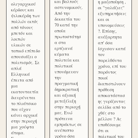
και βαλτούς
η μαζοποίηση ,
ολιγαρχικού
αστυνομικούς.
οι ''γαλάζιες''
κέρδους και
Από την
εξυπηρετήσεις
ψιλοκέρδη των
δεκαετία του
και οι
πολλών εκτός
70 κατά την
υπονομεύσεις
από τόνους
οποία
?. Επίσης,
μπετόν και
πρωτοστάτησ
ανέξαρτητα
λοιπών
α στα
απ' όσα
υλικών σε
ερτζιανά
ίσχυσαν κατά
τοπικό επίπεδο
κύματα
τον
απουσιάζει ο
πολιτεία και
παρελθόντα
πολιτισμός. Σε
πολιτικοί
χρόνο, επί του
απλά
υπονόμευαν
παρόντος
Ελληνικά
την
ποιοί
έπειτα από
πραγματική
διαπιστώνουν
μια
δημοκρατική
πρόθεση
εκατονταετία
και αξιακή
αποκατάστασ
διευρύνεται
μετεξέλιξη
ης γυρίζοντας
το πλιάτσικο
στην περιοχή
σελίδα από το
που είχαν
μας. Ενώ
χθές στο
κάνει αρχικά
πρότεινα
μέλλον ? Ας
στην περιοχή
εμπράκτως σε
υποθέσουμε
μια χούφτα
ανύποπτο
ότι οι
άτομα.
χρόνο όσα
πολιτικοί του