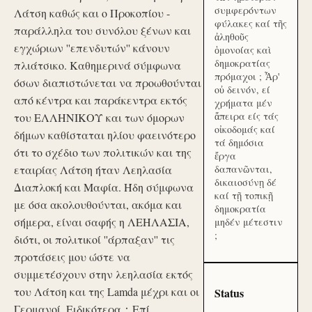
συμφερόντων
Λάτση καθώς και ο Προκοπίου -
φύλακες καί τῆς
παράλληλα του συνόλου ξένων και
ἀληθοῦς
εγχώριων ''επενδυτών'' κάνουν
ὁμονοίας καὶ
δημοκρατίας
πλιάτσικο. Καθημερινά σύμφωνα
πρόμαχοι ; Ἆρ'
όσων διαπιστώνεται να προωθούνται
οὐ δεινόν, εί
από κέντρα και παράκεντρα εκτός
χρήματα μέν
ἄπειρα είς τάς
του ΕΛΛΗΝΙΚΟΥ και των όμορων
οἰκοδομάς καί
δήμων καθίσταται ηλίου φαεινότερο
τά δημόσια
ότι το σχέδιο των πολιτικών και της
ἔργα
εταιρίας Λάτση ήταν Λεηλασία
δαπανῶνται,
δικαιοσύνῃ δέ
Διαπλοκή και Μαφία. Ήδη σύμφωνα
καί τῇ τοπικῇ
με όσα ακολουθούνται, ακόμα και
δημοκρατία
σήμερα, είναι σαφής η ΛΕΗΛΑΣΙΑ,
μηδέν μέτεστιν
;
διότι, οι πολιτικοί ''άρπαξαν'' τις
προτάσεις μου ώστε να
συμμετέσχουν στην λεηλασία εκτός
του Λάτση και της Lamda μέχρι και οι
Status
Γερμανοί. Ειδικότερα：Επί