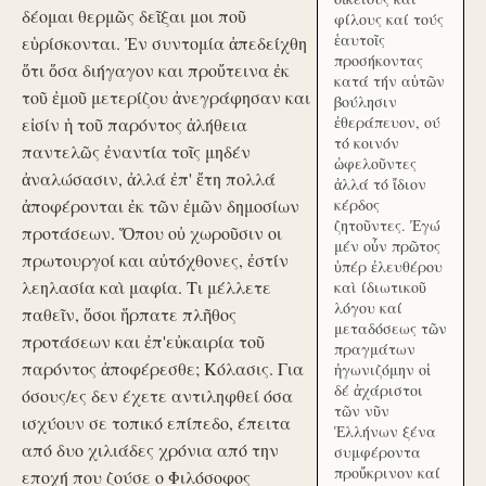
δέομαι θερμῶς δεῖξαι μοι ποῦ
φίλους καί τούς
ἑαυτοῖς
εὑρίσκονται. Ἐν συντομία ἀπεδείχθη
προσήκοντας
ὅτι ὅσα διήγαγον και προὔτεινα ἐκ
κατά τήν αὑτῶν
τοῦ ἐμοῦ μετερίζου ἀνεγράφησαν και
βούλησιν
ἐθεράπευον, ού
εἰσίν ἡ τοῦ παρόντος ἀλήθεια
τό κοινόν
παντελῶς ἐναντία τοῖς μηδέν
ὠφελοῦντες
ἀναλώσασιν, ἀλλά ἐπ' ἔτη πολλά
ἀλλά τό ἴδιον
ἀποφέρονται ἐκ τῶν ἐμῶν δημοσίων
κέρδος
ζητοῦντες. Ἐγώ
προτάσεων. Ὅπου οὐ χωροῦσιν οι
μέν οὖν πρῶτος
πρωτουργοί και αὐτόχθονες, ἐστίν
ὑπέρ ἐλευθέρου
λεηλασία καὶ μαφία. Τι μέλλετε
καὶ ίδιωτικοῦ
λόγου καί
παθεῖν, ὅσοι ἥρπατε πλῆθος
μεταδόσεως τῶν
προτάσεων και ἐπ'εὐκαιρία τοῦ
πραγμάτων
παρόντος ἀποφέρεσθε; Κόλασις. Για
ἠγωνιζόμην οἱ
δέ ἀχάριστοι
όσους/ες δεν έχετε αντιληφθεί όσα
τῶν νῦν
ισχύουν σε τοπικό επίπεδο, έπειτα
Ἑλλήνων ξένα
από δυο χιλιάδες χρόνια από την
συμφέροντα
προὔκρινον καί
εποχή που ζούσε ο Φιλόσοφος