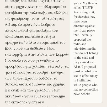
τέσσερις δεκαετίες είχα προτείνει
yours. My flaw is
πίστα μηχανοκίνητου αθλητισμού οι
called TRUTH.
επιτήδειοι της πολιτικής, παράλληλα
According to it,
for decades they
της φερόμενης ανταποδοτικότητας
have been
Λάτση, έστησαν ένα λυόμενο
directed against
αποκλειστικά για ρεκλάμα του
me. I can prove
that I actually
πλιάτσικου real estate αντί για
proposed the
πραγματική πίστα περιμετρικά του
radio and
Ελληνικού και διέθεσαν δέκα
television media
that do not belong
εκατομμύρια στην πίστα των Σερρών
to the state and
! Το οικόπεδο που γεννήθηκα το
they ruined me.
προορίζουν για χιλιάδες νέα ακίνητα
Also, I proposed
most of what you
-μπετόν και για τουρισμό - κονόμα
see in effect today
των λίγων. Έχουν προδώσει το
in Hellinikon
σύνολο, διότι, σύμφωνα της χρήσης
while people who
had no connection
real estate και των χιλιάδων νέων
have benefit.
ακινήτων - γενικευμένο ξεπούλημα
της έκτασης - γιατί δεν