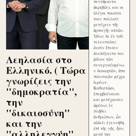
πεντήκοντα
ἀκριβῶς), και οι
ὀλίγοι ποιούσι
τους πολλούς
μετύχειν τῆς
ἁρπαγῆς αὐτῶν.
Ἰδίως δε ἐν τοῖς
τελευταίοις
δυσίν ἔτεσιν
ἀνεδέξαντο τον
Λεηλασία στο
ῥόλον τῶν
συνεργαζομένω
Ελληνικό. ( Τώρα
ν διοικητῶν, ἀπο
γνωρίζεις την
πολιτικῶν μέχρι
ἱερέων.
''δημοκρατία'',
Καθιστῶσι,
ἐπεμβαίνουσι
την
και μετέχουσιν
ἀμέσως ἐν
''δικαιοσύνη''
πλήθει
ἀνθρώπων, ὧν
και την
οὐδείς ἐγεννήθη
ἐπί τῆς γῆς, ἥτις
''αλληλεγγύη''
μετά την