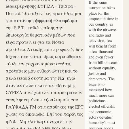
If the same
διακυβέρνησης ΣΥΡΙΖΑ - Τσίπρα -
usurpation takes
Παππά ''άρπαξαν'' τις προτάσεις μου
place for the
umpteenth time in
για αυτόνομη ψηφιακή πλατφόρμα
our country, as
της Ε.Ρ.Τ , καθώς επίσης την
with the airwaves
δημιουργία θεματικών μέσων που
and radio and
television, few
είχα προτείνει για τα Νότια
will benefit from
προάστια Αττικής που προφανώς δεν
a few thousand
ίσχυσε στα νότια, όμως καρπώθηκαν
and even fewer
from billions euro
κέρδη ετεροχρονισμένα από τις
without equality,
προτάσεις μου κυβερνώντες και το
justice and
πελατειακό σύστημα της ΝΔ, ενώ
democracy. The
issue is to
στον αντίποδα επί διακυβέρνησης
measured how
ΣΥΡΙΖΑ συνέχισαν να παρακρατούν
much more can
τους ληστεμένους εξοπλισμούς του
politicians,
elected officials,
ΓΛΥΦΑΔΑ FM στις αποθήκες της ΕΡΤ
and economic
χωρίς να δικαιωθώ. Επί του παρόντος
actors devalue
η ΝΔ - Μητσοτάκη συνεχίζει την
humanity's most
λεηλασία στο ΕΛΛΗΝΙΚΟ. Έχει
precious goods.