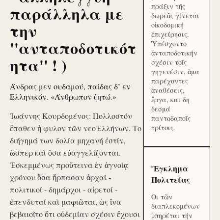
πράξιν τῆς
παράλληλα με
δωρεᾶς γίνεται
την
οἰκοδομική
ἐπιχείρησις.
''ανταποδοτικότ
Ὑπέσχοντο
ἀνταποδοτικήν
ητα'' ! )
σχέσιν τοῖς
γηγενέσιν, ἅμα
παρέχοντες
Άνδρας μεν ουδαμού, παίδας δ’ εν
ἀναθέσεις,
Ελληνικόν. «Άνθρωπον ζητώ.»
ἔργα, και δη
δεσμά
Ἰωάννης Κουρδομένος: Πολλοστόν
παντοδαποῖς
ἔπαθεν ἡ φυλον τῶν νεοἙλλήνων. Το
τρίτοις.
διήγημά των δολία μηχανή ἐστίν,
ὥσπερ καὶ ὅσα εὐαγγελίζονται.
Ἐσκεμμένως προὔτεινα ἐν ἀγνοίᾳ
Ἔγκλημα
χρόνου ὅσα ἥρπασαν ἀρχαί -
Πολιτείας
πολιτικοί - δημάρχοι - αἱρετοί -
Οι τῶν
ἐπενδυταί καὶ μαφιῶται, ὡς ἵνα
διαπλεκομένων
βεβαιοῖτο ὅτι οὐδεμίαν σχέσιν ἔχουσι
ὑπηρέται τήν