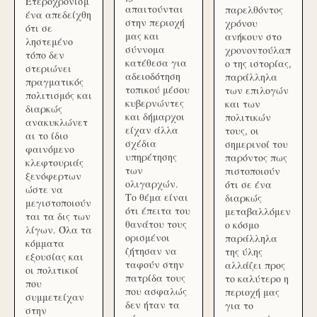
Ετεροχρονισμ
απαιτούνται
παρελθόντος
ένα απεδείχθη
στην περιοχή
χρόνου
ότι σε
μας και
ανήκουν στο
ληστεμένο
σύννομα
χρονοντούλαπ
τόπο δεν
κατέθεσα για
ο της ιστορίας,
στεριώνει
αδειοδότηση
παράλληλα
πραγματικός
τοπικού μέσου
των επιλογών
πολιτισμός και
κυβερνώντες
και των
διαρκώς
και δήμαρχοι
πολιτικών
ανακυκλώνετ
είχαν άλλα
τους, οι
αι το ίδιο
σχέδια
σημερινοί του
φαινόμενο
υπηρέτησης
παρόντος πως
κλεφτουριάς
των
πιστοποιούν
ξενόφερτων
ολιγαρχών.
ότι σε ένα
ώστε να
Το θέμα είναι
διαρκώς
μεγιστοποιούν
ότι έπειτα του
μεταβαλλόμεν
ται τα δις των
θανάτου τους
ο κόσμο
λίγων. Όλα τα
ορισμένοι
παράλληλα
κόμματα
ζήτησαν να
της ύλης
εξουσίας και
ταφούν στην
αλλάζει προς
οι πολιτικοί
πατρίδα τους
το καλύτερο η
που
που ασφαλώς
περιοχή μας
συμμετείχαν
δεν ήταν τα
για το
στην