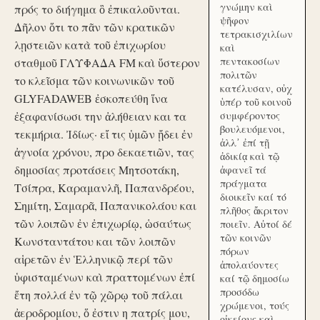
γνώμην καὶ
πρός το διήγημα ὃ ἐπικαλοῦνται.
ψῆφον
Δῆλον ὅτι το πᾶν τῶν κρατικῶν
τετρακισχιλίων
λῃστειῶν κατὰ τοῦ ἐπιχωρίου
καὶ
πεντακοσίων
σταθμοῦ ΓΛΥΦΑΔΑ FM καὶ ὕστερον
πολιτῶν
το κλεῖσμα τῶν κοινωνικῶν τοῦ
κατέλυσαν, οὐχ
GLYFADAWEB ἐσκοπεύθη ἵνα
ὑπέρ τοῦ κοινοῦ
ἐξαφανίσωσι την ἀλήθειαν και τα
συμφέροντος
βουλευόμενοι,
τεκμήρια. Ἰδίως· εἴ τις ὑμῶν ᾔδει ἐν
ἀλλ᾽ ἐπί τῇ
ἀγνοία χρόνου, προ δεκαετιῶν, τας
ἀδικίᾳ καὶ τῷ
δημοσίας προτάσεις Μητσοτάκη,
ἀφανεῖ τά
πράγματα
Τσίπρα, Καραμανλῆ, Παπανδρέου,
διοικεῖν καί τό
Σημίτη, Σαμαρᾶ, Παπανικολάου και
πλῆθος ἄκριτον
τῶν λοιπῶν ἐν ἐπιχωρίῳ, ὡσαύτως
ποιεῖν. Αὐτοί δέ
τῶν κοινῶν
Κωνσταντάτου και τῶν λοιπῶν
πόρων
αἱρετῶν ἐν Ἑλληνικῷ περί τῶν
ἀπολαύοντες
ὑφισταμένων καὶ πραττομένων ἐπί
καί τῷ δημοσίω
προσόδω
ἔτη πολλά ἐν τῷ χῶρῳ τοῦ πάλαι
χρώμενοι, τούς
ἀεροδρομίου, ὅ ἐστιν η πατρίς μου,
οἰκείους καὶ