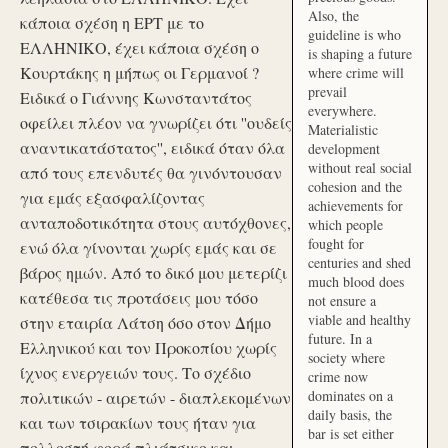
Also, the
κάποια σχέση η ΕΡΤ με το
guideline is who
ΕΛΛΗΝΙΚΟ, έχει κάποια σχέση ο
is shaping a future
Κουρτάκης η μήπως οι Γερμανοί ?
where crime will
prevail
Ειδικά ο Γιάννης Κωνσταντάτος
everywhere.
οφείλει πλέον να γνωρίζει ότι ''ουδείς
Materialistic
αναντικατάστατος'', ειδικά όταν όλα
development
without real social
από τους επενδυτές θα γινόντουσαν
cohesion and the
για εμάς εξασφαλίζοντας
achievements for
ανταποδοτικότητα στους αυτόχθονες,
which people
fought for
ενώ όλα γίνονται χωρίς εμάς και σε
centuries and shed
βάρος ημών. Από το δικό μου μετερίζι
much blood does
κατέθεσα τις προτάσεις μου τόσο
not ensure a
viable and healthy
στην εταιρία Λάτση όσο στον Δήμο
future. In a
Ελληνικού και τον Προκοπίου χωρίς
society where
ίχνος ενεργειών τους. Το σχέδιο
crime now
dominates on a
πολιτικών - αιρετών - διαπλεκομένων
daily basis, the
και των τσιρακίων τους ήταν για
bar is set either
πολλοστή φορά πλιάτσικο και