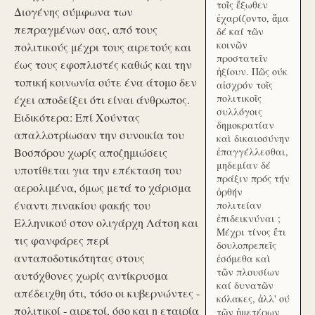
τοῖς ἔξωθεν
Διογένης σύμφωνα των
ἐχαρίζοντο, ἅμα
πεπραγμένων σας, από τους
δέ καί τῶν
κοινῶν
πολιτικούς μέχρι τους αιρετούς και
προστατεῖν
έως τους εφοπλιστές καθώς και την
ἠξίουν. Πῶς ούκ
τοπική κοινωνία ούτε ένα άτομο δεν
αἰσχρόν τοῖς
πολιτικοῖς
έχει αποδείξει ότι είναι άνθρωπος.
συλλόγοις
Ειδικότερα: Επί Χούντας
δημοκρατίαν
απαλλοτρίωσαν την συνοικία του
καὶ δικαιοσύνην
Βοσπόρου χωρίς αποζημιώσεις
ἐπαγγέλλεσθαι,
μηδεμίαν δέ
υποτίθεται για την επέκταση του
πράξιν πρός τήν
αερολιμένα, όμως μετά το χάρισμα
ὀρθήν
έναντι πινακίου φακής του
πολιτείαν
ἐπιδεικνύναι ;
Ελληνικού στον ολιγάρχη Λάτση και
Μέχρι τίνος ἔτι
τις φανφάρες περί
δουλοπρεπεῖς
ανταποδοτικότητας στους
ἐσόμεθα καὶ
τῶν πλουσίων
αυτόχθονες χωρίς αντίκρυσμα
καί δυνατῶν
απέδειχθη ότι, τόσο οι κυβερνώντες -
κόλακες, ἀλλ' ού
πολιτικοί - αιρετοί, όσο και η εταιρία
τῶν ἡμετέρων