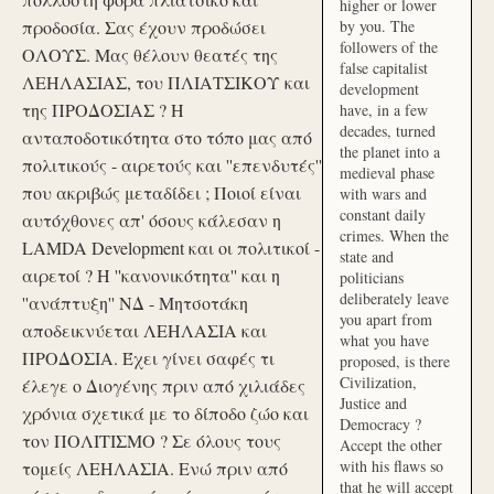
higher or lower
προδοσία. Σας έχουν προδώσει
by you. The
followers of the
ΟΛΟΥΣ. Μας θέλουν θεατές της
false capitalist
ΛΕΗΛΑΣΙΑΣ, του ΠΛΙΑΤΣΙΚΟΥ και
development
της ΠΡΟΔΟΣΙΑΣ ? Η
have, in a few
decades, turned
ανταποδοτικότητα στο τόπο μας από
the planet into a
πολιτικούς - αιρετούς και ''επενδυτές''
medieval phase
που ακριβώς μεταδίδει ; Ποιοί είναι
with wars and
constant daily
αυτόχθονες απ' όσους κάλεσαν η
crimes. When the
LAMDA Development και οι πολιτικοί -
state and
αιρετοί ? Η ''κανονικότητα'' και η
politicians
deliberately leave
''ανάπτυξη'' ΝΔ - Μητσοτάκη
you apart from
αποδεικνύεται ΛΕΗΛΑΣΙΑ και
what you have
ΠΡΟΔΟΣΙΑ. Έχει γίνει σαφές τι
proposed, is there
Civilization,
έλεγε ο Διογένης πριν από χιλιάδες
Justice and
χρόνια σχετικά με το δίποδο ζώο και
Democracy ?
τον ΠΟΛΙΤΙΣΜΟ ? Σε όλους τους
Accept the other
with his flaws so
τομείς ΛΕΗΛΑΣΙΑ. Ενώ πριν από
that he will accept