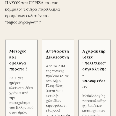
ΠΑΣΟΚ του ΣΥΡΙΖΑ και του
κόμματος Τσίπρα παράλληλα
ορισμένων εκδοτών και
''δημοσιογράφων'' ?
Μετοχές
Ανύπαρκτη
Αχαρακτήρ
και
Δικαιοσύνη
ιστες
ομόλογα
''πολιτικές''
Από το 2014
πήρατε ?
συγκάλυψης
της τοπικής
-
προβοκάτσιας
Σε λίγες
υπονομεύσε
στο Δήμο
ημέρες
Γλυφάδας,
ων
κλείνουν δέκα
(κατάλυση
χρόνια από
εντολής
Μεθοδολογίες
την
χιλιάδων
παρακολούθησ
παραχώρηση
ψηφοφόρων ,
ης, διώξεων -
του Ελληνικού
εξαγορά
κατασχέσεων
στον όμιλο
αντιπολιτευόμ
( κρατικών