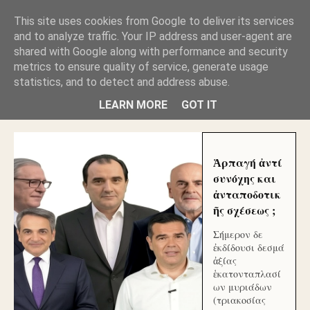
GLYFADAWEB: ΑΝΤΙ ΑΝΤΑΠΟΔΟΣΗΣ ΣΤΟΥΣ
This site uses cookies from Google to deliver its services
ΑΥΤΟΧΘΟΝΕΣ ΜΟΥ ΕΚΛΕΙΣΑΝ ΤΑ ΣΟΣΙΑΛ ΚΑΙ
and to analyze traffic. Your IP address and user-agent are
ΦΙΜΩΣΑΝ ΤΟ SITE. ΟΙ ΧΙΛΙΑΔΕΣ ΜΙΚΡΟΕΠΕΝΔΥΤΕΣ
ΕΠΕΝΔΥΣΑΤΕ ΓΙΑ ΛΕΗΛΑΣΙΑ ΚΑΙ ΕΓΚΛΗΜΑ ?
shared with Google along with performance and security
metrics to ensure quality of service, generate usage
statistics, and to detect and address abuse.
ΓΛΥΦΑΔΑ WEB |ΟΙ ΜΕΓΑΛΟΙ ΚΛΕΠΤΑΙ ΑΠΟ ΤΟ
ΜΙΚΡΟΝ ΑΠΑΓΟΥΣΙ
LEARN MORE
GOT IT
Ἁρπαγή ἀντί
συνόχης και
ἀνταποδοτικ
ῆς σχέσεως ;
Σήμερον δε
ἐκδίδουσι δεσμά
ἀξίας
ἑκατονταπλασί
ων μυριάδων
(τριακοσίας