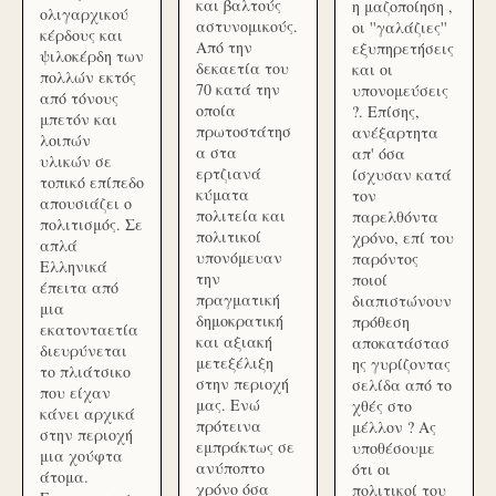
και βαλτούς
η μαζοποίηση ,
ολιγαρχικού
αστυνομικούς.
οι ''γαλάζιες''
κέρδους και
Από την
εξυπηρετήσεις
ψιλοκέρδη των
δεκαετία του
και οι
πολλών εκτός
70 κατά την
υπονομεύσεις
από τόνους
οποία
?. Επίσης,
μπετόν και
πρωτοστάτησ
ανέξαρτητα
λοιπών
α στα
απ' όσα
υλικών σε
ερτζιανά
ίσχυσαν κατά
τοπικό επίπεδο
κύματα
τον
απουσιάζει ο
πολιτεία και
παρελθόντα
πολιτισμός. Σε
πολιτικοί
χρόνο, επί του
απλά
υπονόμευαν
παρόντος
Ελληνικά
την
ποιοί
έπειτα από
πραγματική
διαπιστώνουν
μια
δημοκρατική
πρόθεση
εκατονταετία
και αξιακή
αποκατάστασ
διευρύνεται
μετεξέλιξη
ης γυρίζοντας
το πλιάτσικο
στην περιοχή
σελίδα από το
που είχαν
μας. Ενώ
χθές στο
κάνει αρχικά
πρότεινα
μέλλον ? Ας
στην περιοχή
εμπράκτως σε
υποθέσουμε
μια χούφτα
ανύποπτο
ότι οι
άτομα.
χρόνο όσα
πολιτικοί του