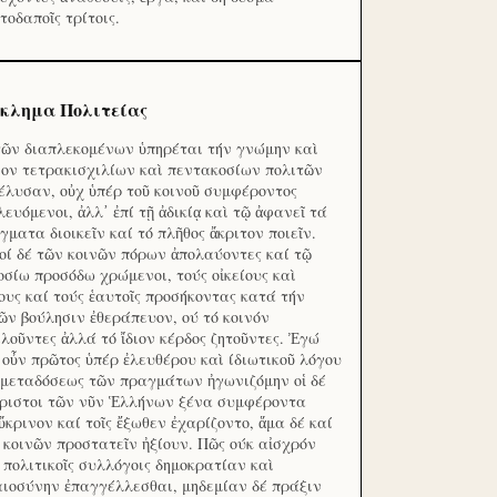
τοδαποῖς τρίτοις.
κλημα Πολιτείας
τῶν διαπλεκομένων ὑπηρέται τήν γνώμην καὶ
ον τετρακισχιλίων καὶ πεντακοσίων πολιτῶν
έλυσαν, οὐχ ὑπέρ τοῦ κοινοῦ συμφέροντος
λευόμενοι, ἀλλ᾽ ἐπί τῇ ἀδικίᾳ καὶ τῷ ἀφανεῖ τά
γματα διοικεῖν καί τό πλῆθος ἄκριτον ποιεῖν.
οί δέ τῶν κοινῶν πόρων ἀπολαύοντες καί τῷ
οσίω προσόδω χρώμενοι, τούς οἰκείους καὶ
ους καί τούς ἑαυτοῖς προσήκοντας κατά τήν
ῶν βούλησιν ἐθεράπευον, ού τό κοινόν
λοῦντες ἀλλά τό ἴδιον κέρδος ζητοῦντες. Ἐγώ
 οὖν πρῶτος ὑπέρ ἐλευθέρου καὶ ίδιωτικοῦ λόγου
 μεταδόσεως τῶν πραγμάτων ἠγωνιζόμην οἱ δέ
ριστοι τῶν νῦν Ἑλλήνων ξένα συμφέροντα
ὔκρινον καί τοῖς ἔξωθεν ἐχαρίζοντο, ἅμα δέ καί
 κοινῶν προστατεῖν ἠξίουν. Πῶς ούκ αἰσχρόν
ς πολιτικοῖς συλλόγοις δημοκρατίαν καὶ
αιοσύνην ἐπαγγέλλεσθαι, μηδεμίαν δέ πράξιν