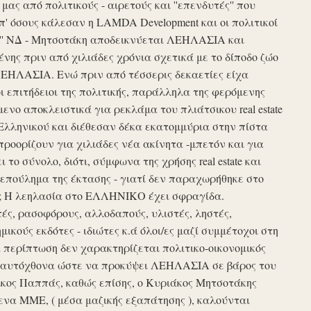
ς από πολιτικούς - αιρετούς και ''επενδυτές'' που
απ' όσους κάλεσαν η LAMDA Development και οι πολιτικοί
τυξη'' ΝΔ - Μητσοτάκη αποδεικνύεται ΛΕΗΛΑΣΙΑ και
νης πριν από χιλιάδες χρόνια σχετικά με το δίποδο ζώο
ΛΕΗΛΑΣΙΑ. Ενώ πριν από τέσσερις δεκαετίες είχα
ι επιτήδειοι της πολιτικής, παράλληλα της φερόμενης
νο αποκλειστικά για ρεκλάμα του πλιάτσικου real estate
Ελληνικού και διέθεσαν δέκα εκατομμύρια στην πίστα
προορίζουν για χιλιάδες νέα ακίνητα -μπετόν και για
το σύνολο, διότι, σύμφωνα της χρήσης real estate και
επούλημα της έκτασης - γιατί δεν παραχωρήθηκε στο
ές ; Η λεηλασία στο ΕΛΛΗΝΙΚΟ έχει σφραγίδα.
τές, ρασοφόρους, αλλοδαπούς, υλιστές, ληστές,
μικούς εκδότες - ιδιώτες κ.ά όλοι/ες μαζί συμμέτοχοι στη
περίπτωση δεν χαρακτηρίζεται πολιτικο-οικονομικός
ου αυτόχθονα ώστε να προκύψει ΛΕΗΛΑΣΙΑ σε βάρος του
ίκος Παππάς, καθώς επίσης, ο Κυριάκος Μητσοτάκης
να ΜΜΕ, ( μέσα μαζικής εξαπάτησης ), καλούνται