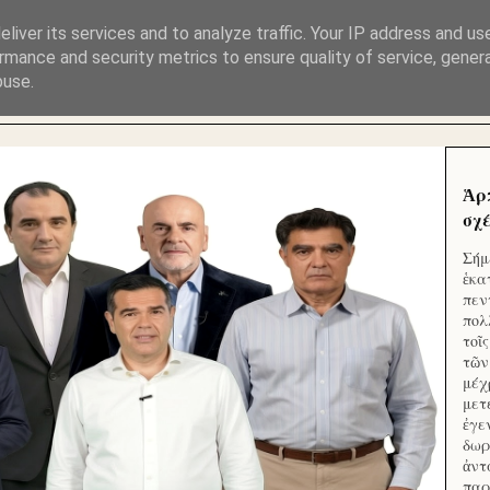
ΜΟΥ ΕΚΛΕΙΣΑΝ ΤΑ ΣΟΣΙΑΛ ΚΑΙ ΦΙΜΩΣΑΝ ΤΟ SITE. ΟΙ 
liver its services and to analyze traffic. Your IP address and us
rmance and security metrics to ensure quality of service, gene
buse.
 ΑΠΟ ΤΟ ΜΙΚΡΟΝ ΑΠΑΓΟΥΣΙ
Ἁρ
σχέ
Σήμ
ἑκα
πεν
πολ
τοῖ
τῶν
μέχ
μετ
ἐγε
δωρ
ἀντ
παρ