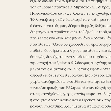
ἐξαφανίσωσι την ἀλήθειαν και τα τεκμήρια. Ἰδ
τας δημοσίας προτάσεις Μητσοτάκη, Τσίπρα,
Παπανικολάου και τῶν λοιπῶν ἐν ἐπιχωρίῳ,
Ἑλληνικῷ περί τῶν ὑφισταμένων καὶ πραττομ
ὅ ἐστιν η πατρίς μου, δέομαι θερμῶς δεῖξαι μ
διήγαγον και προὔτεινα ἐκ τοῦ ἐμοῦ μετερίζο
παντελῶς ἐναντία τοῖς μηδέν ἀναλώσασιν, ἀ
προτάσεων. Ὅπου οὐ χωροῦσιν οι πρωτουργοί 
παθεῖν, ὅσοι ἥρπατε πλῆθος προτάσεων και ἐ
όσους/ες δεν έχετε αντιληφθεί όσα ισχύουν σ
την εποχή που ζούσε ο Φιλόσοφος Διογένης 
μέχρι τους αιρετούς και έως τους εφοπλιστές
αποδείξει ότι είναι άνθρωπος. Ειδικότερα: 
χωρίς αποζημιώσεις υποτίθεται για την επέκ
πινακίου φακής του Ελληνικού στον ολιγάρχ
στους αυτόχθονες χωρίς αντίκρυσμα απέδειχθη 
η εταιρία Λάτση καθώς και ο Προκοπίου - πα
κάνουν πλιάτσικο. Καθημερινά σύμφωνα όσω