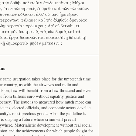
ς τήν ὀρθήν πολιτείαν ἐπιδεικνύναι ; Μέχρι
ος ἔτι δουλοπρεπεῖς ἐσόμεθα καὶ τῶν πλουσίων
 δυνατῶν κόλακες, ἀλλ' ού τῶν ἡμετέρων
φερόντων φύλακες καί τῆς ἀληθοῦς ὁμονοίας
 δημοκρατίας πρόμαχοι ; Ἆρ' οὐ δεινόν, εί
ματα μέν ἄπειρα είς τάς οἰκοδομάς καί τά
όσια ἔργα δαπανῶνται, δικαιοσύνῃ δέ καί τῇ
ικῇ δημοκρατία μηδέν μέτεστιν ;
tus
he same usurpation takes place for the umpteenth time
ur country, as with the airwaves and radio and
vision, few will benefit from a few thousand and even
r from billions euro without equality, justice and
cracy. The issue is to measured how much more can
ticians, elected officials, and economic actors devalue
nity's most precious goods. Also, the guideline is
is shaping a future where crime will prevail
ywhere. Materialistic development without real social
sion and the achievements for which people fought for