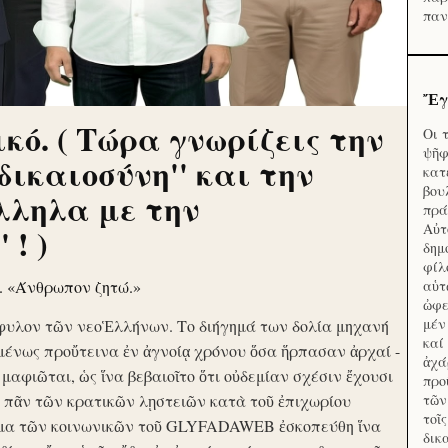
παν
Ἔγ
κό. ( Τώρα γνωρίζεις την
Οι 
ψῆφ
'δικαιοσύνη'' και την
κατ
βου
λληλα με την
πρά
Αὐτ
 ! )
δημ
φίλ
ν. «Άνθρωπον ζητώ.»
αὑτ
ὠφε
μέν
φυλον τῶν νεοἙλλήνων. Το διήγημά των δολία μηχανή
καί
μένως προὔτεινα ἐν ἀγνοίᾳ χρόνου ὅσα ἥρπασαν ἀρχαί -
ἀχά
ὶ μαφιῶται, ὡς ἵνα βεβαιοῖτο ὅτι οὐδεμίαν σχέσιν ἔχουσι
προ
το πᾶν τῶν κρατικῶν λῃστειῶν κατὰ τοῦ ἐπιχωρίου
τῶν
τοῖ
μα τῶν κοινωνικῶν τοῦ GLYFADAWEB ἐσκοπεύθη ἵνα
δικ