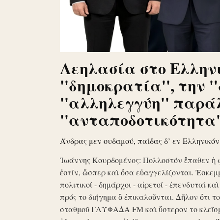
Λεηλασία στο Ελληνι
''δημοκρατία'', την '
''αλληλεγγύη'' παρά
''ανταποδοτικότητα''
Άνδρας μεν ουδαμού, παίδας δ’ εν Ελληνικό
Ἰωάννης Κουρδομένος: Πολλοστόν ἔπαθεν ἡ 
ἐστίν, ὥσπερ καὶ ὅσα εὐαγγελίζονται. Ἐσκεμ
πολιτικοί - δημάρχοι - αἱρετοί - ἐπενδυταί κα
πρός το διήγημα ὃ ἐπικαλοῦνται. Δῆλον ὅτι 
σταθμοῦ ΓΛΥΦΑΔΑ FM καὶ ὕστερον το κλεῖσ