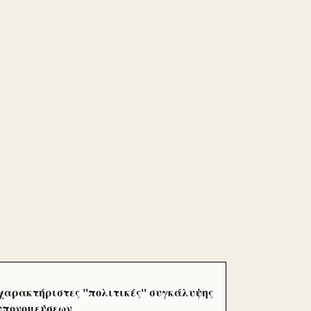
χαρακτήριστες ''πολιτικές'' συγκάλυψης
 υπονομεύσεων