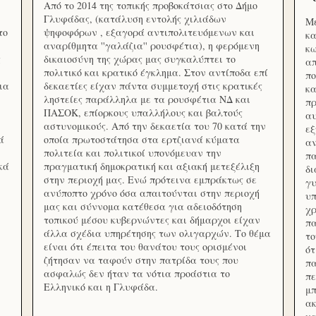
Από το 2014 της τοπικής προβοκάτσιας στο Δήμο
Γλυφάδας, (κατάλυση εντολής χιλιάδων
Με
το
ψηφοφόρων , εξαγορά αντιπολιτευόμενων και
κα
αναρίθμητα ''γαλάζια'' ρουσφέτια), η φερόμενη
κω
ς
δικαιοσύνη της χώρας μας συγκαλύπτει το
απ
πολιτικό και κρατικό έγκλημα. Στον αντίποδα επί
πο
ια
δεκαετίες είχαν πάντα συμμετοχή στις κρατικές
κα
ληστείες παράλληλα με τα ρουσφέτια ΝΔ και
πρ
ΠΑΣΟΚ, επίορκους υπαλλήλους και βαλτούς
αυ
αστυνομικούς. Από την δεκαετία του 70 κατά την
εξ
ά
οποία πρωτοστάτησα στα ερτζιανά κύματα
αν
πολιτεία και πολιτικοί υπονόμευαν την
πα
κά
πραγματική δημοκρατική και αξιακή μετεξέλιξη
δ
στην περιοχή μας. Ενώ πρότεινα εμπράκτως σε
γυ
ανύποπτο χρόνο όσα απαιτούνται στην περιοχή
υπ
μας και σύννομα κατέθεσα για αδειοδότηση
χρ
τοπικού μέσου κυβερνώντες και δήμαρχοι είχαν
πα
άλλα σχέδια υπηρέτησης των ολιγαρχών. Το θέμα
το
είναι ότι έπειτα του θανάτου τους ορισμένοι
ότ
ζήτησαν να ταφούν στην πατρίδα τους που
πα
ασφαλώς δεν ήταν τα νότια προάστια το
πε
Ελληνικό και η Γλυφάδα.
μπ
ακ