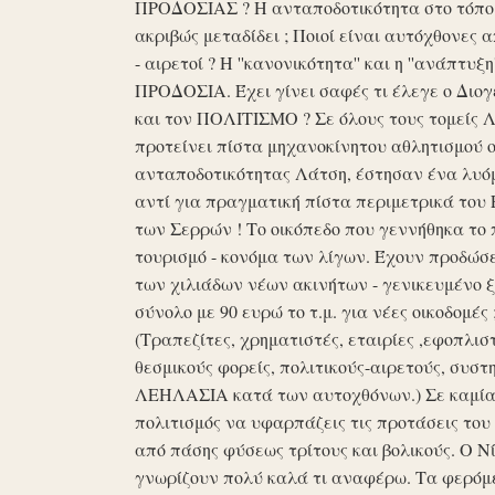
ΠΡΟΔΟΣΙΑΣ ? Η ανταποδοτικότητα στο τόπο μα
ακριβώς μεταδίδει ; Ποιοί είναι αυτόχθονες 
- αιρετοί ? Η ''κανονικότητα'' και η ''ανάπ
ΠΡΟΔΟΣΙΑ. Έχει γίνει σαφές τι έλεγε ο Διογέ
και τον ΠΟΛΙΤΙΣΜΟ ? Σε όλους τους τομείς 
προτείνει πίστα μηχανοκίνητου αθλητισμού ο
ανταποδοτικότητας Λάτση, έστησαν ένα λυόμε
αντί για πραγματική πίστα περιμετρικά του 
των Σερρών ! Το οικόπεδο που γεννήθηκα το 
τουρισμό - κονόμα των λίγων. Έχουν προδώσει 
των χιλιάδων νέων ακινήτων - γενικευμένο ξ
σύνολο με 90 ευρώ το τ.μ. για νέες οικοδομ
(Τραπεζίτες, χρηματιστές, εταιρίες ,εφοπλισ
θεσμικούς φορείς, πολιτικούς-αιρετούς, συστη
ΛΕΗΛΑΣΙΑ κατά των αυτοχθόνων.) Σε καμία 
πολιτισμός να υφαρπάζεις τις προτάσεις τ
από πάσης φύσεως τρίτους και βολικούς. Ο Ν
γνωρίζουν πολύ καλά τι αναφέρω. Τα φερόμε