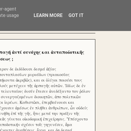
ΧΙΛΙΑΔΕΣ ΜΙΚΡΟΕΠΕΝΔΥΤΕΣ ΕΠΕΝΔΥΣΑΤΕ ΓΙΑ
er-agent
rate usage
LEARN MORE
GOT IT
παγή ἀντί συνόχης και ἀνταποδοτικῆς
σεως ;
ερον δε ἐκδίδουσι δεσμά ἀξίας
τονταπλασίων μυριάδων (τριακοσίας
τήκοντα ἀκριβῶς), και οι ὀλίγοι ποιούσι τους
λούς μετύχειν τῆς ἁρπαγῆς αὐτῶν. Ἰδίως δε ἐν
ς τελευταίοις δυσίν ἔτεσιν ἀνεδέξαντο τον ῥόλον
 συνεργαζομένων διοικητῶν, ἀπο πολιτικῶν
ρι ἱερέων. Καθιστῶσι, ἐπεμβαίνουσι και
έχουσιν ἀμέσως ἐν πλήθει ἀνθρώπων, ὧν οὐδείς
ννήθη ἐπί τῆς γῆς, ἥτις μετά την πράξιν τῆς
εᾶς γίνεται οἰκοδομική ἐπιχείρησις. Ὑπέσχοντο
αποδοτικήν σχέσιν τοῖς γηγενέσιν, ἅμα
έχοντες ἀναθέσεις, ἔργα, και δη δεσμά