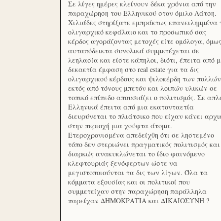
Σε λίγες ημέρες κλείνουν δέκα χρόνια από την
παραχώρηση του Ελληνικού στον όμιλο Λάτση.
Χιλιάδες στηρίξατε εμπράκτως επανειλημμένα 
ολιγαρχικό κεφάλαιο και το προσωπικό σας
κέρδος αγοράζοντας μετοχές είτε ομόλογα, όμω
αυταπόδεικτα συνολικά συμμετέχεται σε
λεηλασία και είστε κάπηλοι, διότι, έπειτα από μ
δεκαετία έμφαση στο real estate για τα δις
ολιγαρχικού κέρδους και ψιλοκέρδη των πολλών
εκτός από τόνους μπετόν και λοιπών υλικών σε
τοπικό επίπεδο απουσιάζει ο πολιτισμός. Σε απλ
Ελληνικά έπειτα από μια εκατονταετία
διευρύνεται το πλιάτσικο που είχαν κάνει αρχι
στην περιοχή μια χούφτα άτομα.
Ετεροχρονισμένα απεδείχθη ότι σε ληστεμένο
τόπο δεν στεριώνει πραγματικός πολιτισμός και
διαρκώς ανακυκλώνεται το ίδιο φαινόμενο
κλεφτουριάς ξενόφερτων ώστε να
μεγιστοποιούνται τα δις των λίγων. Όλα τα
κόμματα εξουσίας και οι πολιτικοί που
συμμετείχαν στην παραχώρηση παράλληλα
παρείχαν ΔΗΜΟΚΡΑΤΙΑ και ΔΙΚΑΙΟΣΥΝΗ ?