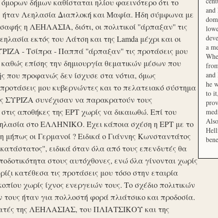
cent
μορων δήμων καθίσταται ηλίου φαεινότερο ότι το
and 
ση ήταν Λεηλασία Διαπλοκή και Μαφία. Ήδη σύμφωνα με
domi
αφής η ΛΕΗΛΑΣΙΑ, διότι, οι πολιτικοί ''άρπαξαν'' τις
lowe
deve
ηλασία εκτός του Λάτση και της Lamda μέχρι και οι
a me
ΙΖΑ - Τσίπρα - Παππά ''άρπαξαν'' τις προτάσεις μου
When
 καθώς επίσης την δημιουργία θεματικών μέσων που
from
ής που προφανώς δεν ίσχυσε στα νότια, όμως
and 
he w
προτάσεις μου κυβερνώντες και το πελατειακό σύστημα
to i
σης ΣΥΡΙΖΑ συνέχισαν να παρακρατούν τους
prov
ις αποθήκες της ΕΡΤ χωρίς να δικαιωθώ. Επί του
medi
Also
εηλασία στο ΕΛΛΗΝΙΚΟ. Έχει κάποια σχέση η ΕΡΤ με το
Hell
 μήπως οι Γερμανοί ? Ειδικά ο Γιάννης Κωνσταντάτος
bene
ικατάστατος'', ειδικά όταν όλα από τους επενδυτές θα
οδοτικότητα στους αυτόχθονες, ενώ όλα γίνονται χωρίς
ερίζι κατέθεσα τις προτάσεις μου τόσο στην εταιρία
οπίου χωρίς ίχνος ενεργειών τους. Το σχέδιο πολιτικών
ν τους ήταν για πολλοστή φορά πλιάτσικο και προδοσία.
ατές της ΛΕΗΛΑΣΙΑΣ, του ΠΛΙΑΤΣΙΚΟΥ και της