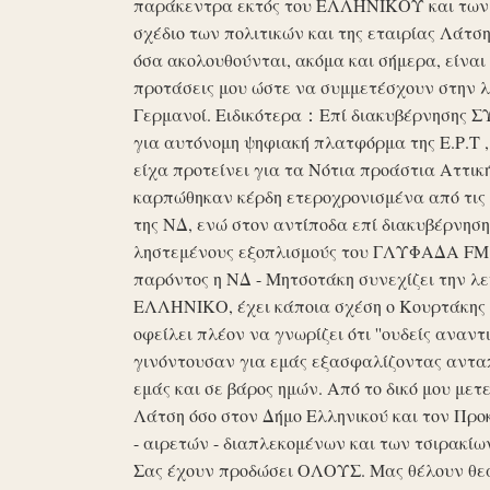
παράκεντρα εκτός του ΕΛΛΗΝΙΚΟΥ και των ό
σχέδιο των πολιτικών και της εταιρίας Λάτ
όσα ακολουθούνται, ακόμα και σήμερα, είναι σ
προτάσεις μου ώστε να συμμετέσχουν στην λε
Γερμανοί. Ειδικότερα：Επί διακυβέρνησης ΣΥΡ
για αυτόνομη ψηφιακή πλατφόρμα της Ε.Ρ.Τ ,
είχα προτείνει για τα Νότια προάστια Αττικ
καρπώθηκαν κέρδη ετεροχρονισμένα από τις 
της ΝΔ, ενώ στον αντίποδα επί διακυβέρνη
ληστεμένους εξοπλισμούς του ΓΛΥΦΑΔΑ FM στ
παρόντος η ΝΔ - Μητσοτάκη συνεχίζει την λ
ΕΛΛΗΝΙΚΟ, έχει κάποια σχέση ο Κουρτάκης η
οφείλει πλέον να γνωρίζει ότι ''ουδείς αναντ
γινόντουσαν για εμάς εξασφαλίζοντας ανταπ
εμάς και σε βάρος ημών. Από το δικό μου μετ
Λάτση όσο στον Δήμο Ελληνικού και τον Προκ
- αιρετών - διαπλεκομένων και των τσιρακίω
Σας έχουν προδώσει ΟΛΟΥΣ. Μας θέλουν θε