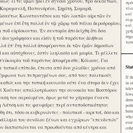
ίως· εἴ τις ὑμῶν ᾔδει ἐν ἀγνοία χρόνου, προ δεκαετιῶν,
πρό
 Καραμανλῆ, Παπανδρέου, Σημίτη, Σαμαρᾶ,
τίν
καί
 ὡσαύτως Κωνσταντάτου και τῶν λοιπῶν αἱρετῶν ἐν
συμ
ένων ἐπί ἔτη πολλά ἐν τῷ χῶρῳ τοῦ πάλαι ἀεροδρομίου,
καὶ
οι ποῦ εὑρίσκονται. Ἐν συντομία ἀπεδείχθη ὅτι ὅσα
χρή
δημ
υ ἀνεγράφησαν και εἰσίν ἡ τοῦ παρόντος ἀλήθεια
τοπ
λλά ἐπ' ἔτη πολλά ἀποφέρονται ἐκ τῶν ἐμῶν δημοσίων
και αὐτόχθονες, ἐστίν λεηλασία καὶ μαφία. Τι μέλλετε
π'εὐκαιρία τοῦ παρόντος ἀποφέρεσθε; Κόλασις. Για
Sta
ε τοπικό επίπεδο, έπειτα από δυο χιλιάδες χρόνια από
σύμφωνα των πεπραγμένων σας, από τους πολιτικούς
If t
 καθώς και την τοπική κοινωνία ούτε ένα άτομο δεν έχει
in o
tele
Επί Χούντας απαλλοτρίωσαν την συνοικία του Βοσπόρου
fewe
ταση του αερολιμένα, όμως μετά το χάρισμα έναντι
demo
η Λάτση και τις φανφάρες περί ανταποδοτικότητας
poli
huma
ότι, τόσο οι κυβερνώντες - πολιτικοί - αιρετοί, όσο και
who 
ράλληλα του συνόλου ξένων και εγχώριων ''επενδυτών''
ever
ν διαπιστώνεται να προωθούνται από κέντρα και
cohe