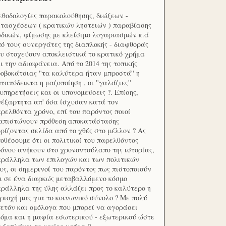
θοδολογίες παρακολούθησης, διώξεων -
τασχέσεων ( κρατικών ληστειών ) παραβίασης
δικών, φίμωσης με κλείσιμο λογαριασμών κ.ά
ό τους συνεργάτες της διαπλοκής - διαφθοράς
υ στοχεύουν αποκλειστικά το κρατικό χρήμα
ι την αδιαφάνεια. Από το 2014 της τοπικής
οβοκάτσιας ''τα καλύτερα ήταν μπροστά'' η
ταπόδεικτα η μαζοποίηση , οι ''γαλάζιες''
υπηρετήσεις και οι υπονομεύσεις ?. Επίσης,
έξαρτητα απ' όσα ίσχυσαν κατά τον
ρελθόντα χρόνο, επί του παρόντος ποιοί
ιαπιστώνουν πρόθεση αποκατάστασης
ρίζοντας σελίδα από το χθές στο μέλλον ? Ας
οθέσουμε ότι οι πολιτικοί του παρελθόντος
όνου ανήκουν στο χρονοντούλαπο της ιστορίας,
ράλληλα των επιλογών και των πολιτικών
υς, οι σημερινοί του παρόντος πως πιστοποιούν
ι σε ένα διαρκώς μεταβαλλόμενο κόσμο
ράλληλα της ύλης αλλάζει προς το καλύτερο η
ριοχή μας για το κοινωνικό σύνολο ? Με πολύ
ετόν και ομόλογα που μπορεί να αγοράσει
όμα και η μαφία εσωτερικού - εξωτερικού ώστε