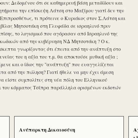
υν: Δεδομένου ότι σε καθημερινή βάση μεταδίδουν και
τήματα την επίσκεψη Λάτση στο Μαξίμου γιατί δεν την
πιπροσθέτως, τι πρότεινε ο Κυριάκος στον Σ.Λάτση και
ης βίλας Μητσοτάκη στη Γλυφάδα σε ισραηλινό πριν
ίσης, το λογισμικό που αγόρασαν από Ισραηλινό της
κωδικών από την κυβέρνηση ΝΔ Μητσοτάκη ? Ο κ.
σκεπτα γνωρίζοντας ότι έπειτα από την ανάπτυξη στο
ενείας του η αξία του τ.μ. θα αποκτούσε μυθική αξία ;
μενε και ο ίδιος την ''ανάπτυξη'' που ευαγγελίζεται
τα από την πώληση? Γιατί ήθελε να μην έχει άμεση
να είστε συμπολίτες στη νέα πόλη του Ελληνικού
ι του κόμματος Τσίπρα παράλληλα ορισμένων εκδοτών
Ανύπαρκτη Δικαιοσύνη
Α
-