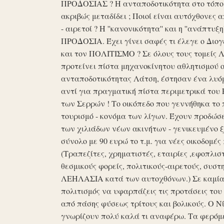
ΠΡΟΔΟΣΙΑΣ ? Η ανταποδοτικότητα στο τόπο μα
ακριβώς μεταδίδει ; Ποιοί είναι αυτόχθονες 
- αιρετοί ? Η ''κανονικότητα'' και η ''ανάπ
ΠΡΟΔΟΣΙΑ. Έχει γίνει σαφές τι έλεγε ο Διογέ
και τον ΠΟΛΙΤΙΣΜΟ ? Σε όλους τους τομείς 
προτείνει πίστα μηχανοκίνητου αθλητισμού ο
ανταποδοτικότητας Λάτση, έστησαν ένα λυόμε
αντί για πραγματική πίστα περιμετρικά του 
των Σερρών ! Το οικόπεδο που γεννήθηκα το 
τουρισμό - κονόμα των λίγων. Έχουν προδώσει 
των χιλιάδων νέων ακινήτων - γενικευμένο ξ
σύνολο με 90 ευρώ το τ.μ. για νέες οικοδομ
(Τραπεζίτες, χρηματιστές, εταιρίες ,εφοπλισ
θεσμικούς φορείς, πολιτικούς-αιρετούς, συστη
ΛΕΗΛΑΣΙΑ κατά των αυτοχθόνων.) Σε καμία 
πολιτισμός να υφαρπάζεις τις προτάσεις τ
από πάσης φύσεως τρίτους και βολικούς. Ο Ν
γνωρίζουν πολύ καλά τι αναφέρω. Τα φερόμε