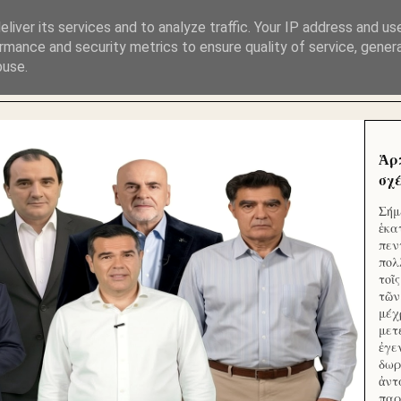
ΜΟΥ ΕΚΛΕΙΣΑΝ ΤΑ ΣΟΣΙΑΛ ΚΑΙ ΦΙΜΩΣΑΝ ΤΟ SITE. ΟΙ 
liver its services and to analyze traffic. Your IP address and us
rmance and security metrics to ensure quality of service, gene
buse.
 ΑΠΟ ΤΟ ΜΙΚΡΟΝ ΑΠΑΓΟΥΣΙ
Ἁρ
σχέ
Σήμ
ἑκα
πεν
πολ
τοῖ
τῶν
μέχ
μετ
ἐγε
δωρ
ἀντ
παρ