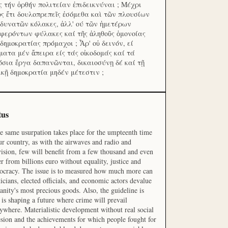
ς τήν ὀρθήν πολιτείαν ἐπιδεικνύναι ; Μέχρι
ος ἔτι δουλοπρεπεῖς ἐσόμεθα καὶ τῶν πλουσίων
 δυνατῶν κόλακες, ἀλλ' ού τῶν ἡμετέρων
φερόντων φύλακες καί τῆς ἀληθοῦς ὁμονοίας
 δημοκρατίας πρόμαχοι ; Ἆρ' οὐ δεινόν, εί
ματα μέν ἄπειρα είς τάς οἰκοδομάς καί τά
όσια ἔργα δαπανῶνται, δικαιοσύνῃ δέ καί τῇ
ικῇ δημοκρατία μηδέν μέτεστιν ;
tus
he same usurpation takes place for the umpteenth time
ur country, as with the airwaves and radio and
vision, few will benefit from a few thousand and even
r from billions euro without equality, justice and
cracy. The issue is to measured how much more can
ticians, elected officials, and economic actors devalue
nity's most precious goods. Also, the guideline is
is shaping a future where crime will prevail
ywhere. Materialistic development without real social
sion and the achievements for which people fought for