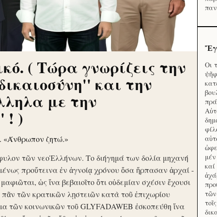
παν
Ἔγ
κό. ( Τώρα γνωρίζεις την
Οι 
ψῆφ
'δικαιοσύνη'' και την
κατ
βου
λληλα με την
πρά
Αὐτ
 ! )
δημ
φίλ
ν. «Άνθρωπον ζητώ.»
αὑτ
ὠφε
μέν
φυλον τῶν νεοἙλλήνων. Το διήγημά των δολία μηχανή
καί
μένως προὔτεινα ἐν ἀγνοίᾳ χρόνου ὅσα ἥρπασαν ἀρχαί -
ἀχά
ὶ μαφιῶται, ὡς ἵνα βεβαιοῖτο ὅτι οὐδεμίαν σχέσιν ἔχουσι
προ
το πᾶν τῶν κρατικῶν λῃστειῶν κατὰ τοῦ ἐπιχωρίου
τῶν
τοῖ
μα τῶν κοινωνικῶν τοῦ GLYFADAWEB ἐσκοπεύθη ἵνα
δικ