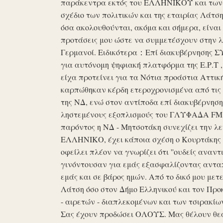
παράκεντρα εκτός του ΕΛΛΗΝΙΚΟΥ και των ό
σχέδιο των πολιτικών και της εταιρίας Λάτ
όσα ακολουθούνται, ακόμα και σήμερα, είναι σ
προτάσεις μου ώστε να συμμετέσχουν στην λε
Γερμανοί. Ειδικότερα：Επί διακυβέρνησης ΣΥΡ
για αυτόνομη ψηφιακή πλατφόρμα της Ε.Ρ.Τ ,
είχα προτείνει για τα Νότια προάστια Αττικ
καρπώθηκαν κέρδη ετεροχρονισμένα από τις 
της ΝΔ, ενώ στον αντίποδα επί διακυβέρνη
ληστεμένους εξοπλισμούς του ΓΛΥΦΑΔΑ FM στ
παρόντος η ΝΔ - Μητσοτάκη συνεχίζει την λ
ΕΛΛΗΝΙΚΟ, έχει κάποια σχέση ο Κουρτάκης η
οφείλει πλέον να γνωρίζει ότι ''ουδείς αναντ
γινόντουσαν για εμάς εξασφαλίζοντας ανταπ
εμάς και σε βάρος ημών. Από το δικό μου μετ
Λάτση όσο στον Δήμο Ελληνικού και τον Προκ
- αιρετών - διαπλεκομένων και των τσιρακίω
Σας έχουν προδώσει ΟΛΟΥΣ. Μας θέλουν θε