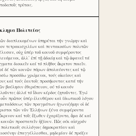
τοδαποῖς τρίτοις.
κλημα Πολιτείας
τῶν διαπλεκομένων ὑπηρέται τήν γνώμην καὶ
ον τετρακισχιλίων καὶ πεντακοσίων πολιτῶν
έλυσαν, οὐχ ὑπέρ τοῦ κοινοῦ συμφέροντος
λευόμενοι, ἀλλ᾽ ἐπί τῇ ἀδικίᾳ καὶ τῷ ἀφανεῖ τά
γματα διοικεῖν καί τό πλῆθος ἄκριτον ποιεῖν.
οί δέ τῶν κοινῶν πόρων ἀπολαύοντες καί τῷ
οσίω προσόδω χρώμενοι, τούς οἰκείους καὶ
ους καί τούς ἑαυτοῖς προσήκοντας κατά τήν
ῶν βούλησιν ἐθεράπευον, ού τό κοινόν
λοῦντες ἀλλά τό ἴδιον κέρδος ζητοῦντες. Ἐγώ
 οὖν πρῶτος ὑπέρ ἐλευθέρου καὶ ίδιωτικοῦ λόγου
 μεταδόσεως τῶν πραγμάτων ἠγωνιζόμην οἱ δέ
ριστοι τῶν νῦν Ἑλλήνων ξένα συμφέροντα
ὔκρινον καί τοῖς ἔξωθεν ἐχαρίζοντο, ἅμα δέ καί
 κοινῶν προστατεῖν ἠξίουν. Πῶς ούκ αἰσχρόν
ς πολιτικοῖς συλλόγοις δημοκρατίαν καὶ
αιοσύνην ἐπαγγέλλεσθαι, μηδεμίαν δέ πράξιν