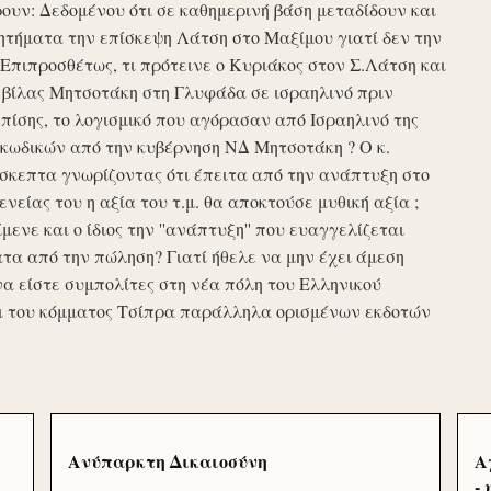
υν: Δεδομένου ότι σε καθημερινή βάση μεταδίδουν και
τήματα την επίσκεψη Λάτση στο Μαξίμου γιατί δεν την
πιπροσθέτως, τι πρότεινε ο Κυριάκος στον Σ.Λάτση και
ης βίλας Μητσοτάκη στη Γλυφάδα σε ισραηλινό πριν
ίσης, το λογισμικό που αγόρασαν από Ισραηλινό της
κωδικών από την κυβέρνηση ΝΔ Μητσοτάκη ? Ο κ.
σκεπτα γνωρίζοντας ότι έπειτα από την ανάπτυξη στο
ενείας του η αξία του τ.μ. θα αποκτούσε μυθική αξία ;
μενε και ο ίδιος την ''ανάπτυξη'' που ευαγγελίζεται
τα από την πώληση? Γιατί ήθελε να μην έχει άμεση
να είστε συμπολίτες στη νέα πόλη του Ελληνικού
ι του κόμματος Τσίπρα παράλληλα ορισμένων εκδοτών
Ανύπαρκτη Δικαιοσύνη
Α
-