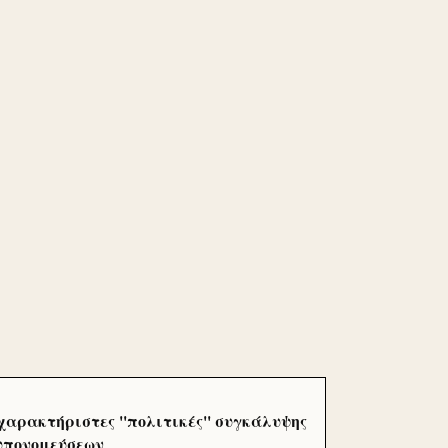
χαρακτήριστες ''πολιτικές'' συγκάλυψης
 υπονομεύσεων