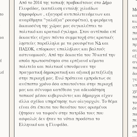
Από το 2014 της τοπικής προβοκάτσιας στο Δήμο
Γλυφάδας, (κατάλυση εντολής χιλιάδων
Με
το
ψηφοφόρων , εξαγορά αντιπολιτευόμενων και
κα
αναρίθμητα ''γαλάζια'' ρουσφέτια), η φερόμενη
κω
ς
δικαιοσύνη της χώρας μας συγκαλύπτει το
απ
πολιτικό και κρατικό έγκλημα. Στον αντίποδα επί
πο
ια
δεκαετίες είχαν πάντα συμμετοχή στις κρατικές
κα
ληστείες παράλληλα με τα ρουσφέτια ΝΔ και
πρ
ΠΑΣΟΚ, επίορκους υπαλλήλους και βαλτούς
αυ
αστυνομικούς. Από την δεκαετία του 70 κατά την
εξ
ά
οποία πρωτοστάτησα στα ερτζιανά κύματα
αν
πολιτεία και πολιτικοί υπονόμευαν την
πα
κά
πραγματική δημοκρατική και αξιακή μετεξέλιξη
δ
στην περιοχή μας. Ενώ πρότεινα εμπράκτως σε
γυ
ανύποπτο χρόνο όσα απαιτούνται στην περιοχή
υπ
μας και σύννομα κατέθεσα για αδειοδότηση
χρ
τοπικού μέσου κυβερνώντες και δήμαρχοι είχαν
πα
άλλα σχέδια υπηρέτησης των ολιγαρχών. Το θέμα
το
είναι ότι έπειτα του θανάτου τους ορισμένοι
ότ
ζήτησαν να ταφούν στην πατρίδα τους που
πα
ασφαλώς δεν ήταν τα νότια προάστια το
πε
Ελληνικό και η Γλυφάδα.
μπ
ακ