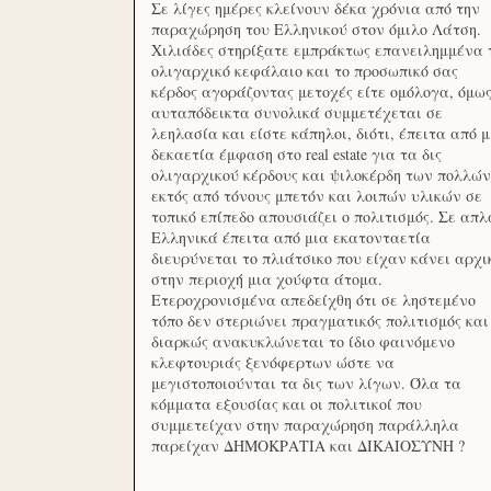
Σε λίγες ημέρες κλείνουν δέκα χρόνια από την
παραχώρηση του Ελληνικού στον όμιλο Λάτση.
Χιλιάδες στηρίξατε εμπράκτως επανειλημμένα 
ολιγαρχικό κεφάλαιο και το προσωπικό σας
κέρδος αγοράζοντας μετοχές είτε ομόλογα, όμω
αυταπόδεικτα συνολικά συμμετέχεται σε
λεηλασία και είστε κάπηλοι, διότι, έπειτα από μ
δεκαετία έμφαση στο real estate για τα δις
ολιγαρχικού κέρδους και ψιλοκέρδη των πολλών
εκτός από τόνους μπετόν και λοιπών υλικών σε
τοπικό επίπεδο απουσιάζει ο πολιτισμός. Σε απλ
Ελληνικά έπειτα από μια εκατονταετία
διευρύνεται το πλιάτσικο που είχαν κάνει αρχι
στην περιοχή μια χούφτα άτομα.
Ετεροχρονισμένα απεδείχθη ότι σε ληστεμένο
τόπο δεν στεριώνει πραγματικός πολιτισμός και
διαρκώς ανακυκλώνεται το ίδιο φαινόμενο
κλεφτουριάς ξενόφερτων ώστε να
μεγιστοποιούνται τα δις των λίγων. Όλα τα
κόμματα εξουσίας και οι πολιτικοί που
συμμετείχαν στην παραχώρηση παράλληλα
παρείχαν ΔΗΜΟΚΡΑΤΙΑ και ΔΙΚΑΙΟΣΥΝΗ ?