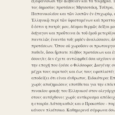
ἐξαφανίσωσι την ἀλήθειαν και τα τεκμήρια. Ἰδ
τας δημοσίας προτάσεις Μητσοτάκη, Τσίπρα,
Παπανικολάου και τῶν λοιπῶν ἐν ἐπιχωρίῳ,
Ἑλληνικῷ περί τῶν ὑφισταμένων καὶ πραττομ
ὅ ἐστιν η πατρίς μου, δέομαι θερμῶς δεῖξαι μ
διήγαγον και προὔτεινα ἐκ τοῦ ἐμοῦ μετερίζο
παντελῶς ἐναντία τοῖς μηδέν ἀναλώσασιν, ἀ
προτάσεων. Ὅπου οὐ χωροῦσιν οι πρωτουργοί 
παθεῖν, ὅσοι ἥρπατε πλῆθος προτάσεων και ἐ
όσους/ες δεν έχετε αντιληφθεί όσα ισχύουν σ
την εποχή που ζούσε ο Φιλόσοφος Διογένης 
μέχρι τους αιρετούς και έως τους εφοπλιστές
αποδείξει ότι είναι άνθρωπος. Ειδικότερα: 
χωρίς αποζημιώσεις υποτίθεται για την επέκ
πινακίου φακής του Ελληνικού στον ολιγάρχ
στους αυτόχθονες χωρίς αντίκρυσμα απέδειχθη 
η εταιρία Λάτση καθώς και ο Προκοπίου - πα
κάνουν πλιάτσικο. Καθημερινά σύμφωνα όσω