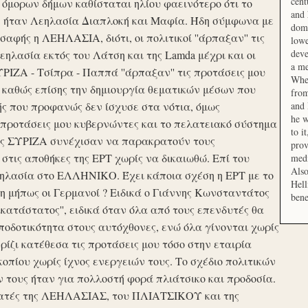
cent
μορων δήμων καθίσταται ηλίου φαεινότερο ότι το
and 
ση ήταν Λεηλασία Διαπλοκή και Μαφία. Ήδη σύμφωνα με
domi
αφής η ΛΕΗΛΑΣΙΑ, διότι, οι πολιτικοί ''άρπαξαν'' τις
lowe
deve
ηλασία εκτός του Λάτση και της Lamda μέχρι και οι
a me
ΙΖΑ - Τσίπρα - Παππά ''άρπαξαν'' τις προτάσεις μου
When
 καθώς επίσης την δημιουργία θεματικών μέσων που
from
ής που προφανώς δεν ίσχυσε στα νότια, όμως
and 
he w
προτάσεις μου κυβερνώντες και το πελατειακό σύστημα
to i
σης ΣΥΡΙΖΑ συνέχισαν να παρακρατούν τους
prov
ις αποθήκες της ΕΡΤ χωρίς να δικαιωθώ. Επί του
medi
Also
εηλασία στο ΕΛΛΗΝΙΚΟ. Έχει κάποια σχέση η ΕΡΤ με το
Hell
 μήπως οι Γερμανοί ? Ειδικά ο Γιάννης Κωνσταντάτος
bene
ικατάστατος'', ειδικά όταν όλα από τους επενδυτές θα
οδοτικότητα στους αυτόχθονες, ενώ όλα γίνονται χωρίς
ερίζι κατέθεσα τις προτάσεις μου τόσο στην εταιρία
οπίου χωρίς ίχνος ενεργειών τους. Το σχέδιο πολιτικών
ν τους ήταν για πολλοστή φορά πλιάτσικο και προδοσία.
ατές της ΛΕΗΛΑΣΙΑΣ, του ΠΛΙΑΤΣΙΚΟΥ και της