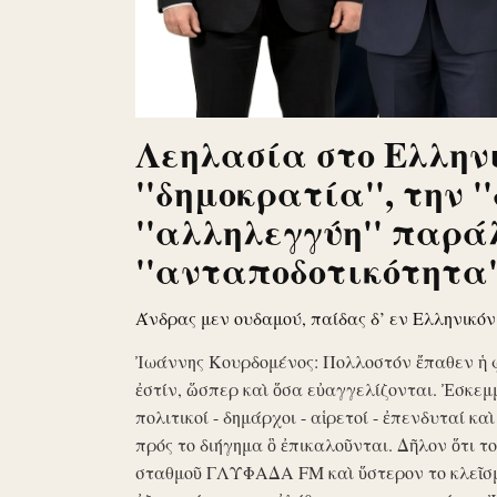
Λεηλασία στο Ελληνι
''δημοκρατία'', την '
''αλληλεγγύη'' παρά
''ανταποδοτικότητα''
Άνδρας μεν ουδαμού, παίδας δ’ εν Ελληνικό
Ἰωάννης Κουρδομένος: Πολλοστόν ἔπαθεν ἡ 
ἐστίν, ὥσπερ καὶ ὅσα εὐαγγελίζονται. Ἐσκεμ
πολιτικοί - δημάρχοι - αἱρετοί - ἐπενδυταί κα
πρός το διήγημα ὃ ἐπικαλοῦνται. Δῆλον ὅτι 
σταθμοῦ ΓΛΥΦΑΔΑ FM καὶ ὕστερον το κλεῖσ