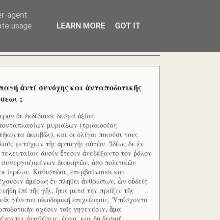
ΧΙΛΙΑΔΕΣ ΜΙΚΡΟΕΠΕΝΔΥΤΕΣ ΕΠΕΝΔΥΣΑΤΕ ΓΙΑ
er-agent
rate usage
LEARN MORE
GOT IT
παγή ἀντί συνόχης και ἀνταποδοτικῆς
σεως ;
ερον δε ἐκδίδουσι δεσμά ἀξίας
τονταπλασίων μυριάδων (τριακοσίας
τήκοντα ἀκριβῶς), και οι ὀλίγοι ποιούσι τους
λούς μετύχειν τῆς ἁρπαγῆς αὐτῶν. Ἰδίως δε ἐν
ς τελευταίοις δυσίν ἔτεσιν ἀνεδέξαντο τον ῥόλον
 συνεργαζομένων διοικητῶν, ἀπο πολιτικῶν
ρι ἱερέων. Καθιστῶσι, ἐπεμβαίνουσι και
έχουσιν ἀμέσως ἐν πλήθει ἀνθρώπων, ὧν οὐδείς
ννήθη ἐπί τῆς γῆς, ἥτις μετά την πράξιν τῆς
εᾶς γίνεται οἰκοδομική ἐπιχείρησις. Ὑπέσχοντο
αποδοτικήν σχέσιν τοῖς γηγενέσιν, ἅμα
έχοντες ἀναθέσεις, ἔργα, και δη δεσμά