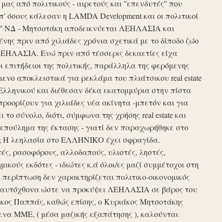
ς από πολιτικούς - αιρετούς και ''επενδυτές'' που
απ' όσους κάλεσαν η LAMDA Development και οι πολιτικοί
τυξη'' ΝΔ - Μητσοτάκη αποδεικνύεται ΛΕΗΛΑΣΙΑ και
νης πριν από χιλιάδες χρόνια σχετικά με το δίποδο ζώο
ΛΕΗΛΑΣΙΑ. Ενώ πριν από τέσσερις δεκαετίες είχα
ι επιτήδειοι της πολιτικής, παράλληλα της φερόμενης
νο αποκλειστικά για ρεκλάμα του πλιάτσικου real estate
Ελληνικού και διέθεσαν δέκα εκατομμύρια στην πίστα
προορίζουν για χιλιάδες νέα ακίνητα -μπετόν και για
το σύνολο, διότι, σύμφωνα της χρήσης real estate και
επούλημα της έκτασης - γιατί δεν παραχωρήθηκε στο
ές ; Η λεηλασία στο ΕΛΛΗΝΙΚΟ έχει σφραγίδα.
τές, ρασοφόρους, αλλοδαπούς, υλιστές, ληστές,
μικούς εκδότες - ιδιώτες κ.ά όλοι/ες μαζί συμμέτοχοι στη
περίπτωση δεν χαρακτηρίζεται πολιτικο-οικονομικός
ου αυτόχθονα ώστε να προκύψει ΛΕΗΛΑΣΙΑ σε βάρος του
ίκος Παππάς, καθώς επίσης, ο Κυριάκος Μητσοτάκης
να ΜΜΕ, ( μέσα μαζικής εξαπάτησης ), καλούνται