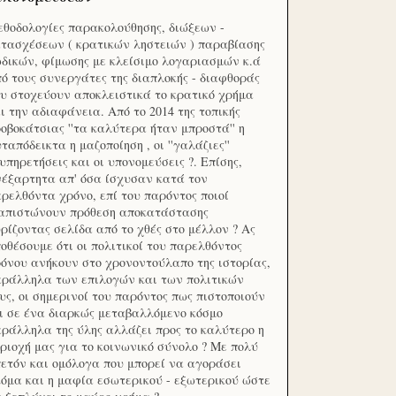
θοδολογίες παρακολούθησης, διώξεων -
τασχέσεων ( κρατικών ληστειών ) παραβίασης
δικών, φίμωσης με κλείσιμο λογαριασμών κ.ά
ό τους συνεργάτες της διαπλοκής - διαφθοράς
υ στοχεύουν αποκλειστικά το κρατικό χρήμα
ι την αδιαφάνεια. Από το 2014 της τοπικής
οβοκάτσιας ''τα καλύτερα ήταν μπροστά'' η
ταπόδεικτα η μαζοποίηση , οι ''γαλάζιες''
υπηρετήσεις και οι υπονομεύσεις ?. Επίσης,
έξαρτητα απ' όσα ίσχυσαν κατά τον
ρελθόντα χρόνο, επί του παρόντος ποιοί
ιαπιστώνουν πρόθεση αποκατάστασης
ρίζοντας σελίδα από το χθές στο μέλλον ? Ας
οθέσουμε ότι οι πολιτικοί του παρελθόντος
όνου ανήκουν στο χρονοντούλαπο της ιστορίας,
ράλληλα των επιλογών και των πολιτικών
υς, οι σημερινοί του παρόντος πως πιστοποιούν
ι σε ένα διαρκώς μεταβαλλόμενο κόσμο
ράλληλα της ύλης αλλάζει προς το καλύτερο η
ριοχή μας για το κοινωνικό σύνολο ? Με πολύ
ετόν και ομόλογα που μπορεί να αγοράσει
όμα και η μαφία εσωτερικού - εξωτερικού ώστε