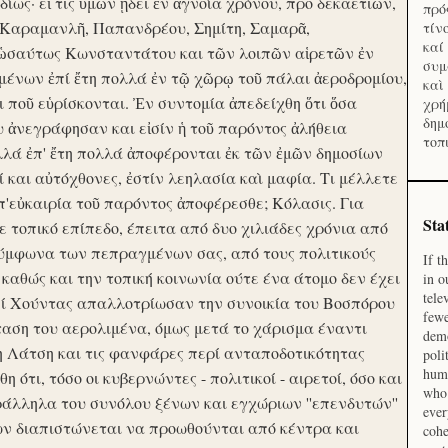
ίως· εἴ τις ὑμῶν ᾔδει ἐν ἀγνοία χρόνου, προ δεκαετιῶν,
πρό
 Καραμανλῆ, Παπανδρέου, Σημίτη, Σαμαρᾶ,
τίν
καί
 ὡσαύτως Κωνσταντάτου και τῶν λοιπῶν αἱρετῶν ἐν
συμ
ένων ἐπί ἔτη πολλά ἐν τῷ χῶρῳ τοῦ πάλαι ἀεροδρομίου,
καὶ
οι ποῦ εὑρίσκονται. Ἐν συντομία ἀπεδείχθη ὅτι ὅσα
χρή
δημ
υ ἀνεγράφησαν και εἰσίν ἡ τοῦ παρόντος ἀλήθεια
τοπ
λλά ἐπ' ἔτη πολλά ἀποφέρονται ἐκ τῶν ἐμῶν δημοσίων
και αὐτόχθονες, ἐστίν λεηλασία καὶ μαφία. Τι μέλλετε
π'εὐκαιρία τοῦ παρόντος ἀποφέρεσθε; Κόλασις. Για
Sta
ε τοπικό επίπεδο, έπειτα από δυο χιλιάδες χρόνια από
σύμφωνα των πεπραγμένων σας, από τους πολιτικούς
If t
 καθώς και την τοπική κοινωνία ούτε ένα άτομο δεν έχει
in o
tele
Επί Χούντας απαλλοτρίωσαν την συνοικία του Βοσπόρου
fewe
ταση του αερολιμένα, όμως μετά το χάρισμα έναντι
demo
η Λάτση και τις φανφάρες περί ανταποδοτικότητας
poli
huma
ότι, τόσο οι κυβερνώντες - πολιτικοί - αιρετοί, όσο και
who 
ράλληλα του συνόλου ξένων και εγχώριων ''επενδυτών''
ever
ν διαπιστώνεται να προωθούνται από κέντρα και
cohe