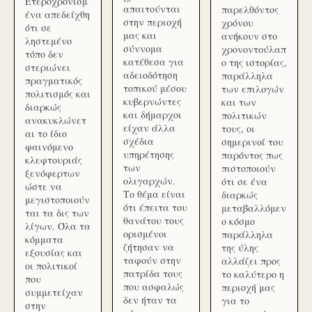
Ετεροχρονισμ
απαιτούνται
παρελθόντος
ένα απεδείχθη
στην περιοχή
χρόνου
ότι σε
μας και
ανήκουν στο
ληστεμένο
σύννομα
χρονοντούλαπ
τόπο δεν
κατέθεσα για
ο της ιστορίας,
στεριώνει
αδειοδότηση
παράλληλα
πραγματικός
τοπικού μέσου
των επιλογών
πολιτισμός και
κυβερνώντες
και των
διαρκώς
και δήμαρχοι
πολιτικών
ανακυκλώνετ
είχαν άλλα
τους, οι
αι το ίδιο
σχέδια
σημερινοί του
φαινόμενο
υπηρέτησης
παρόντος πως
κλεφτουριάς
των
πιστοποιούν
ξενόφερτων
ολιγαρχών.
ότι σε ένα
ώστε να
Το θέμα είναι
διαρκώς
μεγιστοποιούν
ότι έπειτα του
μεταβαλλόμεν
ται τα δις των
θανάτου τους
ο κόσμο
λίγων. Όλα τα
ορισμένοι
παράλληλα
κόμματα
ζήτησαν να
της ύλης
εξουσίας και
ταφούν στην
αλλάζει προς
οι πολιτικοί
πατρίδα τους
το καλύτερο η
που
που ασφαλώς
περιοχή μας
συμμετείχαν
δεν ήταν τα
για το
στην