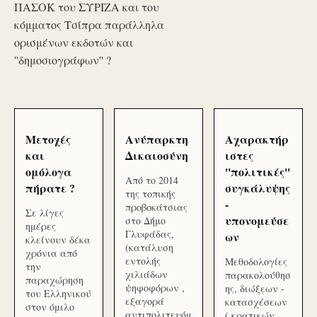
ΠΑΣΟΚ του ΣΥΡΙΖΑ και του
κόμματος Τσίπρα παράλληλα
ορισμένων εκδοτών και
''δημοσιογράφων'' ?
Μετοχές
Ανύπαρκτη
Αχαρακτήρ
και
Δικαιοσύνη
ιστες
ομόλογα
''πολιτικές''
Από το 2014
πήρατε ?
συγκάλυψης
της τοπικής
-
προβοκάτσιας
Σε λίγες
υπονομεύσε
στο Δήμο
ημέρες
Γλυφάδας,
ων
κλείνουν δέκα
(κατάλυση
χρόνια από
εντολής
Μεθοδολογίες
την
χιλιάδων
παρακολούθησ
παραχώρηση
ψηφοφόρων ,
ης, διώξεων -
του Ελληνικού
εξαγορά
κατασχέσεων
στον όμιλο
αντιπολιτευόμ
( κρατικών