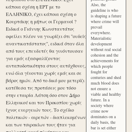
Also, the
κάποια σχέση η ΕΡΤ με το
guideline is who
ΕΛΛΗΝΙΚΟ, έχει κάποια σχέση ο
is shaping a future
Κουρτάκης η μήπως οι Γερμανοί ?
where crime will
prevail
Ειδικά ο Γιάννης Κωνσταντάτος
everywhere.
οφείλει πλέον να γνωρίζει ότι ''ουδείς
Materialistic
αναντικατάστατος'', ειδικά όταν όλα
development
without real social
από τους επενδυτές θα γινόντουσαν
cohesion and the
για εμάς εξασφαλίζοντας
achievements for
ανταποδοτικότητα στους αυτόχθονες,
which people
fought for
ενώ όλα γίνονται χωρίς εμάς και σε
centuries and shed
βάρος ημών. Από το δικό μου μετερίζι
much blood does
κατέθεσα τις προτάσεις μου τόσο
not ensure a
viable and healthy
στην εταιρία Λάτση όσο στον Δήμο
future. In a
Ελληνικού και τον Προκοπίου χωρίς
society where
ίχνος ενεργειών τους. Το σχέδιο
crime now
dominates on a
πολιτικών - αιρετών - διαπλεκομένων
daily basis, the
και των τσιρακίων τους ήταν για
bar is set either
πολλοστή φορά πλιάτσικο και