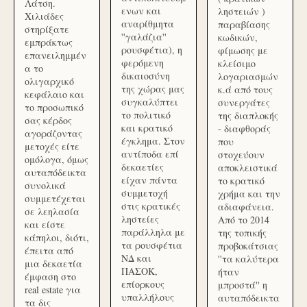
Λάτση.
ενων και
ληστειών )
Χιλιάδες
αναρίθμητα
παραβίασης
στηρίξατε
''γαλάζια''
κωδικών,
εμπράκτως
ρουσφέτια), η
φίμωσης με
επανειλημμέν
φερόμενη
κλείσιμο
α το
δικαιοσύνη
λογαριασμών
ολιγαρχικό
της χώρας μας
κ.ά από τους
κεφάλαιο και
συγκαλύπτει
συνεργάτες
το προσωπικό
το πολιτικό
της διαπλοκής
σας κέρδος
και κρατικό
- διαφθοράς
αγοράζοντας
έγκλημα. Στον
που
μετοχές είτε
αντίποδα επί
στοχεύουν
ομόλογα, όμως
δεκαετίες
αποκλειστικά
αυταπόδεικτα
είχαν πάντα
το κρατικό
συνολικά
συμμετοχή
χρήμα και την
συμμετέχεται
στις κρατικές
αδιαφάνεια.
σε λεηλασία
ληστείες
Από το 2014
και είστε
παράλληλα με
της τοπικής
κάπηλοι, διότι,
τα ρουσφέτια
προβοκάτσιας
έπειτα από
ΝΔ και
''τα καλύτερα
μια δεκαετία
ΠΑΣΟΚ,
ήταν
έμφαση στο
επίορκους
μπροστά'' η
real estate για
υπαλλήλους
αυταπόδεικτα
τα δις