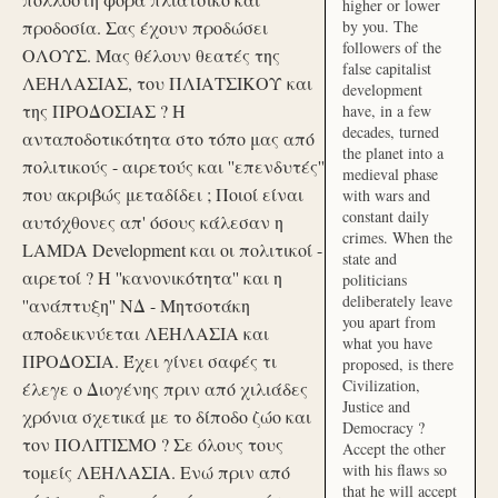
higher or lower
προδοσία. Σας έχουν προδώσει
by you. The
followers of the
ΟΛΟΥΣ. Μας θέλουν θεατές της
false capitalist
ΛΕΗΛΑΣΙΑΣ, του ΠΛΙΑΤΣΙΚΟΥ και
development
της ΠΡΟΔΟΣΙΑΣ ? Η
have, in a few
decades, turned
ανταποδοτικότητα στο τόπο μας από
the planet into a
πολιτικούς - αιρετούς και ''επενδυτές''
medieval phase
που ακριβώς μεταδίδει ; Ποιοί είναι
with wars and
constant daily
αυτόχθονες απ' όσους κάλεσαν η
crimes. When the
LAMDA Development και οι πολιτικοί -
state and
αιρετοί ? Η ''κανονικότητα'' και η
politicians
deliberately leave
''ανάπτυξη'' ΝΔ - Μητσοτάκη
you apart from
αποδεικνύεται ΛΕΗΛΑΣΙΑ και
what you have
ΠΡΟΔΟΣΙΑ. Έχει γίνει σαφές τι
proposed, is there
Civilization,
έλεγε ο Διογένης πριν από χιλιάδες
Justice and
χρόνια σχετικά με το δίποδο ζώο και
Democracy ?
τον ΠΟΛΙΤΙΣΜΟ ? Σε όλους τους
Accept the other
with his flaws so
τομείς ΛΕΗΛΑΣΙΑ. Ενώ πριν από
that he will accept