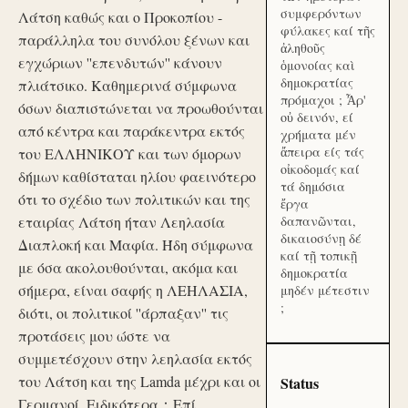
συμφερόντων
Λάτση καθώς και ο Προκοπίου -
φύλακες καί τῆς
παράλληλα του συνόλου ξένων και
ἀληθοῦς
εγχώριων ''επενδυτών'' κάνουν
ὁμονοίας καὶ
δημοκρατίας
πλιάτσικο. Καθημερινά σύμφωνα
πρόμαχοι ; Ἆρ'
όσων διαπιστώνεται να προωθούνται
οὐ δεινόν, εί
από κέντρα και παράκεντρα εκτός
χρήματα μέν
ἄπειρα είς τάς
του ΕΛΛΗΝΙΚΟΥ και των όμορων
οἰκοδομάς καί
δήμων καθίσταται ηλίου φαεινότερο
τά δημόσια
ότι το σχέδιο των πολιτικών και της
ἔργα
εταιρίας Λάτση ήταν Λεηλασία
δαπανῶνται,
δικαιοσύνῃ δέ
Διαπλοκή και Μαφία. Ήδη σύμφωνα
καί τῇ τοπικῇ
με όσα ακολουθούνται, ακόμα και
δημοκρατία
σήμερα, είναι σαφής η ΛΕΗΛΑΣΙΑ,
μηδέν μέτεστιν
;
διότι, οι πολιτικοί ''άρπαξαν'' τις
προτάσεις μου ώστε να
συμμετέσχουν στην λεηλασία εκτός
του Λάτση και της Lamda μέχρι και οι
Status
Γερμανοί. Ειδικότερα：Επί