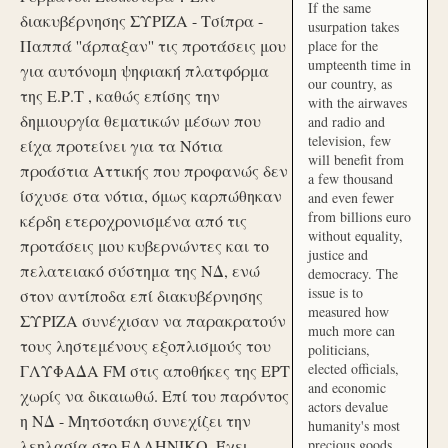
If the same
διακυβέρνησης ΣΥΡΙΖΑ - Τσίπρα -
usurpation takes
Παππά ''άρπαξαν'' τις προτάσεις μου
place for the
umpteenth time in
για αυτόνομη ψηφιακή πλατφόρμα
our country, as
της Ε.Ρ.Τ , καθώς επίσης την
with the airwaves
δημιουργία θεματικών μέσων που
and radio and
television, few
είχα προτείνει για τα Νότια
will benefit from
προάστια Αττικής που προφανώς δεν
a few thousand
ίσχυσε στα νότια, όμως καρπώθηκαν
and even fewer
from billions euro
κέρδη ετεροχρονισμένα από τις
without equality,
προτάσεις μου κυβερνώντες και το
justice and
πελατειακό σύστημα της ΝΔ, ενώ
democracy. The
issue is to
στον αντίποδα επί διακυβέρνησης
measured how
ΣΥΡΙΖΑ συνέχισαν να παρακρατούν
much more can
τους ληστεμένους εξοπλισμούς του
politicians,
elected officials,
ΓΛΥΦΑΔΑ FM στις αποθήκες της ΕΡΤ
and economic
χωρίς να δικαιωθώ. Επί του παρόντος
actors devalue
η ΝΔ - Μητσοτάκη συνεχίζει την
humanity's most
λεηλασία στο ΕΛΛΗΝΙΚΟ. Έχει
precious goods.