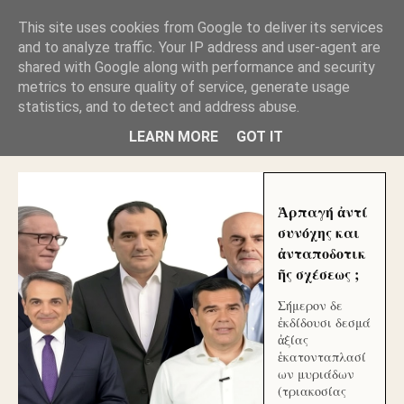
GLYFADAWEB: ΑΝΤΙ ΑΝΤΑΠΟΔΟΣΗΣ ΣΤΟΥΣ
This site uses cookies from Google to deliver its services
ΑΥΤΟΧΘΟΝΕΣ ΜΟΥ ΕΚΛΕΙΣΑΝ ΤΑ ΣΟΣΙΑΛ ΚΑΙ
and to analyze traffic. Your IP address and user-agent are
ΦΙΜΩΣΑΝ ΤΟ SITE. ΟΙ ΧΙΛΙΑΔΕΣ ΜΙΚΡΟΕΠΕΝΔΥΤΕΣ
ΕΠΕΝΔΥΣΑΤΕ ΓΙΑ ΛΕΗΛΑΣΙΑ ΚΑΙ ΕΓΚΛΗΜΑ ?
shared with Google along with performance and security
metrics to ensure quality of service, generate usage
statistics, and to detect and address abuse.
ΓΛΥΦΑΔΑ WEB |ΟΙ ΜΕΓΑΛΟΙ ΚΛΕΠΤΑΙ ΑΠΟ ΤΟ
ΜΙΚΡΟΝ ΑΠΑΓΟΥΣΙ
LEARN MORE
GOT IT
Ἁρπαγή ἀντί
συνόχης και
ἀνταποδοτικ
ῆς σχέσεως ;
Σήμερον δε
ἐκδίδουσι δεσμά
ἀξίας
ἑκατονταπλασί
ων μυριάδων
(τριακοσίας