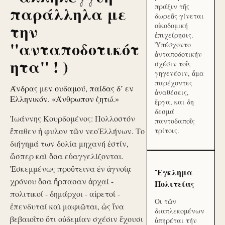
πράξιν τῆς
παράλληλα με
δωρεᾶς γίνεται
την
οἰκοδομική
ἐπιχείρησις.
''ανταποδοτικότ
Ὑπέσχοντο
ἀνταποδοτικήν
ητα'' ! )
σχέσιν τοῖς
γηγενέσιν, ἅμα
παρέχοντες
Άνδρας μεν ουδαμού, παίδας δ’ εν
ἀναθέσεις,
Ελληνικόν. «Άνθρωπον ζητώ.»
ἔργα, και δη
δεσμά
Ἰωάννης Κουρδομένος: Πολλοστόν
παντοδαποῖς
ἔπαθεν ἡ φυλον τῶν νεοἙλλήνων. Το
τρίτοις.
διήγημά των δολία μηχανή ἐστίν,
ὥσπερ καὶ ὅσα εὐαγγελίζονται.
Ἐσκεμμένως προὔτεινα ἐν ἀγνοίᾳ
Ἔγκλημα
χρόνου ὅσα ἥρπασαν ἀρχαί -
Πολιτείας
πολιτικοί - δημάρχοι - αἱρετοί -
Οι τῶν
ἐπενδυταί καὶ μαφιῶται, ὡς ἵνα
διαπλεκομένων
βεβαιοῖτο ὅτι οὐδεμίαν σχέσιν ἔχουσι
ὑπηρέται τήν