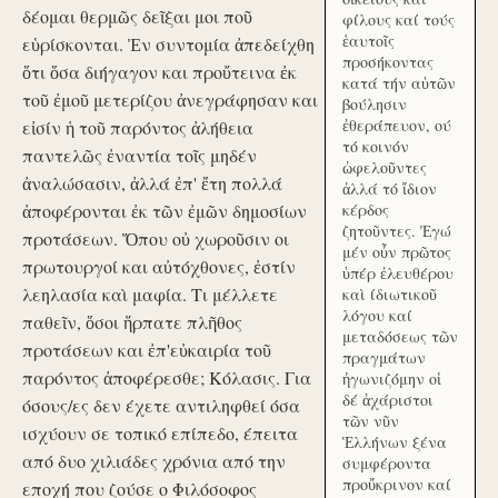
δέομαι θερμῶς δεῖξαι μοι ποῦ
φίλους καί τούς
ἑαυτοῖς
εὑρίσκονται. Ἐν συντομία ἀπεδείχθη
προσήκοντας
ὅτι ὅσα διήγαγον και προὔτεινα ἐκ
κατά τήν αὑτῶν
τοῦ ἐμοῦ μετερίζου ἀνεγράφησαν και
βούλησιν
ἐθεράπευον, ού
εἰσίν ἡ τοῦ παρόντος ἀλήθεια
τό κοινόν
παντελῶς ἐναντία τοῖς μηδέν
ὠφελοῦντες
ἀναλώσασιν, ἀλλά ἐπ' ἔτη πολλά
ἀλλά τό ἴδιον
ἀποφέρονται ἐκ τῶν ἐμῶν δημοσίων
κέρδος
ζητοῦντες. Ἐγώ
προτάσεων. Ὅπου οὐ χωροῦσιν οι
μέν οὖν πρῶτος
πρωτουργοί και αὐτόχθονες, ἐστίν
ὑπέρ ἐλευθέρου
λεηλασία καὶ μαφία. Τι μέλλετε
καὶ ίδιωτικοῦ
λόγου καί
παθεῖν, ὅσοι ἥρπατε πλῆθος
μεταδόσεως τῶν
προτάσεων και ἐπ'εὐκαιρία τοῦ
πραγμάτων
παρόντος ἀποφέρεσθε; Κόλασις. Για
ἠγωνιζόμην οἱ
δέ ἀχάριστοι
όσους/ες δεν έχετε αντιληφθεί όσα
τῶν νῦν
ισχύουν σε τοπικό επίπεδο, έπειτα
Ἑλλήνων ξένα
από δυο χιλιάδες χρόνια από την
συμφέροντα
προὔκρινον καί
εποχή που ζούσε ο Φιλόσοφος