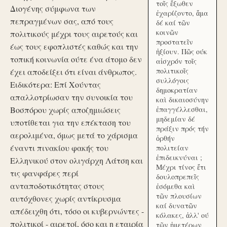
τοῖς ἔξωθεν
Διογένης σύμφωνα των
ἐχαρίζοντο, ἅμα
πεπραγμένων σας, από τους
δέ καί τῶν
κοινῶν
πολιτικούς μέχρι τους αιρετούς και
προστατεῖν
έως τους εφοπλιστές καθώς και την
ἠξίουν. Πῶς ούκ
τοπική κοινωνία ούτε ένα άτομο δεν
αἰσχρόν τοῖς
πολιτικοῖς
έχει αποδείξει ότι είναι άνθρωπος.
συλλόγοις
Ειδικότερα: Επί Χούντας
δημοκρατίαν
απαλλοτρίωσαν την συνοικία του
καὶ δικαιοσύνην
Βοσπόρου χωρίς αποζημιώσεις
ἐπαγγέλλεσθαι,
μηδεμίαν δέ
υποτίθεται για την επέκταση του
πράξιν πρός τήν
αερολιμένα, όμως μετά το χάρισμα
ὀρθήν
έναντι πινακίου φακής του
πολιτείαν
ἐπιδεικνύναι ;
Ελληνικού στον ολιγάρχη Λάτση και
Μέχρι τίνος ἔτι
τις φανφάρες περί
δουλοπρεπεῖς
ανταποδοτικότητας στους
ἐσόμεθα καὶ
τῶν πλουσίων
αυτόχθονες χωρίς αντίκρυσμα
καί δυνατῶν
απέδειχθη ότι, τόσο οι κυβερνώντες -
κόλακες, ἀλλ' ού
πολιτικοί - αιρετοί, όσο και η εταιρία
τῶν ἡμετέρων