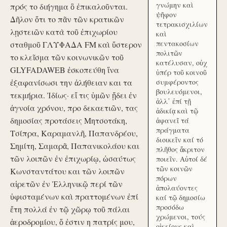
γνώμην καὶ
πρός το διήγημα ὃ ἐπικαλοῦνται.
ψῆφον
Δῆλον ὅτι το πᾶν τῶν κρατικῶν
τετρακισχιλίων
λῃστειῶν κατὰ τοῦ ἐπιχωρίου
καὶ
πεντακοσίων
σταθμοῦ ΓΛΥΦΑΔΑ FM καὶ ὕστερον
πολιτῶν
το κλεῖσμα τῶν κοινωνικῶν τοῦ
κατέλυσαν, οὐχ
GLYFADAWEB ἐσκοπεύθη ἵνα
ὑπέρ τοῦ κοινοῦ
ἐξαφανίσωσι την ἀλήθειαν και τα
συμφέροντος
βουλευόμενοι,
τεκμήρια. Ἰδίως· εἴ τις ὑμῶν ᾔδει ἐν
ἀλλ᾽ ἐπί τῇ
ἀγνοία χρόνου, προ δεκαετιῶν, τας
ἀδικίᾳ καὶ τῷ
δημοσίας προτάσεις Μητσοτάκη,
ἀφανεῖ τά
πράγματα
Τσίπρα, Καραμανλῆ, Παπανδρέου,
διοικεῖν καί τό
Σημίτη, Σαμαρᾶ, Παπανικολάου και
πλῆθος ἄκριτον
τῶν λοιπῶν ἐν ἐπιχωρίῳ, ὡσαύτως
ποιεῖν. Αὐτοί δέ
τῶν κοινῶν
Κωνσταντάτου και τῶν λοιπῶν
πόρων
αἱρετῶν ἐν Ἑλληνικῷ περί τῶν
ἀπολαύοντες
ὑφισταμένων καὶ πραττομένων ἐπί
καί τῷ δημοσίω
προσόδω
ἔτη πολλά ἐν τῷ χῶρῳ τοῦ πάλαι
χρώμενοι, τούς
ἀεροδρομίου, ὅ ἐστιν η πατρίς μου,
οἰκείους καὶ