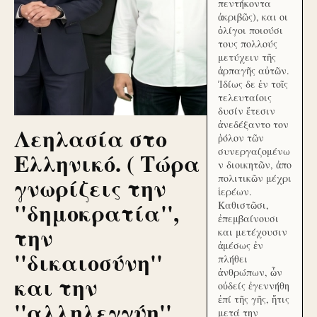
πεντήκοντα
ἀκριβῶς), και οι
ὀλίγοι ποιούσι
τους πολλούς
μετύχειν τῆς
ἁρπαγῆς αὐτῶν.
Ἰδίως δε ἐν τοῖς
τελευταίοις
δυσίν ἔτεσιν
ἀνεδέξαντο τον
Λεηλασία στο
ῥόλον τῶν
συνεργαζομένω
Ελληνικό. ( Τώρα
ν διοικητῶν, ἀπο
γνωρίζεις την
πολιτικῶν μέχρι
ἱερέων.
''δημοκρατία'',
Καθιστῶσι,
ἐπεμβαίνουσι
την
και μετέχουσιν
ἀμέσως ἐν
''δικαιοσύνη''
πλήθει
ἀνθρώπων, ὧν
και την
οὐδείς ἐγεννήθη
ἐπί τῆς γῆς, ἥτις
''αλληλεγγύη''
μετά την