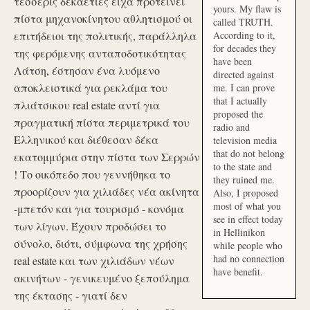
τέσσερις δεκαετίες είχα προτείνει
yours. My flaw is
πίστα μηχανοκίνητου αθλητισμού οι
called TRUTH.
επιτήδειοι της πολιτικής, παράλληλα
According to it,
for decades they
της φερόμενης ανταποδοτικότητας
have been
Λάτση, έστησαν ένα λυόμενο
directed against
αποκλειστικά για ρεκλάμα του
me. I can prove
that I actually
πλιάτσικου real estate αντί για
proposed the
πραγματική πίστα περιμετρικά του
radio and
Ελληνικού και διέθεσαν δέκα
television media
that do not belong
εκατομμύρια στην πίστα των Σερρών
to the state and
! Το οικόπεδο που γεννήθηκα το
they ruined me.
προορίζουν για χιλιάδες νέα ακίνητα
Also, I proposed
most of what you
-μπετόν και για τουρισμό - κονόμα
see in effect today
των λίγων. Έχουν προδώσει το
in Hellinikon
σύνολο, διότι, σύμφωνα της χρήσης
while people who
had no connection
real estate και των χιλιάδων νέων
have benefit.
ακινήτων - γενικευμένο ξεπούλημα
της έκτασης - γιατί δεν