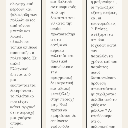
και βαλτούς
η μαζοποίηση ,
ολιγαρχικού
αστυνομικούς.
οι ''γαλάζιες''
κέρδους και
Από την
εξυπηρετήσεις
ψιλοκέρδη των
δεκαετία του
και οι
πολλών εκτός
70 κατά την
υπονομεύσεις
από τόνους
οποία
?. Επίσης,
μπετόν και
πρωτοστάτησ
ανέξαρτητα
λοιπών
α στα
απ' όσα
υλικών σε
ερτζιανά
ίσχυσαν κατά
τοπικό επίπεδο
κύματα
τον
απουσιάζει ο
πολιτεία και
παρελθόντα
πολιτισμός. Σε
πολιτικοί
χρόνο, επί του
απλά
υπονόμευαν
παρόντος
Ελληνικά
την
ποιοί
έπειτα από
πραγματική
διαπιστώνουν
μια
δημοκρατική
πρόθεση
εκατονταετία
και αξιακή
αποκατάστασ
διευρύνεται
μετεξέλιξη
ης γυρίζοντας
το πλιάτσικο
στην περιοχή
σελίδα από το
που είχαν
μας. Ενώ
χθές στο
κάνει αρχικά
πρότεινα
μέλλον ? Ας
στην περιοχή
εμπράκτως σε
υποθέσουμε
μια χούφτα
ανύποπτο
ότι οι
άτομα.
χρόνο όσα
πολιτικοί του