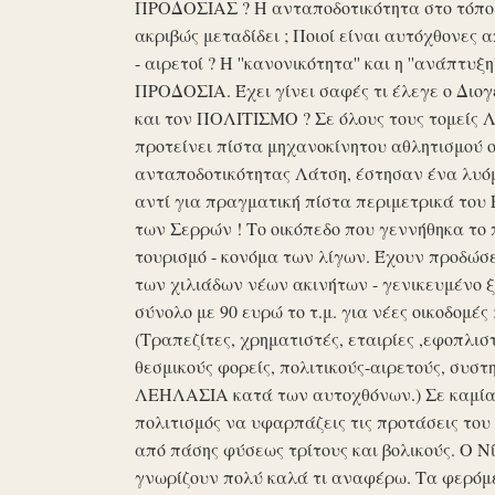
ΠΡΟΔΟΣΙΑΣ ? Η ανταποδοτικότητα στο τόπο μα
ακριβώς μεταδίδει ; Ποιοί είναι αυτόχθονες 
- αιρετοί ? Η ''κανονικότητα'' και η ''ανάπ
ΠΡΟΔΟΣΙΑ. Έχει γίνει σαφές τι έλεγε ο Διογέ
και τον ΠΟΛΙΤΙΣΜΟ ? Σε όλους τους τομείς 
προτείνει πίστα μηχανοκίνητου αθλητισμού ο
ανταποδοτικότητας Λάτση, έστησαν ένα λυόμε
αντί για πραγματική πίστα περιμετρικά του 
των Σερρών ! Το οικόπεδο που γεννήθηκα το 
τουρισμό - κονόμα των λίγων. Έχουν προδώσει 
των χιλιάδων νέων ακινήτων - γενικευμένο ξ
σύνολο με 90 ευρώ το τ.μ. για νέες οικοδομ
(Τραπεζίτες, χρηματιστές, εταιρίες ,εφοπλισ
θεσμικούς φορείς, πολιτικούς-αιρετούς, συστη
ΛΕΗΛΑΣΙΑ κατά των αυτοχθόνων.) Σε καμία 
πολιτισμός να υφαρπάζεις τις προτάσεις τ
από πάσης φύσεως τρίτους και βολικούς. Ο Ν
γνωρίζουν πολύ καλά τι αναφέρω. Τα φερόμε