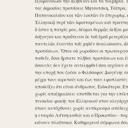
ἐξαφανίσωσι την ἀλήθειαν και τα τεκμήρια. Ἰδ
τας δημοσίας προτάσεις Μητσοτάκη, Τσίπρα,
Παπανικολάου και τῶν λοιπῶν ἐν ἐπιχωρίῳ,
Ἑλληνικῷ περί τῶν ὑφισταμένων καὶ πραττομ
ὅ ἐστιν η πατρίς μου, δέομαι θερμῶς δεῖξαι μ
διήγαγον και προὔτεινα ἐκ τοῦ ἐμοῦ μετερίζο
παντελῶς ἐναντία τοῖς μηδέν ἀναλώσασιν, ἀ
προτάσεων. Ὅπου οὐ χωροῦσιν οι πρωτουργοί 
παθεῖν, ὅσοι ἥρπατε πλῆθος προτάσεων και ἐ
όσους/ες δεν έχετε αντιληφθεί όσα ισχύουν σ
την εποχή που ζούσε ο Φιλόσοφος Διογένης 
μέχρι τους αιρετούς και έως τους εφοπλιστές
αποδείξει ότι είναι άνθρωπος. Ειδικότερα: 
χωρίς αποζημιώσεις υποτίθεται για την επέκ
πινακίου φακής του Ελληνικού στον ολιγάρχ
στους αυτόχθονες χωρίς αντίκρυσμα απέδειχθη 
η εταιρία Λάτση καθώς και ο Προκοπίου - πα
κάνουν πλιάτσικο. Καθημερινά σύμφωνα όσω