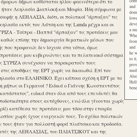
cent
μορων δήμων καθίσταται ηλίου φαεινότερο ότι το
and 
ση ήταν Λεηλασία Διαπλοκή και Μαφία. Ήδη σύμφωνα με
domi
αφής η ΛΕΗΛΑΣΙΑ, διότι, οι πολιτικοί ''άρπαξαν'' τις
lowe
deve
ηλασία εκτός του Λάτση και της Lamda μέχρι και οι
a me
ΙΖΑ - Τσίπρα - Παππά ''άρπαξαν'' τις προτάσεις μου
When
 καθώς επίσης την δημιουργία θεματικών μέσων που
from
ής που προφανώς δεν ίσχυσε στα νότια, όμως
and 
he w
προτάσεις μου κυβερνώντες και το πελατειακό σύστημα
to i
σης ΣΥΡΙΖΑ συνέχισαν να παρακρατούν τους
prov
ις αποθήκες της ΕΡΤ χωρίς να δικαιωθώ. Επί του
medi
Also
εηλασία στο ΕΛΛΗΝΙΚΟ. Έχει κάποια σχέση η ΕΡΤ με το
Hell
 μήπως οι Γερμανοί ? Ειδικά ο Γιάννης Κωνσταντάτος
bene
ικατάστατος'', ειδικά όταν όλα από τους επενδυτές θα
οδοτικότητα στους αυτόχθονες, ενώ όλα γίνονται χωρίς
ερίζι κατέθεσα τις προτάσεις μου τόσο στην εταιρία
οπίου χωρίς ίχνος ενεργειών τους. Το σχέδιο πολιτικών
ν τους ήταν για πολλοστή φορά πλιάτσικο και προδοσία.
ατές της ΛΕΗΛΑΣΙΑΣ, του ΠΛΙΑΤΣΙΚΟΥ και της