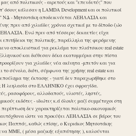
ς από πολιτικούς - αιρετούς και ''επενδυτές'' που
απ' όσους κάλεσαν η LAMDA Development και οι πολιτικοί
τυξη'' ΝΔ - Μητσοτάκη αποδεικνύεται ΛΕΗΛΑΣΙΑ και
νης πριν από χιλιάδες χρόνια σχετικά με το δίποδο ζώο
ΛΕΗΛΑΣΙΑ. Ενώ πριν από τέσσερις δεκαετίες είχα
ι επιτήδειοι της πολιτικής, παράλληλα της φερόμενης
νο αποκλειστικά για ρεκλάμα του πλιάτσικου real estate
Ελληνικού και διέθεσαν δέκα εκατομμύρια στην πίστα
προορίζουν για χιλιάδες νέα ακίνητα -μπετόν και για
το σύνολο, διότι, σύμφωνα της χρήσης real estate και
επούλημα της έκτασης - γιατί δεν παραχωρήθηκε στο
ές ; Η λεηλασία στο ΕΛΛΗΝΙΚΟ έχει σφραγίδα.
τές, ρασοφόρους, αλλοδαπούς, υλιστές, ληστές,
μικούς εκδότες - ιδιώτες κ.ά όλοι/ες μαζί συμμέτοχοι στη
περίπτωση δεν χαρακτηρίζεται πολιτικο-οικονομικός
ου αυτόχθονα ώστε να προκύψει ΛΕΗΛΑΣΙΑ σε βάρος του
ίκος Παππάς, καθώς επίσης, ο Κυριάκος Μητσοτάκης
να ΜΜΕ, ( μέσα μαζικής εξαπάτησης ), καλούνται