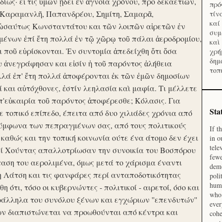
ίως· εἴ τις ὑμῶν ᾔδει ἐν ἀγνοία χρόνου, προ δεκαετιῶν,
πρό
 Καραμανλῆ, Παπανδρέου, Σημίτη, Σαμαρᾶ,
τίν
καί
 ὡσαύτως Κωνσταντάτου και τῶν λοιπῶν αἱρετῶν ἐν
συμ
ένων ἐπί ἔτη πολλά ἐν τῷ χῶρῳ τοῦ πάλαι ἀεροδρομίου,
καὶ
οι ποῦ εὑρίσκονται. Ἐν συντομία ἀπεδείχθη ὅτι ὅσα
χρή
δημ
υ ἀνεγράφησαν και εἰσίν ἡ τοῦ παρόντος ἀλήθεια
τοπ
λλά ἐπ' ἔτη πολλά ἀποφέρονται ἐκ τῶν ἐμῶν δημοσίων
και αὐτόχθονες, ἐστίν λεηλασία καὶ μαφία. Τι μέλλετε
π'εὐκαιρία τοῦ παρόντος ἀποφέρεσθε; Κόλασις. Για
Sta
ε τοπικό επίπεδο, έπειτα από δυο χιλιάδες χρόνια από
σύμφωνα των πεπραγμένων σας, από τους πολιτικούς
If t
 καθώς και την τοπική κοινωνία ούτε ένα άτομο δεν έχει
in o
tele
Επί Χούντας απαλλοτρίωσαν την συνοικία του Βοσπόρου
fewe
ταση του αερολιμένα, όμως μετά το χάρισμα έναντι
demo
η Λάτση και τις φανφάρες περί ανταποδοτικότητας
poli
huma
ότι, τόσο οι κυβερνώντες - πολιτικοί - αιρετοί, όσο και
who 
ράλληλα του συνόλου ξένων και εγχώριων ''επενδυτών''
ever
ν διαπιστώνεται να προωθούνται από κέντρα και
cohe