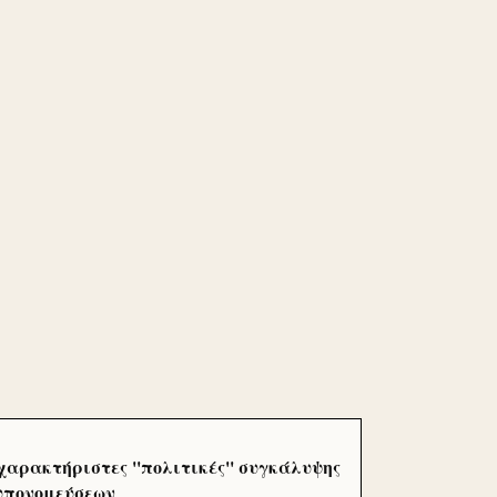
χαρακτήριστες ''πολιτικές'' συγκάλυψης
 υπονομεύσεων