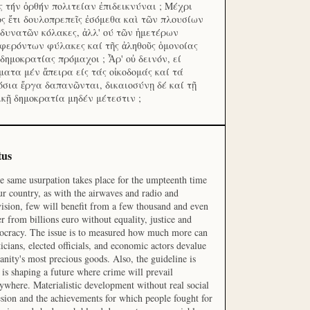
ς τήν ὀρθήν πολιτείαν ἐπιδεικνύναι ; Μέχρι
ος ἔτι δουλοπρεπεῖς ἐσόμεθα καὶ τῶν πλουσίων
 δυνατῶν κόλακες, ἀλλ' ού τῶν ἡμετέρων
φερόντων φύλακες καί τῆς ἀληθοῦς ὁμονοίας
 δημοκρατίας πρόμαχοι ; Ἆρ' οὐ δεινόν, εί
ματα μέν ἄπειρα είς τάς οἰκοδομάς καί τά
όσια ἔργα δαπανῶνται, δικαιοσύνῃ δέ καί τῇ
ικῇ δημοκρατία μηδέν μέτεστιν ;
tus
he same usurpation takes place for the umpteenth time
ur country, as with the airwaves and radio and
vision, few will benefit from a few thousand and even
r from billions euro without equality, justice and
cracy. The issue is to measured how much more can
ticians, elected officials, and economic actors devalue
nity's most precious goods. Also, the guideline is
is shaping a future where crime will prevail
ywhere. Materialistic development without real social
sion and the achievements for which people fought for