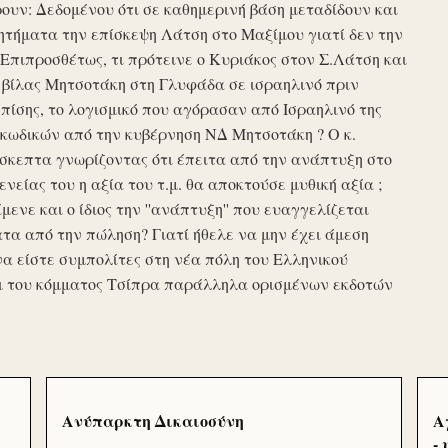
υν: Δεδομένου ότι σε καθημερινή βάση μεταδίδουν και
τήματα την επίσκεψη Λάτση στο Μαξίμου γιατί δεν την
πιπροσθέτως, τι πρότεινε ο Κυριάκος στον Σ.Λάτση και
ης βίλας Μητσοτάκη στη Γλυφάδα σε ισραηλινό πριν
ίσης, το λογισμικό που αγόρασαν από Ισραηλινό της
κωδικών από την κυβέρνηση ΝΔ Μητσοτάκη ? Ο κ.
σκεπτα γνωρίζοντας ότι έπειτα από την ανάπτυξη στο
ενείας του η αξία του τ.μ. θα αποκτούσε μυθική αξία ;
μενε και ο ίδιος την ''ανάπτυξη'' που ευαγγελίζεται
τα από την πώληση? Γιατί ήθελε να μην έχει άμεση
να είστε συμπολίτες στη νέα πόλη του Ελληνικού
ι του κόμματος Τσίπρα παράλληλα ορισμένων εκδοτών
Ανύπαρκτη Δικαιοσύνη
Α
-