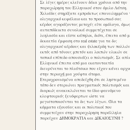
Σε λίγες ημέρες κλείνουν δέκα χρόνια από την
παραχώρηση του Ελληνικού στον όμιλο Λάτση.
Χιλιάδες στηρίξατε εμπράκτως επανειλημμένα 
ολιγαρχικό κεφάλαιο και το προσωπικό σας
κέρδος αγοράζοντας μετοχές είτε ομόλογα, όμω
αυταπόδεικτα συνολικά συμμετέχεται σε
λεηλασία και είστε κάπηλοι, διότι, έπειτα από μ
δεκαετία έμφαση στο real estate για τα δις
ολιγαρχικού κέρδους και ψιλοκέρδη των πολλών
εκτός από τόνους μπετόν και λοιπών υλικών σε
τοπικό επίπεδο απουσιάζει ο πολιτισμός. Σε απλ
Ελληνικά έπειτα από μια εκατονταετία
διευρύνεται το πλιάτσικο που είχαν κάνει αρχι
στην περιοχή μια χούφτα άτομα.
Ετεροχρονισμένα απεδείχθη ότι σε ληστεμένο
τόπο δεν στεριώνει πραγματικός πολιτισμός και
διαρκώς ανακυκλώνεται το ίδιο φαινόμενο
κλεφτουριάς ξενόφερτων ώστε να
μεγιστοποιούνται τα δις των λίγων. Όλα τα
κόμματα εξουσίας και οι πολιτικοί που
συμμετείχαν στην παραχώρηση παράλληλα
παρείχαν ΔΗΜΟΚΡΑΤΙΑ και ΔΙΚΑΙΟΣΥΝΗ ?