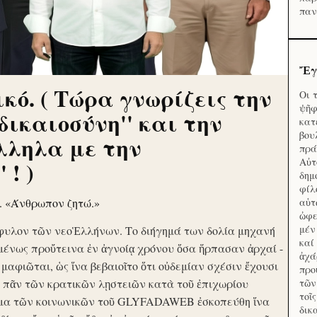
παν
Ἔγ
κό. ( Τώρα γνωρίζεις την
Οι 
ψῆφ
'δικαιοσύνη'' και την
κατ
βου
λληλα με την
πρά
Αὐτ
 ! )
δημ
φίλ
ν. «Άνθρωπον ζητώ.»
αὑτ
ὠφε
μέν
φυλον τῶν νεοἙλλήνων. Το διήγημά των δολία μηχανή
καί
μένως προὔτεινα ἐν ἀγνοίᾳ χρόνου ὅσα ἥρπασαν ἀρχαί -
ἀχά
ὶ μαφιῶται, ὡς ἵνα βεβαιοῖτο ὅτι οὐδεμίαν σχέσιν ἔχουσι
προ
το πᾶν τῶν κρατικῶν λῃστειῶν κατὰ τοῦ ἐπιχωρίου
τῶν
τοῖ
μα τῶν κοινωνικῶν τοῦ GLYFADAWEB ἐσκοπεύθη ἵνα
δικ