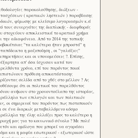
θοδολογίες παρακολούθησης, διώξεων -
τασχέσεων ( κρατικών ληστειών ) παραβίασης
δικών, φίμωσης με κλείσιμο λογαριασμών κ.ά
ό τους συνεργάτες της διαπλοκής - διαφθοράς
υ στοχεύουν αποκλειστικά το κρατικό χρήμα
ι την αδιαφάνεια. Από το 2014 της τοπικής
οβοκάτσιας ''τα καλύτερα ήταν μπροστά'' η
ταπόδεικτα η μαζοποίηση , οι ''γαλάζιες''
υπηρετήσεις και οι υπονομεύσεις ?. Επίσης,
έξαρτητα απ' όσα ίσχυσαν κατά τον
ρελθόντα χρόνο, επί του παρόντος ποιοί
ιαπιστώνουν πρόθεση αποκατάστασης
ρίζοντας σελίδα από το χθές στο μέλλον ? Ας
οθέσουμε ότι οι πολιτικοί του παρελθόντος
όνου ανήκουν στο χρονοντούλαπο της ιστορίας,
ράλληλα των επιλογών και των πολιτικών
υς, οι σημερινοί του παρόντος πως πιστοποιούν
ι σε ένα διαρκώς μεταβαλλόμενο κόσμο
ράλληλα της ύλης αλλάζει προς το καλύτερο η
ριοχή μας για το κοινωνικό σύνολο ? Με πολύ
ετόν και ομόλογα που μπορεί να αγοράσει
όμα και η μαφία εσωτερικού - εξωτερικού ώστε