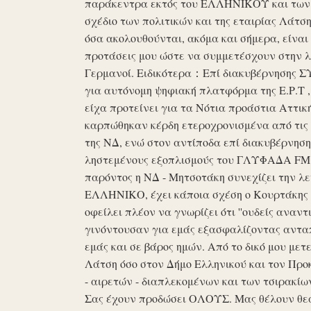
παράκεντρα εκτός του ΕΛΛΗΝΙΚΟΥ και των ό
σχέδιο των πολιτικών και της εταιρίας Λάτ
όσα ακολουθούνται, ακόμα και σήμερα, είναι σ
προτάσεις μου ώστε να συμμετέσχουν στην λε
Γερμανοί. Ειδικότερα：Επί διακυβέρνησης ΣΥΡ
για αυτόνομη ψηφιακή πλατφόρμα της Ε.Ρ.Τ ,
είχα προτείνει για τα Νότια προάστια Αττικ
καρπώθηκαν κέρδη ετεροχρονισμένα από τις 
της ΝΔ, ενώ στον αντίποδα επί διακυβέρνη
ληστεμένους εξοπλισμούς του ΓΛΥΦΑΔΑ FM στ
παρόντος η ΝΔ - Μητσοτάκη συνεχίζει την λ
ΕΛΛΗΝΙΚΟ, έχει κάποια σχέση ο Κουρτάκης η
οφείλει πλέον να γνωρίζει ότι ''ουδείς αναντ
γινόντουσαν για εμάς εξασφαλίζοντας ανταπ
εμάς και σε βάρος ημών. Από το δικό μου μετ
Λάτση όσο στον Δήμο Ελληνικού και τον Προκ
- αιρετών - διαπλεκομένων και των τσιρακίω
Σας έχουν προδώσει ΟΛΟΥΣ. Μας θέλουν θε