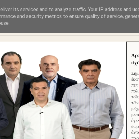
ΜΟΥ ΕΚΛΕΙΣΑΝ ΤΑ ΣΟΣΙΑΛ ΚΑΙ ΦΙΜΩΣΑΝ ΤΟ SITE. ΟΙ 
liver its services and to analyze traffic. Your IP address and us
rmance and security metrics to ensure quality of service, gene
buse.
 ΑΠΟ ΤΟ ΜΙΚΡΟΝ ΑΠΑΓΟΥΣΙ
Ἁρ
σχέ
Σήμ
ἑκα
πεν
πολ
τοῖ
τῶν
μέχ
μετ
ἐγε
δωρ
ἀντ
παρ