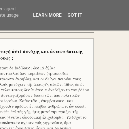
ΧΙΛΙΑΔΕΣ ΜΙΚΡΟΕΠΕΝΔΥΤΕΣ ΕΠΕΝΔΥΣΑΤΕ ΓΙΑ
er-agent
rate usage
LEARN MORE
GOT IT
παγή ἀντί συνόχης και ἀνταποδοτικῆς
σεως ;
ερον δε ἐκδίδουσι δεσμά ἀξίας
τονταπλασίων μυριάδων (τριακοσίας
τήκοντα ἀκριβῶς), και οι ὀλίγοι ποιούσι τους
λούς μετύχειν τῆς ἁρπαγῆς αὐτῶν. Ἰδίως δε ἐν
ς τελευταίοις δυσίν ἔτεσιν ἀνεδέξαντο τον ῥόλον
 συνεργαζομένων διοικητῶν, ἀπο πολιτικῶν
ρι ἱερέων. Καθιστῶσι, ἐπεμβαίνουσι και
έχουσιν ἀμέσως ἐν πλήθει ἀνθρώπων, ὧν οὐδείς
ννήθη ἐπί τῆς γῆς, ἥτις μετά την πράξιν τῆς
εᾶς γίνεται οἰκοδομική ἐπιχείρησις. Ὑπέσχοντο
αποδοτικήν σχέσιν τοῖς γηγενέσιν, ἅμα
έχοντες ἀναθέσεις, ἔργα, και δη δεσμά