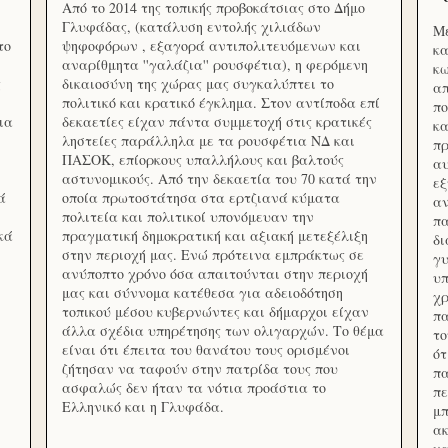
Από το 2014 της τοπικής προβοκάτσιας στο Δήμο
Γλυφάδας, (κατάλυση εντολής χιλιάδων
Με
το
ψηφοφόρων , εξαγορά αντιπολιτευόμενων και
κα
αναρίθμητα ''γαλάζια'' ρουσφέτια), η φερόμενη
κω
ς
δικαιοσύνη της χώρας μας συγκαλύπτει το
απ
πολιτικό και κρατικό έγκλημα. Στον αντίποδα επί
πο
ια
δεκαετίες είχαν πάντα συμμετοχή στις κρατικές
κα
ληστείες παράλληλα με τα ρουσφέτια ΝΔ και
πρ
ΠΑΣΟΚ, επίορκους υπαλλήλους και βαλτούς
αυ
αστυνομικούς. Από την δεκαετία του 70 κατά την
εξ
ά
οποία πρωτοστάτησα στα ερτζιανά κύματα
αν
πολιτεία και πολιτικοί υπονόμευαν την
πα
κά
πραγματική δημοκρατική και αξιακή μετεξέλιξη
δ
στην περιοχή μας. Ενώ πρότεινα εμπράκτως σε
γυ
ανύποπτο χρόνο όσα απαιτούνται στην περιοχή
υπ
μας και σύννομα κατέθεσα για αδειοδότηση
χρ
τοπικού μέσου κυβερνώντες και δήμαρχοι είχαν
πα
άλλα σχέδια υπηρέτησης των ολιγαρχών. Το θέμα
το
είναι ότι έπειτα του θανάτου τους ορισμένοι
ότ
ζήτησαν να ταφούν στην πατρίδα τους που
πα
ασφαλώς δεν ήταν τα νότια προάστια το
πε
Ελληνικό και η Γλυφάδα.
μπ
ακ