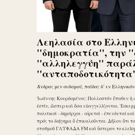
Λεηλασία στο Ελληνι
''δημοκρατία'', την '
''αλληλεγγύη'' παρά
''ανταποδοτικότητα''
Άνδρας μεν ουδαμού, παίδας δ’ εν Ελληνικό
Ἰωάννης Κουρδομένος: Πολλοστόν ἔπαθεν ἡ 
ἐστίν, ὥσπερ καὶ ὅσα εὐαγγελίζονται. Ἐσκεμ
πολιτικοί - δημάρχοι - αἱρετοί - ἐπενδυταί κα
πρός το διήγημα ὃ ἐπικαλοῦνται. Δῆλον ὅτι 
σταθμοῦ ΓΛΥΦΑΔΑ FM καὶ ὕστερον το κλεῖσ