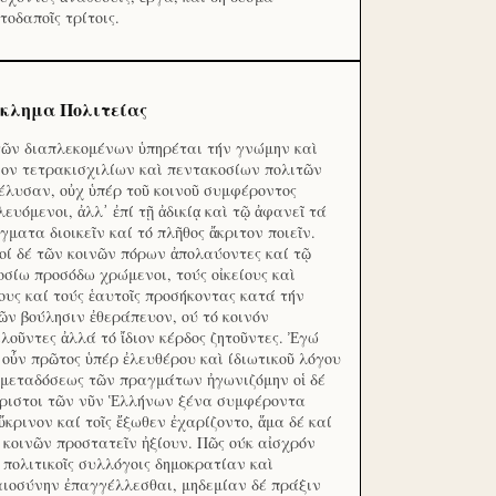
τοδαποῖς τρίτοις.
κλημα Πολιτείας
τῶν διαπλεκομένων ὑπηρέται τήν γνώμην καὶ
ον τετρακισχιλίων καὶ πεντακοσίων πολιτῶν
έλυσαν, οὐχ ὑπέρ τοῦ κοινοῦ συμφέροντος
λευόμενοι, ἀλλ᾽ ἐπί τῇ ἀδικίᾳ καὶ τῷ ἀφανεῖ τά
γματα διοικεῖν καί τό πλῆθος ἄκριτον ποιεῖν.
οί δέ τῶν κοινῶν πόρων ἀπολαύοντες καί τῷ
οσίω προσόδω χρώμενοι, τούς οἰκείους καὶ
ους καί τούς ἑαυτοῖς προσήκοντας κατά τήν
ῶν βούλησιν ἐθεράπευον, ού τό κοινόν
λοῦντες ἀλλά τό ἴδιον κέρδος ζητοῦντες. Ἐγώ
 οὖν πρῶτος ὑπέρ ἐλευθέρου καὶ ίδιωτικοῦ λόγου
 μεταδόσεως τῶν πραγμάτων ἠγωνιζόμην οἱ δέ
ριστοι τῶν νῦν Ἑλλήνων ξένα συμφέροντα
ὔκρινον καί τοῖς ἔξωθεν ἐχαρίζοντο, ἅμα δέ καί
 κοινῶν προστατεῖν ἠξίουν. Πῶς ούκ αἰσχρόν
ς πολιτικοῖς συλλόγοις δημοκρατίαν καὶ
αιοσύνην ἐπαγγέλλεσθαι, μηδεμίαν δέ πράξιν