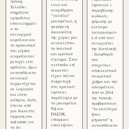
Λάτση.
ενων και
ληστειών )
Χιλιάδες
αναρίθμητα
παραβίασης
στηρίξατε
''γαλάζια''
κωδικών,
εμπράκτως
ρουσφέτια), η
φίμωσης με
επανειλημμέν
φερόμενη
κλείσιμο
α το
δικαιοσύνη
λογαριασμών
ολιγαρχικό
της χώρας μας
κ.ά από τους
κεφάλαιο και
συγκαλύπτει
συνεργάτες
το προσωπικό
το πολιτικό
της διαπλοκής
σας κέρδος
και κρατικό
- διαφθοράς
αγοράζοντας
έγκλημα. Στον
που
μετοχές είτε
αντίποδα επί
στοχεύουν
ομόλογα, όμως
δεκαετίες
αποκλειστικά
αυταπόδεικτα
είχαν πάντα
το κρατικό
συνολικά
συμμετοχή
χρήμα και την
συμμετέχεται
στις κρατικές
αδιαφάνεια.
σε λεηλασία
ληστείες
Από το 2014
και είστε
παράλληλα με
της τοπικής
κάπηλοι, διότι,
τα ρουσφέτια
προβοκάτσιας
έπειτα από
ΝΔ και
''τα καλύτερα
μια δεκαετία
ΠΑΣΟΚ,
ήταν
έμφαση στο
επίορκους
μπροστά'' η
real estate για
υπαλλήλους
αυταπόδεικτα
τα δις