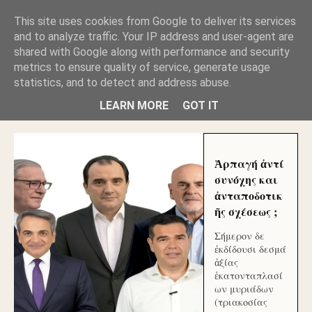
GLYFADAWEB: ΑΝΤΙ ΑΝΤΑΠΟΔΟΣΗΣ ΣΤΟΥΣ
This site uses cookies from Google to deliver its services
ΑΥΤΟΧΘΟΝΕΣ ΜΟΥ ΕΚΛΕΙΣΑΝ ΤΑ ΣΟΣΙΑΛ ΚΑΙ
and to analyze traffic. Your IP address and user-agent are
ΦΙΜΩΣΑΝ ΤΟ SITE. ΟΙ ΧΙΛΙΑΔΕΣ ΜΙΚΡΟΕΠΕΝΔΥΤΕΣ
ΕΠΕΝΔΥΣΑΤΕ ΓΙΑ ΛΕΗΛΑΣΙΑ ΚΑΙ ΕΓΚΛΗΜΑ ?
shared with Google along with performance and security
metrics to ensure quality of service, generate usage
statistics, and to detect and address abuse.
ΓΛΥΦΑΔΑ WEB |ΟΙ ΜΕΓΑΛΟΙ ΚΛΕΠΤΑΙ ΑΠΟ ΤΟ
ΜΙΚΡΟΝ ΑΠΑΓΟΥΣΙ
LEARN MORE
GOT IT
Ἁρπαγή ἀντί
συνόχης και
ἀνταποδοτικ
ῆς σχέσεως ;
Σήμερον δε
ἐκδίδουσι δεσμά
ἀξίας
ἑκατονταπλασί
ων μυριάδων
(τριακοσίας