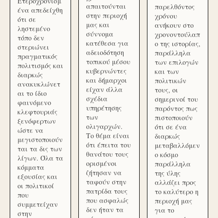
Ετεροχρονισμ
απαιτούνται
παρελθόντος
ένα απεδείχθη
στην περιοχή
χρόνου
ότι σε
μας και
ανήκουν στο
ληστεμένο
σύννομα
χρονοντούλαπ
τόπο δεν
κατέθεσα για
ο της ιστορίας,
στεριώνει
αδειοδότηση
παράλληλα
πραγματικός
τοπικού μέσου
των επιλογών
πολιτισμός και
κυβερνώντες
και των
διαρκώς
και δήμαρχοι
πολιτικών
ανακυκλώνετ
είχαν άλλα
τους, οι
αι το ίδιο
σχέδια
σημερινοί του
φαινόμενο
υπηρέτησης
παρόντος πως
κλεφτουριάς
των
πιστοποιούν
ξενόφερτων
ολιγαρχών.
ότι σε ένα
ώστε να
Το θέμα είναι
διαρκώς
μεγιστοποιούν
ότι έπειτα του
μεταβαλλόμεν
ται τα δις των
θανάτου τους
ο κόσμο
λίγων. Όλα τα
ορισμένοι
παράλληλα
κόμματα
ζήτησαν να
της ύλης
εξουσίας και
ταφούν στην
αλλάζει προς
οι πολιτικοί
πατρίδα τους
το καλύτερο η
που
που ασφαλώς
περιοχή μας
συμμετείχαν
δεν ήταν τα
για το
στην