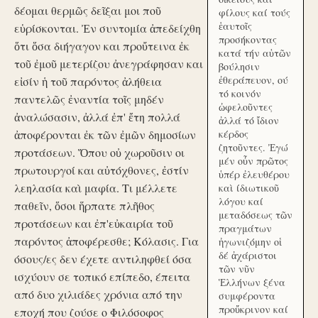
δέομαι θερμῶς δεῖξαι μοι ποῦ
φίλους καί τούς
ἑαυτοῖς
εὑρίσκονται. Ἐν συντομία ἀπεδείχθη
προσήκοντας
ὅτι ὅσα διήγαγον και προὔτεινα ἐκ
κατά τήν αὑτῶν
τοῦ ἐμοῦ μετερίζου ἀνεγράφησαν και
βούλησιν
ἐθεράπευον, ού
εἰσίν ἡ τοῦ παρόντος ἀλήθεια
τό κοινόν
παντελῶς ἐναντία τοῖς μηδέν
ὠφελοῦντες
ἀναλώσασιν, ἀλλά ἐπ' ἔτη πολλά
ἀλλά τό ἴδιον
ἀποφέρονται ἐκ τῶν ἐμῶν δημοσίων
κέρδος
ζητοῦντες. Ἐγώ
προτάσεων. Ὅπου οὐ χωροῦσιν οι
μέν οὖν πρῶτος
πρωτουργοί και αὐτόχθονες, ἐστίν
ὑπέρ ἐλευθέρου
λεηλασία καὶ μαφία. Τι μέλλετε
καὶ ίδιωτικοῦ
λόγου καί
παθεῖν, ὅσοι ἥρπατε πλῆθος
μεταδόσεως τῶν
προτάσεων και ἐπ'εὐκαιρία τοῦ
πραγμάτων
παρόντος ἀποφέρεσθε; Κόλασις. Για
ἠγωνιζόμην οἱ
δέ ἀχάριστοι
όσους/ες δεν έχετε αντιληφθεί όσα
τῶν νῦν
ισχύουν σε τοπικό επίπεδο, έπειτα
Ἑλλήνων ξένα
από δυο χιλιάδες χρόνια από την
συμφέροντα
προὔκρινον καί
εποχή που ζούσε ο Φιλόσοφος