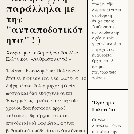
πράξιν τῆς
παράλληλα με
δωρεᾶς γίνεται
την
οἰκοδομική
ἐπιχείρησις.
''ανταποδοτικότ
Ὑπέσχοντο
ἀνταποδοτικήν
ητα'' ! )
σχέσιν τοῖς
γηγενέσιν, ἅμα
παρέχοντες
Άνδρας μεν ουδαμού, παίδας δ’ εν
ἀναθέσεις,
Ελληνικόν. «Άνθρωπον ζητώ.»
ἔργα, και δη
δεσμά
Ἰωάννης Κουρδομένος: Πολλοστόν
παντοδαποῖς
ἔπαθεν ἡ φυλον τῶν νεοἙλλήνων. Το
τρίτοις.
διήγημά των δολία μηχανή ἐστίν,
ὥσπερ καὶ ὅσα εὐαγγελίζονται.
Ἐσκεμμένως προὔτεινα ἐν ἀγνοίᾳ
Ἔγκλημα
χρόνου ὅσα ἥρπασαν ἀρχαί -
Πολιτείας
πολιτικοί - δημάρχοι - αἱρετοί -
Οι τῶν
ἐπενδυταί καὶ μαφιῶται, ὡς ἵνα
διαπλεκομένων
βεβαιοῖτο ὅτι οὐδεμίαν σχέσιν ἔχουσι
ὑπηρέται τήν