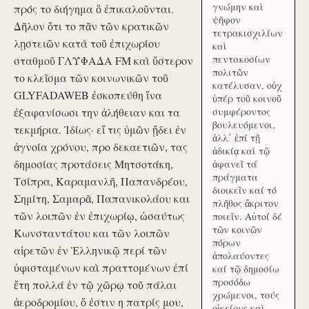
γνώμην καὶ
πρός το διήγημα ὃ ἐπικαλοῦνται.
ψῆφον
Δῆλον ὅτι το πᾶν τῶν κρατικῶν
τετρακισχιλίων
λῃστειῶν κατὰ τοῦ ἐπιχωρίου
καὶ
πεντακοσίων
σταθμοῦ ΓΛΥΦΑΔΑ FM καὶ ὕστερον
πολιτῶν
το κλεῖσμα τῶν κοινωνικῶν τοῦ
κατέλυσαν, οὐχ
GLYFADAWEB ἐσκοπεύθη ἵνα
ὑπέρ τοῦ κοινοῦ
ἐξαφανίσωσι την ἀλήθειαν και τα
συμφέροντος
βουλευόμενοι,
τεκμήρια. Ἰδίως· εἴ τις ὑμῶν ᾔδει ἐν
ἀλλ᾽ ἐπί τῇ
ἀγνοία χρόνου, προ δεκαετιῶν, τας
ἀδικίᾳ καὶ τῷ
δημοσίας προτάσεις Μητσοτάκη,
ἀφανεῖ τά
πράγματα
Τσίπρα, Καραμανλῆ, Παπανδρέου,
διοικεῖν καί τό
Σημίτη, Σαμαρᾶ, Παπανικολάου και
πλῆθος ἄκριτον
τῶν λοιπῶν ἐν ἐπιχωρίῳ, ὡσαύτως
ποιεῖν. Αὐτοί δέ
τῶν κοινῶν
Κωνσταντάτου και τῶν λοιπῶν
πόρων
αἱρετῶν ἐν Ἑλληνικῷ περί τῶν
ἀπολαύοντες
ὑφισταμένων καὶ πραττομένων ἐπί
καί τῷ δημοσίω
προσόδω
ἔτη πολλά ἐν τῷ χῶρῳ τοῦ πάλαι
χρώμενοι, τούς
ἀεροδρομίου, ὅ ἐστιν η πατρίς μου,
οἰκείους καὶ