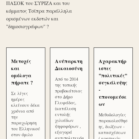
ΠΑΣΟΚ του ΣΥΡΙΖΑ και του
κόμματος Τσίπρα παράλληλα
ορισμένων εκδοτών και
''δημοσιογράφων'' ?
Μετοχές
Ανύπαρκτη
Αχαρακτήρ
και
Δικαιοσύνη
ιστες
ομόλογα
''πολιτικές''
Από το 2014
πήρατε ?
συγκάλυψης
της τοπικής
-
προβοκάτσιας
Σε λίγες
υπονομεύσε
στο Δήμο
ημέρες
Γλυφάδας,
ων
κλείνουν δέκα
(κατάλυση
χρόνια από
εντολής
Μεθοδολογίες
την
χιλιάδων
παρακολούθησ
παραχώρηση
ψηφοφόρων ,
ης, διώξεων -
του Ελληνικού
εξαγορά
κατασχέσεων
στον όμιλο
αντιπολιτευόμ
( κρατικών