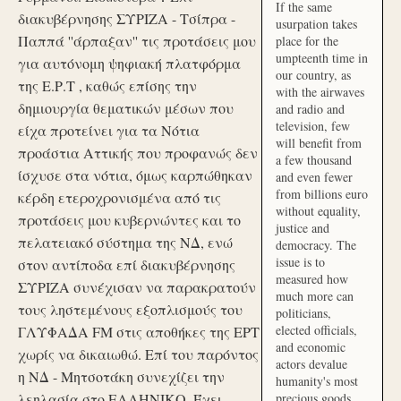
If the same
διακυβέρνησης ΣΥΡΙΖΑ - Τσίπρα -
usurpation takes
Παππά ''άρπαξαν'' τις προτάσεις μου
place for the
umpteenth time in
για αυτόνομη ψηφιακή πλατφόρμα
our country, as
της Ε.Ρ.Τ , καθώς επίσης την
with the airwaves
δημιουργία θεματικών μέσων που
and radio and
television, few
είχα προτείνει για τα Νότια
will benefit from
προάστια Αττικής που προφανώς δεν
a few thousand
ίσχυσε στα νότια, όμως καρπώθηκαν
and even fewer
from billions euro
κέρδη ετεροχρονισμένα από τις
without equality,
προτάσεις μου κυβερνώντες και το
justice and
πελατειακό σύστημα της ΝΔ, ενώ
democracy. The
issue is to
στον αντίποδα επί διακυβέρνησης
measured how
ΣΥΡΙΖΑ συνέχισαν να παρακρατούν
much more can
τους ληστεμένους εξοπλισμούς του
politicians,
elected officials,
ΓΛΥΦΑΔΑ FM στις αποθήκες της ΕΡΤ
and economic
χωρίς να δικαιωθώ. Επί του παρόντος
actors devalue
η ΝΔ - Μητσοτάκη συνεχίζει την
humanity's most
λεηλασία στο ΕΛΛΗΝΙΚΟ. Έχει
precious goods.