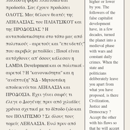
higher or lower
προδοσία. Σας έχουν προδώσει
by you. The
followers of the
ΟΛΟΥΣ. Μας θέλουν θεατές της
false capitalist
ΛΕΗΛΑΣΙΑΣ, του ΠΛΙΑΤΣΙΚΟΥ και
development
της ΠΡΟΔΟΣΙΑΣ ? Η
have, in a few
decades, turned
ανταποδοτικότητα στο τόπο μας από
the planet into a
πολιτικούς - αιρετούς και ''επενδυτές''
medieval phase
που ακριβώς μεταδίδει ; Ποιοί είναι
with wars and
constant daily
αυτόχθονες απ' όσους κάλεσαν η
crimes. When the
LAMDA Development και οι πολιτικοί -
state and
αιρετοί ? Η ''κανονικότητα'' και η
politicians
deliberately leave
''ανάπτυξη'' ΝΔ - Μητσοτάκη
you apart from
αποδεικνύεται ΛΕΗΛΑΣΙΑ και
what you have
ΠΡΟΔΟΣΙΑ. Έχει γίνει σαφές τι
proposed, is there
Civilization,
έλεγε ο Διογένης πριν από χιλιάδες
Justice and
χρόνια σχετικά με το δίποδο ζώο και
Democracy ?
τον ΠΟΛΙΤΙΣΜΟ ? Σε όλους τους
Accept the other
with his flaws so
τομείς ΛΕΗΛΑΣΙΑ. Ενώ πριν από
that he will accept