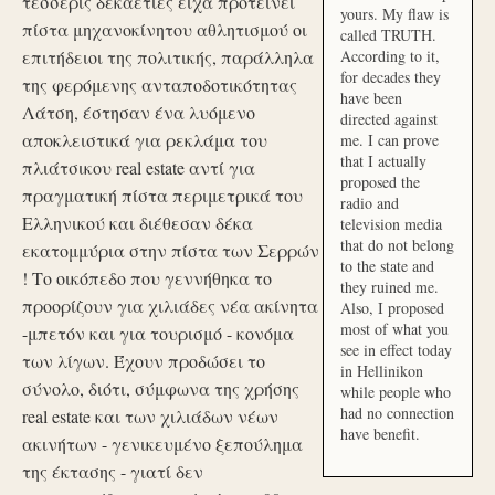
τέσσερις δεκαετίες είχα προτείνει
yours. My flaw is
πίστα μηχανοκίνητου αθλητισμού οι
called TRUTH.
επιτήδειοι της πολιτικής, παράλληλα
According to it,
for decades they
της φερόμενης ανταποδοτικότητας
have been
Λάτση, έστησαν ένα λυόμενο
directed against
αποκλειστικά για ρεκλάμα του
me. I can prove
that I actually
πλιάτσικου real estate αντί για
proposed the
πραγματική πίστα περιμετρικά του
radio and
Ελληνικού και διέθεσαν δέκα
television media
that do not belong
εκατομμύρια στην πίστα των Σερρών
to the state and
! Το οικόπεδο που γεννήθηκα το
they ruined me.
προορίζουν για χιλιάδες νέα ακίνητα
Also, I proposed
most of what you
-μπετόν και για τουρισμό - κονόμα
see in effect today
των λίγων. Έχουν προδώσει το
in Hellinikon
σύνολο, διότι, σύμφωνα της χρήσης
while people who
had no connection
real estate και των χιλιάδων νέων
have benefit.
ακινήτων - γενικευμένο ξεπούλημα
της έκτασης - γιατί δεν