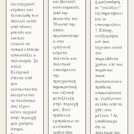
και βαλτούς
η μαζοποίηση ,
ολιγαρχικού
αστυνομικούς.
οι ''γαλάζιες''
κέρδους και
Από την
εξυπηρετήσεις
ψιλοκέρδη των
δεκαετία του
και οι
πολλών εκτός
70 κατά την
υπονομεύσεις
από τόνους
οποία
?. Επίσης,
μπετόν και
πρωτοστάτησ
ανέξαρτητα
λοιπών
α στα
απ' όσα
υλικών σε
ερτζιανά
ίσχυσαν κατά
τοπικό επίπεδο
κύματα
τον
απουσιάζει ο
πολιτεία και
παρελθόντα
πολιτισμός. Σε
πολιτικοί
χρόνο, επί του
απλά
υπονόμευαν
παρόντος
Ελληνικά
την
ποιοί
έπειτα από
πραγματική
διαπιστώνουν
μια
δημοκρατική
πρόθεση
εκατονταετία
και αξιακή
αποκατάστασ
διευρύνεται
μετεξέλιξη
ης γυρίζοντας
το πλιάτσικο
στην περιοχή
σελίδα από το
που είχαν
μας. Ενώ
χθές στο
κάνει αρχικά
πρότεινα
μέλλον ? Ας
στην περιοχή
εμπράκτως σε
υποθέσουμε
μια χούφτα
ανύποπτο
ότι οι
άτομα.
χρόνο όσα
πολιτικοί του