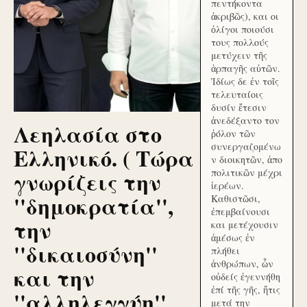
πεντήκοντα
ἀκριβῶς), και οι
ὀλίγοι ποιούσι
τους πολλούς
μετύχειν τῆς
ἁρπαγῆς αὐτῶν.
Ἰδίως δε ἐν τοῖς
τελευταίοις
δυσίν ἔτεσιν
ἀνεδέξαντο τον
Λεηλασία στο
ῥόλον τῶν
συνεργαζομένω
Ελληνικό. ( Τώρα
ν διοικητῶν, ἀπο
γνωρίζεις την
πολιτικῶν μέχρι
ἱερέων.
''δημοκρατία'',
Καθιστῶσι,
ἐπεμβαίνουσι
την
και μετέχουσιν
ἀμέσως ἐν
''δικαιοσύνη''
πλήθει
ἀνθρώπων, ὧν
και την
οὐδείς ἐγεννήθη
ἐπί τῆς γῆς, ἥτις
''αλληλεγγύη''
μετά την