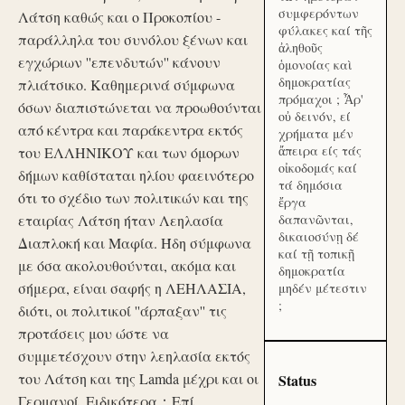
συμφερόντων
Λάτση καθώς και ο Προκοπίου -
φύλακες καί τῆς
παράλληλα του συνόλου ξένων και
ἀληθοῦς
εγχώριων ''επενδυτών'' κάνουν
ὁμονοίας καὶ
δημοκρατίας
πλιάτσικο. Καθημερινά σύμφωνα
πρόμαχοι ; Ἆρ'
όσων διαπιστώνεται να προωθούνται
οὐ δεινόν, εί
από κέντρα και παράκεντρα εκτός
χρήματα μέν
ἄπειρα είς τάς
του ΕΛΛΗΝΙΚΟΥ και των όμορων
οἰκοδομάς καί
δήμων καθίσταται ηλίου φαεινότερο
τά δημόσια
ότι το σχέδιο των πολιτικών και της
ἔργα
εταιρίας Λάτση ήταν Λεηλασία
δαπανῶνται,
δικαιοσύνῃ δέ
Διαπλοκή και Μαφία. Ήδη σύμφωνα
καί τῇ τοπικῇ
με όσα ακολουθούνται, ακόμα και
δημοκρατία
σήμερα, είναι σαφής η ΛΕΗΛΑΣΙΑ,
μηδέν μέτεστιν
;
διότι, οι πολιτικοί ''άρπαξαν'' τις
προτάσεις μου ώστε να
συμμετέσχουν στην λεηλασία εκτός
του Λάτση και της Lamda μέχρι και οι
Status
Γερμανοί. Ειδικότερα：Επί