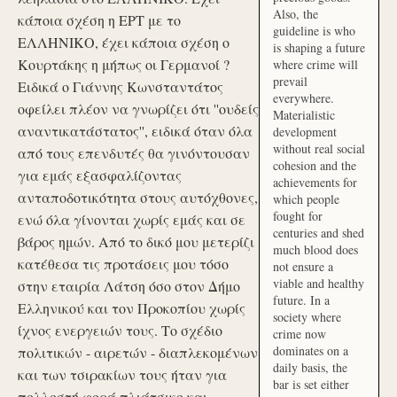
Also, the
κάποια σχέση η ΕΡΤ με το
guideline is who
ΕΛΛΗΝΙΚΟ, έχει κάποια σχέση ο
is shaping a future
Κουρτάκης η μήπως οι Γερμανοί ?
where crime will
prevail
Ειδικά ο Γιάννης Κωνσταντάτος
everywhere.
οφείλει πλέον να γνωρίζει ότι ''ουδείς
Materialistic
αναντικατάστατος'', ειδικά όταν όλα
development
without real social
από τους επενδυτές θα γινόντουσαν
cohesion and the
για εμάς εξασφαλίζοντας
achievements for
ανταποδοτικότητα στους αυτόχθονες,
which people
fought for
ενώ όλα γίνονται χωρίς εμάς και σε
centuries and shed
βάρος ημών. Από το δικό μου μετερίζι
much blood does
κατέθεσα τις προτάσεις μου τόσο
not ensure a
viable and healthy
στην εταιρία Λάτση όσο στον Δήμο
future. In a
Ελληνικού και τον Προκοπίου χωρίς
society where
ίχνος ενεργειών τους. Το σχέδιο
crime now
dominates on a
πολιτικών - αιρετών - διαπλεκομένων
daily basis, the
και των τσιρακίων τους ήταν για
bar is set either
πολλοστή φορά πλιάτσικο και