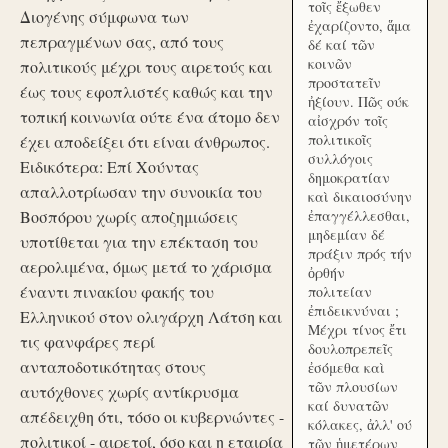
τοῖς ἔξωθεν
Διογένης σύμφωνα των
ἐχαρίζοντο, ἅμα
πεπραγμένων σας, από τους
δέ καί τῶν
κοινῶν
πολιτικούς μέχρι τους αιρετούς και
προστατεῖν
έως τους εφοπλιστές καθώς και την
ἠξίουν. Πῶς ούκ
τοπική κοινωνία ούτε ένα άτομο δεν
αἰσχρόν τοῖς
πολιτικοῖς
έχει αποδείξει ότι είναι άνθρωπος.
συλλόγοις
Ειδικότερα: Επί Χούντας
δημοκρατίαν
απαλλοτρίωσαν την συνοικία του
καὶ δικαιοσύνην
Βοσπόρου χωρίς αποζημιώσεις
ἐπαγγέλλεσθαι,
μηδεμίαν δέ
υποτίθεται για την επέκταση του
πράξιν πρός τήν
αερολιμένα, όμως μετά το χάρισμα
ὀρθήν
έναντι πινακίου φακής του
πολιτείαν
ἐπιδεικνύναι ;
Ελληνικού στον ολιγάρχη Λάτση και
Μέχρι τίνος ἔτι
τις φανφάρες περί
δουλοπρεπεῖς
ανταποδοτικότητας στους
ἐσόμεθα καὶ
τῶν πλουσίων
αυτόχθονες χωρίς αντίκρυσμα
καί δυνατῶν
απέδειχθη ότι, τόσο οι κυβερνώντες -
κόλακες, ἀλλ' ού
πολιτικοί - αιρετοί, όσο και η εταιρία
τῶν ἡμετέρων