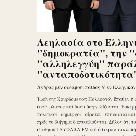
Λεηλασία στο Ελληνι
''δημοκρατία'', την '
''αλληλεγγύη'' παρά
''ανταποδοτικότητα''
Άνδρας μεν ουδαμού, παίδας δ’ εν Ελληνικό
Ἰωάννης Κουρδομένος: Πολλοστόν ἔπαθεν ἡ 
ἐστίν, ὥσπερ καὶ ὅσα εὐαγγελίζονται. Ἐσκεμ
πολιτικοί - δημάρχοι - αἱρετοί - ἐπενδυταί κα
πρός το διήγημα ὃ ἐπικαλοῦνται. Δῆλον ὅτι 
σταθμοῦ ΓΛΥΦΑΔΑ FM καὶ ὕστερον το κλεῖσ