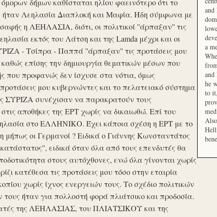
cent
μορων δήμων καθίσταται ηλίου φαεινότερο ότι το
and 
ση ήταν Λεηλασία Διαπλοκή και Μαφία. Ήδη σύμφωνα με
domi
αφής η ΛΕΗΛΑΣΙΑ, διότι, οι πολιτικοί ''άρπαξαν'' τις
lowe
deve
ηλασία εκτός του Λάτση και της Lamda μέχρι και οι
a me
ΙΖΑ - Τσίπρα - Παππά ''άρπαξαν'' τις προτάσεις μου
When
 καθώς επίσης την δημιουργία θεματικών μέσων που
from
ής που προφανώς δεν ίσχυσε στα νότια, όμως
and 
he w
προτάσεις μου κυβερνώντες και το πελατειακό σύστημα
to i
σης ΣΥΡΙΖΑ συνέχισαν να παρακρατούν τους
prov
ις αποθήκες της ΕΡΤ χωρίς να δικαιωθώ. Επί του
medi
Also
εηλασία στο ΕΛΛΗΝΙΚΟ. Έχει κάποια σχέση η ΕΡΤ με το
Hell
 μήπως οι Γερμανοί ? Ειδικά ο Γιάννης Κωνσταντάτος
bene
ικατάστατος'', ειδικά όταν όλα από τους επενδυτές θα
οδοτικότητα στους αυτόχθονες, ενώ όλα γίνονται χωρίς
ερίζι κατέθεσα τις προτάσεις μου τόσο στην εταιρία
οπίου χωρίς ίχνος ενεργειών τους. Το σχέδιο πολιτικών
ν τους ήταν για πολλοστή φορά πλιάτσικο και προδοσία.
ατές της ΛΕΗΛΑΣΙΑΣ, του ΠΛΙΑΤΣΙΚΟΥ και της