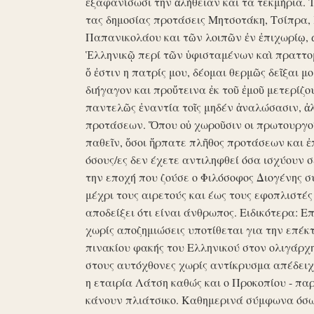
ἐξαφανίσωσι την ἀλήθειαν και τα τεκμήρια. Ἰδ
τας δημοσίας προτάσεις Μητσοτάκη, Τσίπρα,
Παπανικολάου και τῶν λοιπῶν ἐν ἐπιχωρίῳ,
Ἑλληνικῷ περί τῶν ὑφισταμένων καὶ πραττομ
ὅ ἐστιν η πατρίς μου, δέομαι θερμῶς δεῖξαι μ
διήγαγον και προὔτεινα ἐκ τοῦ ἐμοῦ μετερίζο
παντελῶς ἐναντία τοῖς μηδέν ἀναλώσασιν, ἀ
προτάσεων. Ὅπου οὐ χωροῦσιν οι πρωτουργοί 
παθεῖν, ὅσοι ἥρπατε πλῆθος προτάσεων και ἐ
όσους/ες δεν έχετε αντιληφθεί όσα ισχύουν σ
την εποχή που ζούσε ο Φιλόσοφος Διογένης 
μέχρι τους αιρετούς και έως τους εφοπλιστές
αποδείξει ότι είναι άνθρωπος. Ειδικότερα: 
χωρίς αποζημιώσεις υποτίθεται για την επέκ
πινακίου φακής του Ελληνικού στον ολιγάρχ
στους αυτόχθονες χωρίς αντίκρυσμα απέδειχθη 
η εταιρία Λάτση καθώς και ο Προκοπίου - πα
κάνουν πλιάτσικο. Καθημερινά σύμφωνα όσω