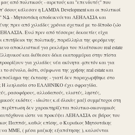
ς από πολιτικούς - αιρετούς και ''επενδυτές'' που
απ' όσους κάλεσαν η LAMDA Development και οι πολιτικοί
τυξη'' ΝΔ - Μητσοτάκη αποδεικνύεται ΛΕΗΛΑΣΙΑ και
νης πριν από χιλιάδες χρόνια σχετικά με το δίποδο ζώο
ΛΕΗΛΑΣΙΑ. Ενώ πριν από τέσσερις δεκαετίες είχα
ι επιτήδειοι της πολιτικής, παράλληλα της φερόμενης
νο αποκλειστικά για ρεκλάμα του πλιάτσικου real estate
Ελληνικού και διέθεσαν δέκα εκατομμύρια στην πίστα
προορίζουν για χιλιάδες νέα ακίνητα -μπετόν και για
το σύνολο, διότι, σύμφωνα της χρήσης real estate και
επούλημα της έκτασης - γιατί δεν παραχωρήθηκε στο
ές ; Η λεηλασία στο ΕΛΛΗΝΙΚΟ έχει σφραγίδα.
τές, ρασοφόρους, αλλοδαπούς, υλιστές, ληστές,
μικούς εκδότες - ιδιώτες κ.ά όλοι/ες μαζί συμμέτοχοι στη
περίπτωση δεν χαρακτηρίζεται πολιτικο-οικονομικός
ου αυτόχθονα ώστε να προκύψει ΛΕΗΛΑΣΙΑ σε βάρος του
ίκος Παππάς, καθώς επίσης, ο Κυριάκος Μητσοτάκης
να ΜΜΕ, ( μέσα μαζικής εξαπάτησης ), καλούνται