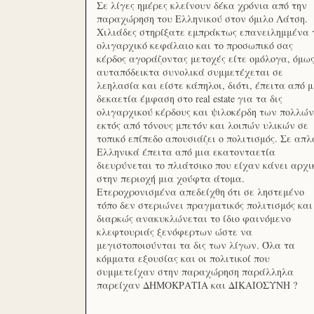
Σε λίγες ημέρες κλείνουν δέκα χρόνια από την
παραχώρηση του Ελληνικού στον όμιλο Λάτση.
Χιλιάδες στηρίξατε εμπράκτως επανειλημμένα 
ολιγαρχικό κεφάλαιο και το προσωπικό σας
κέρδος αγοράζοντας μετοχές είτε ομόλογα, όμω
αυταπόδεικτα συνολικά συμμετέχεται σε
λεηλασία και είστε κάπηλοι, διότι, έπειτα από μ
δεκαετία έμφαση στο real estate για τα δις
ολιγαρχικού κέρδους και ψιλοκέρδη των πολλών
εκτός από τόνους μπετόν και λοιπών υλικών σε
τοπικό επίπεδο απουσιάζει ο πολιτισμός. Σε απλ
Ελληνικά έπειτα από μια εκατονταετία
διευρύνεται το πλιάτσικο που είχαν κάνει αρχι
στην περιοχή μια χούφτα άτομα.
Ετεροχρονισμένα απεδείχθη ότι σε ληστεμένο
τόπο δεν στεριώνει πραγματικός πολιτισμός και
διαρκώς ανακυκλώνεται το ίδιο φαινόμενο
κλεφτουριάς ξενόφερτων ώστε να
μεγιστοποιούνται τα δις των λίγων. Όλα τα
κόμματα εξουσίας και οι πολιτικοί που
συμμετείχαν στην παραχώρηση παράλληλα
παρείχαν ΔΗΜΟΚΡΑΤΙΑ και ΔΙΚΑΙΟΣΥΝΗ ?