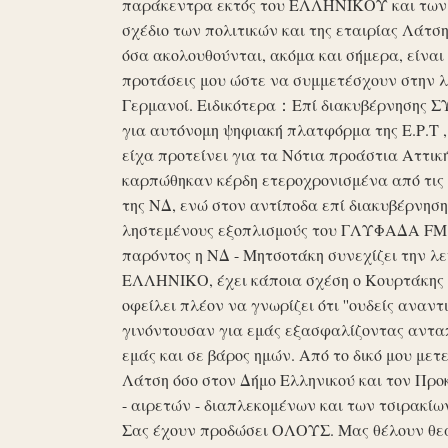
παράκεντρα εκτός του ΕΛΛΗΝΙΚΟΥ και των ό
σχέδιο των πολιτικών και της εταιρίας Λάτ
όσα ακολουθούνται, ακόμα και σήμερα, είναι σ
προτάσεις μου ώστε να συμμετέσχουν στην λε
Γερμανοί. Ειδικότερα：Επί διακυβέρνησης ΣΥΡ
για αυτόνομη ψηφιακή πλατφόρμα της Ε.Ρ.Τ ,
είχα προτείνει για τα Νότια προάστια Αττικ
καρπώθηκαν κέρδη ετεροχρονισμένα από τις 
της ΝΔ, ενώ στον αντίποδα επί διακυβέρνη
ληστεμένους εξοπλισμούς του ΓΛΥΦΑΔΑ FM στ
παρόντος η ΝΔ - Μητσοτάκη συνεχίζει την λ
ΕΛΛΗΝΙΚΟ, έχει κάποια σχέση ο Κουρτάκης η
οφείλει πλέον να γνωρίζει ότι ''ουδείς αναντ
γινόντουσαν για εμάς εξασφαλίζοντας ανταπ
εμάς και σε βάρος ημών. Από το δικό μου μετ
Λάτση όσο στον Δήμο Ελληνικού και τον Προκ
- αιρετών - διαπλεκομένων και των τσιρακίω
Σας έχουν προδώσει ΟΛΟΥΣ. Μας θέλουν θε