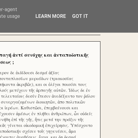
ΧΙΛΙΑΔΕΣ ΜΙΚΡΟΕΠΕΝΔΥΤΕΣ ΕΠΕΝΔΥΣΑΤΕ ΓΙΑ
er-agent
rate usage
LEARN MORE
GOT IT
παγή ἀντί συνόχης και ἀνταποδοτικῆς
σεως ;
ερον δε ἐκδίδουσι δεσμά ἀξίας
τονταπλασίων μυριάδων (τριακοσίας
τήκοντα ἀκριβῶς), και οι ὀλίγοι ποιούσι τους
λούς μετύχειν τῆς ἁρπαγῆς αὐτῶν. Ἰδίως δε ἐν
ς τελευταίοις δυσίν ἔτεσιν ἀνεδέξαντο τον ῥόλον
 συνεργαζομένων διοικητῶν, ἀπο πολιτικῶν
ρι ἱερέων. Καθιστῶσι, ἐπεμβαίνουσι και
έχουσιν ἀμέσως ἐν πλήθει ἀνθρώπων, ὧν οὐδείς
ννήθη ἐπί τῆς γῆς, ἥτις μετά την πράξιν τῆς
εᾶς γίνεται οἰκοδομική ἐπιχείρησις. Ὑπέσχοντο
αποδοτικήν σχέσιν τοῖς γηγενέσιν, ἅμα
έχοντες ἀναθέσεις, ἔργα, και δη δεσμά