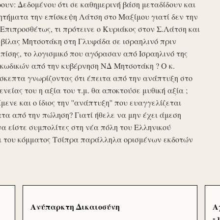
υν: Δεδομένου ότι σε καθημερινή βάση μεταδίδουν και
τήματα την επίσκεψη Λάτση στο Μαξίμου γιατί δεν την
πιπροσθέτως, τι πρότεινε ο Κυριάκος στον Σ.Λάτση και
ης βίλας Μητσοτάκη στη Γλυφάδα σε ισραηλινό πριν
ίσης, το λογισμικό που αγόρασαν από Ισραηλινό της
κωδικών από την κυβέρνηση ΝΔ Μητσοτάκη ? Ο κ.
σκεπτα γνωρίζοντας ότι έπειτα από την ανάπτυξη στο
ενείας του η αξία του τ.μ. θα αποκτούσε μυθική αξία ;
μενε και ο ίδιος την ''ανάπτυξη'' που ευαγγελίζεται
τα από την πώληση? Γιατί ήθελε να μην έχει άμεση
να είστε συμπολίτες στη νέα πόλη του Ελληνικού
ι του κόμματος Τσίπρα παράλληλα ορισμένων εκδοτών
Ανύπαρκτη Δικαιοσύνη
Α
-