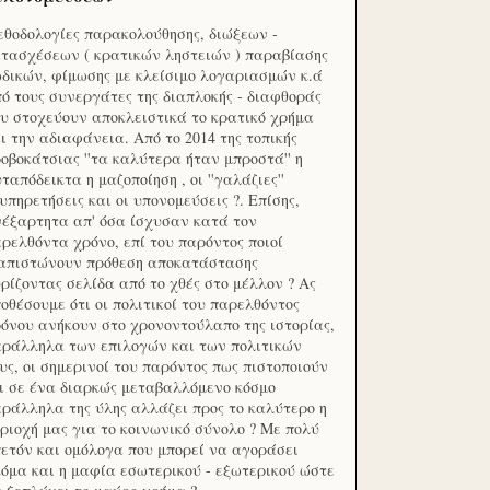
θοδολογίες παρακολούθησης, διώξεων -
τασχέσεων ( κρατικών ληστειών ) παραβίασης
δικών, φίμωσης με κλείσιμο λογαριασμών κ.ά
ό τους συνεργάτες της διαπλοκής - διαφθοράς
υ στοχεύουν αποκλειστικά το κρατικό χρήμα
ι την αδιαφάνεια. Από το 2014 της τοπικής
οβοκάτσιας ''τα καλύτερα ήταν μπροστά'' η
ταπόδεικτα η μαζοποίηση , οι ''γαλάζιες''
υπηρετήσεις και οι υπονομεύσεις ?. Επίσης,
έξαρτητα απ' όσα ίσχυσαν κατά τον
ρελθόντα χρόνο, επί του παρόντος ποιοί
ιαπιστώνουν πρόθεση αποκατάστασης
ρίζοντας σελίδα από το χθές στο μέλλον ? Ας
οθέσουμε ότι οι πολιτικοί του παρελθόντος
όνου ανήκουν στο χρονοντούλαπο της ιστορίας,
ράλληλα των επιλογών και των πολιτικών
υς, οι σημερινοί του παρόντος πως πιστοποιούν
ι σε ένα διαρκώς μεταβαλλόμενο κόσμο
ράλληλα της ύλης αλλάζει προς το καλύτερο η
ριοχή μας για το κοινωνικό σύνολο ? Με πολύ
ετόν και ομόλογα που μπορεί να αγοράσει
όμα και η μαφία εσωτερικού - εξωτερικού ώστε