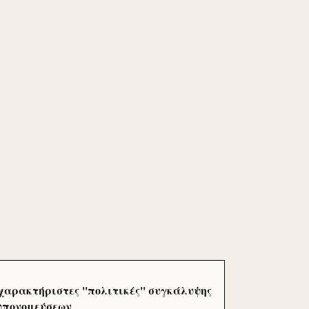
χαρακτήριστες ''πολιτικές'' συγκάλυψης
 υπονομεύσεων