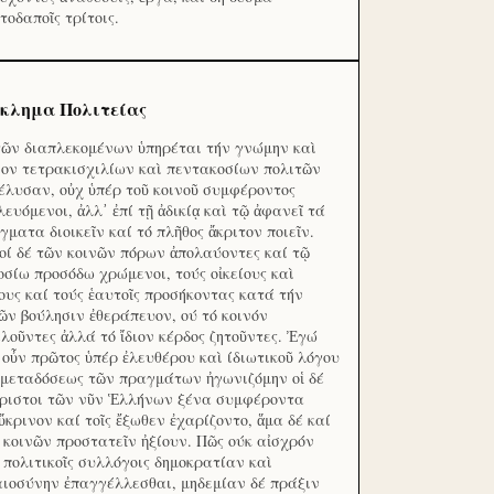
τοδαποῖς τρίτοις.
κλημα Πολιτείας
τῶν διαπλεκομένων ὑπηρέται τήν γνώμην καὶ
ον τετρακισχιλίων καὶ πεντακοσίων πολιτῶν
έλυσαν, οὐχ ὑπέρ τοῦ κοινοῦ συμφέροντος
λευόμενοι, ἀλλ᾽ ἐπί τῇ ἀδικίᾳ καὶ τῷ ἀφανεῖ τά
γματα διοικεῖν καί τό πλῆθος ἄκριτον ποιεῖν.
οί δέ τῶν κοινῶν πόρων ἀπολαύοντες καί τῷ
οσίω προσόδω χρώμενοι, τούς οἰκείους καὶ
ους καί τούς ἑαυτοῖς προσήκοντας κατά τήν
ῶν βούλησιν ἐθεράπευον, ού τό κοινόν
λοῦντες ἀλλά τό ἴδιον κέρδος ζητοῦντες. Ἐγώ
 οὖν πρῶτος ὑπέρ ἐλευθέρου καὶ ίδιωτικοῦ λόγου
 μεταδόσεως τῶν πραγμάτων ἠγωνιζόμην οἱ δέ
ριστοι τῶν νῦν Ἑλλήνων ξένα συμφέροντα
ὔκρινον καί τοῖς ἔξωθεν ἐχαρίζοντο, ἅμα δέ καί
 κοινῶν προστατεῖν ἠξίουν. Πῶς ούκ αἰσχρόν
ς πολιτικοῖς συλλόγοις δημοκρατίαν καὶ
αιοσύνην ἐπαγγέλλεσθαι, μηδεμίαν δέ πράξιν