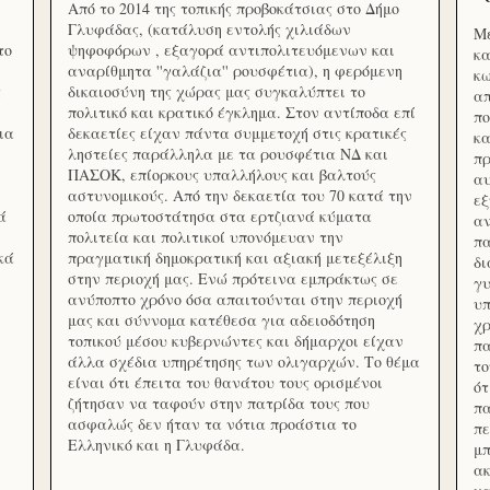
Από το 2014 της τοπικής προβοκάτσιας στο Δήμο
Γλυφάδας, (κατάλυση εντολής χιλιάδων
Με
το
ψηφοφόρων , εξαγορά αντιπολιτευόμενων και
κα
αναρίθμητα ''γαλάζια'' ρουσφέτια), η φερόμενη
κω
ς
δικαιοσύνη της χώρας μας συγκαλύπτει το
απ
πολιτικό και κρατικό έγκλημα. Στον αντίποδα επί
πο
ια
δεκαετίες είχαν πάντα συμμετοχή στις κρατικές
κα
ληστείες παράλληλα με τα ρουσφέτια ΝΔ και
πρ
ΠΑΣΟΚ, επίορκους υπαλλήλους και βαλτούς
αυ
αστυνομικούς. Από την δεκαετία του 70 κατά την
εξ
ά
οποία πρωτοστάτησα στα ερτζιανά κύματα
αν
πολιτεία και πολιτικοί υπονόμευαν την
πα
κά
πραγματική δημοκρατική και αξιακή μετεξέλιξη
δ
στην περιοχή μας. Ενώ πρότεινα εμπράκτως σε
γυ
ανύποπτο χρόνο όσα απαιτούνται στην περιοχή
υπ
μας και σύννομα κατέθεσα για αδειοδότηση
χρ
τοπικού μέσου κυβερνώντες και δήμαρχοι είχαν
πα
άλλα σχέδια υπηρέτησης των ολιγαρχών. Το θέμα
το
είναι ότι έπειτα του θανάτου τους ορισμένοι
ότ
ζήτησαν να ταφούν στην πατρίδα τους που
πα
ασφαλώς δεν ήταν τα νότια προάστια το
πε
Ελληνικό και η Γλυφάδα.
μπ
ακ