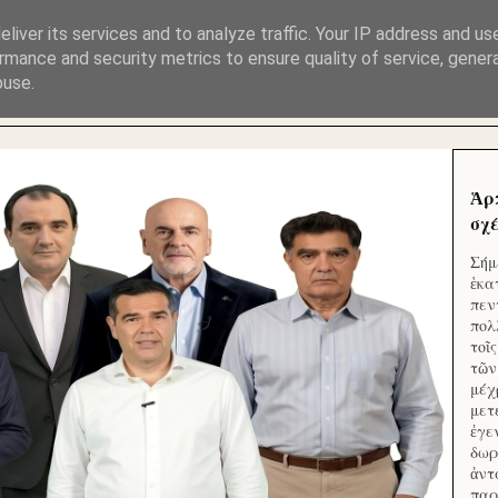
ΜΟΥ ΕΚΛΕΙΣΑΝ ΤΑ ΣΟΣΙΑΛ ΚΑΙ ΦΙΜΩΣΑΝ ΤΟ SITE. ΟΙ 
liver its services and to analyze traffic. Your IP address and us
rmance and security metrics to ensure quality of service, gene
buse.
 ΑΠΟ ΤΟ ΜΙΚΡΟΝ ΑΠΑΓΟΥΣΙ
Ἁρ
σχέ
Σήμ
ἑκα
πεν
πολ
τοῖ
τῶν
μέχ
μετ
ἐγε
δωρ
ἀντ
παρ