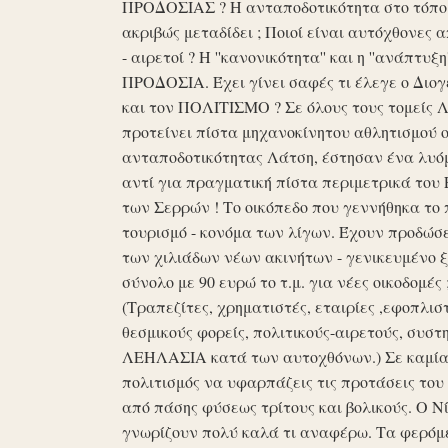
ΠΡΟΔΟΣΙΑΣ ? Η ανταποδοτικότητα στο τόπο μα
ακριβώς μεταδίδει ; Ποιοί είναι αυτόχθονες 
- αιρετοί ? Η ''κανονικότητα'' και η ''ανάπ
ΠΡΟΔΟΣΙΑ. Έχει γίνει σαφές τι έλεγε ο Διογέ
και τον ΠΟΛΙΤΙΣΜΟ ? Σε όλους τους τομείς 
προτείνει πίστα μηχανοκίνητου αθλητισμού ο
ανταποδοτικότητας Λάτση, έστησαν ένα λυόμε
αντί για πραγματική πίστα περιμετρικά του 
των Σερρών ! Το οικόπεδο που γεννήθηκα το 
τουρισμό - κονόμα των λίγων. Έχουν προδώσει 
των χιλιάδων νέων ακινήτων - γενικευμένο ξ
σύνολο με 90 ευρώ το τ.μ. για νέες οικοδομ
(Τραπεζίτες, χρηματιστές, εταιρίες ,εφοπλισ
θεσμικούς φορείς, πολιτικούς-αιρετούς, συστη
ΛΕΗΛΑΣΙΑ κατά των αυτοχθόνων.) Σε καμία 
πολιτισμός να υφαρπάζεις τις προτάσεις τ
από πάσης φύσεως τρίτους και βολικούς. Ο Ν
γνωρίζουν πολύ καλά τι αναφέρω. Τα φερόμε