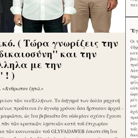
παν
Ἔγ
κό. ( Τώρα γνωρίζεις την
Οι 
ψῆφ
'δικαιοσύνη'' και την
κατ
βου
λληλα με την
πρά
Αὐτ
 ! )
δημ
φίλ
ν. «Άνθρωπον ζητώ.»
αὑτ
ὠφε
μέν
φυλον τῶν νεοἙλλήνων. Το διήγημά των δολία μηχανή
καί
μένως προὔτεινα ἐν ἀγνοίᾳ χρόνου ὅσα ἥρπασαν ἀρχαί -
ἀχά
ὶ μαφιῶται, ὡς ἵνα βεβαιοῖτο ὅτι οὐδεμίαν σχέσιν ἔχουσι
προ
το πᾶν τῶν κρατικῶν λῃστειῶν κατὰ τοῦ ἐπιχωρίου
τῶν
τοῖ
μα τῶν κοινωνικῶν τοῦ GLYFADAWEB ἐσκοπεύθη ἵνα
δικ