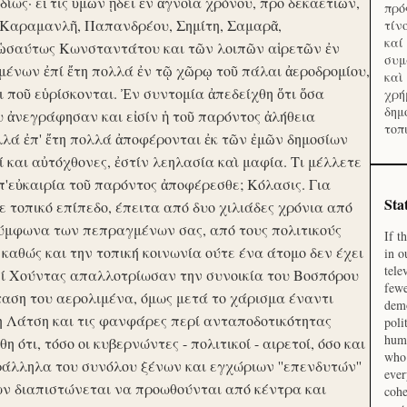
ίως· εἴ τις ὑμῶν ᾔδει ἐν ἀγνοία χρόνου, προ δεκαετιῶν,
πρό
 Καραμανλῆ, Παπανδρέου, Σημίτη, Σαμαρᾶ,
τίν
καί
 ὡσαύτως Κωνσταντάτου και τῶν λοιπῶν αἱρετῶν ἐν
συμ
ένων ἐπί ἔτη πολλά ἐν τῷ χῶρῳ τοῦ πάλαι ἀεροδρομίου,
καὶ
οι ποῦ εὑρίσκονται. Ἐν συντομία ἀπεδείχθη ὅτι ὅσα
χρή
δημ
υ ἀνεγράφησαν και εἰσίν ἡ τοῦ παρόντος ἀλήθεια
τοπ
λλά ἐπ' ἔτη πολλά ἀποφέρονται ἐκ τῶν ἐμῶν δημοσίων
και αὐτόχθονες, ἐστίν λεηλασία καὶ μαφία. Τι μέλλετε
π'εὐκαιρία τοῦ παρόντος ἀποφέρεσθε; Κόλασις. Για
Sta
ε τοπικό επίπεδο, έπειτα από δυο χιλιάδες χρόνια από
σύμφωνα των πεπραγμένων σας, από τους πολιτικούς
If t
 καθώς και την τοπική κοινωνία ούτε ένα άτομο δεν έχει
in o
tele
Επί Χούντας απαλλοτρίωσαν την συνοικία του Βοσπόρου
fewe
ταση του αερολιμένα, όμως μετά το χάρισμα έναντι
demo
η Λάτση και τις φανφάρες περί ανταποδοτικότητας
poli
huma
ότι, τόσο οι κυβερνώντες - πολιτικοί - αιρετοί, όσο και
who 
ράλληλα του συνόλου ξένων και εγχώριων ''επενδυτών''
ever
ν διαπιστώνεται να προωθούνται από κέντρα και
cohe