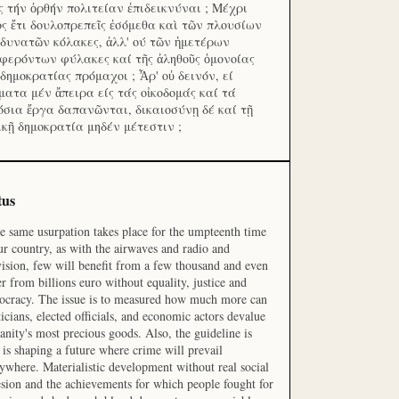
ς τήν ὀρθήν πολιτείαν ἐπιδεικνύναι ; Μέχρι
ος ἔτι δουλοπρεπεῖς ἐσόμεθα καὶ τῶν πλουσίων
 δυνατῶν κόλακες, ἀλλ' ού τῶν ἡμετέρων
φερόντων φύλακες καί τῆς ἀληθοῦς ὁμονοίας
 δημοκρατίας πρόμαχοι ; Ἆρ' οὐ δεινόν, εί
ματα μέν ἄπειρα είς τάς οἰκοδομάς καί τά
όσια ἔργα δαπανῶνται, δικαιοσύνῃ δέ καί τῇ
ικῇ δημοκρατία μηδέν μέτεστιν ;
tus
he same usurpation takes place for the umpteenth time
ur country, as with the airwaves and radio and
vision, few will benefit from a few thousand and even
r from billions euro without equality, justice and
cracy. The issue is to measured how much more can
ticians, elected officials, and economic actors devalue
nity's most precious goods. Also, the guideline is
is shaping a future where crime will prevail
ywhere. Materialistic development without real social
sion and the achievements for which people fought for