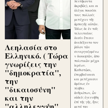
πεντήκοντα
ἀκριβῶς), και οι
ὀλίγοι ποιούσι
τους πολλούς
μετύχειν τῆς
ἁρπαγῆς αὐτῶν.
Ἰδίως δε ἐν τοῖς
τελευταίοις
δυσίν ἔτεσιν
ἀνεδέξαντο τον
Λεηλασία στο
ῥόλον τῶν
συνεργαζομένω
Ελληνικό. ( Τώρα
ν διοικητῶν, ἀπο
γνωρίζεις την
πολιτικῶν μέχρι
ἱερέων.
''δημοκρατία'',
Καθιστῶσι,
ἐπεμβαίνουσι
την
και μετέχουσιν
ἀμέσως ἐν
''δικαιοσύνη''
πλήθει
ἀνθρώπων, ὧν
και την
οὐδείς ἐγεννήθη
ἐπί τῆς γῆς, ἥτις
''αλληλεγγύη''
μετά την