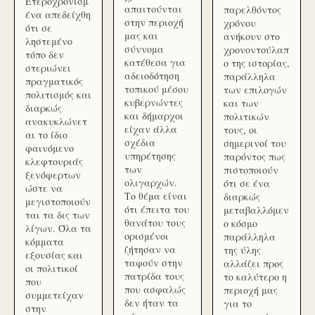
Ετεροχρονισμ
απαιτούνται
παρελθόντος
ένα απεδείχθη
στην περιοχή
χρόνου
ότι σε
μας και
ανήκουν στο
ληστεμένο
σύννομα
χρονοντούλαπ
τόπο δεν
κατέθεσα για
ο της ιστορίας,
στεριώνει
αδειοδότηση
παράλληλα
πραγματικός
τοπικού μέσου
των επιλογών
πολιτισμός και
κυβερνώντες
και των
διαρκώς
και δήμαρχοι
πολιτικών
ανακυκλώνετ
είχαν άλλα
τους, οι
αι το ίδιο
σχέδια
σημερινοί του
φαινόμενο
υπηρέτησης
παρόντος πως
κλεφτουριάς
των
πιστοποιούν
ξενόφερτων
ολιγαρχών.
ότι σε ένα
ώστε να
Το θέμα είναι
διαρκώς
μεγιστοποιούν
ότι έπειτα του
μεταβαλλόμεν
ται τα δις των
θανάτου τους
ο κόσμο
λίγων. Όλα τα
ορισμένοι
παράλληλα
κόμματα
ζήτησαν να
της ύλης
εξουσίας και
ταφούν στην
αλλάζει προς
οι πολιτικοί
πατρίδα τους
το καλύτερο η
που
που ασφαλώς
περιοχή μας
συμμετείχαν
δεν ήταν τα
για το
στην