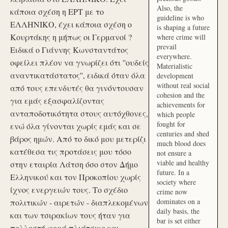
Also, the
κάποια σχέση η ΕΡΤ με το
guideline is who
ΕΛΛΗΝΙΚΟ, έχει κάποια σχέση ο
is shaping a future
Κουρτάκης η μήπως οι Γερμανοί ?
where crime will
prevail
Ειδικά ο Γιάννης Κωνσταντάτος
everywhere.
οφείλει πλέον να γνωρίζει ότι ''ουδείς
Materialistic
αναντικατάστατος'', ειδικά όταν όλα
development
without real social
από τους επενδυτές θα γινόντουσαν
cohesion and the
για εμάς εξασφαλίζοντας
achievements for
ανταποδοτικότητα στους αυτόχθονες,
which people
fought for
ενώ όλα γίνονται χωρίς εμάς και σε
centuries and shed
βάρος ημών. Από το δικό μου μετερίζι
much blood does
κατέθεσα τις προτάσεις μου τόσο
not ensure a
viable and healthy
στην εταιρία Λάτση όσο στον Δήμο
future. In a
Ελληνικού και τον Προκοπίου χωρίς
society where
ίχνος ενεργειών τους. Το σχέδιο
crime now
dominates on a
πολιτικών - αιρετών - διαπλεκομένων
daily basis, the
και των τσιρακίων τους ήταν για
bar is set either
πολλοστή φορά πλιάτσικο και