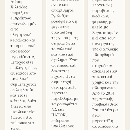
Λάτση.
ενων και
ληστειών )
Χιλιάδες
αναρίθμητα
παραβίασης
στηρίξατε
''γαλάζια''
κωδικών,
εμπράκτως
ρουσφέτια), η
φίμωσης με
επανειλημμέν
φερόμενη
κλείσιμο
α το
δικαιοσύνη
λογαριασμών
ολιγαρχικό
της χώρας μας
κ.ά από τους
κεφάλαιο και
συγκαλύπτει
συνεργάτες
το προσωπικό
το πολιτικό
της διαπλοκής
σας κέρδος
και κρατικό
- διαφθοράς
αγοράζοντας
έγκλημα. Στον
που
μετοχές είτε
αντίποδα επί
στοχεύουν
ομόλογα, όμως
δεκαετίες
αποκλειστικά
αυταπόδεικτα
είχαν πάντα
το κρατικό
συνολικά
συμμετοχή
χρήμα και την
συμμετέχεται
στις κρατικές
αδιαφάνεια.
σε λεηλασία
ληστείες
Από το 2014
και είστε
παράλληλα με
της τοπικής
κάπηλοι, διότι,
τα ρουσφέτια
προβοκάτσιας
έπειτα από
ΝΔ και
''τα καλύτερα
μια δεκαετία
ΠΑΣΟΚ,
ήταν
έμφαση στο
επίορκους
μπροστά'' η
real estate για
υπαλλήλους
αυταπόδεικτα
τα δις