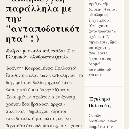
πράξιν τῆς
παράλληλα με
δωρεᾶς γίνεται
την
οἰκοδομική
ἐπιχείρησις.
''ανταποδοτικότ
Ὑπέσχοντο
ἀνταποδοτικήν
ητα'' ! )
σχέσιν τοῖς
γηγενέσιν, ἅμα
παρέχοντες
Άνδρας μεν ουδαμού, παίδας δ’ εν
ἀναθέσεις,
Ελληνικόν. «Άνθρωπον ζητώ.»
ἔργα, και δη
δεσμά
Ἰωάννης Κουρδομένος: Πολλοστόν
παντοδαποῖς
ἔπαθεν ἡ φυλον τῶν νεοἙλλήνων. Το
τρίτοις.
διήγημά των δολία μηχανή ἐστίν,
ὥσπερ καὶ ὅσα εὐαγγελίζονται.
Ἐσκεμμένως προὔτεινα ἐν ἀγνοίᾳ
Ἔγκλημα
χρόνου ὅσα ἥρπασαν ἀρχαί -
Πολιτείας
πολιτικοί - δημάρχοι - αἱρετοί -
Οι τῶν
ἐπενδυταί καὶ μαφιῶται, ὡς ἵνα
διαπλεκομένων
βεβαιοῖτο ὅτι οὐδεμίαν σχέσιν ἔχουσι
ὑπηρέται τήν