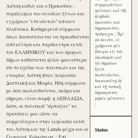
συμφερόντων
Λάτση καθώς και ο Προκοπίου -
φύλακες καί τῆς
παράλληλα του συνόλου ξένων και
ἀληθοῦς
εγχώριων ''επενδυτών'' κάνουν
ὁμονοίας καὶ
δημοκρατίας
πλιάτσικο. Καθημερινά σύμφωνα
πρόμαχοι ; Ἆρ'
όσων διαπιστώνεται να προωθούνται
οὐ δεινόν, εί
από κέντρα και παράκεντρα εκτός
χρήματα μέν
ἄπειρα είς τάς
του ΕΛΛΗΝΙΚΟΥ και των όμορων
οἰκοδομάς καί
δήμων καθίσταται ηλίου φαεινότερο
τά δημόσια
ότι το σχέδιο των πολιτικών και της
ἔργα
εταιρίας Λάτση ήταν Λεηλασία
δαπανῶνται,
δικαιοσύνῃ δέ
Διαπλοκή και Μαφία. Ήδη σύμφωνα
καί τῇ τοπικῇ
με όσα ακολουθούνται, ακόμα και
δημοκρατία
σήμερα, είναι σαφής η ΛΕΗΛΑΣΙΑ,
μηδέν μέτεστιν
;
διότι, οι πολιτικοί ''άρπαξαν'' τις
προτάσεις μου ώστε να
συμμετέσχουν στην λεηλασία εκτός
του Λάτση και της Lamda μέχρι και οι
Status
Γερμανοί. Ειδικότερα：Επί