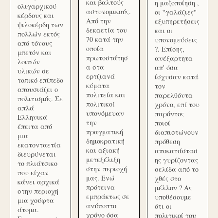
και βαλτούς
η μαζοποίηση ,
ολιγαρχικού
αστυνομικούς.
οι ''γαλάζιες''
κέρδους και
Από την
εξυπηρετήσεις
ψιλοκέρδη των
δεκαετία του
και οι
πολλών εκτός
70 κατά την
υπονομεύσεις
από τόνους
οποία
?. Επίσης,
μπετόν και
πρωτοστάτησ
ανέξαρτητα
λοιπών
α στα
απ' όσα
υλικών σε
ερτζιανά
ίσχυσαν κατά
τοπικό επίπεδο
κύματα
τον
απουσιάζει ο
πολιτεία και
παρελθόντα
πολιτισμός. Σε
πολιτικοί
χρόνο, επί του
απλά
υπονόμευαν
παρόντος
Ελληνικά
την
ποιοί
έπειτα από
πραγματική
διαπιστώνουν
μια
δημοκρατική
πρόθεση
εκατονταετία
και αξιακή
αποκατάστασ
διευρύνεται
μετεξέλιξη
ης γυρίζοντας
το πλιάτσικο
στην περιοχή
σελίδα από το
που είχαν
μας. Ενώ
χθές στο
κάνει αρχικά
πρότεινα
μέλλον ? Ας
στην περιοχή
εμπράκτως σε
υποθέσουμε
μια χούφτα
ανύποπτο
ότι οι
άτομα.
χρόνο όσα
πολιτικοί του