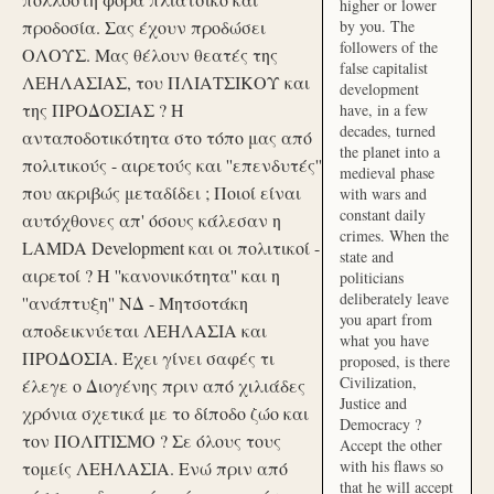
higher or lower
προδοσία. Σας έχουν προδώσει
by you. The
followers of the
ΟΛΟΥΣ. Μας θέλουν θεατές της
false capitalist
ΛΕΗΛΑΣΙΑΣ, του ΠΛΙΑΤΣΙΚΟΥ και
development
της ΠΡΟΔΟΣΙΑΣ ? Η
have, in a few
decades, turned
ανταποδοτικότητα στο τόπο μας από
the planet into a
πολιτικούς - αιρετούς και ''επενδυτές''
medieval phase
που ακριβώς μεταδίδει ; Ποιοί είναι
with wars and
constant daily
αυτόχθονες απ' όσους κάλεσαν η
crimes. When the
LAMDA Development και οι πολιτικοί -
state and
αιρετοί ? Η ''κανονικότητα'' και η
politicians
deliberately leave
''ανάπτυξη'' ΝΔ - Μητσοτάκη
you apart from
αποδεικνύεται ΛΕΗΛΑΣΙΑ και
what you have
ΠΡΟΔΟΣΙΑ. Έχει γίνει σαφές τι
proposed, is there
Civilization,
έλεγε ο Διογένης πριν από χιλιάδες
Justice and
χρόνια σχετικά με το δίποδο ζώο και
Democracy ?
τον ΠΟΛΙΤΙΣΜΟ ? Σε όλους τους
Accept the other
with his flaws so
τομείς ΛΕΗΛΑΣΙΑ. Ενώ πριν από
that he will accept