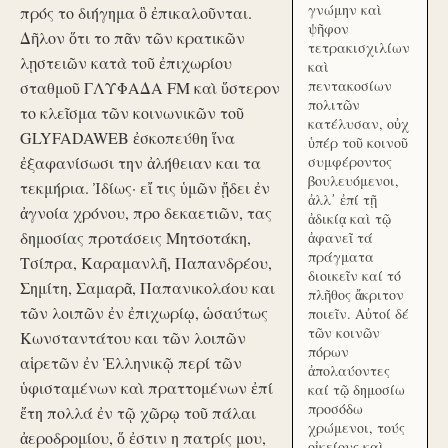
γνώμην καὶ
πρός το διήγημα ὃ ἐπικαλοῦνται.
ψῆφον
Δῆλον ὅτι το πᾶν τῶν κρατικῶν
τετρακισχιλίων
λῃστειῶν κατὰ τοῦ ἐπιχωρίου
καὶ
πεντακοσίων
σταθμοῦ ΓΛΥΦΑΔΑ FM καὶ ὕστερον
πολιτῶν
το κλεῖσμα τῶν κοινωνικῶν τοῦ
κατέλυσαν, οὐχ
GLYFADAWEB ἐσκοπεύθη ἵνα
ὑπέρ τοῦ κοινοῦ
ἐξαφανίσωσι την ἀλήθειαν και τα
συμφέροντος
βουλευόμενοι,
τεκμήρια. Ἰδίως· εἴ τις ὑμῶν ᾔδει ἐν
ἀλλ᾽ ἐπί τῇ
ἀγνοία χρόνου, προ δεκαετιῶν, τας
ἀδικίᾳ καὶ τῷ
δημοσίας προτάσεις Μητσοτάκη,
ἀφανεῖ τά
πράγματα
Τσίπρα, Καραμανλῆ, Παπανδρέου,
διοικεῖν καί τό
Σημίτη, Σαμαρᾶ, Παπανικολάου και
πλῆθος ἄκριτον
τῶν λοιπῶν ἐν ἐπιχωρίῳ, ὡσαύτως
ποιεῖν. Αὐτοί δέ
τῶν κοινῶν
Κωνσταντάτου και τῶν λοιπῶν
πόρων
αἱρετῶν ἐν Ἑλληνικῷ περί τῶν
ἀπολαύοντες
ὑφισταμένων καὶ πραττομένων ἐπί
καί τῷ δημοσίω
προσόδω
ἔτη πολλά ἐν τῷ χῶρῳ τοῦ πάλαι
χρώμενοι, τούς
ἀεροδρομίου, ὅ ἐστιν η πατρίς μου,
οἰκείους καὶ