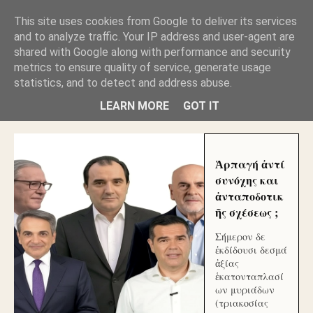
GLYFADAWEB: ΑΝΤΙ ΑΝΤΑΠΟΔΟΣΗΣ ΣΤΟΥΣ
This site uses cookies from Google to deliver its services
ΑΥΤΟΧΘΟΝΕΣ ΜΟΥ ΕΚΛΕΙΣΑΝ ΤΑ ΣΟΣΙΑΛ ΚΑΙ
and to analyze traffic. Your IP address and user-agent are
ΦΙΜΩΣΑΝ ΤΟ SITE. ΟΙ ΧΙΛΙΑΔΕΣ ΜΙΚΡΟΕΠΕΝΔΥΤΕΣ
ΕΠΕΝΔΥΣΑΤΕ ΓΙΑ ΛΕΗΛΑΣΙΑ ΚΑΙ ΕΓΚΛΗΜΑ ?
shared with Google along with performance and security
metrics to ensure quality of service, generate usage
statistics, and to detect and address abuse.
ΓΛΥΦΑΔΑ WEB |ΟΙ ΜΕΓΑΛΟΙ ΚΛΕΠΤΑΙ ΑΠΟ ΤΟ
ΜΙΚΡΟΝ ΑΠΑΓΟΥΣΙ
LEARN MORE
GOT IT
Ἁρπαγή ἀντί
συνόχης και
ἀνταποδοτικ
ῆς σχέσεως ;
Σήμερον δε
ἐκδίδουσι δεσμά
ἀξίας
ἑκατονταπλασί
ων μυριάδων
(τριακοσίας