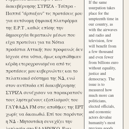
If the same
διακυβέρνησης ΣΥΡΙΖΑ - Τσίπρα -
usurpation takes
Παππά ''άρπαξαν'' τις προτάσεις μου
place for the
umpteenth time in
για αυτόνομη ψηφιακή πλατφόρμα
our country, as
της Ε.Ρ.Τ , καθώς επίσης την
with the airwaves
δημιουργία θεματικών μέσων που
and radio and
television, few
είχα προτείνει για τα Νότια
will benefit from
προάστια Αττικής που προφανώς δεν
a few thousand
ίσχυσε στα νότια, όμως καρπώθηκαν
and even fewer
from billions euro
κέρδη ετεροχρονισμένα από τις
without equality,
προτάσεις μου κυβερνώντες και το
justice and
πελατειακό σύστημα της ΝΔ, ενώ
democracy. The
issue is to
στον αντίποδα επί διακυβέρνησης
measured how
ΣΥΡΙΖΑ συνέχισαν να παρακρατούν
much more can
τους ληστεμένους εξοπλισμούς του
politicians,
elected officials,
ΓΛΥΦΑΔΑ FM στις αποθήκες της ΕΡΤ
and economic
χωρίς να δικαιωθώ. Επί του παρόντος
actors devalue
η ΝΔ - Μητσοτάκη συνεχίζει την
humanity's most
λεηλασία στο ΕΛΛΗΝΙΚΟ. Έχει
precious goods.