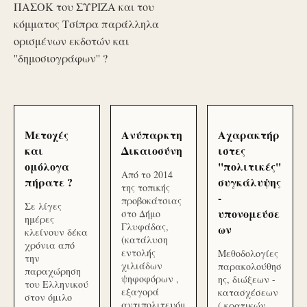
ΠΑΣΟΚ του ΣΥΡΙΖΑ και του
κόμματος Τσίπρα παράλληλα
ορισμένων εκδοτών και
''δημοσιογράφων'' ?
Μετοχές
Ανύπαρκτη
Αχαρακτήρ
και
Δικαιοσύνη
ιστες
ομόλογα
''πολιτικές''
Από το 2014
πήρατε ?
συγκάλυψης
της τοπικής
-
προβοκάτσιας
Σε λίγες
υπονομεύσε
στο Δήμο
ημέρες
Γλυφάδας,
ων
κλείνουν δέκα
(κατάλυση
χρόνια από
εντολής
Μεθοδολογίες
την
χιλιάδων
παρακολούθησ
παραχώρηση
ψηφοφόρων ,
ης, διώξεων -
του Ελληνικού
εξαγορά
κατασχέσεων
στον όμιλο
αντιπολιτευόμ
( κρατικών