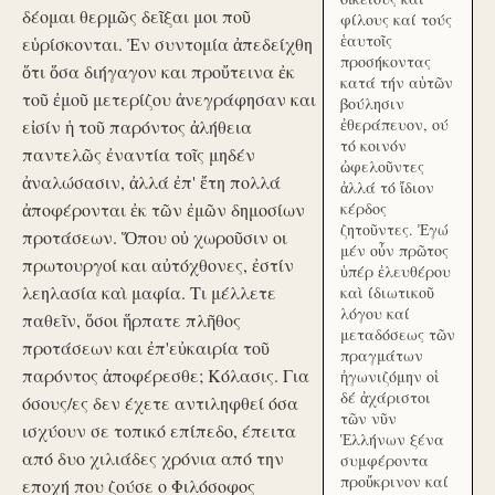
δέομαι θερμῶς δεῖξαι μοι ποῦ
φίλους καί τούς
ἑαυτοῖς
εὑρίσκονται. Ἐν συντομία ἀπεδείχθη
προσήκοντας
ὅτι ὅσα διήγαγον και προὔτεινα ἐκ
κατά τήν αὑτῶν
τοῦ ἐμοῦ μετερίζου ἀνεγράφησαν και
βούλησιν
ἐθεράπευον, ού
εἰσίν ἡ τοῦ παρόντος ἀλήθεια
τό κοινόν
παντελῶς ἐναντία τοῖς μηδέν
ὠφελοῦντες
ἀναλώσασιν, ἀλλά ἐπ' ἔτη πολλά
ἀλλά τό ἴδιον
ἀποφέρονται ἐκ τῶν ἐμῶν δημοσίων
κέρδος
ζητοῦντες. Ἐγώ
προτάσεων. Ὅπου οὐ χωροῦσιν οι
μέν οὖν πρῶτος
πρωτουργοί και αὐτόχθονες, ἐστίν
ὑπέρ ἐλευθέρου
λεηλασία καὶ μαφία. Τι μέλλετε
καὶ ίδιωτικοῦ
λόγου καί
παθεῖν, ὅσοι ἥρπατε πλῆθος
μεταδόσεως τῶν
προτάσεων και ἐπ'εὐκαιρία τοῦ
πραγμάτων
παρόντος ἀποφέρεσθε; Κόλασις. Για
ἠγωνιζόμην οἱ
δέ ἀχάριστοι
όσους/ες δεν έχετε αντιληφθεί όσα
τῶν νῦν
ισχύουν σε τοπικό επίπεδο, έπειτα
Ἑλλήνων ξένα
από δυο χιλιάδες χρόνια από την
συμφέροντα
προὔκρινον καί
εποχή που ζούσε ο Φιλόσοφος