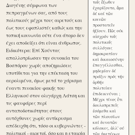
τοῖς ἔξωθεν
Διογένης σύμφωνα των
ἐχαρίζοντο, ἅμα
πεπραγμένων σας, από τους
δέ καί τῶν
κοινῶν
πολιτικούς μέχρι τους αιρετούς και
προστατεῖν
έως τους εφοπλιστές καθώς και την
ἠξίουν. Πῶς ούκ
τοπική κοινωνία ούτε ένα άτομο δεν
αἰσχρόν τοῖς
πολιτικοῖς
έχει αποδείξει ότι είναι άνθρωπος.
συλλόγοις
Ειδικότερα: Επί Χούντας
δημοκρατίαν
απαλλοτρίωσαν την συνοικία του
καὶ δικαιοσύνην
Βοσπόρου χωρίς αποζημιώσεις
ἐπαγγέλλεσθαι,
μηδεμίαν δέ
υποτίθεται για την επέκταση του
πράξιν πρός τήν
αερολιμένα, όμως μετά το χάρισμα
ὀρθήν
έναντι πινακίου φακής του
πολιτείαν
ἐπιδεικνύναι ;
Ελληνικού στον ολιγάρχη Λάτση και
Μέχρι τίνος ἔτι
τις φανφάρες περί
δουλοπρεπεῖς
ανταποδοτικότητας στους
ἐσόμεθα καὶ
τῶν πλουσίων
αυτόχθονες χωρίς αντίκρυσμα
καί δυνατῶν
απέδειχθη ότι, τόσο οι κυβερνώντες -
κόλακες, ἀλλ' ού
πολιτικοί - αιρετοί, όσο και η εταιρία
τῶν ἡμετέρων