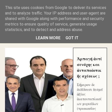
GLYFADAWEB: ΑΝΤΙ ΑΝΤΑΠΟΔΟΣΗΣ ΣΤΟΥΣ
This site uses cookies from Google to deliver its services
ΑΥΤΟΧΘΟΝΕΣ ΜΟΥ ΕΚΛΕΙΣΑΝ ΤΑ ΣΟΣΙΑΛ ΚΑΙ
and to analyze traffic. Your IP address and user-agent are
ΦΙΜΩΣΑΝ ΤΟ SITE. ΟΙ ΧΙΛΙΑΔΕΣ ΜΙΚΡΟΕΠΕΝΔΥΤΕΣ
ΕΠΕΝΔΥΣΑΤΕ ΓΙΑ ΛΕΗΛΑΣΙΑ ΚΑΙ ΕΓΚΛΗΜΑ ?
shared with Google along with performance and security
metrics to ensure quality of service, generate usage
statistics, and to detect and address abuse.
ΓΛΥΦΑΔΑ WEB |ΟΙ ΜΕΓΑΛΟΙ ΚΛΕΠΤΑΙ ΑΠΟ ΤΟ
ΜΙΚΡΟΝ ΑΠΑΓΟΥΣΙ
LEARN MORE
GOT IT
Ἁρπαγή ἀντί
συνόχης και
ἀνταποδοτικ
ῆς σχέσεως ;
Σήμερον δε
ἐκδίδουσι δεσμά
ἀξίας
ἑκατονταπλασί
ων μυριάδων
(τριακοσίας