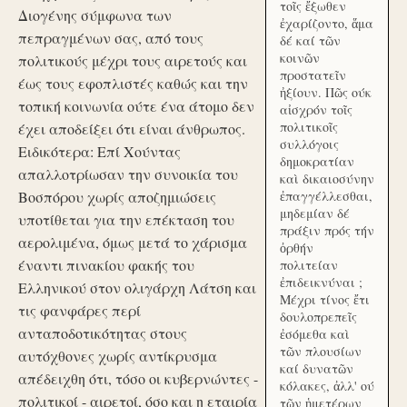
τοῖς ἔξωθεν
Διογένης σύμφωνα των
ἐχαρίζοντο, ἅμα
πεπραγμένων σας, από τους
δέ καί τῶν
κοινῶν
πολιτικούς μέχρι τους αιρετούς και
προστατεῖν
έως τους εφοπλιστές καθώς και την
ἠξίουν. Πῶς ούκ
τοπική κοινωνία ούτε ένα άτομο δεν
αἰσχρόν τοῖς
πολιτικοῖς
έχει αποδείξει ότι είναι άνθρωπος.
συλλόγοις
Ειδικότερα: Επί Χούντας
δημοκρατίαν
απαλλοτρίωσαν την συνοικία του
καὶ δικαιοσύνην
Βοσπόρου χωρίς αποζημιώσεις
ἐπαγγέλλεσθαι,
μηδεμίαν δέ
υποτίθεται για την επέκταση του
πράξιν πρός τήν
αερολιμένα, όμως μετά το χάρισμα
ὀρθήν
έναντι πινακίου φακής του
πολιτείαν
ἐπιδεικνύναι ;
Ελληνικού στον ολιγάρχη Λάτση και
Μέχρι τίνος ἔτι
τις φανφάρες περί
δουλοπρεπεῖς
ανταποδοτικότητας στους
ἐσόμεθα καὶ
τῶν πλουσίων
αυτόχθονες χωρίς αντίκρυσμα
καί δυνατῶν
απέδειχθη ότι, τόσο οι κυβερνώντες -
κόλακες, ἀλλ' ού
πολιτικοί - αιρετοί, όσο και η εταιρία
τῶν ἡμετέρων