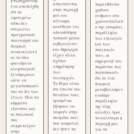
Ετεροχρονισμ
απαιτούνται
παρελθόντος
ένα απεδείχθη
στην περιοχή
χρόνου
ότι σε
μας και
ανήκουν στο
ληστεμένο
σύννομα
χρονοντούλαπ
τόπο δεν
κατέθεσα για
ο της ιστορίας,
στεριώνει
αδειοδότηση
παράλληλα
πραγματικός
τοπικού μέσου
των επιλογών
πολιτισμός και
κυβερνώντες
και των
διαρκώς
και δήμαρχοι
πολιτικών
ανακυκλώνετ
είχαν άλλα
τους, οι
αι το ίδιο
σχέδια
σημερινοί του
φαινόμενο
υπηρέτησης
παρόντος πως
κλεφτουριάς
των
πιστοποιούν
ξενόφερτων
ολιγαρχών.
ότι σε ένα
ώστε να
Το θέμα είναι
διαρκώς
μεγιστοποιούν
ότι έπειτα του
μεταβαλλόμεν
ται τα δις των
θανάτου τους
ο κόσμο
λίγων. Όλα τα
ορισμένοι
παράλληλα
κόμματα
ζήτησαν να
της ύλης
εξουσίας και
ταφούν στην
αλλάζει προς
οι πολιτικοί
πατρίδα τους
το καλύτερο η
που
που ασφαλώς
περιοχή μας
συμμετείχαν
δεν ήταν τα
για το
στην