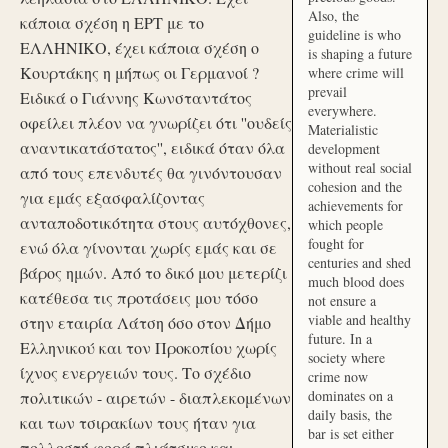
Also, the
κάποια σχέση η ΕΡΤ με το
guideline is who
ΕΛΛΗΝΙΚΟ, έχει κάποια σχέση ο
is shaping a future
Κουρτάκης η μήπως οι Γερμανοί ?
where crime will
prevail
Ειδικά ο Γιάννης Κωνσταντάτος
everywhere.
οφείλει πλέον να γνωρίζει ότι ''ουδείς
Materialistic
αναντικατάστατος'', ειδικά όταν όλα
development
without real social
από τους επενδυτές θα γινόντουσαν
cohesion and the
για εμάς εξασφαλίζοντας
achievements for
ανταποδοτικότητα στους αυτόχθονες,
which people
fought for
ενώ όλα γίνονται χωρίς εμάς και σε
centuries and shed
βάρος ημών. Από το δικό μου μετερίζι
much blood does
κατέθεσα τις προτάσεις μου τόσο
not ensure a
viable and healthy
στην εταιρία Λάτση όσο στον Δήμο
future. In a
Ελληνικού και τον Προκοπίου χωρίς
society where
ίχνος ενεργειών τους. Το σχέδιο
crime now
dominates on a
πολιτικών - αιρετών - διαπλεκομένων
daily basis, the
και των τσιρακίων τους ήταν για
bar is set either
πολλοστή φορά πλιάτσικο και