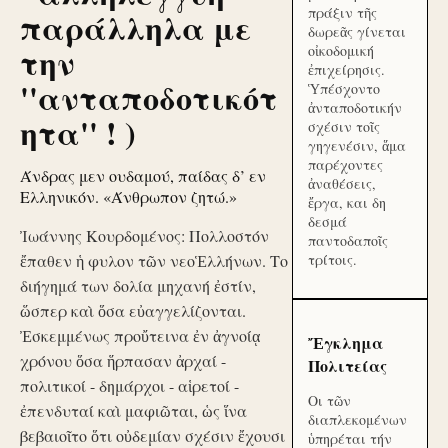
πράξιν τῆς
παράλληλα με
δωρεᾶς γίνεται
την
οἰκοδομική
ἐπιχείρησις.
''ανταποδοτικότ
Ὑπέσχοντο
ἀνταποδοτικήν
ητα'' ! )
σχέσιν τοῖς
γηγενέσιν, ἅμα
παρέχοντες
Άνδρας μεν ουδαμού, παίδας δ’ εν
ἀναθέσεις,
Ελληνικόν. «Άνθρωπον ζητώ.»
ἔργα, και δη
δεσμά
Ἰωάννης Κουρδομένος: Πολλοστόν
παντοδαποῖς
ἔπαθεν ἡ φυλον τῶν νεοἙλλήνων. Το
τρίτοις.
διήγημά των δολία μηχανή ἐστίν,
ὥσπερ καὶ ὅσα εὐαγγελίζονται.
Ἐσκεμμένως προὔτεινα ἐν ἀγνοίᾳ
Ἔγκλημα
χρόνου ὅσα ἥρπασαν ἀρχαί -
Πολιτείας
πολιτικοί - δημάρχοι - αἱρετοί -
Οι τῶν
ἐπενδυταί καὶ μαφιῶται, ὡς ἵνα
διαπλεκομένων
βεβαιοῖτο ὅτι οὐδεμίαν σχέσιν ἔχουσι
ὑπηρέται τήν