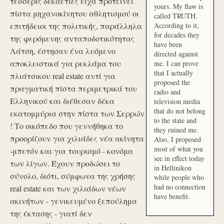
τέσσερις δεκαετίες είχα προτείνει
yours. My flaw is
πίστα μηχανοκίνητου αθλητισμού οι
called TRUTH.
επιτήδειοι της πολιτικής, παράλληλα
According to it,
for decades they
της φερόμενης ανταποδοτικότητας
have been
Λάτση, έστησαν ένα λυόμενο
directed against
αποκλειστικά για ρεκλάμα του
me. I can prove
that I actually
πλιάτσικου real estate αντί για
proposed the
πραγματική πίστα περιμετρικά του
radio and
Ελληνικού και διέθεσαν δέκα
television media
that do not belong
εκατομμύρια στην πίστα των Σερρών
to the state and
! Το οικόπεδο που γεννήθηκα το
they ruined me.
προορίζουν για χιλιάδες νέα ακίνητα
Also, I proposed
most of what you
-μπετόν και για τουρισμό - κονόμα
see in effect today
των λίγων. Έχουν προδώσει το
in Hellinikon
σύνολο, διότι, σύμφωνα της χρήσης
while people who
had no connection
real estate και των χιλιάδων νέων
have benefit.
ακινήτων - γενικευμένο ξεπούλημα
της έκτασης - γιατί δεν