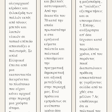
και βαλτούς
η μαζοποίηση ,
ολιγαρχικού
αστυνομικούς.
οι ''γαλάζιες''
κέρδους και
Από την
εξυπηρετήσεις
ψιλοκέρδη των
δεκαετία του
και οι
πολλών εκτός
70 κατά την
υπονομεύσεις
από τόνους
οποία
?. Επίσης,
μπετόν και
πρωτοστάτησ
ανέξαρτητα
λοιπών
α στα
απ' όσα
υλικών σε
ερτζιανά
ίσχυσαν κατά
τοπικό επίπεδο
κύματα
τον
απουσιάζει ο
πολιτεία και
παρελθόντα
πολιτισμός. Σε
πολιτικοί
χρόνο, επί του
απλά
υπονόμευαν
παρόντος
Ελληνικά
την
ποιοί
έπειτα από
πραγματική
διαπιστώνουν
μια
δημοκρατική
πρόθεση
εκατονταετία
και αξιακή
αποκατάστασ
διευρύνεται
μετεξέλιξη
ης γυρίζοντας
το πλιάτσικο
στην περιοχή
σελίδα από το
που είχαν
μας. Ενώ
χθές στο
κάνει αρχικά
πρότεινα
μέλλον ? Ας
στην περιοχή
εμπράκτως σε
υποθέσουμε
μια χούφτα
ανύποπτο
ότι οι
άτομα.
χρόνο όσα
πολιτικοί του