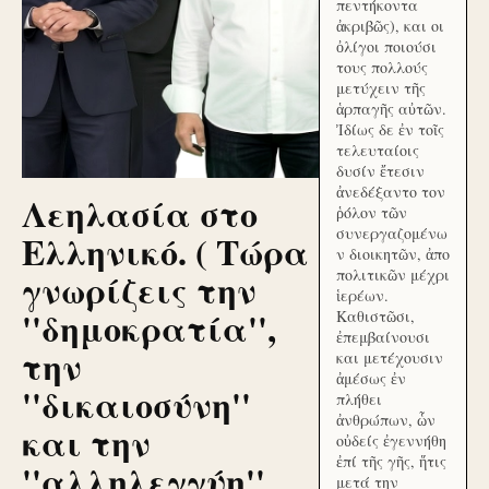
πεντήκοντα
ἀκριβῶς), και οι
ὀλίγοι ποιούσι
τους πολλούς
μετύχειν τῆς
ἁρπαγῆς αὐτῶν.
Ἰδίως δε ἐν τοῖς
τελευταίοις
δυσίν ἔτεσιν
ἀνεδέξαντο τον
Λεηλασία στο
ῥόλον τῶν
συνεργαζομένω
Ελληνικό. ( Τώρα
ν διοικητῶν, ἀπο
γνωρίζεις την
πολιτικῶν μέχρι
ἱερέων.
''δημοκρατία'',
Καθιστῶσι,
ἐπεμβαίνουσι
την
και μετέχουσιν
ἀμέσως ἐν
''δικαιοσύνη''
πλήθει
ἀνθρώπων, ὧν
και την
οὐδείς ἐγεννήθη
ἐπί τῆς γῆς, ἥτις
''αλληλεγγύη''
μετά την