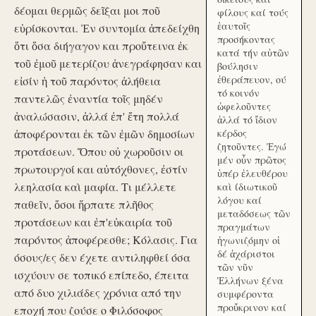
δέομαι θερμῶς δεῖξαι μοι ποῦ
φίλους καί τούς
ἑαυτοῖς
εὑρίσκονται. Ἐν συντομία ἀπεδείχθη
προσήκοντας
ὅτι ὅσα διήγαγον και προὔτεινα ἐκ
κατά τήν αὑτῶν
τοῦ ἐμοῦ μετερίζου ἀνεγράφησαν και
βούλησιν
ἐθεράπευον, ού
εἰσίν ἡ τοῦ παρόντος ἀλήθεια
τό κοινόν
παντελῶς ἐναντία τοῖς μηδέν
ὠφελοῦντες
ἀναλώσασιν, ἀλλά ἐπ' ἔτη πολλά
ἀλλά τό ἴδιον
ἀποφέρονται ἐκ τῶν ἐμῶν δημοσίων
κέρδος
ζητοῦντες. Ἐγώ
προτάσεων. Ὅπου οὐ χωροῦσιν οι
μέν οὖν πρῶτος
πρωτουργοί και αὐτόχθονες, ἐστίν
ὑπέρ ἐλευθέρου
λεηλασία καὶ μαφία. Τι μέλλετε
καὶ ίδιωτικοῦ
λόγου καί
παθεῖν, ὅσοι ἥρπατε πλῆθος
μεταδόσεως τῶν
προτάσεων και ἐπ'εὐκαιρία τοῦ
πραγμάτων
παρόντος ἀποφέρεσθε; Κόλασις. Για
ἠγωνιζόμην οἱ
δέ ἀχάριστοι
όσους/ες δεν έχετε αντιληφθεί όσα
τῶν νῦν
ισχύουν σε τοπικό επίπεδο, έπειτα
Ἑλλήνων ξένα
από δυο χιλιάδες χρόνια από την
συμφέροντα
προὔκρινον καί
εποχή που ζούσε ο Φιλόσοφος