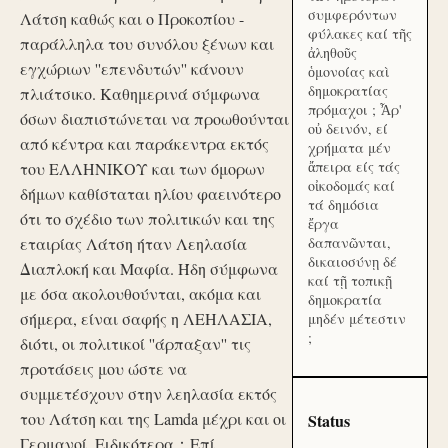
συμφερόντων
Λάτση καθώς και ο Προκοπίου -
φύλακες καί τῆς
παράλληλα του συνόλου ξένων και
ἀληθοῦς
εγχώριων ''επενδυτών'' κάνουν
ὁμονοίας καὶ
δημοκρατίας
πλιάτσικο. Καθημερινά σύμφωνα
πρόμαχοι ; Ἆρ'
όσων διαπιστώνεται να προωθούνται
οὐ δεινόν, εί
από κέντρα και παράκεντρα εκτός
χρήματα μέν
ἄπειρα είς τάς
του ΕΛΛΗΝΙΚΟΥ και των όμορων
οἰκοδομάς καί
δήμων καθίσταται ηλίου φαεινότερο
τά δημόσια
ότι το σχέδιο των πολιτικών και της
ἔργα
εταιρίας Λάτση ήταν Λεηλασία
δαπανῶνται,
δικαιοσύνῃ δέ
Διαπλοκή και Μαφία. Ήδη σύμφωνα
καί τῇ τοπικῇ
με όσα ακολουθούνται, ακόμα και
δημοκρατία
σήμερα, είναι σαφής η ΛΕΗΛΑΣΙΑ,
μηδέν μέτεστιν
;
διότι, οι πολιτικοί ''άρπαξαν'' τις
προτάσεις μου ώστε να
συμμετέσχουν στην λεηλασία εκτός
του Λάτση και της Lamda μέχρι και οι
Status
Γερμανοί. Ειδικότερα：Επί