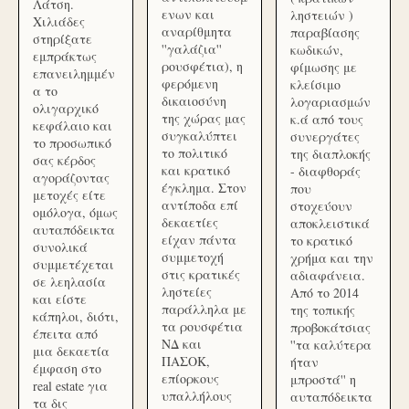
Λάτση.
ενων και
ληστειών )
Χιλιάδες
αναρίθμητα
παραβίασης
στηρίξατε
''γαλάζια''
κωδικών,
εμπράκτως
ρουσφέτια), η
φίμωσης με
επανειλημμέν
φερόμενη
κλείσιμο
α το
δικαιοσύνη
λογαριασμών
ολιγαρχικό
της χώρας μας
κ.ά από τους
κεφάλαιο και
συγκαλύπτει
συνεργάτες
το προσωπικό
το πολιτικό
της διαπλοκής
σας κέρδος
και κρατικό
- διαφθοράς
αγοράζοντας
έγκλημα. Στον
που
μετοχές είτε
αντίποδα επί
στοχεύουν
ομόλογα, όμως
δεκαετίες
αποκλειστικά
αυταπόδεικτα
είχαν πάντα
το κρατικό
συνολικά
συμμετοχή
χρήμα και την
συμμετέχεται
στις κρατικές
αδιαφάνεια.
σε λεηλασία
ληστείες
Από το 2014
και είστε
παράλληλα με
της τοπικής
κάπηλοι, διότι,
τα ρουσφέτια
προβοκάτσιας
έπειτα από
ΝΔ και
''τα καλύτερα
μια δεκαετία
ΠΑΣΟΚ,
ήταν
έμφαση στο
επίορκους
μπροστά'' η
real estate για
υπαλλήλους
αυταπόδεικτα
τα δις