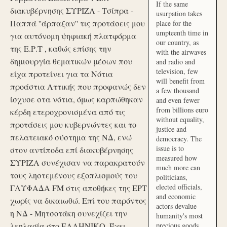
If the same
διακυβέρνησης ΣΥΡΙΖΑ - Τσίπρα -
usurpation takes
Παππά ''άρπαξαν'' τις προτάσεις μου
place for the
umpteenth time in
για αυτόνομη ψηφιακή πλατφόρμα
our country, as
της Ε.Ρ.Τ , καθώς επίσης την
with the airwaves
δημιουργία θεματικών μέσων που
and radio and
television, few
είχα προτείνει για τα Νότια
will benefit from
προάστια Αττικής που προφανώς δεν
a few thousand
ίσχυσε στα νότια, όμως καρπώθηκαν
and even fewer
from billions euro
κέρδη ετεροχρονισμένα από τις
without equality,
προτάσεις μου κυβερνώντες και το
justice and
πελατειακό σύστημα της ΝΔ, ενώ
democracy. The
issue is to
στον αντίποδα επί διακυβέρνησης
measured how
ΣΥΡΙΖΑ συνέχισαν να παρακρατούν
much more can
τους ληστεμένους εξοπλισμούς του
politicians,
elected officials,
ΓΛΥΦΑΔΑ FM στις αποθήκες της ΕΡΤ
and economic
χωρίς να δικαιωθώ. Επί του παρόντος
actors devalue
η ΝΔ - Μητσοτάκη συνεχίζει την
humanity's most
λεηλασία στο ΕΛΛΗΝΙΚΟ. Έχει
precious goods.