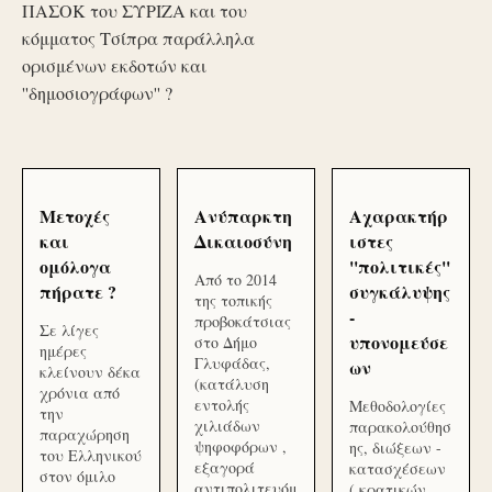
ΠΑΣΟΚ του ΣΥΡΙΖΑ και του
κόμματος Τσίπρα παράλληλα
ορισμένων εκδοτών και
''δημοσιογράφων'' ?
Μετοχές
Ανύπαρκτη
Αχαρακτήρ
και
Δικαιοσύνη
ιστες
ομόλογα
''πολιτικές''
Από το 2014
πήρατε ?
συγκάλυψης
της τοπικής
-
προβοκάτσιας
Σε λίγες
υπονομεύσε
στο Δήμο
ημέρες
Γλυφάδας,
ων
κλείνουν δέκα
(κατάλυση
χρόνια από
εντολής
Μεθοδολογίες
την
χιλιάδων
παρακολούθησ
παραχώρηση
ψηφοφόρων ,
ης, διώξεων -
του Ελληνικού
εξαγορά
κατασχέσεων
στον όμιλο
αντιπολιτευόμ
( κρατικών