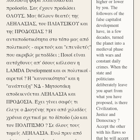
higher or lower
προδοσία. Σας έχουν προδώσει
by you. The
followers of the
ΟΛΟΥΣ. Μας θέλουν θεατές της
false capitalist
ΛΕΗΛΑΣΙΑΣ, του ΠΛΙΑΤΣΙΚΟΥ και
development
της ΠΡΟΔΟΣΙΑΣ ? Η
have, in a few
decades, turned
ανταποδοτικότητα στο τόπο μας από
the planet into a
πολιτικούς - αιρετούς και ''επενδυτές''
medieval phase
που ακριβώς μεταδίδει ; Ποιοί είναι
with wars and
constant daily
αυτόχθονες απ' όσους κάλεσαν η
crimes. When the
LAMDA Development και οι πολιτικοί -
state and
αιρετοί ? Η ''κανονικότητα'' και η
politicians
deliberately leave
''ανάπτυξη'' ΝΔ - Μητσοτάκη
you apart from
αποδεικνύεται ΛΕΗΛΑΣΙΑ και
what you have
ΠΡΟΔΟΣΙΑ. Έχει γίνει σαφές τι
proposed, is there
Civilization,
έλεγε ο Διογένης πριν από χιλιάδες
Justice and
χρόνια σχετικά με το δίποδο ζώο και
Democracy ?
τον ΠΟΛΙΤΙΣΜΟ ? Σε όλους τους
Accept the other
with his flaws so
τομείς ΛΕΗΛΑΣΙΑ. Ενώ πριν από
that he will accept