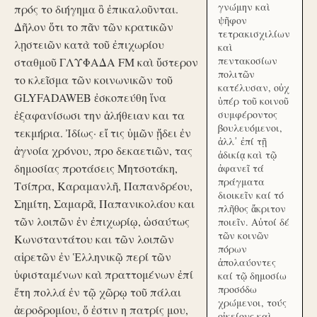
γνώμην καὶ
πρός το διήγημα ὃ ἐπικαλοῦνται.
ψῆφον
Δῆλον ὅτι το πᾶν τῶν κρατικῶν
τετρακισχιλίων
λῃστειῶν κατὰ τοῦ ἐπιχωρίου
καὶ
πεντακοσίων
σταθμοῦ ΓΛΥΦΑΔΑ FM καὶ ὕστερον
πολιτῶν
το κλεῖσμα τῶν κοινωνικῶν τοῦ
κατέλυσαν, οὐχ
GLYFADAWEB ἐσκοπεύθη ἵνα
ὑπέρ τοῦ κοινοῦ
ἐξαφανίσωσι την ἀλήθειαν και τα
συμφέροντος
βουλευόμενοι,
τεκμήρια. Ἰδίως· εἴ τις ὑμῶν ᾔδει ἐν
ἀλλ᾽ ἐπί τῇ
ἀγνοία χρόνου, προ δεκαετιῶν, τας
ἀδικίᾳ καὶ τῷ
δημοσίας προτάσεις Μητσοτάκη,
ἀφανεῖ τά
πράγματα
Τσίπρα, Καραμανλῆ, Παπανδρέου,
διοικεῖν καί τό
Σημίτη, Σαμαρᾶ, Παπανικολάου και
πλῆθος ἄκριτον
τῶν λοιπῶν ἐν ἐπιχωρίῳ, ὡσαύτως
ποιεῖν. Αὐτοί δέ
τῶν κοινῶν
Κωνσταντάτου και τῶν λοιπῶν
πόρων
αἱρετῶν ἐν Ἑλληνικῷ περί τῶν
ἀπολαύοντες
ὑφισταμένων καὶ πραττομένων ἐπί
καί τῷ δημοσίω
προσόδω
ἔτη πολλά ἐν τῷ χῶρῳ τοῦ πάλαι
χρώμενοι, τούς
ἀεροδρομίου, ὅ ἐστιν η πατρίς μου,
οἰκείους καὶ