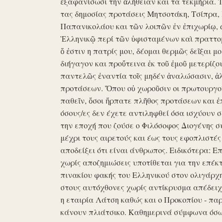
ἐξαφανίσωσι την ἀλήθειαν και τα τεκμήρια. Ἰδ
τας δημοσίας προτάσεις Μητσοτάκη, Τσίπρα,
Παπανικολάου και τῶν λοιπῶν ἐν ἐπιχωρίῳ,
Ἑλληνικῷ περί τῶν ὑφισταμένων καὶ πραττομ
ὅ ἐστιν η πατρίς μου, δέομαι θερμῶς δεῖξαι μ
διήγαγον και προὔτεινα ἐκ τοῦ ἐμοῦ μετερίζο
παντελῶς ἐναντία τοῖς μηδέν ἀναλώσασιν, ἀ
προτάσεων. Ὅπου οὐ χωροῦσιν οι πρωτουργοί 
παθεῖν, ὅσοι ἥρπατε πλῆθος προτάσεων και ἐ
όσους/ες δεν έχετε αντιληφθεί όσα ισχύουν σ
την εποχή που ζούσε ο Φιλόσοφος Διογένης 
μέχρι τους αιρετούς και έως τους εφοπλιστές
αποδείξει ότι είναι άνθρωπος. Ειδικότερα: 
χωρίς αποζημιώσεις υποτίθεται για την επέκ
πινακίου φακής του Ελληνικού στον ολιγάρχ
στους αυτόχθονες χωρίς αντίκρυσμα απέδειχθη 
η εταιρία Λάτση καθώς και ο Προκοπίου - πα
κάνουν πλιάτσικο. Καθημερινά σύμφωνα όσω