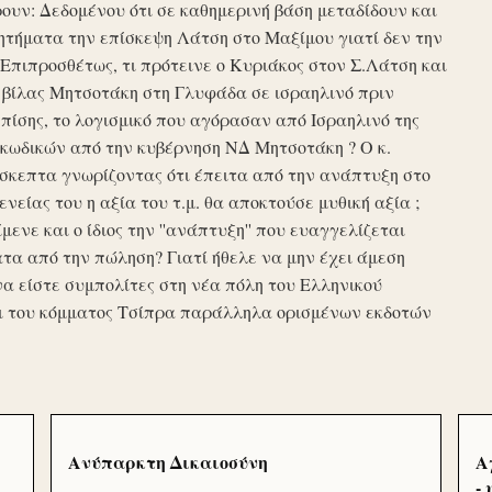
υν: Δεδομένου ότι σε καθημερινή βάση μεταδίδουν και
τήματα την επίσκεψη Λάτση στο Μαξίμου γιατί δεν την
πιπροσθέτως, τι πρότεινε ο Κυριάκος στον Σ.Λάτση και
ης βίλας Μητσοτάκη στη Γλυφάδα σε ισραηλινό πριν
ίσης, το λογισμικό που αγόρασαν από Ισραηλινό της
κωδικών από την κυβέρνηση ΝΔ Μητσοτάκη ? Ο κ.
σκεπτα γνωρίζοντας ότι έπειτα από την ανάπτυξη στο
ενείας του η αξία του τ.μ. θα αποκτούσε μυθική αξία ;
μενε και ο ίδιος την ''ανάπτυξη'' που ευαγγελίζεται
τα από την πώληση? Γιατί ήθελε να μην έχει άμεση
να είστε συμπολίτες στη νέα πόλη του Ελληνικού
ι του κόμματος Τσίπρα παράλληλα ορισμένων εκδοτών
Ανύπαρκτη Δικαιοσύνη
Α
-