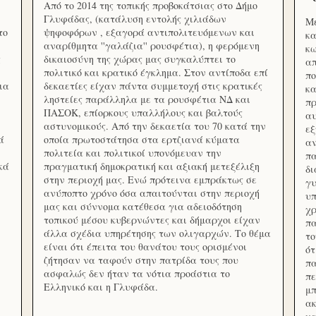
Από το 2014 της τοπικής προβοκάτσιας στο Δήμο
Γλυφάδας, (κατάλυση εντολής χιλιάδων
Με
το
ψηφοφόρων , εξαγορά αντιπολιτευόμενων και
κα
αναρίθμητα ''γαλάζια'' ρουσφέτια), η φερόμενη
κω
ς
δικαιοσύνη της χώρας μας συγκαλύπτει το
απ
πολιτικό και κρατικό έγκλημα. Στον αντίποδα επί
πο
ια
δεκαετίες είχαν πάντα συμμετοχή στις κρατικές
κα
ληστείες παράλληλα με τα ρουσφέτια ΝΔ και
πρ
ΠΑΣΟΚ, επίορκους υπαλλήλους και βαλτούς
αυ
αστυνομικούς. Από την δεκαετία του 70 κατά την
εξ
ά
οποία πρωτοστάτησα στα ερτζιανά κύματα
αν
πολιτεία και πολιτικοί υπονόμευαν την
πα
κά
πραγματική δημοκρατική και αξιακή μετεξέλιξη
δ
στην περιοχή μας. Ενώ πρότεινα εμπράκτως σε
γυ
ανύποπτο χρόνο όσα απαιτούνται στην περιοχή
υπ
μας και σύννομα κατέθεσα για αδειοδότηση
χρ
τοπικού μέσου κυβερνώντες και δήμαρχοι είχαν
πα
άλλα σχέδια υπηρέτησης των ολιγαρχών. Το θέμα
το
είναι ότι έπειτα του θανάτου τους ορισμένοι
ότ
ζήτησαν να ταφούν στην πατρίδα τους που
πα
ασφαλώς δεν ήταν τα νότια προάστια το
πε
Ελληνικό και η Γλυφάδα.
μπ
ακ