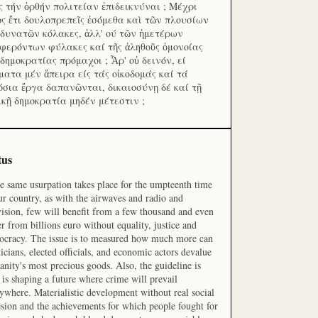
ς τήν ὀρθήν πολιτείαν ἐπιδεικνύναι ; Μέχρι
ος ἔτι δουλοπρεπεῖς ἐσόμεθα καὶ τῶν πλουσίων
 δυνατῶν κόλακες, ἀλλ' ού τῶν ἡμετέρων
φερόντων φύλακες καί τῆς ἀληθοῦς ὁμονοίας
 δημοκρατίας πρόμαχοι ; Ἆρ' οὐ δεινόν, εί
ματα μέν ἄπειρα είς τάς οἰκοδομάς καί τά
όσια ἔργα δαπανῶνται, δικαιοσύνῃ δέ καί τῇ
ικῇ δημοκρατία μηδέν μέτεστιν ;
tus
he same usurpation takes place for the umpteenth time
ur country, as with the airwaves and radio and
vision, few will benefit from a few thousand and even
r from billions euro without equality, justice and
cracy. The issue is to measured how much more can
ticians, elected officials, and economic actors devalue
nity's most precious goods. Also, the guideline is
is shaping a future where crime will prevail
ywhere. Materialistic development without real social
sion and the achievements for which people fought for