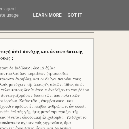
ΧΙΛΙΑΔΕΣ ΜΙΚΡΟΕΠΕΝΔΥΤΕΣ ΕΠΕΝΔΥΣΑΤΕ ΓΙΑ
er-agent
rate usage
LEARN MORE
GOT IT
παγή ἀντί συνόχης και ἀνταποδοτικῆς
σεως ;
ερον δε ἐκδίδουσι δεσμά ἀξίας
τονταπλασίων μυριάδων (τριακοσίας
τήκοντα ἀκριβῶς), και οι ὀλίγοι ποιούσι τους
λούς μετύχειν τῆς ἁρπαγῆς αὐτῶν. Ἰδίως δε ἐν
ς τελευταίοις δυσίν ἔτεσιν ἀνεδέξαντο τον ῥόλον
 συνεργαζομένων διοικητῶν, ἀπο πολιτικῶν
ρι ἱερέων. Καθιστῶσι, ἐπεμβαίνουσι και
έχουσιν ἀμέσως ἐν πλήθει ἀνθρώπων, ὧν οὐδείς
ννήθη ἐπί τῆς γῆς, ἥτις μετά την πράξιν τῆς
εᾶς γίνεται οἰκοδομική ἐπιχείρησις. Ὑπέσχοντο
αποδοτικήν σχέσιν τοῖς γηγενέσιν, ἅμα
έχοντες ἀναθέσεις, ἔργα, και δη δεσμά