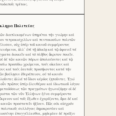
τοδαποῖς τρίτοις.
κλημα Πολιτείας
τῶν διαπλεκομένων ὑπηρέται τήν γνώμην καὶ
ον τετρακισχιλίων καὶ πεντακοσίων πολιτῶν
έλυσαν, οὐχ ὑπέρ τοῦ κοινοῦ συμφέροντος
λευόμενοι, ἀλλ᾽ ἐπί τῇ ἀδικίᾳ καὶ τῷ ἀφανεῖ τά
γματα διοικεῖν καί τό πλῆθος ἄκριτον ποιεῖν.
οί δέ τῶν κοινῶν πόρων ἀπολαύοντες καί τῷ
οσίω προσόδω χρώμενοι, τούς οἰκείους καὶ
ους καί τούς ἑαυτοῖς προσήκοντας κατά τήν
ῶν βούλησιν ἐθεράπευον, ού τό κοινόν
λοῦντες ἀλλά τό ἴδιον κέρδος ζητοῦντες. Ἐγώ
 οὖν πρῶτος ὑπέρ ἐλευθέρου καὶ ίδιωτικοῦ λόγου
 μεταδόσεως τῶν πραγμάτων ἠγωνιζόμην οἱ δέ
ριστοι τῶν νῦν Ἑλλήνων ξένα συμφέροντα
ὔκρινον καί τοῖς ἔξωθεν ἐχαρίζοντο, ἅμα δέ καί
 κοινῶν προστατεῖν ἠξίουν. Πῶς ούκ αἰσχρόν
ς πολιτικοῖς συλλόγοις δημοκρατίαν καὶ
αιοσύνην ἐπαγγέλλεσθαι, μηδεμίαν δέ πράξιν