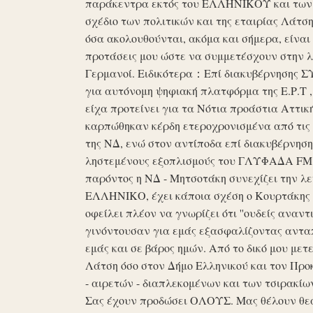
παράκεντρα εκτός του ΕΛΛΗΝΙΚΟΥ και των ό
σχέδιο των πολιτικών και της εταιρίας Λάτ
όσα ακολουθούνται, ακόμα και σήμερα, είναι σ
προτάσεις μου ώστε να συμμετέσχουν στην λε
Γερμανοί. Ειδικότερα：Επί διακυβέρνησης ΣΥΡ
για αυτόνομη ψηφιακή πλατφόρμα της Ε.Ρ.Τ ,
είχα προτείνει για τα Νότια προάστια Αττικ
καρπώθηκαν κέρδη ετεροχρονισμένα από τις 
της ΝΔ, ενώ στον αντίποδα επί διακυβέρνη
ληστεμένους εξοπλισμούς του ΓΛΥΦΑΔΑ FM στ
παρόντος η ΝΔ - Μητσοτάκη συνεχίζει την λ
ΕΛΛΗΝΙΚΟ, έχει κάποια σχέση ο Κουρτάκης η
οφείλει πλέον να γνωρίζει ότι ''ουδείς αναντ
γινόντουσαν για εμάς εξασφαλίζοντας ανταπ
εμάς και σε βάρος ημών. Από το δικό μου μετ
Λάτση όσο στον Δήμο Ελληνικού και τον Προκ
- αιρετών - διαπλεκομένων και των τσιρακίω
Σας έχουν προδώσει ΟΛΟΥΣ. Μας θέλουν θε