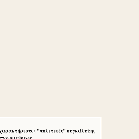
χαρακτήριστες ''πολιτικές'' συγκάλυψης
 υπονομεύσεων