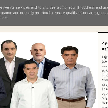
ΜΟΥ ΕΚΛΕΙΣΑΝ ΤΑ ΣΟΣΙΑΛ ΚΑΙ ΦΙΜΩΣΑΝ ΤΟ SITE. ΟΙ 
liver its services and to analyze traffic. Your IP address and us
rmance and security metrics to ensure quality of service, gene
buse.
 ΑΠΟ ΤΟ ΜΙΚΡΟΝ ΑΠΑΓΟΥΣΙ
Ἁρ
σχέ
Σήμ
ἑκα
πεν
πολ
τοῖ
τῶν
μέχ
μετ
ἐγε
δωρ
ἀντ
παρ