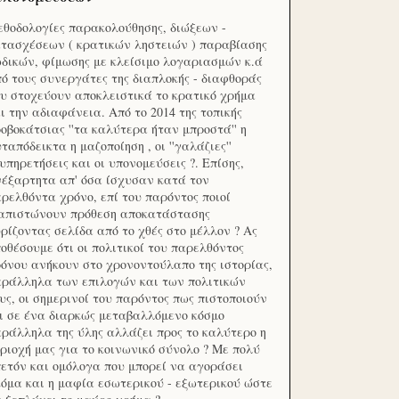
θοδολογίες παρακολούθησης, διώξεων -
τασχέσεων ( κρατικών ληστειών ) παραβίασης
δικών, φίμωσης με κλείσιμο λογαριασμών κ.ά
ό τους συνεργάτες της διαπλοκής - διαφθοράς
υ στοχεύουν αποκλειστικά το κρατικό χρήμα
ι την αδιαφάνεια. Από το 2014 της τοπικής
οβοκάτσιας ''τα καλύτερα ήταν μπροστά'' η
ταπόδεικτα η μαζοποίηση , οι ''γαλάζιες''
υπηρετήσεις και οι υπονομεύσεις ?. Επίσης,
έξαρτητα απ' όσα ίσχυσαν κατά τον
ρελθόντα χρόνο, επί του παρόντος ποιοί
ιαπιστώνουν πρόθεση αποκατάστασης
ρίζοντας σελίδα από το χθές στο μέλλον ? Ας
οθέσουμε ότι οι πολιτικοί του παρελθόντος
όνου ανήκουν στο χρονοντούλαπο της ιστορίας,
ράλληλα των επιλογών και των πολιτικών
υς, οι σημερινοί του παρόντος πως πιστοποιούν
ι σε ένα διαρκώς μεταβαλλόμενο κόσμο
ράλληλα της ύλης αλλάζει προς το καλύτερο η
ριοχή μας για το κοινωνικό σύνολο ? Με πολύ
ετόν και ομόλογα που μπορεί να αγοράσει
όμα και η μαφία εσωτερικού - εξωτερικού ώστε