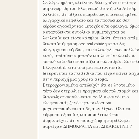
Σε λίγες ημέρες κλείνουν δέκα χρόνια από την
παραχώρηση του Ελληνικού στον όμιλο Λάτση.
Χιλιάδες στηρίξατε εμπράκτως επανειλημμένα 
ολιγαρχικό κεφάλαιο και το προσωπικό σας
κέρδος αγοράζοντας μετοχές είτε ομόλογα, όμω
αυταπόδεικτα συνολικά συμμετέχεται σε
λεηλασία και είστε κάπηλοι, διότι, έπειτα από μ
δεκαετία έμφαση στο real estate για τα δις
ολιγαρχικού κέρδους και ψιλοκέρδη των πολλών
εκτός από τόνους μπετόν και λοιπών υλικών σε
τοπικό επίπεδο απουσιάζει ο πολιτισμός. Σε απλ
Ελληνικά έπειτα από μια εκατονταετία
διευρύνεται το πλιάτσικο που είχαν κάνει αρχι
στην περιοχή μια χούφτα άτομα.
Ετεροχρονισμένα απεδείχθη ότι σε ληστεμένο
τόπο δεν στεριώνει πραγματικός πολιτισμός και
διαρκώς ανακυκλώνεται το ίδιο φαινόμενο
κλεφτουριάς ξενόφερτων ώστε να
μεγιστοποιούνται τα δις των λίγων. Όλα τα
κόμματα εξουσίας και οι πολιτικοί που
συμμετείχαν στην παραχώρηση παράλληλα
παρείχαν ΔΗΜΟΚΡΑΤΙΑ και ΔΙΚΑΙΟΣΥΝΗ ?