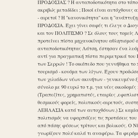
ΠΡΟΔΟΣΙΑΣ ? Η ανταποδοτικότητα στο τόπο μα
ακριβώς μεταδίδει ; Ποιοί είναι αυτόχθονες 
- αιρετοί ? Η ''κανονικότητα'' και η ''ανάπ
ΠΡΟΔΟΣΙΑ. Έχει γίνει σαφές τι έλεγε ο Διογέ
και τον ΠΟΛΙΤΙΣΜΟ ? Σε όλους τους τομείς 
προτείνει πίστα μηχανοκίνητου αθλητισμού ο
ανταποδοτικότητας Λάτση, έστησαν ένα λυόμε
αντί για πραγματική πίστα περιμετρικά του 
των Σερρών ! Το οικόπεδο που γεννήθηκα το 
τουρισμό - κονόμα των λίγων. Έχουν προδώσει 
των χιλιάδων νέων ακινήτων - γενικευμένο ξ
σύνολο με 90 ευρώ το τ.μ. για νέες οικοδομ
(Τραπεζίτες, χρηματιστές, εταιρίες ,εφοπλισ
θεσμικούς φορείς, πολιτικούς-αιρετούς, συστη
ΛΕΗΛΑΣΙΑ κατά των αυτοχθόνων.) Σε καμία 
πολιτισμός να υφαρπάζεις τις προτάσεις τ
από πάσης φύσεως τρίτους και βολικούς. Ο Ν
γνωρίζουν πολύ καλά τι αναφέρω. Τα φερόμε