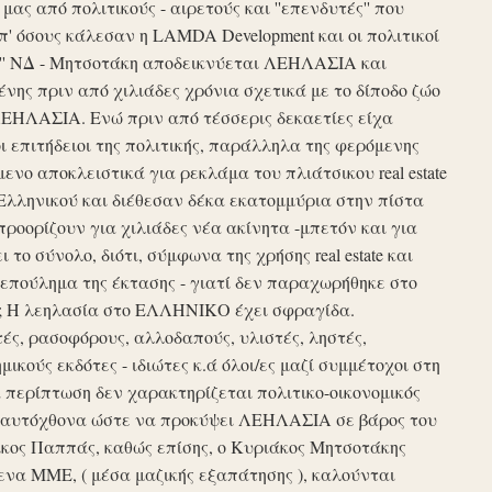
ς από πολιτικούς - αιρετούς και ''επενδυτές'' που
απ' όσους κάλεσαν η LAMDA Development και οι πολιτικοί
τυξη'' ΝΔ - Μητσοτάκη αποδεικνύεται ΛΕΗΛΑΣΙΑ και
νης πριν από χιλιάδες χρόνια σχετικά με το δίποδο ζώο
ΛΕΗΛΑΣΙΑ. Ενώ πριν από τέσσερις δεκαετίες είχα
ι επιτήδειοι της πολιτικής, παράλληλα της φερόμενης
νο αποκλειστικά για ρεκλάμα του πλιάτσικου real estate
Ελληνικού και διέθεσαν δέκα εκατομμύρια στην πίστα
προορίζουν για χιλιάδες νέα ακίνητα -μπετόν και για
το σύνολο, διότι, σύμφωνα της χρήσης real estate και
επούλημα της έκτασης - γιατί δεν παραχωρήθηκε στο
ές ; Η λεηλασία στο ΕΛΛΗΝΙΚΟ έχει σφραγίδα.
τές, ρασοφόρους, αλλοδαπούς, υλιστές, ληστές,
μικούς εκδότες - ιδιώτες κ.ά όλοι/ες μαζί συμμέτοχοι στη
περίπτωση δεν χαρακτηρίζεται πολιτικο-οικονομικός
ου αυτόχθονα ώστε να προκύψει ΛΕΗΛΑΣΙΑ σε βάρος του
ίκος Παππάς, καθώς επίσης, ο Κυριάκος Μητσοτάκης
να ΜΜΕ, ( μέσα μαζικής εξαπάτησης ), καλούνται