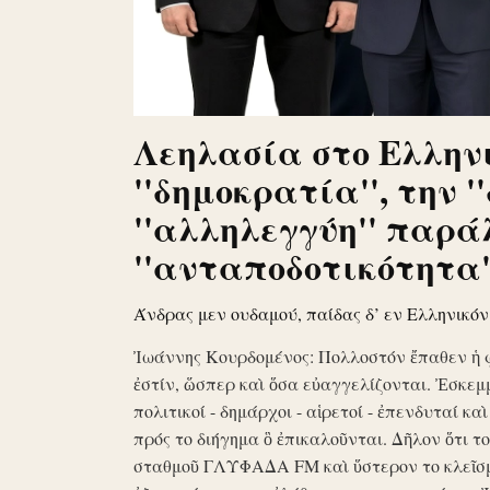
Λεηλασία στο Ελληνι
''δημοκρατία'', την '
''αλληλεγγύη'' παρά
''ανταποδοτικότητα''
Άνδρας μεν ουδαμού, παίδας δ’ εν Ελληνικό
Ἰωάννης Κουρδομένος: Πολλοστόν ἔπαθεν ἡ 
ἐστίν, ὥσπερ καὶ ὅσα εὐαγγελίζονται. Ἐσκεμ
πολιτικοί - δημάρχοι - αἱρετοί - ἐπενδυταί κα
πρός το διήγημα ὃ ἐπικαλοῦνται. Δῆλον ὅτι 
σταθμοῦ ΓΛΥΦΑΔΑ FM καὶ ὕστερον το κλεῖσ