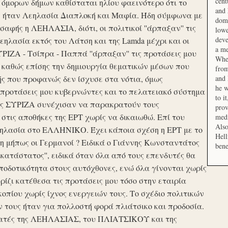
cent
μορων δήμων καθίσταται ηλίου φαεινότερο ότι το
and 
ση ήταν Λεηλασία Διαπλοκή και Μαφία. Ήδη σύμφωνα με
domi
αφής η ΛΕΗΛΑΣΙΑ, διότι, οι πολιτικοί ''άρπαξαν'' τις
lowe
deve
ηλασία εκτός του Λάτση και της Lamda μέχρι και οι
a me
ΙΖΑ - Τσίπρα - Παππά ''άρπαξαν'' τις προτάσεις μου
When
 καθώς επίσης την δημιουργία θεματικών μέσων που
from
ής που προφανώς δεν ίσχυσε στα νότια, όμως
and 
he w
προτάσεις μου κυβερνώντες και το πελατειακό σύστημα
to i
σης ΣΥΡΙΖΑ συνέχισαν να παρακρατούν τους
prov
ις αποθήκες της ΕΡΤ χωρίς να δικαιωθώ. Επί του
medi
Also
εηλασία στο ΕΛΛΗΝΙΚΟ. Έχει κάποια σχέση η ΕΡΤ με το
Hell
 μήπως οι Γερμανοί ? Ειδικά ο Γιάννης Κωνσταντάτος
bene
ικατάστατος'', ειδικά όταν όλα από τους επενδυτές θα
οδοτικότητα στους αυτόχθονες, ενώ όλα γίνονται χωρίς
ερίζι κατέθεσα τις προτάσεις μου τόσο στην εταιρία
οπίου χωρίς ίχνος ενεργειών τους. Το σχέδιο πολιτικών
ν τους ήταν για πολλοστή φορά πλιάτσικο και προδοσία.
ατές της ΛΕΗΛΑΣΙΑΣ, του ΠΛΙΑΤΣΙΚΟΥ και της