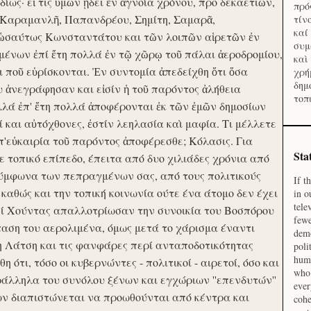
ίως· εἴ τις ὑμῶν ᾔδει ἐν ἀγνοία χρόνου, προ δεκαετιῶν,
πρό
 Καραμανλῆ, Παπανδρέου, Σημίτη, Σαμαρᾶ,
τίν
καί
 ὡσαύτως Κωνσταντάτου και τῶν λοιπῶν αἱρετῶν ἐν
συμ
ένων ἐπί ἔτη πολλά ἐν τῷ χῶρῳ τοῦ πάλαι ἀεροδρομίου,
καὶ
οι ποῦ εὑρίσκονται. Ἐν συντομία ἀπεδείχθη ὅτι ὅσα
χρή
δημ
υ ἀνεγράφησαν και εἰσίν ἡ τοῦ παρόντος ἀλήθεια
τοπ
λλά ἐπ' ἔτη πολλά ἀποφέρονται ἐκ τῶν ἐμῶν δημοσίων
και αὐτόχθονες, ἐστίν λεηλασία καὶ μαφία. Τι μέλλετε
π'εὐκαιρία τοῦ παρόντος ἀποφέρεσθε; Κόλασις. Για
Sta
ε τοπικό επίπεδο, έπειτα από δυο χιλιάδες χρόνια από
σύμφωνα των πεπραγμένων σας, από τους πολιτικούς
If t
 καθώς και την τοπική κοινωνία ούτε ένα άτομο δεν έχει
in o
tele
Επί Χούντας απαλλοτρίωσαν την συνοικία του Βοσπόρου
fewe
ταση του αερολιμένα, όμως μετά το χάρισμα έναντι
demo
η Λάτση και τις φανφάρες περί ανταποδοτικότητας
poli
huma
ότι, τόσο οι κυβερνώντες - πολιτικοί - αιρετοί, όσο και
who 
ράλληλα του συνόλου ξένων και εγχώριων ''επενδυτών''
ever
ν διαπιστώνεται να προωθούνται από κέντρα και
cohe