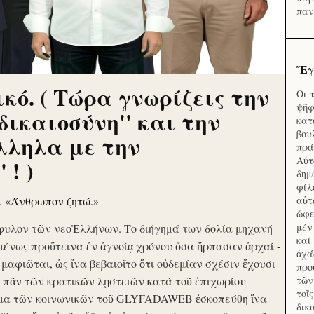
παν
Ἔγ
κό. ( Τώρα γνωρίζεις την
Οι 
ψῆφ
'δικαιοσύνη'' και την
κατ
βου
λληλα με την
πρά
Αὐτ
 ! )
δημ
φίλ
ν. «Άνθρωπον ζητώ.»
αὑτ
ὠφε
μέν
φυλον τῶν νεοἙλλήνων. Το διήγημά των δολία μηχανή
καί
μένως προὔτεινα ἐν ἀγνοίᾳ χρόνου ὅσα ἥρπασαν ἀρχαί -
ἀχά
ὶ μαφιῶται, ὡς ἵνα βεβαιοῖτο ὅτι οὐδεμίαν σχέσιν ἔχουσι
προ
το πᾶν τῶν κρατικῶν λῃστειῶν κατὰ τοῦ ἐπιχωρίου
τῶν
τοῖ
μα τῶν κοινωνικῶν τοῦ GLYFADAWEB ἐσκοπεύθη ἵνα
δικ