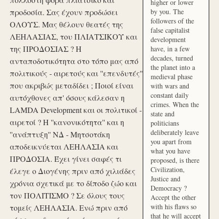
higher or lower
προδοσία. Σας έχουν προδώσει
by you. The
followers of the
ΟΛΟΥΣ. Μας θέλουν θεατές της
false capitalist
ΛΕΗΛΑΣΙΑΣ, του ΠΛΙΑΤΣΙΚΟΥ και
development
της ΠΡΟΔΟΣΙΑΣ ? Η
have, in a few
decades, turned
ανταποδοτικότητα στο τόπο μας από
the planet into a
πολιτικούς - αιρετούς και ''επενδυτές''
medieval phase
που ακριβώς μεταδίδει ; Ποιοί είναι
with wars and
constant daily
αυτόχθονες απ' όσους κάλεσαν η
crimes. When the
LAMDA Development και οι πολιτικοί -
state and
αιρετοί ? Η ''κανονικότητα'' και η
politicians
deliberately leave
''ανάπτυξη'' ΝΔ - Μητσοτάκη
you apart from
αποδεικνύεται ΛΕΗΛΑΣΙΑ και
what you have
ΠΡΟΔΟΣΙΑ. Έχει γίνει σαφές τι
proposed, is there
Civilization,
έλεγε ο Διογένης πριν από χιλιάδες
Justice and
χρόνια σχετικά με το δίποδο ζώο και
Democracy ?
τον ΠΟΛΙΤΙΣΜΟ ? Σε όλους τους
Accept the other
with his flaws so
τομείς ΛΕΗΛΑΣΙΑ. Ενώ πριν από
that he will accept