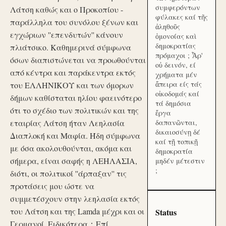
συμφερόντων
Λάτση καθώς και ο Προκοπίου -
φύλακες καί τῆς
παράλληλα του συνόλου ξένων και
ἀληθοῦς
εγχώριων ''επενδυτών'' κάνουν
ὁμονοίας καὶ
δημοκρατίας
πλιάτσικο. Καθημερινά σύμφωνα
πρόμαχοι ; Ἆρ'
όσων διαπιστώνεται να προωθούνται
οὐ δεινόν, εί
από κέντρα και παράκεντρα εκτός
χρήματα μέν
ἄπειρα είς τάς
του ΕΛΛΗΝΙΚΟΥ και των όμορων
οἰκοδομάς καί
δήμων καθίσταται ηλίου φαεινότερο
τά δημόσια
ότι το σχέδιο των πολιτικών και της
ἔργα
εταιρίας Λάτση ήταν Λεηλασία
δαπανῶνται,
δικαιοσύνῃ δέ
Διαπλοκή και Μαφία. Ήδη σύμφωνα
καί τῇ τοπικῇ
με όσα ακολουθούνται, ακόμα και
δημοκρατία
σήμερα, είναι σαφής η ΛΕΗΛΑΣΙΑ,
μηδέν μέτεστιν
;
διότι, οι πολιτικοί ''άρπαξαν'' τις
προτάσεις μου ώστε να
συμμετέσχουν στην λεηλασία εκτός
του Λάτση και της Lamda μέχρι και οι
Status
Γερμανοί. Ειδικότερα：Επί