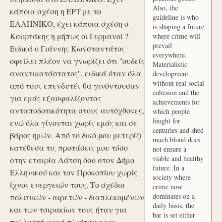
Also, the
κάποια σχέση η ΕΡΤ με το
guideline is who
ΕΛΛΗΝΙΚΟ, έχει κάποια σχέση ο
is shaping a future
Κουρτάκης η μήπως οι Γερμανοί ?
where crime will
prevail
Ειδικά ο Γιάννης Κωνσταντάτος
everywhere.
οφείλει πλέον να γνωρίζει ότι ''ουδείς
Materialistic
αναντικατάστατος'', ειδικά όταν όλα
development
without real social
από τους επενδυτές θα γινόντουσαν
cohesion and the
για εμάς εξασφαλίζοντας
achievements for
ανταποδοτικότητα στους αυτόχθονες,
which people
fought for
ενώ όλα γίνονται χωρίς εμάς και σε
centuries and shed
βάρος ημών. Από το δικό μου μετερίζι
much blood does
κατέθεσα τις προτάσεις μου τόσο
not ensure a
viable and healthy
στην εταιρία Λάτση όσο στον Δήμο
future. In a
Ελληνικού και τον Προκοπίου χωρίς
society where
ίχνος ενεργειών τους. Το σχέδιο
crime now
dominates on a
πολιτικών - αιρετών - διαπλεκομένων
daily basis, the
και των τσιρακίων τους ήταν για
bar is set either
πολλοστή φορά πλιάτσικο και