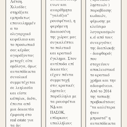
Λάτση.
ενων και
ληστειών )
Χιλιάδες
αναρίθμητα
παραβίασης
στηρίξατε
''γαλάζια''
κωδικών,
εμπράκτως
ρουσφέτια), η
φίμωσης με
επανειλημμέν
φερόμενη
κλείσιμο
α το
δικαιοσύνη
λογαριασμών
ολιγαρχικό
της χώρας μας
κ.ά από τους
κεφάλαιο και
συγκαλύπτει
συνεργάτες
το προσωπικό
το πολιτικό
της διαπλοκής
σας κέρδος
και κρατικό
- διαφθοράς
αγοράζοντας
έγκλημα. Στον
που
μετοχές είτε
αντίποδα επί
στοχεύουν
ομόλογα, όμως
δεκαετίες
αποκλειστικά
αυταπόδεικτα
είχαν πάντα
το κρατικό
συνολικά
συμμετοχή
χρήμα και την
συμμετέχεται
στις κρατικές
αδιαφάνεια.
σε λεηλασία
ληστείες
Από το 2014
και είστε
παράλληλα με
της τοπικής
κάπηλοι, διότι,
τα ρουσφέτια
προβοκάτσιας
έπειτα από
ΝΔ και
''τα καλύτερα
μια δεκαετία
ΠΑΣΟΚ,
ήταν
έμφαση στο
επίορκους
μπροστά'' η
real estate για
υπαλλήλους
αυταπόδεικτα
τα δις