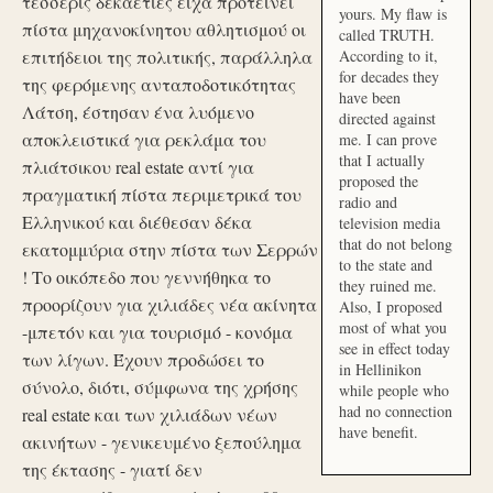
τέσσερις δεκαετίες είχα προτείνει
yours. My flaw is
πίστα μηχανοκίνητου αθλητισμού οι
called TRUTH.
επιτήδειοι της πολιτικής, παράλληλα
According to it,
for decades they
της φερόμενης ανταποδοτικότητας
have been
Λάτση, έστησαν ένα λυόμενο
directed against
αποκλειστικά για ρεκλάμα του
me. I can prove
that I actually
πλιάτσικου real estate αντί για
proposed the
πραγματική πίστα περιμετρικά του
radio and
Ελληνικού και διέθεσαν δέκα
television media
that do not belong
εκατομμύρια στην πίστα των Σερρών
to the state and
! Το οικόπεδο που γεννήθηκα το
they ruined me.
προορίζουν για χιλιάδες νέα ακίνητα
Also, I proposed
most of what you
-μπετόν και για τουρισμό - κονόμα
see in effect today
των λίγων. Έχουν προδώσει το
in Hellinikon
σύνολο, διότι, σύμφωνα της χρήσης
while people who
had no connection
real estate και των χιλιάδων νέων
have benefit.
ακινήτων - γενικευμένο ξεπούλημα
της έκτασης - γιατί δεν