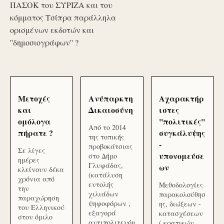
ΠΑΣΟΚ του ΣΥΡΙΖΑ και του
κόμματος Τσίπρα παράλληλα
ορισμένων εκδοτών και
''δημοσιογράφων'' ?
Μετοχές
Ανύπαρκτη
Αχαρακτήρ
και
Δικαιοσύνη
ιστες
ομόλογα
''πολιτικές''
Από το 2014
πήρατε ?
συγκάλυψης
της τοπικής
-
προβοκάτσιας
Σε λίγες
υπονομεύσε
στο Δήμο
ημέρες
Γλυφάδας,
ων
κλείνουν δέκα
(κατάλυση
χρόνια από
εντολής
Μεθοδολογίες
την
χιλιάδων
παρακολούθησ
παραχώρηση
ψηφοφόρων ,
ης, διώξεων -
του Ελληνικού
εξαγορά
κατασχέσεων
στον όμιλο
αντιπολιτευόμ
( κρατικών