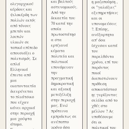
και βαλτούς
η μαζοποίηση ,
ολιγαρχικού
αστυνομικούς.
οι ''γαλάζιες''
κέρδους και
Από την
εξυπηρετήσεις
ψιλοκέρδη των
δεκαετία του
και οι
πολλών εκτός
70 κατά την
υπονομεύσεις
από τόνους
οποία
?. Επίσης,
μπετόν και
πρωτοστάτησ
ανέξαρτητα
λοιπών
α στα
απ' όσα
υλικών σε
ερτζιανά
ίσχυσαν κατά
τοπικό επίπεδο
κύματα
τον
απουσιάζει ο
πολιτεία και
παρελθόντα
πολιτισμός. Σε
πολιτικοί
χρόνο, επί του
απλά
υπονόμευαν
παρόντος
Ελληνικά
την
ποιοί
έπειτα από
πραγματική
διαπιστώνουν
μια
δημοκρατική
πρόθεση
εκατονταετία
και αξιακή
αποκατάστασ
διευρύνεται
μετεξέλιξη
ης γυρίζοντας
το πλιάτσικο
στην περιοχή
σελίδα από το
που είχαν
μας. Ενώ
χθές στο
κάνει αρχικά
πρότεινα
μέλλον ? Ας
στην περιοχή
εμπράκτως σε
υποθέσουμε
μια χούφτα
ανύποπτο
ότι οι
άτομα.
χρόνο όσα
πολιτικοί του