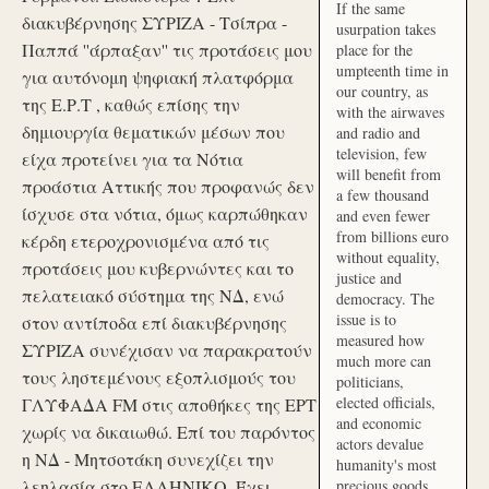
If the same
διακυβέρνησης ΣΥΡΙΖΑ - Τσίπρα -
usurpation takes
Παππά ''άρπαξαν'' τις προτάσεις μου
place for the
umpteenth time in
για αυτόνομη ψηφιακή πλατφόρμα
our country, as
της Ε.Ρ.Τ , καθώς επίσης την
with the airwaves
δημιουργία θεματικών μέσων που
and radio and
television, few
είχα προτείνει για τα Νότια
will benefit from
προάστια Αττικής που προφανώς δεν
a few thousand
ίσχυσε στα νότια, όμως καρπώθηκαν
and even fewer
from billions euro
κέρδη ετεροχρονισμένα από τις
without equality,
προτάσεις μου κυβερνώντες και το
justice and
πελατειακό σύστημα της ΝΔ, ενώ
democracy. The
issue is to
στον αντίποδα επί διακυβέρνησης
measured how
ΣΥΡΙΖΑ συνέχισαν να παρακρατούν
much more can
τους ληστεμένους εξοπλισμούς του
politicians,
elected officials,
ΓΛΥΦΑΔΑ FM στις αποθήκες της ΕΡΤ
and economic
χωρίς να δικαιωθώ. Επί του παρόντος
actors devalue
η ΝΔ - Μητσοτάκη συνεχίζει την
humanity's most
λεηλασία στο ΕΛΛΗΝΙΚΟ. Έχει
precious goods.