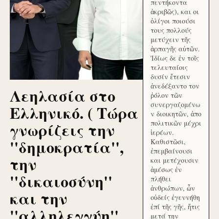
πεντήκοντα
ἀκριβῶς), και οι
ὀλίγοι ποιούσι
τους πολλούς
μετύχειν τῆς
ἁρπαγῆς αὐτῶν.
Ἰδίως δε ἐν τοῖς
τελευταίοις
δυσίν ἔτεσιν
ἀνεδέξαντο τον
Λεηλασία στο
ῥόλον τῶν
συνεργαζομένω
Ελληνικό. ( Τώρα
ν διοικητῶν, ἀπο
γνωρίζεις την
πολιτικῶν μέχρι
ἱερέων.
''δημοκρατία'',
Καθιστῶσι,
ἐπεμβαίνουσι
την
και μετέχουσιν
ἀμέσως ἐν
''δικαιοσύνη''
πλήθει
ἀνθρώπων, ὧν
και την
οὐδείς ἐγεννήθη
ἐπί τῆς γῆς, ἥτις
''αλληλεγγύη''
μετά την