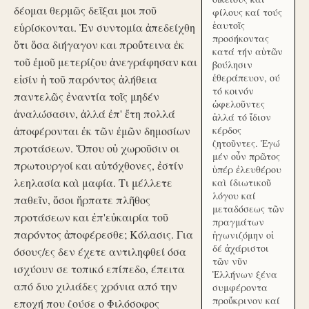
δέομαι θερμῶς δεῖξαι μοι ποῦ
φίλους καί τούς
ἑαυτοῖς
εὑρίσκονται. Ἐν συντομία ἀπεδείχθη
προσήκοντας
ὅτι ὅσα διήγαγον και προὔτεινα ἐκ
κατά τήν αὑτῶν
τοῦ ἐμοῦ μετερίζου ἀνεγράφησαν και
βούλησιν
ἐθεράπευον, ού
εἰσίν ἡ τοῦ παρόντος ἀλήθεια
τό κοινόν
παντελῶς ἐναντία τοῖς μηδέν
ὠφελοῦντες
ἀναλώσασιν, ἀλλά ἐπ' ἔτη πολλά
ἀλλά τό ἴδιον
ἀποφέρονται ἐκ τῶν ἐμῶν δημοσίων
κέρδος
ζητοῦντες. Ἐγώ
προτάσεων. Ὅπου οὐ χωροῦσιν οι
μέν οὖν πρῶτος
πρωτουργοί και αὐτόχθονες, ἐστίν
ὑπέρ ἐλευθέρου
λεηλασία καὶ μαφία. Τι μέλλετε
καὶ ίδιωτικοῦ
λόγου καί
παθεῖν, ὅσοι ἥρπατε πλῆθος
μεταδόσεως τῶν
προτάσεων και ἐπ'εὐκαιρία τοῦ
πραγμάτων
παρόντος ἀποφέρεσθε; Κόλασις. Για
ἠγωνιζόμην οἱ
δέ ἀχάριστοι
όσους/ες δεν έχετε αντιληφθεί όσα
τῶν νῦν
ισχύουν σε τοπικό επίπεδο, έπειτα
Ἑλλήνων ξένα
από δυο χιλιάδες χρόνια από την
συμφέροντα
προὔκρινον καί
εποχή που ζούσε ο Φιλόσοφος