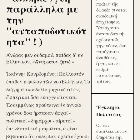
πράξιν τῆς
παράλληλα με
δωρεᾶς γίνεται
την
οἰκοδομική
ἐπιχείρησις.
''ανταποδοτικότ
Ὑπέσχοντο
ἀνταποδοτικήν
ητα'' ! )
σχέσιν τοῖς
γηγενέσιν, ἅμα
παρέχοντες
Άνδρας μεν ουδαμού, παίδας δ’ εν
ἀναθέσεις,
Ελληνικόν. «Άνθρωπον ζητώ.»
ἔργα, και δη
δεσμά
Ἰωάννης Κουρδομένος: Πολλοστόν
παντοδαποῖς
ἔπαθεν ἡ φυλον τῶν νεοἙλλήνων. Το
τρίτοις.
διήγημά των δολία μηχανή ἐστίν,
ὥσπερ καὶ ὅσα εὐαγγελίζονται.
Ἐσκεμμένως προὔτεινα ἐν ἀγνοίᾳ
Ἔγκλημα
χρόνου ὅσα ἥρπασαν ἀρχαί -
Πολιτείας
πολιτικοί - δημάρχοι - αἱρετοί -
Οι τῶν
ἐπενδυταί καὶ μαφιῶται, ὡς ἵνα
διαπλεκομένων
βεβαιοῖτο ὅτι οὐδεμίαν σχέσιν ἔχουσι
ὑπηρέται τήν