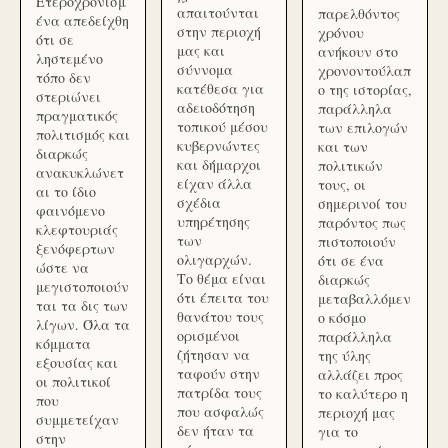
Ετεροχρονισμ
απαιτούνται
παρελθόντος
ένα απεδείχθη
στην περιοχή
χρόνου
ότι σε
μας και
ανήκουν στο
ληστεμένο
σύννομα
χρονοντούλαπ
τόπο δεν
κατέθεσα για
ο της ιστορίας,
στεριώνει
αδειοδότηση
παράλληλα
πραγματικός
τοπικού μέσου
των επιλογών
πολιτισμός και
κυβερνώντες
και των
διαρκώς
και δήμαρχοι
πολιτικών
ανακυκλώνετ
είχαν άλλα
τους, οι
αι το ίδιο
σχέδια
σημερινοί του
φαινόμενο
υπηρέτησης
παρόντος πως
κλεφτουριάς
των
πιστοποιούν
ξενόφερτων
ολιγαρχών.
ότι σε ένα
ώστε να
Το θέμα είναι
διαρκώς
μεγιστοποιούν
ότι έπειτα του
μεταβαλλόμεν
ται τα δις των
θανάτου τους
ο κόσμο
λίγων. Όλα τα
ορισμένοι
παράλληλα
κόμματα
ζήτησαν να
της ύλης
εξουσίας και
ταφούν στην
αλλάζει προς
οι πολιτικοί
πατρίδα τους
το καλύτερο η
που
που ασφαλώς
περιοχή μας
συμμετείχαν
δεν ήταν τα
για το
στην