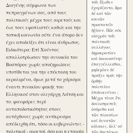
τοῖς ἔξωθεν
Διογένης σύμφωνα των
ἐχαρίζοντο, ἅμα
πεπραγμένων σας, από τους
δέ καί τῶν
κοινῶν
πολιτικούς μέχρι τους αιρετούς και
προστατεῖν
έως τους εφοπλιστές καθώς και την
ἠξίουν. Πῶς ούκ
τοπική κοινωνία ούτε ένα άτομο δεν
αἰσχρόν τοῖς
πολιτικοῖς
έχει αποδείξει ότι είναι άνθρωπος.
συλλόγοις
Ειδικότερα: Επί Χούντας
δημοκρατίαν
απαλλοτρίωσαν την συνοικία του
καὶ δικαιοσύνην
Βοσπόρου χωρίς αποζημιώσεις
ἐπαγγέλλεσθαι,
μηδεμίαν δέ
υποτίθεται για την επέκταση του
πράξιν πρός τήν
αερολιμένα, όμως μετά το χάρισμα
ὀρθήν
έναντι πινακίου φακής του
πολιτείαν
ἐπιδεικνύναι ;
Ελληνικού στον ολιγάρχη Λάτση και
Μέχρι τίνος ἔτι
τις φανφάρες περί
δουλοπρεπεῖς
ανταποδοτικότητας στους
ἐσόμεθα καὶ
τῶν πλουσίων
αυτόχθονες χωρίς αντίκρυσμα
καί δυνατῶν
απέδειχθη ότι, τόσο οι κυβερνώντες -
κόλακες, ἀλλ' ού
πολιτικοί - αιρετοί, όσο και η εταιρία
τῶν ἡμετέρων