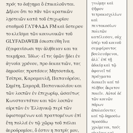
γνώμην καὶ
πρός το διήγημα ὃ ἐπικαλοῦνται.
ψῆφον
Δῆλον ὅτι το πᾶν τῶν κρατικῶν
τετρακισχιλίων
λῃστειῶν κατὰ τοῦ ἐπιχωρίου
καὶ
πεντακοσίων
σταθμοῦ ΓΛΥΦΑΔΑ FM καὶ ὕστερον
πολιτῶν
το κλεῖσμα τῶν κοινωνικῶν τοῦ
κατέλυσαν, οὐχ
GLYFADAWEB ἐσκοπεύθη ἵνα
ὑπέρ τοῦ κοινοῦ
ἐξαφανίσωσι την ἀλήθειαν και τα
συμφέροντος
βουλευόμενοι,
τεκμήρια. Ἰδίως· εἴ τις ὑμῶν ᾔδει ἐν
ἀλλ᾽ ἐπί τῇ
ἀγνοία χρόνου, προ δεκαετιῶν, τας
ἀδικίᾳ καὶ τῷ
δημοσίας προτάσεις Μητσοτάκη,
ἀφανεῖ τά
πράγματα
Τσίπρα, Καραμανλῆ, Παπανδρέου,
διοικεῖν καί τό
Σημίτη, Σαμαρᾶ, Παπανικολάου και
πλῆθος ἄκριτον
τῶν λοιπῶν ἐν ἐπιχωρίῳ, ὡσαύτως
ποιεῖν. Αὐτοί δέ
τῶν κοινῶν
Κωνσταντάτου και τῶν λοιπῶν
πόρων
αἱρετῶν ἐν Ἑλληνικῷ περί τῶν
ἀπολαύοντες
ὑφισταμένων καὶ πραττομένων ἐπί
καί τῷ δημοσίω
προσόδω
ἔτη πολλά ἐν τῷ χῶρῳ τοῦ πάλαι
χρώμενοι, τούς
ἀεροδρομίου, ὅ ἐστιν η πατρίς μου,
οἰκείους καὶ