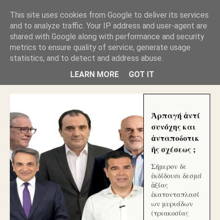
GLYFADAWEB: ΑΝΤΙ ΑΝΤΑΠΟΔΟΣΗΣ ΣΤΟΥΣ
This site uses cookies from Google to deliver its services
ΑΥΤΟΧΘΟΝΕΣ ΜΟΥ ΕΚΛΕΙΣΑΝ ΤΑ ΣΟΣΙΑΛ ΚΑΙ
and to analyze traffic. Your IP address and user-agent are
ΦΙΜΩΣΑΝ ΤΟ SITE. ΟΙ ΧΙΛΙΑΔΕΣ ΜΙΚΡΟΕΠΕΝΔΥΤΕΣ
ΕΠΕΝΔΥΣΑΤΕ ΓΙΑ ΛΕΗΛΑΣΙΑ ΚΑΙ ΕΓΚΛΗΜΑ ?
shared with Google along with performance and security
metrics to ensure quality of service, generate usage
statistics, and to detect and address abuse.
ΓΛΥΦΑΔΑ WEB |ΟΙ ΜΕΓΑΛΟΙ ΚΛΕΠΤΑΙ ΑΠΟ ΤΟ
ΜΙΚΡΟΝ ΑΠΑΓΟΥΣΙ
LEARN MORE
GOT IT
Ἁρπαγή ἀντί
συνόχης και
ἀνταποδοτικ
ῆς σχέσεως ;
Σήμερον δε
ἐκδίδουσι δεσμά
ἀξίας
ἑκατονταπλασί
ων μυριάδων
(τριακοσίας