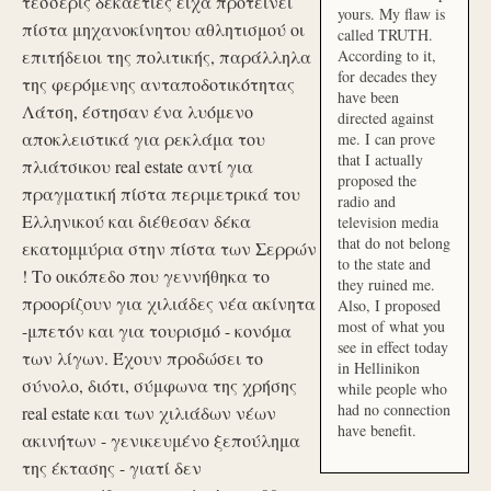
τέσσερις δεκαετίες είχα προτείνει
yours. My flaw is
πίστα μηχανοκίνητου αθλητισμού οι
called TRUTH.
επιτήδειοι της πολιτικής, παράλληλα
According to it,
for decades they
της φερόμενης ανταποδοτικότητας
have been
Λάτση, έστησαν ένα λυόμενο
directed against
αποκλειστικά για ρεκλάμα του
me. I can prove
that I actually
πλιάτσικου real estate αντί για
proposed the
πραγματική πίστα περιμετρικά του
radio and
Ελληνικού και διέθεσαν δέκα
television media
that do not belong
εκατομμύρια στην πίστα των Σερρών
to the state and
! Το οικόπεδο που γεννήθηκα το
they ruined me.
προορίζουν για χιλιάδες νέα ακίνητα
Also, I proposed
most of what you
-μπετόν και για τουρισμό - κονόμα
see in effect today
των λίγων. Έχουν προδώσει το
in Hellinikon
σύνολο, διότι, σύμφωνα της χρήσης
while people who
had no connection
real estate και των χιλιάδων νέων
have benefit.
ακινήτων - γενικευμένο ξεπούλημα
της έκτασης - γιατί δεν