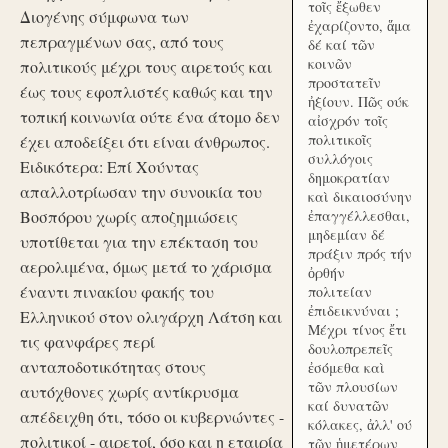
τοῖς ἔξωθεν
Διογένης σύμφωνα των
ἐχαρίζοντο, ἅμα
πεπραγμένων σας, από τους
δέ καί τῶν
κοινῶν
πολιτικούς μέχρι τους αιρετούς και
προστατεῖν
έως τους εφοπλιστές καθώς και την
ἠξίουν. Πῶς ούκ
τοπική κοινωνία ούτε ένα άτομο δεν
αἰσχρόν τοῖς
πολιτικοῖς
έχει αποδείξει ότι είναι άνθρωπος.
συλλόγοις
Ειδικότερα: Επί Χούντας
δημοκρατίαν
απαλλοτρίωσαν την συνοικία του
καὶ δικαιοσύνην
Βοσπόρου χωρίς αποζημιώσεις
ἐπαγγέλλεσθαι,
μηδεμίαν δέ
υποτίθεται για την επέκταση του
πράξιν πρός τήν
αερολιμένα, όμως μετά το χάρισμα
ὀρθήν
έναντι πινακίου φακής του
πολιτείαν
ἐπιδεικνύναι ;
Ελληνικού στον ολιγάρχη Λάτση και
Μέχρι τίνος ἔτι
τις φανφάρες περί
δουλοπρεπεῖς
ανταποδοτικότητας στους
ἐσόμεθα καὶ
τῶν πλουσίων
αυτόχθονες χωρίς αντίκρυσμα
καί δυνατῶν
απέδειχθη ότι, τόσο οι κυβερνώντες -
κόλακες, ἀλλ' ού
πολιτικοί - αιρετοί, όσο και η εταιρία
τῶν ἡμετέρων