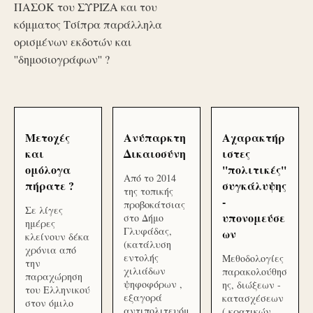
ΠΑΣΟΚ του ΣΥΡΙΖΑ και του
κόμματος Τσίπρα παράλληλα
ορισμένων εκδοτών και
''δημοσιογράφων'' ?
Μετοχές
Ανύπαρκτη
Αχαρακτήρ
και
Δικαιοσύνη
ιστες
ομόλογα
''πολιτικές''
Από το 2014
πήρατε ?
συγκάλυψης
της τοπικής
-
προβοκάτσιας
Σε λίγες
υπονομεύσε
στο Δήμο
ημέρες
Γλυφάδας,
ων
κλείνουν δέκα
(κατάλυση
χρόνια από
εντολής
Μεθοδολογίες
την
χιλιάδων
παρακολούθησ
παραχώρηση
ψηφοφόρων ,
ης, διώξεων -
του Ελληνικού
εξαγορά
κατασχέσεων
στον όμιλο
αντιπολιτευόμ
( κρατικών