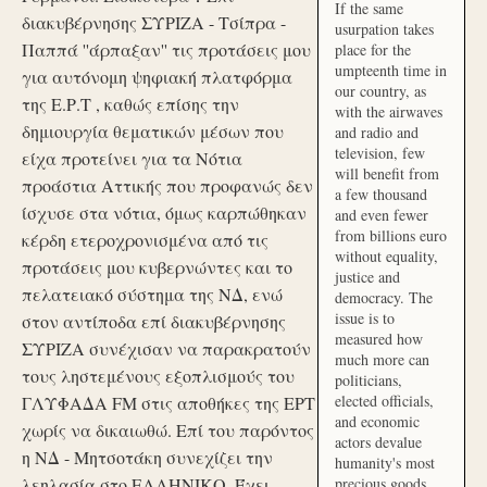
If the same
διακυβέρνησης ΣΥΡΙΖΑ - Τσίπρα -
usurpation takes
Παππά ''άρπαξαν'' τις προτάσεις μου
place for the
umpteenth time in
για αυτόνομη ψηφιακή πλατφόρμα
our country, as
της Ε.Ρ.Τ , καθώς επίσης την
with the airwaves
δημιουργία θεματικών μέσων που
and radio and
television, few
είχα προτείνει για τα Νότια
will benefit from
προάστια Αττικής που προφανώς δεν
a few thousand
ίσχυσε στα νότια, όμως καρπώθηκαν
and even fewer
from billions euro
κέρδη ετεροχρονισμένα από τις
without equality,
προτάσεις μου κυβερνώντες και το
justice and
πελατειακό σύστημα της ΝΔ, ενώ
democracy. The
issue is to
στον αντίποδα επί διακυβέρνησης
measured how
ΣΥΡΙΖΑ συνέχισαν να παρακρατούν
much more can
τους ληστεμένους εξοπλισμούς του
politicians,
elected officials,
ΓΛΥΦΑΔΑ FM στις αποθήκες της ΕΡΤ
and economic
χωρίς να δικαιωθώ. Επί του παρόντος
actors devalue
η ΝΔ - Μητσοτάκη συνεχίζει την
humanity's most
λεηλασία στο ΕΛΛΗΝΙΚΟ. Έχει
precious goods.