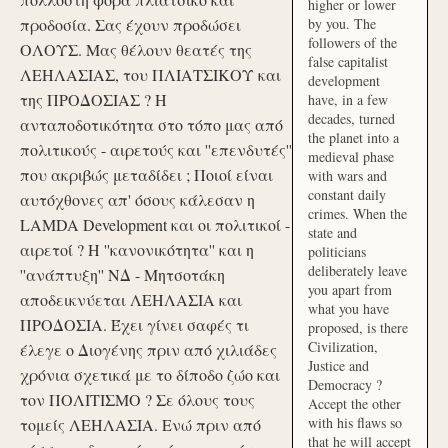
higher or lower
προδοσία. Σας έχουν προδώσει
by you. The
followers of the
ΟΛΟΥΣ. Μας θέλουν θεατές της
false capitalist
ΛΕΗΛΑΣΙΑΣ, του ΠΛΙΑΤΣΙΚΟΥ και
development
της ΠΡΟΔΟΣΙΑΣ ? Η
have, in a few
decades, turned
ανταποδοτικότητα στο τόπο μας από
the planet into a
πολιτικούς - αιρετούς και ''επενδυτές''
medieval phase
που ακριβώς μεταδίδει ; Ποιοί είναι
with wars and
constant daily
αυτόχθονες απ' όσους κάλεσαν η
crimes. When the
LAMDA Development και οι πολιτικοί -
state and
αιρετοί ? Η ''κανονικότητα'' και η
politicians
deliberately leave
''ανάπτυξη'' ΝΔ - Μητσοτάκη
you apart from
αποδεικνύεται ΛΕΗΛΑΣΙΑ και
what you have
ΠΡΟΔΟΣΙΑ. Έχει γίνει σαφές τι
proposed, is there
Civilization,
έλεγε ο Διογένης πριν από χιλιάδες
Justice and
χρόνια σχετικά με το δίποδο ζώο και
Democracy ?
τον ΠΟΛΙΤΙΣΜΟ ? Σε όλους τους
Accept the other
with his flaws so
τομείς ΛΕΗΛΑΣΙΑ. Ενώ πριν από
that he will accept