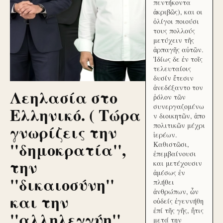
πεντήκοντα
ἀκριβῶς), και οι
ὀλίγοι ποιούσι
τους πολλούς
μετύχειν τῆς
ἁρπαγῆς αὐτῶν.
Ἰδίως δε ἐν τοῖς
τελευταίοις
δυσίν ἔτεσιν
ἀνεδέξαντο τον
Λεηλασία στο
ῥόλον τῶν
συνεργαζομένω
Ελληνικό. ( Τώρα
ν διοικητῶν, ἀπο
γνωρίζεις την
πολιτικῶν μέχρι
ἱερέων.
''δημοκρατία'',
Καθιστῶσι,
ἐπεμβαίνουσι
την
και μετέχουσιν
ἀμέσως ἐν
''δικαιοσύνη''
πλήθει
ἀνθρώπων, ὧν
και την
οὐδείς ἐγεννήθη
ἐπί τῆς γῆς, ἥτις
''αλληλεγγύη''
μετά την