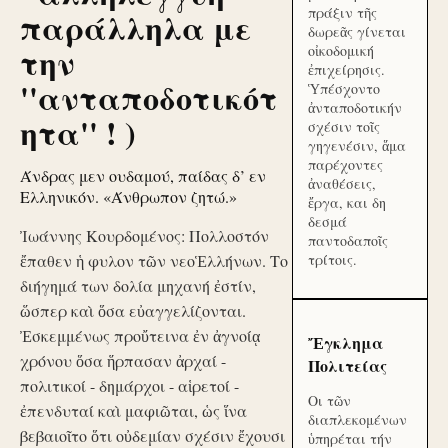
πράξιν τῆς
παράλληλα με
δωρεᾶς γίνεται
την
οἰκοδομική
ἐπιχείρησις.
''ανταποδοτικότ
Ὑπέσχοντο
ἀνταποδοτικήν
ητα'' ! )
σχέσιν τοῖς
γηγενέσιν, ἅμα
παρέχοντες
Άνδρας μεν ουδαμού, παίδας δ’ εν
ἀναθέσεις,
Ελληνικόν. «Άνθρωπον ζητώ.»
ἔργα, και δη
δεσμά
Ἰωάννης Κουρδομένος: Πολλοστόν
παντοδαποῖς
ἔπαθεν ἡ φυλον τῶν νεοἙλλήνων. Το
τρίτοις.
διήγημά των δολία μηχανή ἐστίν,
ὥσπερ καὶ ὅσα εὐαγγελίζονται.
Ἐσκεμμένως προὔτεινα ἐν ἀγνοίᾳ
Ἔγκλημα
χρόνου ὅσα ἥρπασαν ἀρχαί -
Πολιτείας
πολιτικοί - δημάρχοι - αἱρετοί -
Οι τῶν
ἐπενδυταί καὶ μαφιῶται, ὡς ἵνα
διαπλεκομένων
βεβαιοῖτο ὅτι οὐδεμίαν σχέσιν ἔχουσι
ὑπηρέται τήν