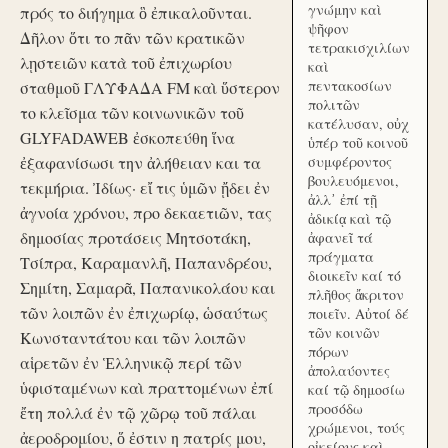
γνώμην καὶ
πρός το διήγημα ὃ ἐπικαλοῦνται.
ψῆφον
Δῆλον ὅτι το πᾶν τῶν κρατικῶν
τετρακισχιλίων
λῃστειῶν κατὰ τοῦ ἐπιχωρίου
καὶ
πεντακοσίων
σταθμοῦ ΓΛΥΦΑΔΑ FM καὶ ὕστερον
πολιτῶν
το κλεῖσμα τῶν κοινωνικῶν τοῦ
κατέλυσαν, οὐχ
GLYFADAWEB ἐσκοπεύθη ἵνα
ὑπέρ τοῦ κοινοῦ
ἐξαφανίσωσι την ἀλήθειαν και τα
συμφέροντος
βουλευόμενοι,
τεκμήρια. Ἰδίως· εἴ τις ὑμῶν ᾔδει ἐν
ἀλλ᾽ ἐπί τῇ
ἀγνοία χρόνου, προ δεκαετιῶν, τας
ἀδικίᾳ καὶ τῷ
δημοσίας προτάσεις Μητσοτάκη,
ἀφανεῖ τά
πράγματα
Τσίπρα, Καραμανλῆ, Παπανδρέου,
διοικεῖν καί τό
Σημίτη, Σαμαρᾶ, Παπανικολάου και
πλῆθος ἄκριτον
τῶν λοιπῶν ἐν ἐπιχωρίῳ, ὡσαύτως
ποιεῖν. Αὐτοί δέ
τῶν κοινῶν
Κωνσταντάτου και τῶν λοιπῶν
πόρων
αἱρετῶν ἐν Ἑλληνικῷ περί τῶν
ἀπολαύοντες
ὑφισταμένων καὶ πραττομένων ἐπί
καί τῷ δημοσίω
προσόδω
ἔτη πολλά ἐν τῷ χῶρῳ τοῦ πάλαι
χρώμενοι, τούς
ἀεροδρομίου, ὅ ἐστιν η πατρίς μου,
οἰκείους καὶ