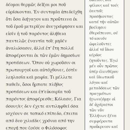
δέομαι θερμῶς δεῖξαι μοι ποῦ
φίλους καί τούς
ἑαυτοῖς
εὑρίσκονται. Ἐν συντομία ἀπεδείχθη
προσήκοντας
ὅτι ὅσα διήγαγον και προὔτεινα ἐκ
κατά τήν αὑτῶν
τοῦ ἐμοῦ μετερίζου ἀνεγράφησαν και
βούλησιν
ἐθεράπευον, ού
εἰσίν ἡ τοῦ παρόντος ἀλήθεια
τό κοινόν
παντελῶς ἐναντία τοῖς μηδέν
ὠφελοῦντες
ἀναλώσασιν, ἀλλά ἐπ' ἔτη πολλά
ἀλλά τό ἴδιον
ἀποφέρονται ἐκ τῶν ἐμῶν δημοσίων
κέρδος
ζητοῦντες. Ἐγώ
προτάσεων. Ὅπου οὐ χωροῦσιν οι
μέν οὖν πρῶτος
πρωτουργοί και αὐτόχθονες, ἐστίν
ὑπέρ ἐλευθέρου
λεηλασία καὶ μαφία. Τι μέλλετε
καὶ ίδιωτικοῦ
λόγου καί
παθεῖν, ὅσοι ἥρπατε πλῆθος
μεταδόσεως τῶν
προτάσεων και ἐπ'εὐκαιρία τοῦ
πραγμάτων
παρόντος ἀποφέρεσθε; Κόλασις. Για
ἠγωνιζόμην οἱ
δέ ἀχάριστοι
όσους/ες δεν έχετε αντιληφθεί όσα
τῶν νῦν
ισχύουν σε τοπικό επίπεδο, έπειτα
Ἑλλήνων ξένα
από δυο χιλιάδες χρόνια από την
συμφέροντα
προὔκρινον καί
εποχή που ζούσε ο Φιλόσοφος