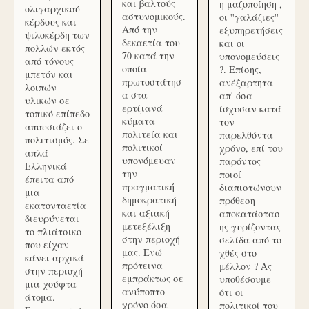
και βαλτούς
η μαζοποίηση ,
ολιγαρχικού
αστυνομικούς.
οι ''γαλάζιες''
κέρδους και
Από την
εξυπηρετήσεις
ψιλοκέρδη των
δεκαετία του
και οι
πολλών εκτός
70 κατά την
υπονομεύσεις
από τόνους
οποία
?. Επίσης,
μπετόν και
πρωτοστάτησ
ανέξαρτητα
λοιπών
α στα
απ' όσα
υλικών σε
ερτζιανά
ίσχυσαν κατά
τοπικό επίπεδο
κύματα
τον
απουσιάζει ο
πολιτεία και
παρελθόντα
πολιτισμός. Σε
πολιτικοί
χρόνο, επί του
απλά
υπονόμευαν
παρόντος
Ελληνικά
την
ποιοί
έπειτα από
πραγματική
διαπιστώνουν
μια
δημοκρατική
πρόθεση
εκατονταετία
και αξιακή
αποκατάστασ
διευρύνεται
μετεξέλιξη
ης γυρίζοντας
το πλιάτσικο
στην περιοχή
σελίδα από το
που είχαν
μας. Ενώ
χθές στο
κάνει αρχικά
πρότεινα
μέλλον ? Ας
στην περιοχή
εμπράκτως σε
υποθέσουμε
μια χούφτα
ανύποπτο
ότι οι
άτομα.
χρόνο όσα
πολιτικοί του