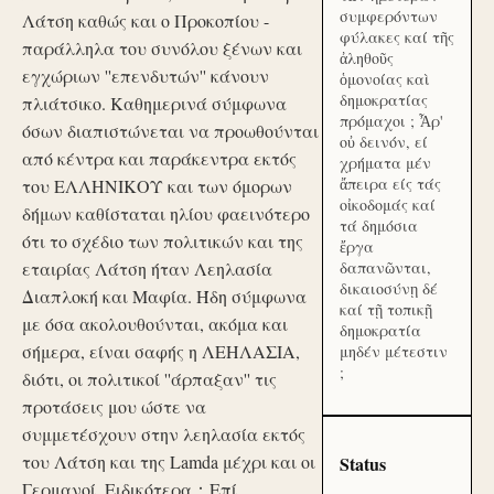
συμφερόντων
Λάτση καθώς και ο Προκοπίου -
φύλακες καί τῆς
παράλληλα του συνόλου ξένων και
ἀληθοῦς
εγχώριων ''επενδυτών'' κάνουν
ὁμονοίας καὶ
δημοκρατίας
πλιάτσικο. Καθημερινά σύμφωνα
πρόμαχοι ; Ἆρ'
όσων διαπιστώνεται να προωθούνται
οὐ δεινόν, εί
από κέντρα και παράκεντρα εκτός
χρήματα μέν
ἄπειρα είς τάς
του ΕΛΛΗΝΙΚΟΥ και των όμορων
οἰκοδομάς καί
δήμων καθίσταται ηλίου φαεινότερο
τά δημόσια
ότι το σχέδιο των πολιτικών και της
ἔργα
εταιρίας Λάτση ήταν Λεηλασία
δαπανῶνται,
δικαιοσύνῃ δέ
Διαπλοκή και Μαφία. Ήδη σύμφωνα
καί τῇ τοπικῇ
με όσα ακολουθούνται, ακόμα και
δημοκρατία
σήμερα, είναι σαφής η ΛΕΗΛΑΣΙΑ,
μηδέν μέτεστιν
;
διότι, οι πολιτικοί ''άρπαξαν'' τις
προτάσεις μου ώστε να
συμμετέσχουν στην λεηλασία εκτός
του Λάτση και της Lamda μέχρι και οι
Status
Γερμανοί. Ειδικότερα：Επί