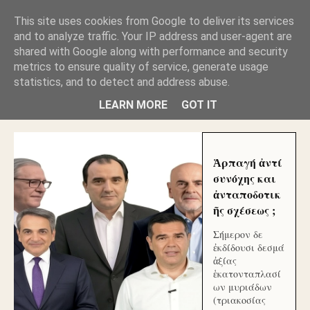
GLYFADAWEB: ΑΝΤΙ ΑΝΤΑΠΟΔΟΣΗΣ ΣΤΟΥΣ
This site uses cookies from Google to deliver its services
ΑΥΤΟΧΘΟΝΕΣ ΜΟΥ ΕΚΛΕΙΣΑΝ ΤΑ ΣΟΣΙΑΛ ΚΑΙ
and to analyze traffic. Your IP address and user-agent are
ΦΙΜΩΣΑΝ ΤΟ SITE. ΟΙ ΧΙΛΙΑΔΕΣ ΜΙΚΡΟΕΠΕΝΔΥΤΕΣ
ΕΠΕΝΔΥΣΑΤΕ ΓΙΑ ΛΕΗΛΑΣΙΑ ΚΑΙ ΕΓΚΛΗΜΑ ?
shared with Google along with performance and security
metrics to ensure quality of service, generate usage
statistics, and to detect and address abuse.
ΓΛΥΦΑΔΑ WEB |ΟΙ ΜΕΓΑΛΟΙ ΚΛΕΠΤΑΙ ΑΠΟ ΤΟ
ΜΙΚΡΟΝ ΑΠΑΓΟΥΣΙ
LEARN MORE
GOT IT
Ἁρπαγή ἀντί
συνόχης και
ἀνταποδοτικ
ῆς σχέσεως ;
Σήμερον δε
ἐκδίδουσι δεσμά
ἀξίας
ἑκατονταπλασί
ων μυριάδων
(τριακοσίας