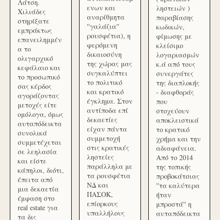
Λάτση.
ενων και
ληστειών )
Χιλιάδες
αναρίθμητα
παραβίασης
στηρίξατε
''γαλάζια''
κωδικών,
εμπράκτως
ρουσφέτια), η
φίμωσης με
επανειλημμέν
φερόμενη
κλείσιμο
α το
δικαιοσύνη
λογαριασμών
ολιγαρχικό
της χώρας μας
κ.ά από τους
κεφάλαιο και
συγκαλύπτει
συνεργάτες
το προσωπικό
το πολιτικό
της διαπλοκής
σας κέρδος
και κρατικό
- διαφθοράς
αγοράζοντας
έγκλημα. Στον
που
μετοχές είτε
αντίποδα επί
στοχεύουν
ομόλογα, όμως
δεκαετίες
αποκλειστικά
αυταπόδεικτα
είχαν πάντα
το κρατικό
συνολικά
συμμετοχή
χρήμα και την
συμμετέχεται
στις κρατικές
αδιαφάνεια.
σε λεηλασία
ληστείες
Από το 2014
και είστε
παράλληλα με
της τοπικής
κάπηλοι, διότι,
τα ρουσφέτια
προβοκάτσιας
έπειτα από
ΝΔ και
''τα καλύτερα
μια δεκαετία
ΠΑΣΟΚ,
ήταν
έμφαση στο
επίορκους
μπροστά'' η
real estate για
υπαλλήλους
αυταπόδεικτα
τα δις