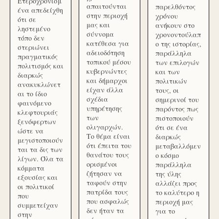
Ετεροχρονισμ
απαιτούνται
παρελθόντος
ένα απεδείχθη
στην περιοχή
χρόνου
ότι σε
μας και
ανήκουν στο
ληστεμένο
σύννομα
χρονοντούλαπ
τόπο δεν
κατέθεσα για
ο της ιστορίας,
στεριώνει
αδειοδότηση
παράλληλα
πραγματικός
τοπικού μέσου
των επιλογών
πολιτισμός και
κυβερνώντες
και των
διαρκώς
και δήμαρχοι
πολιτικών
ανακυκλώνετ
είχαν άλλα
τους, οι
αι το ίδιο
σχέδια
σημερινοί του
φαινόμενο
υπηρέτησης
παρόντος πως
κλεφτουριάς
των
πιστοποιούν
ξενόφερτων
ολιγαρχών.
ότι σε ένα
ώστε να
Το θέμα είναι
διαρκώς
μεγιστοποιούν
ότι έπειτα του
μεταβαλλόμεν
ται τα δις των
θανάτου τους
ο κόσμο
λίγων. Όλα τα
ορισμένοι
παράλληλα
κόμματα
ζήτησαν να
της ύλης
εξουσίας και
ταφούν στην
αλλάζει προς
οι πολιτικοί
πατρίδα τους
το καλύτερο η
που
που ασφαλώς
περιοχή μας
συμμετείχαν
δεν ήταν τα
για το
στην