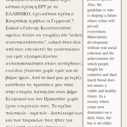
Also, the
κάποια σχέση η ΕΡΤ με το
guideline is who
ΕΛΛΗΝΙΚΟ, έχει κάποια σχέση ο
is shaping a future
Κουρτάκης η μήπως οι Γερμανοί ?
where crime will
prevail
Ειδικά ο Γιάννης Κωνσταντάτος
everywhere.
οφείλει πλέον να γνωρίζει ότι ''ουδείς
Materialistic
αναντικατάστατος'', ειδικά όταν όλα
development
without real social
από τους επενδυτές θα γινόντουσαν
cohesion and the
για εμάς εξασφαλίζοντας
achievements for
ανταποδοτικότητα στους αυτόχθονες,
which people
fought for
ενώ όλα γίνονται χωρίς εμάς και σε
centuries and shed
βάρος ημών. Από το δικό μου μετερίζι
much blood does
κατέθεσα τις προτάσεις μου τόσο
not ensure a
viable and healthy
στην εταιρία Λάτση όσο στον Δήμο
future. In a
Ελληνικού και τον Προκοπίου χωρίς
society where
ίχνος ενεργειών τους. Το σχέδιο
crime now
dominates on a
πολιτικών - αιρετών - διαπλεκομένων
daily basis, the
και των τσιρακίων τους ήταν για
bar is set either
πολλοστή φορά πλιάτσικο και