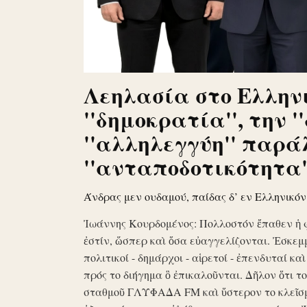
Λεηλασία στο Ελληνι
''δημοκρατία'', την '
''αλληλεγγύη'' παρά
''ανταποδοτικότητα''
Άνδρας μεν ουδαμού, παίδας δ’ εν Ελληνικό
Ἰωάννης Κουρδομένος: Πολλοστόν ἔπαθεν ἡ 
ἐστίν, ὥσπερ καὶ ὅσα εὐαγγελίζονται. Ἐσκεμ
πολιτικοί - δημάρχοι - αἱρετοί - ἐπενδυταί κα
πρός το διήγημα ὃ ἐπικαλοῦνται. Δῆλον ὅτι 
σταθμοῦ ΓΛΥΦΑΔΑ FM καὶ ὕστερον το κλεῖσ