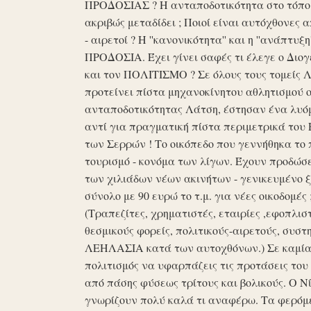
ΠΡΟΔΟΣΙΑΣ ? Η ανταποδοτικότητα στο τόπο μα
ακριβώς μεταδίδει ; Ποιοί είναι αυτόχθονες 
- αιρετοί ? Η ''κανονικότητα'' και η ''ανάπ
ΠΡΟΔΟΣΙΑ. Έχει γίνει σαφές τι έλεγε ο Διογέ
και τον ΠΟΛΙΤΙΣΜΟ ? Σε όλους τους τομείς 
προτείνει πίστα μηχανοκίνητου αθλητισμού ο
ανταποδοτικότητας Λάτση, έστησαν ένα λυόμε
αντί για πραγματική πίστα περιμετρικά του 
των Σερρών ! Το οικόπεδο που γεννήθηκα το 
τουρισμό - κονόμα των λίγων. Έχουν προδώσει 
των χιλιάδων νέων ακινήτων - γενικευμένο ξ
σύνολο με 90 ευρώ το τ.μ. για νέες οικοδομ
(Τραπεζίτες, χρηματιστές, εταιρίες ,εφοπλισ
θεσμικούς φορείς, πολιτικούς-αιρετούς, συστη
ΛΕΗΛΑΣΙΑ κατά των αυτοχθόνων.) Σε καμία 
πολιτισμός να υφαρπάζεις τις προτάσεις τ
από πάσης φύσεως τρίτους και βολικούς. Ο Ν
γνωρίζουν πολύ καλά τι αναφέρω. Τα φερόμε