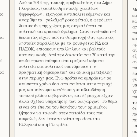
Από το 2014 της τοπικής προβοκάτσιας στο Δήμο
Γλυφάδας, (κατάλυση εντολής χιλιάδων
Με
το
ψηφοφόρων , εξαγορά αντιπολιτευόμενων και
κα
αναρίθμητα ''γαλάζια'' ρουσφέτια), η φερόμενη
κω
ς
δικαιοσύνη της χώρας μας συγκαλύπτει το
απ
πολιτικό και κρατικό έγκλημα. Στον αντίποδα επί
πο
ια
δεκαετίες είχαν πάντα συμμετοχή στις κρατικές
κα
ληστείες παράλληλα με τα ρουσφέτια ΝΔ και
πρ
ΠΑΣΟΚ, επίορκους υπαλλήλους και βαλτούς
αυ
αστυνομικούς. Από την δεκαετία του 70 κατά την
εξ
ά
οποία πρωτοστάτησα στα ερτζιανά κύματα
αν
πολιτεία και πολιτικοί υπονόμευαν την
πα
κά
πραγματική δημοκρατική και αξιακή μετεξέλιξη
δ
στην περιοχή μας. Ενώ πρότεινα εμπράκτως σε
γυ
ανύποπτο χρόνο όσα απαιτούνται στην περιοχή
υπ
μας και σύννομα κατέθεσα για αδειοδότηση
χρ
τοπικού μέσου κυβερνώντες και δήμαρχοι είχαν
πα
άλλα σχέδια υπηρέτησης των ολιγαρχών. Το θέμα
το
είναι ότι έπειτα του θανάτου τους ορισμένοι
ότ
ζήτησαν να ταφούν στην πατρίδα τους που
πα
ασφαλώς δεν ήταν τα νότια προάστια το
πε
Ελληνικό και η Γλυφάδα.
μπ
ακ