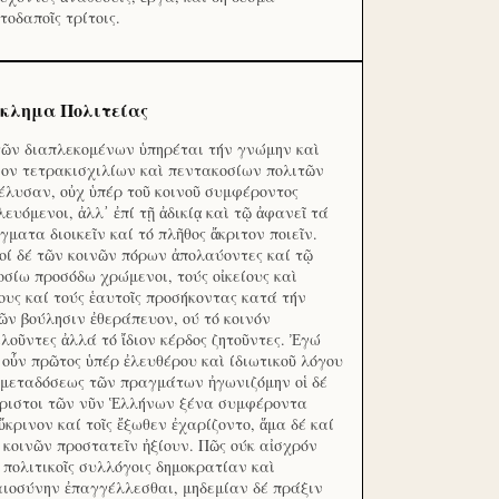
τοδαποῖς τρίτοις.
κλημα Πολιτείας
τῶν διαπλεκομένων ὑπηρέται τήν γνώμην καὶ
ον τετρακισχιλίων καὶ πεντακοσίων πολιτῶν
έλυσαν, οὐχ ὑπέρ τοῦ κοινοῦ συμφέροντος
λευόμενοι, ἀλλ᾽ ἐπί τῇ ἀδικίᾳ καὶ τῷ ἀφανεῖ τά
γματα διοικεῖν καί τό πλῆθος ἄκριτον ποιεῖν.
οί δέ τῶν κοινῶν πόρων ἀπολαύοντες καί τῷ
οσίω προσόδω χρώμενοι, τούς οἰκείους καὶ
ους καί τούς ἑαυτοῖς προσήκοντας κατά τήν
ῶν βούλησιν ἐθεράπευον, ού τό κοινόν
λοῦντες ἀλλά τό ἴδιον κέρδος ζητοῦντες. Ἐγώ
 οὖν πρῶτος ὑπέρ ἐλευθέρου καὶ ίδιωτικοῦ λόγου
 μεταδόσεως τῶν πραγμάτων ἠγωνιζόμην οἱ δέ
ριστοι τῶν νῦν Ἑλλήνων ξένα συμφέροντα
ὔκρινον καί τοῖς ἔξωθεν ἐχαρίζοντο, ἅμα δέ καί
 κοινῶν προστατεῖν ἠξίουν. Πῶς ούκ αἰσχρόν
ς πολιτικοῖς συλλόγοις δημοκρατίαν καὶ
αιοσύνην ἐπαγγέλλεσθαι, μηδεμίαν δέ πράξιν