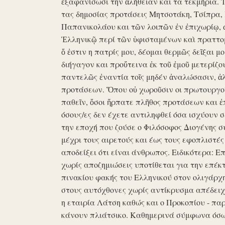
ἐξαφανίσωσι την ἀλήθειαν και τα τεκμήρια. Ἰδ
τας δημοσίας προτάσεις Μητσοτάκη, Τσίπρα,
Παπανικολάου και τῶν λοιπῶν ἐν ἐπιχωρίῳ,
Ἑλληνικῷ περί τῶν ὑφισταμένων καὶ πραττομ
ὅ ἐστιν η πατρίς μου, δέομαι θερμῶς δεῖξαι μ
διήγαγον και προὔτεινα ἐκ τοῦ ἐμοῦ μετερίζο
παντελῶς ἐναντία τοῖς μηδέν ἀναλώσασιν, ἀ
προτάσεων. Ὅπου οὐ χωροῦσιν οι πρωτουργοί 
παθεῖν, ὅσοι ἥρπατε πλῆθος προτάσεων και ἐ
όσους/ες δεν έχετε αντιληφθεί όσα ισχύουν σ
την εποχή που ζούσε ο Φιλόσοφος Διογένης 
μέχρι τους αιρετούς και έως τους εφοπλιστές
αποδείξει ότι είναι άνθρωπος. Ειδικότερα: 
χωρίς αποζημιώσεις υποτίθεται για την επέκ
πινακίου φακής του Ελληνικού στον ολιγάρχ
στους αυτόχθονες χωρίς αντίκρυσμα απέδειχθη 
η εταιρία Λάτση καθώς και ο Προκοπίου - πα
κάνουν πλιάτσικο. Καθημερινά σύμφωνα όσω