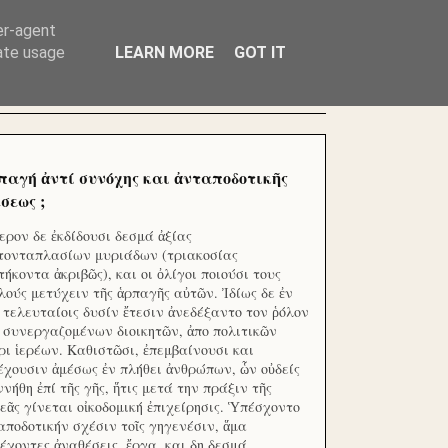
ΧΙΛΙΑΔΕΣ ΜΙΚΡΟΕΠΕΝΔΥΤΕΣ ΕΠΕΝΔΥΣΑΤΕ ΓΙΑ
er-agent
rate usage
LEARN MORE
GOT IT
παγή ἀντί συνόχης και ἀνταποδοτικῆς
σεως ;
ερον δε ἐκδίδουσι δεσμά ἀξίας
τονταπλασίων μυριάδων (τριακοσίας
τήκοντα ἀκριβῶς), και οι ὀλίγοι ποιούσι τους
λούς μετύχειν τῆς ἁρπαγῆς αὐτῶν. Ἰδίως δε ἐν
ς τελευταίοις δυσίν ἔτεσιν ἀνεδέξαντο τον ῥόλον
 συνεργαζομένων διοικητῶν, ἀπο πολιτικῶν
ρι ἱερέων. Καθιστῶσι, ἐπεμβαίνουσι και
έχουσιν ἀμέσως ἐν πλήθει ἀνθρώπων, ὧν οὐδείς
ννήθη ἐπί τῆς γῆς, ἥτις μετά την πράξιν τῆς
εᾶς γίνεται οἰκοδομική ἐπιχείρησις. Ὑπέσχοντο
αποδοτικήν σχέσιν τοῖς γηγενέσιν, ἅμα
έχοντες ἀναθέσεις, ἔργα, και δη δεσμά