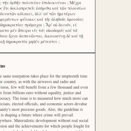
ς τήν ὀρθήν πολιτείαν ἐπιδεικνύναι ; Μέχρι
ος ἔτι δουλοπρεπεῖς ἐσόμεθα καὶ τῶν πλουσίων
 δυνατῶν κόλακες, ἀλλ' ού τῶν ἡμετέρων
φερόντων φύλακες καί τῆς ἀληθοῦς ὁμονοίας
 δημοκρατίας πρόμαχοι ; Ἆρ' οὐ δεινόν, εί
ματα μέν ἄπειρα είς τάς οἰκοδομάς καί τά
όσια ἔργα δαπανῶνται, δικαιοσύνῃ δέ καί τῇ
ικῇ δημοκρατία μηδέν μέτεστιν ;
tus
he same usurpation takes place for the umpteenth time
ur country, as with the airwaves and radio and
vision, few will benefit from a few thousand and even
r from billions euro without equality, justice and
cracy. The issue is to measured how much more can
ticians, elected officials, and economic actors devalue
nity's most precious goods. Also, the guideline is
is shaping a future where crime will prevail
ywhere. Materialistic development without real social
sion and the achievements for which people fought for