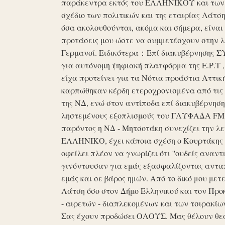
παράκεντρα εκτός του ΕΛΛΗΝΙΚΟΥ και των ό
σχέδιο των πολιτικών και της εταιρίας Λάτ
όσα ακολουθούνται, ακόμα και σήμερα, είναι σ
προτάσεις μου ώστε να συμμετέσχουν στην λε
Γερμανοί. Ειδικότερα：Επί διακυβέρνησης ΣΥΡ
για αυτόνομη ψηφιακή πλατφόρμα της Ε.Ρ.Τ ,
είχα προτείνει για τα Νότια προάστια Αττικ
καρπώθηκαν κέρδη ετεροχρονισμένα από τις 
της ΝΔ, ενώ στον αντίποδα επί διακυβέρνη
ληστεμένους εξοπλισμούς του ΓΛΥΦΑΔΑ FM στ
παρόντος η ΝΔ - Μητσοτάκη συνεχίζει την λ
ΕΛΛΗΝΙΚΟ, έχει κάποια σχέση ο Κουρτάκης η
οφείλει πλέον να γνωρίζει ότι ''ουδείς αναντ
γινόντουσαν για εμάς εξασφαλίζοντας ανταπ
εμάς και σε βάρος ημών. Από το δικό μου μετ
Λάτση όσο στον Δήμο Ελληνικού και τον Προκ
- αιρετών - διαπλεκομένων και των τσιρακίω
Σας έχουν προδώσει ΟΛΟΥΣ. Μας θέλουν θε