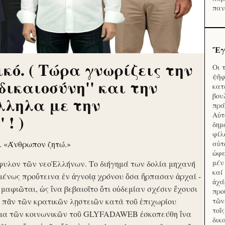
παν
Ἔγ
κό. ( Τώρα γνωρίζεις την
Οι 
ψῆφ
'δικαιοσύνη'' και την
κατ
βου
λληλα με την
πρά
Αὐτ
 ! )
δημ
φίλ
ν. «Άνθρωπον ζητώ.»
αὑτ
ὠφε
μέν
φυλον τῶν νεοἙλλήνων. Το διήγημά των δολία μηχανή
καί
μένως προὔτεινα ἐν ἀγνοίᾳ χρόνου ὅσα ἥρπασαν ἀρχαί -
ἀχά
ὶ μαφιῶται, ὡς ἵνα βεβαιοῖτο ὅτι οὐδεμίαν σχέσιν ἔχουσι
προ
το πᾶν τῶν κρατικῶν λῃστειῶν κατὰ τοῦ ἐπιχωρίου
τῶν
τοῖ
μα τῶν κοινωνικῶν τοῦ GLYFADAWEB ἐσκοπεύθη ἵνα
δικ