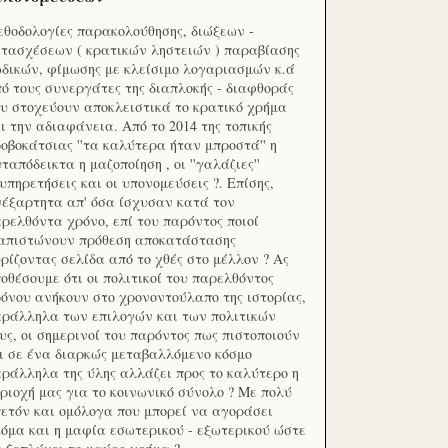
θοδολογίες παρακολούθησης, διώξεων -
τασχέσεων ( κρατικών ληστειών ) παραβίασης
δικών, φίμωσης με κλείσιμο λογαριασμών κ.ά
ό τους συνεργάτες της διαπλοκής - διαφθοράς
υ στοχεύουν αποκλειστικά το κρατικό χρήμα
ι την αδιαφάνεια. Από το 2014 της τοπικής
οβοκάτσιας ''τα καλύτερα ήταν μπροστά'' η
ταπόδεικτα η μαζοποίηση , οι ''γαλάζιες''
υπηρετήσεις και οι υπονομεύσεις ?. Επίσης,
έξαρτητα απ' όσα ίσχυσαν κατά τον
ρελθόντα χρόνο, επί του παρόντος ποιοί
ιαπιστώνουν πρόθεση αποκατάστασης
ρίζοντας σελίδα από το χθές στο μέλλον ? Ας
οθέσουμε ότι οι πολιτικοί του παρελθόντος
όνου ανήκουν στο χρονοντούλαπο της ιστορίας,
ράλληλα των επιλογών και των πολιτικών
υς, οι σημερινοί του παρόντος πως πιστοποιούν
ι σε ένα διαρκώς μεταβαλλόμενο κόσμο
ράλληλα της ύλης αλλάζει προς το καλύτερο η
ριοχή μας για το κοινωνικό σύνολο ? Με πολύ
ετόν και ομόλογα που μπορεί να αγοράσει
όμα και η μαφία εσωτερικού - εξωτερικού ώστε