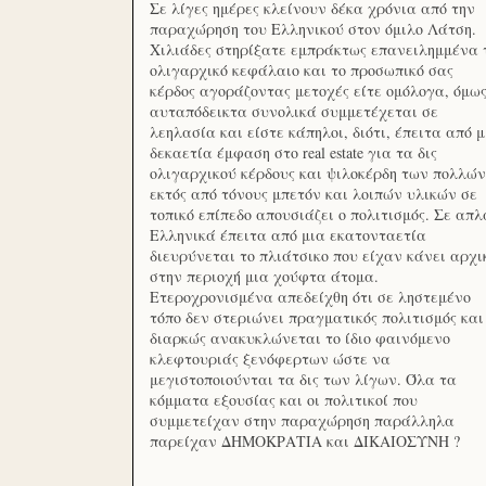
Σε λίγες ημέρες κλείνουν δέκα χρόνια από την
παραχώρηση του Ελληνικού στον όμιλο Λάτση.
Χιλιάδες στηρίξατε εμπράκτως επανειλημμένα 
ολιγαρχικό κεφάλαιο και το προσωπικό σας
κέρδος αγοράζοντας μετοχές είτε ομόλογα, όμω
αυταπόδεικτα συνολικά συμμετέχεται σε
λεηλασία και είστε κάπηλοι, διότι, έπειτα από μ
δεκαετία έμφαση στο real estate για τα δις
ολιγαρχικού κέρδους και ψιλοκέρδη των πολλών
εκτός από τόνους μπετόν και λοιπών υλικών σε
τοπικό επίπεδο απουσιάζει ο πολιτισμός. Σε απλ
Ελληνικά έπειτα από μια εκατονταετία
διευρύνεται το πλιάτσικο που είχαν κάνει αρχι
στην περιοχή μια χούφτα άτομα.
Ετεροχρονισμένα απεδείχθη ότι σε ληστεμένο
τόπο δεν στεριώνει πραγματικός πολιτισμός και
διαρκώς ανακυκλώνεται το ίδιο φαινόμενο
κλεφτουριάς ξενόφερτων ώστε να
μεγιστοποιούνται τα δις των λίγων. Όλα τα
κόμματα εξουσίας και οι πολιτικοί που
συμμετείχαν στην παραχώρηση παράλληλα
παρείχαν ΔΗΜΟΚΡΑΤΙΑ και ΔΙΚΑΙΟΣΥΝΗ ?