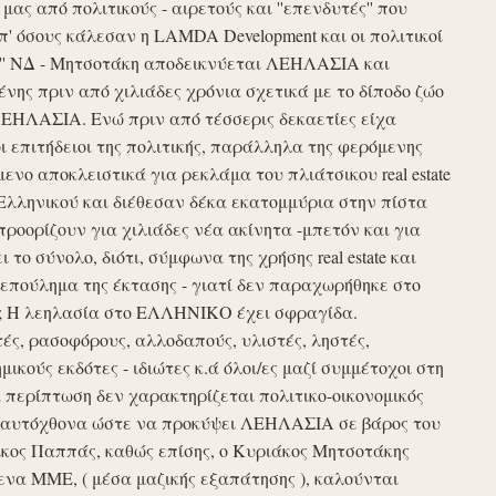
ς από πολιτικούς - αιρετούς και ''επενδυτές'' που
απ' όσους κάλεσαν η LAMDA Development και οι πολιτικοί
τυξη'' ΝΔ - Μητσοτάκη αποδεικνύεται ΛΕΗΛΑΣΙΑ και
νης πριν από χιλιάδες χρόνια σχετικά με το δίποδο ζώο
ΛΕΗΛΑΣΙΑ. Ενώ πριν από τέσσερις δεκαετίες είχα
ι επιτήδειοι της πολιτικής, παράλληλα της φερόμενης
νο αποκλειστικά για ρεκλάμα του πλιάτσικου real estate
Ελληνικού και διέθεσαν δέκα εκατομμύρια στην πίστα
προορίζουν για χιλιάδες νέα ακίνητα -μπετόν και για
το σύνολο, διότι, σύμφωνα της χρήσης real estate και
επούλημα της έκτασης - γιατί δεν παραχωρήθηκε στο
ές ; Η λεηλασία στο ΕΛΛΗΝΙΚΟ έχει σφραγίδα.
τές, ρασοφόρους, αλλοδαπούς, υλιστές, ληστές,
μικούς εκδότες - ιδιώτες κ.ά όλοι/ες μαζί συμμέτοχοι στη
περίπτωση δεν χαρακτηρίζεται πολιτικο-οικονομικός
ου αυτόχθονα ώστε να προκύψει ΛΕΗΛΑΣΙΑ σε βάρος του
ίκος Παππάς, καθώς επίσης, ο Κυριάκος Μητσοτάκης
να ΜΜΕ, ( μέσα μαζικής εξαπάτησης ), καλούνται