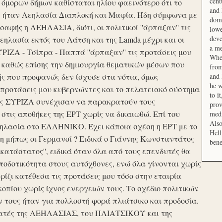
cent
μορων δήμων καθίσταται ηλίου φαεινότερο ότι το
and 
ση ήταν Λεηλασία Διαπλοκή και Μαφία. Ήδη σύμφωνα με
domi
αφής η ΛΕΗΛΑΣΙΑ, διότι, οι πολιτικοί ''άρπαξαν'' τις
lowe
deve
ηλασία εκτός του Λάτση και της Lamda μέχρι και οι
a me
ΙΖΑ - Τσίπρα - Παππά ''άρπαξαν'' τις προτάσεις μου
When
 καθώς επίσης την δημιουργία θεματικών μέσων που
from
ής που προφανώς δεν ίσχυσε στα νότια, όμως
and 
he w
προτάσεις μου κυβερνώντες και το πελατειακό σύστημα
to i
σης ΣΥΡΙΖΑ συνέχισαν να παρακρατούν τους
prov
ις αποθήκες της ΕΡΤ χωρίς να δικαιωθώ. Επί του
medi
Also
εηλασία στο ΕΛΛΗΝΙΚΟ. Έχει κάποια σχέση η ΕΡΤ με το
Hell
 μήπως οι Γερμανοί ? Ειδικά ο Γιάννης Κωνσταντάτος
bene
ικατάστατος'', ειδικά όταν όλα από τους επενδυτές θα
οδοτικότητα στους αυτόχθονες, ενώ όλα γίνονται χωρίς
ερίζι κατέθεσα τις προτάσεις μου τόσο στην εταιρία
οπίου χωρίς ίχνος ενεργειών τους. Το σχέδιο πολιτικών
ν τους ήταν για πολλοστή φορά πλιάτσικο και προδοσία.
ατές της ΛΕΗΛΑΣΙΑΣ, του ΠΛΙΑΤΣΙΚΟΥ και της