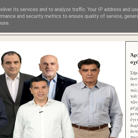
ΜΟΥ ΕΚΛΕΙΣΑΝ ΤΑ ΣΟΣΙΑΛ ΚΑΙ ΦΙΜΩΣΑΝ ΤΟ SITE. ΟΙ 
liver its services and to analyze traffic. Your IP address and us
rmance and security metrics to ensure quality of service, gene
buse.
 ΑΠΟ ΤΟ ΜΙΚΡΟΝ ΑΠΑΓΟΥΣΙ
Ἁρ
σχέ
Σήμ
ἑκα
πεν
πολ
τοῖ
τῶν
μέχ
μετ
ἐγε
δωρ
ἀντ
παρ