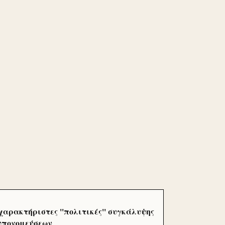
χαρακτήριστες ''πολιτικές'' συγκάλυψης
 υπονομεύσεων