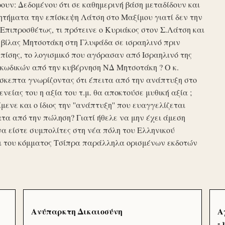
υν: Δεδομένου ότι σε καθημερινή βάση μεταδίδουν και
τήματα την επίσκεψη Λάτση στο Μαξίμου γιατί δεν την
πιπροσθέτως, τι πρότεινε ο Κυριάκος στον Σ.Λάτση και
ης βίλας Μητσοτάκη στη Γλυφάδα σε ισραηλινό πριν
ίσης, το λογισμικό που αγόρασαν από Ισραηλινό της
κωδικών από την κυβέρνηση ΝΔ Μητσοτάκη ? Ο κ.
σκεπτα γνωρίζοντας ότι έπειτα από την ανάπτυξη στο
ενείας του η αξία του τ.μ. θα αποκτούσε μυθική αξία ;
μενε και ο ίδιος την ''ανάπτυξη'' που ευαγγελίζεται
τα από την πώληση? Γιατί ήθελε να μην έχει άμεση
να είστε συμπολίτες στη νέα πόλη του Ελληνικού
ι του κόμματος Τσίπρα παράλληλα ορισμένων εκδοτών
Ανύπαρκτη Δικαιοσύνη
Α
-