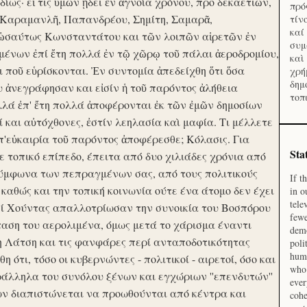
ίως· εἴ τις ὑμῶν ᾔδει ἐν ἀγνοία χρόνου, προ δεκαετιῶν,
πρό
 Καραμανλῆ, Παπανδρέου, Σημίτη, Σαμαρᾶ,
τίν
καί
 ὡσαύτως Κωνσταντάτου και τῶν λοιπῶν αἱρετῶν ἐν
συμ
ένων ἐπί ἔτη πολλά ἐν τῷ χῶρῳ τοῦ πάλαι ἀεροδρομίου,
καὶ
οι ποῦ εὑρίσκονται. Ἐν συντομία ἀπεδείχθη ὅτι ὅσα
χρή
δημ
υ ἀνεγράφησαν και εἰσίν ἡ τοῦ παρόντος ἀλήθεια
τοπ
λλά ἐπ' ἔτη πολλά ἀποφέρονται ἐκ τῶν ἐμῶν δημοσίων
και αὐτόχθονες, ἐστίν λεηλασία καὶ μαφία. Τι μέλλετε
π'εὐκαιρία τοῦ παρόντος ἀποφέρεσθε; Κόλασις. Για
Sta
ε τοπικό επίπεδο, έπειτα από δυο χιλιάδες χρόνια από
σύμφωνα των πεπραγμένων σας, από τους πολιτικούς
If t
 καθώς και την τοπική κοινωνία ούτε ένα άτομο δεν έχει
in o
tele
Επί Χούντας απαλλοτρίωσαν την συνοικία του Βοσπόρου
fewe
ταση του αερολιμένα, όμως μετά το χάρισμα έναντι
demo
η Λάτση και τις φανφάρες περί ανταποδοτικότητας
poli
huma
ότι, τόσο οι κυβερνώντες - πολιτικοί - αιρετοί, όσο και
who 
ράλληλα του συνόλου ξένων και εγχώριων ''επενδυτών''
ever
ν διαπιστώνεται να προωθούνται από κέντρα και
cohe