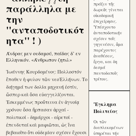
πράξιν τῆς
παράλληλα με
δωρεᾶς γίνεται
την
οἰκοδομική
ἐπιχείρησις.
''ανταποδοτικότ
Ὑπέσχοντο
ἀνταποδοτικήν
ητα'' ! )
σχέσιν τοῖς
γηγενέσιν, ἅμα
παρέχοντες
Άνδρας μεν ουδαμού, παίδας δ’ εν
ἀναθέσεις,
Ελληνικόν. «Άνθρωπον ζητώ.»
ἔργα, και δη
δεσμά
Ἰωάννης Κουρδομένος: Πολλοστόν
παντοδαποῖς
ἔπαθεν ἡ φυλον τῶν νεοἙλλήνων. Το
τρίτοις.
διήγημά των δολία μηχανή ἐστίν,
ὥσπερ καὶ ὅσα εὐαγγελίζονται.
Ἐσκεμμένως προὔτεινα ἐν ἀγνοίᾳ
Ἔγκλημα
χρόνου ὅσα ἥρπασαν ἀρχαί -
Πολιτείας
πολιτικοί - δημάρχοι - αἱρετοί -
Οι τῶν
ἐπενδυταί καὶ μαφιῶται, ὡς ἵνα
διαπλεκομένων
βεβαιοῖτο ὅτι οὐδεμίαν σχέσιν ἔχουσι
ὑπηρέται τήν