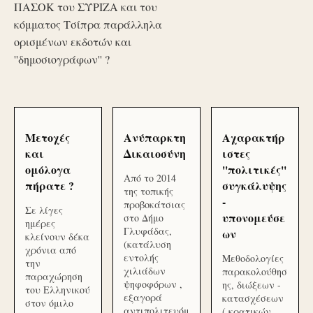
ΠΑΣΟΚ του ΣΥΡΙΖΑ και του
κόμματος Τσίπρα παράλληλα
ορισμένων εκδοτών και
''δημοσιογράφων'' ?
Μετοχές
Ανύπαρκτη
Αχαρακτήρ
και
Δικαιοσύνη
ιστες
ομόλογα
''πολιτικές''
Από το 2014
πήρατε ?
συγκάλυψης
της τοπικής
-
προβοκάτσιας
Σε λίγες
υπονομεύσε
στο Δήμο
ημέρες
Γλυφάδας,
ων
κλείνουν δέκα
(κατάλυση
χρόνια από
εντολής
Μεθοδολογίες
την
χιλιάδων
παρακολούθησ
παραχώρηση
ψηφοφόρων ,
ης, διώξεων -
του Ελληνικού
εξαγορά
κατασχέσεων
στον όμιλο
αντιπολιτευόμ
( κρατικών