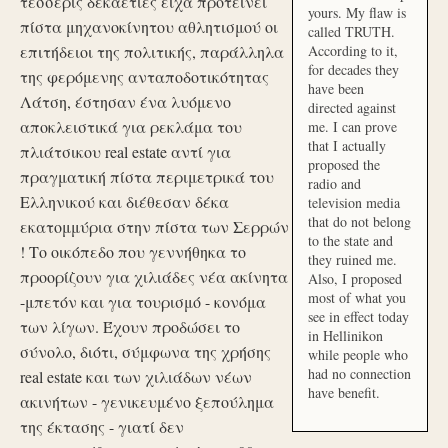
τέσσερις δεκαετίες είχα προτείνει
yours. My flaw is
πίστα μηχανοκίνητου αθλητισμού οι
called TRUTH.
επιτήδειοι της πολιτικής, παράλληλα
According to it,
for decades they
της φερόμενης ανταποδοτικότητας
have been
Λάτση, έστησαν ένα λυόμενο
directed against
αποκλειστικά για ρεκλάμα του
me. I can prove
that I actually
πλιάτσικου real estate αντί για
proposed the
πραγματική πίστα περιμετρικά του
radio and
Ελληνικού και διέθεσαν δέκα
television media
that do not belong
εκατομμύρια στην πίστα των Σερρών
to the state and
! Το οικόπεδο που γεννήθηκα το
they ruined me.
προορίζουν για χιλιάδες νέα ακίνητα
Also, I proposed
most of what you
-μπετόν και για τουρισμό - κονόμα
see in effect today
των λίγων. Έχουν προδώσει το
in Hellinikon
σύνολο, διότι, σύμφωνα της χρήσης
while people who
had no connection
real estate και των χιλιάδων νέων
have benefit.
ακινήτων - γενικευμένο ξεπούλημα
της έκτασης - γιατί δεν