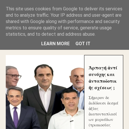
GLYFADAWEB: ΑΝΤΙ ΑΝΤΑΠΟΔΟΣΗΣ ΣΤΟΥΣ
This site uses cookies from Google to deliver its services
ΑΥΤΟΧΘΟΝΕΣ ΜΟΥ ΕΚΛΕΙΣΑΝ ΤΑ ΣΟΣΙΑΛ ΚΑΙ
and to analyze traffic. Your IP address and user-agent are
ΦΙΜΩΣΑΝ ΤΟ SITE. ΟΙ ΧΙΛΙΑΔΕΣ ΜΙΚΡΟΕΠΕΝΔΥΤΕΣ
ΕΠΕΝΔΥΣΑΤΕ ΓΙΑ ΛΕΗΛΑΣΙΑ ΚΑΙ ΕΓΚΛΗΜΑ ?
shared with Google along with performance and security
metrics to ensure quality of service, generate usage
statistics, and to detect and address abuse.
ΓΛΥΦΑΔΑ WEB |ΟΙ ΜΕΓΑΛΟΙ ΚΛΕΠΤΑΙ ΑΠΟ ΤΟ
ΜΙΚΡΟΝ ΑΠΑΓΟΥΣΙ
LEARN MORE
GOT IT
Ἁρπαγή ἀντί
συνόχης και
ἀνταποδοτικ
ῆς σχέσεως ;
Σήμερον δε
ἐκδίδουσι δεσμά
ἀξίας
ἑκατονταπλασί
ων μυριάδων
(τριακοσίας