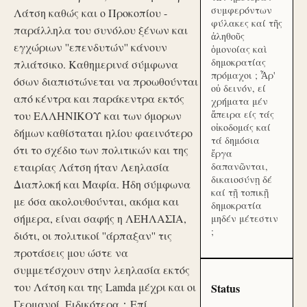
συμφερόντων
Λάτση καθώς και ο Προκοπίου -
φύλακες καί τῆς
παράλληλα του συνόλου ξένων και
ἀληθοῦς
εγχώριων ''επενδυτών'' κάνουν
ὁμονοίας καὶ
δημοκρατίας
πλιάτσικο. Καθημερινά σύμφωνα
πρόμαχοι ; Ἆρ'
όσων διαπιστώνεται να προωθούνται
οὐ δεινόν, εί
από κέντρα και παράκεντρα εκτός
χρήματα μέν
ἄπειρα είς τάς
του ΕΛΛΗΝΙΚΟΥ και των όμορων
οἰκοδομάς καί
δήμων καθίσταται ηλίου φαεινότερο
τά δημόσια
ότι το σχέδιο των πολιτικών και της
ἔργα
εταιρίας Λάτση ήταν Λεηλασία
δαπανῶνται,
δικαιοσύνῃ δέ
Διαπλοκή και Μαφία. Ήδη σύμφωνα
καί τῇ τοπικῇ
με όσα ακολουθούνται, ακόμα και
δημοκρατία
σήμερα, είναι σαφής η ΛΕΗΛΑΣΙΑ,
μηδέν μέτεστιν
;
διότι, οι πολιτικοί ''άρπαξαν'' τις
προτάσεις μου ώστε να
συμμετέσχουν στην λεηλασία εκτός
του Λάτση και της Lamda μέχρι και οι
Status
Γερμανοί. Ειδικότερα：Επί