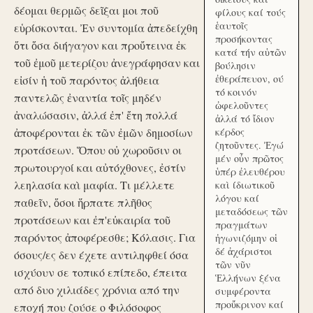
δέομαι θερμῶς δεῖξαι μοι ποῦ
φίλους καί τούς
ἑαυτοῖς
εὑρίσκονται. Ἐν συντομία ἀπεδείχθη
προσήκοντας
ὅτι ὅσα διήγαγον και προὔτεινα ἐκ
κατά τήν αὑτῶν
τοῦ ἐμοῦ μετερίζου ἀνεγράφησαν και
βούλησιν
ἐθεράπευον, ού
εἰσίν ἡ τοῦ παρόντος ἀλήθεια
τό κοινόν
παντελῶς ἐναντία τοῖς μηδέν
ὠφελοῦντες
ἀναλώσασιν, ἀλλά ἐπ' ἔτη πολλά
ἀλλά τό ἴδιον
ἀποφέρονται ἐκ τῶν ἐμῶν δημοσίων
κέρδος
ζητοῦντες. Ἐγώ
προτάσεων. Ὅπου οὐ χωροῦσιν οι
μέν οὖν πρῶτος
πρωτουργοί και αὐτόχθονες, ἐστίν
ὑπέρ ἐλευθέρου
λεηλασία καὶ μαφία. Τι μέλλετε
καὶ ίδιωτικοῦ
λόγου καί
παθεῖν, ὅσοι ἥρπατε πλῆθος
μεταδόσεως τῶν
προτάσεων και ἐπ'εὐκαιρία τοῦ
πραγμάτων
παρόντος ἀποφέρεσθε; Κόλασις. Για
ἠγωνιζόμην οἱ
δέ ἀχάριστοι
όσους/ες δεν έχετε αντιληφθεί όσα
τῶν νῦν
ισχύουν σε τοπικό επίπεδο, έπειτα
Ἑλλήνων ξένα
από δυο χιλιάδες χρόνια από την
συμφέροντα
προὔκρινον καί
εποχή που ζούσε ο Φιλόσοφος