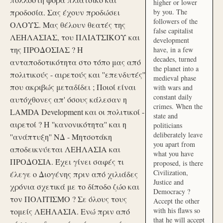
higher or lower
προδοσία. Σας έχουν προδώσει
by you. The
followers of the
ΟΛΟΥΣ. Μας θέλουν θεατές της
false capitalist
ΛΕΗΛΑΣΙΑΣ, του ΠΛΙΑΤΣΙΚΟΥ και
development
της ΠΡΟΔΟΣΙΑΣ ? Η
have, in a few
decades, turned
ανταποδοτικότητα στο τόπο μας από
the planet into a
πολιτικούς - αιρετούς και ''επενδυτές''
medieval phase
που ακριβώς μεταδίδει ; Ποιοί είναι
with wars and
constant daily
αυτόχθονες απ' όσους κάλεσαν η
crimes. When the
LAMDA Development και οι πολιτικοί -
state and
αιρετοί ? Η ''κανονικότητα'' και η
politicians
deliberately leave
''ανάπτυξη'' ΝΔ - Μητσοτάκη
you apart from
αποδεικνύεται ΛΕΗΛΑΣΙΑ και
what you have
ΠΡΟΔΟΣΙΑ. Έχει γίνει σαφές τι
proposed, is there
Civilization,
έλεγε ο Διογένης πριν από χιλιάδες
Justice and
χρόνια σχετικά με το δίποδο ζώο και
Democracy ?
τον ΠΟΛΙΤΙΣΜΟ ? Σε όλους τους
Accept the other
with his flaws so
τομείς ΛΕΗΛΑΣΙΑ. Ενώ πριν από
that he will accept