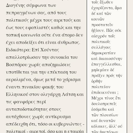
τοῖς ἔξωθεν
Διογένης σύμφωνα των
ἐχαρίζοντο, ἅμα
πεπραγμένων σας, από τους
δέ καί τῶν
κοινῶν
πολιτικούς μέχρι τους αιρετούς και
προστατεῖν
έως τους εφοπλιστές καθώς και την
ἠξίουν. Πῶς ούκ
τοπική κοινωνία ούτε ένα άτομο δεν
αἰσχρόν τοῖς
πολιτικοῖς
έχει αποδείξει ότι είναι άνθρωπος.
συλλόγοις
Ειδικότερα: Επί Χούντας
δημοκρατίαν
απαλλοτρίωσαν την συνοικία του
καὶ δικαιοσύνην
Βοσπόρου χωρίς αποζημιώσεις
ἐπαγγέλλεσθαι,
μηδεμίαν δέ
υποτίθεται για την επέκταση του
πράξιν πρός τήν
αερολιμένα, όμως μετά το χάρισμα
ὀρθήν
έναντι πινακίου φακής του
πολιτείαν
ἐπιδεικνύναι ;
Ελληνικού στον ολιγάρχη Λάτση και
Μέχρι τίνος ἔτι
τις φανφάρες περί
δουλοπρεπεῖς
ανταποδοτικότητας στους
ἐσόμεθα καὶ
τῶν πλουσίων
αυτόχθονες χωρίς αντίκρυσμα
καί δυνατῶν
απέδειχθη ότι, τόσο οι κυβερνώντες -
κόλακες, ἀλλ' ού
πολιτικοί - αιρετοί, όσο και η εταιρία
τῶν ἡμετέρων