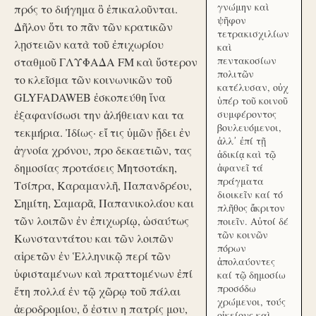
γνώμην καὶ
πρός το διήγημα ὃ ἐπικαλοῦνται.
ψῆφον
Δῆλον ὅτι το πᾶν τῶν κρατικῶν
τετρακισχιλίων
λῃστειῶν κατὰ τοῦ ἐπιχωρίου
καὶ
πεντακοσίων
σταθμοῦ ΓΛΥΦΑΔΑ FM καὶ ὕστερον
πολιτῶν
το κλεῖσμα τῶν κοινωνικῶν τοῦ
κατέλυσαν, οὐχ
GLYFADAWEB ἐσκοπεύθη ἵνα
ὑπέρ τοῦ κοινοῦ
ἐξαφανίσωσι την ἀλήθειαν και τα
συμφέροντος
βουλευόμενοι,
τεκμήρια. Ἰδίως· εἴ τις ὑμῶν ᾔδει ἐν
ἀλλ᾽ ἐπί τῇ
ἀγνοία χρόνου, προ δεκαετιῶν, τας
ἀδικίᾳ καὶ τῷ
δημοσίας προτάσεις Μητσοτάκη,
ἀφανεῖ τά
πράγματα
Τσίπρα, Καραμανλῆ, Παπανδρέου,
διοικεῖν καί τό
Σημίτη, Σαμαρᾶ, Παπανικολάου και
πλῆθος ἄκριτον
τῶν λοιπῶν ἐν ἐπιχωρίῳ, ὡσαύτως
ποιεῖν. Αὐτοί δέ
τῶν κοινῶν
Κωνσταντάτου και τῶν λοιπῶν
πόρων
αἱρετῶν ἐν Ἑλληνικῷ περί τῶν
ἀπολαύοντες
ὑφισταμένων καὶ πραττομένων ἐπί
καί τῷ δημοσίω
προσόδω
ἔτη πολλά ἐν τῷ χῶρῳ τοῦ πάλαι
χρώμενοι, τούς
ἀεροδρομίου, ὅ ἐστιν η πατρίς μου,
οἰκείους καὶ