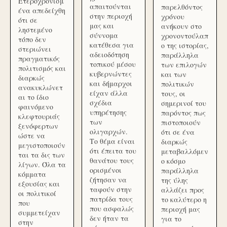
Ετεροχρονισμ
απαιτούνται
παρελθόντος
ένα απεδείχθη
στην περιοχή
χρόνου
ότι σε
μας και
ανήκουν στο
ληστεμένο
σύννομα
χρονοντούλαπ
τόπο δεν
κατέθεσα για
ο της ιστορίας,
στεριώνει
αδειοδότηση
παράλληλα
πραγματικός
τοπικού μέσου
των επιλογών
πολιτισμός και
κυβερνώντες
και των
διαρκώς
και δήμαρχοι
πολιτικών
ανακυκλώνετ
είχαν άλλα
τους, οι
αι το ίδιο
σχέδια
σημερινοί του
φαινόμενο
υπηρέτησης
παρόντος πως
κλεφτουριάς
των
πιστοποιούν
ξενόφερτων
ολιγαρχών.
ότι σε ένα
ώστε να
Το θέμα είναι
διαρκώς
μεγιστοποιούν
ότι έπειτα του
μεταβαλλόμεν
ται τα δις των
θανάτου τους
ο κόσμο
λίγων. Όλα τα
ορισμένοι
παράλληλα
κόμματα
ζήτησαν να
της ύλης
εξουσίας και
ταφούν στην
αλλάζει προς
οι πολιτικοί
πατρίδα τους
το καλύτερο η
που
που ασφαλώς
περιοχή μας
συμμετείχαν
δεν ήταν τα
για το
στην