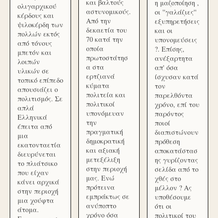
και βαλτούς
η μαζοποίηση ,
ολιγαρχικού
αστυνομικούς.
οι ''γαλάζιες''
κέρδους και
Από την
εξυπηρετήσεις
ψιλοκέρδη των
δεκαετία του
και οι
πολλών εκτός
70 κατά την
υπονομεύσεις
από τόνους
οποία
?. Επίσης,
μπετόν και
πρωτοστάτησ
ανέξαρτητα
λοιπών
α στα
απ' όσα
υλικών σε
ερτζιανά
ίσχυσαν κατά
τοπικό επίπεδο
κύματα
τον
απουσιάζει ο
πολιτεία και
παρελθόντα
πολιτισμός. Σε
πολιτικοί
χρόνο, επί του
απλά
υπονόμευαν
παρόντος
Ελληνικά
την
ποιοί
έπειτα από
πραγματική
διαπιστώνουν
μια
δημοκρατική
πρόθεση
εκατονταετία
και αξιακή
αποκατάστασ
διευρύνεται
μετεξέλιξη
ης γυρίζοντας
το πλιάτσικο
στην περιοχή
σελίδα από το
που είχαν
μας. Ενώ
χθές στο
κάνει αρχικά
πρότεινα
μέλλον ? Ας
στην περιοχή
εμπράκτως σε
υποθέσουμε
μια χούφτα
ανύποπτο
ότι οι
άτομα.
χρόνο όσα
πολιτικοί του