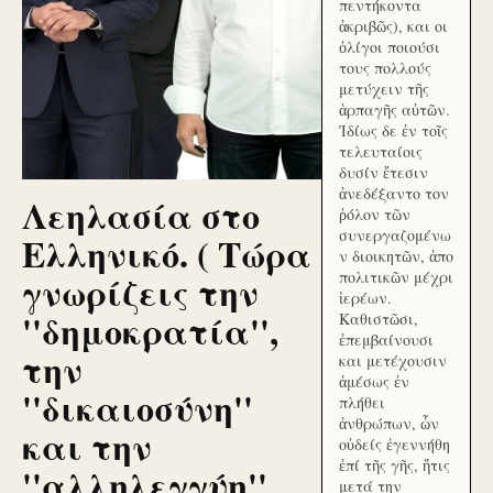
πεντήκοντα
ἀκριβῶς), και οι
ὀλίγοι ποιούσι
τους πολλούς
μετύχειν τῆς
ἁρπαγῆς αὐτῶν.
Ἰδίως δε ἐν τοῖς
τελευταίοις
δυσίν ἔτεσιν
ἀνεδέξαντο τον
Λεηλασία στο
ῥόλον τῶν
συνεργαζομένω
Ελληνικό. ( Τώρα
ν διοικητῶν, ἀπο
γνωρίζεις την
πολιτικῶν μέχρι
ἱερέων.
''δημοκρατία'',
Καθιστῶσι,
ἐπεμβαίνουσι
την
και μετέχουσιν
ἀμέσως ἐν
''δικαιοσύνη''
πλήθει
ἀνθρώπων, ὧν
και την
οὐδείς ἐγεννήθη
ἐπί τῆς γῆς, ἥτις
''αλληλεγγύη''
μετά την