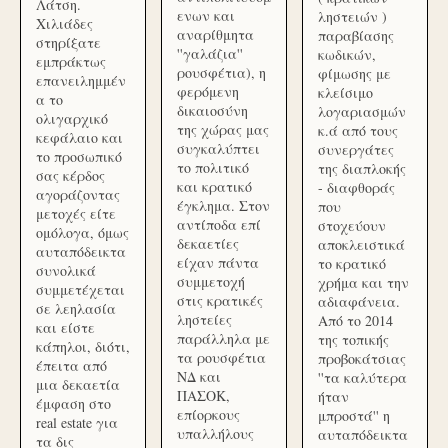
Λάτση.
ενων και
ληστειών )
Χιλιάδες
αναρίθμητα
παραβίασης
στηρίξατε
''γαλάζια''
κωδικών,
εμπράκτως
ρουσφέτια), η
φίμωσης με
επανειλημμέν
φερόμενη
κλείσιμο
α το
δικαιοσύνη
λογαριασμών
ολιγαρχικό
της χώρας μας
κ.ά από τους
κεφάλαιο και
συγκαλύπτει
συνεργάτες
το προσωπικό
το πολιτικό
της διαπλοκής
σας κέρδος
και κρατικό
- διαφθοράς
αγοράζοντας
έγκλημα. Στον
που
μετοχές είτε
αντίποδα επί
στοχεύουν
ομόλογα, όμως
δεκαετίες
αποκλειστικά
αυταπόδεικτα
είχαν πάντα
το κρατικό
συνολικά
συμμετοχή
χρήμα και την
συμμετέχεται
στις κρατικές
αδιαφάνεια.
σε λεηλασία
ληστείες
Από το 2014
και είστε
παράλληλα με
της τοπικής
κάπηλοι, διότι,
τα ρουσφέτια
προβοκάτσιας
έπειτα από
ΝΔ και
''τα καλύτερα
μια δεκαετία
ΠΑΣΟΚ,
ήταν
έμφαση στο
επίορκους
μπροστά'' η
real estate για
υπαλλήλους
αυταπόδεικτα
τα δις