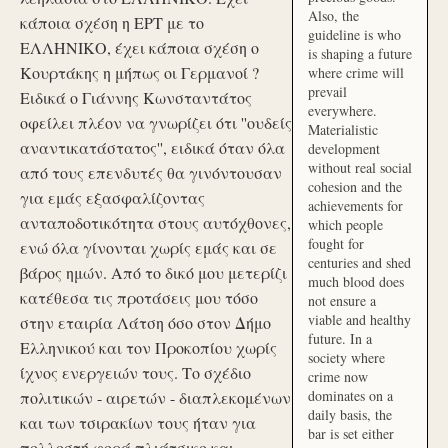
Also, the
κάποια σχέση η ΕΡΤ με το
guideline is who
ΕΛΛΗΝΙΚΟ, έχει κάποια σχέση ο
is shaping a future
Κουρτάκης η μήπως οι Γερμανοί ?
where crime will
prevail
Ειδικά ο Γιάννης Κωνσταντάτος
everywhere.
οφείλει πλέον να γνωρίζει ότι ''ουδείς
Materialistic
αναντικατάστατος'', ειδικά όταν όλα
development
without real social
από τους επενδυτές θα γινόντουσαν
cohesion and the
για εμάς εξασφαλίζοντας
achievements for
ανταποδοτικότητα στους αυτόχθονες,
which people
fought for
ενώ όλα γίνονται χωρίς εμάς και σε
centuries and shed
βάρος ημών. Από το δικό μου μετερίζι
much blood does
κατέθεσα τις προτάσεις μου τόσο
not ensure a
viable and healthy
στην εταιρία Λάτση όσο στον Δήμο
future. In a
Ελληνικού και τον Προκοπίου χωρίς
society where
ίχνος ενεργειών τους. Το σχέδιο
crime now
dominates on a
πολιτικών - αιρετών - διαπλεκομένων
daily basis, the
και των τσιρακίων τους ήταν για
bar is set either
πολλοστή φορά πλιάτσικο και