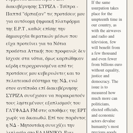
If the same
διακυβέρνησης ΣΥΡΙΖΑ - Τσίπρα -
usurpation takes
Παππά ''άρπαξαν'' τις προτάσεις μου
place for the
umpteenth time in
για αυτόνομη ψηφιακή πλατφόρμα
our country, as
της Ε.Ρ.Τ , καθώς επίσης την
with the airwaves
δημιουργία θεματικών μέσων που
and radio and
television, few
είχα προτείνει για τα Νότια
will benefit from
προάστια Αττικής που προφανώς δεν
a few thousand
ίσχυσε στα νότια, όμως καρπώθηκαν
and even fewer
from billions euro
κέρδη ετεροχρονισμένα από τις
without equality,
προτάσεις μου κυβερνώντες και το
justice and
πελατειακό σύστημα της ΝΔ, ενώ
democracy. The
issue is to
στον αντίποδα επί διακυβέρνησης
measured how
ΣΥΡΙΖΑ συνέχισαν να παρακρατούν
much more can
τους ληστεμένους εξοπλισμούς του
politicians,
elected officials,
ΓΛΥΦΑΔΑ FM στις αποθήκες της ΕΡΤ
and economic
χωρίς να δικαιωθώ. Επί του παρόντος
actors devalue
η ΝΔ - Μητσοτάκη συνεχίζει την
humanity's most
λεηλασία στο ΕΛΛΗΝΙΚΟ. Έχει
precious goods.