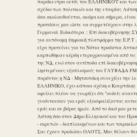
παράκεντρα εκτός του ΕΛΛΗΝΙΚΟΥ και των ό
σχέδιο των πολιτικών και της εταιρίας Λάτ
όσα ακολουθούνται, ακόμα και σήμερα, είναι σ
προτάσεις μου ώστε να συμμετέσχουν στην λε
Γερμανοί. Ειδικότερα：Επί διακυβέρνησης ΣΥΡ
για αυτόνομη ψηφιακή πλατφόρμα της Ε.Ρ.Τ ,
είχα προτείνει για τα Νότια προάστια Αττικ
καρπώθηκαν κέρδη ετεροχρονισμένα από τις 
της ΝΔ, ενώ στον αντίποδα επί διακυβέρνη
ληστεμένους εξοπλισμούς του ΓΛΥΦΑΔΑ FM στ
παρόντος η ΝΔ - Μητσοτάκη συνεχίζει την λ
ΕΛΛΗΝΙΚΟ, έχει κάποια σχέση ο Κουρτάκης η
οφείλει πλέον να γνωρίζει ότι ''ουδείς αναντ
γινόντουσαν για εμάς εξασφαλίζοντας ανταπ
εμάς και σε βάρος ημών. Από το δικό μου μετ
Λάτση όσο στον Δήμο Ελληνικού και τον Προκ
- αιρετών - διαπλεκομένων και των τσιρακίω
Σας έχουν προδώσει ΟΛΟΥΣ. Μας θέλουν θε