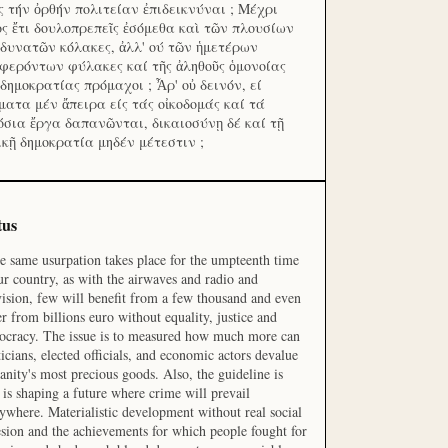
ς τήν ὀρθήν πολιτείαν ἐπιδεικνύναι ; Μέχρι
ος ἔτι δουλοπρεπεῖς ἐσόμεθα καὶ τῶν πλουσίων
 δυνατῶν κόλακες, ἀλλ' ού τῶν ἡμετέρων
φερόντων φύλακες καί τῆς ἀληθοῦς ὁμονοίας
 δημοκρατίας πρόμαχοι ; Ἆρ' οὐ δεινόν, εί
ματα μέν ἄπειρα είς τάς οἰκοδομάς καί τά
όσια ἔργα δαπανῶνται, δικαιοσύνῃ δέ καί τῇ
ικῇ δημοκρατία μηδέν μέτεστιν ;
tus
he same usurpation takes place for the umpteenth time
ur country, as with the airwaves and radio and
vision, few will benefit from a few thousand and even
r from billions euro without equality, justice and
cracy. The issue is to measured how much more can
ticians, elected officials, and economic actors devalue
nity's most precious goods. Also, the guideline is
is shaping a future where crime will prevail
ywhere. Materialistic development without real social
sion and the achievements for which people fought for