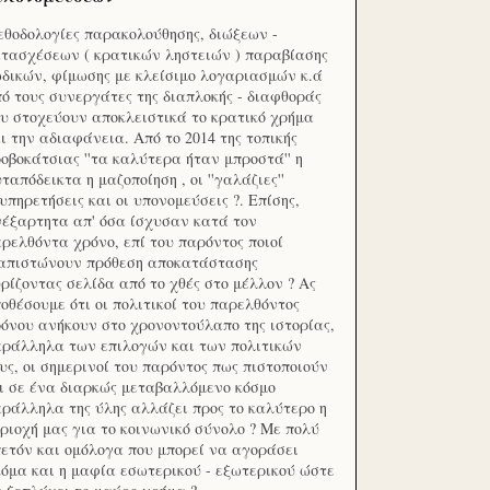
θοδολογίες παρακολούθησης, διώξεων -
τασχέσεων ( κρατικών ληστειών ) παραβίασης
δικών, φίμωσης με κλείσιμο λογαριασμών κ.ά
ό τους συνεργάτες της διαπλοκής - διαφθοράς
υ στοχεύουν αποκλειστικά το κρατικό χρήμα
ι την αδιαφάνεια. Από το 2014 της τοπικής
οβοκάτσιας ''τα καλύτερα ήταν μπροστά'' η
ταπόδεικτα η μαζοποίηση , οι ''γαλάζιες''
υπηρετήσεις και οι υπονομεύσεις ?. Επίσης,
έξαρτητα απ' όσα ίσχυσαν κατά τον
ρελθόντα χρόνο, επί του παρόντος ποιοί
ιαπιστώνουν πρόθεση αποκατάστασης
ρίζοντας σελίδα από το χθές στο μέλλον ? Ας
οθέσουμε ότι οι πολιτικοί του παρελθόντος
όνου ανήκουν στο χρονοντούλαπο της ιστορίας,
ράλληλα των επιλογών και των πολιτικών
υς, οι σημερινοί του παρόντος πως πιστοποιούν
ι σε ένα διαρκώς μεταβαλλόμενο κόσμο
ράλληλα της ύλης αλλάζει προς το καλύτερο η
ριοχή μας για το κοινωνικό σύνολο ? Με πολύ
ετόν και ομόλογα που μπορεί να αγοράσει
όμα και η μαφία εσωτερικού - εξωτερικού ώστε