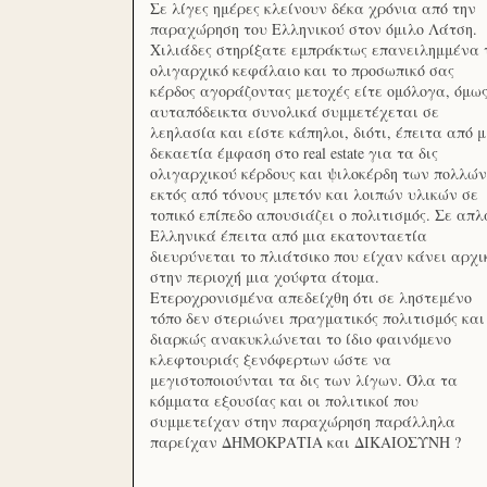
Σε λίγες ημέρες κλείνουν δέκα χρόνια από την
παραχώρηση του Ελληνικού στον όμιλο Λάτση.
Χιλιάδες στηρίξατε εμπράκτως επανειλημμένα 
ολιγαρχικό κεφάλαιο και το προσωπικό σας
κέρδος αγοράζοντας μετοχές είτε ομόλογα, όμω
αυταπόδεικτα συνολικά συμμετέχεται σε
λεηλασία και είστε κάπηλοι, διότι, έπειτα από μ
δεκαετία έμφαση στο real estate για τα δις
ολιγαρχικού κέρδους και ψιλοκέρδη των πολλών
εκτός από τόνους μπετόν και λοιπών υλικών σε
τοπικό επίπεδο απουσιάζει ο πολιτισμός. Σε απλ
Ελληνικά έπειτα από μια εκατονταετία
διευρύνεται το πλιάτσικο που είχαν κάνει αρχι
στην περιοχή μια χούφτα άτομα.
Ετεροχρονισμένα απεδείχθη ότι σε ληστεμένο
τόπο δεν στεριώνει πραγματικός πολιτισμός και
διαρκώς ανακυκλώνεται το ίδιο φαινόμενο
κλεφτουριάς ξενόφερτων ώστε να
μεγιστοποιούνται τα δις των λίγων. Όλα τα
κόμματα εξουσίας και οι πολιτικοί που
συμμετείχαν στην παραχώρηση παράλληλα
παρείχαν ΔΗΜΟΚΡΑΤΙΑ και ΔΙΚΑΙΟΣΥΝΗ ?