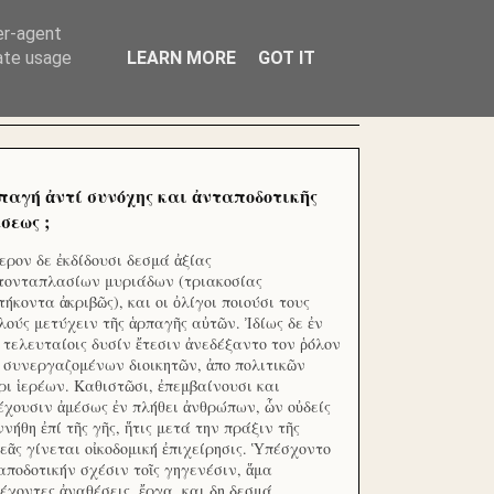
ΧΙΛΙΑΔΕΣ ΜΙΚΡΟΕΠΕΝΔΥΤΕΣ ΕΠΕΝΔΥΣΑΤΕ ΓΙΑ
er-agent
rate usage
LEARN MORE
GOT IT
παγή ἀντί συνόχης και ἀνταποδοτικῆς
σεως ;
ερον δε ἐκδίδουσι δεσμά ἀξίας
τονταπλασίων μυριάδων (τριακοσίας
τήκοντα ἀκριβῶς), και οι ὀλίγοι ποιούσι τους
λούς μετύχειν τῆς ἁρπαγῆς αὐτῶν. Ἰδίως δε ἐν
ς τελευταίοις δυσίν ἔτεσιν ἀνεδέξαντο τον ῥόλον
 συνεργαζομένων διοικητῶν, ἀπο πολιτικῶν
ρι ἱερέων. Καθιστῶσι, ἐπεμβαίνουσι και
έχουσιν ἀμέσως ἐν πλήθει ἀνθρώπων, ὧν οὐδείς
ννήθη ἐπί τῆς γῆς, ἥτις μετά την πράξιν τῆς
εᾶς γίνεται οἰκοδομική ἐπιχείρησις. Ὑπέσχοντο
αποδοτικήν σχέσιν τοῖς γηγενέσιν, ἅμα
έχοντες ἀναθέσεις, ἔργα, και δη δεσμά