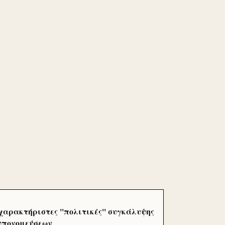
χαρακτήριστες ''πολιτικές'' συγκάλυψης
 υπονομεύσεων