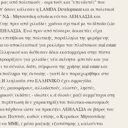
ς από πολιτικούς - αιρετούς και ''επενδυτές'' που
απ' όσους κάλεσαν η LAMDA Development και οι πολιτικοί
τυξη'' ΝΔ - Μητσοτάκη αποδεικνύεται ΛΕΗΛΑΣΙΑ και
νης πριν από χιλιάδες χρόνια σχετικά με το δίποδο ζώο
ΛΕΗΛΑΣΙΑ. Ενώ πριν από τέσσερις δεκαετίες είχα
ι επιτήδειοι της πολιτικής, παράλληλα της φερόμενης
νο αποκλειστικά για ρεκλάμα του πλιάτσικου real estate
Ελληνικού και διέθεσαν δέκα εκατομμύρια στην πίστα
προορίζουν για χιλιάδες νέα ακίνητα -μπετόν και για
το σύνολο, διότι, σύμφωνα της χρήσης real estate και
επούλημα της έκτασης - γιατί δεν παραχωρήθηκε στο
ές ; Η λεηλασία στο ΕΛΛΗΝΙΚΟ έχει σφραγίδα.
τές, ρασοφόρους, αλλοδαπούς, υλιστές, ληστές,
μικούς εκδότες - ιδιώτες κ.ά όλοι/ες μαζί συμμέτοχοι στη
περίπτωση δεν χαρακτηρίζεται πολιτικο-οικονομικός
ου αυτόχθονα ώστε να προκύψει ΛΕΗΛΑΣΙΑ σε βάρος του
ίκος Παππάς, καθώς επίσης, ο Κυριάκος Μητσοτάκης
να ΜΜΕ, ( μέσα μαζικής εξαπάτησης ), καλούνται