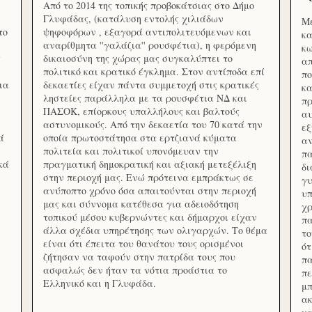
Από το 2014 της τοπικής προβοκάτσιας στο Δήμο
Γλυφάδας, (κατάλυση εντολής χιλιάδων
Με
το
ψηφοφόρων , εξαγορά αντιπολιτευόμενων και
κα
αναρίθμητα ''γαλάζια'' ρουσφέτια), η φερόμενη
κω
ς
δικαιοσύνη της χώρας μας συγκαλύπτει το
απ
πολιτικό και κρατικό έγκλημα. Στον αντίποδα επί
πο
ια
δεκαετίες είχαν πάντα συμμετοχή στις κρατικές
κα
ληστείες παράλληλα με τα ρουσφέτια ΝΔ και
πρ
ΠΑΣΟΚ, επίορκους υπαλλήλους και βαλτούς
αυ
αστυνομικούς. Από την δεκαετία του 70 κατά την
εξ
ά
οποία πρωτοστάτησα στα ερτζιανά κύματα
αν
πολιτεία και πολιτικοί υπονόμευαν την
πα
κά
πραγματική δημοκρατική και αξιακή μετεξέλιξη
δ
στην περιοχή μας. Ενώ πρότεινα εμπράκτως σε
γυ
ανύποπτο χρόνο όσα απαιτούνται στην περιοχή
υπ
μας και σύννομα κατέθεσα για αδειοδότηση
χρ
τοπικού μέσου κυβερνώντες και δήμαρχοι είχαν
πα
άλλα σχέδια υπηρέτησης των ολιγαρχών. Το θέμα
το
είναι ότι έπειτα του θανάτου τους ορισμένοι
ότ
ζήτησαν να ταφούν στην πατρίδα τους που
πα
ασφαλώς δεν ήταν τα νότια προάστια το
πε
Ελληνικό και η Γλυφάδα.
μπ
ακ