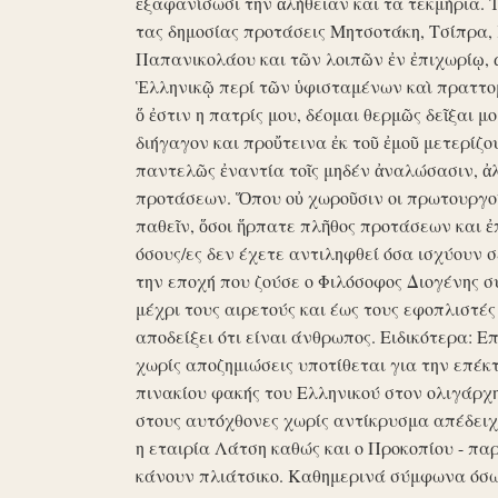
ἐξαφανίσωσι την ἀλήθειαν και τα τεκμήρια. Ἰδ
τας δημοσίας προτάσεις Μητσοτάκη, Τσίπρα,
Παπανικολάου και τῶν λοιπῶν ἐν ἐπιχωρίῳ,
Ἑλληνικῷ περί τῶν ὑφισταμένων καὶ πραττομ
ὅ ἐστιν η πατρίς μου, δέομαι θερμῶς δεῖξαι μ
διήγαγον και προὔτεινα ἐκ τοῦ ἐμοῦ μετερίζο
παντελῶς ἐναντία τοῖς μηδέν ἀναλώσασιν, ἀ
προτάσεων. Ὅπου οὐ χωροῦσιν οι πρωτουργοί 
παθεῖν, ὅσοι ἥρπατε πλῆθος προτάσεων και ἐ
όσους/ες δεν έχετε αντιληφθεί όσα ισχύουν σ
την εποχή που ζούσε ο Φιλόσοφος Διογένης 
μέχρι τους αιρετούς και έως τους εφοπλιστές
αποδείξει ότι είναι άνθρωπος. Ειδικότερα: 
χωρίς αποζημιώσεις υποτίθεται για την επέκ
πινακίου φακής του Ελληνικού στον ολιγάρχ
στους αυτόχθονες χωρίς αντίκρυσμα απέδειχθη 
η εταιρία Λάτση καθώς και ο Προκοπίου - πα
κάνουν πλιάτσικο. Καθημερινά σύμφωνα όσω