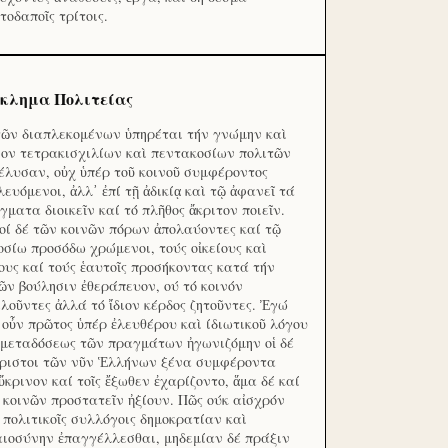
τοδαποῖς τρίτοις.
κλημα Πολιτείας
τῶν διαπλεκομένων ὑπηρέται τήν γνώμην καὶ
ον τετρακισχιλίων καὶ πεντακοσίων πολιτῶν
έλυσαν, οὐχ ὑπέρ τοῦ κοινοῦ συμφέροντος
λευόμενοι, ἀλλ᾽ ἐπί τῇ ἀδικίᾳ καὶ τῷ ἀφανεῖ τά
γματα διοικεῖν καί τό πλῆθος ἄκριτον ποιεῖν.
οί δέ τῶν κοινῶν πόρων ἀπολαύοντες καί τῷ
οσίω προσόδω χρώμενοι, τούς οἰκείους καὶ
ους καί τούς ἑαυτοῖς προσήκοντας κατά τήν
ῶν βούλησιν ἐθεράπευον, ού τό κοινόν
λοῦντες ἀλλά τό ἴδιον κέρδος ζητοῦντες. Ἐγώ
 οὖν πρῶτος ὑπέρ ἐλευθέρου καὶ ίδιωτικοῦ λόγου
 μεταδόσεως τῶν πραγμάτων ἠγωνιζόμην οἱ δέ
ριστοι τῶν νῦν Ἑλλήνων ξένα συμφέροντα
ὔκρινον καί τοῖς ἔξωθεν ἐχαρίζοντο, ἅμα δέ καί
 κοινῶν προστατεῖν ἠξίουν. Πῶς ούκ αἰσχρόν
ς πολιτικοῖς συλλόγοις δημοκρατίαν καὶ
αιοσύνην ἐπαγγέλλεσθαι, μηδεμίαν δέ πράξιν