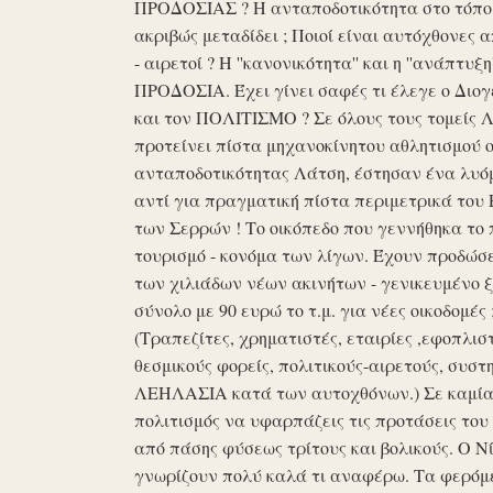
ΠΡΟΔΟΣΙΑΣ ? Η ανταποδοτικότητα στο τόπο μα
ακριβώς μεταδίδει ; Ποιοί είναι αυτόχθονες 
- αιρετοί ? Η ''κανονικότητα'' και η ''ανάπ
ΠΡΟΔΟΣΙΑ. Έχει γίνει σαφές τι έλεγε ο Διογέ
και τον ΠΟΛΙΤΙΣΜΟ ? Σε όλους τους τομείς 
προτείνει πίστα μηχανοκίνητου αθλητισμού ο
ανταποδοτικότητας Λάτση, έστησαν ένα λυόμε
αντί για πραγματική πίστα περιμετρικά του 
των Σερρών ! Το οικόπεδο που γεννήθηκα το 
τουρισμό - κονόμα των λίγων. Έχουν προδώσει 
των χιλιάδων νέων ακινήτων - γενικευμένο ξ
σύνολο με 90 ευρώ το τ.μ. για νέες οικοδομ
(Τραπεζίτες, χρηματιστές, εταιρίες ,εφοπλισ
θεσμικούς φορείς, πολιτικούς-αιρετούς, συστη
ΛΕΗΛΑΣΙΑ κατά των αυτοχθόνων.) Σε καμία 
πολιτισμός να υφαρπάζεις τις προτάσεις τ
από πάσης φύσεως τρίτους και βολικούς. Ο Ν
γνωρίζουν πολύ καλά τι αναφέρω. Τα φερόμε