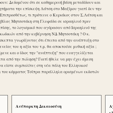
υν: Δεδομένου ότι σε καθημερινή βάση μεταδίδουν και
τήματα την επίσκεψη Λάτση στο Μαξίμου γιατί δεν την
πιπροσθέτως, τι πρότεινε ο Κυριάκος στον Σ.Λάτση και
ης βίλας Μητσοτάκη στη Γλυφάδα σε ισραηλινό πριν
ίσης, το λογισμικό που αγόρασαν από Ισραηλινό της
κωδικών από την κυβέρνηση ΝΔ Μητσοτάκη ? Ο κ.
σκεπτα γνωρίζοντας ότι έπειτα από την ανάπτυξη στο
ενείας του η αξία του τ.μ. θα αποκτούσε μυθική αξία ;
μενε και ο ίδιος την ''ανάπτυξη'' που ευαγγελίζεται
τα από την πώληση? Γιατί ήθελε να μην έχει άμεση
να είστε συμπολίτες στη νέα πόλη του Ελληνικού
ι του κόμματος Τσίπρα παράλληλα ορισμένων εκδοτών
Ανύπαρκτη Δικαιοσύνη
Α
-