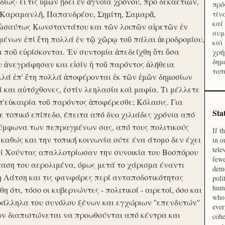
ίως· εἴ τις ὑμῶν ᾔδει ἐν ἀγνοία χρόνου, προ δεκαετιῶν,
πρό
 Καραμανλῆ, Παπανδρέου, Σημίτη, Σαμαρᾶ,
τίν
καί
 ὡσαύτως Κωνσταντάτου και τῶν λοιπῶν αἱρετῶν ἐν
συμ
ένων ἐπί ἔτη πολλά ἐν τῷ χῶρῳ τοῦ πάλαι ἀεροδρομίου,
καὶ
οι ποῦ εὑρίσκονται. Ἐν συντομία ἀπεδείχθη ὅτι ὅσα
χρή
δημ
υ ἀνεγράφησαν και εἰσίν ἡ τοῦ παρόντος ἀλήθεια
τοπ
λλά ἐπ' ἔτη πολλά ἀποφέρονται ἐκ τῶν ἐμῶν δημοσίων
και αὐτόχθονες, ἐστίν λεηλασία καὶ μαφία. Τι μέλλετε
π'εὐκαιρία τοῦ παρόντος ἀποφέρεσθε; Κόλασις. Για
Sta
ε τοπικό επίπεδο, έπειτα από δυο χιλιάδες χρόνια από
σύμφωνα των πεπραγμένων σας, από τους πολιτικούς
If t
 καθώς και την τοπική κοινωνία ούτε ένα άτομο δεν έχει
in o
tele
Επί Χούντας απαλλοτρίωσαν την συνοικία του Βοσπόρου
fewe
ταση του αερολιμένα, όμως μετά το χάρισμα έναντι
demo
η Λάτση και τις φανφάρες περί ανταποδοτικότητας
poli
huma
ότι, τόσο οι κυβερνώντες - πολιτικοί - αιρετοί, όσο και
who 
ράλληλα του συνόλου ξένων και εγχώριων ''επενδυτών''
ever
ν διαπιστώνεται να προωθούνται από κέντρα και
cohe