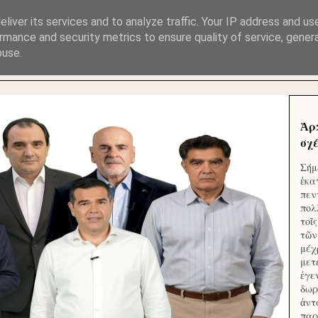
ΜΟΥ ΕΚΛΕΙΣΑΝ ΤΑ ΣΟΣΙΑΛ ΚΑΙ ΦΙΜΩΣΑΝ ΤΟ SITE. ΟΙ 
liver its services and to analyze traffic. Your IP address and us
rmance and security metrics to ensure quality of service, gene
buse.
 ΑΠΟ ΤΟ ΜΙΚΡΟΝ ΑΠΑΓΟΥΣΙ
Ἁρ
σχέ
Σήμ
ἑκα
πεν
πολ
τοῖ
τῶν
μέχ
μετ
ἐγε
δωρ
ἀντ
παρ