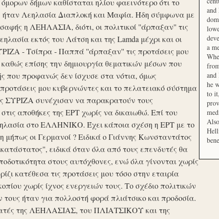
cent
μορων δήμων καθίσταται ηλίου φαεινότερο ότι το
and 
ση ήταν Λεηλασία Διαπλοκή και Μαφία. Ήδη σύμφωνα με
domi
αφής η ΛΕΗΛΑΣΙΑ, διότι, οι πολιτικοί ''άρπαξαν'' τις
lowe
deve
ηλασία εκτός του Λάτση και της Lamda μέχρι και οι
a me
ΙΖΑ - Τσίπρα - Παππά ''άρπαξαν'' τις προτάσεις μου
When
 καθώς επίσης την δημιουργία θεματικών μέσων που
from
ής που προφανώς δεν ίσχυσε στα νότια, όμως
and 
he w
προτάσεις μου κυβερνώντες και το πελατειακό σύστημα
to i
σης ΣΥΡΙΖΑ συνέχισαν να παρακρατούν τους
prov
ις αποθήκες της ΕΡΤ χωρίς να δικαιωθώ. Επί του
medi
Also
εηλασία στο ΕΛΛΗΝΙΚΟ. Έχει κάποια σχέση η ΕΡΤ με το
Hell
 μήπως οι Γερμανοί ? Ειδικά ο Γιάννης Κωνσταντάτος
bene
ικατάστατος'', ειδικά όταν όλα από τους επενδυτές θα
οδοτικότητα στους αυτόχθονες, ενώ όλα γίνονται χωρίς
ερίζι κατέθεσα τις προτάσεις μου τόσο στην εταιρία
οπίου χωρίς ίχνος ενεργειών τους. Το σχέδιο πολιτικών
ν τους ήταν για πολλοστή φορά πλιάτσικο και προδοσία.
ατές της ΛΕΗΛΑΣΙΑΣ, του ΠΛΙΑΤΣΙΚΟΥ και της