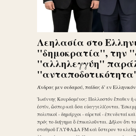
Λεηλασία στο Ελληνι
''δημοκρατία'', την '
''αλληλεγγύη'' παρά
''ανταποδοτικότητα''
Άνδρας μεν ουδαμού, παίδας δ’ εν Ελληνικό
Ἰωάννης Κουρδομένος: Πολλοστόν ἔπαθεν ἡ 
ἐστίν, ὥσπερ καὶ ὅσα εὐαγγελίζονται. Ἐσκεμ
πολιτικοί - δημάρχοι - αἱρετοί - ἐπενδυταί κα
πρός το διήγημα ὃ ἐπικαλοῦνται. Δῆλον ὅτι 
σταθμοῦ ΓΛΥΦΑΔΑ FM καὶ ὕστερον το κλεῖσ