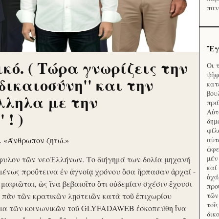
παν
Ἔγ
κό. ( Τώρα γνωρίζεις την
Οι 
ψῆφ
'δικαιοσύνη'' και την
κατ
βου
λληλα με την
πρά
Αὐτ
 ! )
δημ
φίλ
ν. «Άνθρωπον ζητώ.»
αὑτ
ὠφε
μέν
φυλον τῶν νεοἙλλήνων. Το διήγημά των δολία μηχανή
καί
μένως προὔτεινα ἐν ἀγνοίᾳ χρόνου ὅσα ἥρπασαν ἀρχαί -
ἀχά
ὶ μαφιῶται, ὡς ἵνα βεβαιοῖτο ὅτι οὐδεμίαν σχέσιν ἔχουσι
προ
το πᾶν τῶν κρατικῶν λῃστειῶν κατὰ τοῦ ἐπιχωρίου
τῶν
τοῖ
μα τῶν κοινωνικῶν τοῦ GLYFADAWEB ἐσκοπεύθη ἵνα
δικ