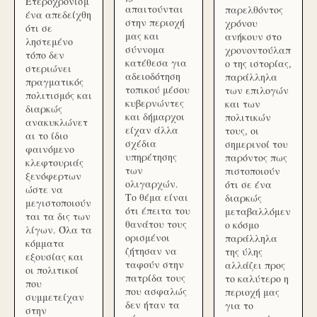
Ετεροχρονισμ
απαιτούνται
παρελθόντος
ένα απεδείχθη
στην περιοχή
χρόνου
ότι σε
μας και
ανήκουν στο
ληστεμένο
σύννομα
χρονοντούλαπ
τόπο δεν
κατέθεσα για
ο της ιστορίας,
στεριώνει
αδειοδότηση
παράλληλα
πραγματικός
τοπικού μέσου
των επιλογών
πολιτισμός και
κυβερνώντες
και των
διαρκώς
και δήμαρχοι
πολιτικών
ανακυκλώνετ
είχαν άλλα
τους, οι
αι το ίδιο
σχέδια
σημερινοί του
φαινόμενο
υπηρέτησης
παρόντος πως
κλεφτουριάς
των
πιστοποιούν
ξενόφερτων
ολιγαρχών.
ότι σε ένα
ώστε να
Το θέμα είναι
διαρκώς
μεγιστοποιούν
ότι έπειτα του
μεταβαλλόμεν
ται τα δις των
θανάτου τους
ο κόσμο
λίγων. Όλα τα
ορισμένοι
παράλληλα
κόμματα
ζήτησαν να
της ύλης
εξουσίας και
ταφούν στην
αλλάζει προς
οι πολιτικοί
πατρίδα τους
το καλύτερο η
που
που ασφαλώς
περιοχή μας
συμμετείχαν
δεν ήταν τα
για το
στην