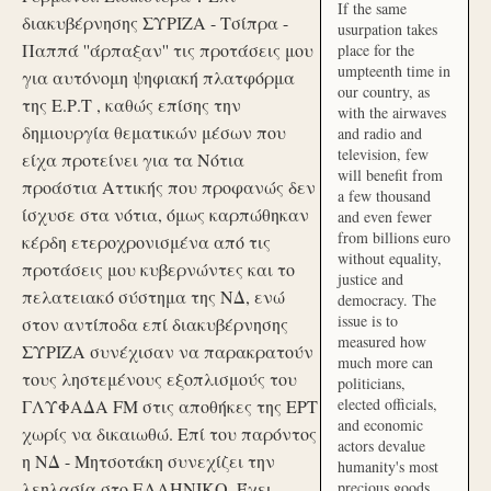
If the same
διακυβέρνησης ΣΥΡΙΖΑ - Τσίπρα -
usurpation takes
Παππά ''άρπαξαν'' τις προτάσεις μου
place for the
umpteenth time in
για αυτόνομη ψηφιακή πλατφόρμα
our country, as
της Ε.Ρ.Τ , καθώς επίσης την
with the airwaves
δημιουργία θεματικών μέσων που
and radio and
television, few
είχα προτείνει για τα Νότια
will benefit from
προάστια Αττικής που προφανώς δεν
a few thousand
ίσχυσε στα νότια, όμως καρπώθηκαν
and even fewer
from billions euro
κέρδη ετεροχρονισμένα από τις
without equality,
προτάσεις μου κυβερνώντες και το
justice and
πελατειακό σύστημα της ΝΔ, ενώ
democracy. The
issue is to
στον αντίποδα επί διακυβέρνησης
measured how
ΣΥΡΙΖΑ συνέχισαν να παρακρατούν
much more can
τους ληστεμένους εξοπλισμούς του
politicians,
elected officials,
ΓΛΥΦΑΔΑ FM στις αποθήκες της ΕΡΤ
and economic
χωρίς να δικαιωθώ. Επί του παρόντος
actors devalue
η ΝΔ - Μητσοτάκη συνεχίζει την
humanity's most
λεηλασία στο ΕΛΛΗΝΙΚΟ. Έχει
precious goods.