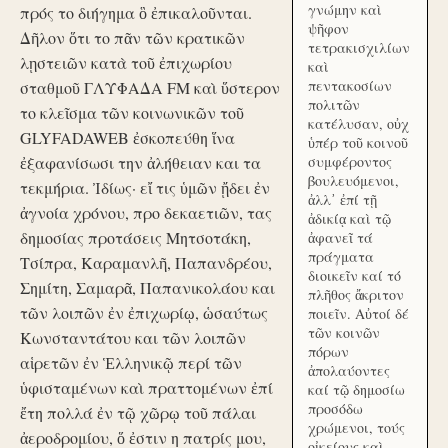
γνώμην καὶ
πρός το διήγημα ὃ ἐπικαλοῦνται.
ψῆφον
Δῆλον ὅτι το πᾶν τῶν κρατικῶν
τετρακισχιλίων
λῃστειῶν κατὰ τοῦ ἐπιχωρίου
καὶ
πεντακοσίων
σταθμοῦ ΓΛΥΦΑΔΑ FM καὶ ὕστερον
πολιτῶν
το κλεῖσμα τῶν κοινωνικῶν τοῦ
κατέλυσαν, οὐχ
GLYFADAWEB ἐσκοπεύθη ἵνα
ὑπέρ τοῦ κοινοῦ
ἐξαφανίσωσι την ἀλήθειαν και τα
συμφέροντος
βουλευόμενοι,
τεκμήρια. Ἰδίως· εἴ τις ὑμῶν ᾔδει ἐν
ἀλλ᾽ ἐπί τῇ
ἀγνοία χρόνου, προ δεκαετιῶν, τας
ἀδικίᾳ καὶ τῷ
δημοσίας προτάσεις Μητσοτάκη,
ἀφανεῖ τά
πράγματα
Τσίπρα, Καραμανλῆ, Παπανδρέου,
διοικεῖν καί τό
Σημίτη, Σαμαρᾶ, Παπανικολάου και
πλῆθος ἄκριτον
τῶν λοιπῶν ἐν ἐπιχωρίῳ, ὡσαύτως
ποιεῖν. Αὐτοί δέ
τῶν κοινῶν
Κωνσταντάτου και τῶν λοιπῶν
πόρων
αἱρετῶν ἐν Ἑλληνικῷ περί τῶν
ἀπολαύοντες
ὑφισταμένων καὶ πραττομένων ἐπί
καί τῷ δημοσίω
προσόδω
ἔτη πολλά ἐν τῷ χῶρῳ τοῦ πάλαι
χρώμενοι, τούς
ἀεροδρομίου, ὅ ἐστιν η πατρίς μου,
οἰκείους καὶ