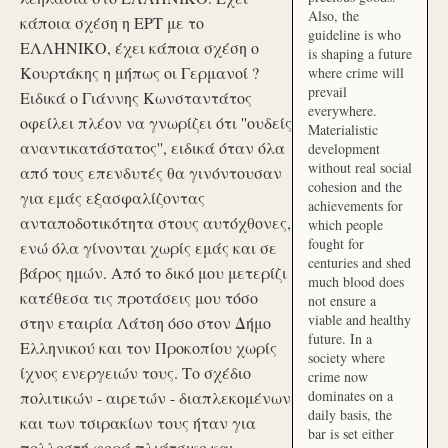
Also, the
κάποια σχέση η ΕΡΤ με το
guideline is who
ΕΛΛΗΝΙΚΟ, έχει κάποια σχέση ο
is shaping a future
Κουρτάκης η μήπως οι Γερμανοί ?
where crime will
prevail
Ειδικά ο Γιάννης Κωνσταντάτος
everywhere.
οφείλει πλέον να γνωρίζει ότι ''ουδείς
Materialistic
αναντικατάστατος'', ειδικά όταν όλα
development
without real social
από τους επενδυτές θα γινόντουσαν
cohesion and the
για εμάς εξασφαλίζοντας
achievements for
ανταποδοτικότητα στους αυτόχθονες,
which people
fought for
ενώ όλα γίνονται χωρίς εμάς και σε
centuries and shed
βάρος ημών. Από το δικό μου μετερίζι
much blood does
κατέθεσα τις προτάσεις μου τόσο
not ensure a
viable and healthy
στην εταιρία Λάτση όσο στον Δήμο
future. In a
Ελληνικού και τον Προκοπίου χωρίς
society where
ίχνος ενεργειών τους. Το σχέδιο
crime now
dominates on a
πολιτικών - αιρετών - διαπλεκομένων
daily basis, the
και των τσιρακίων τους ήταν για
bar is set either
πολλοστή φορά πλιάτσικο και