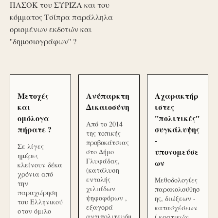
ΠΑΣΟΚ του ΣΥΡΙΖΑ και του
κόμματος Τσίπρα παράλληλα
ορισμένων εκδοτών και
''δημοσιογράφων'' ?
Μετοχές
Ανύπαρκτη
Αχαρακτήρ
και
Δικαιοσύνη
ιστες
ομόλογα
''πολιτικές''
Από το 2014
πήρατε ?
συγκάλυψης
της τοπικής
-
προβοκάτσιας
Σε λίγες
υπονομεύσε
στο Δήμο
ημέρες
Γλυφάδας,
ων
κλείνουν δέκα
(κατάλυση
χρόνια από
εντολής
Μεθοδολογίες
την
χιλιάδων
παρακολούθησ
παραχώρηση
ψηφοφόρων ,
ης, διώξεων -
του Ελληνικού
εξαγορά
κατασχέσεων
στον όμιλο
αντιπολιτευόμ
( κρατικών