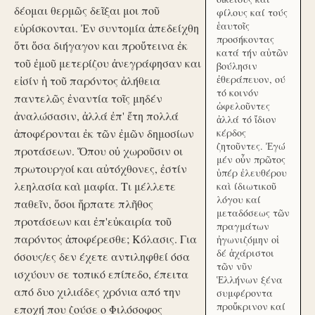
δέομαι θερμῶς δεῖξαι μοι ποῦ
φίλους καί τούς
ἑαυτοῖς
εὑρίσκονται. Ἐν συντομία ἀπεδείχθη
προσήκοντας
ὅτι ὅσα διήγαγον και προὔτεινα ἐκ
κατά τήν αὑτῶν
τοῦ ἐμοῦ μετερίζου ἀνεγράφησαν και
βούλησιν
ἐθεράπευον, ού
εἰσίν ἡ τοῦ παρόντος ἀλήθεια
τό κοινόν
παντελῶς ἐναντία τοῖς μηδέν
ὠφελοῦντες
ἀναλώσασιν, ἀλλά ἐπ' ἔτη πολλά
ἀλλά τό ἴδιον
ἀποφέρονται ἐκ τῶν ἐμῶν δημοσίων
κέρδος
ζητοῦντες. Ἐγώ
προτάσεων. Ὅπου οὐ χωροῦσιν οι
μέν οὖν πρῶτος
πρωτουργοί και αὐτόχθονες, ἐστίν
ὑπέρ ἐλευθέρου
λεηλασία καὶ μαφία. Τι μέλλετε
καὶ ίδιωτικοῦ
λόγου καί
παθεῖν, ὅσοι ἥρπατε πλῆθος
μεταδόσεως τῶν
προτάσεων και ἐπ'εὐκαιρία τοῦ
πραγμάτων
παρόντος ἀποφέρεσθε; Κόλασις. Για
ἠγωνιζόμην οἱ
δέ ἀχάριστοι
όσους/ες δεν έχετε αντιληφθεί όσα
τῶν νῦν
ισχύουν σε τοπικό επίπεδο, έπειτα
Ἑλλήνων ξένα
από δυο χιλιάδες χρόνια από την
συμφέροντα
προὔκρινον καί
εποχή που ζούσε ο Φιλόσοφος