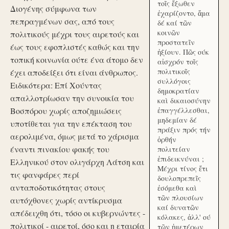
τοῖς ἔξωθεν
Διογένης σύμφωνα των
ἐχαρίζοντο, ἅμα
πεπραγμένων σας, από τους
δέ καί τῶν
κοινῶν
πολιτικούς μέχρι τους αιρετούς και
προστατεῖν
έως τους εφοπλιστές καθώς και την
ἠξίουν. Πῶς ούκ
τοπική κοινωνία ούτε ένα άτομο δεν
αἰσχρόν τοῖς
πολιτικοῖς
έχει αποδείξει ότι είναι άνθρωπος.
συλλόγοις
Ειδικότερα: Επί Χούντας
δημοκρατίαν
απαλλοτρίωσαν την συνοικία του
καὶ δικαιοσύνην
Βοσπόρου χωρίς αποζημιώσεις
ἐπαγγέλλεσθαι,
μηδεμίαν δέ
υποτίθεται για την επέκταση του
πράξιν πρός τήν
αερολιμένα, όμως μετά το χάρισμα
ὀρθήν
έναντι πινακίου φακής του
πολιτείαν
ἐπιδεικνύναι ;
Ελληνικού στον ολιγάρχη Λάτση και
Μέχρι τίνος ἔτι
τις φανφάρες περί
δουλοπρεπεῖς
ανταποδοτικότητας στους
ἐσόμεθα καὶ
τῶν πλουσίων
αυτόχθονες χωρίς αντίκρυσμα
καί δυνατῶν
απέδειχθη ότι, τόσο οι κυβερνώντες -
κόλακες, ἀλλ' ού
πολιτικοί - αιρετοί, όσο και η εταιρία
τῶν ἡμετέρων