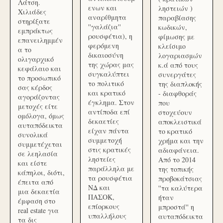
Λάτση.
ενων και
ληστειών )
Χιλιάδες
αναρίθμητα
παραβίασης
στηρίξατε
''γαλάζια''
κωδικών,
εμπράκτως
ρουσφέτια), η
φίμωσης με
επανειλημμέν
φερόμενη
κλείσιμο
α το
δικαιοσύνη
λογαριασμών
ολιγαρχικό
της χώρας μας
κ.ά από τους
κεφάλαιο και
συγκαλύπτει
συνεργάτες
το προσωπικό
το πολιτικό
της διαπλοκής
σας κέρδος
και κρατικό
- διαφθοράς
αγοράζοντας
έγκλημα. Στον
που
μετοχές είτε
αντίποδα επί
στοχεύουν
ομόλογα, όμως
δεκαετίες
αποκλειστικά
αυταπόδεικτα
είχαν πάντα
το κρατικό
συνολικά
συμμετοχή
χρήμα και την
συμμετέχεται
στις κρατικές
αδιαφάνεια.
σε λεηλασία
ληστείες
Από το 2014
και είστε
παράλληλα με
της τοπικής
κάπηλοι, διότι,
τα ρουσφέτια
προβοκάτσιας
έπειτα από
ΝΔ και
''τα καλύτερα
μια δεκαετία
ΠΑΣΟΚ,
ήταν
έμφαση στο
επίορκους
μπροστά'' η
real estate για
υπαλλήλους
αυταπόδεικτα
τα δις