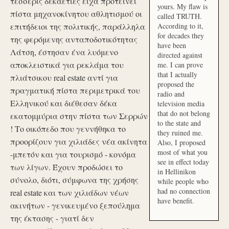
τέσσερις δεκαετίες είχα προτείνει
yours. My flaw is
πίστα μηχανοκίνητου αθλητισμού οι
called TRUTH.
επιτήδειοι της πολιτικής, παράλληλα
According to it,
for decades they
της φερόμενης ανταποδοτικότητας
have been
Λάτση, έστησαν ένα λυόμενο
directed against
αποκλειστικά για ρεκλάμα του
me. I can prove
that I actually
πλιάτσικου real estate αντί για
proposed the
πραγματική πίστα περιμετρικά του
radio and
Ελληνικού και διέθεσαν δέκα
television media
that do not belong
εκατομμύρια στην πίστα των Σερρών
to the state and
! Το οικόπεδο που γεννήθηκα το
they ruined me.
προορίζουν για χιλιάδες νέα ακίνητα
Also, I proposed
most of what you
-μπετόν και για τουρισμό - κονόμα
see in effect today
των λίγων. Έχουν προδώσει το
in Hellinikon
σύνολο, διότι, σύμφωνα της χρήσης
while people who
had no connection
real estate και των χιλιάδων νέων
have benefit.
ακινήτων - γενικευμένο ξεπούλημα
της έκτασης - γιατί δεν