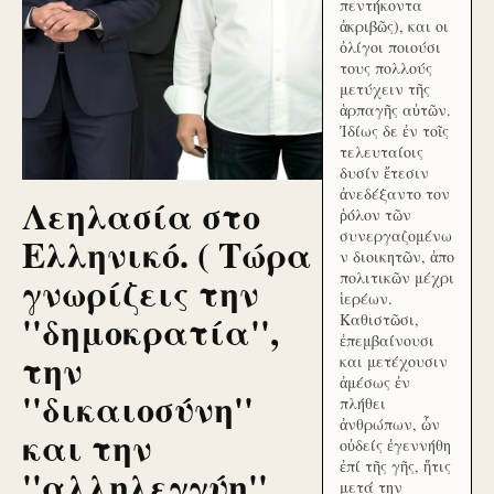
πεντήκοντα
ἀκριβῶς), και οι
ὀλίγοι ποιούσι
τους πολλούς
μετύχειν τῆς
ἁρπαγῆς αὐτῶν.
Ἰδίως δε ἐν τοῖς
τελευταίοις
δυσίν ἔτεσιν
ἀνεδέξαντο τον
Λεηλασία στο
ῥόλον τῶν
συνεργαζομένω
Ελληνικό. ( Τώρα
ν διοικητῶν, ἀπο
γνωρίζεις την
πολιτικῶν μέχρι
ἱερέων.
''δημοκρατία'',
Καθιστῶσι,
ἐπεμβαίνουσι
την
και μετέχουσιν
ἀμέσως ἐν
''δικαιοσύνη''
πλήθει
ἀνθρώπων, ὧν
και την
οὐδείς ἐγεννήθη
ἐπί τῆς γῆς, ἥτις
''αλληλεγγύη''
μετά την