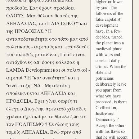
higher or lower
προδοσία. Σας έχουν προδώσει
by you. The
followers of the
ΟΛΟΥΣ. Μας θέλουν θεατές της
false capitalist
ΛΕΗΛΑΣΙΑΣ, του ΠΛΙΑΤΣΙΚΟΥ και
development
της ΠΡΟΔΟΣΙΑΣ ? Η
have, in a few
decades, turned
ανταποδοτικότητα στο τόπο μας από
the planet into a
πολιτικούς - αιρετούς και ''επενδυτές''
medieval phase
που ακριβώς μεταδίδει ; Ποιοί είναι
with wars and
constant daily
αυτόχθονες απ' όσους κάλεσαν η
crimes. When the
LAMDA Development και οι πολιτικοί -
state and
αιρετοί ? Η ''κανονικότητα'' και η
politicians
deliberately leave
''ανάπτυξη'' ΝΔ - Μητσοτάκη
you apart from
αποδεικνύεται ΛΕΗΛΑΣΙΑ και
what you have
ΠΡΟΔΟΣΙΑ. Έχει γίνει σαφές τι
proposed, is there
Civilization,
έλεγε ο Διογένης πριν από χιλιάδες
Justice and
χρόνια σχετικά με το δίποδο ζώο και
Democracy ?
τον ΠΟΛΙΤΙΣΜΟ ? Σε όλους τους
Accept the other
with his flaws so
τομείς ΛΕΗΛΑΣΙΑ. Ενώ πριν από
that he will accept