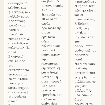
και βαλτούς
η μαζοποίηση ,
ολιγαρχικού
αστυνομικούς.
οι ''γαλάζιες''
κέρδους και
Από την
εξυπηρετήσεις
ψιλοκέρδη των
δεκαετία του
και οι
πολλών εκτός
70 κατά την
υπονομεύσεις
από τόνους
οποία
?. Επίσης,
μπετόν και
πρωτοστάτησ
ανέξαρτητα
λοιπών
α στα
απ' όσα
υλικών σε
ερτζιανά
ίσχυσαν κατά
τοπικό επίπεδο
κύματα
τον
απουσιάζει ο
πολιτεία και
παρελθόντα
πολιτισμός. Σε
πολιτικοί
χρόνο, επί του
απλά
υπονόμευαν
παρόντος
Ελληνικά
την
ποιοί
έπειτα από
πραγματική
διαπιστώνουν
μια
δημοκρατική
πρόθεση
εκατονταετία
και αξιακή
αποκατάστασ
διευρύνεται
μετεξέλιξη
ης γυρίζοντας
το πλιάτσικο
στην περιοχή
σελίδα από το
που είχαν
μας. Ενώ
χθές στο
κάνει αρχικά
πρότεινα
μέλλον ? Ας
στην περιοχή
εμπράκτως σε
υποθέσουμε
μια χούφτα
ανύποπτο
ότι οι
άτομα.
χρόνο όσα
πολιτικοί του