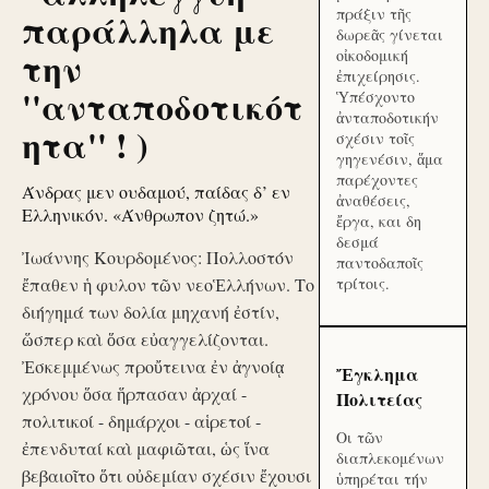
πράξιν τῆς
παράλληλα με
δωρεᾶς γίνεται
την
οἰκοδομική
ἐπιχείρησις.
''ανταποδοτικότ
Ὑπέσχοντο
ἀνταποδοτικήν
ητα'' ! )
σχέσιν τοῖς
γηγενέσιν, ἅμα
παρέχοντες
Άνδρας μεν ουδαμού, παίδας δ’ εν
ἀναθέσεις,
Ελληνικόν. «Άνθρωπον ζητώ.»
ἔργα, και δη
δεσμά
Ἰωάννης Κουρδομένος: Πολλοστόν
παντοδαποῖς
ἔπαθεν ἡ φυλον τῶν νεοἙλλήνων. Το
τρίτοις.
διήγημά των δολία μηχανή ἐστίν,
ὥσπερ καὶ ὅσα εὐαγγελίζονται.
Ἐσκεμμένως προὔτεινα ἐν ἀγνοίᾳ
Ἔγκλημα
χρόνου ὅσα ἥρπασαν ἀρχαί -
Πολιτείας
πολιτικοί - δημάρχοι - αἱρετοί -
Οι τῶν
ἐπενδυταί καὶ μαφιῶται, ὡς ἵνα
διαπλεκομένων
βεβαιοῖτο ὅτι οὐδεμίαν σχέσιν ἔχουσι
ὑπηρέται τήν