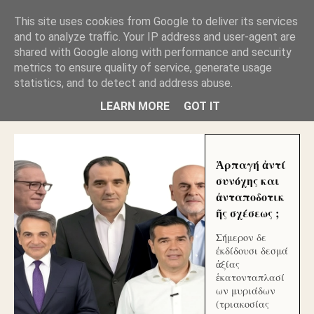
GLYFADAWEB: ΑΝΤΙ ΑΝΤΑΠΟΔΟΣΗΣ ΣΤΟΥΣ
This site uses cookies from Google to deliver its services
ΑΥΤΟΧΘΟΝΕΣ ΜΟΥ ΕΚΛΕΙΣΑΝ ΤΑ ΣΟΣΙΑΛ ΚΑΙ
and to analyze traffic. Your IP address and user-agent are
ΦΙΜΩΣΑΝ ΤΟ SITE. ΟΙ ΧΙΛΙΑΔΕΣ ΜΙΚΡΟΕΠΕΝΔΥΤΕΣ
ΕΠΕΝΔΥΣΑΤΕ ΓΙΑ ΛΕΗΛΑΣΙΑ ΚΑΙ ΕΓΚΛΗΜΑ ?
shared with Google along with performance and security
metrics to ensure quality of service, generate usage
statistics, and to detect and address abuse.
ΓΛΥΦΑΔΑ WEB |ΟΙ ΜΕΓΑΛΟΙ ΚΛΕΠΤΑΙ ΑΠΟ ΤΟ
ΜΙΚΡΟΝ ΑΠΑΓΟΥΣΙ
LEARN MORE
GOT IT
Ἁρπαγή ἀντί
συνόχης και
ἀνταποδοτικ
ῆς σχέσεως ;
Σήμερον δε
ἐκδίδουσι δεσμά
ἀξίας
ἑκατονταπλασί
ων μυριάδων
(τριακοσίας