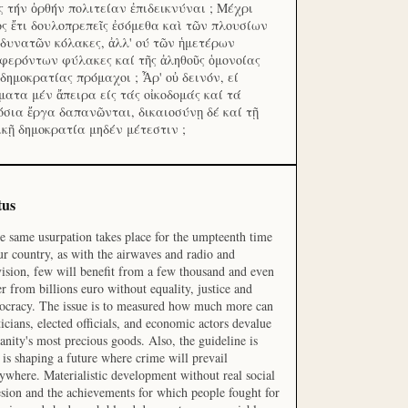
ς τήν ὀρθήν πολιτείαν ἐπιδεικνύναι ; Μέχρι
ος ἔτι δουλοπρεπεῖς ἐσόμεθα καὶ τῶν πλουσίων
 δυνατῶν κόλακες, ἀλλ' ού τῶν ἡμετέρων
φερόντων φύλακες καί τῆς ἀληθοῦς ὁμονοίας
 δημοκρατίας πρόμαχοι ; Ἆρ' οὐ δεινόν, εί
ματα μέν ἄπειρα είς τάς οἰκοδομάς καί τά
όσια ἔργα δαπανῶνται, δικαιοσύνῃ δέ καί τῇ
ικῇ δημοκρατία μηδέν μέτεστιν ;
tus
he same usurpation takes place for the umpteenth time
ur country, as with the airwaves and radio and
vision, few will benefit from a few thousand and even
r from billions euro without equality, justice and
cracy. The issue is to measured how much more can
ticians, elected officials, and economic actors devalue
nity's most precious goods. Also, the guideline is
is shaping a future where crime will prevail
ywhere. Materialistic development without real social
sion and the achievements for which people fought for