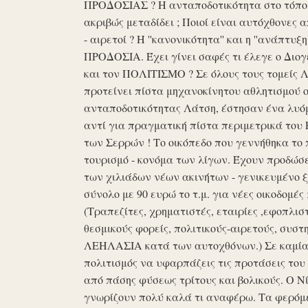
ΠΡΟΔΟΣΙΑΣ ? Η ανταποδοτικότητα στο τόπο μα
ακριβώς μεταδίδει ; Ποιοί είναι αυτόχθονες 
- αιρετοί ? Η ''κανονικότητα'' και η ''ανάπ
ΠΡΟΔΟΣΙΑ. Έχει γίνει σαφές τι έλεγε ο Διογέ
και τον ΠΟΛΙΤΙΣΜΟ ? Σε όλους τους τομείς 
προτείνει πίστα μηχανοκίνητου αθλητισμού ο
ανταποδοτικότητας Λάτση, έστησαν ένα λυόμε
αντί για πραγματική πίστα περιμετρικά του 
των Σερρών ! Το οικόπεδο που γεννήθηκα το 
τουρισμό - κονόμα των λίγων. Έχουν προδώσει 
των χιλιάδων νέων ακινήτων - γενικευμένο ξ
σύνολο με 90 ευρώ το τ.μ. για νέες οικοδομ
(Τραπεζίτες, χρηματιστές, εταιρίες ,εφοπλισ
θεσμικούς φορείς, πολιτικούς-αιρετούς, συστη
ΛΕΗΛΑΣΙΑ κατά των αυτοχθόνων.) Σε καμία 
πολιτισμός να υφαρπάζεις τις προτάσεις τ
από πάσης φύσεως τρίτους και βολικούς. Ο Ν
γνωρίζουν πολύ καλά τι αναφέρω. Τα φερόμε