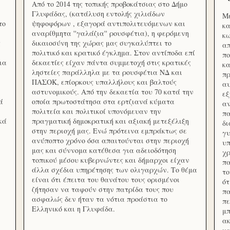
Από το 2014 της τοπικής προβοκάτσιας στο Δήμο
Γλυφάδας, (κατάλυση εντολής χιλιάδων
Με
το
ψηφοφόρων , εξαγορά αντιπολιτευόμενων και
κα
αναρίθμητα ''γαλάζια'' ρουσφέτια), η φερόμενη
κω
ς
δικαιοσύνη της χώρας μας συγκαλύπτει το
απ
πολιτικό και κρατικό έγκλημα. Στον αντίποδα επί
πο
ια
δεκαετίες είχαν πάντα συμμετοχή στις κρατικές
κα
ληστείες παράλληλα με τα ρουσφέτια ΝΔ και
πρ
ΠΑΣΟΚ, επίορκους υπαλλήλους και βαλτούς
αυ
αστυνομικούς. Από την δεκαετία του 70 κατά την
εξ
ά
οποία πρωτοστάτησα στα ερτζιανά κύματα
αν
πολιτεία και πολιτικοί υπονόμευαν την
πα
κά
πραγματική δημοκρατική και αξιακή μετεξέλιξη
δ
στην περιοχή μας. Ενώ πρότεινα εμπράκτως σε
γυ
ανύποπτο χρόνο όσα απαιτούνται στην περιοχή
υπ
μας και σύννομα κατέθεσα για αδειοδότηση
χρ
τοπικού μέσου κυβερνώντες και δήμαρχοι είχαν
πα
άλλα σχέδια υπηρέτησης των ολιγαρχών. Το θέμα
το
είναι ότι έπειτα του θανάτου τους ορισμένοι
ότ
ζήτησαν να ταφούν στην πατρίδα τους που
πα
ασφαλώς δεν ήταν τα νότια προάστια το
πε
Ελληνικό και η Γλυφάδα.
μπ
ακ