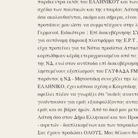
παράκεντρα εκτός του ΕΛΛΗΝΙΚΟΥ και των ό
σχέδιο των πολιτικών και της εταιρίας Λάτ
όσα ακολουθούνται, ακόμα και σήμερα, είναι σ
προτάσεις μου ώστε να συμμετέσχουν στην λε
Γερμανοί. Ειδικότερα：Επί διακυβέρνησης ΣΥΡ
για αυτόνομη ψηφιακή πλατφόρμα της Ε.Ρ.Τ ,
είχα προτείνει για τα Νότια προάστια Αττικ
καρπώθηκαν κέρδη ετεροχρονισμένα από τις 
της ΝΔ, ενώ στον αντίποδα επί διακυβέρνη
ληστεμένους εξοπλισμούς του ΓΛΥΦΑΔΑ FM στ
παρόντος η ΝΔ - Μητσοτάκη συνεχίζει την λ
ΕΛΛΗΝΙΚΟ, έχει κάποια σχέση ο Κουρτάκης η
οφείλει πλέον να γνωρίζει ότι ''ουδείς αναντ
γινόντουσαν για εμάς εξασφαλίζοντας ανταπ
εμάς και σε βάρος ημών. Από το δικό μου μετ
Λάτση όσο στον Δήμο Ελληνικού και τον Προκ
- αιρετών - διαπλεκομένων και των τσιρακίω
Σας έχουν προδώσει ΟΛΟΥΣ. Μας θέλουν θε