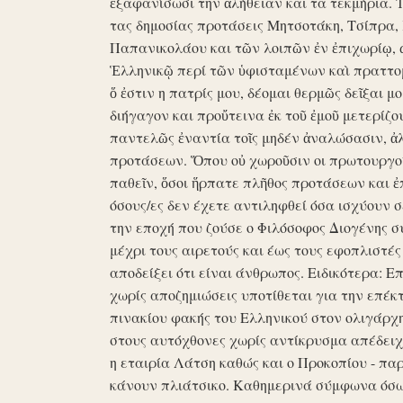
ἐξαφανίσωσι την ἀλήθειαν και τα τεκμήρια. Ἰδ
τας δημοσίας προτάσεις Μητσοτάκη, Τσίπρα,
Παπανικολάου και τῶν λοιπῶν ἐν ἐπιχωρίῳ,
Ἑλληνικῷ περί τῶν ὑφισταμένων καὶ πραττομ
ὅ ἐστιν η πατρίς μου, δέομαι θερμῶς δεῖξαι μ
διήγαγον και προὔτεινα ἐκ τοῦ ἐμοῦ μετερίζο
παντελῶς ἐναντία τοῖς μηδέν ἀναλώσασιν, ἀ
προτάσεων. Ὅπου οὐ χωροῦσιν οι πρωτουργοί 
παθεῖν, ὅσοι ἥρπατε πλῆθος προτάσεων και ἐ
όσους/ες δεν έχετε αντιληφθεί όσα ισχύουν σ
την εποχή που ζούσε ο Φιλόσοφος Διογένης 
μέχρι τους αιρετούς και έως τους εφοπλιστές
αποδείξει ότι είναι άνθρωπος. Ειδικότερα: 
χωρίς αποζημιώσεις υποτίθεται για την επέκ
πινακίου φακής του Ελληνικού στον ολιγάρχ
στους αυτόχθονες χωρίς αντίκρυσμα απέδειχθη 
η εταιρία Λάτση καθώς και ο Προκοπίου - πα
κάνουν πλιάτσικο. Καθημερινά σύμφωνα όσω