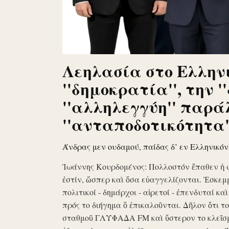
Λεηλασία στο Ελληνι
''δημοκρατία'', την '
''αλληλεγγύη'' παρά
''ανταποδοτικότητα''
Άνδρας μεν ουδαμού, παίδας δ’ εν Ελληνικό
Ἰωάννης Κουρδομένος: Πολλοστόν ἔπαθεν ἡ 
ἐστίν, ὥσπερ καὶ ὅσα εὐαγγελίζονται. Ἐσκεμ
πολιτικοί - δημάρχοι - αἱρετοί - ἐπενδυταί κα
πρός το διήγημα ὃ ἐπικαλοῦνται. Δῆλον ὅτι 
σταθμοῦ ΓΛΥΦΑΔΑ FM καὶ ὕστερον το κλεῖσ