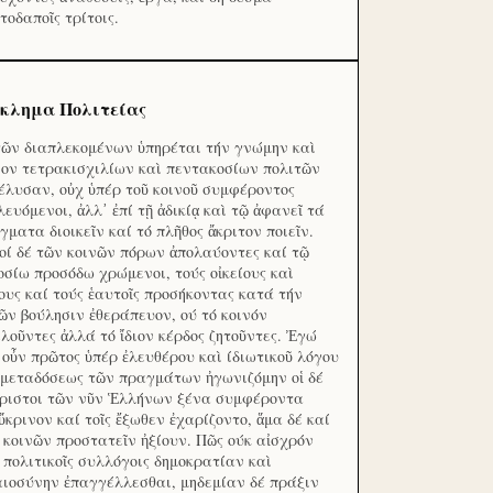
τοδαποῖς τρίτοις.
κλημα Πολιτείας
τῶν διαπλεκομένων ὑπηρέται τήν γνώμην καὶ
ον τετρακισχιλίων καὶ πεντακοσίων πολιτῶν
έλυσαν, οὐχ ὑπέρ τοῦ κοινοῦ συμφέροντος
λευόμενοι, ἀλλ᾽ ἐπί τῇ ἀδικίᾳ καὶ τῷ ἀφανεῖ τά
γματα διοικεῖν καί τό πλῆθος ἄκριτον ποιεῖν.
οί δέ τῶν κοινῶν πόρων ἀπολαύοντες καί τῷ
οσίω προσόδω χρώμενοι, τούς οἰκείους καὶ
ους καί τούς ἑαυτοῖς προσήκοντας κατά τήν
ῶν βούλησιν ἐθεράπευον, ού τό κοινόν
λοῦντες ἀλλά τό ἴδιον κέρδος ζητοῦντες. Ἐγώ
 οὖν πρῶτος ὑπέρ ἐλευθέρου καὶ ίδιωτικοῦ λόγου
 μεταδόσεως τῶν πραγμάτων ἠγωνιζόμην οἱ δέ
ριστοι τῶν νῦν Ἑλλήνων ξένα συμφέροντα
ὔκρινον καί τοῖς ἔξωθεν ἐχαρίζοντο, ἅμα δέ καί
 κοινῶν προστατεῖν ἠξίουν. Πῶς ούκ αἰσχρόν
ς πολιτικοῖς συλλόγοις δημοκρατίαν καὶ
αιοσύνην ἐπαγγέλλεσθαι, μηδεμίαν δέ πράξιν