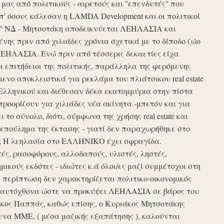
ς από πολιτικούς - αιρετούς και ''επενδυτές'' που
απ' όσους κάλεσαν η LAMDA Development και οι πολιτικοί
τυξη'' ΝΔ - Μητσοτάκη αποδεικνύεται ΛΕΗΛΑΣΙΑ και
νης πριν από χιλιάδες χρόνια σχετικά με το δίποδο ζώο
ΛΕΗΛΑΣΙΑ. Ενώ πριν από τέσσερις δεκαετίες είχα
ι επιτήδειοι της πολιτικής, παράλληλα της φερόμενης
νο αποκλειστικά για ρεκλάμα του πλιάτσικου real estate
Ελληνικού και διέθεσαν δέκα εκατομμύρια στην πίστα
προορίζουν για χιλιάδες νέα ακίνητα -μπετόν και για
το σύνολο, διότι, σύμφωνα της χρήσης real estate και
επούλημα της έκτασης - γιατί δεν παραχωρήθηκε στο
ές ; Η λεηλασία στο ΕΛΛΗΝΙΚΟ έχει σφραγίδα.
τές, ρασοφόρους, αλλοδαπούς, υλιστές, ληστές,
μικούς εκδότες - ιδιώτες κ.ά όλοι/ες μαζί συμμέτοχοι στη
περίπτωση δεν χαρακτηρίζεται πολιτικο-οικονομικός
ου αυτόχθονα ώστε να προκύψει ΛΕΗΛΑΣΙΑ σε βάρος του
ίκος Παππάς, καθώς επίσης, ο Κυριάκος Μητσοτάκης
να ΜΜΕ, ( μέσα μαζικής εξαπάτησης ), καλούνται