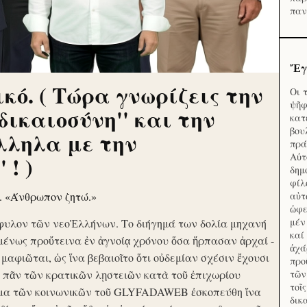
παν
Ἔγ
κό. ( Τώρα γνωρίζεις την
Οι 
ψῆφ
'δικαιοσύνη'' και την
κατ
βου
λληλα με την
πρά
Αὐτ
 ! )
δημ
φίλ
ν. «Άνθρωπον ζητώ.»
αὑτ
ὠφε
μέν
φυλον τῶν νεοἙλλήνων. Το διήγημά των δολία μηχανή
καί
μένως προὔτεινα ἐν ἀγνοίᾳ χρόνου ὅσα ἥρπασαν ἀρχαί -
ἀχά
ὶ μαφιῶται, ὡς ἵνα βεβαιοῖτο ὅτι οὐδεμίαν σχέσιν ἔχουσι
προ
το πᾶν τῶν κρατικῶν λῃστειῶν κατὰ τοῦ ἐπιχωρίου
τῶν
τοῖ
μα τῶν κοινωνικῶν τοῦ GLYFADAWEB ἐσκοπεύθη ἵνα
δικ