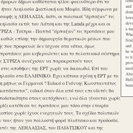
cent
μορων δήμων καθίσταται ηλίου φαεινότερο ότι το
and 
ση ήταν Λεηλασία Διαπλοκή και Μαφία. Ήδη σύμφωνα με
domi
αφής η ΛΕΗΛΑΣΙΑ, διότι, οι πολιτικοί ''άρπαξαν'' τις
lowe
deve
ηλασία εκτός του Λάτση και της Lamda μέχρι και οι
a me
ΙΖΑ - Τσίπρα - Παππά ''άρπαξαν'' τις προτάσεις μου
When
 καθώς επίσης την δημιουργία θεματικών μέσων που
from
ής που προφανώς δεν ίσχυσε στα νότια, όμως
and 
he w
προτάσεις μου κυβερνώντες και το πελατειακό σύστημα
to i
σης ΣΥΡΙΖΑ συνέχισαν να παρακρατούν τους
prov
ις αποθήκες της ΕΡΤ χωρίς να δικαιωθώ. Επί του
medi
Also
εηλασία στο ΕΛΛΗΝΙΚΟ. Έχει κάποια σχέση η ΕΡΤ με το
Hell
 μήπως οι Γερμανοί ? Ειδικά ο Γιάννης Κωνσταντάτος
bene
ικατάστατος'', ειδικά όταν όλα από τους επενδυτές θα
οδοτικότητα στους αυτόχθονες, ενώ όλα γίνονται χωρίς
ερίζι κατέθεσα τις προτάσεις μου τόσο στην εταιρία
οπίου χωρίς ίχνος ενεργειών τους. Το σχέδιο πολιτικών
ν τους ήταν για πολλοστή φορά πλιάτσικο και προδοσία.
ατές της ΛΕΗΛΑΣΙΑΣ, του ΠΛΙΑΤΣΙΚΟΥ και της