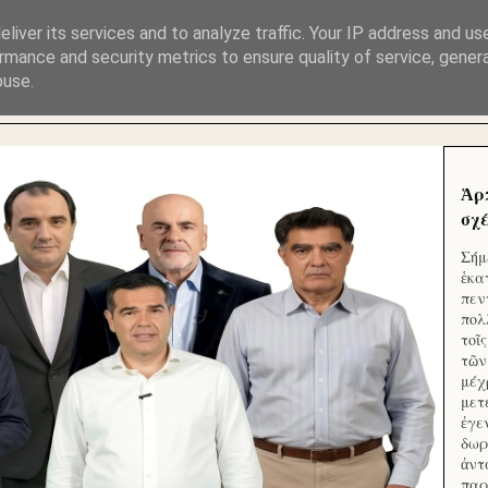
ΜΟΥ ΕΚΛΕΙΣΑΝ ΤΑ ΣΟΣΙΑΛ ΚΑΙ ΦΙΜΩΣΑΝ ΤΟ SITE. ΟΙ 
liver its services and to analyze traffic. Your IP address and us
rmance and security metrics to ensure quality of service, gene
buse.
 ΑΠΟ ΤΟ ΜΙΚΡΟΝ ΑΠΑΓΟΥΣΙ
Ἁρ
σχέ
Σήμ
ἑκα
πεν
πολ
τοῖ
τῶν
μέχ
μετ
ἐγε
δωρ
ἀντ
παρ