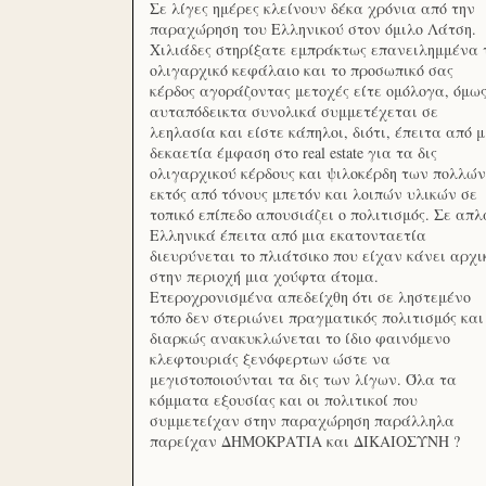
Σε λίγες ημέρες κλείνουν δέκα χρόνια από την
παραχώρηση του Ελληνικού στον όμιλο Λάτση.
Χιλιάδες στηρίξατε εμπράκτως επανειλημμένα 
ολιγαρχικό κεφάλαιο και το προσωπικό σας
κέρδος αγοράζοντας μετοχές είτε ομόλογα, όμω
αυταπόδεικτα συνολικά συμμετέχεται σε
λεηλασία και είστε κάπηλοι, διότι, έπειτα από μ
δεκαετία έμφαση στο real estate για τα δις
ολιγαρχικού κέρδους και ψιλοκέρδη των πολλών
εκτός από τόνους μπετόν και λοιπών υλικών σε
τοπικό επίπεδο απουσιάζει ο πολιτισμός. Σε απλ
Ελληνικά έπειτα από μια εκατονταετία
διευρύνεται το πλιάτσικο που είχαν κάνει αρχι
στην περιοχή μια χούφτα άτομα.
Ετεροχρονισμένα απεδείχθη ότι σε ληστεμένο
τόπο δεν στεριώνει πραγματικός πολιτισμός και
διαρκώς ανακυκλώνεται το ίδιο φαινόμενο
κλεφτουριάς ξενόφερτων ώστε να
μεγιστοποιούνται τα δις των λίγων. Όλα τα
κόμματα εξουσίας και οι πολιτικοί που
συμμετείχαν στην παραχώρηση παράλληλα
παρείχαν ΔΗΜΟΚΡΑΤΙΑ και ΔΙΚΑΙΟΣΥΝΗ ?