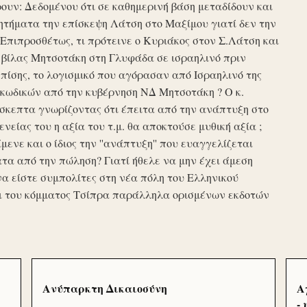
υν: Δεδομένου ότι σε καθημερινή βάση μεταδίδουν και
τήματα την επίσκεψη Λάτση στο Μαξίμου γιατί δεν την
πιπροσθέτως, τι πρότεινε ο Κυριάκος στον Σ.Λάτση και
ης βίλας Μητσοτάκη στη Γλυφάδα σε ισραηλινό πριν
ίσης, το λογισμικό που αγόρασαν από Ισραηλινό της
κωδικών από την κυβέρνηση ΝΔ Μητσοτάκη ? Ο κ.
σκεπτα γνωρίζοντας ότι έπειτα από την ανάπτυξη στο
ενείας του η αξία του τ.μ. θα αποκτούσε μυθική αξία ;
μενε και ο ίδιος την ''ανάπτυξη'' που ευαγγελίζεται
τα από την πώληση? Γιατί ήθελε να μην έχει άμεση
να είστε συμπολίτες στη νέα πόλη του Ελληνικού
ι του κόμματος Τσίπρα παράλληλα ορισμένων εκδοτών
Ανύπαρκτη Δικαιοσύνη
Α
-