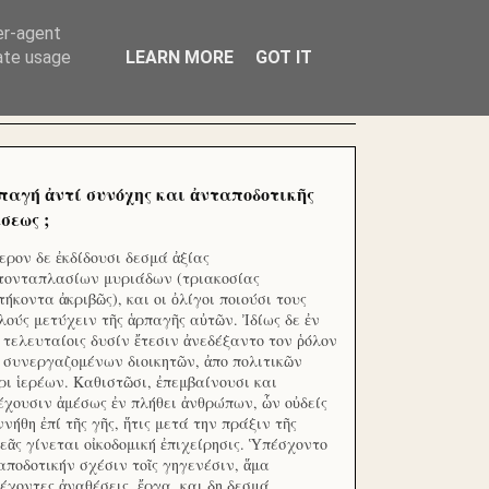
ΧΙΛΙΑΔΕΣ ΜΙΚΡΟΕΠΕΝΔΥΤΕΣ ΕΠΕΝΔΥΣΑΤΕ ΓΙΑ
er-agent
rate usage
LEARN MORE
GOT IT
παγή ἀντί συνόχης και ἀνταποδοτικῆς
σεως ;
ερον δε ἐκδίδουσι δεσμά ἀξίας
τονταπλασίων μυριάδων (τριακοσίας
τήκοντα ἀκριβῶς), και οι ὀλίγοι ποιούσι τους
λούς μετύχειν τῆς ἁρπαγῆς αὐτῶν. Ἰδίως δε ἐν
ς τελευταίοις δυσίν ἔτεσιν ἀνεδέξαντο τον ῥόλον
 συνεργαζομένων διοικητῶν, ἀπο πολιτικῶν
ρι ἱερέων. Καθιστῶσι, ἐπεμβαίνουσι και
έχουσιν ἀμέσως ἐν πλήθει ἀνθρώπων, ὧν οὐδείς
ννήθη ἐπί τῆς γῆς, ἥτις μετά την πράξιν τῆς
εᾶς γίνεται οἰκοδομική ἐπιχείρησις. Ὑπέσχοντο
αποδοτικήν σχέσιν τοῖς γηγενέσιν, ἅμα
έχοντες ἀναθέσεις, ἔργα, και δη δεσμά