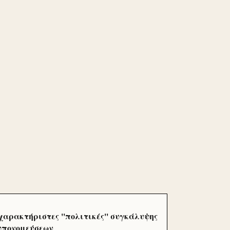
χαρακτήριστες ''πολιτικές'' συγκάλυψης
 υπονομεύσεων