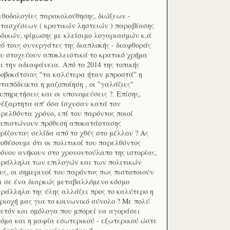
θοδολογίες παρακολούθησης, διώξεων -
τασχέσεων ( κρατικών ληστειών ) παραβίασης
δικών, φίμωσης με κλείσιμο λογαριασμών κ.ά
ό τους συνεργάτες της διαπλοκής - διαφθοράς
υ στοχεύουν αποκλειστικά το κρατικό χρήμα
ι την αδιαφάνεια. Από το 2014 της τοπικής
οβοκάτσιας ''τα καλύτερα ήταν μπροστά'' η
ταπόδεικτα η μαζοποίηση , οι ''γαλάζιες''
υπηρετήσεις και οι υπονομεύσεις ?. Επίσης,
έξαρτητα απ' όσα ίσχυσαν κατά τον
ρελθόντα χρόνο, επί του παρόντος ποιοί
ιαπιστώνουν πρόθεση αποκατάστασης
ρίζοντας σελίδα από το χθές στο μέλλον ? Ας
οθέσουμε ότι οι πολιτικοί του παρελθόντος
όνου ανήκουν στο χρονοντούλαπο της ιστορίας,
ράλληλα των επιλογών και των πολιτικών
υς, οι σημερινοί του παρόντος πως πιστοποιούν
ι σε ένα διαρκώς μεταβαλλόμενο κόσμο
ράλληλα της ύλης αλλάζει προς το καλύτερο η
ριοχή μας για το κοινωνικό σύνολο ? Με πολύ
ετόν και ομόλογα που μπορεί να αγοράσει
όμα και η μαφία εσωτερικού - εξωτερικού ώστε