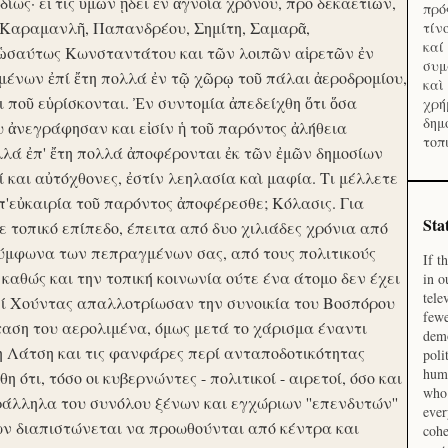
ίως· εἴ τις ὑμῶν ᾔδει ἐν ἀγνοία χρόνου, προ δεκαετιῶν,
πρό
 Καραμανλῆ, Παπανδρέου, Σημίτη, Σαμαρᾶ,
τίν
καί
 ὡσαύτως Κωνσταντάτου και τῶν λοιπῶν αἱρετῶν ἐν
συμ
ένων ἐπί ἔτη πολλά ἐν τῷ χῶρῳ τοῦ πάλαι ἀεροδρομίου,
καὶ
οι ποῦ εὑρίσκονται. Ἐν συντομία ἀπεδείχθη ὅτι ὅσα
χρή
δημ
υ ἀνεγράφησαν και εἰσίν ἡ τοῦ παρόντος ἀλήθεια
τοπ
λλά ἐπ' ἔτη πολλά ἀποφέρονται ἐκ τῶν ἐμῶν δημοσίων
και αὐτόχθονες, ἐστίν λεηλασία καὶ μαφία. Τι μέλλετε
π'εὐκαιρία τοῦ παρόντος ἀποφέρεσθε; Κόλασις. Για
Sta
ε τοπικό επίπεδο, έπειτα από δυο χιλιάδες χρόνια από
σύμφωνα των πεπραγμένων σας, από τους πολιτικούς
If t
 καθώς και την τοπική κοινωνία ούτε ένα άτομο δεν έχει
in o
tele
Επί Χούντας απαλλοτρίωσαν την συνοικία του Βοσπόρου
fewe
ταση του αερολιμένα, όμως μετά το χάρισμα έναντι
demo
η Λάτση και τις φανφάρες περί ανταποδοτικότητας
poli
huma
ότι, τόσο οι κυβερνώντες - πολιτικοί - αιρετοί, όσο και
who 
ράλληλα του συνόλου ξένων και εγχώριων ''επενδυτών''
ever
ν διαπιστώνεται να προωθούνται από κέντρα και
cohe