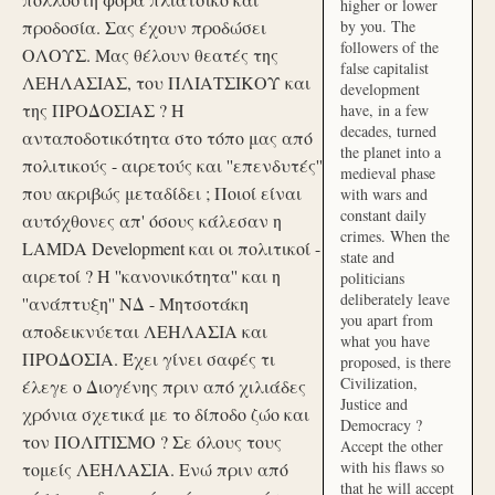
higher or lower
προδοσία. Σας έχουν προδώσει
by you. The
followers of the
ΟΛΟΥΣ. Μας θέλουν θεατές της
false capitalist
ΛΕΗΛΑΣΙΑΣ, του ΠΛΙΑΤΣΙΚΟΥ και
development
της ΠΡΟΔΟΣΙΑΣ ? Η
have, in a few
decades, turned
ανταποδοτικότητα στο τόπο μας από
the planet into a
πολιτικούς - αιρετούς και ''επενδυτές''
medieval phase
που ακριβώς μεταδίδει ; Ποιοί είναι
with wars and
constant daily
αυτόχθονες απ' όσους κάλεσαν η
crimes. When the
LAMDA Development και οι πολιτικοί -
state and
αιρετοί ? Η ''κανονικότητα'' και η
politicians
deliberately leave
''ανάπτυξη'' ΝΔ - Μητσοτάκη
you apart from
αποδεικνύεται ΛΕΗΛΑΣΙΑ και
what you have
ΠΡΟΔΟΣΙΑ. Έχει γίνει σαφές τι
proposed, is there
Civilization,
έλεγε ο Διογένης πριν από χιλιάδες
Justice and
χρόνια σχετικά με το δίποδο ζώο και
Democracy ?
τον ΠΟΛΙΤΙΣΜΟ ? Σε όλους τους
Accept the other
with his flaws so
τομείς ΛΕΗΛΑΣΙΑ. Ενώ πριν από
that he will accept