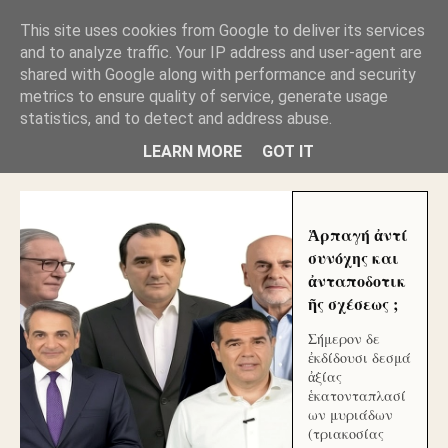
GLYFADAWEB: ΑΝΤΙ ΑΝΤΑΠΟΔΟΣΗΣ ΣΤΟΥΣ
This site uses cookies from Google to deliver its services
ΑΥΤΟΧΘΟΝΕΣ ΜΟΥ ΕΚΛΕΙΣΑΝ ΤΑ ΣΟΣΙΑΛ ΚΑΙ
and to analyze traffic. Your IP address and user-agent are
ΦΙΜΩΣΑΝ ΤΟ SITE. ΟΙ ΧΙΛΙΑΔΕΣ ΜΙΚΡΟΕΠΕΝΔΥΤΕΣ
ΕΠΕΝΔΥΣΑΤΕ ΓΙΑ ΛΕΗΛΑΣΙΑ ΚΑΙ ΕΓΚΛΗΜΑ ?
shared with Google along with performance and security
metrics to ensure quality of service, generate usage
statistics, and to detect and address abuse.
ΓΛΥΦΑΔΑ WEB |ΟΙ ΜΕΓΑΛΟΙ ΚΛΕΠΤΑΙ ΑΠΟ ΤΟ
ΜΙΚΡΟΝ ΑΠΑΓΟΥΣΙ
LEARN MORE
GOT IT
Ἁρπαγή ἀντί
συνόχης και
ἀνταποδοτικ
ῆς σχέσεως ;
Σήμερον δε
ἐκδίδουσι δεσμά
ἀξίας
ἑκατονταπλασί
ων μυριάδων
(τριακοσίας