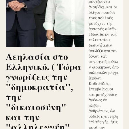
πεντήκοντα
ἀκριβῶς), και οι
ὀλίγοι ποιούσι
τους πολλούς
μετύχειν τῆς
ἁρπαγῆς αὐτῶν.
Ἰδίως δε ἐν τοῖς
τελευταίοις
δυσίν ἔτεσιν
ἀνεδέξαντο τον
Λεηλασία στο
ῥόλον τῶν
συνεργαζομένω
Ελληνικό. ( Τώρα
ν διοικητῶν, ἀπο
γνωρίζεις την
πολιτικῶν μέχρι
ἱερέων.
''δημοκρατία'',
Καθιστῶσι,
ἐπεμβαίνουσι
την
και μετέχουσιν
ἀμέσως ἐν
''δικαιοσύνη''
πλήθει
ἀνθρώπων, ὧν
και την
οὐδείς ἐγεννήθη
ἐπί τῆς γῆς, ἥτις
''αλληλεγγύη''
μετά την