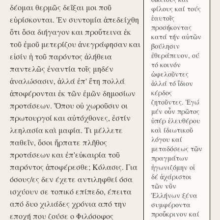
δέομαι θερμῶς δεῖξαι μοι ποῦ
φίλους καί τούς
ἑαυτοῖς
εὑρίσκονται. Ἐν συντομία ἀπεδείχθη
προσήκοντας
ὅτι ὅσα διήγαγον και προὔτεινα ἐκ
κατά τήν αὑτῶν
τοῦ ἐμοῦ μετερίζου ἀνεγράφησαν και
βούλησιν
ἐθεράπευον, ού
εἰσίν ἡ τοῦ παρόντος ἀλήθεια
τό κοινόν
παντελῶς ἐναντία τοῖς μηδέν
ὠφελοῦντες
ἀναλώσασιν, ἀλλά ἐπ' ἔτη πολλά
ἀλλά τό ἴδιον
ἀποφέρονται ἐκ τῶν ἐμῶν δημοσίων
κέρδος
ζητοῦντες. Ἐγώ
προτάσεων. Ὅπου οὐ χωροῦσιν οι
μέν οὖν πρῶτος
πρωτουργοί και αὐτόχθονες, ἐστίν
ὑπέρ ἐλευθέρου
λεηλασία καὶ μαφία. Τι μέλλετε
καὶ ίδιωτικοῦ
λόγου καί
παθεῖν, ὅσοι ἥρπατε πλῆθος
μεταδόσεως τῶν
προτάσεων και ἐπ'εὐκαιρία τοῦ
πραγμάτων
παρόντος ἀποφέρεσθε; Κόλασις. Για
ἠγωνιζόμην οἱ
δέ ἀχάριστοι
όσους/ες δεν έχετε αντιληφθεί όσα
τῶν νῦν
ισχύουν σε τοπικό επίπεδο, έπειτα
Ἑλλήνων ξένα
από δυο χιλιάδες χρόνια από την
συμφέροντα
προὔκρινον καί
εποχή που ζούσε ο Φιλόσοφος