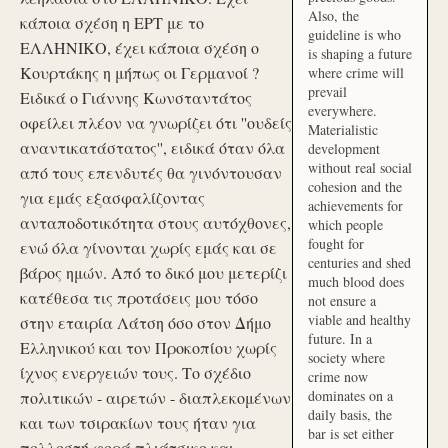
Also, the
κάποια σχέση η ΕΡΤ με το
guideline is who
ΕΛΛΗΝΙΚΟ, έχει κάποια σχέση ο
is shaping a future
Κουρτάκης η μήπως οι Γερμανοί ?
where crime will
prevail
Ειδικά ο Γιάννης Κωνσταντάτος
everywhere.
οφείλει πλέον να γνωρίζει ότι ''ουδείς
Materialistic
αναντικατάστατος'', ειδικά όταν όλα
development
without real social
από τους επενδυτές θα γινόντουσαν
cohesion and the
για εμάς εξασφαλίζοντας
achievements for
ανταποδοτικότητα στους αυτόχθονες,
which people
fought for
ενώ όλα γίνονται χωρίς εμάς και σε
centuries and shed
βάρος ημών. Από το δικό μου μετερίζι
much blood does
κατέθεσα τις προτάσεις μου τόσο
not ensure a
viable and healthy
στην εταιρία Λάτση όσο στον Δήμο
future. In a
Ελληνικού και τον Προκοπίου χωρίς
society where
ίχνος ενεργειών τους. Το σχέδιο
crime now
dominates on a
πολιτικών - αιρετών - διαπλεκομένων
daily basis, the
και των τσιρακίων τους ήταν για
bar is set either
πολλοστή φορά πλιάτσικο και