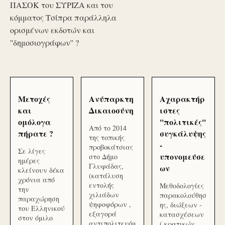
ΠΑΣΟΚ του ΣΥΡΙΖΑ και του
κόμματος Τσίπρα παράλληλα
ορισμένων εκδοτών και
''δημοσιογράφων'' ?
Μετοχές
Ανύπαρκτη
Αχαρακτήρ
και
Δικαιοσύνη
ιστες
ομόλογα
''πολιτικές''
Από το 2014
πήρατε ?
συγκάλυψης
της τοπικής
-
προβοκάτσιας
Σε λίγες
υπονομεύσε
στο Δήμο
ημέρες
Γλυφάδας,
ων
κλείνουν δέκα
(κατάλυση
χρόνια από
εντολής
Μεθοδολογίες
την
χιλιάδων
παρακολούθησ
παραχώρηση
ψηφοφόρων ,
ης, διώξεων -
του Ελληνικού
εξαγορά
κατασχέσεων
στον όμιλο
αντιπολιτευόμ
( κρατικών