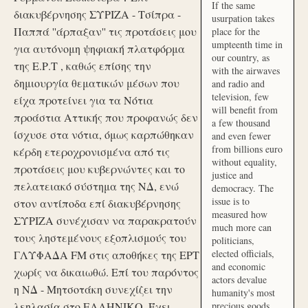
If the same
διακυβέρνησης ΣΥΡΙΖΑ - Τσίπρα -
usurpation takes
Παππά ''άρπαξαν'' τις προτάσεις μου
place for the
umpteenth time in
για αυτόνομη ψηφιακή πλατφόρμα
our country, as
της Ε.Ρ.Τ , καθώς επίσης την
with the airwaves
δημιουργία θεματικών μέσων που
and radio and
television, few
είχα προτείνει για τα Νότια
will benefit from
προάστια Αττικής που προφανώς δεν
a few thousand
ίσχυσε στα νότια, όμως καρπώθηκαν
and even fewer
from billions euro
κέρδη ετεροχρονισμένα από τις
without equality,
προτάσεις μου κυβερνώντες και το
justice and
πελατειακό σύστημα της ΝΔ, ενώ
democracy. The
issue is to
στον αντίποδα επί διακυβέρνησης
measured how
ΣΥΡΙΖΑ συνέχισαν να παρακρατούν
much more can
τους ληστεμένους εξοπλισμούς του
politicians,
elected officials,
ΓΛΥΦΑΔΑ FM στις αποθήκες της ΕΡΤ
and economic
χωρίς να δικαιωθώ. Επί του παρόντος
actors devalue
η ΝΔ - Μητσοτάκη συνεχίζει την
humanity's most
λεηλασία στο ΕΛΛΗΝΙΚΟ. Έχει
precious goods.