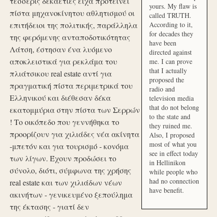
τέσσερις δεκαετίες είχα προτείνει
yours. My flaw is
πίστα μηχανοκίνητου αθλητισμού οι
called TRUTH.
επιτήδειοι της πολιτικής, παράλληλα
According to it,
for decades they
της φερόμενης ανταποδοτικότητας
have been
Λάτση, έστησαν ένα λυόμενο
directed against
αποκλειστικά για ρεκλάμα του
me. I can prove
that I actually
πλιάτσικου real estate αντί για
proposed the
πραγματική πίστα περιμετρικά του
radio and
Ελληνικού και διέθεσαν δέκα
television media
that do not belong
εκατομμύρια στην πίστα των Σερρών
to the state and
! Το οικόπεδο που γεννήθηκα το
they ruined me.
προορίζουν για χιλιάδες νέα ακίνητα
Also, I proposed
most of what you
-μπετόν και για τουρισμό - κονόμα
see in effect today
των λίγων. Έχουν προδώσει το
in Hellinikon
σύνολο, διότι, σύμφωνα της χρήσης
while people who
had no connection
real estate και των χιλιάδων νέων
have benefit.
ακινήτων - γενικευμένο ξεπούλημα
της έκτασης - γιατί δεν