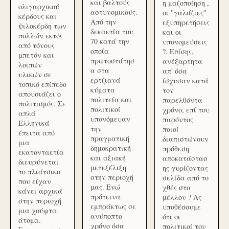
και βαλτούς
η μαζοποίηση ,
ολιγαρχικού
αστυνομικούς.
οι ''γαλάζιες''
κέρδους και
Από την
εξυπηρετήσεις
ψιλοκέρδη των
δεκαετία του
και οι
πολλών εκτός
70 κατά την
υπονομεύσεις
από τόνους
οποία
?. Επίσης,
μπετόν και
πρωτοστάτησ
ανέξαρτητα
λοιπών
α στα
απ' όσα
υλικών σε
ερτζιανά
ίσχυσαν κατά
τοπικό επίπεδο
κύματα
τον
απουσιάζει ο
πολιτεία και
παρελθόντα
πολιτισμός. Σε
πολιτικοί
χρόνο, επί του
απλά
υπονόμευαν
παρόντος
Ελληνικά
την
ποιοί
έπειτα από
πραγματική
διαπιστώνουν
μια
δημοκρατική
πρόθεση
εκατονταετία
και αξιακή
αποκατάστασ
διευρύνεται
μετεξέλιξη
ης γυρίζοντας
το πλιάτσικο
στην περιοχή
σελίδα από το
που είχαν
μας. Ενώ
χθές στο
κάνει αρχικά
πρότεινα
μέλλον ? Ας
στην περιοχή
εμπράκτως σε
υποθέσουμε
μια χούφτα
ανύποπτο
ότι οι
άτομα.
χρόνο όσα
πολιτικοί του