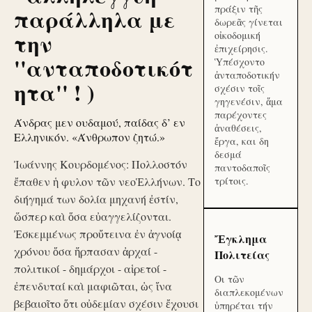
πράξιν τῆς
παράλληλα με
δωρεᾶς γίνεται
την
οἰκοδομική
ἐπιχείρησις.
''ανταποδοτικότ
Ὑπέσχοντο
ἀνταποδοτικήν
ητα'' ! )
σχέσιν τοῖς
γηγενέσιν, ἅμα
παρέχοντες
Άνδρας μεν ουδαμού, παίδας δ’ εν
ἀναθέσεις,
Ελληνικόν. «Άνθρωπον ζητώ.»
ἔργα, και δη
δεσμά
Ἰωάννης Κουρδομένος: Πολλοστόν
παντοδαποῖς
ἔπαθεν ἡ φυλον τῶν νεοἙλλήνων. Το
τρίτοις.
διήγημά των δολία μηχανή ἐστίν,
ὥσπερ καὶ ὅσα εὐαγγελίζονται.
Ἐσκεμμένως προὔτεινα ἐν ἀγνοίᾳ
Ἔγκλημα
χρόνου ὅσα ἥρπασαν ἀρχαί -
Πολιτείας
πολιτικοί - δημάρχοι - αἱρετοί -
Οι τῶν
ἐπενδυταί καὶ μαφιῶται, ὡς ἵνα
διαπλεκομένων
βεβαιοῖτο ὅτι οὐδεμίαν σχέσιν ἔχουσι
ὑπηρέται τήν