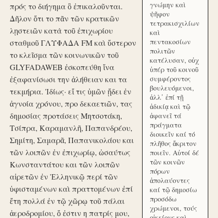
γνώμην καὶ
πρός το διήγημα ὃ ἐπικαλοῦνται.
ψῆφον
Δῆλον ὅτι το πᾶν τῶν κρατικῶν
τετρακισχιλίων
λῃστειῶν κατὰ τοῦ ἐπιχωρίου
καὶ
πεντακοσίων
σταθμοῦ ΓΛΥΦΑΔΑ FM καὶ ὕστερον
πολιτῶν
το κλεῖσμα τῶν κοινωνικῶν τοῦ
κατέλυσαν, οὐχ
GLYFADAWEB ἐσκοπεύθη ἵνα
ὑπέρ τοῦ κοινοῦ
ἐξαφανίσωσι την ἀλήθειαν και τα
συμφέροντος
βουλευόμενοι,
τεκμήρια. Ἰδίως· εἴ τις ὑμῶν ᾔδει ἐν
ἀλλ᾽ ἐπί τῇ
ἀγνοία χρόνου, προ δεκαετιῶν, τας
ἀδικίᾳ καὶ τῷ
δημοσίας προτάσεις Μητσοτάκη,
ἀφανεῖ τά
πράγματα
Τσίπρα, Καραμανλῆ, Παπανδρέου,
διοικεῖν καί τό
Σημίτη, Σαμαρᾶ, Παπανικολάου και
πλῆθος ἄκριτον
τῶν λοιπῶν ἐν ἐπιχωρίῳ, ὡσαύτως
ποιεῖν. Αὐτοί δέ
τῶν κοινῶν
Κωνσταντάτου και τῶν λοιπῶν
πόρων
αἱρετῶν ἐν Ἑλληνικῷ περί τῶν
ἀπολαύοντες
ὑφισταμένων καὶ πραττομένων ἐπί
καί τῷ δημοσίω
προσόδω
ἔτη πολλά ἐν τῷ χῶρῳ τοῦ πάλαι
χρώμενοι, τούς
ἀεροδρομίου, ὅ ἐστιν η πατρίς μου,
οἰκείους καὶ