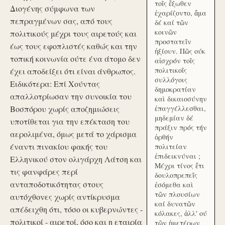
τοῖς ἔξωθεν
Διογένης σύμφωνα των
ἐχαρίζοντο, ἅμα
πεπραγμένων σας, από τους
δέ καί τῶν
κοινῶν
πολιτικούς μέχρι τους αιρετούς και
προστατεῖν
έως τους εφοπλιστές καθώς και την
ἠξίουν. Πῶς ούκ
τοπική κοινωνία ούτε ένα άτομο δεν
αἰσχρόν τοῖς
πολιτικοῖς
έχει αποδείξει ότι είναι άνθρωπος.
συλλόγοις
Ειδικότερα: Επί Χούντας
δημοκρατίαν
απαλλοτρίωσαν την συνοικία του
καὶ δικαιοσύνην
Βοσπόρου χωρίς αποζημιώσεις
ἐπαγγέλλεσθαι,
μηδεμίαν δέ
υποτίθεται για την επέκταση του
πράξιν πρός τήν
αερολιμένα, όμως μετά το χάρισμα
ὀρθήν
έναντι πινακίου φακής του
πολιτείαν
ἐπιδεικνύναι ;
Ελληνικού στον ολιγάρχη Λάτση και
Μέχρι τίνος ἔτι
τις φανφάρες περί
δουλοπρεπεῖς
ανταποδοτικότητας στους
ἐσόμεθα καὶ
τῶν πλουσίων
αυτόχθονες χωρίς αντίκρυσμα
καί δυνατῶν
απέδειχθη ότι, τόσο οι κυβερνώντες -
κόλακες, ἀλλ' ού
πολιτικοί - αιρετοί, όσο και η εταιρία
τῶν ἡμετέρων