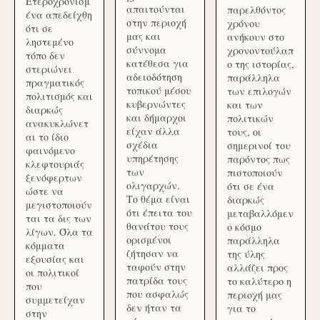
Ετεροχρονισμ
απαιτούνται
παρελθόντος
ένα απεδείχθη
στην περιοχή
χρόνου
ότι σε
μας και
ανήκουν στο
ληστεμένο
σύννομα
χρονοντούλαπ
τόπο δεν
κατέθεσα για
ο της ιστορίας,
στεριώνει
αδειοδότηση
παράλληλα
πραγματικός
τοπικού μέσου
των επιλογών
πολιτισμός και
κυβερνώντες
και των
διαρκώς
και δήμαρχοι
πολιτικών
ανακυκλώνετ
είχαν άλλα
τους, οι
αι το ίδιο
σχέδια
σημερινοί του
φαινόμενο
υπηρέτησης
παρόντος πως
κλεφτουριάς
των
πιστοποιούν
ξενόφερτων
ολιγαρχών.
ότι σε ένα
ώστε να
Το θέμα είναι
διαρκώς
μεγιστοποιούν
ότι έπειτα του
μεταβαλλόμεν
ται τα δις των
θανάτου τους
ο κόσμο
λίγων. Όλα τα
ορισμένοι
παράλληλα
κόμματα
ζήτησαν να
της ύλης
εξουσίας και
ταφούν στην
αλλάζει προς
οι πολιτικοί
πατρίδα τους
το καλύτερο η
που
που ασφαλώς
περιοχή μας
συμμετείχαν
δεν ήταν τα
για το
στην