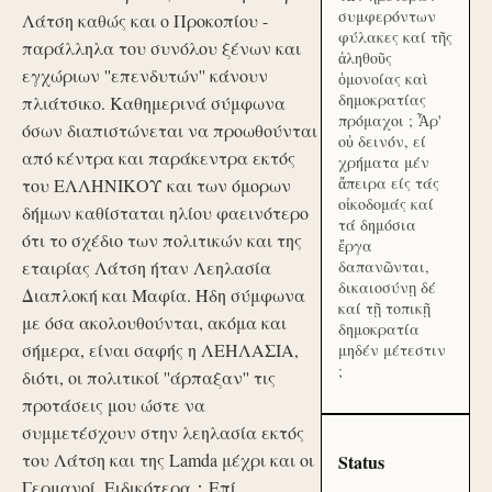
συμφερόντων
Λάτση καθώς και ο Προκοπίου -
φύλακες καί τῆς
παράλληλα του συνόλου ξένων και
ἀληθοῦς
εγχώριων ''επενδυτών'' κάνουν
ὁμονοίας καὶ
δημοκρατίας
πλιάτσικο. Καθημερινά σύμφωνα
πρόμαχοι ; Ἆρ'
όσων διαπιστώνεται να προωθούνται
οὐ δεινόν, εί
από κέντρα και παράκεντρα εκτός
χρήματα μέν
ἄπειρα είς τάς
του ΕΛΛΗΝΙΚΟΥ και των όμορων
οἰκοδομάς καί
δήμων καθίσταται ηλίου φαεινότερο
τά δημόσια
ότι το σχέδιο των πολιτικών και της
ἔργα
εταιρίας Λάτση ήταν Λεηλασία
δαπανῶνται,
δικαιοσύνῃ δέ
Διαπλοκή και Μαφία. Ήδη σύμφωνα
καί τῇ τοπικῇ
με όσα ακολουθούνται, ακόμα και
δημοκρατία
σήμερα, είναι σαφής η ΛΕΗΛΑΣΙΑ,
μηδέν μέτεστιν
;
διότι, οι πολιτικοί ''άρπαξαν'' τις
προτάσεις μου ώστε να
συμμετέσχουν στην λεηλασία εκτός
του Λάτση και της Lamda μέχρι και οι
Status
Γερμανοί. Ειδικότερα：Επί