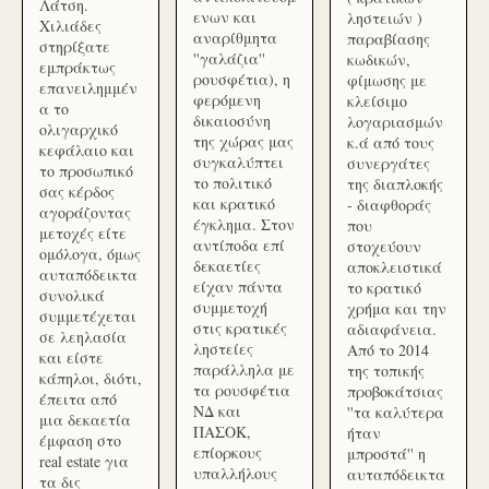
Λάτση.
ενων και
ληστειών )
Χιλιάδες
αναρίθμητα
παραβίασης
στηρίξατε
''γαλάζια''
κωδικών,
εμπράκτως
ρουσφέτια), η
φίμωσης με
επανειλημμέν
φερόμενη
κλείσιμο
α το
δικαιοσύνη
λογαριασμών
ολιγαρχικό
της χώρας μας
κ.ά από τους
κεφάλαιο και
συγκαλύπτει
συνεργάτες
το προσωπικό
το πολιτικό
της διαπλοκής
σας κέρδος
και κρατικό
- διαφθοράς
αγοράζοντας
έγκλημα. Στον
που
μετοχές είτε
αντίποδα επί
στοχεύουν
ομόλογα, όμως
δεκαετίες
αποκλειστικά
αυταπόδεικτα
είχαν πάντα
το κρατικό
συνολικά
συμμετοχή
χρήμα και την
συμμετέχεται
στις κρατικές
αδιαφάνεια.
σε λεηλασία
ληστείες
Από το 2014
και είστε
παράλληλα με
της τοπικής
κάπηλοι, διότι,
τα ρουσφέτια
προβοκάτσιας
έπειτα από
ΝΔ και
''τα καλύτερα
μια δεκαετία
ΠΑΣΟΚ,
ήταν
έμφαση στο
επίορκους
μπροστά'' η
real estate για
υπαλλήλους
αυταπόδεικτα
τα δις