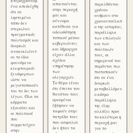
Ετεροχρονισμ
απαιτούνται
παρελθόντος
ένα απεδείχθη
στην περιοχή
χρόνου
ότι σε
μας και
ανήκουν στο
ληστεμένο
σύννομα
χρονοντούλαπ
τόπο δεν
κατέθεσα για
ο της ιστορίας,
στεριώνει
αδειοδότηση
παράλληλα
πραγματικός
τοπικού μέσου
των επιλογών
πολιτισμός και
κυβερνώντες
και των
διαρκώς
και δήμαρχοι
πολιτικών
ανακυκλώνετ
είχαν άλλα
τους, οι
αι το ίδιο
σχέδια
σημερινοί του
φαινόμενο
υπηρέτησης
παρόντος πως
κλεφτουριάς
των
πιστοποιούν
ξενόφερτων
ολιγαρχών.
ότι σε ένα
ώστε να
Το θέμα είναι
διαρκώς
μεγιστοποιούν
ότι έπειτα του
μεταβαλλόμεν
ται τα δις των
θανάτου τους
ο κόσμο
λίγων. Όλα τα
ορισμένοι
παράλληλα
κόμματα
ζήτησαν να
της ύλης
εξουσίας και
ταφούν στην
αλλάζει προς
οι πολιτικοί
πατρίδα τους
το καλύτερο η
που
που ασφαλώς
περιοχή μας
συμμετείχαν
δεν ήταν τα
για το
στην