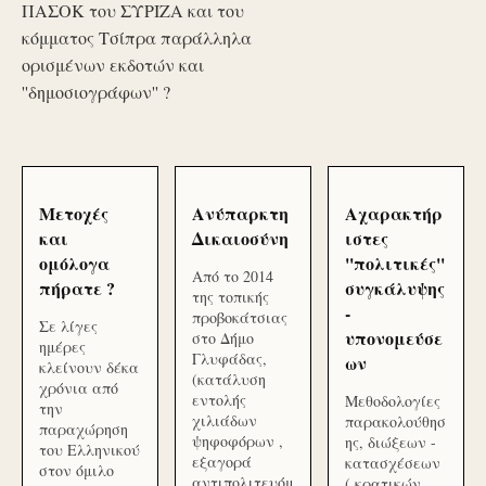
ΠΑΣΟΚ του ΣΥΡΙΖΑ και του
κόμματος Τσίπρα παράλληλα
ορισμένων εκδοτών και
''δημοσιογράφων'' ?
Μετοχές
Ανύπαρκτη
Αχαρακτήρ
και
Δικαιοσύνη
ιστες
ομόλογα
''πολιτικές''
Από το 2014
πήρατε ?
συγκάλυψης
της τοπικής
-
προβοκάτσιας
Σε λίγες
υπονομεύσε
στο Δήμο
ημέρες
Γλυφάδας,
ων
κλείνουν δέκα
(κατάλυση
χρόνια από
εντολής
Μεθοδολογίες
την
χιλιάδων
παρακολούθησ
παραχώρηση
ψηφοφόρων ,
ης, διώξεων -
του Ελληνικού
εξαγορά
κατασχέσεων
στον όμιλο
αντιπολιτευόμ
( κρατικών