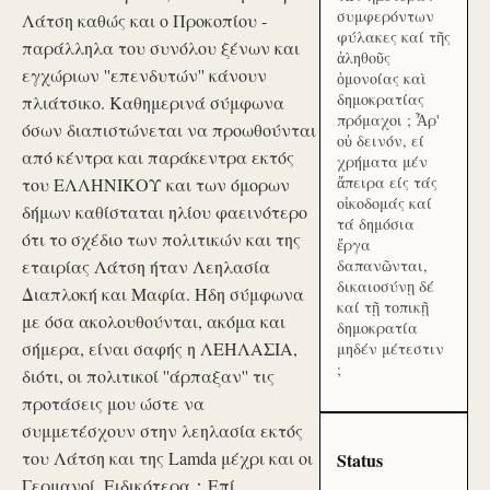
συμφερόντων
Λάτση καθώς και ο Προκοπίου -
φύλακες καί τῆς
παράλληλα του συνόλου ξένων και
ἀληθοῦς
εγχώριων ''επενδυτών'' κάνουν
ὁμονοίας καὶ
δημοκρατίας
πλιάτσικο. Καθημερινά σύμφωνα
πρόμαχοι ; Ἆρ'
όσων διαπιστώνεται να προωθούνται
οὐ δεινόν, εί
από κέντρα και παράκεντρα εκτός
χρήματα μέν
ἄπειρα είς τάς
του ΕΛΛΗΝΙΚΟΥ και των όμορων
οἰκοδομάς καί
δήμων καθίσταται ηλίου φαεινότερο
τά δημόσια
ότι το σχέδιο των πολιτικών και της
ἔργα
εταιρίας Λάτση ήταν Λεηλασία
δαπανῶνται,
δικαιοσύνῃ δέ
Διαπλοκή και Μαφία. Ήδη σύμφωνα
καί τῇ τοπικῇ
με όσα ακολουθούνται, ακόμα και
δημοκρατία
σήμερα, είναι σαφής η ΛΕΗΛΑΣΙΑ,
μηδέν μέτεστιν
;
διότι, οι πολιτικοί ''άρπαξαν'' τις
προτάσεις μου ώστε να
συμμετέσχουν στην λεηλασία εκτός
του Λάτση και της Lamda μέχρι και οι
Status
Γερμανοί. Ειδικότερα：Επί