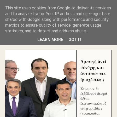
GLYFADAWEB: ΑΝΤΙ ΑΝΤΑΠΟΔΟΣΗΣ ΣΤΟΥΣ
This site uses cookies from Google to deliver its services
ΑΥΤΟΧΘΟΝΕΣ ΜΟΥ ΕΚΛΕΙΣΑΝ ΤΑ ΣΟΣΙΑΛ ΚΑΙ
and to analyze traffic. Your IP address and user-agent are
ΦΙΜΩΣΑΝ ΤΟ SITE. ΟΙ ΧΙΛΙΑΔΕΣ ΜΙΚΡΟΕΠΕΝΔΥΤΕΣ
ΕΠΕΝΔΥΣΑΤΕ ΓΙΑ ΛΕΗΛΑΣΙΑ ΚΑΙ ΕΓΚΛΗΜΑ ?
shared with Google along with performance and security
metrics to ensure quality of service, generate usage
statistics, and to detect and address abuse.
ΓΛΥΦΑΔΑ WEB |ΟΙ ΜΕΓΑΛΟΙ ΚΛΕΠΤΑΙ ΑΠΟ ΤΟ
ΜΙΚΡΟΝ ΑΠΑΓΟΥΣΙ
LEARN MORE
GOT IT
Ἁρπαγή ἀντί
συνόχης και
ἀνταποδοτικ
ῆς σχέσεως ;
Σήμερον δε
ἐκδίδουσι δεσμά
ἀξίας
ἑκατονταπλασί
ων μυριάδων
(τριακοσίας