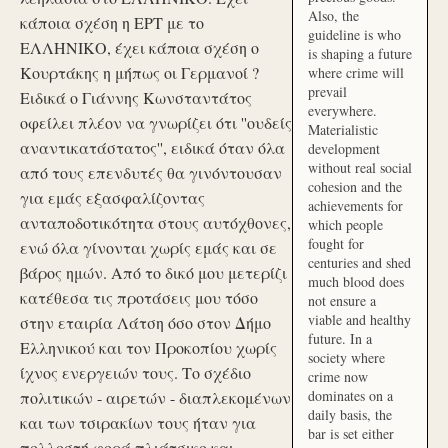
Also, the
κάποια σχέση η ΕΡΤ με το
guideline is who
ΕΛΛΗΝΙΚΟ, έχει κάποια σχέση ο
is shaping a future
Κουρτάκης η μήπως οι Γερμανοί ?
where crime will
prevail
Ειδικά ο Γιάννης Κωνσταντάτος
everywhere.
οφείλει πλέον να γνωρίζει ότι ''ουδείς
Materialistic
αναντικατάστατος'', ειδικά όταν όλα
development
without real social
από τους επενδυτές θα γινόντουσαν
cohesion and the
για εμάς εξασφαλίζοντας
achievements for
ανταποδοτικότητα στους αυτόχθονες,
which people
fought for
ενώ όλα γίνονται χωρίς εμάς και σε
centuries and shed
βάρος ημών. Από το δικό μου μετερίζι
much blood does
κατέθεσα τις προτάσεις μου τόσο
not ensure a
viable and healthy
στην εταιρία Λάτση όσο στον Δήμο
future. In a
Ελληνικού και τον Προκοπίου χωρίς
society where
ίχνος ενεργειών τους. Το σχέδιο
crime now
dominates on a
πολιτικών - αιρετών - διαπλεκομένων
daily basis, the
και των τσιρακίων τους ήταν για
bar is set either
πολλοστή φορά πλιάτσικο και