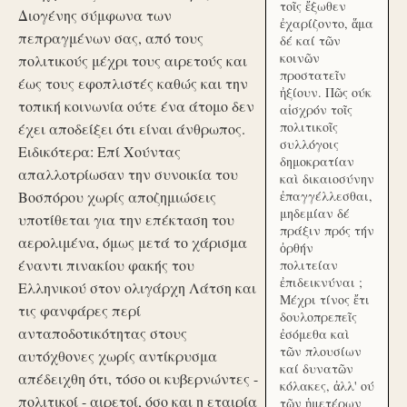
τοῖς ἔξωθεν
Διογένης σύμφωνα των
ἐχαρίζοντο, ἅμα
πεπραγμένων σας, από τους
δέ καί τῶν
κοινῶν
πολιτικούς μέχρι τους αιρετούς και
προστατεῖν
έως τους εφοπλιστές καθώς και την
ἠξίουν. Πῶς ούκ
τοπική κοινωνία ούτε ένα άτομο δεν
αἰσχρόν τοῖς
πολιτικοῖς
έχει αποδείξει ότι είναι άνθρωπος.
συλλόγοις
Ειδικότερα: Επί Χούντας
δημοκρατίαν
απαλλοτρίωσαν την συνοικία του
καὶ δικαιοσύνην
Βοσπόρου χωρίς αποζημιώσεις
ἐπαγγέλλεσθαι,
μηδεμίαν δέ
υποτίθεται για την επέκταση του
πράξιν πρός τήν
αερολιμένα, όμως μετά το χάρισμα
ὀρθήν
έναντι πινακίου φακής του
πολιτείαν
ἐπιδεικνύναι ;
Ελληνικού στον ολιγάρχη Λάτση και
Μέχρι τίνος ἔτι
τις φανφάρες περί
δουλοπρεπεῖς
ανταποδοτικότητας στους
ἐσόμεθα καὶ
τῶν πλουσίων
αυτόχθονες χωρίς αντίκρυσμα
καί δυνατῶν
απέδειχθη ότι, τόσο οι κυβερνώντες -
κόλακες, ἀλλ' ού
πολιτικοί - αιρετοί, όσο και η εταιρία
τῶν ἡμετέρων