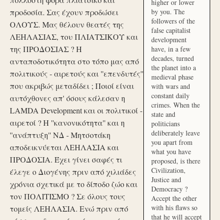
higher or lower
προδοσία. Σας έχουν προδώσει
by you. The
followers of the
ΟΛΟΥΣ. Μας θέλουν θεατές της
false capitalist
ΛΕΗΛΑΣΙΑΣ, του ΠΛΙΑΤΣΙΚΟΥ και
development
της ΠΡΟΔΟΣΙΑΣ ? Η
have, in a few
decades, turned
ανταποδοτικότητα στο τόπο μας από
the planet into a
πολιτικούς - αιρετούς και ''επενδυτές''
medieval phase
που ακριβώς μεταδίδει ; Ποιοί είναι
with wars and
constant daily
αυτόχθονες απ' όσους κάλεσαν η
crimes. When the
LAMDA Development και οι πολιτικοί -
state and
αιρετοί ? Η ''κανονικότητα'' και η
politicians
deliberately leave
''ανάπτυξη'' ΝΔ - Μητσοτάκη
you apart from
αποδεικνύεται ΛΕΗΛΑΣΙΑ και
what you have
ΠΡΟΔΟΣΙΑ. Έχει γίνει σαφές τι
proposed, is there
Civilization,
έλεγε ο Διογένης πριν από χιλιάδες
Justice and
χρόνια σχετικά με το δίποδο ζώο και
Democracy ?
τον ΠΟΛΙΤΙΣΜΟ ? Σε όλους τους
Accept the other
with his flaws so
τομείς ΛΕΗΛΑΣΙΑ. Ενώ πριν από
that he will accept