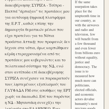
If the same
διακυβέρνησης ΣΥΡΙΖΑ - Τσίπρα -
usurpation takes
Παππά ''άρπαξαν'' τις προτάσεις μου
place for the
umpteenth time in
για αυτόνομη ψηφιακή πλατφόρμα
our country, as
της Ε.Ρ.Τ , καθώς επίσης την
with the airwaves
δημιουργία θεματικών μέσων που
and radio and
television, few
είχα προτείνει για τα Νότια
will benefit from
προάστια Αττικής που προφανώς δεν
a few thousand
ίσχυσε στα νότια, όμως καρπώθηκαν
and even fewer
from billions euro
κέρδη ετεροχρονισμένα από τις
without equality,
προτάσεις μου κυβερνώντες και το
justice and
πελατειακό σύστημα της ΝΔ, ενώ
democracy. The
issue is to
στον αντίποδα επί διακυβέρνησης
measured how
ΣΥΡΙΖΑ συνέχισαν να παρακρατούν
much more can
τους ληστεμένους εξοπλισμούς του
politicians,
elected officials,
ΓΛΥΦΑΔΑ FM στις αποθήκες της ΕΡΤ
and economic
χωρίς να δικαιωθώ. Επί του παρόντος
actors devalue
η ΝΔ - Μητσοτάκη συνεχίζει την
humanity's most
λεηλασία στο ΕΛΛΗΝΙΚΟ. Έχει
precious goods.