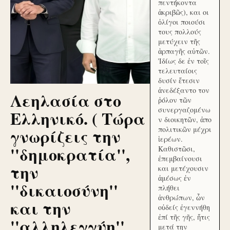
πεντήκοντα
ἀκριβῶς), και οι
ὀλίγοι ποιούσι
τους πολλούς
μετύχειν τῆς
ἁρπαγῆς αὐτῶν.
Ἰδίως δε ἐν τοῖς
τελευταίοις
δυσίν ἔτεσιν
ἀνεδέξαντο τον
Λεηλασία στο
ῥόλον τῶν
συνεργαζομένω
Ελληνικό. ( Τώρα
ν διοικητῶν, ἀπο
γνωρίζεις την
πολιτικῶν μέχρι
ἱερέων.
''δημοκρατία'',
Καθιστῶσι,
ἐπεμβαίνουσι
την
και μετέχουσιν
ἀμέσως ἐν
''δικαιοσύνη''
πλήθει
ἀνθρώπων, ὧν
και την
οὐδείς ἐγεννήθη
ἐπί τῆς γῆς, ἥτις
''αλληλεγγύη''
μετά την