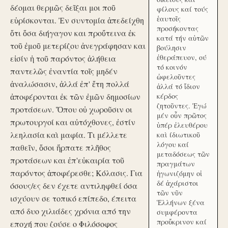
δέομαι θερμῶς δεῖξαι μοι ποῦ
φίλους καί τούς
ἑαυτοῖς
εὑρίσκονται. Ἐν συντομία ἀπεδείχθη
προσήκοντας
ὅτι ὅσα διήγαγον και προὔτεινα ἐκ
κατά τήν αὑτῶν
τοῦ ἐμοῦ μετερίζου ἀνεγράφησαν και
βούλησιν
ἐθεράπευον, ού
εἰσίν ἡ τοῦ παρόντος ἀλήθεια
τό κοινόν
παντελῶς ἐναντία τοῖς μηδέν
ὠφελοῦντες
ἀναλώσασιν, ἀλλά ἐπ' ἔτη πολλά
ἀλλά τό ἴδιον
ἀποφέρονται ἐκ τῶν ἐμῶν δημοσίων
κέρδος
ζητοῦντες. Ἐγώ
προτάσεων. Ὅπου οὐ χωροῦσιν οι
μέν οὖν πρῶτος
πρωτουργοί και αὐτόχθονες, ἐστίν
ὑπέρ ἐλευθέρου
λεηλασία καὶ μαφία. Τι μέλλετε
καὶ ίδιωτικοῦ
λόγου καί
παθεῖν, ὅσοι ἥρπατε πλῆθος
μεταδόσεως τῶν
προτάσεων και ἐπ'εὐκαιρία τοῦ
πραγμάτων
παρόντος ἀποφέρεσθε; Κόλασις. Για
ἠγωνιζόμην οἱ
δέ ἀχάριστοι
όσους/ες δεν έχετε αντιληφθεί όσα
τῶν νῦν
ισχύουν σε τοπικό επίπεδο, έπειτα
Ἑλλήνων ξένα
από δυο χιλιάδες χρόνια από την
συμφέροντα
προὔκρινον καί
εποχή που ζούσε ο Φιλόσοφος