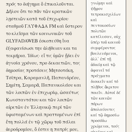
γνώμην καὶ
πρός το διήγημα ὃ ἐπικαλοῦνται.
ψῆφον
Δῆλον ὅτι το πᾶν τῶν κρατικῶν
τετρακισχιλίων
λῃστειῶν κατὰ τοῦ ἐπιχωρίου
καὶ
πεντακοσίων
σταθμοῦ ΓΛΥΦΑΔΑ FM καὶ ὕστερον
πολιτῶν
το κλεῖσμα τῶν κοινωνικῶν τοῦ
κατέλυσαν, οὐχ
GLYFADAWEB ἐσκοπεύθη ἵνα
ὑπέρ τοῦ κοινοῦ
ἐξαφανίσωσι την ἀλήθειαν και τα
συμφέροντος
βουλευόμενοι,
τεκμήρια. Ἰδίως· εἴ τις ὑμῶν ᾔδει ἐν
ἀλλ᾽ ἐπί τῇ
ἀγνοία χρόνου, προ δεκαετιῶν, τας
ἀδικίᾳ καὶ τῷ
δημοσίας προτάσεις Μητσοτάκη,
ἀφανεῖ τά
πράγματα
Τσίπρα, Καραμανλῆ, Παπανδρέου,
διοικεῖν καί τό
Σημίτη, Σαμαρᾶ, Παπανικολάου και
πλῆθος ἄκριτον
τῶν λοιπῶν ἐν ἐπιχωρίῳ, ὡσαύτως
ποιεῖν. Αὐτοί δέ
τῶν κοινῶν
Κωνσταντάτου και τῶν λοιπῶν
πόρων
αἱρετῶν ἐν Ἑλληνικῷ περί τῶν
ἀπολαύοντες
ὑφισταμένων καὶ πραττομένων ἐπί
καί τῷ δημοσίω
προσόδω
ἔτη πολλά ἐν τῷ χῶρῳ τοῦ πάλαι
χρώμενοι, τούς
ἀεροδρομίου, ὅ ἐστιν η πατρίς μου,
οἰκείους καὶ