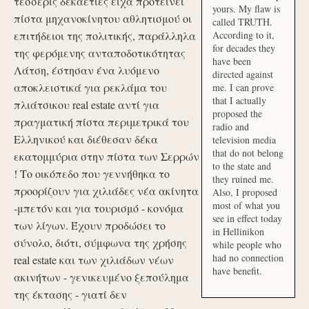
τέσσερις δεκαετίες είχα προτείνει
yours. My flaw is
πίστα μηχανοκίνητου αθλητισμού οι
called TRUTH.
επιτήδειοι της πολιτικής, παράλληλα
According to it,
for decades they
της φερόμενης ανταποδοτικότητας
have been
Λάτση, έστησαν ένα λυόμενο
directed against
αποκλειστικά για ρεκλάμα του
me. I can prove
that I actually
πλιάτσικου real estate αντί για
proposed the
πραγματική πίστα περιμετρικά του
radio and
Ελληνικού και διέθεσαν δέκα
television media
that do not belong
εκατομμύρια στην πίστα των Σερρών
to the state and
! Το οικόπεδο που γεννήθηκα το
they ruined me.
προορίζουν για χιλιάδες νέα ακίνητα
Also, I proposed
most of what you
-μπετόν και για τουρισμό - κονόμα
see in effect today
των λίγων. Έχουν προδώσει το
in Hellinikon
σύνολο, διότι, σύμφωνα της χρήσης
while people who
had no connection
real estate και των χιλιάδων νέων
have benefit.
ακινήτων - γενικευμένο ξεπούλημα
της έκτασης - γιατί δεν