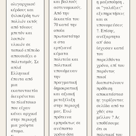
και βαλτούς
η μαζοποίηση ,
ολιγαρχικού
αστυνομικούς.
οι ''γαλάζιες''
κέρδους και
Από την
εξυπηρετήσεις
ψιλοκέρδη των
δεκαετία του
και οι
πολλών εκτός
70 κατά την
υπονομεύσεις
από τόνους
οποία
?. Επίσης,
μπετόν και
πρωτοστάτησ
ανέξαρτητα
λοιπών
α στα
απ' όσα
υλικών σε
ερτζιανά
ίσχυσαν κατά
τοπικό επίπεδο
κύματα
τον
απουσιάζει ο
πολιτεία και
παρελθόντα
πολιτισμός. Σε
πολιτικοί
χρόνο, επί του
απλά
υπονόμευαν
παρόντος
Ελληνικά
την
ποιοί
έπειτα από
πραγματική
διαπιστώνουν
μια
δημοκρατική
πρόθεση
εκατονταετία
και αξιακή
αποκατάστασ
διευρύνεται
μετεξέλιξη
ης γυρίζοντας
το πλιάτσικο
στην περιοχή
σελίδα από το
που είχαν
μας. Ενώ
χθές στο
κάνει αρχικά
πρότεινα
μέλλον ? Ας
στην περιοχή
εμπράκτως σε
υποθέσουμε
μια χούφτα
ανύποπτο
ότι οι
άτομα.
χρόνο όσα
πολιτικοί του