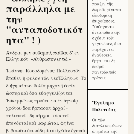
πράξιν τῆς
παράλληλα με
δωρεᾶς γίνεται
την
οἰκοδομική
ἐπιχείρησις.
''ανταποδοτικότ
Ὑπέσχοντο
ἀνταποδοτικήν
ητα'' ! )
σχέσιν τοῖς
γηγενέσιν, ἅμα
παρέχοντες
Άνδρας μεν ουδαμού, παίδας δ’ εν
ἀναθέσεις,
Ελληνικόν. «Άνθρωπον ζητώ.»
ἔργα, και δη
δεσμά
Ἰωάννης Κουρδομένος: Πολλοστόν
παντοδαποῖς
ἔπαθεν ἡ φυλον τῶν νεοἙλλήνων. Το
τρίτοις.
διήγημά των δολία μηχανή ἐστίν,
ὥσπερ καὶ ὅσα εὐαγγελίζονται.
Ἐσκεμμένως προὔτεινα ἐν ἀγνοίᾳ
Ἔγκλημα
χρόνου ὅσα ἥρπασαν ἀρχαί -
Πολιτείας
πολιτικοί - δημάρχοι - αἱρετοί -
Οι τῶν
ἐπενδυταί καὶ μαφιῶται, ὡς ἵνα
διαπλεκομένων
βεβαιοῖτο ὅτι οὐδεμίαν σχέσιν ἔχουσι
ὑπηρέται τήν