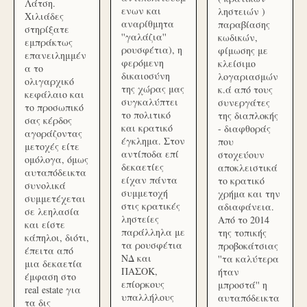
Λάτση.
ενων και
ληστειών )
Χιλιάδες
αναρίθμητα
παραβίασης
στηρίξατε
''γαλάζια''
κωδικών,
εμπράκτως
ρουσφέτια), η
φίμωσης με
επανειλημμέν
φερόμενη
κλείσιμο
α το
δικαιοσύνη
λογαριασμών
ολιγαρχικό
της χώρας μας
κ.ά από τους
κεφάλαιο και
συγκαλύπτει
συνεργάτες
το προσωπικό
το πολιτικό
της διαπλοκής
σας κέρδος
και κρατικό
- διαφθοράς
αγοράζοντας
έγκλημα. Στον
που
μετοχές είτε
αντίποδα επί
στοχεύουν
ομόλογα, όμως
δεκαετίες
αποκλειστικά
αυταπόδεικτα
είχαν πάντα
το κρατικό
συνολικά
συμμετοχή
χρήμα και την
συμμετέχεται
στις κρατικές
αδιαφάνεια.
σε λεηλασία
ληστείες
Από το 2014
και είστε
παράλληλα με
της τοπικής
κάπηλοι, διότι,
τα ρουσφέτια
προβοκάτσιας
έπειτα από
ΝΔ και
''τα καλύτερα
μια δεκαετία
ΠΑΣΟΚ,
ήταν
έμφαση στο
επίορκους
μπροστά'' η
real estate για
υπαλλήλους
αυταπόδεικτα
τα δις